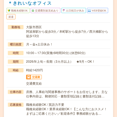
＊きれいなオフィス
職種未経験OK
交通費別途支給あり
土日祝日が休み
WEB登録OK
派遣
大阪市西区
勤務地
阿波座駅から徒歩3分／本町駅から徒歩7分／西大橋駅から
徒歩13分
月～金※土日休み！
曜日頻度
10:00～17:30(実働:6時間30分) (休憩60分)
時間
2026/9/上旬～長期（3カ月以上） ★9月～OK！
期間
時給1420円
時給
交通費
交通費支給
庶務、人事給与関連事務のサポートをお任せします。主な
仕事内容
仕事内容は、郵便対応・書類受領記録と書類送付記録…
職種未経験OK / 英語力不要
応募資格
職種未経験OK！業界未経験OK！【こんな方におススメ！
まずはご応募ください／歓迎条件】事務経験がある…