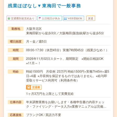
残業ほぼなし▼東梅田で一般事務
交通費別途支給あり
土日祝日が休み
WEB登録OK
派遣
大阪市北区
勤務地
東梅田駅から徒歩3分／大阪梅田(阪急線)駅から徒歩5分
月～金／週5日
曜日頻度
09:00-17:30（休憩45分）実働7時間45分（残業少なめ！）
時間
2026年11月02日スタート、期間限定 ※開始日相談OK
期間
※11月～！
時給1500円 月収例 23万円 時給1500円×実働7h45m×週5
時給
日×4週 ※月収例を保証するものではありません。※給与即
受取りサービス利用可（利用条件有）
交通費
1ヶ月3万円を上限として実費支給
年末調整業務をお願いします・各種申告書の内容チェッ
仕事内容
ク・ファイリング・データ入力※業務マニュアルは完備…
ブランクOK / 英語力不要
応募資格