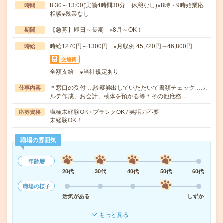
8:30～13:00(実働4時間30分 休憩なし)※8時・9時始業応
時間
相談※残業なし
【急募】即日～長期 ※8月～OK！
期間
時給1270円～1300円 ※月収例 45,720円～46,800円
時給
交通費
全額支給 ※当社規定あり
＊窓口の受付 …診察券出していただいて書類チェック …カ
仕事内容
ルテ作成、お会計、検体を預かる等＊その他庶務…
職種未経験OK / ブランクOK / 英語力不要
応募資格
未経験OK！
職場の雰囲気
年齢層
20代
30代
40代
50代
60代
職場の様子
活気がある
しずか
もっと見る