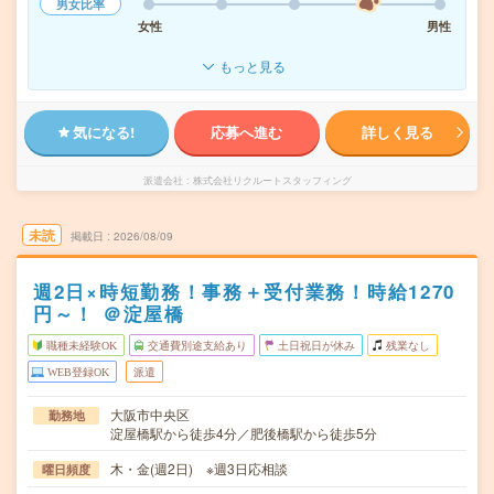
男女比率
女性
男性
もっと見る
気になる!
応募へ進む
詳しく見る
派遣会社
株式会社リクルートスタッフィング
未読
掲載日
2026/08/09
週2日×時短勤務！事務＋受付業務！時給1270
円～！ ＠淀屋橋
職種未経験OK
交通費別途支給あり
土日祝日が休み
残業なし
WEB登録OK
派遣
大阪市中央区
勤務地
淀屋橋駅から徒歩4分／肥後橋駅から徒歩5分
木・金(週2日) ※週3日応相談
曜日頻度