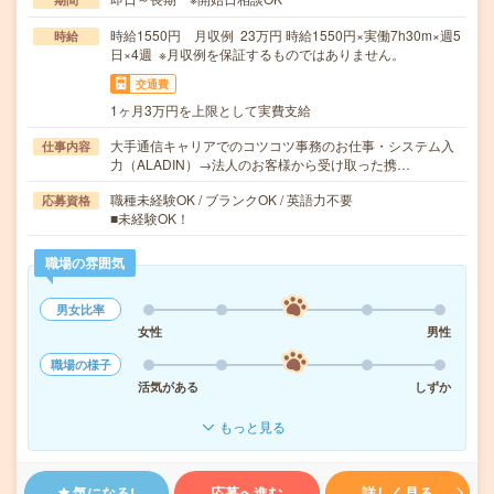
時給1550円 月収例 23万円 時給1550円×実働7h30m×週5
時給
日×4週 ※月収例を保証するものではありません。
交通費
1ヶ月3万円を上限として実費支給
大手通信キャリアでのコツコツ事務のお仕事・システム入
仕事内容
力（ALADIN）→法人のお客様から受け取った携…
職種未経験OK / ブランクOK / 英語力不要
応募資格
■未経験OK！
職場の雰囲気
男女比率
女性
男性
職場の様子
活気がある
しずか
もっと見る
気になる!
応募へ進む
詳しく見る