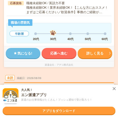
職種未経験OK / 英語力不要
応募資格
職種未経験OK！業界未経験OK！【こんな方におススメ！
まずはご応募ください／歓迎条件】事務のご経験が…
職場の雰囲気
年齢層
20代
30代
40代
50代
60代
気になる!
応募へ進む
詳しく見る
派遣会社
アデコ株式会社
未読
掲載日
2026/08/09
大人気！
【正社員実績有】サポートメイン！人間関係
エン派遣アプリ
GOOD！簡単事務＊
派遣のお仕事情報がたくさん！プッシュ通知で受け取ろう！
交通費別途支給あり
土日祝日が休み
WEB登録OK
派遣
アプリをダウンロード
大阪市西区
勤務地