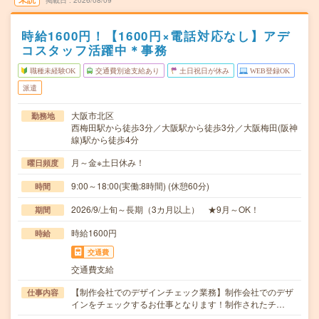
掲載日
2026/08/09
時給1600円！【1600円×電話対応なし】アデ
コスタッフ活躍中＊事務
職種未経験OK
交通費別途支給あり
土日祝日が休み
WEB登録OK
派遣
大阪市北区
勤務地
西梅田駅から徒歩3分／大阪駅から徒歩3分／大阪梅田(阪神
線)駅から徒歩4分
月～金※土日休み！
曜日頻度
9:00～18:00(実働:8時間) (休憩60分)
時間
2026/9/上旬～長期（3カ月以上） ★9月～OK！
期間
時給1600円
時給
交通費
交通費支給
【制作会社でのデザインチェック業務】制作会社でのデザ
仕事内容
インをチェックするお仕事となります！制作されたチ…