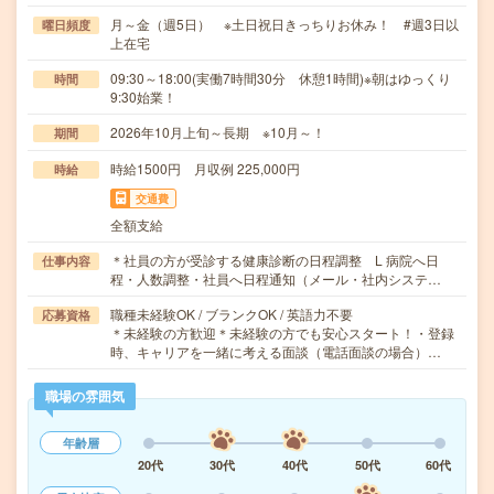
月～金（週5日） ※土日祝日きっちりお休み！ #週3日以
曜日頻度
上在宅
09:30～18:00(実働7時間30分 休憩1時間)※朝はゆっくり
時間
9:30始業！
2026年10月上旬～長期 ※10月～！
期間
時給1500円 月収例 225,000円
時給
交通費
全額支給
＊社員の方が受診する健康診断の日程調整 L 病院へ日
仕事内容
程・人数調整・社員へ日程通知（メール・社内システ…
職種未経験OK / ブランクOK / 英語力不要
応募資格
＊未経験の方歓迎＊未経験の方でも安心スタート！・登録
時、キャリアを一緒に考える面談（電話面談の場合）…
職場の雰囲気
年齢層
20代
30代
40代
50代
60代