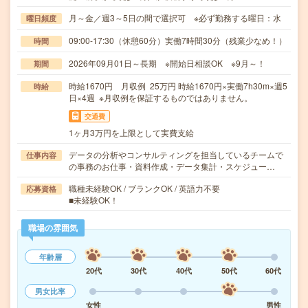
月～金／週3～5日の間で選択可 ※必ず勤務する曜日：水
曜日頻度
09:00-17:30（休憩60分）実働7時間30分（残業少なめ！）
時間
2026年09月01日～長期 ※開始日相談OK ※9月～！
期間
時給1670円 月収例 25万円 時給1670円×実働7h30m×週5
時給
日×4週 ※月収例を保証するものではありません。
交通費
1ヶ月3万円を上限として実費支給
データの分析やコンサルティングを担当しているチームで
仕事内容
の事務のお仕事・資料作成・データ集計・スケジュー…
職種未経験OK / ブランクOK / 英語力不要
応募資格
■未経験OK！
職場の雰囲気
年齢層
20代
30代
40代
50代
60代
男女比率
女性
男性