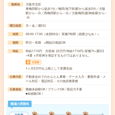
大阪市北区
勤務地
東梅田駅から徒歩1分／梅田(地下鉄)駅から徒歩2分／大阪
駅から---分／西梅田駅から---分／大阪梅田(阪神線)駅から--
-分
月～金／週5日
曜日頻度
09:00-17:00（休憩60分）実働7時間（残業少なめ！）
時間
即日～長期 ※開始日相談OK
期間
時給1710円 月収例 23万円 時給1710円×実働7h×週5日
時給
×4週 ※月収例を保証するものではありません。
交通費
1ヶ月3万円を上限として実費支給
不動産会社でのかんたん事務・データ入力・書類作成・メ
仕事内容
ール対応・電話対応・その他庶務業務
職種未経験OK / ブランクOK / 英語力不要
応募資格
■未経験OK！
職場の雰囲気
年齢層