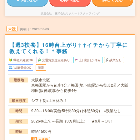
派遣会社
株式会社リクルートスタッフィング
未読
掲載日
2026/08/09
【週3扶養】16時台上がり↑↑イチから丁寧に
教えてくれる！＊事務
職種未経験OK
交通費別途支給あり
土日祝日が休み
残業なし
WEB登録OK
派遣
大阪市北区
勤務地
東梅田駅から徒歩1分／梅田(地下鉄)駅から徒歩2分／大阪
梅田(阪神線)駅から徒歩4分
シフト制※土日休み！
曜日頻度
9:30～16:00(実働:5時間30分) (休憩60分) ※残業なし
時間
2026/9/上旬～長期（3カ月以上） ★9月～OK！
期間
時給1500円
時給
交通費