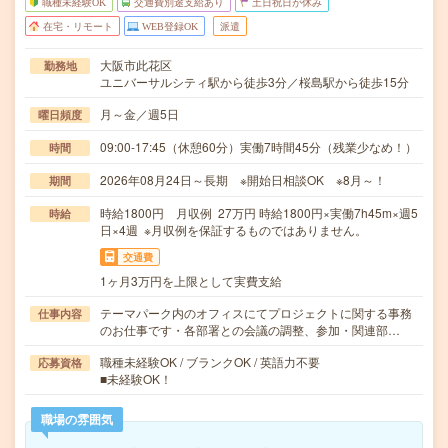
職種未経験OK
交通費別途支給あり
土日祝日が休み
在宅・リモート
WEB登録OK
派遣
大阪市此花区
勤務地
ユニバーサルシティ駅から徒歩3分／桜島駅から徒歩15分
月～金／週5日
曜日頻度
09:00-17:45（休憩60分）実働7時間45分（残業少なめ！）
時間
2026年08月24日～長期 ※開始日相談OK ※8月～！
期間
時給1800円 月収例 27万円 時給1800円×実働7h45m×週5
時給
日×4週 ※月収例を保証するものではありません。
交通費
1ヶ月3万円を上限として実費支給
テーマパーク内のオフィスにてプロジェクトに関する事務
仕事内容
のお仕事です・各部署との会議の調整、参加・関連部…
職種未経験OK / ブランクOK / 英語力不要
応募資格
■未経験OK！
職場の雰囲気