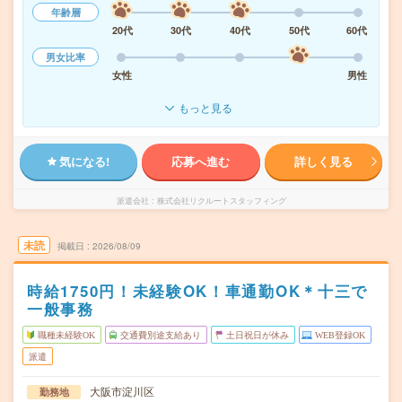
年齢層
20代
30代
40代
50代
60代
男女比率
女性
男性
もっと見る
気になる!
応募へ進む
詳しく見る
派遣会社
株式会社リクルートスタッフィング
未読
掲載日
2026/08/09
時給1750円！未経験OK！車通勤OK＊十三で
一般事務
職種未経験OK
交通費別途支給あり
土日祝日が休み
WEB登録OK
派遣
大阪市淀川区
勤務地