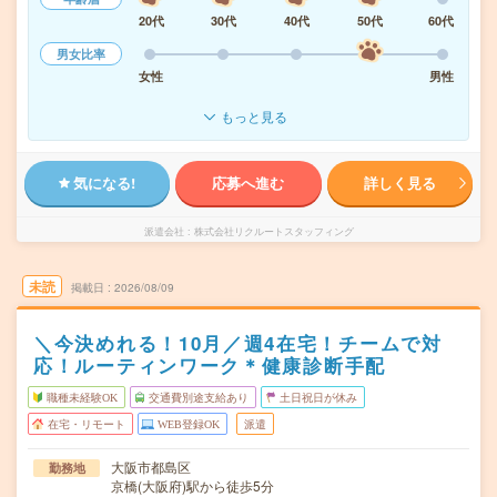
20代
30代
40代
50代
60代
男女比率
女性
男性
もっと見る
気になる!
応募へ進む
詳しく見る
派遣会社
株式会社リクルートスタッフィング
未読
掲載日
2026/08/09
＼今決めれる！10月／週4在宅！チームで対
応！ルーティンワーク＊健康診断手配
職種未経験OK
交通費別途支給あり
土日祝日が休み
在宅・リモート
WEB登録OK
派遣
大阪市都島区
勤務地
京橋(大阪府)駅から徒歩5分