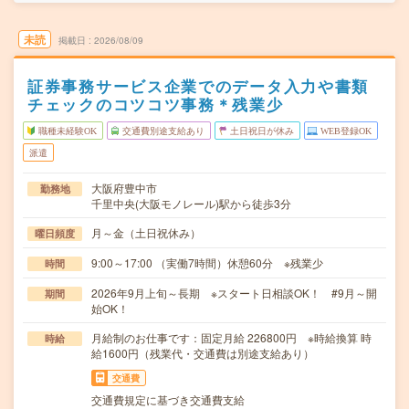
未読
掲載日
2026/08/09
証券事務サービス企業でのデータ入力や書類
チェックのコツコツ事務＊残業少
職種未経験OK
交通費別途支給あり
土日祝日が休み
WEB登録OK
派遣
大阪府豊中市
勤務地
千里中央(大阪モノレール)駅から徒歩3分
月～金（土日祝休み）
曜日頻度
9:00～17:00 （実働7時間）休憩60分 ※残業少
時間
2026年9月上旬～長期 ※スタート日相談OK！ #9月～開
期間
始OK！
月給制のお仕事です：固定月給 226800円 ※時給換算 時
時給
給1600円（残業代・交通費は別途支給あり）
交通費
交通費規定に基づき交通費支給