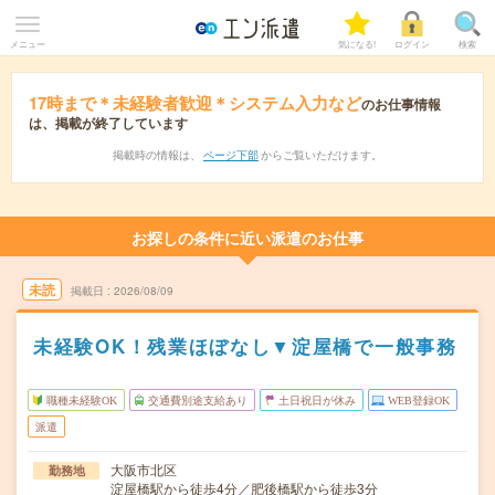
メニュー
気になる!
ログイン
検索
17時まで＊未経験者歓迎＊システム入力など
のお仕事情報
は、掲載が終了しています
掲載時の情報は、
ページ下部
からご覧いただけます。
お探しの条件に近い派遣のお仕事
未読
掲載日
2026/08/09
未経験OK！残業ほぼなし▼淀屋橋で一般事務
職種未経験OK
交通費別途支給あり
土日祝日が休み
WEB登録OK
派遣
大阪市北区
勤務地
淀屋橋駅から徒歩4分／肥後橋駅から徒歩3分