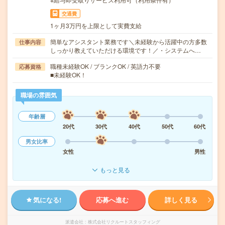
交通費
1ヶ月3万円を上限として実費支給
簡単なアシスタント業務です＼未経験から活躍中の方多数
仕事内容
しっかり教えていただける環境です！／・システムへ…
職種未経験OK / ブランクOK / 英語力不要
応募資格
■未経験OK！
職場の雰囲気
年齢層
20代
30代
40代
50代
60代
男女比率
女性
男性
もっと見る
気になる!
応募へ進む
詳しく見る
派遣会社
株式会社リクルートスタッフィング