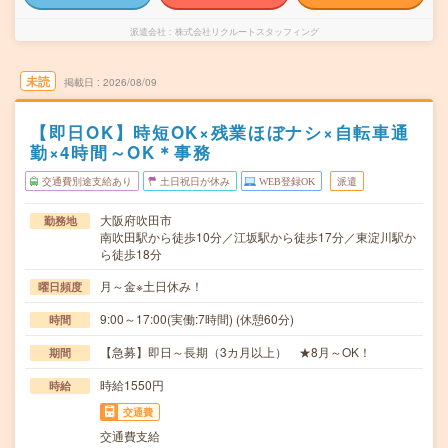
派遣会社
株式会社リクルートスタッフィング
未読
掲載日
2026/08/09
【即日OK】時短OK×残業ほぼナシ×自転車通
勤×4時間～OK＊事務
交通費別途支給あり
土日祝日が休み
WEB登録OK
派遣
大阪府吹田市
勤務地
南吹田駅から徒歩10分／江坂駅から徒歩17分／東淀川駅か
ら徒歩18分
月～金※土日休み！
曜日頻度
9:00～17:00(実働:7時間) (休憩60分)
時間
【急募】即日～長期（3カ月以上） ★8月～OK！
期間
時給1550円
時給
交通費
交通費支給