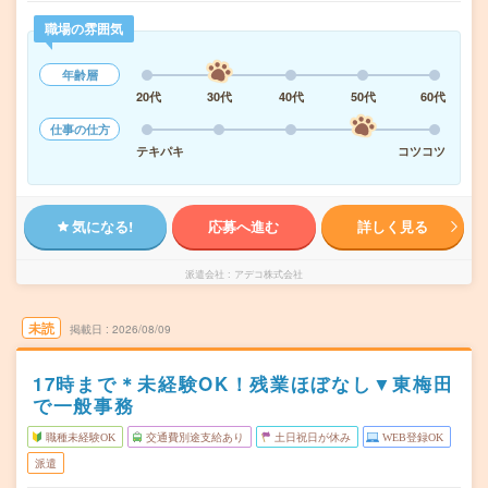
職場の雰囲気
年齢層
20代
30代
40代
50代
60代
仕事の仕方
テキパキ
コツコツ
気になる!
応募へ進む
詳しく見る
派遣会社
アデコ株式会社
未読
掲載日
2026/08/09
17時まで＊未経験OK！残業ほぼなし▼東梅田
で一般事務
職種未経験OK
交通費別途支給あり
土日祝日が休み
WEB登録OK
派遣