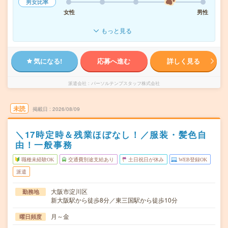
男女比率
女性
男性
もっと見る
気になる!
応募へ進む
詳しく見る
派遣会社
パーソルテンプスタッフ株式会社
未読
掲載日
2026/08/09
＼17時定時＆残業ほぼなし！／服装・髪色自
由！一般事務
職種未経験OK
交通費別途支給あり
土日祝日が休み
WEB登録OK
派遣
大阪市淀川区
勤務地
新大阪駅から徒歩8分／東三国駅から徒歩10分
月～金
曜日頻度