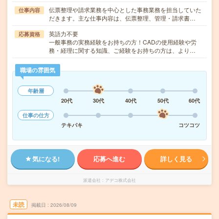
伝票整理や請求業務を中心とした事務業務を担当していた
仕事内容
だきます。主な仕事内容は、伝票整理、管理・請求書…
英語力不要
応募資格
一般事務の実務経験をお持ちの方！CADの使用経験や労
務・経理に関する知識、ご経験をお持ちの方は、より…
職場の雰囲気
年齢層
20代
30代
40代
50代
60代
仕事の仕方
テキパキ
コツコツ
気になる!
応募へ進む
詳しく見る
派遣会社
アデコ株式会社
未読
掲載日
2026/08/09