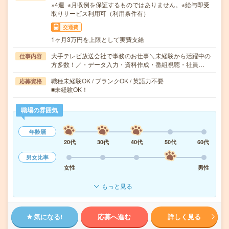
×4週 ※月収例を保証するものではありません。※給与即受
取りサービス利用可（利用条件有）
交通費
1ヶ月3万円を上限として実費支給
大手テレビ放送会社で事務のお仕事＼未経験から活躍中の
仕事内容
方多数！／・データ入力・資料作成・番組視聴・社員…
職種未経験OK / ブランクOK / 英語力不要
応募資格
■未経験OK！
職場の雰囲気
年齢層
20代
30代
40代
50代
60代
男女比率
女性
男性
もっと見る
気になる!
応募へ進む
詳しく見る