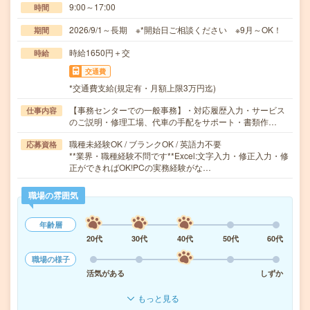
9:00～17:00
時間
2026/9/1～長期 ※*開始日ご相談ください ※9月～OK！
期間
時給1650円＋交
時給
交通費
*交通費支給(規定有・月額上限3万円迄)
【事務センターでの一般事務】・対応履歴入力・サービス
仕事内容
のご説明・修理工場、代車の手配をサポート・書類作…
職種未経験OK / ブランクOK / 英語力不要
応募資格
**業界・職種経験不問です**Excel:文字入力・修正入力・修
正ができればOK!PCの実務経験がな…
職場の雰囲気
年齢層
20代
30代
40代
50代
60代
職場の様子
活気がある
しずか
もっと見る