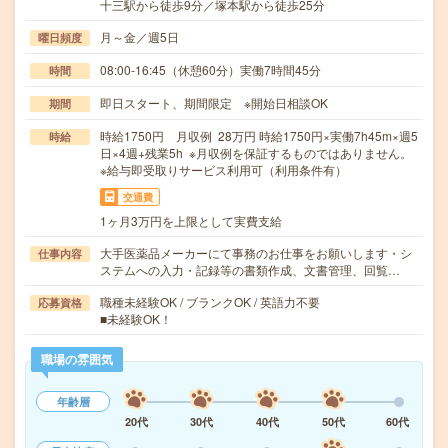
十三駅から徒歩9分／塚本駅から徒歩25分
月～金／週5日
曜日頻度
08:00-16:45（休憩60分）実働7時間45分
時間
即日スタート、期間限定 ※開始日相談OK
期間
時給1750円 月収例 28万円 時給1750円×実働7h45m×週5
時給
日×4週+残業5h ※月収例を保証するものではありません。
※給与即受取りサービス利用可（利用条件有）
交通費
1ヶ月3万円を上限として実費支給
大手医薬品メーカーにて事務のお仕事をお願いします・シ
仕事内容
ステムへの入力・記録等の書類作成、文書管理、回覧…
職種未経験OK / ブランクOK / 英語力不要
応募資格
■未経験OK！
職場の雰囲気
年齢層
20代
30代
40代
50代
60代