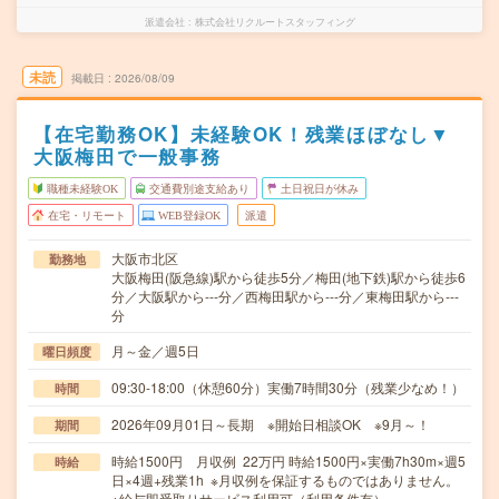
派遣会社
株式会社リクルートスタッフィング
未読
掲載日
2026/08/09
【在宅勤務OK】未経験OK！残業ほぼなし▼
大阪梅田で一般事務
職種未経験OK
交通費別途支給あり
土日祝日が休み
在宅・リモート
WEB登録OK
派遣
大阪市北区
勤務地
大阪梅田(阪急線)駅から徒歩5分／梅田(地下鉄)駅から徒歩6
分／大阪駅から---分／西梅田駅から---分／東梅田駅から---
分
月～金／週5日
曜日頻度
09:30-18:00（休憩60分）実働7時間30分（残業少なめ！）
時間
2026年09月01日～長期 ※開始日相談OK ※9月～！
期間
時給1500円 月収例 22万円 時給1500円×実働7h30m×週5
時給
日×4週+残業1h ※月収例を保証するものではありません。
※給与即受取りサービス利用可（利用条件有）