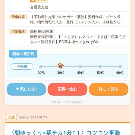
交通費支給
【不動産仲介業でのサポート事務】資料作成、データ登
仕事内容
録、物件情報の入力・登録（システム入力、未経験から…
職種未経験OK
応募資格
職種未経験OK！【こんな方におススメ！まずはご応募くだ
さい／歓迎条件】PC基本操作できればOK！
職場の雰囲気
年齢層
20代
30代
40代
50代
60代
気になる!
応募へ進む
詳しく見る
派遣会社
アデコ株式会社
未読
掲載日
2026/08/09
〈朝ゆっくり×駅チカ1分↑↑〉コツコツ事務