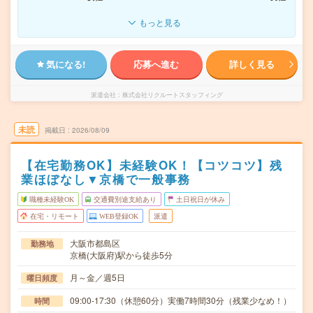
もっと見る
気になる!
応募へ進む
詳しく見る
派遣会社
株式会社リクルートスタッフィング
未読
掲載日
2026/08/09
【在宅勤務OK】未経験OK！【コツコツ】残
業ほぼなし▼京橋で一般事務
職種未経験OK
交通費別途支給あり
土日祝日が休み
在宅・リモート
WEB登録OK
派遣
大阪市都島区
勤務地
京橋(大阪府)駅から徒歩5分
月～金／週5日
曜日頻度
09:00-17:30（休憩60分）実働7時間30分（残業少なめ！）
時間