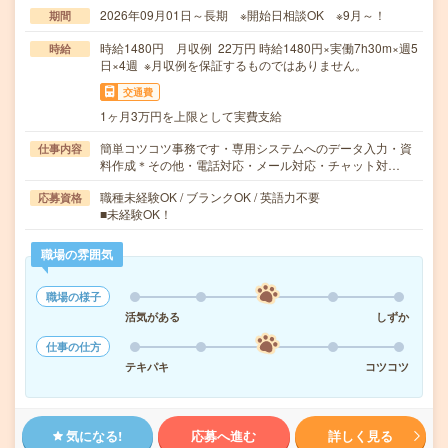
2026年09月01日～長期 ※開始日相談OK ※9月～！
期間
時給1480円 月収例 22万円 時給1480円×実働7h30m×週5
時給
日×4週 ※月収例を保証するものではありません。
交通費
1ヶ月3万円を上限として実費支給
簡単コツコツ事務です・専用システムへのデータ入力・資
仕事内容
料作成＊その他・電話対応・メール対応・チャット対…
職種未経験OK / ブランクOK / 英語力不要
応募資格
■未経験OK！
職場の雰囲気
職場の様子
活気がある
しずか
仕事の仕方
テキパキ
コツコツ
気になる!
応募へ進む
詳しく見る