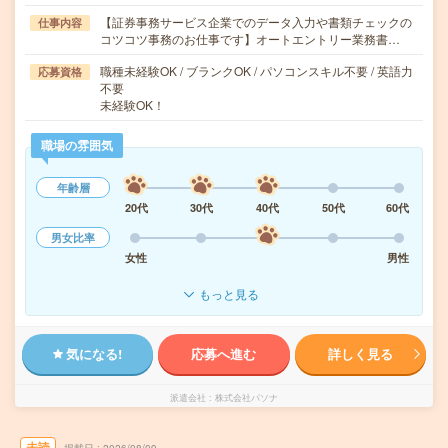
【証券事務サービス企業でのデータ入力や書類チェックの
仕事内容
コツコツ事務のお仕事です】オートエントリー業務書…
職種未経験OK / ブランクOK / パソコンスキル不要 / 英語力
応募資格
不要
未経験OK！
職場の雰囲気
年齢層
20代
30代
40代
50代
60代
男女比率
女性
男性
もっと見る
気になる!
応募へ進む
詳しく見る
派遣会社
株式会社パソナ
未読