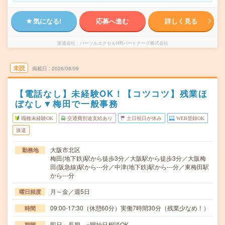
気になる!
応募へ進む
詳しく見る
派遣会社
パーソルエクセルHRパートナーズ株式会社
未読
掲載日
2026/08/09
【電話なし】未経験OK！【コツコツ】残業ほ
ぼなし▼梅田で一般事務
職種未経験OK
交通費別途支給あり
土日祝日が休み
WEB登録OK
派遣
大阪市北区
勤務地
梅田(地下鉄)駅から徒歩3分／大阪駅から徒歩3分／大阪梅
田(阪急線)駅から---分／中津(地下鉄)駅から---分／東梅田駅
から---分
月～金／週5日
曜日頻度
09:00-17:30（休憩60分）実働7時間30分（残業少なめ！）
時間
即日～長期 ※開始日相談OK
期間