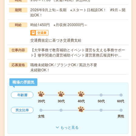
2026年9月上旬～長期 ※スタート日相談OK！ #9月～開
期間
始OK！
時給1450円 ※月収例 203000円～
時給
交通費
交通費規定に基づき交通費支給
【大学事務で教育補助とイベント運営を支える事務サポー
仕事内容
ト】修学関連の運営補助イベント運営業務広報資料や…
職種未経験OK / ブランクOK / 英語力不要
応募資格
未経験OK！
職場の雰囲気
年齢層
20代
30代
40代
50代
60代
男女比率
女性
男性
もっと見る