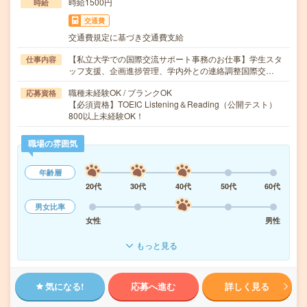
時給1500円
時給
交通費
交通費規定に基づき交通費支給
【私立大学での国際交流サポート事務のお仕事】学生スタ
仕事内容
ッフ支援、企画進捗管理、学内外との連絡調整国際交…
職種未経験OK / ブランクOK
応募資格
【必須資格】TOEIC Listening＆Reading（公開テスト）
800以上未経験OK！
職場の雰囲気
年齢層
20代
30代
40代
50代
60代
男女比率
女性
男性
もっと見る
気になる!
応募へ進む
詳しく見る