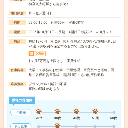
神宮丸太町駅から徒歩3分
月～金／週5日
曜日頻度
09:00-16:00（休憩60分）実働6時間
時間
2026年10月01日～長期 ※開始日相談OK ※10月～！
期間
時給1370円 月収例 16万円 時給1370円×実働6h×週5日
時給
×4週 ※月収例を保証するものではありません。
交通費
1ヶ月3万円を上限として実費支給
大学にて事務のお仕事・伝票処理・研究室のと連絡、調
仕事内容
整・各種報告書作成・電話対応・その他庶務業務
ブランクOK / 英語力不要
応募資格
事務の経験がある方
職場の雰囲気
年齢層
20代
30代
40代
50代
60代
男女比率