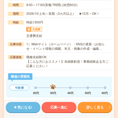
9:00～17:00(実働:7時間) (休憩60分)
時間
2026/10/上旬～長期（3カ月以上） ★10月～OK！
期間
時給1300円
時給
交通費
交通費支給
1）Webサイト（ホームページ）・SNSの更新（お知ら
仕事内容
せ・イベント情報の掲載、本文・画像の作成・編集…
職種未経験OK
応募資格
【こんな方におススメ！】未経験歓迎！事務経験ある方ご
応募ください！
職場の雰囲気
年齢層
20代
30代
40代
50代
60代
気になる!
応募へ進む
詳しく見る