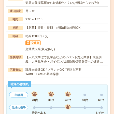
龍谷大前深草駅から徒歩5分／くいな橋駅から徒歩7分
月～金
曜日頻度
9:00～17:15
時間
【急募】即日～長期 ※開始日は相談OK
期間
時給1200円＋交
時給
交通費
交通費支給(規定あり)
【人気大学ぼで見学会などのイベント対応業務】模擬講
仕事内容
義・大学見学会・ガイダンス対応(関係部署等への連絡…
職種未経験OK / ブランクOK / 英語力不要
応募資格
Word・Excelの基本操作
職場の雰囲気
年齢層
20代
30代
40代
50代
60代
職場の様子
活気がある
しずか