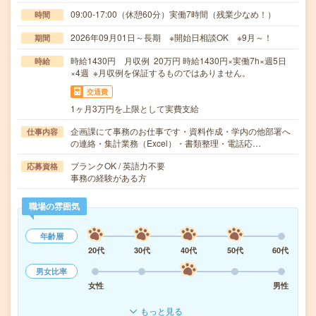
09:00-17:00（休憩60分）実働7時間（残業少なめ！）
時間
2026年09月01日～長期 ※開始日相談OK ※9月～！
期間
時給1430円 月収例 20万円 時給1430円×実働7h×週5日
時給
×4週 ※月収例を保証するものではありません。
交通費
1ヶ月3万円を上限として実費支給
企画課にて事務のお仕事です・資料作成・学内の他部署へ
仕事内容
の連絡・集計業務（Excel）・書類整理・電話応…
ブランクOK / 英語力不要
応募資格
事務の経験がある方
職場の雰囲気
年齢層
20代
30代
40代
50代
60代
男女比率
女性
男性
もっと見る