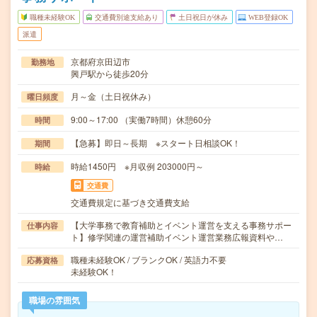
職種未経験OK
交通費別途支給あり
土日祝日が休み
WEB登録OK
派遣
京都府京田辺市
勤務地
興戸駅から徒歩20分
月～金（土日祝休み）
曜日頻度
9:00～17:00 （実働7時間）休憩60分
時間
【急募】即日～長期 ※スタート日相談OK！
期間
時給1450円 ※月収例 203000円～
時給
交通費
交通費規定に基づき交通費支給
【大学事務で教育補助とイベント運営を支える事務サポー
仕事内容
ト】修学関連の運営補助イベント運営業務広報資料や…
職種未経験OK / ブランクOK / 英語力不要
応募資格
未経験OK！
職場の雰囲気