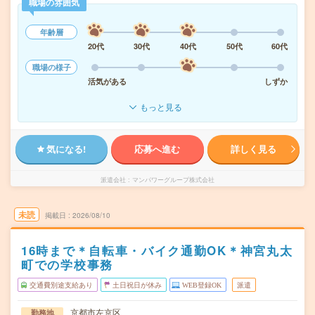
職場の雰囲気
年齢層
20代
30代
40代
50代
60代
職場の様子
活気がある
しずか
もっと見る
気になる!
応募へ進む
詳しく見る
派遣会社
マンパワーグループ株式会社
未読
掲載日
2026/08/10
16時まで＊自転車・バイク通勤OK＊神宮丸太
町での学校事務
交通費別途支給あり
土日祝日が休み
WEB登録OK
派遣
京都市左京区
勤務地