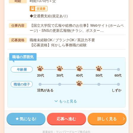
時給1370円＋交
時給
交通費
◆交通費支給(規定あり)
【国立大学院で広報や総務のお仕事】Webサイト(ホームペ
仕事内容
ージ)・SNSの更新広報物(チラシ、ポスター…
職種未経験OK / ブランクOK / 英語力不要
応募資格
【応募資格】何かしら事務職の経験
職場の雰囲気
年齢層
20代
30代
40代
50代
60代
職場の様子
活気がある
しずか
もっと見る
気になる!
応募へ進む
詳しく見る
派遣会社
マンパワーグループ株式会社