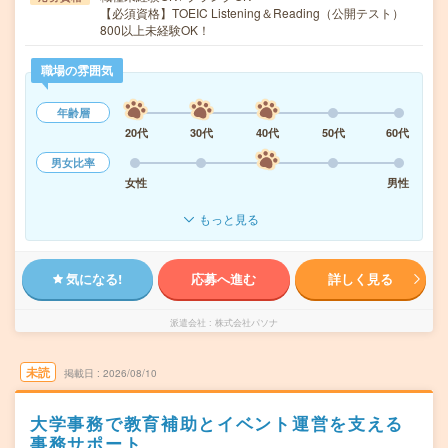
【必須資格】TOEIC Listening＆Reading（公開テスト）
800以上未経験OK！
職場の雰囲気
年齢層
20代
30代
40代
50代
60代
男女比率
女性
男性
もっと見る
気になる!
応募へ進む
詳しく見る
派遣会社
株式会社パソナ
未読
掲載日
2026/08/10
大学事務で教育補助とイベント運営を支える
事務サポート