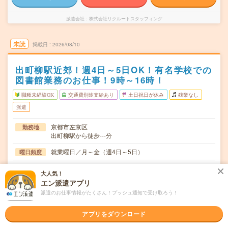
派遣会社
株式会社リクルートスタッフィング
未読
掲載日
2026/08/10
出町柳駅近郊！週4日～5日OK！有名学校での
図書館業務のお仕事！9時～16時！
職種未経験OK
交通費別途支給あり
土日祝日が休み
残業なし
派遣
京都市左京区
勤務地
出町柳駅から徒歩---分
就業曜日／月～金（週4日～5日）
曜日頻度
9：00～16：00
時間
大人気！
エン派遣アプリ
9月スタート（～長期）
期間
派遣のお仕事情報がたくさん！プッシュ通知で受け取ろう！
1300円+交通費全額支給
時給
アプリをダウンロード
交通費
交通費全額支給