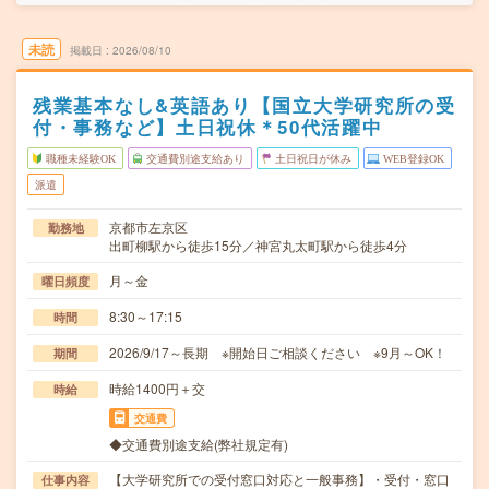
未読
掲載日
2026/08/10
残業基本なし&英語あり【国立大学研究所の受
付・事務など】土日祝休＊50代活躍中
職種未経験OK
交通費別途支給あり
土日祝日が休み
WEB登録OK
派遣
京都市左京区
勤務地
出町柳駅から徒歩15分／神宮丸太町駅から徒歩4分
月～金
曜日頻度
8:30～17:15
時間
2026/9/17～長期 ※開始日ご相談ください ※9月～OK！
期間
時給1400円＋交
時給
交通費
◆交通費別途支給(弊社規定有)
【大学研究所での受付窓口対応と一般事務】・受付・窓口
仕事内容