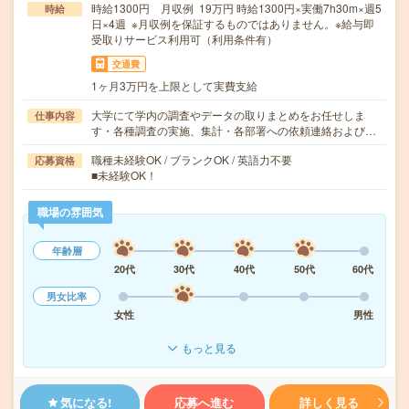
時給1300円 月収例 19万円 時給1300円×実働7h30m×週5
時給
日×4週 ※月収例を保証するものではありません。※給与即
受取りサービス利用可（利用条件有）
交通費
1ヶ月3万円を上限として実費支給
大学にて学内の調査やデータの取りまとめをお任せしま
仕事内容
す・各種調査の実施、集計・各部署への依頼連絡および…
職種未経験OK / ブランクOK / 英語力不要
応募資格
■未経験OK！
職場の雰囲気
年齢層
20代
30代
40代
50代
60代
男女比率
女性
男性
もっと見る
気になる!
応募へ進む
詳しく見る