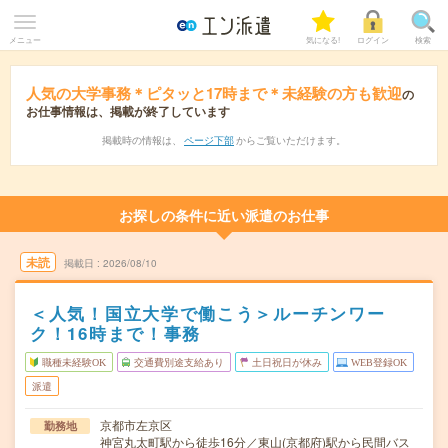
メニュー
気になる!
ログイン
検索
人気の大学事務＊ピタッと17時まで＊未経験の方も歓迎
の
お仕事情報は、掲載が終了しています
掲載時の情報は、
ページ下部
からご覧いただけます。
お探しの条件に近い派遣のお仕事
未読
掲載日
2026/08/10
＜人気！国立大学で働こう＞ルーチンワー
ク！16時まで！事務
職種未経験OK
交通費別途支給あり
土日祝日が休み
WEB登録OK
派遣
京都市左京区
勤務地
神宮丸太町駅から徒歩16分／東山(京都府)駅から民間バス