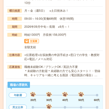
13分
月～金（週5日） ※土日祝休み！
曜日頻度
09:00～16:00(実働6時間 休憩1時間)
時間
2026年09月中旬～長期 ※9月～！
期間
時給1300円 月収例 156,000円
時給
交通費
全額支給
○伝票処理○出張旅費の申請手続き○窓口での学生・教授対
仕事内容
応○電話／メール対応
職種未経験OK / ブランクOK / 英語力不要
応募資格
＊未経験の方歓迎＊未経験の方でも安心スタート！・登録
時、キャリアを一緒に考える面談（電話面談の場合）…
職場の雰囲気
年齢層
20代
30代
40代
50代
60代
男女比率