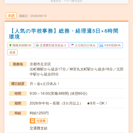
派遣会社
アデコ株式会社
未読
掲載日
2026/08/10
【人気の学校事務】総務・経理週5日×6時間
環境
職種未経験OK
交通費別途支給あり
土日祝日が休み
WEB登録OK
派遣
京都市左京区
勤務地
出町柳駅から徒歩17分／神宮丸太町駅から徒歩16分／元田
中駅から徒歩20分
月～金※土日休み！
曜日頻度
9:00～16:00(実働:6時間) (休憩60分)
時間
2026/9/中旬～長期（3カ月以上） ★9月～OK！
期間
時給1250円
時給
交通費
交通費支給