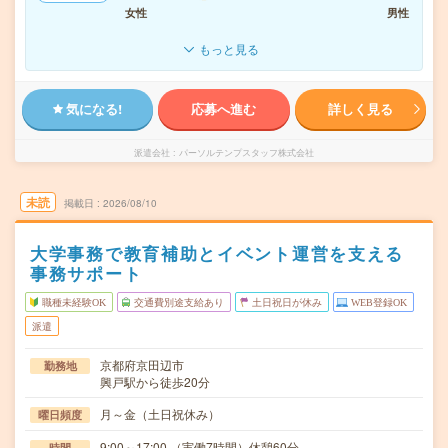
女性
男性
もっと見る
気になる!
応募へ進む
詳しく見る
派遣会社
パーソルテンプスタッフ株式会社
未読
掲載日
2026/08/10
大学事務で教育補助とイベント運営を支える
事務サポート
職種未経験OK
交通費別途支給あり
土日祝日が休み
WEB登録OK
派遣
京都府京田辺市
勤務地
興戸駅から徒歩20分
月～金（土日祝休み）
曜日頻度
9:00～17:00 （実働7時間）休憩60分
時間