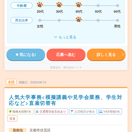
年齢層
20代
30代
40代
50代
60代
男女比率
女性
男性
もっと見る
気になる!
応募へ進む
詳しく見る
派遣会社
株式会社パソナ
未読
掲載日
2026/08/10
人気大学事務<模擬講義や見学会業務、学生対
応など>直雇切替有
職種未経験OK
交通費別途支給あり
土日祝日が休み
WEB登録OK
派遣
京都市伏見区
勤務地