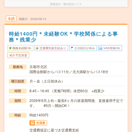
派遣会社
株式会社パソナ
未読
掲載日
2026/08/10
時給1400円＊未経験OK＊学校関係による事
務＊残業少
職種未経験OK
交通費別途支給あり
土日祝日が休み
WEB登録OK
紹介予定派遣
京都市北区
勤務地
国際会館駅からバス11分／北大路駅からバス18分
月～金（土日祝休み）
曜日頻度
8:45～16:45 （実働7時間）休憩60分 ※残業少
時間
2026年9月上旬～最長6ヶ月の派遣期間後、直接雇用予定で
期間
す。 #9月～開始OK！
時給1400円
時給
交通費
交通費規定に基づき交通費支給