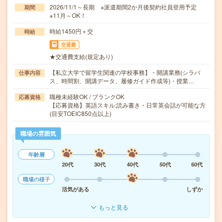
2026/11/1～長期 ※派遣期間2か月後契約社員登用予定
期間
※11月～OK！
時給1450円＋交
時給
交通費
★交通費支給(規定あり)
【私立大学で留学生関連の学校事務】・開講業務(シラバ
仕事内容
ス、時間割、開講データ、履修ガイド作成等)・授業…
職種未経験OK / ブランクOK
応募資格
【応募資格】英語スキル:読み書き・日常英会話が可能な方
(目安TOEIC850点以上)
職場の雰囲気
年齢層
20代
30代
40代
50代
60代
職場の様子
活気がある
しずか
もっと見る