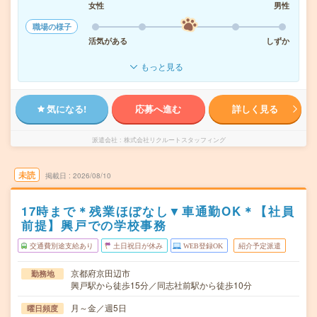
女性
男性
職場の様子
活気がある
しずか
もっと見る
気になる!
応募へ進む
詳しく見る
派遣会社
株式会社リクルートスタッフィング
未読
掲載日
2026/08/10
17時まで＊残業ほぼなし▼車通勤OK＊【社員
前提】興戸での学校事務
交通費別途支給あり
土日祝日が休み
WEB登録OK
紹介予定派遣
京都府京田辺市
勤務地
興戸駅から徒歩15分／同志社前駅から徒歩10分
月～金／週5日
曜日頻度