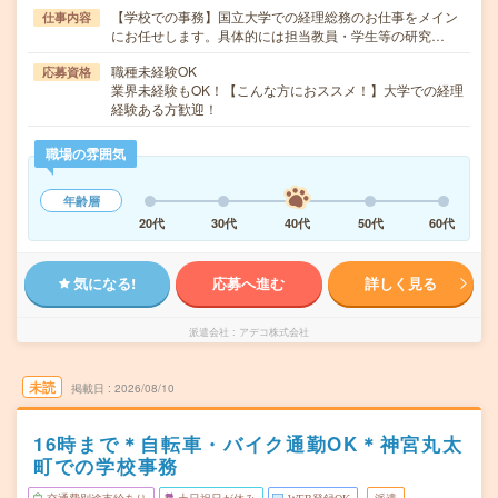
【学校での事務】国立大学での経理総務のお仕事をメイン
仕事内容
にお任せします。具体的には担当教員・学生等の研究…
職種未経験OK
応募資格
業界未経験もOK！【こんな方におススメ！】大学での経理
経験ある方歓迎！
職場の雰囲気
年齢層
20代
30代
40代
50代
60代
気になる!
応募へ進む
詳しく見る
派遣会社
アデコ株式会社
未読
掲載日
2026/08/10
16時まで＊自転車・バイク通勤OK＊神宮丸太
町での学校事務