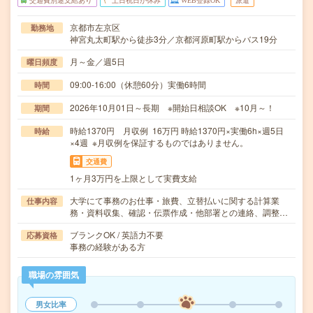
交通費別途支給あり
土日祝日が休み
WEB登録OK
派遣
京都市左京区
勤務地
神宮丸太町駅から徒歩3分／京都河原町駅からバス19分
月～金／週5日
曜日頻度
09:00-16:00（休憩60分）実働6時間
時間
2026年10月01日～長期 ※開始日相談OK ※10月～！
期間
時給1370円 月収例 16万円 時給1370円×実働6h×週5日
時給
×4週 ※月収例を保証するものではありません。
交通費
1ヶ月3万円を上限として実費支給
大学にて事務のお仕事・旅費、立替払いに関する計算業
仕事内容
務・資料収集、確認・伝票作成・他部署との連絡、調整…
ブランクOK / 英語力不要
応募資格
事務の経験がある方
職場の雰囲気
男女比率