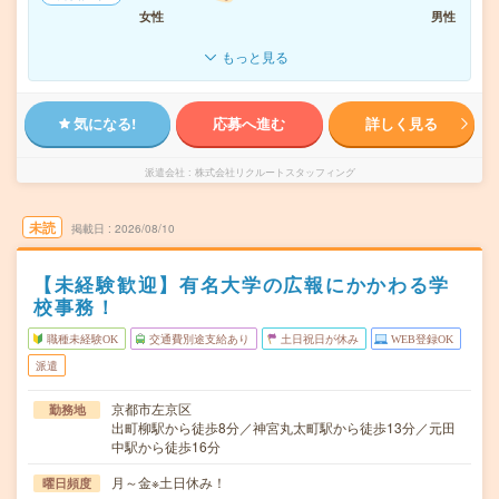
女性
男性
もっと見る
気になる!
応募へ進む
詳しく見る
派遣会社
株式会社リクルートスタッフィング
未読
掲載日
2026/08/10
【未経験歓迎】有名大学の広報にかかわる学
校事務！
職種未経験OK
交通費別途支給あり
土日祝日が休み
WEB登録OK
派遣
京都市左京区
勤務地
出町柳駅から徒歩8分／神宮丸太町駅から徒歩13分／元田
中駅から徒歩16分
月～金※土日休み！
曜日頻度