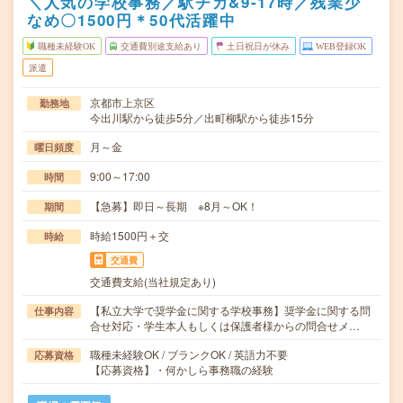
＼人気の学校事務／駅チカ&9‐17時／残業少
なめ〇1500円＊50代活躍中
職種未経験OK
交通費別途支給あり
土日祝日が休み
WEB登録OK
派遣
京都市上京区
勤務地
今出川駅から徒歩5分／出町柳駅から徒歩15分
月～金
曜日頻度
9:00～17:00
時間
【急募】即日～長期 ※8月～OK！
期間
時給1500円＋交
時給
交通費
交通費支給(当社規定あり)
【私立大学で奨学金に関する学校事務】奨学金に関する問
仕事内容
合せ対応・学生本人もしくは保護者様からの問合せメ…
職種未経験OK / ブランクOK / 英語力不要
応募資格
【応募資格】・何かしら事務職の経験