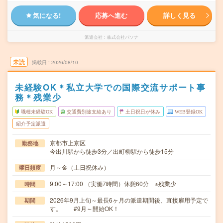
気になる!
応募へ進む
詳しく見る
派遣会社
株式会社パソナ
未読
掲載日
2026/08/10
未経験OK＊私立大学での国際交流サポート事
務＊残業少
職種未経験OK
交通費別途支給あり
土日祝日が休み
WEB登録OK
紹介予定派遣
京都市上京区
勤務地
今出川駅から徒歩3分／出町柳駅から徒歩15分
月～金（土日祝休み）
曜日頻度
9:00～17:00 （実働7時間）休憩60分 ※残業少
時間
2026年9月上旬～最長6ヶ月の派遣期間後、直接雇用予定で
期間
す。 #9月～開始OK！