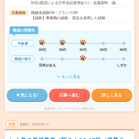
対応(英語による日常会話使用あり)・会議資料、議…
職種未経験OK / ブランクOK
応募資格
【経験】事務職の経験、英語を使用した経験
職場の雰囲気
年齢層
20代
30代
40代
50代
60代
職場の様子
活気がある
しずか
もっと見る
気になる!
応募へ進む
詳しく見る
派遣会社
マンパワーグループ株式会社
未読
掲載日
2026/08/10