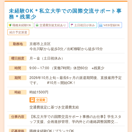
未経験OK＊私立大学での国際交流サポート事
務＊残業少
職種未経験OK
交通費別途支給あり
土日祝日が休み
WEB登録OK
紹介予定派遣
京都市上京区
勤務地
今出川駅から徒歩3分／出町柳駅から徒歩15分
月～金（土日祝休み）
曜日頻度
9:00～17:00 （実働7時間）休憩60分 ※残業少
時間
2026年10月上旬～最長6ヶ月の派遣期間後、直接雇用予定
期間
です。 #10月～開始OK！
時給1500円
時給
交通費
交通費規定に基づき交通費支給
【私立大学での国際交流サポート事務のお仕事】学生スタ
仕事内容
ッフ支援、企画進捗管理、学内外との連絡調整国際交…
職種未経験OK / ブランクOK
応募資格