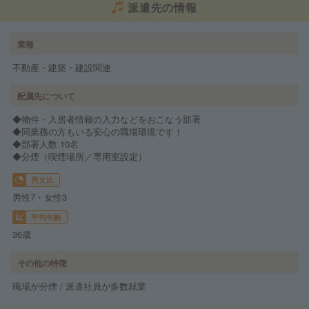
派遣先の情報
業種
不動産・建築・建設関連
配属先について
◆物件・入居者情報の入力などをおこなう部署
◆同業務の方もいる安心の職場環境です！
◆部署人数 10名
◆分煙（喫煙場所／専用室設定）
男女比
男性7・女性3
平均年齢
36歳
その他の特徴
職場が分煙 / 派遣社員が多数就業