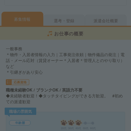
募集情報
選考・登録
派遣会社概要
お仕事の概要
一般事務
＊物件・入居者情報の入力｜工事発注依頼｜物件備品の発注｜電
話・メール応対（賃貸オーナー＊入居者＊管理人とのやり取り）
など
＊引継ぎがあり安心
応募資格
職種未経験OK / ブランクOK / 英語力不要
◆未経験者歓迎！◆タッチタイピングができる方歓迎。 #初め
ての派遣歓迎
職場の雰囲気
年齢層
20代
30代
40代
50代
60代