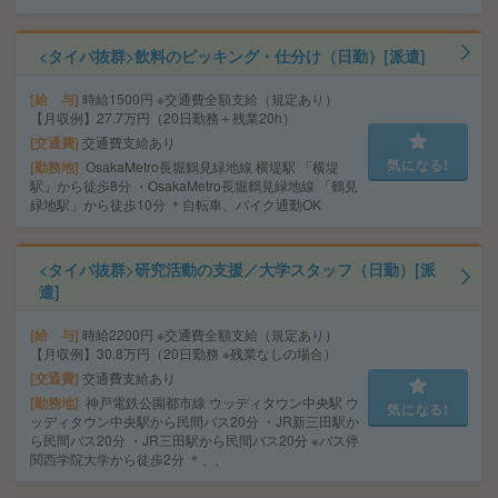
<タイパ抜群>飲料のピッキング・仕分け（日勤）[派遣]
給 与
時給1500円 ※交通費全額支給（規定あり）
【月収例】27.7万円（20日勤務＋残業20h）
交通費
交通費支給あり
気になる!
勤務地
OsakaMetro長堀鶴見緑地線 横堤駅 「横堤
駅」から徒歩8分 ・OsakaMetro長堀鶴見緑地線 「鶴見
緑地駅」から徒歩10分 ＊自転車、バイク通勤OK
<タイパ抜群>研究活動の支援／大学スタッフ（日勤）[派
遣]
給 与
時給2200円 ※交通費全額支給（規定あり）
【月収例】30.8万円（20日勤務 ※残業なしの場合）
交通費
交通費支給あり
勤務地
神戸電鉄公園都市線 ウッディタウン中央駅 ウ
気になる!
ッディタウン中央駅から民間バス20分 ・JR新三田駅か
ら民間バス20分 ・JR三田駅から民間バス20分 ※バス停
関西学院大学から徒歩2分 ＊、、