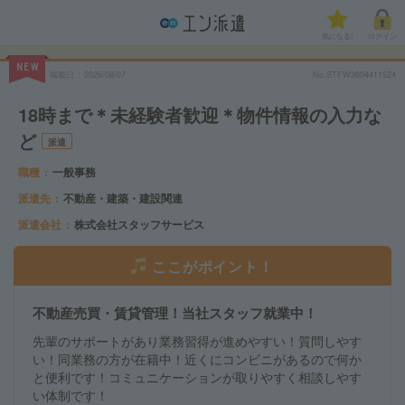
気になる!
ログイン
NEW
掲載日
2026/08/07
No.STFW3604411524
18時まで＊未経験者歓迎＊物件情報の入力な
ど
派遣
職種
一般事務
派遣先
不動産・建築・建設関連
派遣会社
株式会社スタッフサービス
ここがポイント！
不動産売買・賃貸管理！当社スタッフ就業中！
先輩のサポートがあり業務習得が進めやすい！質問しやす
い！同業務の方が在籍中！近くにコンビニがあるので何か
と便利です！コミュニケーションが取りやすく相談しやす
い体制です！