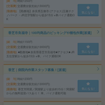
給 与
時給1250円
交通費
交通費全額支給(13000円)
勤務地
【勤務地】奈良県五條市 (アクセス)五條テク
気になる!
ノパーク ・JR北宇智駅から徒歩15分 ※車バイク通勤O
K
香芝市良福寺｜100均商品のピッキングや梱包作業[派遣]
給 与
時給1150円
交通費
交通費全額支給(13000円)
気になる!
勤務地
■勤務地■ 奈良県香芝市良福寺■アクセス■ JR
五位堂駅から徒歩15分 ※車、バイク通勤OK
香芝｜病院内作業スタッフ募集！[派遣]
給 与
時給1230円
交通費
交通費全額支給(13000円)
気になる!
勤務地
香芝市関屋／関屋駅より徒歩約15分！関屋駅
からの無料送迎バスあり！ 車、バイク通勤可能