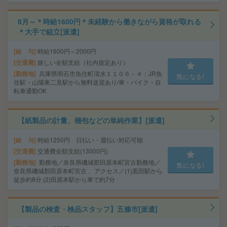
8月～＊時給1600円＊未経験から働きながら資格が取れる
＊大手で組立[派遣]
給 与
時給1600円～2000円
交通費
嬉しい全額支給（社内規定あり）
勤務地
兵庫県明石市魚住町清水１１０６－４：JR魚
気になる!
住駅・山陽東二見駅から無料送迎あり/車・バイク・自
転車通勤OK
【紙製品の計量、梱包などの単純作業】[派遣]
給 与
時給1250円 日払い・週払い対応可能
交通費
交通費全額支給(13000円)
勤務地
勤務地／奈良県磯城郡田原本町宮古勤務地／
気になる!
奈良県磯城郡田原本町宮古 、アクセス／(1)黒田駅から
徒歩約8分 (2)田原本駅から車で約7分
【製品の検査・検品スタッフ】五條市[派遣]