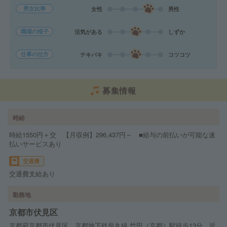
男女比率
女性
男性
職場の様子
活気がある
しずか
仕事の仕方
テキパキ
コツコツ
募集情報
時給
時給1550円＋交 【月収例】296,437円～ ■給与の前払いが可能な速
払いサービスあり
交通費
交通費支給あり
勤務地
京都市伏見区
京都府京都市伏見区 京都地下鉄烏丸線 竹田（京都）駅徒歩13分、近