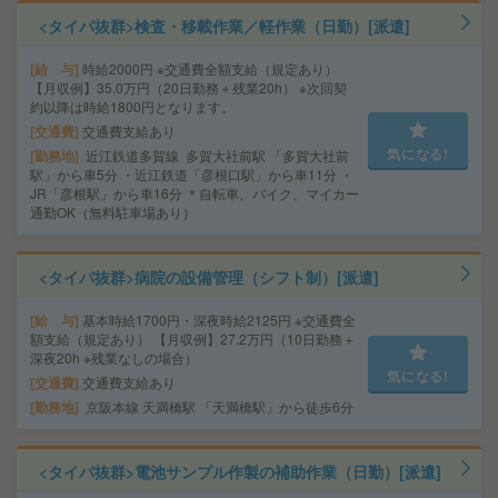
<タイパ抜群>検査・移載作業／軽作業（日勤）[派遣]
給 与
時給2000円 ※交通費全額支給（規定あり）
【月収例】35.0万円（20日勤務＋残業20h） ※次回契
約以降は時給1800円となります。
交通費
交通費支給あり
気になる!
勤務地
近江鉄道多賀線 多賀大社前駅 「多賀大社前
駅」から車5分 ・近江鉄道「彦根口駅」から車11分 ・
JR「彦根駅」から車16分 ＊自転車、バイク、マイカー
通勤OK（無料駐車場あり）
<タイパ抜群>病院の設備管理（シフト制）[派遣]
給 与
基本時給1700円・深夜時給2125円 ※交通費全
額支給（規定あり） 【月収例】27.2万円（10日勤務＋
深夜20h ※残業なしの場合）
気になる!
交通費
交通費支給あり
勤務地
京阪本線 天満橋駅 「天満橋駅」から徒歩6分
<タイパ抜群>電池サンプル作製の補助作業（日勤）[派遣]