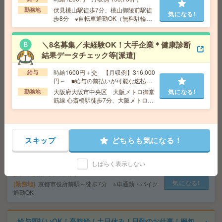
交通費
交通費支給あり
伏見桃山駅徒歩7分、桃山御陵前駅徒
勤務地
気になる!
気になる!
勤務地
大阪府大阪市北区 大阪環状線 大阪駅徒歩7
歩8分 ※自転車通勤OK（無料駐輪場
分、大阪メトロ御堂筋線 梅田駅徒歩3分
あり）
＼8名募集／未経験OK！大手企業＊健康診断
高時給！車通勤OK！平日休み！日勤のお仕事！薬液処理
結果データチェック等[派遣]
作業[派遣]
時給1600円＋交 【月収例】316,000
給与
円～ ■給与の前払いが可能な速払い
給 与
時給1650円
サービスあり
大阪府大阪市中央区 大阪メトロ御堂
気になる!
勤務地
交通費
交通費支給有り
気になる!
筋線 心斎橋駅徒歩7分、大阪メトロ御
勤務地
宇治駅～徒歩11分 ※車通勤・バイク通勤OK
堂筋線 本町駅徒歩7分
給与即払いOK！高時給！平日休み！お菓子の製造業務[派
スキップ
どちらも気になる！
遣]
給 与
時給1400円
しばらく表示しない
交通費
交通費支給有り
気になる!
勤務地
京都市役所前駅～徒歩7分 ※車通勤・バイク
通勤OK
給与即払いOK！高時給！土日休み！日勤のお仕事！梱包