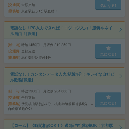
交通費
全額支給
気になる!
勤務地
京都駅徒歩1分駅直結！
電話なし！PC入力できれば！コツコツ入力！服装やネイ
ル自由！[派遣]
給 与
時給1450円 月収例 210,250円
交通費
全額支給
気になる!
勤務地
烏丸御池駅徒歩1分
電話なし！カンタンデータ入力/駅近4分！キレイな自社ビ
ル勤務[派遣]
給 与
時給1360円 月収例 204,000円
交通費
全額支給
気になる!
勤務地
伏見桃山駅徒歩4分、桃山御陵前駅徒歩5分 ※
自転車通勤OK！
【ローム】《時間相談OK！》週2日在宅勤務OK！京都駅