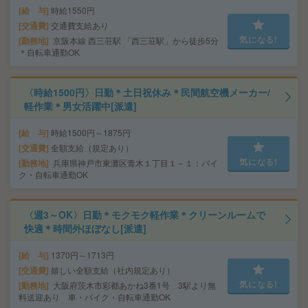
給 与
時給1550円
交通費
交通費支給あり
気になる!
勤務地
京阪本線 西三荘駅 「西三荘駅」から徒歩5分
＊自転車通勤OK
〈時給1500円〉日勤＊土日祝休み＊民間航空機メーカー/
軽作業＊男女活躍中[派遣]
給 与
時給1500円～1875円
交通費
全額支給（規定あり）
気になる!
勤務地
兵庫県神戸市東灘区青木１丁目１－１：バイ
ク・自転車通勤OK
〈週3～OK〉日勤＊モクモク軽作業＊クリーンルームで
快適＊時間外ほぼなし[派遣]
給 与
1370円～1713円
交通費
嬉しい全額支給（社内規定あり）
気になる!
勤務地
大阪府茨木市彩都あかね3番1号 3駅より無
料送迎あり 車・バイク・自転車通勤OK