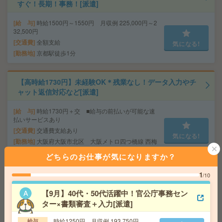
すぐ！長期！事務！[派遣]
給 与
時給1500円～1550円 月収例 225,000円～2
32,500円
交通費
全額支給
気になる!
勤務地
京都駅徒歩1分
【高時給1730円】未経験OK＊残業なし！データ入力やチ
ャット返信対応など[派遣]
給 与
時給1730円＋交 ■給与の前払いが可能な速
払いサービスあり
交通費
交通費支給あり
気になる!
勤務地
大阪府大阪市北区 大阪メトロ四つ橋線 西梅
田駅徒歩4分、大阪環状線 大阪駅徒歩7分
どちらのお仕事が気になりますか？
1
/10
完全在宅可＊未経験OK！時給1500円！人材サービス企業
で対応履歴入力など事務[派遣]
【9月】40代・50代活躍中！官公庁事務セン
ター×書類審査＋入力[派遣]
給 与
時給1500円＋交 【月収例】240,000円～ ■
給与の前払いが可能な速払いサービスあり
時給1250円 月収例 193,750円
給与