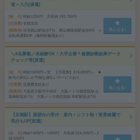
査＋入力[派遣]
給 与
時給1250円 月収例 193,750円
交通費
全額支給
気になる!
勤務地
伏見桃山駅徒歩7分、桃山御陵前駅徒歩8分 ※
自転車通勤OK（無料駐輪場あり）
＼8名募集／未経験OK！大手企業＊健康診断結果データ
チェック等[派遣]
給 与
時給1600円＋交 【月収例】316,000円～ ■
給与の前払いが可能な速払いサービスあり
交通費
交通費支給あり
気になる!
勤務地
大阪府大阪市中央区 大阪メトロ御堂筋線 心
斎橋駅徒歩7分、大阪メトロ御堂筋線 本町駅徒歩7分
【京都駅】展望台の受付・案内！シフト制！夜景綺麗で
気分もUP[派遣]
給 与
時給1400円～1450円 月収例 224,000円～2
32,000円