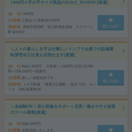
1400円☆手の平サイズ商品の仕分け_H125751[派遣]
給 与
1400円
交通費
上限あり(月額)30,000円
気になる!
勤務地
彦根市高宮町 近江鉄道多賀線 スクリーン
駅 徒歩6分
＼人々の暮らしを守る仕事に／インフラ企業での設備運
転管理＠正社員も目指せます[派遣]
給 与
時給1,600円 月収例：1,600円×20日×8.0時
間＝256,000円＋残業代
交通費
嬉しい全額支給です。
気になる!
勤務地
ＪＲ片町線 「寝屋川公園駅」 徒歩 13分 ※バ
イク、自転車通勤OK
＼未経験OK！安心研修＆サポート充実／働きやすさ抜群
のコール業務[派遣]
給 与
時給1500円
交通費
全額支給いたします。