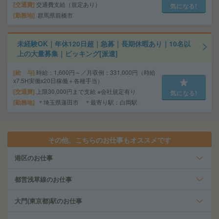
交通費
交通費支給（規定あり）
気になる!
勤務地
群馬県前橋市
未経験OK｜年休120日超｜急募｜長期休暇あり｜10名以
上の大量募集｜ピッキング[派遣]
給 与
時給：1,600円～／月収例：331,000円（時給
x7.5H実働x20日稼働＋各種手当）
交通費
上限30,000円まで支給 ※会社規定有り
気になる!
勤務地
＊埼玉県蓮田市 ＊最寄り駅：白岡駅
その他、こちらのお仕事もオススメです
港区のお仕事
都営浅草線のお仕事
大門(東京都)駅のお仕事