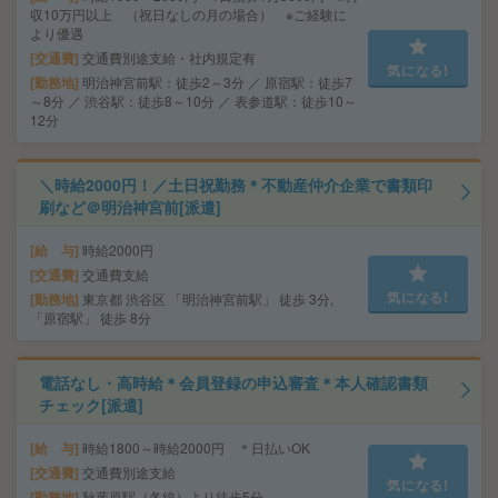
収10万円以上 （祝日なしの月の場合） ※ご経験に
より優遇
交通費
交通費別途支給・社内規定有
気になる!
勤務地
明治神宮前駅：徒歩2～3分 ／ 原宿駅：徒歩7
～8分 ／ 渋谷駅：徒歩8～10分 ／ 表参道駅：徒歩10～
12分
＼時給2000円！／土日祝勤務＊不動産仲介企業で書類印
刷など＠明治神宮前[派遣]
給 与
時給2000円
交通費
交通費支給
気になる!
勤務地
東京都 渋谷区 「明治神宮前駅」 徒歩 3分,
「原宿駅」 徒歩 8分
電話なし・高時給＊会員登録の申込審査＊本人確認書類
チェック[派遣]
給 与
時給1800～時給2000円 ＊日払いOK
交通費
交通費別途支給
気になる!
勤務地
秋葉原駅（各線）より徒歩5分