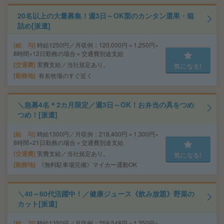
20名以上の大量募集！週3日～OK梨のカンタン選果・箱
詰め[派遣]
給 与
時給1250円／月収例：120,000円＝1,250円×
8時間×12日勤務の場合＋交通費別途支給
交通費
実費支給／当社規定あり。
気になる!
勤務地
有名牧場のすぐ近く
＼急募4名＊2カ月限定／週3日～OK！お弁当の具をつめ
つめ！[派遣]
給 与
時給1300円／月収例：218,400円＝1,300円×
8時間×21日勤務の場合＋交通費別途支給
交通費
実費支給／当社規定あり。
気になる!
勤務地
《無料駐車場完備》マイカー通勤OK
＼40～60代活躍中！／健康ジュース《飲み放題》野菜の
カット[派遣]
給 与
時給1350円／月収例：259,548円＝1,350円×