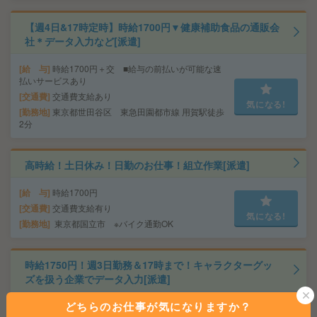
【週4日&17時定時】時給1700円▼健康補助食品の通販会
社＊データ入力など[派遣]
給 与
時給1700円＋交 ■給与の前払いが可能な速
払いサービスあり
交通費
交通費支給あり
気になる!
勤務地
東京都世田谷区 東急田園都市線 用賀駅徒歩
2分
高時給！土日休み！日勤のお仕事！組立作業[派遣]
給 与
時給1700円
交通費
交通費支給有り
気になる!
勤務地
東京都国立市 ※バイク通勤OK
時給1750円！週3日勤務＆17時まで！キャラクターグッ
ズを扱う企業でデータ入力[派遣]
どちらのお仕事が気になりますか？
給 与
時給1750円～1800円＋交 ■給与の前払いが