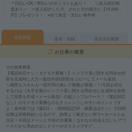
＊日払いOK！即払いのオシゴトもあり！ ＼友人紹介制
度あり／ ⇒友人紹介した方、された方の両方に【15,000
円】プレゼント！ ※全て規定・支払い条件有
募集情報
選考・登録
派遣会社概要
お仕事の概要
その他事務系
【電話対応ナシ！モクモク業務！】インフラ系に関する問合せ内
容を生成AIに入力⇒返信内容(回答)をコピペしてメール返信
＼職歴もスキルも一切不問の激レア業務が登場～！/今回お任せ
するのは《大手企業のインフラ系に関する問合せに生成AIを使用
して回答を作成⇒メール返信》の超シンプルワーク！《電話対応
なし》のモクモク業務なのもチャレンジしやすいポイントです
よ！条件面では《週3日～・時間固定OK・残業ほぼナシ》で22時
以降は深夜時給になるので、効率よく稼ぎたいWワーカーさんも
注目！今回はドーンと10名の大募集！なかなか出会えないレアワ
ークだから早めのエントリーがオススメです↑*。