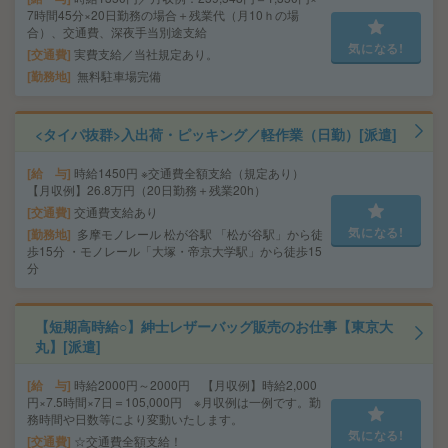
7時間45分×20日勤務の場合＋残業代（月10ｈの場
合）、交通費、深夜手当別途支給
気になる!
交通費
実費支給／当社規定あり。
勤務地
無料駐車場完備
<タイパ抜群>入出荷・ピッキング／軽作業（日勤）[派遣]
給 与
時給1450円 ※交通費全額支給（規定あり）
【月収例】26.8万円（20日勤務＋残業20h）
交通費
交通費支給あり
気になる!
勤務地
多摩モノレール 松が谷駅 「松が谷駅」から徒
歩15分 ・モノレール「大塚・帝京大学駅」から徒歩15
分
【短期高時給○】紳士レザーバッグ販売のお仕事【東京大
丸】[派遣]
給 与
時給2000円～2000円 【月収例】時給2,000
円×7.5時間×7日＝105,000円 ※月収例は一例です。勤
務時間や日数等により変動いたします。
気になる!
交通費
☆交通費全額支給！