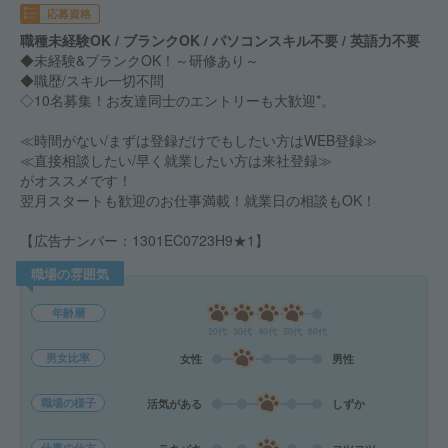
応募資格
職種未経験OK / ブランクOK / パソコンスキル不要 / 英語力不要
◆未経験&ブランクOK！～研修あり～
◆職歴/スキル一切不問
◇10名募集！お友達同士のエントリーも大歓迎*。
≪時間がない/まずは登録だけでもしたい方はWEB登録≫
≪直接相談したい/早く就業したい方は来社登録≫
がオススメです！
翌月スタートも歓迎のお仕事満載！就業日の相談もOK！
【広告ナンバー：1301EC0723H9★1】
職場の雰囲気
年齢層
20代
30代
40代
50代
60代
男女比率
女性
男性
職場の様子
活気がある
しずか
仕事の仕方