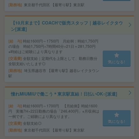
勤務地
東京都千代田区 【最寄り駅】東京駅
【10月末まで】COACHで販売スタッフ｜越谷レイクタウ
ン[派遣]
給 与
時給1600円～1750円 月給例：時給1,750円
の場合 時給1,750円×7時間40分×21日＝281,750円
※時給はご経験により異なります
交通費
全額支給｜定期代を上限として、勤務日数分
気になる!
全額支給いたします◎
勤務地
埼玉県越谷市 【最寄り駅】越谷レイクタウン
駅
憧れMIUMIUで働こう＊東京駅直結！日払いOK○[派遣]
給 与
時給1600円～1700円 【月給例】時給1600
円 実働7H×22日勤務の場合「246,400円」※月収例は
一例です。ご経験により異なります。
気になる!
交通費
全額支給◎
勤務地
東京都千代田区 【最寄り駅】東京駅