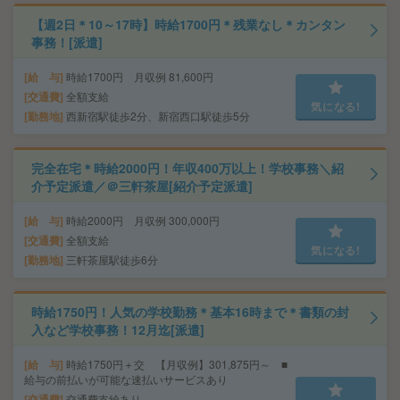
【週2日＊10～17時】時給1700円＊残業なし＊カンタン
事務！[派遣]
給 与
時給1700円 月収例 81,600円
交通費
全額支給
気になる!
勤務地
西新宿駅徒歩2分、新宿西口駅徒歩5分
完全在宅＊時給2000円！年収400万以上！学校事務＼紹
介予定派遣／＠三軒茶屋[紹介予定派遣]
給 与
時給2000円 月収例 300,000円
交通費
全額支給
気になる!
勤務地
三軒茶屋駅徒歩6分
時給1750円！人気の学校勤務＊基本16時まで＊書類の封
入など学校事務！12月迄[派遣]
給 与
時給1750円＋交 【月収例】301,875円～ ■
給与の前払いが可能な速払いサービスあり
交通費
交通費支給あり