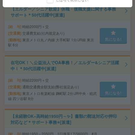
【エルダー／シニア歓迎】休職・復職支援に関する事務
サポート＊50代活躍中[派遣]
給 与
時給2000円＋交
交通費
交通費支給(社内規定あり)
気になる!
勤務地
東京メトロ丸ノ内線 大手町駅 1分/JR線 東京
駅 6分
在宅OK！＼公益法人でOA事務！／エルダー&シニア活躍
中！＊50代活躍中[派遣]
給 与
時給2200円＋交
交通費
通勤交通費全額支給(弊社規定あり)
気になる!
勤務地
東京メトロ有楽町線 麹町駅 2分/JR中央・総武
線 四ツ谷駅 8分
【未経験OK×高時給1950円～✨】書類の郵送対応や押印
対応など＊サポート事務⭐[派遣]
給 与
時給1950～2050円 1日換算1万5600円 #月