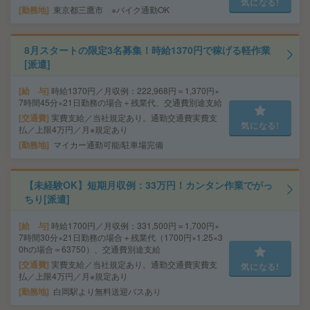
気になる!
勤務地
東京都三鷹市 ※バイク通勤OK
8月スタートの限定3名募集！時給1370円で稼げる軽作業
[派遣]
給 与
時給1370円／月収例：222,968円＝1,370円×
7時間45分×21日勤務の場合＋残業代、交通費別途支給
交通費
実費支給／当社規定あり。通勤交通費実費支
気になる!
払／上限4万円／月※規定あり
勤務地
マイカー通勤可能/駐車場完備
【未経験OK】短期月収例：33万円！カンタン作業でがっ
ちり[派遣]
給 与
時給1700円／月収例：331,500円＝1,700円×
7時間30分×21日勤務の場合＋残業代（1700円×1.25×3
0hの場合＝63750）、交通費別途支給
交通費
実費支給／当社規定あり。通勤交通費実費支
気になる!
払／上限4万円／月※規定あり
勤務地
白岡駅より無料送迎バスあり