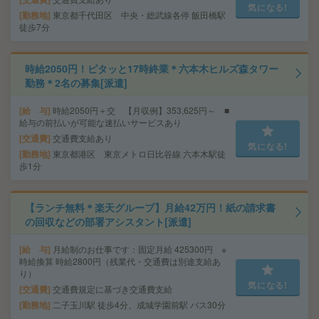
気になる!
勤務地
東京都千代田区 中央・総武線各停 飯田橋駅
徒歩7分
時給2050円！ピタッと17時終業＊六本木ヒルズ森タワー
勤務＊2名の募集[派遣]
給 与
時給2050円＋交 【月収例】353,625円～ ■
給与の前払いが可能な速払いサービスあり
交通費
交通費支給あり
気になる!
勤務地
東京都港区 東京メトロ日比谷線 六本木駅徒
歩1分
【ランチ無料＊楽天グループ】月給42万円！紙の請求書
の回収などの部署アシスタント[派遣]
給 与
月給制のお仕事です：固定月給 425300円 ※
時給換算 時給2800円（残業代・交通費は別途支給あ
り）
気になる!
交通費
交通費規定に基づき交通費支給
勤務地
二子玉川駅 徒歩4分、成城学園前駅 バス30分