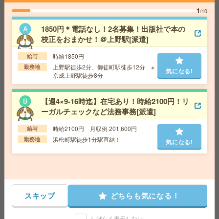
可能な速払いサービスあり
1
/10
交通費
交通費支給あり
気になる!
勤務地
東京都葛飾区 京成本線 青砥駅徒歩10分
1850円＊電話なし！2名募集！出版社で本の
校正をおまかせ！＠上野駅[派遣]
時給4000円！【三菱総合研究所】週3日在宅！17時15分
時給1850円
給与
まで＊システム管理[派遣]
上野駅徒歩2分、御徒町駅徒歩12分 ※
勤務地
気になる!
京成上野駅徒歩8分
給 与
時給4000円～4500円＋交 【月収例】580,0
00円～ ■給与の前払いが可能な速払いサービスあり
交通費
交通費支給あり
【週4×9-16時迄】在宅あり！時給2100円！リ
気になる!
勤務地
東京都千代田区 東京メトロ銀座線 溜池山王
ーガルチェックなど法務事務[派遣]
駅徒歩1分、東京メトロ半蔵門線 永田町駅徒歩8分
時給2100円 月収例 201,600円
給与
浜松町駅徒歩1分駅直結！
勤務地
気になる!
10月開始＼週4日・時短OK！データ入力・事務局サポー
ト！＊50代活躍中[派遣]
給 与
時給1750円＋交
交通費
交通費別途支給
スキップ
どちらも気になる！
気になる!
勤務地
東京メトロ東西線 竹橋駅 3b出口より徒歩5分/
東京メトロ半蔵門線 神保町駅 A9出口より徒歩7分
しばらく表示しない