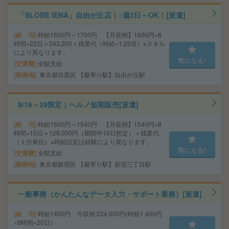
「SLOBE IENA」自由が丘店｜○週3日～OK！[派遣]
給 与
時給1600円～1700円 【月収例】1600円×8
時間×22日＝243,200＋残業代（時給×1.25倍）※スキル
により異なります。
気になる!
交通費
全額支給
勤務地
東京都目黒区 【最寄り駅】自由が丘駅
9/16～29限定｜ヘルノ短期販売[派遣]
給 与
時給1500円～1540円 【月収例】1540円×8
時間×10日＝128,000円（期間中10日想定）＋残業代
（１分単位）※時給設定は経験により異なります。
気になる!
交通費
全額支給
勤務地
東京都新宿区 【最寄り駅】新宿三丁目駅
一般事務（かんたんなデータ入力・サポート業務）[派遣]
給 与
時給1400円 月収例:224,000円(時給1,400円
×8時間×20日）