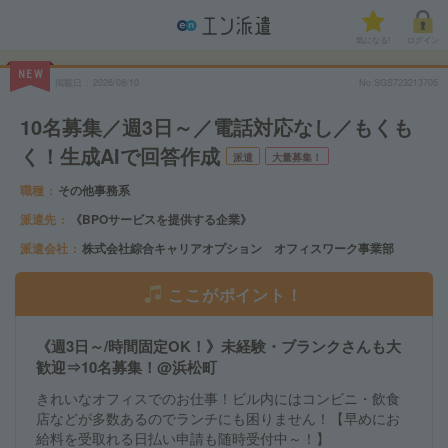
気になる!
ログイン
NEW
掲載日
2026/08/10
No.SGS723213705
10名募集／週3日～／電話対応なし／もくも
く！生成AIで回答作成
派遣
大量募集！
職種
その他事務系
派遣先
《BPOサービスを提供する企業》
派遣会社
株式会社綜合キャリアオプション オフィスワーク事業部
ここがポイント！
《週3日～/時間固定OK！》未経験・ブランクさんも大
歓迎⇒10名募集！@浜松町
きれいなオフィスでのお仕事！ビル内にはコンビニ・飲食
店などが多数あるのでランチにも困りません！【早めにお
給料を受取れる日払い申請も随時受付中～！】