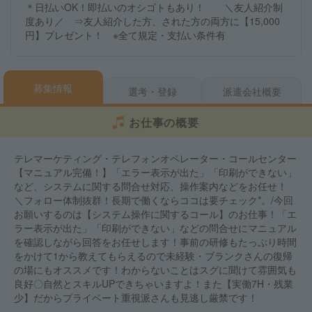
＊日払いOK！即払いのオシゴトもあり！ ＼友人紹介制
度あり／ ⇒友人紹介した方、された方の両方に【15,000
円】プレゼント！ ※全て規定・支払い条件有
募集情報
選考・登録
派遣会社概要
お仕事の概要
テレマーケティング・テレフォンオペレーター・コールセンター
【マニュアル完備！】「エラー表示が出た」「印刷ができない」
など、システムに関する問合せ対応、操作案内などをお任せ！
＼フォロー体制抜群！長期で働くならココは要チェック*。/今回
お願いするのは【システム操作に関するコール】のお仕事！「エ
ラー表示が出た」「印刷ができない」などの問合せにマニュアル
を確認しながら回答をお任せします！事前の研修もたっぷり時間
をかけて1から教えてもらえるので未経験・ブランクさんの復帰
の場にもオススメです！わからないことはスグに聞けて雰囲気も
良好〇自然とスキルUPできちゃいますよ！また【実働7H・残業
少】だからプライベート重視派さんも見逃し厳禁です！