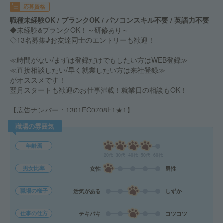
応募資格
職種未経験OK / ブランクOK / パソコンスキル不要 / 英語力不要
◆未経験&ブランクOK！～研修あり～
◇13名募集♪お友達同士のエントリーも歓迎！
≪時間がない/まずは登録だけでもしたい方はWEB登録≫
≪直接相談したい/早く就業したい方は来社登録≫
がオススメです！
翌月スタートも歓迎のお仕事満載！就業日の相談もOK！
【広告ナンバー：1301EC0708H1★1】
職場の雰囲気
年齢層
20代
30代
40代
50代
60代
男女比率
女性
男性
職場の様子
活気がある
しずか
仕事の仕方
テキパキ
コツコツ