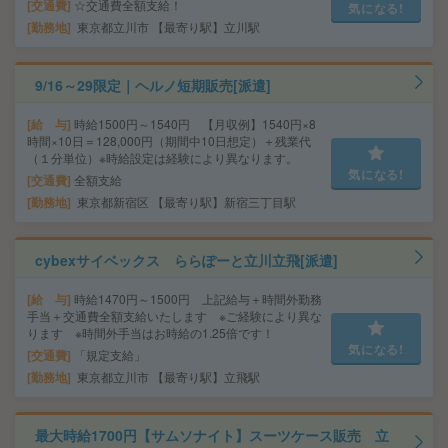
交通費
☆交通費全額支給！
気になる!
勤務地
東京都立川市 【最寄り駅】立川駅
9/16～29限定｜ヘルノ短期販売[派遣]
給 与
時給1500円～1540円 【月収例】1540円×8
時間×10日＝128,000円（期間中10日想定）＋残業代
（１分単位）※時給設定は経験により異なります。
気になる!
交通費
全額支給
勤務地
東京都新宿区 【最寄り駅】新宿三丁目駅
cybexサイベックス ららぽーと立川立飛[派遣]
給 与
時給1470円～1500円 上記給与＋時間外勤務
手当＋交通費全額支給いたします ※ご経験により異な
ります ※時間外手当はお時給の1.25倍です！
気になる!
交通費
「規定支給」
勤務地
東京都立川市 【最寄り駅】立飛駅
最大時給1700円【サムソナイト】スーツケース販売 立