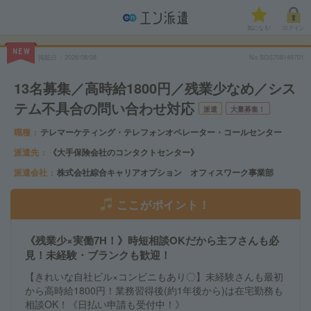
気になる!
ログイン
NEW
掲載日
2026/08/08
No.SGS708149701
13名募集／高時給1800円／残業少なめ／シス
テム不具合の問い合わせ対応
派遣
大量募集！
職種
テレマーケティング・テレフォンオペレーター・コールセンター
派遣先
《大手保険会社のコンタクトセンター》
派遣会社
株式会社綜合キャリアオプション オフィスワーク事業部
ここがポイント！
《残業少×実働7H！》時短相談OKだから主フさんも必
見！未経験・ブランクも歓迎！
【きれいな自社ビル×コンビニもあり〇】未経験さんも最初
から高時給1800円！業務習得後(約1年後から)は在宅勤務も
相談OK！《日払い申請も受付中！》