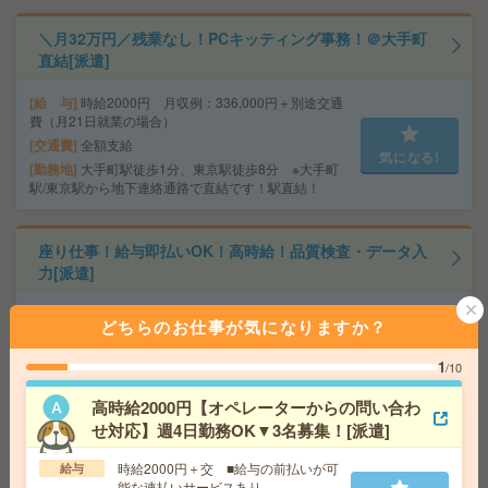
＼月32万円／残業なし！PCキッティング事務！＠大手町
直結[派遣]
給 与
時給2000円 月収例：336,000円＋別途交通
費（月21日就業の場合）
交通費
全額支給
気になる!
勤務地
大手町駅徒歩1分、東京駅徒歩8分 ※大手町
駅/東京駅から地下連絡通路で直結です！駅直結！
座り仕事！給与即払いOK！高時給！品質検査・データ入
力[派遣]
給 与
時給1800円
どちらのお仕事が気になりますか？
交通費
交通費支給有り
気になる!
勤務地
みどりの駅～徒歩20分 ※車通勤・バイク通
1
/10
勤OK
高時給2000円【オペレーターからの問い合わ
せ対応】週4日勤務OK▼3名募集！[派遣]
＜朝はゆっくり＞芸術・文化団体！電話なし！入力メイ
ンのカンタン事務＠錦糸町[派遣]
時給2000円＋交 ■給与の前払いが可
給与
能な速払いサービスあり