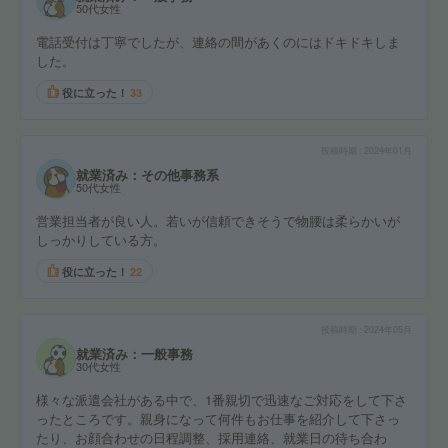
50代女性
電話受付は丁寧でしたが、連絡の間があくのにはドキドキしま
した。
役に立った！
33
投稿時期
2024年01月
就業済み：その他事務系
50代女性
営業担当者が良い人。若いが信頼できそうで物腰は柔らかいが
しっかりしている方。
役に立った！
22
投稿時期
2024年05月
就業済み：一般事務
30代女性
様々な派遣会社がある中で、1番親切で迅速なご対応をして下さ
ったところです。親身になって何件もお仕事を紹介して下さっ
たり、お顔合わせの日程調整、採用連絡、就業日の待ち合わ