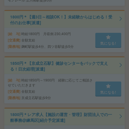
1800円＊【週3日～相談OK！】未経験からはじめる！受
付のお仕事[派遣]
給 与
時給1800円 月収例 230,400円
交通費
全額支給
気になる!
勤務地
麹町駅徒歩4分、四ツ谷駅徒歩5分
1850円＊【京成立石駅】健診センターをバックで支え
る！日次経理[派遣]
給 与
時給1850円～1900円 経験に応じてご相談さ
せていただきます
交通費
全額支給
気になる!
勤務地
京成立石駅徒歩9分
1800円＊レア求人【施設の運営・管理】財団法人での一
般事務@練馬区[紹介予定派遣]