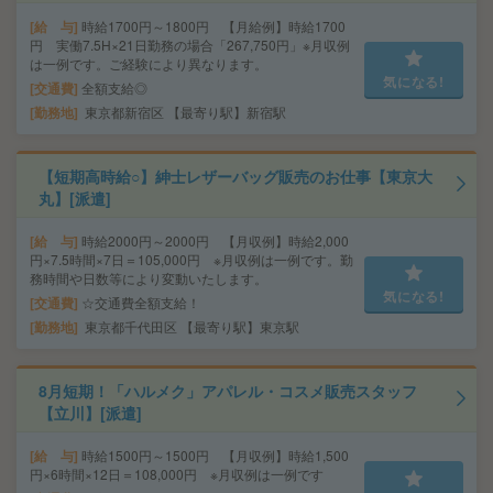
給 与
時給1700円～1800円 【月給例】時給1700
円 実働7.5H×21日勤務の場合「267,750円」※月収例
は一例です。ご経験により異なります。
気になる!
交通費
全額支給◎
勤務地
東京都新宿区 【最寄り駅】新宿駅
【短期高時給○】紳士レザーバッグ販売のお仕事【東京大
丸】[派遣]
給 与
時給2000円～2000円 【月収例】時給2,000
円×7.5時間×7日＝105,000円 ※月収例は一例です。勤
務時間や日数等により変動いたします。
気になる!
交通費
☆交通費全額支給！
勤務地
東京都千代田区 【最寄り駅】東京駅
8月短期！「ハルメク」アパレル・コスメ販売スタッフ
【立川】[派遣]
給 与
時給1500円～1500円 【月収例】時給1,500
円×6時間×12日＝108,000円 ※月収例は一例です