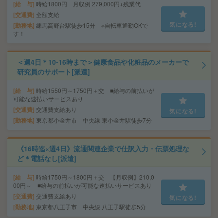
給 与
時給1800円 月収例 279,000円+残業代
交通費
全額支給
気になる!
勤務地
練馬高野台駅徒歩15分 ※自転車通勤OKで
す！
＜週4日＊10-16時まで＞健康食品や化粧品のメーカーで
研究員のサポート[派遣]
給 与
時給1550円～1750円＋交 ■給与の前払いが
可能な速払いサービスあり
交通費
交通費支給あり
気になる!
勤務地
東京都小金井市 中央線 東小金井駅徒歩7分
《16時迄×週4日》流通関連企業で仕訳入力・伝票処理な
ど＊電話なし[派遣]
給 与
時給1750円～1800円＋交 【月収例】210,0
00円～ ■給与の前払いが可能な速払いサービスあり
交通費
交通費支給あり
気になる!
勤務地
東京都八王子市 中央線 八王子駅徒歩5分