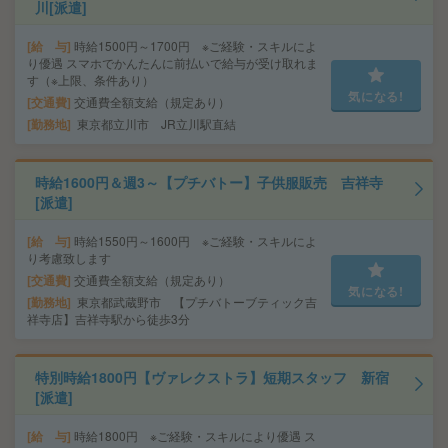
川[派遣]
給 与
時給1500円～1700円 ※ご経験・スキルによ
り優遇 スマホでかんたんに前払いで給与が受け取れま
す（※上限、条件あり）
気になる!
交通費
交通費全額支給（規定あり）
勤務地
東京都立川市 JR立川駅直結
時給1600円＆週3～【プチバトー】子供服販売 吉祥寺
[派遣]
給 与
時給1550円～1600円 ※ご経験・スキルによ
り考慮致します
交通費
交通費全額支給（規定あり）
気になる!
勤務地
東京都武蔵野市 【プチバトーブティック吉
祥寺店】吉祥寺駅から徒歩3分
特別時給1800円【ヴァレクストラ】短期スタッフ 新宿
[派遣]
給 与
時給1800円 ※ご経験・スキルにより優遇 ス