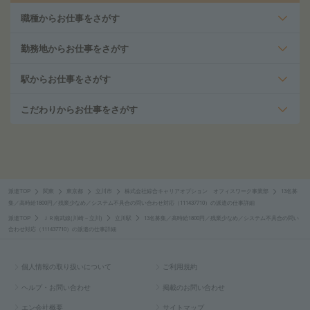
職種からお仕事をさがす
勤務地からお仕事をさがす
駅からお仕事をさがす
こだわりからお仕事をさがす
派遣TOP
関東
東京都
立川市
株式会社綜合キャリアオプション オフィスワーク事業部
13名募
集／高時給1800円／残業少なめ／システム不具合の問い合わせ対応（111437710）の派遣の仕事詳細
派遣TOP
ＪＲ南武線(川崎－立川)
立川駅
13名募集／高時給1800円／残業少なめ／システム不具合の問い
合わせ対応（111437710）の派遣の仕事詳細
個人情報の取り扱いについて
ご利用規約
ヘルプ・お問い合わせ
掲載のお問い合わせ
エン会社概要
サイトマップ