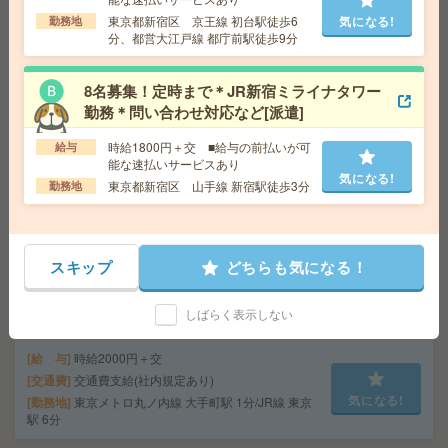
給 与
時給1700円
東京都新宿区 京王線 初台駅徒歩6
気になる!
勤務地
分、都営大江戸線 都庁前駅徒歩9分
交通費
全額支給
気になる!
勤務地
錦糸町駅徒歩3分 ※錦糸町アルカセントラル
での就業です
8名募集！定時まで＊JR新宿ミライナタワー
勤務＊問い合わせ対応など[派遣]
＼難しいスキル必要なし！カンタン事務／時短OK！@阿
時給1800円＋交 ■給与の前払いが可
給与
佐ヶ谷！[派遣]
能な速払いサービスあり
気になる!
東京都新宿区 山手線 新宿駅徒歩3分
勤務地
給 与
時給1800円＋交
交通費
※交通費支給
気になる!
勤務地
JR中央・総武線 阿佐ケ谷駅 徒歩3分
スキップ
どちらも気になる！
【エルダー／シニア歓迎】休職・復職支援に関する事務
しばらく表示しない
サポート＊50代活躍中[派遣]
給 与
時給2000円＋交
交通費
交通費支給(社内規定あり)
気になる!
勤務地
東京メトロ丸ノ内線 大手町駅 1分/JR線 東京
駅 6分