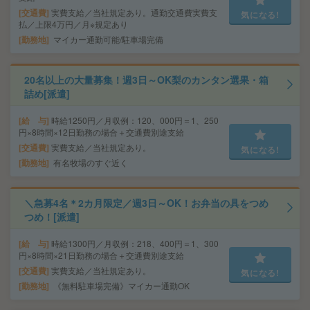
交通費
実費支給／当社規定あり。通勤交通費実費支
気になる!
払／上限4万円／月※規定あり
勤務地
マイカー通勤可能/駐車場完備
20名以上の大量募集！週3日～OK梨のカンタン選果・箱
詰め[派遣]
給 与
時給1250円／月収例：120、000円＝1、250
円×8時間×12日勤務の場合＋交通費別途支給
交通費
実費支給／当社規定あり。
気になる!
勤務地
有名牧場のすぐ近く
＼急募4名＊2カ月限定／週3日～OK！お弁当の具をつめ
つめ！[派遣]
給 与
時給1300円／月収例：218、400円＝1、300
円×8時間×21日勤務の場合＋交通費別途支給
交通費
実費支給／当社規定あり。
気になる!
勤務地
《無料駐車場完備》マイカー通勤OK