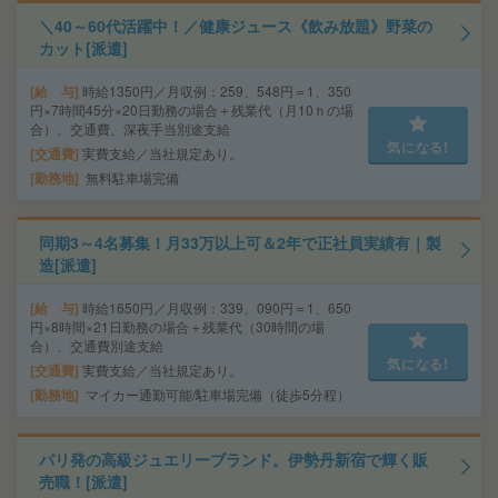
＼40～60代活躍中！／健康ジュース《飲み放題》野菜の
カット[派遣]
給 与
時給1350円／月収例：259、548円＝1、350
円×7時間45分×20日勤務の場合＋残業代（月10ｈの場
合）、交通費、深夜手当別途支給
気になる!
交通費
実費支給／当社規定あり。
勤務地
無料駐車場完備
同期3～4名募集！月33万以上可＆2年で正社員実績有｜製
造[派遣]
給 与
時給1650円／月収例：339、090円＝1、650
円×8時間×21日勤務の場合＋残業代（30時間の場
合）、交通費別途支給
気になる!
交通費
実費支給／当社規定あり。
勤務地
マイカー通勤可能/駐車場完備（徒歩5分程）
パリ発の高級ジュエリーブランド。伊勢丹新宿で輝く販
売職！[派遣]