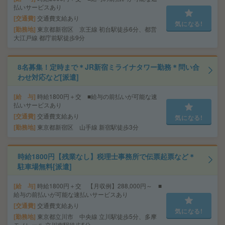
払いサービスあり
交通費
交通費支給あり
気になる!
勤務地
東京都新宿区 京王線 初台駅徒歩6分、都営
大江戸線 都庁前駅徒歩9分
8名募集！定時まで＊JR新宿ミライナタワー勤務＊問い合
わせ対応など[派遣]
給 与
時給1800円＋交 ■給与の前払いが可能な速
払いサービスあり
交通費
交通費支給あり
気になる!
勤務地
東京都新宿区 山手線 新宿駅徒歩3分
時給1800円【残業なし】税理士事務所で伝票起票など＊
駐車場無料[派遣]
給 与
時給1800円＋交 【月収例】288,000円～ ■
給与の前払いが可能な速払いサービスあり
交通費
交通費支給あり
気になる!
勤務地
東京都立川市 中央線 立川駅徒歩5分、多摩
モノレール 立川南駅徒歩5分