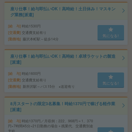
座り仕事！給与即払いOK！高時給！土日休み！マスキン
グ業務[派遣]
給 与
時給1530円
交通費
交通費支給有り
気になる!
勤務地
藤沢本町駅～徒歩14分
座り仕事！給与即払いOK！高時給！卓球ラケットの製造
[派遣]
給 与
時給1600円
交通費
交通費支給有り
気になる!
勤務地
新所沢駅～バス15分 ※送迎有り
8月スタートの限定3名募集！時給1370円で稼げる軽作業
[派遣]
給 与
時給1370円／月収例：222、968円＝1、370
円×7時間45分×21日勤務の場合＋残業代、交通費別途
支給