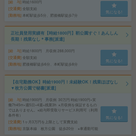
給 与
時給1600円
交通費
全額支給
気になる!
勤務地
本町駅徒歩5分、肥後橋駅徒歩7分
正社員登用実績有【時給1800円】靭公園すぐ！あんしん
長期！残業なし＊事務[派遣]
給 与
時給1800円 月収例 288,000円
交通費
全額支給
気になる!
勤務地
肥後橋駅徒歩6分、本町駅徒歩8分
【在宅勤務OK】時給1900円！未経験OK！残業ほぼなし
▼枚方公園で秘書[派遣]
給 与
時給1900円 月収例 30万円 時給1900円×実
働7h45m×週5日×4週+残業3h ※月収例を保証するもの
ではありません。※給与即受取りサービス利用可（利用
条件有）
気になる!
交通費
1ヶ月3万円を上限として実費支給
勤務地
京阪本線 枚方公園 徒歩20分 ※車通勤可能