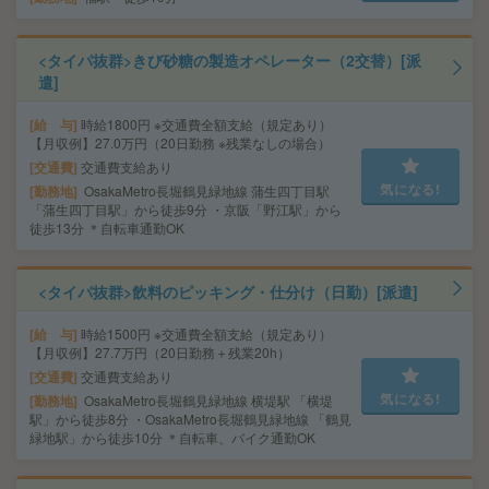
<タイパ抜群>きび砂糖の製造オペレーター（2交替）[派
遣]
給 与
時給1800円 ※交通費全額支給（規定あり）
【月収例】27.0万円（20日勤務 ※残業なしの場合）
交通費
交通費支給あり
気になる!
勤務地
OsakaMetro長堀鶴見緑地線 蒲生四丁目駅
「蒲生四丁目駅」から徒歩9分 ・京阪「野江駅」から
徒歩13分 ＊自転車通勤OK
<タイパ抜群>飲料のピッキング・仕分け（日勤）[派遣]
給 与
時給1500円 ※交通費全額支給（規定あり）
【月収例】27.7万円（20日勤務＋残業20h）
交通費
交通費支給あり
気になる!
勤務地
OsakaMetro長堀鶴見緑地線 横堤駅 「横堤
駅」から徒歩8分 ・OsakaMetro長堀鶴見緑地線 「鶴見
緑地駅」から徒歩10分 ＊自転車、バイク通勤OK