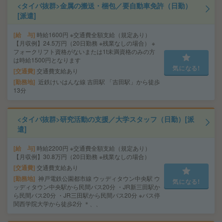
<タイパ抜群>金属の搬送・梱包／要自動車免許（日勤）
[派遣]
給 与
時給1600円 ※交通費全額支給（規定あり）
【月収例】24.5万円（20日勤務 ※残業なしの場合） ※
フォークリフト資格がないまたは1t未満資格のみの方
は時給1500円となります
気になる!
交通費
交通費支給あり
勤務地
近鉄けいはんな線 吉田駅 「吉田駅」から徒歩
13分
<タイパ抜群>研究活動の支援／大学スタッフ（日勤）[派
遣]
給 与
時給2200円 ※交通費全額支給（規定あり）
【月収例】30.8万円（20日勤務 ※残業なしの場合）
交通費
交通費支給あり
勤務地
神戸電鉄公園都市線 ウッディタウン中央駅 ウ
気になる!
ッディタウン中央駅から民間バス20分 ・JR新三田駅か
ら民間バス20分 ・JR三田駅から民間バス20分 ※バス停
関西学院大学から徒歩2分 ＊、、