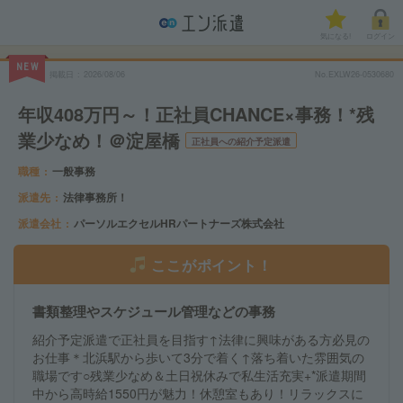
気になる!
ログイン
NEW
掲載日
2026/08/06
No.EXLW26-0530680
年収408万円～！正社員CHANCE×事務！*残
業少なめ！＠淀屋橋
正社員への紹介予定派遣
職種
一般事務
派遣先
法律事務所！
派遣会社
パーソルエクセルHRパートナーズ株式会社
ここがポイント！
書類整理やスケジュール管理などの事務
紹介予定派遣で正社員を目指す↑法律に興味がある方必見の
お仕事＊北浜駅から歩いて3分で着く↑落ち着いた雰囲気の
職場です○残業少なめ＆土日祝休みで私生活充実+*派遣期間
中から高時給1550円が魅力！休憩室もあり！リラックスに