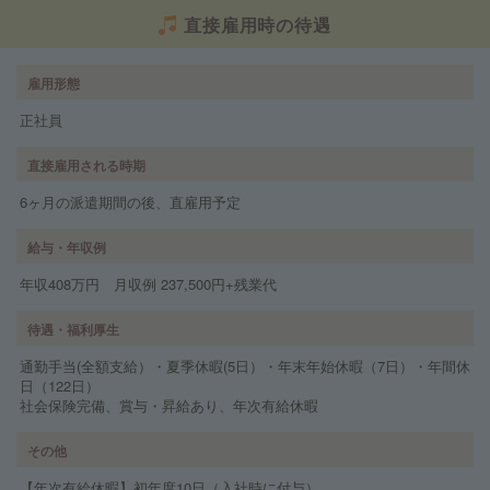
直接雇用時の待遇
雇用形態
正社員
直接雇用される時期
6ヶ月の派遣期間の後、直雇用予定
給与・年収例
年収408万円 月収例 237,500円+残業代
待遇・福利厚生
通勤手当(全額支給）・夏季休暇(5日）・年末年始休暇（7日）・年間休
日（122日）
社会保険完備、賞与・昇給あり、年次有給休暇
その他
【年次有給休暇】初年度10日（入社時に付与）