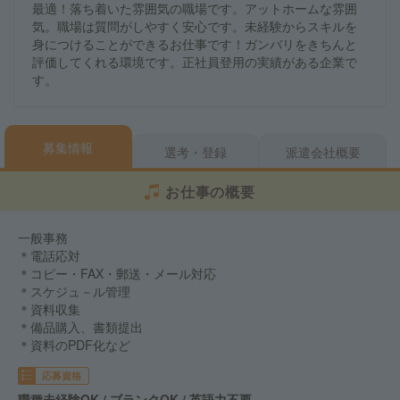
最適！落ち着いた雰囲気の職場です。アットホームな雰囲
気。職場は質問がしやすく安心です。未経験からスキルを
身につけることができるお仕事です！ガンバリをきちんと
評価してくれる環境です。正社員登用の実績がある企業で
す。
募集情報
選考・登録
派遣会社概要
お仕事の概要
一般事務
＊電話応対
＊コピー・FAX・郵送・メール対応
＊スケジュ－ル管理
＊資料収集
＊備品購入、書類提出
＊資料のPDF化など
応募資格
職種未経験OK / ブランクOK / 英語力不要