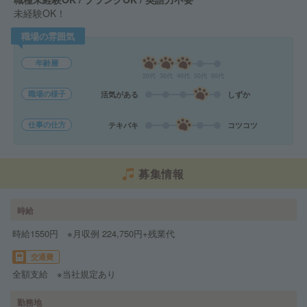
未経験OK！
職場の雰囲気
年齢層
20代
30代
40代
50代
60代
職場の様子
活気がある
しずか
仕事の仕方
テキパキ
コツコツ
募集情報
時給
時給1550円 ※月収例 224,750円+残業代
交通費
全額支給 ※当社規定あり
勤務地