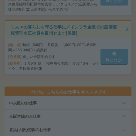
気になる!
奈良県磯城郡田原本町宮古 、アクセス／(1)黒田駅から
徒歩約8分 (2)田原本駅から車で約7分
＼人々の暮らしを守る仕事に／インフラ企業での設備運
転管理＠正社員も目指せます[派遣]
給 与
時給1,600円 月収例：1,600円×20日×8.0時
間＝256,000円＋残業代
交通費
嬉しい全額支給です。
気になる!
勤務地
ＪＲ片町線 「寝屋川公園駅」 徒歩 13分 ※バ
イク、自転車通勤OK
その他、こちらのお仕事もオススメです
中央区のお仕事
京阪本線のお仕事
北浜(大阪府)駅のお仕事