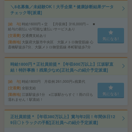
＼8名募集／未経験OK！大手企業＊健康診断結果データ
チェック等[派遣]
給 与
時給1600円＋交 【月収例】316,000円～ ■
給与の前払いが可能な速払いサービスあり
交通費
交通費支給あり
気になる!
勤務地
大阪府大阪市中央区 大阪メトロ御堂筋線 心
斎橋駅徒歩7分、大阪メトロ御堂筋線 本町駅徒歩7分
時給1800円＊正社員前提＊【年収600万以上】江坂駅直
結！特許事務！残業少なめ[正社員への紹介予定派遣]
給 与
時給1800円 月収例 261,000円+残業代
交通費
全額支給
気になる!
勤務地
江坂駅徒歩1分 ※江坂駅からすぐ！雨の日も
濡れません！駅直結！
正社員前提＊【年収380万以上】賞与年2回！年間休日12
9日〇トラックの手配[正社員への紹介予定派遣]