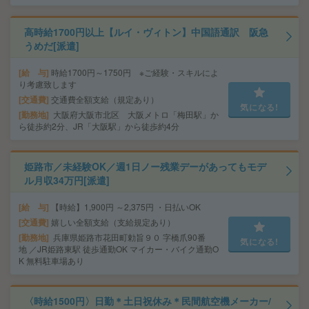
高時給1700円以上【ルイ・ヴィトン】中国語通訳 阪急
うめだ[派遣]
給 与
時給1700円～1750円 ※ご経験・スキルによ
り考慮致します
交通費
交通費全額支給（規定あり）
気になる!
勤務地
大阪府大阪市北区 大阪メトロ「梅田駅」か
ら徒歩約2分、JR「大阪駅」から徒歩約4分
姫路市／未経験OK／週1日ノー残業デーがあってもモデ
ル月収34万円[派遣]
給 与
【時給】1,900円 ～2,375円 ・日払いOK
交通費
嬉しい全額支給（支給規定あり）
勤務地
兵庫県姫路市花田町勅旨９０ 字橋爪90番
気になる!
地 ／JR姫路東駅 徒歩通勤OK マイカー・バイク通勤O
K 無料駐車場あり
〈時給1500円〉日勤＊土日祝休み＊民間航空機メーカー/