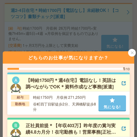
週2-4日在宅＊時給1700円【電話なし】未経験OK！【コ
ツコツ】書類チェック[派遣]
給 与
時給1700円 月収例 26万円 時給1700円×実
働7h45m×週5日×4週 ※月収例を保証するものではあり
ません。
交通費
1ヶ月3万円を上限として実費支給
気になる!
勤務地
大阪環状線 大阪 徒歩2分 京都本線 大阪
どちらのお仕事が気になりますか？
梅田(阪急線) 徒歩2分
1
/10
給与即払いOK！駅チカ！高時給！土日休み！商品の荷受
【時給1750円＊週4在宅】電話なし！英語は
け、梱包[派遣]
調べながらでOK＊資料作成など事務[派遣]
給 与
時給1700円
時給1750円 月収例 271,250円
給与
交通費
交通費支給有り
気になる!
谷町四丁目駅徒歩2分、天満橋駅徒歩8
勤務地
勤務地
淀屋橋駅～徒歩3分
気になる!
分
時給1800円＊食堂利用可能！クリニックでスケジュール
正社員前提＊【年収403万】昨年度の賞与実
対応など事務サポ[派遣]
績4.8カ月分！在宅勤務も！営業事務[正社員