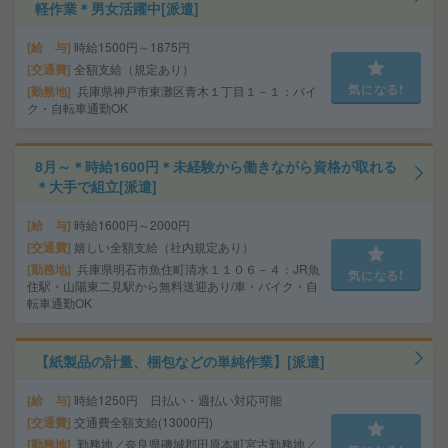
軽作業＊男女活躍中[派遣]
給 与
時給1500円～1875円
交通費
全額支給（規定あり）
気になる!
勤務地
兵庫県神戸市東灘区青木１丁目１－１：バイ
ク・自転車通勤OK
8月～＊時給1600円＊未経験から働きながら資格が取れる
＊大手で組立[派遣]
給 与
時給1600円～2000円
交通費
嬉しい全額支給（社内規定あり）
勤務地
兵庫県明石市魚住町清水１１０６－４：JR魚
気になる!
住駅・山陽東二見駅から無料送迎あり/車・バイク・自
転車通勤OK
【紙製品の計量、梱包などの単純作業】[派遣]
給 与
時給1250円 日払い・週払い対応可能
交通費
交通費全額支給(13000円)
勤務地
勤務地／奈良県磯城郡田原本町宮古勤務地／