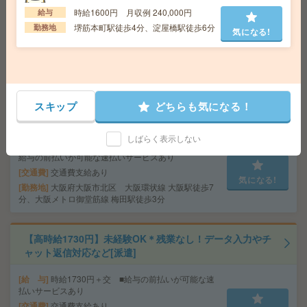
への紹介予定派遣]
給 与
時給1800円＋交 【月収例】366,750円～ ■
時給1600円 月収例 240,000円
給与
給与の前払いが可能な速払いサービスあり
堺筋本町駅徒歩4分、淀屋橋駅徒歩6分
勤務地
気になる!
交通費
交通費支給あり
気になる!
勤務地
大阪府東大阪市 近鉄大阪線 長瀬（大阪）駅
徒歩12分
完全在宅可＊未経験OK！時給1500円！人材サービス企業
スキップ
どちらも気になる！
で対応履歴入力など事務[派遣]
しばらく表示しない
給 与
時給1500円＋交 【月収例】240,000円～ ■
給与の前払いが可能な速払いサービスあり
交通費
交通費支給あり
気になる!
勤務地
大阪府大阪市北区 大阪環状線 大阪駅徒歩7
分、大阪メトロ御堂筋線 梅田駅徒歩3分
【高時給1730円】未経験OK＊残業なし！データ入力やチ
ャット返信対応など[派遣]
給 与
時給1730円＋交 ■給与の前払いが可能な速
払いサービスあり
交通費
交通費支給あり