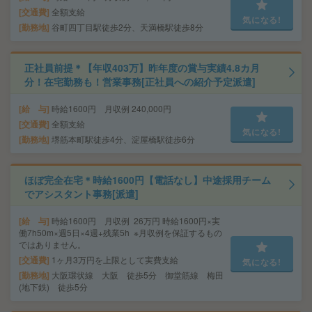
交通費
全額支給
気になる!
勤務地
谷町四丁目駅徒歩2分、天満橋駅徒歩8分
正社員前提＊【年収403万】昨年度の賞与実績4.8カ月
分！在宅勤務も！営業事務[正社員への紹介予定派遣]
給 与
時給1600円 月収例 240,000円
交通費
全額支給
気になる!
勤務地
堺筋本町駅徒歩4分、淀屋橋駅徒歩6分
ほぼ完全在宅＊時給1600円【電話なし】中途採用チーム
でアシスタント事務[派遣]
給 与
時給1600円 月収例 26万円 時給1600円×実
働7h50m×週5日×4週+残業5h ※月収例を保証するもの
ではありません。
交通費
1ヶ月3万円を上限として実費支給
気になる!
勤務地
大阪環状線 大阪 徒歩5分 御堂筋線 梅田
(地下鉄) 徒歩5分