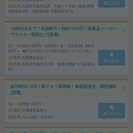
気になる!
勤務地
大阪府大阪市北区 大阪メトロ四つ橋線 西梅
田駅徒歩4分、大阪環状線 大阪駅徒歩7分
16時45分まで＊未経験可！時給1923円！医薬品メーカー
でマスター登録など[派遣]
給 与
時給1923円～2200円＋交 【月収例】298,0
65円～ ■給与の前払いが可能な速払いサービスあり
交通費
交通費支給あり
気になる!
勤務地
大阪府大阪市淀川区 阪急京都線 十三駅徒歩
5分
給与即払いOK！駅チカ！高時給！食器類洗浄、調理補助
[派遣]
給 与
時給1400円
交通費
交通費支給有り
気になる!
勤務地
なんば駅～徒歩5分