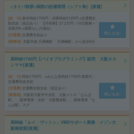
<タイパ抜群>病院の設備管理（シフト制）[派遣]
給 与
基本時給1700円・深夜時給2125円 ※交通費全
額支給（規定あり） 【月収例】27.2万円（10日勤務＋
深夜20h ※残業なしの場合）
気になる!
交通費
交通費支給あり
勤務地
京阪本線 天満橋駅 「天満橋駅」から徒歩6分
高時給1700円【バイオプログラミング】販売 大阪タカ
シマヤ[派遣]
給 与
時給1700円 ※みんな高時給1700円 残業代・
交通費別途支給
交通費
交通費全額支給（規定あり）
気になる!
勤務地
大阪府大阪市中央区 大阪メトロ「なんば
駅」 、阪神電車・近鉄「大阪難波駅」、南海電車「な
んば駅」スグ
高時給「ルイ・ヴィトン」VMDサポート業務 メゾン大
阪御堂筋[派遣]