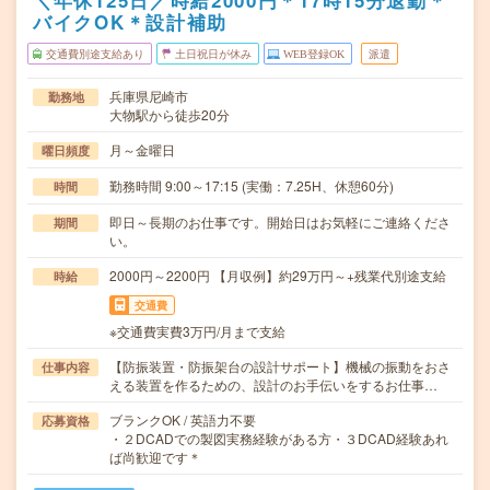
＼年休125日／時給2000円＊17時15分退勤＊
バイクOK＊設計補助
交通費別途支給あり
土日祝日が休み
WEB登録OK
派遣
兵庫県尼崎市
勤務地
大物駅から徒歩20分
月～金曜日
曜日頻度
勤務時間 9:00～17:15 (実働：7.25H、休憩60分)
時間
即日～長期のお仕事です。開始日はお気軽にご連絡くださ
期間
い。
2000円～2200円 【月収例】約29万円～+残業代別途支給
時給
交通費
※交通費実費3万円/月まで支給
【防振装置・防振架台の設計サポート】機械の振動をおさ
仕事内容
える装置を作るための、設計のお手伝いをするお仕事…
ブランクOK / 英語力不要
応募資格
・２DCADでの製図実務経験がある方・３DCAD経験あれ
ば尚歓迎です＊