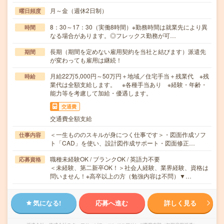
月～金（週休2日制）
曜日頻度
8：30～17：30（実働8時間）※勤務時間は就業先により異
時間
なる場合があります。◎フレックス勤務が可…
長期（期間を定めない雇用契約を当社と結びます）派遣先
期間
が変わっても雇用は継続！
月給22万5,000円～50万円＋地域／住宅手当＋残業代 ※残
時給
業代は全額支給します。 ※各種手当あり ※経験・年齢・
能力等を考慮して加給・優遇します。
交通費
交通費全額支給
＜一生もののスキルが身につく仕事です＞・図面作成ソフ
仕事内容
ト「CAD」を使い、設計図作成サポート・図面修正…
職種未経験OK / ブランクOK / 英語力不要
応募資格
＜未経験、第二新卒OK！＞社会人経験、業界経験、資格は
問いません！※高卒以上の方（勉強内容は不問）▼…
気になる!
応募へ進む
詳しく見る