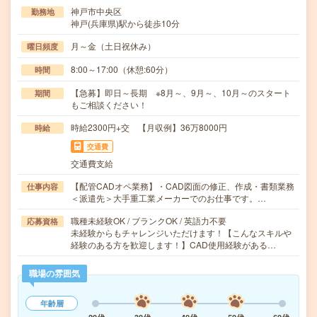
神戸市中央区
勤務地
神戸(兵庫県)駅から徒歩10分
月～金（土日祝休み）
曜日頻度
8:00～17:00（休憩:60分）
時間
【急募】即日～長期 ※8月～、9月～、10月～のスタート
期間
もご相談ください！
時給2300円+交 【月収例】36万8000円
時給
交通費
交通費支給
【配管CADオペ業務】・CAD図面の修正、作成・書類業務
仕事内容
＜派遣先＞大手重工業メーカーでのお仕事です。…
職種未経験OK / ブランクOK / 英語力不要
応募資格
未経験からもチャレンジいただけます！【こんなスキルや
経験のある方を歓迎します！】CAD使用経験がある…
職場の雰囲気
年齢層