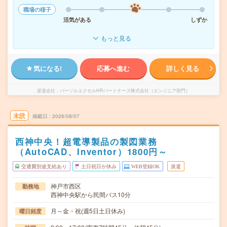
職場の様子
活気がある
しずか
もっと見る
気になる!
応募へ進む
詳しく見る
派遣会社
パーソルエクセルHRパートナーズ株式会社（エンジニア部門）
未読
掲載日
2026/08/07
西神中央！超電導製品の製図業務
（AutoCAD、Inventor）1800円～
交通費別途支給あり
土日祝日が休み
WEB登録OK
派遣
神戸市西区
勤務地
西神中央駅から民間バス10分
月～金・祝(週5日土日休み)
曜日頻度