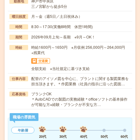
神戸市中央区
勤務地
三ノ宮駅から徒歩5分
月～金（週5日／土日祝休み）
曜日頻度
8:30～17:30(実働8時間 休憩1時間)
時間
2026年09月上旬～長期 ※9月～OK！
期間
時給1600円～1650円 ※月収例 256,000円～264,000円
時給
+残業代
交通費
全額支給 ※当社規定に基づき支給
配管のアイソメ図を中心に、プラントに関する製図業務を
仕事内容
担当頂きます。＊作図業務（社員の指示に沿った図面…
ブランクOK
応募資格
＊AutoCADでの製図の実務経験＊officeソフトの基本操作
が可能な方※経験・ブランクが不安な方…
職場の雰囲気
年齢層
20代
30代
40代
50代
60代