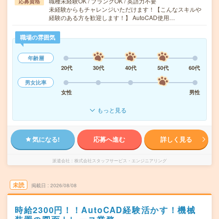
職種未経験OK / ブランクOK / 英語力不要
応募資格
未経験からもチャレンジいただけます！【こんなスキルや
経験のある方を歓迎します！】 AutoCAD使用…
職場の雰囲気
年齢層
20代
30代
40代
50代
60代
男女比率
女性
男性
もっと見る
気になる!
応募へ進む
詳しく見る
派遣会社
株式会社スタッフサービス・エンジニアリング
未読
掲載日
2026/08/08
時給2300円！！AutoCAD経験活かす！機械