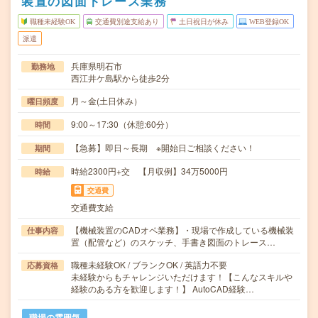
装置の図面トレース業務
職種未経験OK
交通費別途支給あり
土日祝日が休み
WEB登録OK
派遣
兵庫県明石市
勤務地
西江井ケ島駅から徒歩2分
月～金(土日休み）
曜日頻度
9:00～17:30（休憩:60分）
時間
【急募】即日～長期 ※開始日ご相談ください！
期間
時給2300円+交 【月収例】34万5000円
時給
交通費
交通費支給
【機械装置のCADオペ業務】・現場で作成している機械装
仕事内容
置（配管など）のスケッチ、手書き図面のトレース…
職種未経験OK / ブランクOK / 英語力不要
応募資格
未経験からもチャレンジいただけます！【こんなスキルや
経験のある方を歓迎します！】 AutoCAD経験…
職場の雰囲気