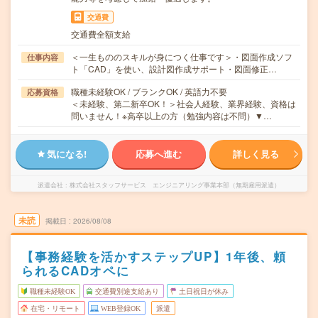
交通費
交通費全額支給
＜一生もののスキルが身につく仕事です＞・図面作成ソフ
仕事内容
ト「CAD」を使い、設計図作成サポート・図面修正…
職種未経験OK / ブランクOK / 英語力不要
応募資格
＜未経験、第二新卒OK！＞社会人経験、業界経験、資格は
問いません！※高卒以上の方（勉強内容は不問）▼…
気になる!
応募へ進む
詳しく見る
派遣会社
株式会社スタッフサービス エンジニアリング事業本部（無期雇用派遣）
未読
掲載日
2026/08/08
【事務経験を活かすステップUP】1年後、頼
られるCADオペに
職種未経験OK
交通費別途支給あり
土日祝日が休み
在宅・リモート
WEB登録OK
派遣