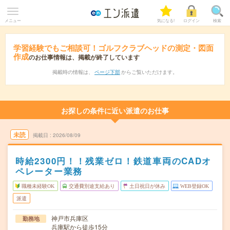
メニュー
気になる!
ログイン
検索
学習経験でもご相談可！ゴルフクラブヘッドの測定・図面
作成
のお仕事情報は、掲載が終了しています
掲載時の情報は、
ページ下部
からご覧いただけます。
お探しの条件に近い派遣のお仕事
未読
掲載日
2026/08/09
時給2300円！！残業ゼロ！鉄道車両のCADオ
ペレーター業務
職種未経験OK
交通費別途支給あり
土日祝日が休み
WEB登録OK
派遣
神戸市兵庫区
勤務地
兵庫駅から徒歩15分