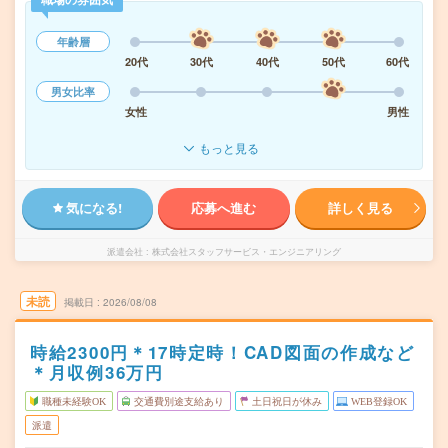
年齢層
20代
30代
40代
50代
60代
男女比率
女性
男性
もっと見る
気になる!
応募へ進む
詳しく見る
派遣会社
株式会社スタッフサービス・エンジニアリング
未読
掲載日
2026/08/08
時給2300円＊17時定時！CAD図面の作成など
＊月収例36万円
職種未経験OK
交通費別途支給あり
土日祝日が休み
WEB登録OK
派遣