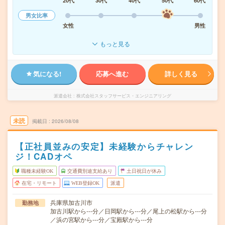
20代
30代
40代
50代
60代
男女比率
女性
男性
もっと見る
気になる!
応募へ進む
詳しく見る
派遣会社
株式会社スタッフサービス・エンジニアリング
未読
掲載日
2026/08/08
【正社員並みの安定】未経験からチャレン
ジ！CADオペ
職種未経験OK
交通費別途支給あり
土日祝日が休み
在宅・リモート
WEB登録OK
派遣
兵庫県加古川市
勤務地
加古川駅から---分／日岡駅から---分／尾上の松駅から---分
／浜の宮駅から---分／宝殿駅から---分