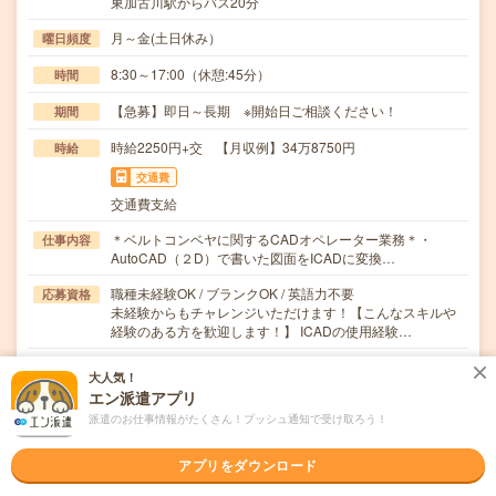
東加古川駅からバス20分
月～金(土日休み）
曜日頻度
8:30～17:00（休憩:45分）
時間
【急募】即日～長期 ※開始日ご相談ください！
期間
時給2250円+交 【月収例】34万8750円
時給
交通費
交通費支給
＊ベルトコンベヤに関するCADオペレーター業務＊・
仕事内容
AutoCAD（２D）で書いた図面をICADに変換…
職種未経験OK / ブランクOK / 英語力不要
応募資格
未経験からもチャレンジいただけます！【こんなスキルや
経験のある方を歓迎します！】 ICADの使用経験…
職場の雰囲気
大人気！
エン派遣アプリ
派遣のお仕事情報がたくさん！プッシュ通知で受け取ろう！
年齢層
20代
30代
40代
50代
60代
アプリをダウンロード
男女比率