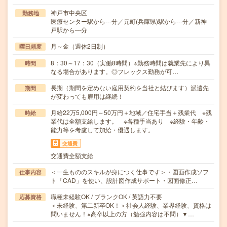
神戸市中央区
勤務地
医療センター駅から---分／元町(兵庫県)駅から---分／新神
戸駅から---分
月～金（週休2日制）
曜日頻度
8：30～17：30（実働8時間）※勤務時間は就業先により異
時間
なる場合があります。◎フレックス勤務が可…
長期（期間を定めない雇用契約を当社と結びます）派遣先
期間
が変わっても雇用は継続！
月給22万5,000円～50万円＋地域／住宅手当＋残業代 ※残
時給
業代は全額支給します。 ※各種手当あり ※経験・年齢・
能力等を考慮して加給・優遇します。
交通費
交通費全額支給
＜一生もののスキルが身につく仕事です＞・図面作成ソフ
仕事内容
ト「CAD」を使い、設計図作成サポート・図面修正…
職種未経験OK / ブランクOK / 英語力不要
応募資格
＜未経験、第二新卒OK！＞社会人経験、業界経験、資格は
問いません！※高卒以上の方（勉強内容は不問）▼…