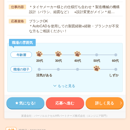
＊タイヤメーカー様との仕様打ち合わせ＊製造機械の機構
仕事内容
設計（バラシ、組図など） ※設計変更がメイン＊組…
ブランクOK
応募資格
＊AutoCADを使用しての製図経験※経験・ブランクが不安
な方もご相談ください！
職場の雰囲気
年齢層
20代
30代
40代
50代
60代
職場の様子
活気がある
しずか
もっと見る
気になる!
応募へ進む
詳しく見る
派遣会社
パーソルエクセルHRパートナーズ株式会社（エンジニア部門）