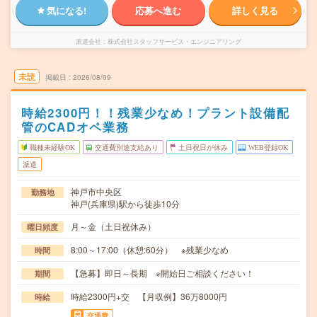
気になる!
応募へ進む
詳しく見る
派遣会社
株式会社スタッフサービス・エンジニアリング
未読
掲載日
2026/08/09
時給2300円！！残業少なめ！プラント設備配
管のCADオペ業務
職種未経験OK
交通費別途支給あり
土日祝日が休み
WEB登録OK
派遣
神戸市中央区
勤務地
神戸(兵庫県)駅から徒歩10分
月～金（土日祝休み）
曜日頻度
8:00～17:00（休憩:60分） ※残業少なめ
時間
【急募】即日～長期 ※開始日ご相談ください！
期間
時給2300円+交 【月収例】36万8000円
時給
交通費