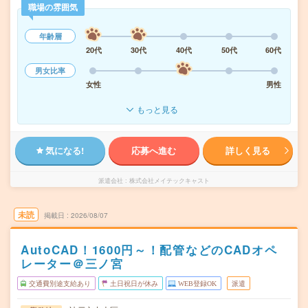
職場の雰囲気
年齢層
20代
30代
40代
50代
60代
男女比率
女性
男性
もっと見る
気になる!
応募へ進む
詳しく見る
派遣会社
株式会社メイテックキャスト
未読
掲載日
2026/08/07
AutoCAD！1600円～！配管などのCADオペ
レーター＠三ノ宮
交通費別途支給あり
土日祝日が休み
WEB登録OK
派遣