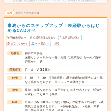
派遣会社
株式会社スタッフサービス エンジニアリング事業本部（無期雇用派遣）
未読
掲載日
2026/08/08
事務からのステップアップ！未経験からはじ
めるCADオペ
職種未経験OK
交通費別途支給あり
土日祝日が休み
在宅・リモート
WEB登録OK
派遣
神戸市中央区
勤務地
医療センター駅から---分／元町(兵庫県)駅から---分／新神
戸駅から---分
月～金（週休2日制）
曜日頻度
8：30～17：30（実働8時間）※勤務時間は就業先により異
時間
なる場合があります。◎フレックス勤務が可…
長期（期間を定めない雇用契約を当社と結びます）派遣先
期間
が変わっても雇用は継続！
月給22万5,000円～50万円＋地域／住宅手当＋残業代 ※残
時給
業代は全額支給します。 ※各種手当あり ※経験・年齢・
能力等を考慮して加給・優遇します。