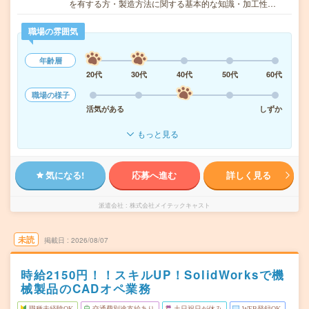
を有する方・製造方法に関する基本的な知識・加工性…
職場の雰囲気
年齢層
20代
30代
40代
50代
60代
職場の様子
活気がある
しずか
もっと見る
気になる!
応募へ進む
詳しく見る
派遣会社
株式会社メイテックキャスト
未読
掲載日
2026/08/07
時給2150円！！スキルUP！SolidWorksで機
械製品のCADオペ業務
職種未経験OK
交通費別途支給あり
土日祝日が休み
WEB登録OK