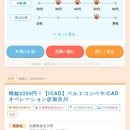
年齢層
20代
30代
40代
50代
60代
男女比率
女性
男性
もっと見る
気になる!
応募へ進む
詳しく見る
派遣会社
株式会社スタッフサービス・エンジニアリング
未読
掲載日
2026/08/07
時給2250円！【ICAD】ベルトコンベヤ/CAD
オペレーション@加古川
職種未経験OK
交通費別途支給あり
土日祝日が休み
WEB登録OK
派遣
兵庫県加古川市
勤務地