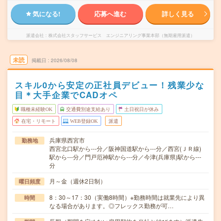
気になる!
応募へ進む
詳しく見る
派遣会社
株式会社スタッフサービス エンジニアリング事業本部（無期雇用派遣）
未読
掲載日
2026/08/08
スキル0から安定の正社員デビュー！残業少な
目＊大手企業でCADオペ
職種未経験OK
交通費別途支給あり
土日祝日が休み
在宅・リモート
WEB登録OK
派遣
兵庫県西宮市
勤務地
西宮北口駅から---分／阪神国道駅から---分／西宮(ＪＲ線)
駅から---分／門戸厄神駅から---分／今津(兵庫県)駅から---
分
月～金（週休2日制）
曜日頻度
8：30～17：30（実働8時間）※勤務時間は就業先により異
時間
なる場合があります。◎フレックス勤務が可…