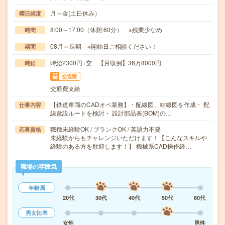
月～金(土日休み）
曜日頻度
8:00～17:00（休憩:60分） ※残業少なめ
時間
08月～長期 ※開始日ご相談ください！
期間
時給2300円+交 【月収例】36万8000円
時給
交通費
交通費支給
【鉄道車両のCADオペ業務】・配線図、結線図を作成・ 配
仕事内容
線敷設ルートを検討・ 設計部品表(BOM)の…
職種未経験OK / ブランクOK / 英語力不要
応募資格
未経験からもチャレンジいただけます！【こんなスキルや
経験のある方を歓迎します！】 機械系CAD操作経…
職場の雰囲気
年齢層
20代
30代
40代
50代
60代
男女比率
女性
男性