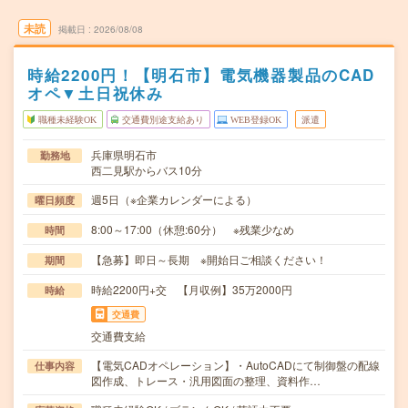
未読
掲載日
2026/08/08
時給2200円！【明石市】電気機器製品のCAD
オペ▼土日祝休み
職種未経験OK
交通費別途支給あり
WEB登録OK
派遣
兵庫県明石市
勤務地
西二見駅からバス10分
週5日（※企業カレンダーによる）
曜日頻度
8:00～17:00（休憩:60分） ※残業少なめ
時間
【急募】即日～長期 ※開始日ご相談ください！
期間
時給2200円+交 【月収例】35万2000円
時給
交通費
交通費支給
【電気CADオペレーション】・AutoCADにて制御盤の配線
仕事内容
図作成、トレース・汎用図面の整理、資料作…