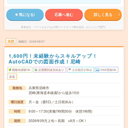
気になる!
応募へ進む
詳しく見る
派遣会社
パーソルエクセルHRパートナーズ株式会社（エンジニア部門）
未読
掲載日
2026/08/07
1,600円！未経験からスキルアップ！
AutoCADでの図面作成！尼崎
職種未経験OK
交通費別途支給あり
土日祝日が休み
WEB登録OK
派遣
兵庫県尼崎市
勤務地
尼崎(東海道本線)駅から徒歩10分
月～金（週5日／土日祝休み）
曜日頻度
9:00～17:30(実働7時間30分 休憩1時間)
時間
2026年09月上旬～長期 ※9月～OK！
期間