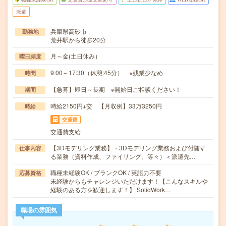
派遣
兵庫県高砂市
勤務地
荒井駅から徒歩20分
月～金(土日休み）
曜日頻度
9:00～17:30（休憩:45分） ※残業少なめ
時間
【急募】即日～長期 ※開始日ご相談ください！
期間
時給2150円+交 【月収例】33万3250円
時給
交通費
交通費支給
【3Dモデリング業務】・3Dモデリング業務および付随す
仕事内容
る業務（資料作成、ファイリング、等々）＜派遣先…
職種未経験OK / ブランクOK / 英語力不要
応募資格
未経験からもチャレンジいただけます！【こんなスキルや
経験のある方を歓迎します！】 SolidWork…
職場の雰囲気