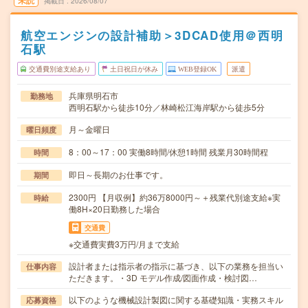
未読
掲載日
2026/08/07
航空エンジンの設計補助＞3DCAD使用＠西明
石駅
交通費別途支給あり
土日祝日が休み
WEB登録OK
派遣
兵庫県明石市
勤務地
西明石駅から徒歩10分／林崎松江海岸駅から徒歩5分
月～金曜日
曜日頻度
8：00～17：00 実働8時間/休憩1時間 残業月30時間程
時間
即日～長期のお仕事です。
期間
2300円 【月収例】約36万8000円～＋残業代別途支給※実
時給
働8H×20日勤務した場合
交通費
※交通費実費3万円/月まで支給
設計者または指示者の指示に基づき、以下の業務を担当い
仕事内容
ただきます。・3D モデル作成/図面作成・検討図…
以下のような機械設計製図に関する基礎知識・実務スキル
応募資格