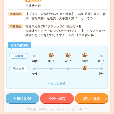
交通費支給
【プラント設備配管CADオペ業務】・CAD図面の修正、作
仕事内容
成・書類業務＜派遣先＞大手重工業メーカーでの…
職種未経験OK / ブランクOK / 英語力不要
応募資格
未経験からもチャレンジいただけます！【こんなスキルや
経験のある方を歓迎します！】 CAD使用経験があ…
職場の雰囲気
年齢層
20代
30代
40代
50代
60代
男女比率
女性
男性
もっと見る
気になる!
応募へ進む
詳しく見る
派遣会社
株式会社スタッフサービス・エンジニアリング