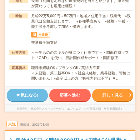
長期（期間を定めない雇用契約を当社と結びます）派遣先
期間
が変わっても雇用は継続！
月給22万5,000円～50万円＋地域／住宅手当＋残業代 ※残
時給
業代は全額支給します。 ※各種手当あり ※経験・年齢・
能力等を考慮して加給・優遇します。
交通費
交通費全額支給
＜一生もののスキルが身につく仕事です＞・図面作成ソフ
仕事内容
ト「CAD」を使い、設計図作成サポート・図面修正…
職種未経験OK / ブランクOK / 英語力不要
応募資格
＜未経験、第二新卒OK！＞社会人経験、業界経験、資格は
問いません！※高卒以上の方（勉強内容は不問）▼…
気になる!
応募へ進む
詳しく見る
派遣会社
株式会社スタッフサービス エンジニアリング事業本部（無期雇用派遣）
未読
掲載日
2026/08/08