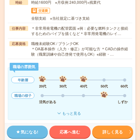
時給1600円 ※月収例 240,000円+残業代
時給
交通費
全額支給 ※当社規定に基づき支給
＊非常用発電機の配管図面 ※例：必要な燃料タンクと接続
仕事内容
するためのパイプを描くなど＊非常用発電機のレイ…
職種未経験OK / ブランクOK
応募資格
＊OA基本操作（入力・修正）が可能な方 ＊CADの操作経
験（職業訓練や自己啓発で使用もOK）※経験・…
職場の雰囲気
年齢層
20代
30代
40代
50代
60代
職場の様子
活気がある
しずか
もっと見る
気になる!
応募へ進む
詳しく見る