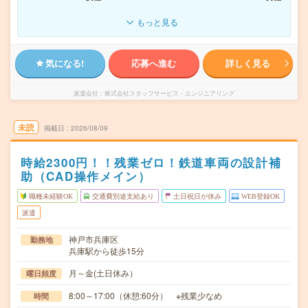
もっと見る
気になる!
応募へ進む
詳しく見る
派遣会社
株式会社スタッフサービス・エンジニアリング
未読
掲載日
2026/08/09
時給2300円！！残業ゼロ！鉄道車両の設計補
助（CAD操作メイン）
職種未経験OK
交通費別途支給あり
土日祝日が休み
WEB登録OK
派遣
神戸市兵庫区
勤務地
兵庫駅から徒歩15分
月～金(土日休み）
曜日頻度
8:00～17:00（休憩:60分） ※残業少なめ
時間