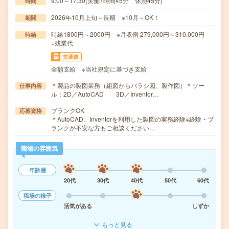
9:00～17:30(実働7時間45分 休憩45分)
時間
2026年10月上旬～長期 ※10月～OK！
期間
時給1800円～2000円 ※月収例 279,000円～310,000円
時給
+残業代
交通費
全額支給 ※当社規定に基づき支給
＊製品の製図業務（組図からバラシ図、製作図）＊ツー
仕事内容
ル：2D／AutoCAD 3D／Inventor…
ブランクOK
応募資格
＊AutoCAD、Inventorを利用した製図の実務経験※経験・ブ
ランクが不安な方もご相談ください…
職場の雰囲気
年齢層
20代
30代
40代
50代
60代
職場の様子
活気がある
しずか
もっと見る