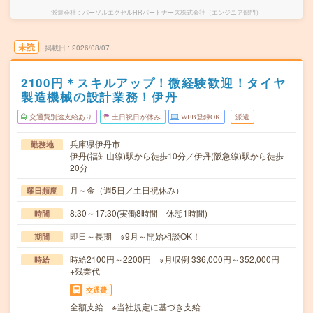
派遣会社
パーソルエクセルHRパートナーズ株式会社（エンジニア部門）
未読
掲載日
2026/08/07
2100円＊スキルアップ！微経験歓迎！タイヤ
製造機械の設計業務！伊丹
交通費別途支給あり
土日祝日が休み
WEB登録OK
派遣
兵庫県伊丹市
勤務地
伊丹(福知山線)駅から徒歩10分／伊丹(阪急線)駅から徒歩
20分
月～金（週5日／土日祝休み）
曜日頻度
8:30～17:30(実働8時間 休憩1時間)
時間
即日～長期 ※9月～開始相談OK！
期間
時給2100円～2200円 ※月収例 336,000円～352,000円
時給
+残業代
交通費
全額支給 ※当社規定に基づき支給