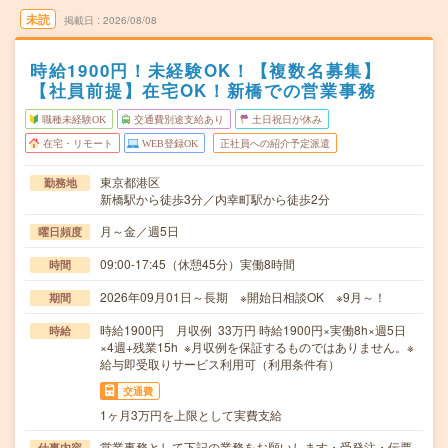
未読
掲載日
2026/08/08
時給1900円！未経験OK！【複数名募集】
【社員前提】在宅OK！新橋での営業事務
職種未経験OK
交通費別途支給あり
土日祝日が休み
在宅・リモート
WEB登録OK
正社員への紹介予定派遣
東京都港区
勤務地
新橋駅から徒歩3分／内幸町駅から徒歩2分
月～金／週5日
曜日頻度
09:00-17:45（休憩45分）実働8時間
時間
2026年09月01日～長期 ※開始日相談OK ※9月～！
期間
時給1900円 月収例 33万円 時給1900円×実働8h×週5日
時給
×4週+残業15h ※月収例を保証するものではありません。※
給与即受取りサービス利用可（利用条件有）
交通費
1ヶ月3万円を上限として実費支給
営業事務として下記の業務をお願いします・受発注・伝票
仕事内容