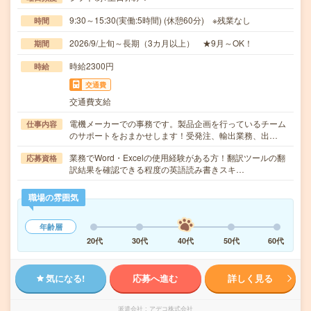
9:30～15:30(実働:5時間) (休憩60分) ※残業なし
時間
2026/9/上旬～長期（3カ月以上） ★9月～OK！
期間
時給2300円
時給
交通費
交通費支給
電機メーカーでの事務です。製品企画を行っているチーム
仕事内容
のサポートをおまかせします！受発注、輸出業務、出…
業務でWord・Excelの使用経験がある方！翻訳ツールの翻
応募資格
訳結果を確認できる程度の英語読み書きスキ…
職場の雰囲気
年齢層
20代
30代
40代
50代
60代
気になる!
応募へ進む
詳しく見る
派遣会社
アデコ株式会社