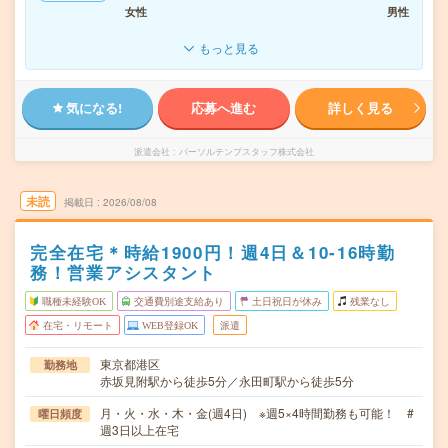
女性
男性
もっと見る
気になる!
応募へ進む
詳しく見る
派遣会社
パーソルテンプスタッフ株式会社
未読
掲載日
2026/08/08
完全在宅＊時給1900円！週4日＆10-16時勤
務！営業アシスタント
職種未経験OK
交通費別途支給あり
土日祝日が休み
残業なし
在宅・リモート
WEB登録OK
派遣
東京都港区
勤務地
赤坂見附駅から徒歩5分／永田町駅から徒歩5分
月・火・水・木・金(週4日) ※週5×4時間勤務も可能！ #
曜日頻度
週3日以上在宅