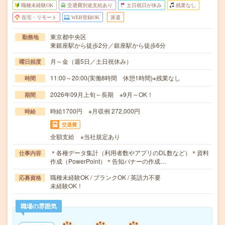
職種未経験OK
交通費別途支給あり
土日祝日が休み
残業なし
在宅・リモート
WEB登録OK
派遣
東京都中央区
勤務地
東銀座駅から徒歩2分／銀座駅から徒歩6分
月～金（週5日／土日祝休み）
曜日頻度
11:00～20:00(実働8時間 休憩1時間)※残業なし
時間
2026年09月上旬～長期 ※9月～OK！
期間
時給1700円 ※月収例 272,000円
時給
交通費
全額支給 ※当社規定あり
＊各種データ集計（利用者数やアプリのDL数など）＊資料
仕事内容
作成（PowerPoint）＊告知バナーの作成…
職種未経験OK / ブランクOK / 英語力不要
応募資格
未経験OK！
職場の雰囲気