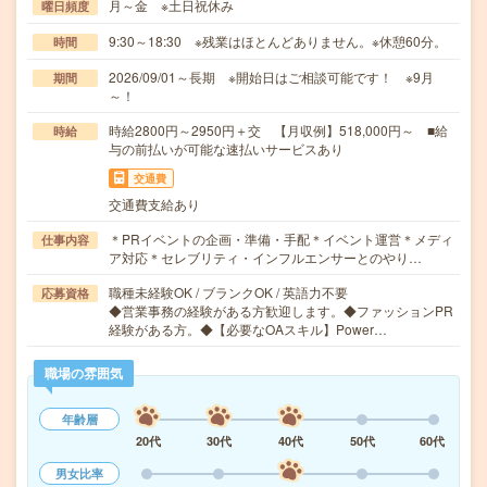
月～金 ※土日祝休み
曜日頻度
9:30～18:30 ※残業はほとんどありません。※休憩60分。
時間
2026/09/01～長期 ※開始日はご相談可能です！ ※9月
期間
～！
時給2800円～2950円＋交 【月収例】518,000円～ ■給
時給
与の前払いが可能な速払いサービスあり
交通費
交通費支給あり
＊PRイベントの企画・準備・手配＊イベント運営＊メディ
仕事内容
ア対応＊セレブリティ・インフルエンサーとのやり…
職種未経験OK / ブランクOK / 英語力不要
応募資格
◆営業事務の経験がある方歓迎します。◆ファッションPR
経験がある方。◆【必要なOAスキル】Power…
職場の雰囲気
年齢層
20代
30代
40代
50代
60代
男女比率