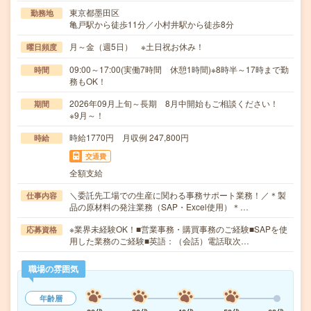
東京都墨田区
勤務地
亀戸駅から徒歩11分／小村井駅から徒歩8分
月～金（週5日） ※土日祝お休み！
曜日頻度
09:00～17:00(実働7時間 休憩1時間)※8時半～17時まで勤
時間
務もOK！
2026年09月上旬～長期 8月中開始もご相談ください！
期間
※9月～！
時給1770円 月収例 247,800円
時給
交通費
全額支給
＼委託先工場での生産に関わる事務サポート業務！／＊製
仕事内容
品の原材料の発注業務（SAP・Excel使用）＊…
※業界未経験OK！■営業事務・購買事務のご経験■SAPを使
応募資格
用した業務のご経験■英語：（会話）電話取次…
職場の雰囲気
年齢層