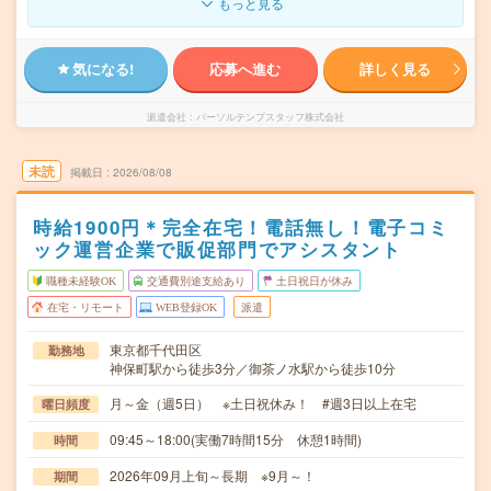
もっと見る
気になる!
応募へ進む
詳しく見る
派遣会社
パーソルテンプスタッフ株式会社
未読
掲載日
2026/08/08
時給1900円＊完全在宅！電話無し！電子コミ
ック運営企業で販促部門でアシスタント
職種未経験OK
交通費別途支給あり
土日祝日が休み
在宅・リモート
WEB登録OK
派遣
東京都千代田区
勤務地
神保町駅から徒歩3分／御茶ノ水駅から徒歩10分
月～金（週5日） ※土日祝休み！ #週3日以上在宅
曜日頻度
09:45～18:00(実働7時間15分 休憩1時間)
時間
2026年09月上旬～長期 ※9月～！
期間