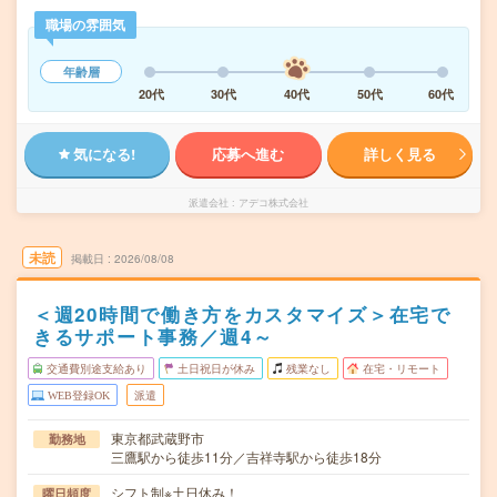
職場の雰囲気
年齢層
20代
30代
40代
50代
60代
気になる!
応募へ進む
詳しく見る
派遣会社
アデコ株式会社
未読
掲載日
2026/08/08
＜週20時間で働き方をカスタマイズ＞在宅で
きるサポート事務／週4～
交通費別途支給あり
土日祝日が休み
残業なし
在宅・リモート
WEB登録OK
派遣
東京都武蔵野市
勤務地
三鷹駅から徒歩11分／吉祥寺駅から徒歩18分
シフト制※土日休み！
曜日頻度