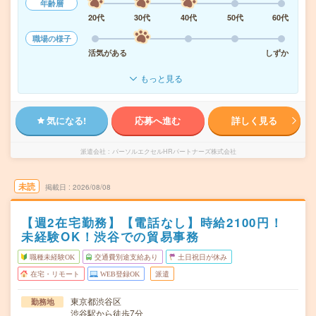
年齢層
20代
30代
40代
50代
60代
職場の様子
活気がある
しずか
もっと見る
気になる!
応募へ進む
詳しく見る
派遣会社
パーソルエクセルHRパートナーズ株式会社
未読
掲載日
2026/08/08
【週2在宅勤務】【電話なし】時給2100円！
未経験OK！渋谷での貿易事務
職種未経験OK
交通費別途支給あり
土日祝日が休み
在宅・リモート
WEB登録OK
派遣
東京都渋谷区
勤務地
渋谷駅から徒歩7分