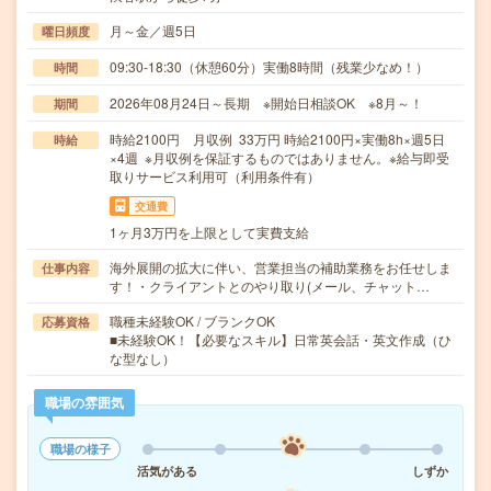
月～金／週5日
曜日頻度
09:30-18:30（休憩60分）実働8時間（残業少なめ！）
時間
2026年08月24日～長期 ※開始日相談OK ※8月～！
期間
時給2100円 月収例 33万円 時給2100円×実働8h×週5日
時給
×4週 ※月収例を保証するものではありません。※給与即受
取りサービス利用可（利用条件有）
交通費
1ヶ月3万円を上限として実費支給
海外展開の拡大に伴い、営業担当の補助業務をお任せしま
仕事内容
す！・クライアントとのやり取り(メール、チャット…
職種未経験OK / ブランクOK
応募資格
■未経験OK！【必要なスキル】日常英会話・英文作成（ひ
な型なし）
職場の雰囲気
職場の様子
活気がある
しずか