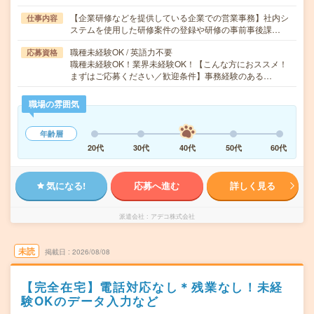
【企業研修などを提供している企業での営業事務】社内シ
仕事内容
ステムを使用した研修案件の登録や研修の事前事後課…
職種未経験OK / 英語力不要
応募資格
職種未経験OK！業界未経験OK！【こんな方におススメ！
まずはご応募ください／歓迎条件】事務経験のある…
職場の雰囲気
年齢層
20代
30代
40代
50代
60代
気になる!
応募へ進む
詳しく見る
派遣会社
アデコ株式会社
未読
掲載日
2026/08/08
【完全在宅】電話対応なし＊残業なし！未経
験OKのデータ入力など