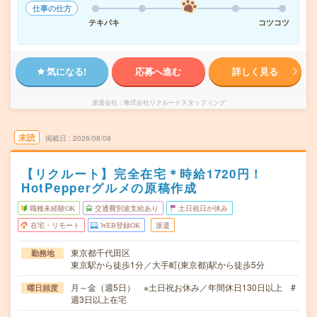
仕事の仕方
テキパキ
コツコツ
気になる!
応募へ進む
詳しく見る
派遣会社
株式会社リクルートスタッフィング
未読
掲載日
2026/08/08
【リクルート】完全在宅＊時給1720円！
HotPepperグルメの原稿作成
職種未経験OK
交通費別途支給あり
土日祝日が休み
在宅・リモート
WEB登録OK
派遣
東京都千代田区
勤務地
東京駅から徒歩1分／大手町(東京都)駅から徒歩5分
月～金（週5日） ※土日祝お休み／年間休日130日以上 #
曜日頻度
週3日以上在宅