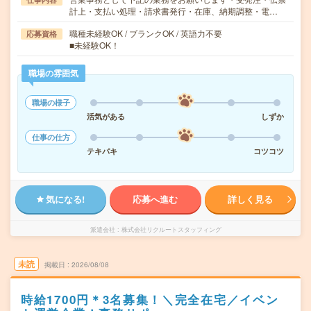
計上・支払い処理・請求書発行・在庫、納期調整・電…
職種未経験OK / ブランクOK / 英語力不要
応募資格
■未経験OK！
職場の雰囲気
職場の様子
活気がある
しずか
仕事の仕方
テキパキ
コツコツ
気になる!
応募へ進む
詳しく見る
派遣会社
株式会社リクルートスタッフィング
未読
掲載日
2026/08/08
時給1700円＊3名募集！＼完全在宅／イベン