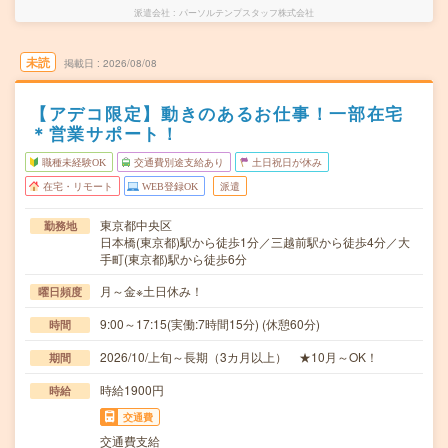
派遣会社
パーソルテンプスタッフ株式会社
未読
掲載日
2026/08/08
【アデコ限定】動きのあるお仕事！一部在宅
＊営業サポート！
職種未経験OK
交通費別途支給あり
土日祝日が休み
在宅・リモート
WEB登録OK
派遣
東京都中央区
勤務地
日本橋(東京都)駅から徒歩1分／三越前駅から徒歩4分／大
手町(東京都)駅から徒歩6分
月～金※土日休み！
曜日頻度
9:00～17:15(実働:7時間15分) (休憩60分)
時間
2026/10/上旬～長期（3カ月以上） ★10月～OK！
期間
時給1900円
時給
交通費
交通費支給