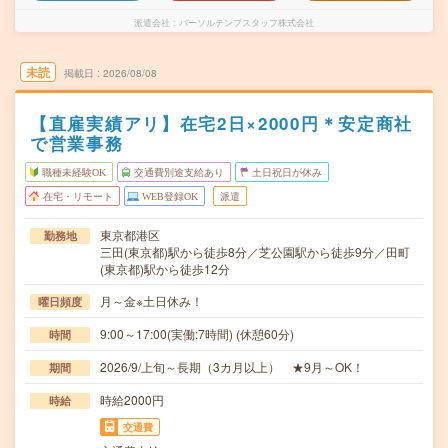
派遣会社
パーソルテンプスタッフ株式会社
未読
掲載日
2026/08/08
【直雇実績アリ】在宅2日×2000円＊安定商社
で営業事務
職種未経験OK
交通費別途支給あり
土日祝日が休み
在宅・リモート
WEB登録OK
派遣
東京都港区
勤務地
三田(東京都)駅から徒歩8分／芝公園駅から徒歩9分／田町
(東京都)駅から徒歩12分
月～金※土日休み！
曜日頻度
9:00～17:00(実働:7時間) (休憩60分)
時間
2026/9/上旬～長期（3カ月以上） ★9月～OK！
期間
時給2000円
時給
交通費