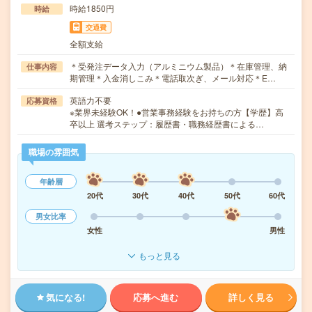
時給1850円
時給
交通費
全額支給
＊受発注データ入力（アルミニウム製品）＊在庫管理、納
仕事内容
期管理＊入金消しこみ＊電話取次ぎ、メール対応＊E…
英語力不要
応募資格
※業界未経験OK！●営業事務経験をお持ちの方【学歴】高
卒以上 選考ステップ：履歴書・職務経歴書による…
職場の雰囲気
年齢層
20代
30代
40代
50代
60代
男女比率
女性
男性
もっと見る
気になる!
応募へ進む
詳しく見る