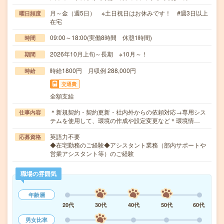
月～金（週5日） ※土日祝日はお休みです！ #週3日以上
曜日頻度
在宅
09:00～18:00(実働8時間 休憩1時間)
時間
2026年10月上旬～長期 ※10月～！
期間
時給1800円 月収例 288,000円
時給
交通費
全額支給
＊新規契約・契約更新・社内外からの依頼対応→専用シス
仕事内容
テムを使用して、環境の作成や設定変更など＊環境情…
英語力不要
応募資格
◆在宅勤務のご経験◆アシスタント業務（部内サポートや
営業アシスタント等）のご経験
職場の雰囲気
年齢層
20代
30代
40代
50代
60代
男女比率