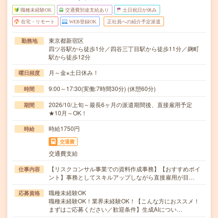
職種未経験OK
交通費別途支給あり
土日祝日が休み
在宅・リモート
WEB登録OK
正社員への紹介予定派遣
東京都新宿区
勤務地
四ツ谷駅から徒歩1分／四谷三丁目駅から徒歩11分／麹町
駅から徒歩12分
月～金※土日休み！
曜日頻度
9:00～17:30(実働:7時間30分) (休憩60分)
時間
2026/10/上旬～最長6ヶ月の派遣期間後、直接雇用予定
期間
★10月～OK！
時給1750円
時給
交通費
交通費支給
【リスクコンサル事業での資料作成事務】【おすすめポイ
仕事内容
ント】事務としてスキルアップしながら直接雇用が目…
職種未経験OK
応募資格
職種未経験OK！業界未経験OK！【こんな方におススメ！
まずはご応募ください／歓迎条件】生成AIについ…