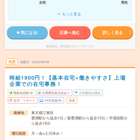
女性
男性
もっと見る
気になる!
応募へ進む
詳しく見る
派遣会社
株式会社スタッフサービス
未読
掲載日
2026/08/08
時給1900円！【基本在宅×働きやすさ】上場
企業での在宅事務！
職種未経験OK
交通費別途支給あり
土日祝日が休み
在宅・リモート
WEB登録OK
派遣
東京都江東区
勤務地
豊洲駅から徒歩1分／新豊洲駅から徒歩13分／市場前駅か
ら徒歩19分
月～金※土日休み！
曜日頻度