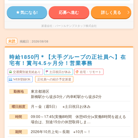
気になる!
応募へ進む
詳しく見る
派遣会社
パーソルテンプスタッフ株式会社
未読
掲載日
2026/08/08
時給1850円＊【大手グループの正社員へ】在
宅有！賞与4.5ヶ月分！営業事務
交通費別途支給あり
土日祝日が休み
在宅・リモート
WEB登録OK
正社員への紹介予定派遣
東京都港区
勤務地
新橋駅から徒歩3分／内幸町駅から徒歩2分
月～金（週5日） ※土日祝日お休み
曜日頻度
09:00～17:45(実働8時間 休憩45分)※実働8時間を超える
時間
場合は、別途15分の休憩取得しま…
2026年10月上旬～長期 ※10月～！
期間