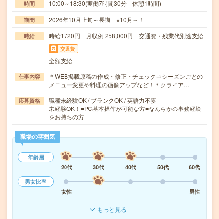
10:00～18:30(実働7時間30分 休憩1時間)
時間
2026年10月上旬～長期 ※10月～！
期間
時給1720円 月収例 258,000円 交通費・残業代別途支給
時給
交通費
全額支給
＊WEB掲載原稿の作成・修正・チェック⇒シーズンごとの
仕事内容
メニュー変更や料理の画像アップなど！＊クライア…
職種未経験OK / ブランクOK / 英語力不要
応募資格
未経験OK！■PC基本操作が可能な方■なんらかの事務経験
をお持ちの方
職場の雰囲気
年齢層
20代
30代
40代
50代
60代
男女比率
女性
男性
もっと見る