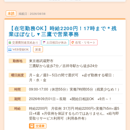
未読
掲載日
2026/08/08
【在宅勤務OK】時給2200円！17時まで＊残
業ほぼなし▼三鷹で営業事務
交通費別途支給あり
土日祝日が休み
在宅・リモート
WEB登録OK
派遣
東京都武蔵野市
勤務地
三鷹駅から徒歩7分／吉祥寺駅から徒歩24分
月～金／週3～5日の間で選択可 ※必ず勤務する曜日：
曜日頻度
月・水・金
09:00-17:00（休憩55分）実働7時間05分（残業少なめ！）
時間
2026年09月01日～長期 ※開始日相談OK ※9月～！
期間
時給2200円 月収例 31万円 時給2200円×実働7h5m×週5
時給
日×4週 ※月収例を保証するものではありません。※給与即
受取りサービス利用可（利用条件有）
交通費