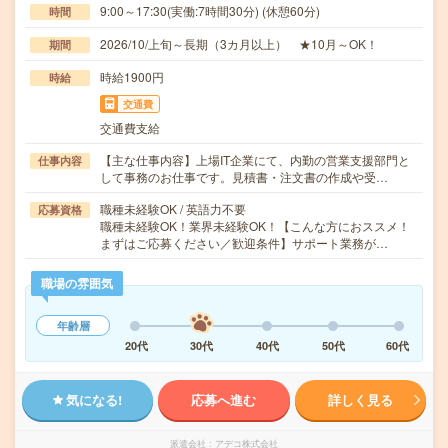
9:00～17:30(実働:7時間30分) (休憩60分)
時間
2026/10/上旬～長期（3カ月以上） ★10月～OK！
期間
時給1900円
時給
交通費
交通費支給
【主な仕事内容】上場IT企業にて、内勤の営業支援部門と
仕事内容
して事務のお仕事です。見積書・注文書の作成や受…
職種未経験OK / 英語力不要
応募資格
職種未経験OK！業界未経験OK！【こんな方におススメ！
まずはご応募ください／歓迎条件】サポート業務が…
職場の雰囲気
年齢層
20代
30代
40代
50代
60代
気になる!
応募へ進む
詳しく見る
派遣会社
アデコ株式会社