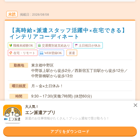
未読
掲載日
2026/08/08
【高時給×派遣スタッフ活躍中×在宅できる】
インテリアコーディネート
職種未経験OK
交通費別途支給あり
土日祝日が休み
在宅・リモート
WEB登録OK
派遣
東京都中野区
勤務地
中野坂上駅から徒歩2分／西新宿五丁目駅から徒歩12分／
中野新橋駅から徒歩13分
月～金※土日休み！
曜日頻度
9:30～17:30(実働:7時間) (休憩60分)
時間
2026/9/上旬～長期（3カ月以上） ★9月～OK！
期間
大人気！
エン派遣アプリ
時給2000円
時給
派遣のお仕事情報がたくさん！プッシュ通知で受け取ろう！
交通費
アプリをダウンロード
交通費支給