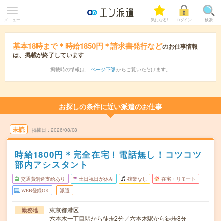
メニュー
気になる!
ログイン
検索
基本18時まで＊時給1850円＊請求書発行など
のお仕事情報
は、掲載が終了しています
掲載時の情報は、
ページ下部
からご覧いただけます。
お探しの条件に近い派遣のお仕事
未読
掲載日
2026/08/08
時給1800円＊完全在宅！電話無し！コツコツ
部内アシスタント
交通費別途支給あり
土日祝日が休み
残業なし
在宅・リモート
WEB登録OK
派遣
東京都港区
勤務地
六本木一丁目駅から徒歩2分／六本木駅から徒歩8分