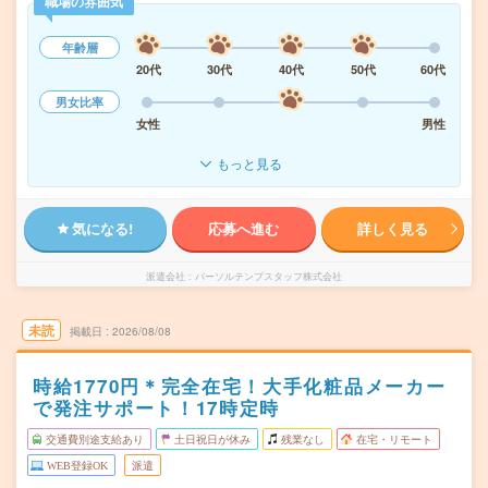
職場の雰囲気
年齢層
20代
30代
40代
50代
60代
男女比率
女性
男性
もっと見る
気になる!
応募へ進む
詳しく見る
派遣会社
パーソルテンプスタッフ株式会社
未読
掲載日
2026/08/08
時給1770円＊完全在宅！大手化粧品メーカー
で発注サポート！17時定時
交通費別途支給あり
土日祝日が休み
残業なし
在宅・リモート
WEB登録OK
派遣