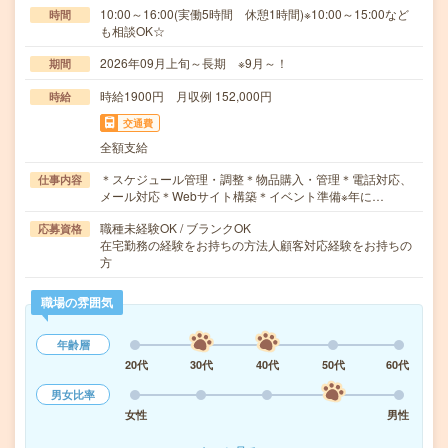
10:00～16:00(実働5時間 休憩1時間)※10:00～15:00など
時間
も相談OK☆
2026年09月上旬～長期 ※9月～！
期間
時給1900円 月収例 152,000円
時給
交通費
全額支給
＊スケジュール管理・調整＊物品購入・管理＊電話対応、
仕事内容
メール対応＊Webサイト構築＊イベント準備※年に…
職種未経験OK / ブランクOK
応募資格
在宅勤務の経験をお持ちの方法人顧客対応経験をお持ちの
方
職場の雰囲気
年齢層
20代
30代
40代
50代
60代
男女比率
女性
男性