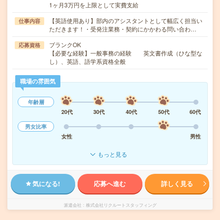
1ヶ月3万円を上限として実費支給
【英語使用あり】部内のアシスタントとして幅広く担当い
仕事内容
ただきます！・受発注業務・契約にかかわる問い合わ…
ブランクOK
応募資格
【必要な経験】一般事務の経験 英文書作成（ひな型な
し）、英語、語学系資格全般
職場の雰囲気
年齢層
20代
30代
40代
50代
60代
男女比率
女性
男性
もっと見る
気になる!
応募へ進む
詳しく見る
派遣会社
株式会社リクルートスタッフィング