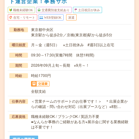
ト運営企業！事務サポ
職種未経験OK
交通費別途支給あり
土日祝日が休み
在宅・リモート
WEB登録OK
派遣
東京都中央区
勤務地
東京駅から徒歩2分／京橋(東京都)駅から徒歩5分
月～金（週5日） ※土日祝休み #週3日以上在宅
曜日頻度
09:30～17:30(実働7時間 休憩1時間)
時間
2026年09月上旬～長期 ※9月～！
期間
時給1700円
時給
交通費
全額支給
＜営業チームのサポートのお仕事です！＞ ＊出展企業か
仕事内容
らの確認・問い合わせ対応（出展ブースなど）※8割…
職種未経験OK / ブランクOK / 英語力不要
応募資格
●なんらか事務のご経験がある方※展示会に関する業務経験
は不要です！