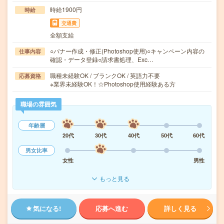
時給1900円
時給
交通費
全額支給
○バナー作成・修正(Photoshop使用)○キャンペーン内容の
仕事内容
確認・データ登録○請求書処理、Exc…
職種未経験OK / ブランクOK / 英語力不要
応募資格
※業界未経験OK！☆Photoshop使用経験ある方
職場の雰囲気
年齢層
20代
30代
40代
50代
60代
男女比率
女性
男性
もっと見る
気になる!
応募へ進む
詳しく見る