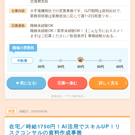
交通費支給
大手電機商社での営業事務です。OJT期間は原則出社で、
仕事内容
業務習得後は業務状況に応じて週1~2日程度リモ…
職種未経験OK
応募資格
職種未経験OK！業界未経験OK！【こんな方におススメ！
まずはご応募ください／歓迎条件】事務経験がある…
職場の雰囲気
年齢層
20代
30代
40代
50代
60代
気になる!
応募へ進む
詳しく見る
派遣会社
アデコ株式会社
未読
掲載日
2026/08/08
在宅／時給1750円！AI活用でスキルUP！リ
スクコンサルの資料作成事務