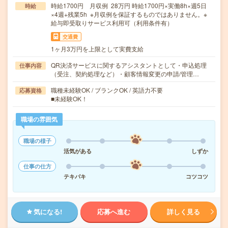
時給1700円 月収例 28万円 時給1700円×実働8h×週5日
時給
×4週+残業5h ※月収例を保証するものではありません。※
給与即受取りサービス利用可（利用条件有）
交通費
1ヶ月3万円を上限として実費支給
QR決済サービスに関するアシスタントとして・申込処理
仕事内容
（受注、契約処理など）・顧客情報変更の申請/管理…
職種未経験OK / ブランクOK / 英語力不要
応募資格
■未経験OK！
職場の雰囲気
職場の様子
活気がある
しずか
仕事の仕方
テキパキ
コツコツ
気になる!
応募へ進む
詳しく見る