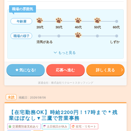
職場の雰囲気
年齢層
20代
30代
40代
50代
60代
職場の様子
活気がある
しずか
もっと見る
気になる!
応募へ進む
詳しく見る
派遣会社
株式会社リクルートスタッフィング
未読
掲載日
2026/08/06
【在宅勤務OK】時給2200円！17時まで＊残
業ほぼなし▼三鷹で営業事務
交通費別途支給あり
土日祝日が休み
在宅・リモート