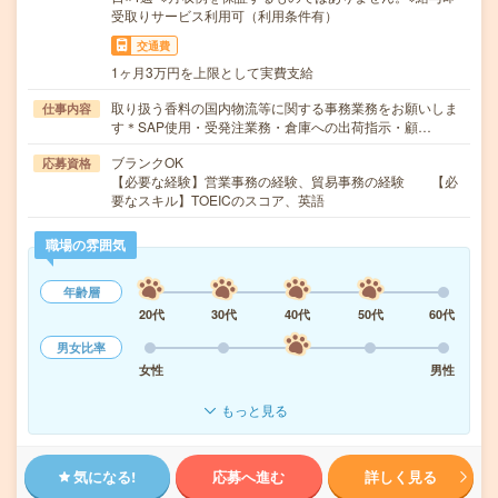
受取りサービス利用可（利用条件有）
交通費
1ヶ月3万円を上限として実費支給
取り扱う香料の国内物流等に関する事務業務をお願いしま
仕事内容
す＊SAP使用・受発注業務・倉庫への出荷指示・顧…
ブランクOK
応募資格
【必要な経験】営業事務の経験、貿易事務の経験 【必
要なスキル】TOEICのスコア、英語
職場の雰囲気
年齢層
20代
30代
40代
50代
60代
男女比率
女性
男性
もっと見る
気になる!
応募へ進む
詳しく見る