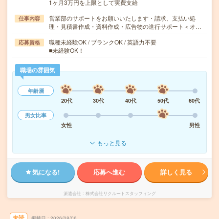
1ヶ月3万円を上限として実費支給
営業部のサポートをお願いいたします・請求、支払い処
仕事内容
理・見積書作成・資料作成・広告物の進行サポート＜オ…
職種未経験OK / ブランクOK / 英語力不要
応募資格
■未経験OK！
職場の雰囲気
年齢層
20代
30代
40代
50代
60代
男女比率
女性
男性
もっと見る
気になる!
応募へ進む
詳しく見る
派遣会社
株式会社リクルートスタッフィング
未読
掲載日
2026/08/06