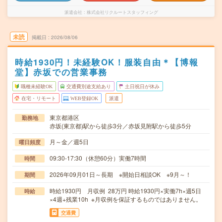
派遣会社
株式会社リクルートスタッフィング
未読
掲載日
2026/08/06
時給1930円！未経験OK！服装自由＊【博報
堂】赤坂での営業事務
職種未経験OK
交通費別途支給あり
土日祝日が休み
在宅・リモート
WEB登録OK
派遣
東京都港区
勤務地
赤坂(東京都)駅から徒歩3分／赤坂見附駅から徒歩5分
月～金／週5日
曜日頻度
09:30-17:30（休憩60分）実働7時間
時間
2026年09月01日～長期 ※開始日相談OK ※9月～！
期間
時給1930円 月収例 28万円 時給1930円×実働7h×週5日
時給
×4週+残業10h ※月収例を保証するものではありません。
交通費