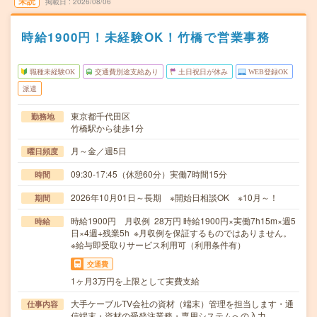
未読
掲載日
2026/08/06
時給1900円！未経験OK！竹橋で営業事務
職種未経験OK
交通費別途支給あり
土日祝日が休み
WEB登録OK
派遣
東京都千代田区
勤務地
竹橋駅から徒歩1分
月～金／週5日
曜日頻度
09:30-17:45（休憩60分）実働7時間15分
時間
2026年10月01日～長期 ※開始日相談OK ※10月～！
期間
時給1900円 月収例 28万円 時給1900円×実働7h15m×週5
時給
日×4週+残業5h ※月収例を保証するものではありません。
※給与即受取りサービス利用可（利用条件有）
交通費
1ヶ月3万円を上限として実費支給
大手ケーブルTV会社の資材（端末）管理を担当します・通
仕事内容
信端末・資材の受発注業務・専用システムへの入力…