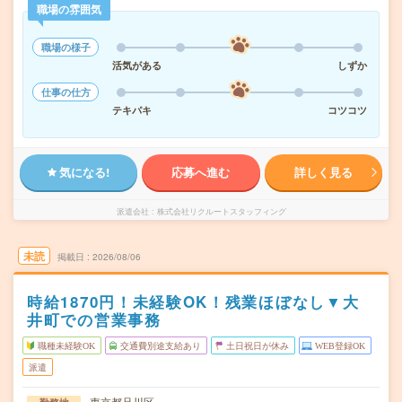
職場の雰囲気
職場の様子
活気がある
しずか
仕事の仕方
テキパキ
コツコツ
気になる!
応募へ進む
詳しく見る
派遣会社
株式会社リクルートスタッフィング
未読
掲載日
2026/08/06
時給1870円！未経験OK！残業ほぼなし▼大
井町での営業事務
職種未経験OK
交通費別途支給あり
土日祝日が休み
WEB登録OK
派遣
東京都品川区