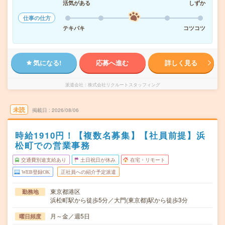
活気がある
しずか
仕事の仕方
テキパキ
コツコツ
気になる!
応募へ進む
詳しく見る
派遣会社
株式会社リクルートスタッフィング
未読
掲載日
2026/08/06
時給1910円！【複数名募集】【社員前提】浜
松町での営業事務
交通費別途支給あり
土日祝日が休み
在宅・リモート
WEB登録OK
正社員への紹介予定派遣
東京都港区
勤務地
浜松町駅から徒歩5分／大門(東京都)駅から徒歩3分
月～金／週5日
曜日頻度