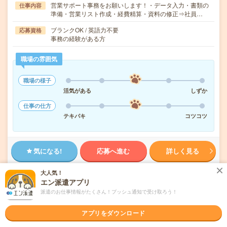
営業サポート事務をお願いします！・データ入力・書類の
仕事内容
準備・営業リスト作成・経費精算・資料の修正⇒社員…
ブランクOK / 英語力不要
応募資格
事務の経験がある方
職場の雰囲気
職場の様子
活気がある
しずか
仕事の仕方
テキパキ
コツコツ
気になる!
応募へ進む
詳しく見る
大人気！
派遣会社
株式会社リクルートスタッフィング
エン派遣アプリ
派遣のお仕事情報がたくさん！プッシュ通知で受け取ろう！
未読
掲載日
2026/08/06
アプリをダウンロード
【在宅勤務OK】時給1750円！未経験OK！新