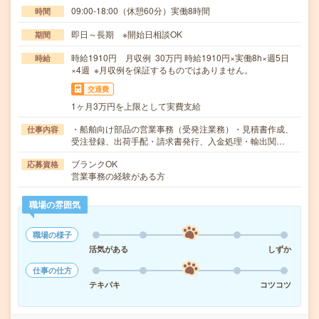
09:00-18:00（休憩60分）実働8時間
時間
即日～長期 ※開始日相談OK
期間
時給1910円 月収例 30万円 時給1910円×実働8h×週5日
時給
×4週 ※月収例を保証するものではありません。
交通費
1ヶ月3万円を上限として実費支給
・船舶向け部品の営業事務（受発注業務）・見積書作成、
仕事内容
受注登録、出荷手配・請求書発行、入金処理・輸出関…
ブランクOK
応募資格
営業事務の経験がある方
職場の雰囲気
職場の様子
活気がある
しずか
仕事の仕方
テキパキ
コツコツ