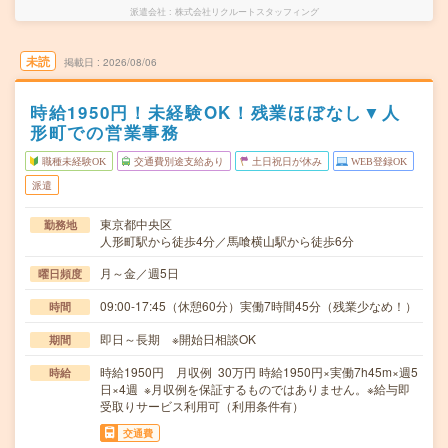
派遣会社
株式会社リクルートスタッフィング
未読
掲載日
2026/08/06
時給1950円！未経験OK！残業ほぼなし▼人
形町での営業事務
職種未経験OK
交通費別途支給あり
土日祝日が休み
WEB登録OK
派遣
東京都中央区
勤務地
人形町駅から徒歩4分／馬喰横山駅から徒歩6分
月～金／週5日
曜日頻度
09:00-17:45（休憩60分）実働7時間45分（残業少なめ！）
時間
即日～長期 ※開始日相談OK
期間
時給1950円 月収例 30万円 時給1950円×実働7h45m×週5
時給
日×4週 ※月収例を保証するものではありません。※給与即
受取りサービス利用可（利用条件有）
交通費