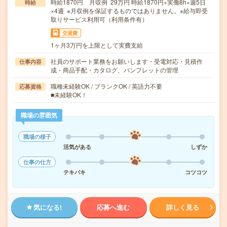
時給1870円 月収例 29万円 時給1870円×実働8h×週5日
時給
×4週 ※月収例を保証するものではありません。※給与即受
取りサービス利用可（利用条件有）
交通費
1ヶ月3万円を上限として実費支給
社員のサポート業務をお願いします・受電対応・見積作
仕事内容
成・商品手配・カタログ、パンフレットの管理
職種未経験OK / ブランクOK / 英語力不要
応募資格
■未経験OK！
職場の雰囲気
職場の様子
活気がある
しずか
仕事の仕方
テキパキ
コツコツ
気になる!
応募へ進む
詳しく見る