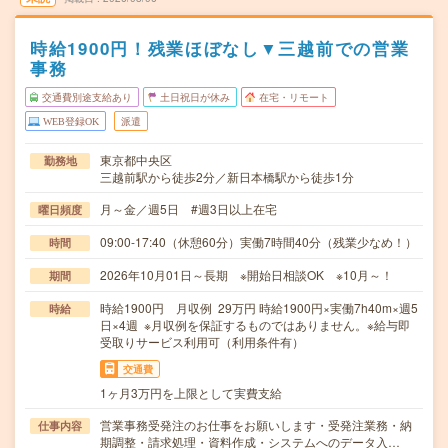
時給1900円！残業ほぼなし▼三越前での営業
事務
交通費別途支給あり
土日祝日が休み
在宅・リモート
WEB登録OK
派遣
東京都中央区
勤務地
三越前駅から徒歩2分／新日本橋駅から徒歩1分
月～金／週5日 #週3日以上在宅
曜日頻度
09:00-17:40（休憩60分）実働7時間40分（残業少なめ！）
時間
2026年10月01日～長期 ※開始日相談OK ※10月～！
期間
時給1900円 月収例 29万円 時給1900円×実働7h40m×週5
時給
日×4週 ※月収例を保証するものではありません。※給与即
受取りサービス利用可（利用条件有）
交通費
1ヶ月3万円を上限として実費支給
営業事務受発注のお仕事をお願いします・受発注業務・納
仕事内容
期調整・請求処理・資料作成・システムへのデータ入…