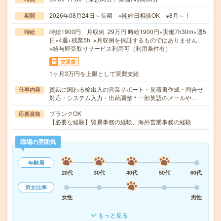
2026年08月24日～長期 ※開始日相談OK ※8月～！
期間
時給1900円 月収例 29万円 時給1900円×実働7h30m×週5
時給
日×4週+残業5h ※月収例を保証するものではありません。
※給与即受取りサービス利用可（利用条件有）
交通費
1ヶ月3万円を上限として実費支給
貿易に関わる輸出入の営業サポート・見積書作成・問合せ
仕事内容
対応・システム入力・出荷調整＊一部英語のメールや…
ブランクOK
応募資格
【必要な経験】貿易事務の経験、海外営業事務の経験
職場の雰囲気
年齢層
20代
30代
40代
50代
60代
男女比率
女性
男性
もっと見る