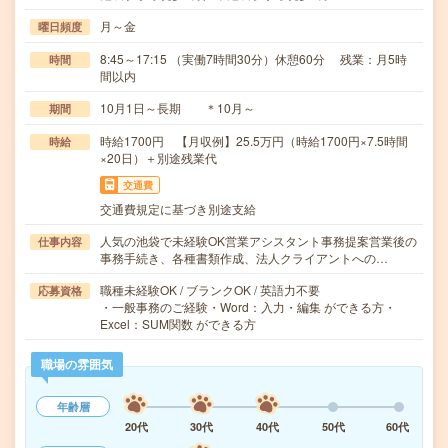
月～金
曜日頻度
8:45～17:15 （実働7時間30分）休憩60分 残業：月5時
時間
間以内
10月1日～長期 ＊10月～
期間
時給1700円 【月収例】25.5万円（時給1700円×7.5時間
時給
×20日）＋別途残業代
交通費
交通費規定に基づき別途支給
人気の池袋で未経験OK営業アシスタント事務提案営業後の
仕事内容
事務手続き、各種書類作成、法人クライアントへの…
職種未経験OK / ブランクOK / 英語力不要
応募資格
・一般事務のご経験・Word：入力・編集 ができる方・
Excel：SUM関数 ができる方
職場の雰囲気
年齢層
20代
30代
40代
50代
60代