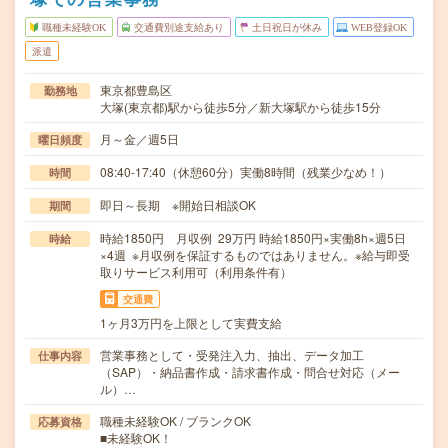
職種未経験OK
交通費別途支給あり
土日祝日が休み
WEB登録OK
派遣
東京都豊島区
勤務地
大塚(東京都)駅から徒歩5分／新大塚駅から徒歩15分
月～金／週5日
曜日頻度
08:40-17:40（休憩60分）実働8時間（残業少なめ！）
時間
即日～長期 ※開始日相談OK
期間
時給1850円 月収例 29万円 時給1850円×実働8h×週5日
時給
×4週 ※月収例を保証するものではありません。※給与即受
取りサービス利用可（利用条件有）
交通費
1ヶ月3万円を上限として実費支給
営業事務として・受発注入力、抽出、データ加工
仕事内容
（SAP）・納品書作成・請求書作成・問合せ対応（メー
ル）…
職種未経験OK / ブランクOK
応募資格
■未経験OK！