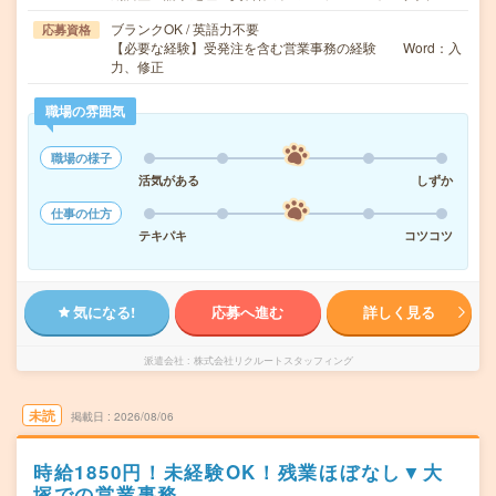
ブランクOK / 英語力不要
応募資格
【必要な経験】受発注を含む営業事務の経験 Word：入
力、修正
職場の雰囲気
職場の様子
活気がある
しずか
仕事の仕方
テキパキ
コツコツ
気になる!
応募へ進む
詳しく見る
派遣会社
株式会社リクルートスタッフィング
未読
掲載日
2026/08/06
時給1850円！未経験OK！残業ほぼなし▼大
塚での営業事務