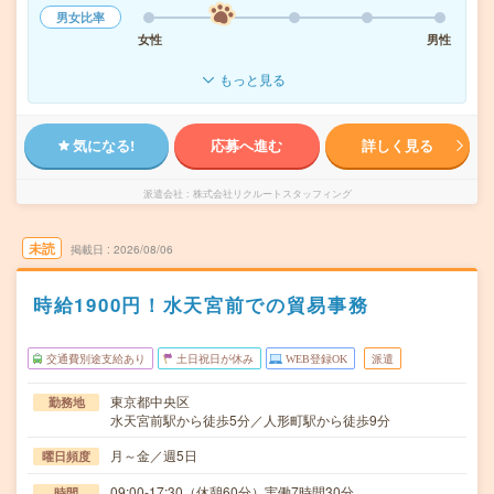
男女比率
女性
男性
もっと見る
気になる!
応募へ進む
詳しく見る
派遣会社
株式会社リクルートスタッフィング
未読
掲載日
2026/08/06
時給1900円！水天宮前での貿易事務
交通費別途支給あり
土日祝日が休み
WEB登録OK
派遣
東京都中央区
勤務地
水天宮前駅から徒歩5分／人形町駅から徒歩9分
月～金／週5日
曜日頻度
09:00-17:30（休憩60分）実働7時間30分
時間