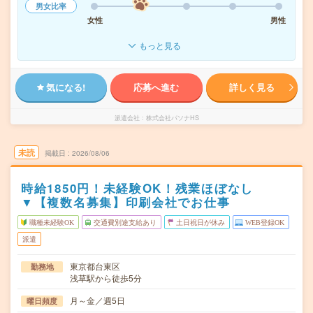
男女比率
女性
男性
もっと見る
気になる!
応募へ進む
詳しく見る
派遣会社
株式会社パソナHS
未読
掲載日
2026/08/06
時給1850円！未経験OK！残業ほぼなし
▼【複数名募集】印刷会社でお仕事
職種未経験OK
交通費別途支給あり
土日祝日が休み
WEB登録OK
派遣
東京都台東区
勤務地
浅草駅から徒歩5分
月～金／週5日
曜日頻度