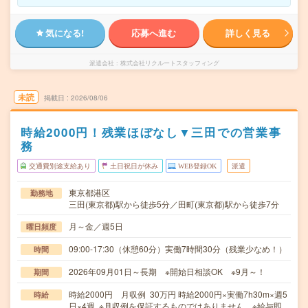
気になる!
応募へ進む
詳しく見る
派遣会社
株式会社リクルートスタッフィング
未読
掲載日
2026/08/06
時給2000円！残業ほぼなし▼三田での営業事
務
交通費別途支給あり
土日祝日が休み
WEB登録OK
派遣
東京都港区
勤務地
三田(東京都)駅から徒歩5分／田町(東京都)駅から徒歩7分
月～金／週5日
曜日頻度
09:00-17:30（休憩60分）実働7時間30分（残業少なめ！）
時間
2026年09月01日～長期 ※開始日相談OK ※9月～！
期間
時給2000円 月収例 30万円 時給2000円×実働7h30m×週5
時給
日×4週 ※月収例を保証するものではありません。※給与即