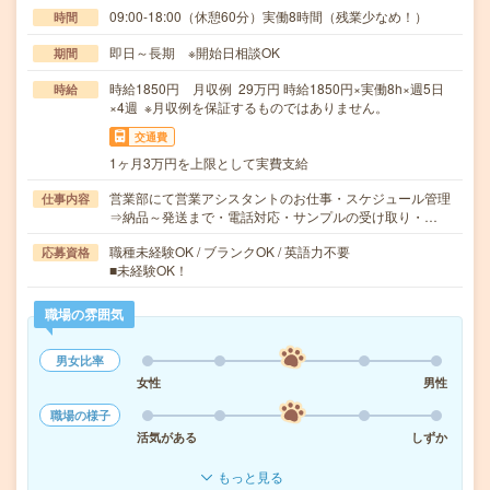
09:00-18:00（休憩60分）実働8時間（残業少なめ！）
時間
即日～長期 ※開始日相談OK
期間
時給1850円 月収例 29万円 時給1850円×実働8h×週5日
時給
×4週 ※月収例を保証するものではありません。
交通費
1ヶ月3万円を上限として実費支給
営業部にて営業アシスタントのお仕事・スケジュール管理
仕事内容
⇒納品～発送まで・電話対応・サンプルの受け取り・…
職種未経験OK / ブランクOK / 英語力不要
応募資格
■未経験OK！
職場の雰囲気
男女比率
女性
男性
職場の様子
活気がある
しずか
もっと見る