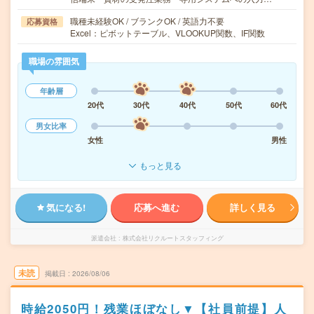
職種未経験OK / ブランクOK / 英語力不要
応募資格
Excel：ピボットテーブル、VLOOKUP関数、IF関数
職場の雰囲気
年齢層
20代
30代
40代
50代
60代
男女比率
女性
男性
もっと見る
気になる!
応募へ進む
詳しく見る
派遣会社
株式会社リクルートスタッフィング
未読
掲載日
2026/08/06
時給2050円！残業ほぼなし▼【社員前提】人