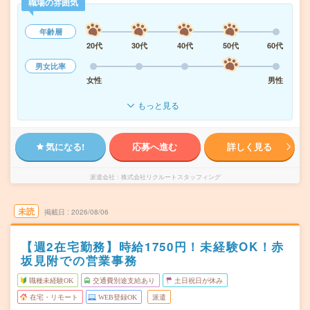
職場の雰囲気
年齢層
20代
30代
40代
50代
60代
男女比率
女性
男性
もっと見る
気になる!
応募へ進む
詳しく見る
派遣会社
株式会社リクルートスタッフィング
未読
掲載日
2026/08/06
【週2在宅勤務】時給1750円！未経験OK！赤
坂見附での営業事務
職種未経験OK
交通費別途支給あり
土日祝日が休み
在宅・リモート
WEB登録OK
派遣