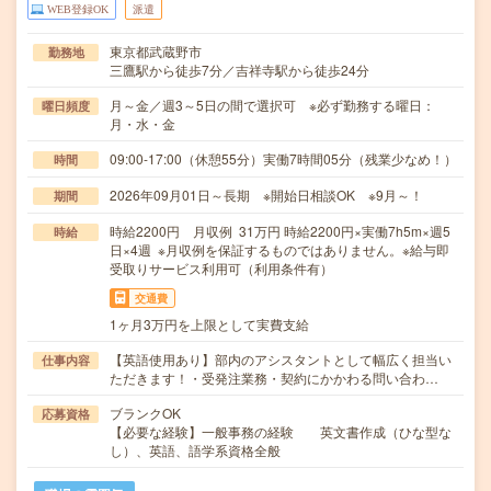
WEB登録OK
派遣
東京都武蔵野市
勤務地
三鷹駅から徒歩7分／吉祥寺駅から徒歩24分
月～金／週3～5日の間で選択可 ※必ず勤務する曜日：
曜日頻度
月・水・金
09:00-17:00（休憩55分）実働7時間05分（残業少なめ！）
時間
2026年09月01日～長期 ※開始日相談OK ※9月～！
期間
時給2200円 月収例 31万円 時給2200円×実働7h5m×週5
時給
日×4週 ※月収例を保証するものではありません。※給与即
受取りサービス利用可（利用条件有）
交通費
1ヶ月3万円を上限として実費支給
【英語使用あり】部内のアシスタントとして幅広く担当い
仕事内容
ただきます！・受発注業務・契約にかかわる問い合わ…
ブランクOK
応募資格
【必要な経験】一般事務の経験 英文書作成（ひな型な
し）、英語、語学系資格全般