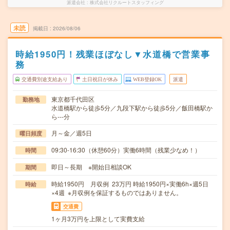
派遣会社
株式会社リクルートスタッフィング
未読
掲載日
2026/08/06
時給1950円！残業ほぼなし▼水道橋で営業事
務
交通費別途支給あり
土日祝日が休み
WEB登録OK
派遣
東京都千代田区
勤務地
水道橋駅から徒歩5分／九段下駅から徒歩5分／飯田橋駅か
ら---分
月～金／週5日
曜日頻度
09:30-16:30（休憩60分）実働6時間（残業少なめ！）
時間
即日～長期 ※開始日相談OK
期間
時給1950円 月収例 23万円 時給1950円×実働6h×週5日
時給
×4週 ※月収例を保証するものではありません。
交通費
1ヶ月3万円を上限として実費支給