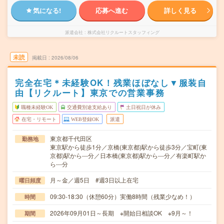
気になる!
応募へ進む
詳しく見る
派遣会社
株式会社リクルートスタッフィング
未読
掲載日
2026/08/06
完全在宅＊未経験OK！残業ほぼなし▼服装自
由【リクルート】東京での営業事務
職種未経験OK
交通費別途支給あり
土日祝日が休み
在宅・リモート
WEB登録OK
派遣
東京都千代田区
勤務地
東京駅から徒歩1分／京橋(東京都)駅から徒歩3分／宝町(東
京都)駅から---分／日本橋(東京都)駅から---分／有楽町駅か
ら---分
月～金／週5日 #週3日以上在宅
曜日頻度
09:30-18:30（休憩60分）実働8時間（残業少なめ！）
時間
2026年09月01日～長期 ※開始日相談OK ※9月～！
期間