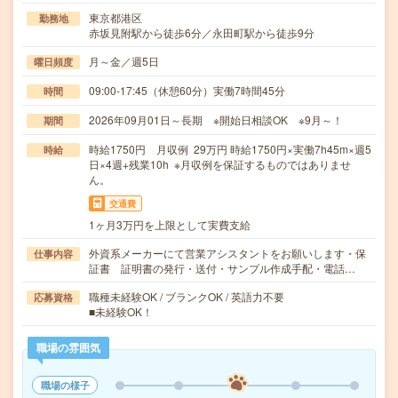
東京都港区
勤務地
赤坂見附駅から徒歩6分／永田町駅から徒歩9分
月～金／週5日
曜日頻度
09:00-17:45（休憩60分）実働7時間45分
時間
2026年09月01日～長期 ※開始日相談OK ※9月～！
期間
時給1750円 月収例 29万円 時給1750円×実働7h45m×週5
時給
日×4週+残業10h ※月収例を保証するものではありませ
ん。
交通費
1ヶ月3万円を上限として実費支給
外資系メーカーにて営業アシスタントをお願いします・保
仕事内容
証書 証明書の発行・送付・サンプル作成手配・電話…
職種未経験OK / ブランクOK / 英語力不要
応募資格
■未経験OK！
職場の雰囲気
職場の様子