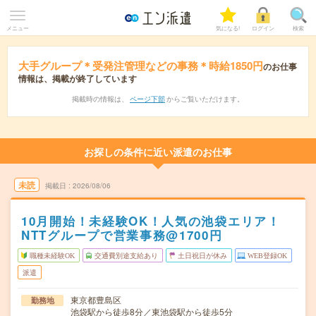
メニュー
気になる!
ログイン
検索
大手グループ＊受発注管理などの事務＊時給1850円
のお仕事
情報は、掲載が終了しています
掲載時の情報は、
ページ下部
からご覧いただけます。
お探しの条件に近い派遣のお仕事
未読
掲載日
2026/08/06
10月開始！未経験OK！人気の池袋エリア！
NTTグループで営業事務@1700円
職種未経験OK
交通費別途支給あり
土日祝日が休み
WEB登録OK
派遣
東京都豊島区
勤務地
池袋駅から徒歩8分／東池袋駅から徒歩5分