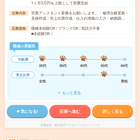
1ヶ月3万円を上限として実費支給
営業アシスタント業務をお願いします。・修理台帳更新・
仕事内容
見積作成・売上伝票作成・仕入れ情報の入力・納期調…
職種未経験OK / ブランクOK / 英語力不要
応募資格
■未経験OK！
職場の雰囲気
年齢層
20代
30代
40代
50代
60代
男女比率
女性
男性
もっと見る
気になる!
応募へ進む
詳しく見る
派遣会社
株式会社リクルートスタッフィング