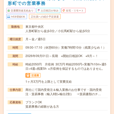
形町での営業事務
交通費別途支給あり
土日祝日が休み
在宅・リモート
WEB登録OK
正社員への紹介予定派遣
東京都中央区
勤務地
人形町駅から徒歩3分／小伝馬町駅から徒歩5分
月～金／週5日
曜日頻度
09:00-17:10（休憩60分）実働7時間10分（残業少なめ！）
時間
2026年09月01日～長期 ※開始日相談OK ※9月～！
期間
時給2050円 月収例 30万円 時給2050円×実働7h10m×週5
時給
日×4週+残業5h ※月収例を保証するものではありません。
交通費
1ヶ月3万円を上限として実費支給
商社にて国内受発注＆輸入業務のお仕事です・国内受発
仕事内容
注・貿易事務（輸入8割+輸出2割） ⇒貿易書類のチ…
ブランクOK
応募資格
貿易事務の経験がある方