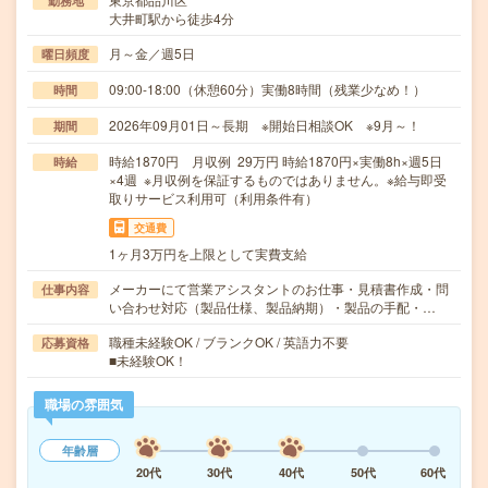
勤務地
大井町駅から徒歩4分
月～金／週5日
曜日頻度
09:00-18:00（休憩60分）実働8時間（残業少なめ！）
時間
2026年09月01日～長期 ※開始日相談OK ※9月～！
期間
時給1870円 月収例 29万円 時給1870円×実働8h×週5日
時給
×4週 ※月収例を保証するものではありません。※給与即受
取りサービス利用可（利用条件有）
交通費
1ヶ月3万円を上限として実費支給
メーカーにて営業アシスタントのお仕事・見積書作成・問
仕事内容
い合わせ対応（製品仕様、製品納期）・製品の手配・…
職種未経験OK / ブランクOK / 英語力不要
応募資格
■未経験OK！
職場の雰囲気
年齢層
20代
30代
40代
50代
60代