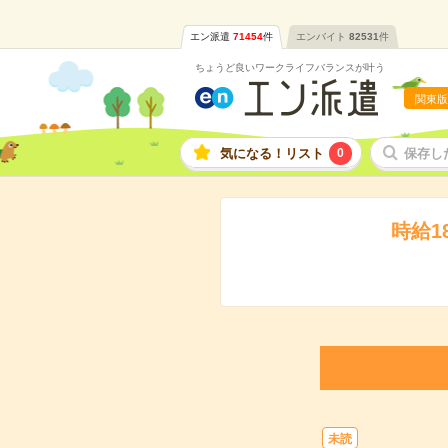
エン派遣
71454
件
エンバイト
82531
件
ちょうど良いワークライフバランスが叶う
関東版
気になる！リスト
0
保存し
時給1
未読