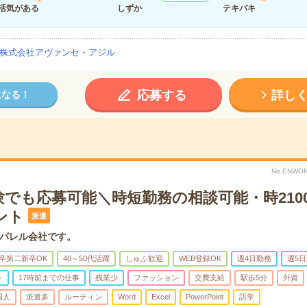
活気がある
しずか
テキパキ
株式会社アヴァンセ・アジル
応募する
詳し
になる！
No.ENWOR
験でも応募可能＼時短勤務の相談可能・時210
ント
派遣
パレル会社です。
卒第二新卒OK
40～50代活躍
しゅふ歓迎
WEB登録OK
週4日勤務
週5
ト
17時前までの仕事
残業少
ファッション
交費支給
駅歩5分
外資
国人
派遣多
ルーティン
Word
Excel
PowerPoint
語学