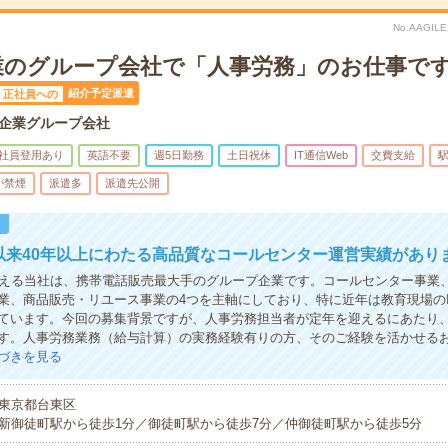
No.AAGIL
企業のグループ会社で「人事労務」のお仕事です
紹介予定派遣
正社員への
系企業グループ会社
社員登用あり
英語不要
週5日勤務
土日祝休
IT通信Web
交費支給
駅
が禁煙
派遣多
派遣先公開
！
業以来40年以上にわたる高品質なコールセンター運営実績があり
迎える当社は、携帯電話販売最大手のグループ企業です。コールセンター事業、
業、商品販売・リユース事業の4つを主軸にしており、特に近年は教育現場のI
ています。今回の募集背景ですが、人事労務担当者が定年を迎えるにあたり
す。人事労務業務（給与計算）の実務経験有りの方、そのご経験を活かせる
づきを見る
東京都台東区
新御徒町駅から徒歩1分／御徒町駅から徒歩7分／仲御徒町駅から徒歩5分