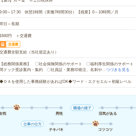
【週5】月～金 ※土日祝休み
9:00～17:30 休憩1時間（実働7時間30分）【残業】0～10時間／月
即日～長期
1840円 ＋交通費
交通費
交通費全額支給（当社規定あり）
【総務関係業務】 〇社会保険関係のサポート 〇福利厚生関係のサポート
間ドック受診案内・集約 〇社員証・業務ID発注、名刺や…
つづきを見る
◆ＯＡを使用した事務経験があればOK◆ワード・エクセエル＝初級レベル
職場の様子
女性
男性
活気がある
仕事の仕方
テキパキ
コツコツ