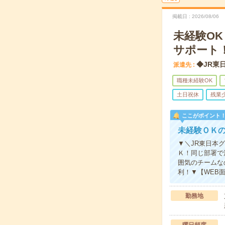
掲載日
2026/08/06
未経験O
サポート
◆JR東
派遣先
職種未経験OK
土日祝休
残業
ここがポイント
未経験ＯＫ
▼＼JR東日本
Ｋ！同じ部署で
囲気のチームな
利！▼【WEB
勤務地