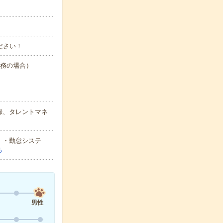
ださい！
勤務の場合）
録、タレントマネ
）・勤怠システ
る
男性