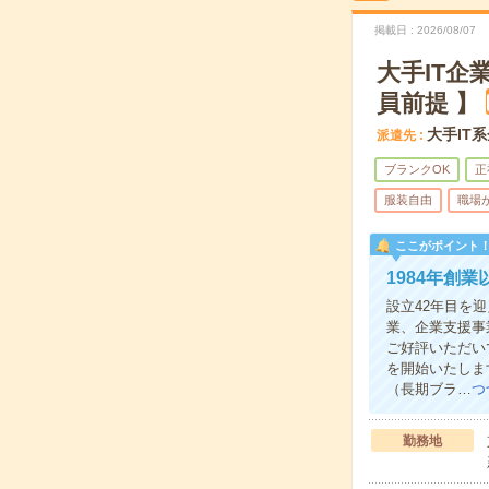
掲載日
2026/08/07
大手IT
員前提 】
大手IT
派遣先
ブランクOK
正
服装自由
職場
ここがポイント
1984年創
設立42年目を
業、企業支援事
ご好評いただい
を開始いたしま
（長期ブラ…
つ
勤務地