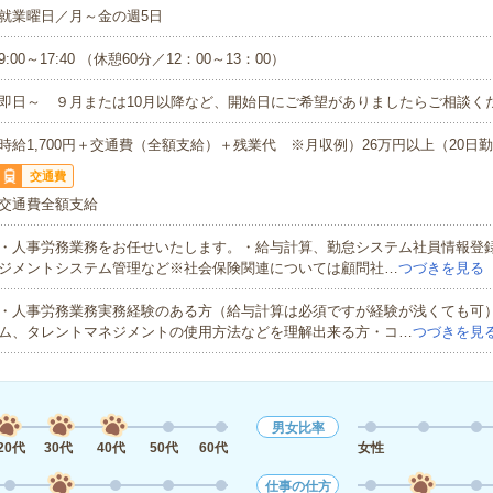
就業曜日／月～金の週5日
9:00～17:40 （休憩60分／12：00～13：00）
即日～ ９月または10月以降など、開始日にご希望がありましたらご相談く
時給1,700円＋交通費（全額支給）＋残業代 ※月収例）26万円以上（20日
交通費
交通費全額支給
・人事労務業務をお任せいたします。・給与計算、勤怠システム社員情報登
ジメントシステム管理など※社会保険関連については顧問社…
つづきを見る
・人事労務業務実務経験のある方（給与計算は必須ですが経験が浅くても可
ム、タレントマネジメントの使用方法などを理解出来る方・コ…
つづきを見
男女比率
20代
30代
40代
50代
60代
女性
仕事の仕方