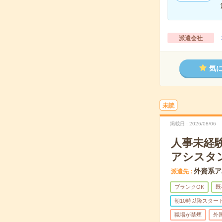
派遣会社
気
未読
掲載日
2026/08/06
人事未経
アシスタ
外資系ア
派遣先
ブランクOK
既
朝10時以降スター
職場が禁煙
外