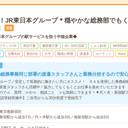
K！JR東日本グループ＊穏やかな総務部でも
！
派遣
日本グループの駅サービスを担う中核企業◆
ブランクOK
英語不要
履歴書不要
40～50代活躍
しゅふ歓迎
WEB登録
少
交費支給
駅歩5分
大手
職場が禁煙
派遣多
ルーティン
Word
！
の総務事務同じ部署の派遣スタッフさんと業務分担するので安
グループ／安定して長期的に働きたい方にオススメ！ ＯＡを使用した事務経
派遣スタッフさん活躍中！協力してもくもくとお仕事を進めていただきます
ので≪ 質問 ≫や≪ 相談ごと ≫も気軽にできます＊▼代々木・新宿駅
面談登録実施中】ご自宅からも30分程度で登録完了
東京都新宿区
新宿駅から徒歩7分／代々木駅から徒歩3分／南新宿駅から徒歩5分