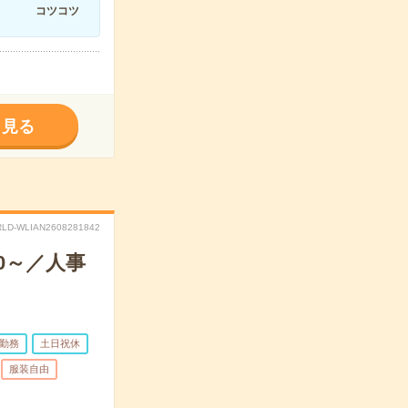
コツコツ
く見る
LD-WLIAN2608281842
0～／人事
日勤務
土日祝休
服装自由