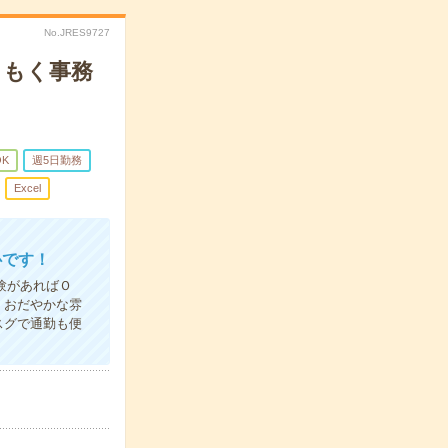
No.JRES9727
くもく事務
OK
週5日勤務
Excel
心です！
験があればＯ
 おだやかな雰
スグで通勤も便