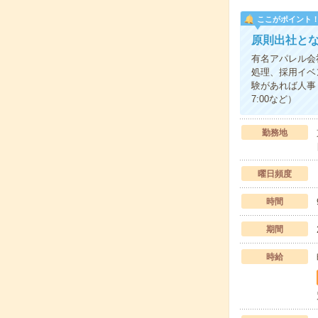
ここがポイント
原則出社と
有名アパレル会
処理、採用イベ
験があれば人事
7:00など）
勤務地
曜日頻度
時間
期間
時給