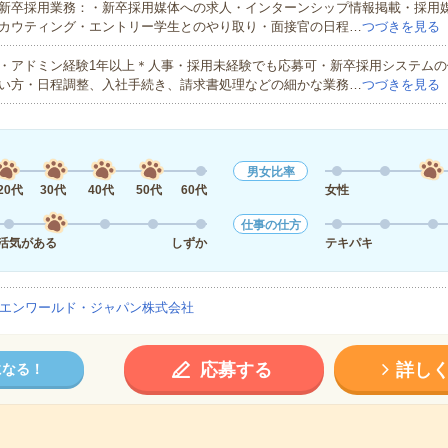
新卒採用業務：・新卒採用媒体への求人・インターンシップ情報掲載・採用
カウティング・エントリー学生とのやり取り・面接官の日程…
つづきを見る
・アドミン経験1年以上＊人事・採用未経験でも応募可・新卒採用システムの
い方・日程調整、入社手続き、請求書処理などの細かな業務…
つづきを見る
男女比率
20代
30代
40代
50代
60代
女性
仕事の仕方
活気がある
しずか
テキパキ
エンワールド・ジャパン株式会社
応募する
詳し
になる！