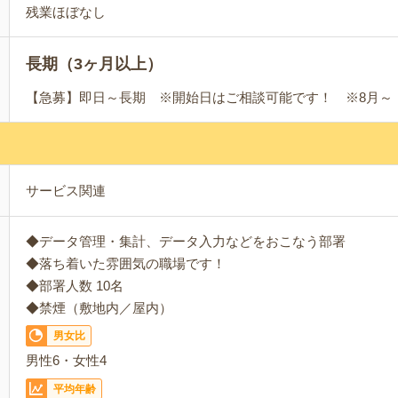
残業ほぼなし
長期（3ヶ月以上）
【急募】即日～長期 ※開始日はご相談可能です！ ※8月～
サービス関連
◆データ管理・集計、データ入力などをおこなう部署
◆落ち着いた雰囲気の職場です！
◆部署人数 10名
◆禁煙（敷地内／屋内）
男女比
男性6・女性4
平均年齢