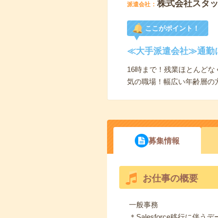
株式会社スタ
派遣会社
ここがポイント！
≪大手派遣会社≫通勤
16時まで！残業ほとんど
気の職場！幅広い年齢層の
募集情報
お仕事の概要
一般事務
＊Salesforce移行に