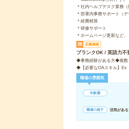
＊社内ヘルプデスク業務（
＊部署内事務サポート（デ
＊経費精算
＊研修サポート
＊ホームページ更新など。
応募資格
ブランクOK / 英語力不
◆事務経験がある方◆複数シ
◆【必要なOAスキル】Ex
職場の雰囲気
年齢層
活気がある
職場の様子