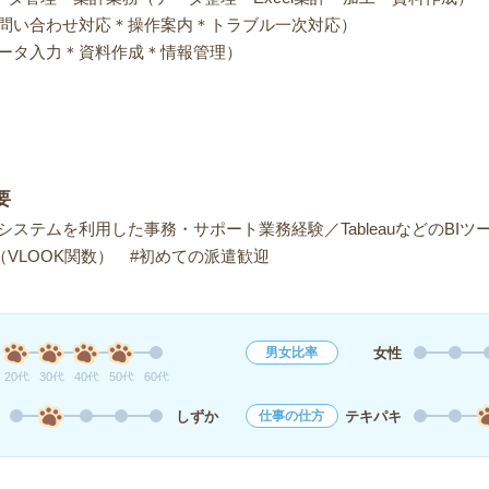
問い合わせ対応＊操作案内＊トラブル一次対応）
ータ入力＊資料作成＊情報管理）
要
ステムを利用した事務・サポート業務経験／TableauなどのBI
（VLOOK関数） #初めての派遣歓迎
女性
男女比率
20代
30代
40代
50代
60代
しずか
テキパキ
仕事の仕方