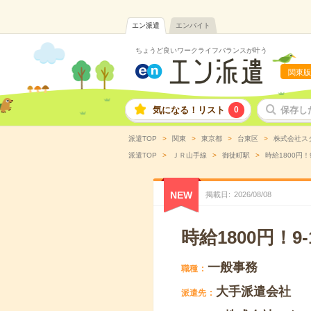
エン派遣
エンバイト
ちょうど良いワークライフバランスが叶う
関東版
気になる！リスト
0
保存し
派遣TOP
関東
東京都
台東区
株式会社ス
派遣TOP
ＪＲ山手線
御徒町駅
時給1800円
NEW
掲載日
2026
/
08
/
08
時給1800円！
一般事務
職種
大手派遣会社
派遣先