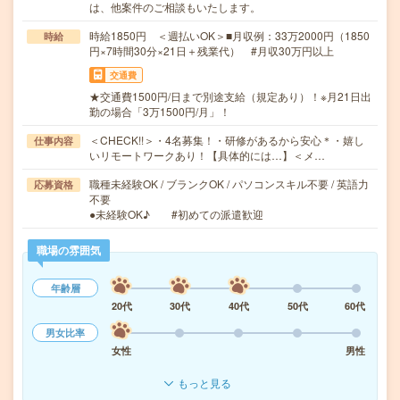
は、他案件のご相談もいたします。
時給1850円 ＜週払いOK＞■月収例：33万2000円（1850
時給
円×7時間30分×21日＋残業代） #月収30万円以上
交通費
★交通費1500円/日まで別途支給（規定あり）！※月21日出
勤の場合「3万1500円/月」！
＜CHECK!!＞・4名募集！・研修があるから安心＊・嬉し
仕事内容
いリモートワークあり！【具体的には…】＜メ…
職種未経験OK / ブランクOK / パソコンスキル不要 / 英語力
応募資格
不要
●未経験OK♪ #初めての派遣歓迎
職場の雰囲気
年齢層
20代
30代
40代
50代
60代
男女比率
女性
男性
もっと見る