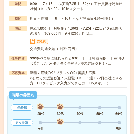
9:00～17：15 （※実働7.25H 60分）正社員後は時差出
時間
社制ＯＫ（8：00～10時スタート…
即日～長期 （9月・10月～など開始日相談可能！）
期間
時給1,800円 月収例）1,800円×7.25H×22日+10h残業代
時給
の場合＝309,600円 #月収30万円以上
交通費
交通費別途支給（上限4万円）
❤❤本や言葉に触れられる❤❤ 【 正社員前提 】在宅Ｏ
仕事内容
Ｋ☝こつこつ×モクモク事務✐／❁未経験ＯＫ！×…
職種未経験OK / ブランクOK / 英語力不要
応募資格
#初めての派遣歓迎＊未経験ＯＫ！・週1～2日出社できる
方・PCタイピング入力ができる方・OAスキル（…
職場の雰囲気
年齢層
20代
30代
40代
50代
60代
男女比率
女性
男性