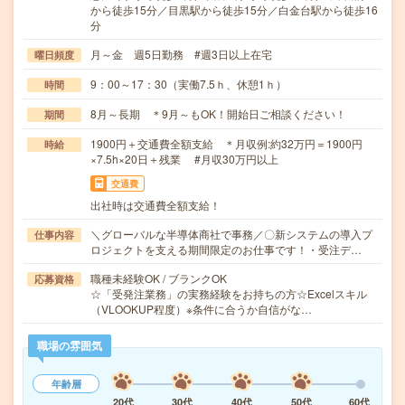
から徒歩15分／目黒駅から徒歩15分／白金台駅から徒歩16
分
月～金 週5日勤務 #週3日以上在宅
曜日頻度
9：00～17：30（実働7.5ｈ、休憩1ｈ）
時間
8月～長期 ＊9月～もOK！開始日ご相談ください！
期間
1900円＋交通費全額支給 ＊月収例:約32万円＝1900円
時給
×7.5h×20日＋残業 #月収30万円以上
交通費
出社時は交通費全額支給！
＼グローバルな半導体商社で事務／〇新システムの導入プ
仕事内容
ロジェクトを支える期間限定のお仕事です！・受注デ…
職種未経験OK / ブランクOK
応募資格
☆「受発注業務」の実務経験をお持ちの方☆Excelスキル
（VLOOKUP程度）※条件に合うか自信がな…
職場の雰囲気
年齢層
20代
30代
40代
50代
60代