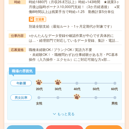
時給1880円（月収26.8万以上）時給×143時間 ★就業3ヶ
時給
月後は臨時ボーナス10,000円支給！（3か月経過後） ※実
働8時間以上は残業手当で時給×1.25 勤務計算5分単位
交通費
別途全額支給（最短ルート・1ヶ月定期代が対象です）
○かんたんなデータ登録や確認作業が中心です具体的に
仕事内容
は…・経理部門で対応しているデータ登録、集計・電話…
職種未経験OK / ブランクOK / 英語力不要
応募資格
・未経験OK！・職種問わずお仕事経験がある方・PC基本
操作（入力操作・エクセル）にご対応可能な方※部…
職場の雰囲気
年齢層
20代
30代
40代
50代
60代
男女比率
女性
男性
もっと見る