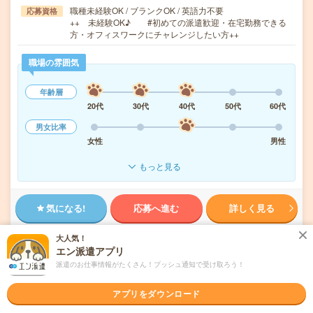
職種未経験OK / ブランクOK / 英語力不要
応募資格
++ 未経験OK♪ #初めての派遣歓迎・在宅勤務できる
方・オフィスワークにチャレンジしたい方++
職場の雰囲気
年齢層
20代
30代
40代
50代
60代
男女比率
女性
男性
もっと見る
気になる!
応募へ進む
詳しく見る
大人気！
派遣会社
ランスタッド株式会社 第2営業部
エン派遣アプリ
派遣のお仕事情報がたくさん！プッシュ通知で受け取ろう！
未読
掲載日
2026/08/10
アプリをダウンロード
＼有名美術館☘アート展の企画《在宅》／収