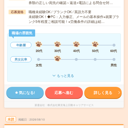
券類の正しい宛先の確認～返送○電話による問合せ対…
職種未経験OK / ブランクOK / 英語力不要
応募資格
未経験OK！◆PC：入力修正、メールの基本操作※就業ブラ
ンク5年程度ご相談可能！※労働条件の詳細は紹…
職場の雰囲気
年齢層
20代
30代
40代
50代
60代
男女比率
女性
男性
もっと見る
気になる!
応募へ進む
詳しく見る
派遣会社
株式会社東京海上日動キャリアサービス
未読
掲載日
2026/08/10