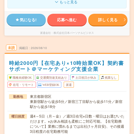
もっと見る
気になる!
応募へ進む
詳しく見る
派遣会社
株式会社日本パーソナルビジネス
未読
掲載日
2026/08/10
時給2000円【在宅あり×10時始業OK】契約書
サポート＠マーケティング支援企業
職種未経験OK
交通費別途支給あり
土日祝日が休み
残業なし
在宅・リモート
WEB登録OK
派遣
東京都新宿区
勤務地
東新宿駅から徒歩5分／新宿三丁目駅から徒歩11分／新宿
駅から徒歩18分
週4～5日（月～金）／週3日在宅※日数・曜日はお選びいた
曜日頻度
だけます。※お休み相談も柔軟にご対応可能。【在宅勤務
について】業務に慣れるまでは出社(1ヶ月目安)、その後週
3日程度の在宅勤務可能