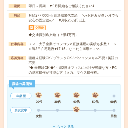
即日～長期 ▼9月開始もご相談ください♪
期間
月給277,000円+別途残業代支給 ＼⋆お休みが多い月でも
時給
安心の固定給⋆／ #月収25万円以上
交通費
◆交通費別途支給（上限4万円）
＜＜ 大手企業でコツコツ✐直接雇用の実績も多数！ ＞
仕事内容
＞週3日在宅勤務♥17:15になったら退勤✧コツ…
職種未経験OK / ブランクOK / パソコンスキル不要 / 英語力
応募資格
不要
*◆ 未経験OK ◆*・週2日オフィスに出社が可能な方・PC
の基本操作が可能な方（入力、マウス操作程…
職場の雰囲気
年齢層
20代
30代
40代
50代
60代
男女比率
女性
男性
もっと見る