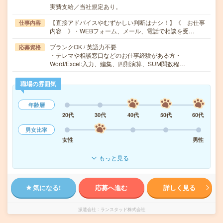
実費支給／当社規定あり。
【直接アドバイスやむずかしい判断はナシ！】《 お仕事
仕事内容
内容 》・WEBフォーム、メール、電話で相談を受…
ブランクOK / 英語力不要
応募資格
・テレマや相談窓口などのお仕事経験がある方・
Word/Excel:入力、編集、四則演算、SUM関数程…
職場の雰囲気
年齢層
20代
30代
40代
50代
60代
男女比率
女性
男性
もっと見る
気になる!
応募へ進む
詳しく見る
派遣会社
ランスタッド株式会社