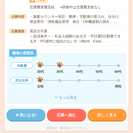
交通費実費支給 ※研修中は交通費支給なし
・集配カウンター対応・郵便・宅配便の受入れ、仕分け、
仕事内容
発送受付・消耗備品管理、発注・OA機器類の貸出、…
英語力不要
応募資格
＜必須条件＞・社会人経験のある方・平日週5日勤務でき
る方・PC操作に抵抗のない方（Word・Exce…
職場の雰囲気
年齢層
20代
30代
40代
50代
60代
男女比率
女性
男性
もっと見る
気になる!
応募へ進む
詳しく見る
派遣会社
株式会社ハーフタイム