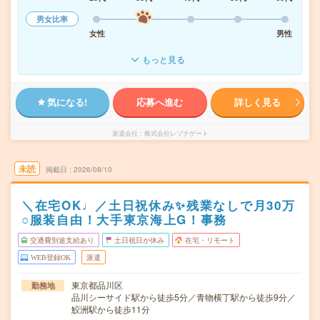
男女比率
女性
男性
もっと見る
気になる!
応募へ進む
詳しく見る
派遣会社
株式会社レゾナゲート
未読
掲載日
2026/08/10
＼在宅OK♩／土日祝休み✨残業なしで月30万
○服装自由！大手東京海上G！事務
交通費別途支給あり
土日祝日が休み
在宅・リモート
WEB登録OK
派遣
東京都品川区
勤務地
品川シーサイド駅から徒歩5分／青物横丁駅から徒歩9分／
鮫洲駅から徒歩11分