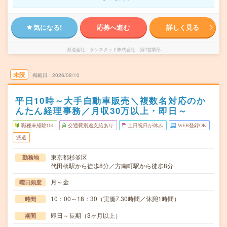
気になる!
応募へ進む
詳しく見る
派遣会社
ランスタッド株式会社 第2営業部
未読
掲載日
2026/08/10
平日10時～大手自動車販売＼複数名対応のか
んたん経理事務／月収30万以上・即日～
職種未経験OK
交通費別途支給あり
土日祝日が休み
WEB登録OK
派遣
東京都杉並区
勤務地
代田橋駅から徒歩8分／方南町駅から徒歩8分
月～金
曜日頻度
10：00～18：30（実働7.30時間／休憩1時間）
時間
即日～長期（3ヶ月以上）
期間