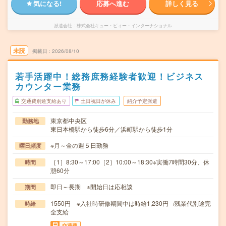
気になる!
応募へ進む
詳しく見る
派遣会社
株式会社キュー・ビィー・インターナショナル
未読
掲載日
2026/08/10
若手活躍中！総務庶務経験者歓迎！ビジネス
カウンター業務
交通費別途支給あり
土日祝日が休み
紹介予定派遣
東京都中央区
勤務地
東日本橋駅から徒歩6分／浜町駅から徒歩1分
※月～金の週５日勤務
曜日頻度
［1］8:30～17:00［2］10:00～18:30※実働7時間30分、休
時間
憩60分
即日～長期 ※開始日は応相談
期間
1550円 ※入社時研修期間中は時給1,230円 /残業代別途完
時給
全支給
交通費