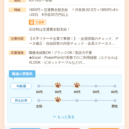
期間
1850円＋交通費全額支給 ＊月収例:32.5万＝1850円×8ｈ
時給
×22日 #月収30万円以上
交通費
出社時は交通費全額支給！
【大手リサーチ企業で事務！】・会員情報のチェック、デ
仕事内容
ータ修正・自由回答の内容チェック・会員ステータス…
職種未経験OK / ブランクOK / 英語力不要
応募資格
★Excel・PowerPointの実務でのご利用経験（エクセルは
VLOOK・ピボットテーブルなどの…
職場の雰囲気
年齢層
20代
30代
40代
50代
60代
男女比率
女性
男性
もっと見る