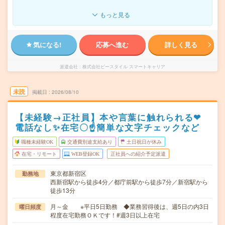
もっと見る
気になる!
応募へ進む
詳しく見る
派遣会社
株式会社ビースタイル スマートキャリア
未読
掲載日
2026/08/10
【未経験→正社員】本や言葉に触れられる❤
電話なし✨在宅〇☝簡単な文字チェックなど
職種未経験OK
交通費別途支給あり
土日祝日が休み
在宅・リモート
WEB登録OK
正社員への紹介予定派遣
東京都新宿区
勤務地
西新宿駅から徒歩4分／都庁前駅から徒歩7分／新宿駅から
徒歩13分
月～金 ※平日5日勤務 ◆業務習得後は、週5日の内3日
曜日頻度
程度在宅勤務ＯＫです！#週3日以上在宅