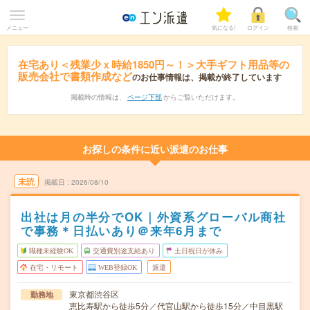
メニュー
気になる!
ログイン
検索
在宅あり＜残業少ｘ時給1850円～！＞大手ギフト用品等の
販売会社で書類作成など
のお仕事情報は、掲載が終了しています
掲載時の情報は、
ページ下部
からご覧いただけます。
お探しの条件に近い派遣のお仕事
未読
掲載日
2026/08/10
出社は月の半分でOK｜外資系グローバル商社
で事務＊日払いあり＠来年6月まで
職種未経験OK
交通費別途支給あり
土日祝日が休み
在宅・リモート
WEB登録OK
派遣
東京都渋谷区
勤務地
恵比寿駅から徒歩5分／代官山駅から徒歩15分／中目黒駅