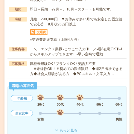
即日～長期 ※9月～、10月～スタートも可能です♩
期間
月給 290,000円 ▼お休みが多い月でも安定した固定給
時給
で安心☝ #月収25万円以上
交通費
※交通費別途支給（上限4万円）
＼ エンタメ業界×こつこつ入力☀ ／▫週3在宅OK☀▫1
仕事内容
からスキルアップできます♩▫早い定時で退勤…
職種未経験OK / ブランクOK / 英語力不要
応募資格
✽未経験OK！＃初めての派遣歓迎 ◆週2日出社できる
方◆社会人経験がある方 ◆PCスキル：文字入力…
職場の雰囲気
年齢層
20代
30代
40代
50代
60代
男女比率
女性
男性
もっと見る