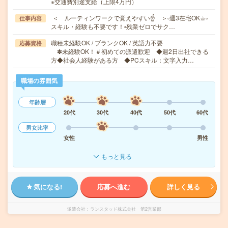
※交通費別途支給（上限4万円）
＜ ルーティンワークで覚えやすい☝ ＞▫週3在宅OK☕︎▫
仕事内容
スキル・経験も不要です！▫残業ゼロでサク…
職種未経験OK / ブランクOK / 英語力不要
応募資格
✽未経験OK！＃初めての派遣歓迎 ◆週2日出社できる
方◆社会人経験がある方 ◆PCスキル：文字入力…
職場の雰囲気
年齢層
20代
30代
40代
50代
60代
男女比率
女性
男性
もっと見る
気になる!
応募へ進む
詳しく見る
派遣会社
ランスタッド株式会社 第2営業部