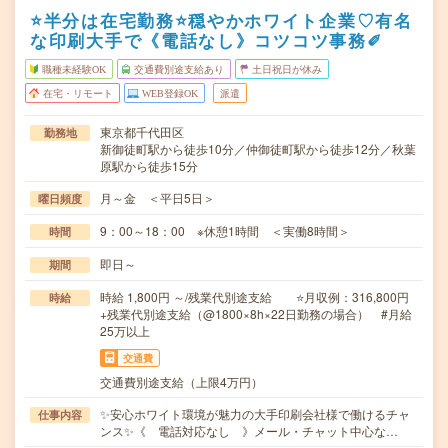
⭐半分は在宅勤務⭐穏やかホワイト企業♡有名
な印刷大手で《電話なし》コツコツ事務✐
職種未経験OK
交通費別途支給あり
土日祝日が休み
在宅・リモート
WEB登録OK
派遣
東京都千代田区
勤務地
新御徒町駅から徒歩10分／仲御徒町駅から徒歩12分／秋葉
原駅から徒歩15分
月～金 ＜平日5日＞
曜日頻度
9：00～18：00 ※休憩1時間 ＜実働8時間＞
時間
即日～
期間
時給 1,800円 ～/残業代別途支給 ⭐月収例：316,800円
時給
+残業代別途支給（@1800×8h×22日勤務の場合） #月給
25万以上
交通費
交通費別途支給（上限4万円）
✨安心ホワイト環境が魅力の大手印刷会社様で働けるチャ
仕事内容
ンス✨《 電話対応なし 》メール・チャット中心な…