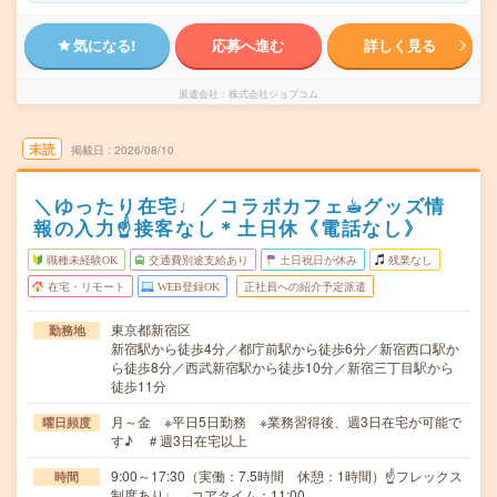
気になる!
応募へ進む
詳しく見る
派遣会社
株式会社ジョブコム
未読
掲載日
2026/08/10
＼ゆったり在宅♩／コラボカフェ☕︎グッズ情
報の入力☝接客なし＊土日休《電話なし》
職種未経験OK
交通費別途支給あり
土日祝日が休み
残業なし
在宅・リモート
WEB登録OK
正社員への紹介予定派遣
東京都新宿区
勤務地
新宿駅から徒歩4分／都庁前駅から徒歩6分／新宿西口駅か
ら徒歩8分／西武新宿駅から徒歩10分／新宿三丁目駅から
徒歩11分
月～金 ※平日5日勤務 ※業務習得後、週3日在宅が可能で
曜日頻度
す♪ ＃週3日在宅以上
9:00～17:30（実働：7.5時間 休憩：1時間）☝フレックス
時間
制度あり♩ コアタイム：11:00…