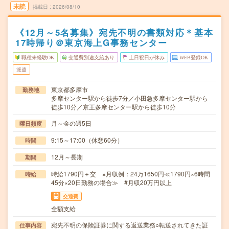
未読
掲載日
2026/08/10
《12月～5名募集》宛先不明の書類対応＊基本
17時帰り＠東京海上G事務センター
職種未経験OK
交通費別途支給あり
土日祝日が休み
WEB登録OK
派遣
東京都多摩市
勤務地
多摩センター駅から徒歩7分／小田急多摩センター駅から
徒歩10分／京王多摩センター駅から徒歩10分
月～金の週5日
曜日頻度
9:15～17:00（休憩60分）
時間
12月～長期
期間
時給1790円＋交 ※月収例：24万1650円≪1790円×6時間
時給
45分×20日勤務の場合≫ #月収20万円以上
交通費
全額支給
宛先不明の保険証券に関する返送業務○転送されてきた証
仕事内容