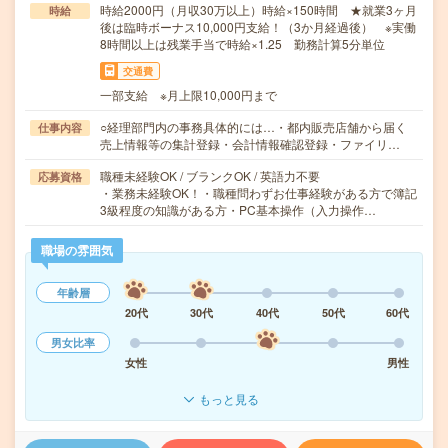
時給2000円（月収30万以上）時給×150時間 ★就業3ヶ月
時給
後は臨時ボーナス10,000円支給！（3か月経過後） ※実働
8時間以上は残業手当で時給×1.25 勤務計算5分単位
交通費
一部支給 ※月上限10,000円まで
○経理部門内の事務具体的には…・都内販売店舗から届く
仕事内容
売上情報等の集計登録・会計情報確認登録・ファイリ…
職種未経験OK / ブランクOK / 英語力不要
応募資格
・業務未経験OK！・職種問わずお仕事経験がある方で簿記
3級程度の知識がある方・PC基本操作（入力操作…
職場の雰囲気
年齢層
20代
30代
40代
50代
60代
男女比率
女性
男性
もっと見る