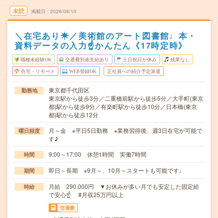
未読
掲載日
2026/08/10
＼在宅あり☀／美術館のアート図書館♩本・
資料データの入力☝かんたん《17時定時》
職種未経験OK
交通費別途支給あり
土日祝日が休み
残業なし
在宅・リモート
WEB登録OK
正社員への紹介予定派遣
東京都千代田区
勤務地
東京駅から徒歩3分／二重橋前駅から徒歩5分／大手町(東京
都)駅から徒歩9分／有楽町駅から徒歩10分／日本橋(東京
都)駅から徒歩12分
月～金 ※平日5日勤務 ※業務習得後、週3日在宅が可能で
曜日頻度
す♪
9:00～17:00 休憩1時間 実働7時間
時間
即日～長期 ※9月～、10月～スタートも可能です♩
期間
月給 290,000円 ▼お休みが多い月でも安定した固定給
時給
で安心☝ #月収25万円以上
交通費