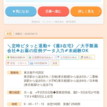
気になる!
応募へ進む
詳しく見る
派遣会社
ランスタッド株式会社 第2営業部
未読
掲載日
2026/08/10
＼定時ピタッと退勤✧《週3在宅》／大手製薬
会社☘お薬の症例データ入力✐未経験OK
職種未経験OK
交通費別途支給あり
土日祝日が休み
残業なし
在宅・リモート
WEB登録OK
派遣
東京都千代田区
勤務地
東京駅から徒歩5分／京橋(東京都)駅から徒歩3分／二重橋
前駅から徒歩5分／大手町(東京都)駅から徒歩6分／日本橋
(東京都)駅から徒歩7分
月～金 ※平日5日出勤◆業務習得後、週2～3日在宅が可能
曜日頻度
です♪ #週3日以上在宅
9：00～17：15 休憩1時間 実働7.25時間
時間