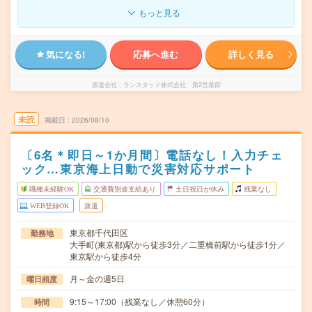
もっと見る
気になる!
応募へ進む
詳しく見る
派遣会社
ランスタッド株式会社 第2営業部
未読
掲載日
2026/08/10
〔6名＊即日～1か月間〕電話なし！入力チェ
ック…東京海上日動で災害対応サポート
職種未経験OK
交通費別途支給あり
土日祝日が休み
残業なし
WEB登録OK
派遣
東京都千代田区
勤務地
大手町(東京都)駅から徒歩3分／二重橋前駅から徒歩1分／
東京駅から徒歩4分
月～金の週5日
曜日頻度
9:15～17:00（残業なし／休憩60分）
時間