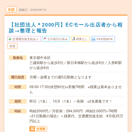
未読
掲載日
2026/08/10
【社団法人＊2000円】ECモール出店者から相
談→整理と報告
交通費別途支給あり
土日祝日が休み
残業なし
WEB登録OK
派遣
東京都中央区
勤務地
三越前駅から徒歩5分／新日本橋駅から徒歩5分／人形町駅
から徒歩6分
月曜～金曜までの週5日勤務となります
曜日頻度
09:30-17:30(休憩60分)※実働7時間 ※残業は基本ありませ
時間
ん
即日（1名）、10月（1名）～長期 ※2名募集です！
期間
時給2000円／月収例：294,000円（時給2,000円×7時間
時給
×21日勤務の場合）＋残業代、交通費別途支給 #月収25万
円以上
交通費