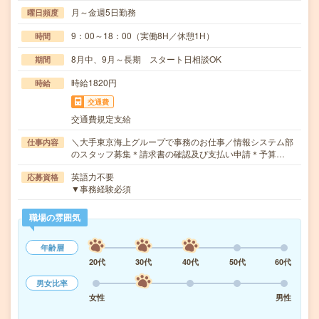
月～金週5日勤務
曜日頻度
9：00～18：00（実働8H／休憩1H）
時間
8月中、9月～長期 スタート日相談OK
期間
時給1820円
時給
交通費
交通費規定支給
＼大手東京海上グループで事務のお仕事／情報システム部
仕事内容
のスタッフ募集＊請求書の確認及び支払い申請＊予算…
英語力不要
応募資格
▼事務経験必須
職場の雰囲気
年齢層
20代
30代
40代
50代
60代
男女比率
女性
男性