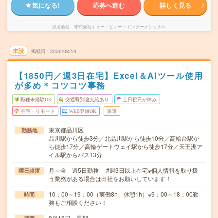
気になる!
応募へ進む
詳しく見る
派遣会社
株式会社キュー・ビィー・インターナショナル
未読
掲載日
2026/08/10
【1850円／週3日在宅】Excel＆AIツール使用
が多め＊コツコツ事務
職種未経験OK
交通費別途支給あり
土日祝日が休み
在宅・リモート
WEB登録OK
派遣
東京都品川区
勤務地
品川駅から徒歩3分／北品川駅から徒歩10分／高輪台駅か
ら徒歩17分／高輪ゲートウェイ駅から徒歩17分／天王洲ア
イル駅からバス13分
月～金 週5日勤務 #週3日以上在宅※個人情報を取り扱
曜日頻度
う業務がある場合は出社をお願いしています！
10：00～19：00（実働8h、休憩1h）※9：00～18：00勤
時間
務もご相談ください！
9月16日～長期