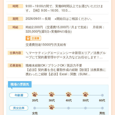
9:00～19:00の間で、実働6時間以上でお選びいただけま
時間
す。【例】9:00～16:00、10:0…
2026/09/01～長期 ※開始日はご相談ください。
期間
時給2,000円 （交通費15,000円 / 月まで支給） 月収例：
時給
320,000円(週5日×実働8Hの場合)
交通費
交通費別途15000円/月支給有
＼マーケティングエージェンシー＠新宿エリア／法務グル
仕事内容
ープにて契約書管理やデータ入力などお任せします！…
職種未経験OK / ブランクOK / 英語力不要
応募資格
【必須】契約書を含む書類作成の経験【歓迎】法務業務に
携わったご経験【必須】Excel：関数（SUM/…
職場の雰囲気
年齢層
20代
30代
40代
50代
60代
男女比率
女性
男性