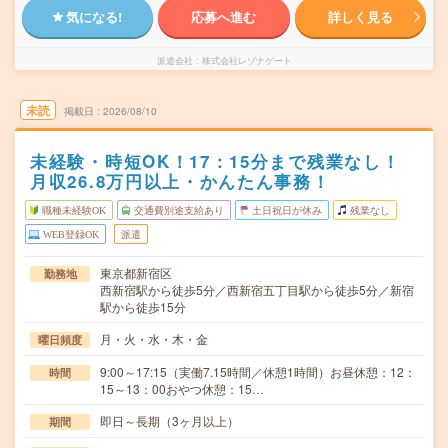
気になる!
応募へ進む
詳しく見る
派遣会社
株式会社レゾナゲート
未読
掲載日
2026/08/10
未経験・時短OK！17：15分まで残業なし！
月収26.8万円以上・かんたん事務！
職種未経験OK
交通費別途支給あり
土日祝日が休み
残業なし
WEB登録OK
派遣
東京都新宿区
勤務地
西新宿駅から徒歩5分／西新宿五丁目駅から徒歩5分／新宿
駅から徒歩15分
月・火・水・木・金
曜日頻度
9:00～17:15（実働7.15時間／休憩1時間）お昼休憩：12：
時間
15～13：00おやつ休憩：15…
即日～長期（3ヶ月以上）
期間