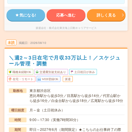
気になる!
応募へ進む
詳しく見る
派遣会社
株式会社東京海上日動キャリアサービス
未読
掲載日
2026/08/10
＼週2～3日在宅で月収33万以上！／スケジュ
ール管理・調整
職種未経験OK
交通費別途支給あり
土日祝日が休み
在宅・リモート
WEB登録OK
派遣
東京都渋谷区
勤務地
恵比寿駅から徒歩3分／目黒駅から徒歩14分／代官山駅か
ら徒歩16分／白金台駅から徒歩18分／広尾駅から徒歩19分
月～金（土日祝休み）
曜日頻度
9:00～17:30（実働7時間30分）
時間
即日～2027年6月（期間限定）★こちらのお仕事終了の際
期間