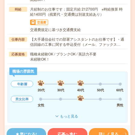
月給制のお仕事です：固定月給 212700円 ※時給換算 時
時給
給1400円（残業代・交通費は別途支給あり）
交通費
交通費規定に基づき交通費支給
【大手通信会社での部署アシスタントのお仕事です】・通
仕事内容
信回線の工事に関する申込受付（メール、ファックス…
職種未経験OK / ブランクOK / 英語力不要
応募資格
未経験OK！
職場の雰囲気
年齢層
20代
30代
40代
50代
60代
男女比率
女性
男性
もっと見る
気になる!
応募へ進む
詳しく見る