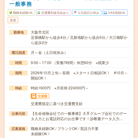
一般事務
職種未経験OK
交通費別途支給あり
土日祝日が休み
WEB登録OK
派遣
大阪市北区
勤務地
淀屋橋駅から徒歩4分／北新地駅から徒歩5分／大江橋駅か
ら徒歩2分
月～金（土日祝休み）
曜日頻度
9:00～17:00 （実働7時間）休憩60分 ※残業少
時間
2026年10月上旬～長期 ※スタート日相談OK！ #10月～
期間
開始OK！
時給1600円 ※月収例 224000円～
時給
交通費
交通費規定に基づき交通費支給
【生命保険会社での一般事務】大手グループ会社でのデー
仕事内容
タ入力とお電話対応のお仕事です！診断書データ入力…
職種未経験OK / ブランクOK / 英語力不要
応募資格
未経験OK！