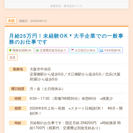
派遣会社
株式会社パソナ
未読
掲載日
2026/08/10
月給25万円！未経験OK＊大手企業での一般事
務のお仕事です
職種未経験OK
交通費別途支給あり
土日祝日が休み
WEB登録OK
派遣
大阪市中央区
勤務地
淀屋橋駅から徒歩5分／大江橋駅から徒歩5分／北浜(大阪
府)駅から徒歩5分
月～金（土日祝休み）
曜日頻度
9:00～17:30 （実働7時間30分）休憩60分 ※残業少
時間
2026年9月上旬～長期 ※スタート日相談OK！ #9月～開
期間
始OK！
月給制のお仕事です：固定月給 258200円 ※時給換算 時
時給
給1700円（残業代・交通費は別途支給あり）