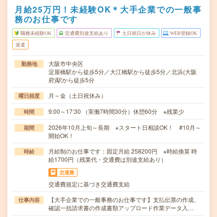
月給25万円！未経験OK＊大手企業での一般事
務のお仕事です
職種未経験OK
交通費別途支給あり
土日祝日が休み
WEB登録OK
派遣
大阪市中央区
勤務地
淀屋橋駅から徒歩5分／大江橋駅から徒歩5分／北浜(大阪
府)駅から徒歩5分
月～金（土日祝休み）
曜日頻度
9:00～17:30 （実働7時間30分）休憩60分 ※残業少
時間
2026年10月上旬～長期 ※スタート日相談OK！ #10月～
期間
開始OK！
月給制のお仕事です：固定月給 258200円 ※時給換算 時
時給
給1700円（残業代・交通費は別途支給あり）
交通費
交通費規定に基づき交通費支給
【大手企業での一般事務のお仕事です】支払伝票の作成、
仕事内容
確認一括請求書の作成書類アップロード作業データ入…