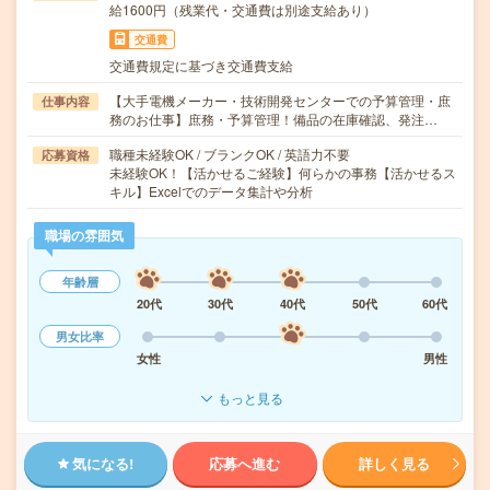
給1600円（残業代・交通費は別途支給あり）
交通費
交通費規定に基づき交通費支給
【大手電機メーカー・技術開発センターでの予算管理・庶
仕事内容
務のお仕事】庶務・予算管理！備品の在庫確認、発注…
職種未経験OK / ブランクOK / 英語力不要
応募資格
未経験OK！【活かせるご経験】何らかの事務【活かせるス
キル】Excelでのデータ集計や分析
職場の雰囲気
年齢層
20代
30代
40代
50代
60代
男女比率
女性
男性
もっと見る
気になる!
応募へ進む
詳しく見る