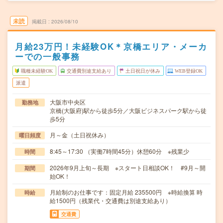
未読
掲載日
2026/08/10
月給23万円！未経験OK＊京橋エリア・メーカ
ーでの一般事務
職種未経験OK
交通費別途支給あり
土日祝日が休み
WEB登録OK
派遣
大阪市中央区
勤務地
京橋(大阪府)駅から徒歩5分／大阪ビジネスパーク駅から徒
歩5分
月～金（土日祝休み）
曜日頻度
8:45～17:30 （実働7時間45分）休憩60分 ※残業少
時間
2026年9月上旬～長期 ※スタート日相談OK！ #9月～開
期間
始OK！
月給制のお仕事です：固定月給 235500円 ※時給換算 時
時給
給1500円（残業代・交通費は別途支給あり）
交通費