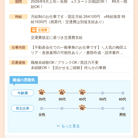
2026年9月上旬～長期 ※スタート日相談OK！ #9月～開
期間
始OK！
月給制のお仕事です：固定月給 264100円 ※時給換算 時
時給
給1630円（残業代・交通費は別途支給あり）
交通費
交通費規定に基づき交通費支給
【不動産会社での一般事務のお仕事です】＼人気の梅田エ
仕事内容
リア・直接雇用の可能性あり／・書類作成・請求書作…
職種未経験OK / ブランクOK / 英語力不要
応募資格
未経験OK！【活かせるご経験】何らかの事務
職場の雰囲気
年齢層
20代
30代
40代
50代
60代
男女比率
女性
男性
もっと見る