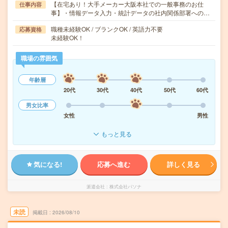
【在宅あり！大手メーカー大阪本社での一般事務のお仕
仕事内容
事】・情報データ入力・統計データの社内関係部署への…
職種未経験OK / ブランクOK / 英語力不要
応募資格
未経験OK！
職場の雰囲気
年齢層
20代
30代
40代
50代
60代
男女比率
女性
男性
もっと見る
気になる!
応募へ進む
詳しく見る
派遣会社
株式会社パソナ
未読
掲載日
2026/08/10