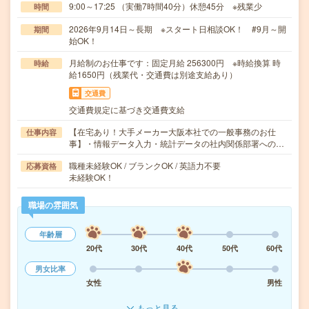
9:00～17:25 （実働7時間40分）休憩45分 ※残業少
時間
2026年9月14日～長期 ※スタート日相談OK！ #9月～開
期間
始OK！
月給制のお仕事です：固定月給 256300円 ※時給換算 時
時給
給1650円（残業代・交通費は別途支給あり）
交通費
交通費規定に基づき交通費支給
【在宅あり！大手メーカー大阪本社での一般事務のお仕
仕事内容
事】・情報データ入力・統計データの社内関係部署への…
職種未経験OK / ブランクOK / 英語力不要
応募資格
未経験OK！
職場の雰囲気
年齢層
20代
30代
40代
50代
60代
男女比率
女性
男性
もっと見る