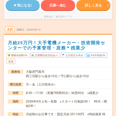
気になる!
応募へ進む
詳しく見る
派遣会社
株式会社パソナ
未読
掲載日
2026/08/10
月給25万円！大手電機メーカー・技術開発セ
ンターでの予算管理・庶務＊残業少
職種未経験OK
交通費別途支給あり
土日祝日が休み
WEB登録OK
派遣
大阪府門真市
勤務地
西三荘駅から徒歩10分／守口駅から徒歩15分
月～金（土日祝休み）
曜日頻度
8:30～17:00 （実働7時間45分）休憩45分 ※残業少
時間
2026年9月上旬～長期 ※スタート日相談OK！ #9月～開
期間
始OK！
月給制のお仕事です：固定月給 251100円 ※時給換算 時
時給