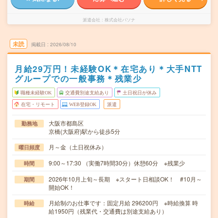
派遣会社
株式会社パソナ
未読
掲載日
2026/08/10
月給29万円！未経験OK＊在宅あり＊大手NTT
グループでの一般事務＊残業少
職種未経験OK
交通費別途支給あり
土日祝日が休み
在宅・リモート
WEB登録OK
派遣
大阪市都島区
勤務地
京橋(大阪府)駅から徒歩5分
月～金（土日祝休み）
曜日頻度
9:00～17:30 （実働7時間30分）休憩60分 ※残業少
時間
2026年10月上旬～長期 ※スタート日相談OK！ #10月～
期間
開始OK！
月給制のお仕事です：固定月給 296200円 ※時給換算 時
時給
給1950円（残業代・交通費は別途支給あり）