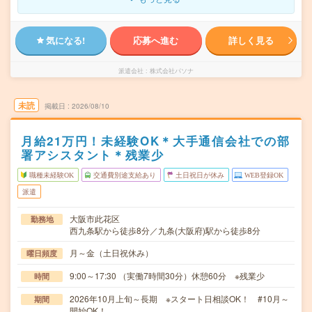
気になる!
応募へ進む
詳しく見る
派遣会社
株式会社パソナ
未読
掲載日
2026/08/10
月給21万円！未経験OK＊大手通信会社での部
署アシスタント＊残業少
職種未経験OK
交通費別途支給あり
土日祝日が休み
WEB登録OK
派遣
大阪市此花区
勤務地
西九条駅から徒歩8分／九条(大阪府)駅から徒歩8分
月～金（土日祝休み）
曜日頻度
9:00～17:30 （実働7時間30分）休憩60分 ※残業少
時間
2026年10月上旬～長期 ※スタート日相談OK！ #10月～
期間
開始OK！