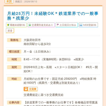
未読
掲載日
2026/08/10
月給25万円！未経験OK＊鉄道業界での一般事
務＊残業少
職種未経験OK
交通費別途支給あり
土日祝日が休み
WEB登録OK
派遣
大阪府吹田市
勤務地
南吹田駅から徒歩3分
月～金（土日祝休み）
曜日頻度
8:45～17:45 （実働8時間）休憩60分 ※残業少
時間
2026年9月上旬～長期 ※スタート日相談OK！ #9月～開
期間
始OK！
月給制のお仕事です：固定月給 259200円 ※時給換算 時
時給
給1600円（残業代・交通費は別途支給あり）
交通費
交通費規定に基づき交通費支給
【鉄道業界での一般事務のお仕事です】各種備品管理稟議
仕事内容