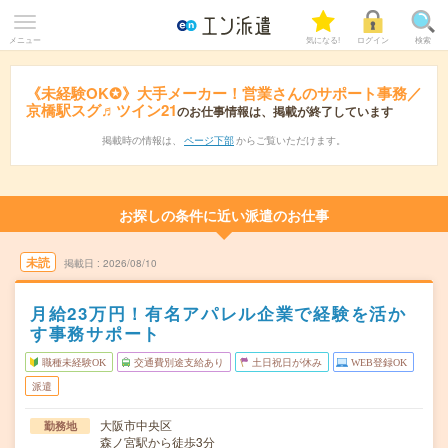
メニュー
気になる!
ログイン
検索
《未経験OK✪》大手メーカー！営業さんのサポート事務／
京橋駅スグ♬ツイン21
のお仕事情報は、掲載が終了しています
掲載時の情報は、
ページ下部
からご覧いただけます。
お探しの条件に近い派遣のお仕事
未読
掲載日
2026/08/10
月給23万円！有名アパレル企業で経験を活か
す事務サポート
職種未経験OK
交通費別途支給あり
土日祝日が休み
WEB登録OK
派遣
大阪市中央区
勤務地
森ノ宮駅から徒歩3分