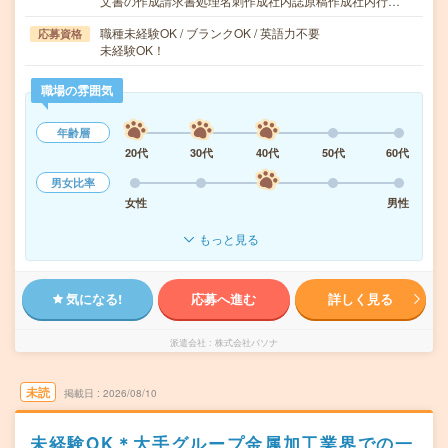
文書の作成請求書処理名刺作成社内誌原稿作成社内行…
職種未経験OK / ブランクOK / 英語力不要
応募資格
未経験OK！
職場の雰囲気
年齢層
20代
30代
40代
50代
60代
男女比率
女性
男性
もっと見る
気になる!
応募へ進む
詳しく見る
派遣会社
株式会社パソナ
未読
掲載日
2026/08/10
未経験OK＊大手グループ金属加工業界での一