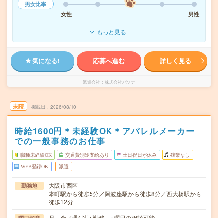
男女比率
女性
男性
もっと見る
気になる!
応募へ進む
詳しく見る
派遣会社
株式会社パソナ
未読
掲載日
2026/08/10
時給1600円＊未経験OK＊アパレルメーカー
での一般事務のお仕事
職種未経験OK
交通費別途支給あり
土日祝日が休み
残業なし
WEB登録OK
派遣
大阪市西区
勤務地
本町駅から徒歩5分／阿波座駅から徒歩8分／西大橋駅から
徒歩12分
月～金／週4以下勤務 ※曜日の相談可能
曜日頻度