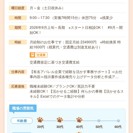
月～金（土日祝休み）
曜日頻度
9:00～17:30 （実働7時間15分）休憩75分 ※残業少
時間
2026年9月上旬～長期 ※スタート日相談OK！ #9月～開
期間
始OK！
月給制のお仕事です：固定月給 234900円 ※時給換算 時
時給
給1600円（残業代・交通費は別途支給あり）
交通費
交通費規定に基づき交通費支給
【有名アパレル企業で経験を活かす事務サポート】≪お仕
仕事内容
事内容≫指示書作成各種売り上げデータ分析と作成ア…
職種未経験OK / ブランクOK / 英語力不要
応募資格
未経験OK！【活かせるご経験】何らかの事務【活かせるス
キル】Excelでのデータ集計や分析
職場の雰囲気
年齢層
20代
30代
40代
50代
60代