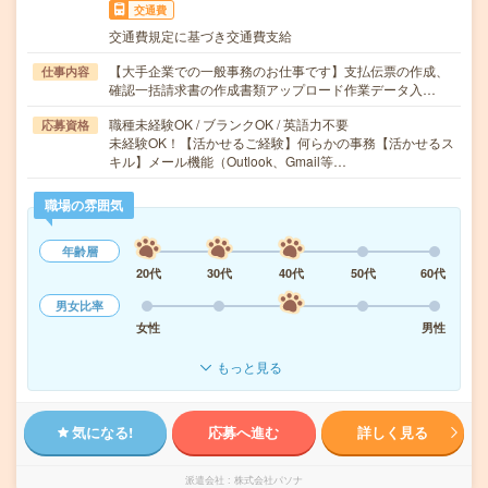
交通費
交通費規定に基づき交通費支給
【大手企業での一般事務のお仕事です】支払伝票の作成、
仕事内容
確認一括請求書の作成書類アップロード作業データ入…
職種未経験OK / ブランクOK / 英語力不要
応募資格
未経験OK！【活かせるご経験】何らかの事務【活かせるス
キル】メール機能（Outlook、Gmail等…
職場の雰囲気
年齢層
20代
30代
40代
50代
60代
男女比率
女性
男性
もっと見る
気になる!
応募へ進む
詳しく見る
派遣会社
株式会社パソナ