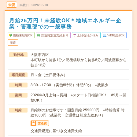
未読
掲載日
2026/08/10
月給25万円！未経験OK＊地域エネルギー企
業・管理部での一般事務
職種未経験OK
交通費別途支給あり
土日祝日が休み
WEB登録OK
派遣
大阪市西区
勤務地
本町駅から徒歩1分／肥後橋駅から徒歩8分／阿波座駅から
徒歩12分
月～金（土日祝休み）
曜日頻度
8:30～17:30 （実働8時間）休憩60分 ※残業少
時間
2026年9月上旬～長期 ※スタート日相談OK！ #9月～開
期間
始OK！
月給制のお仕事です：固定月給 259200円 ※時給換算 時
時給
給1600円（残業代・交通費は別途支給あり）
交通費
交通費規定に基づき交通費支給