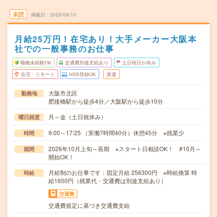
未読
掲載日
2026/08/10
月給25万円！在宅あり！大手メーカー大阪本
社での一般事務のお仕事
職種未経験OK
交通費別途支給あり
土日祝日が休み
在宅・リモート
WEB登録OK
派遣
大阪市北区
勤務地
肥後橋駅から徒歩4分／大阪駅から徒歩10分
月～金（土日祝休み）
曜日頻度
9:00～17:25 （実働7時間40分）休憩45分 ※残業少
時間
2026年10月上旬～長期 ※スタート日相談OK！ #10月～
期間
開始OK！
月給制のお仕事です：固定月給 256300円 ※時給換算 時
時給
給1650円（残業代・交通費は別途支給あり）
交通費
交通費規定に基づき交通費支給