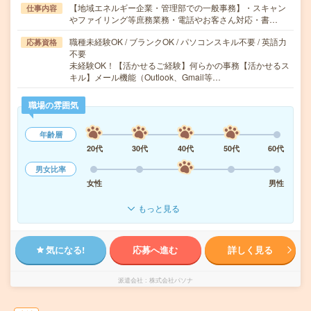
【地域エネルギー企業・管理部での一般事務】・スキャン
仕事内容
やファイリング等庶務業務・電話やお客さん対応・書…
職種未経験OK / ブランクOK / パソコンスキル不要 / 英語力
応募資格
不要
未経験OK！【活かせるご経験】何らかの事務【活かせるス
キル】メール機能（Outlook、Gmail等…
職場の雰囲気
年齢層
20代
30代
40代
50代
60代
男女比率
女性
男性
もっと見る
気になる!
応募へ進む
詳しく見る
派遣会社
株式会社パソナ