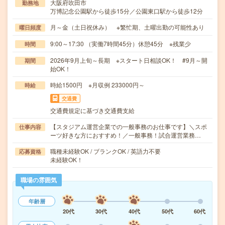
大阪府吹田市
勤務地
万博記念公園駅から徒歩15分／公園東口駅から徒歩12分
月～金（土日祝休み） ※繁忙期、土曜出勤の可能性あり
曜日頻度
9:00～17:30 （実働7時間45分）休憩45分 ※残業少
時間
2026年9月上旬～長期 ※スタート日相談OK！ #9月～開
期間
始OK！
時給1500円 ※月収例 233000円～
時給
交通費
交通費規定に基づき交通費支給
【スタジアム運営企業での一般事務のお仕事です】＼スポ
仕事内容
ーツ好きな方におすすめ！／一般事務！試合運営業務…
職種未経験OK / ブランクOK / 英語力不要
応募資格
未経験OK！
職場の雰囲気
年齢層
20代
30代
40代
50代
60代