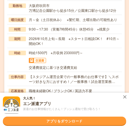
大阪府吹田市
勤務地
万博記念公園駅から徒歩15分／公園東口駅から徒歩12分
月～金（土日祝休み） ※繁忙期、土曜出勤の可能性あり
曜日頻度
9:00～17:30 （実働7時間45分）休憩45分 ※残業少
時間
2026年10月上旬～長期 ※スタート日相談OK！ #10月～
期間
開始OK！
時給1500円 ※月収例 233000円～
時給
交通費
交通費規定に基づき交通費支給
【スタジアム運営企業での一般事務のお仕事です】＼スポ
仕事内容
ーツ好きな方におすすめ！／一般事務！試合運営業務…
職種未経験OK / ブランクOK / 英語力不要
応募資格
未経験OK！
大人気！
エン派遣アプリ
職場の雰囲気
派遣のお仕事情報がたくさん！プッシュ通知で受け取ろう！
年齢層
アプリをダウンロード
20代
30代
40代
50代
60代