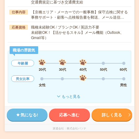
交通費規定に基づき交通費支給
【京橋エリア・メーカーでの一般事務】保守点検に関する
仕事内容
事務サポート・顧客へ点検報告書を郵送、メール送信…
職種未経験OK / ブランクOK / 英語力不要
応募資格
未経験OK！【活かせるスキル】メール機能（Outlook、
Gmail等）
職場の雰囲気
年齢層
20代
30代
40代
50代
60代
男女比率
女性
男性
もっと見る
気になる!
応募へ進む
詳しく見る
派遣会社
株式会社パソナ