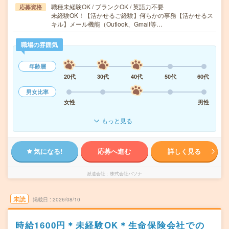
職種未経験OK / ブランクOK / 英語力不要
応募資格
未経験OK！【活かせるご経験】何らかの事務【活かせるス
キル】メール機能（Outlook、Gmail等…
職場の雰囲気
年齢層
20代
30代
40代
50代
60代
男女比率
女性
男性
もっと見る
気になる!
応募へ進む
詳しく見る
派遣会社
株式会社パソナ
未読
掲載日
2026/08/10
時給1600円＊未経験OK＊生命保険会社での