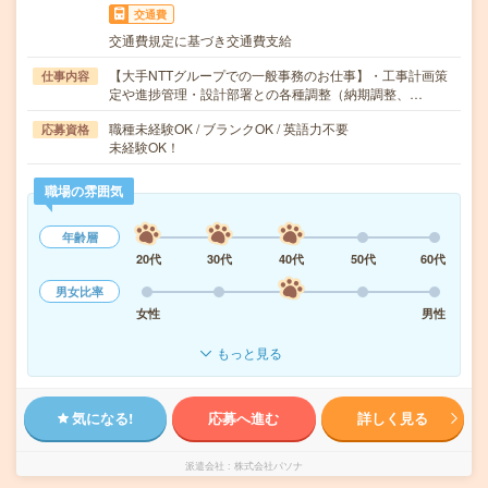
交通費
交通費規定に基づき交通費支給
【大手NTTグループでの一般事務のお仕事】・工事計画策
仕事内容
定や進捗管理・設計部署との各種調整（納期調整、…
職種未経験OK / ブランクOK / 英語力不要
応募資格
未経験OK！
職場の雰囲気
年齢層
20代
30代
40代
50代
60代
男女比率
女性
男性
もっと見る
気になる!
応募へ進む
詳しく見る
派遣会社
株式会社パソナ