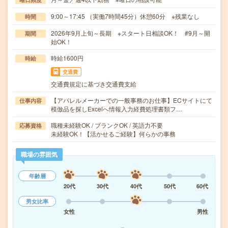
9:00～17:45 （実働7時間45分）休憩60分 ※残業なし
時間
2026年9月上旬～長期 ※スタート日相談OK！ #9月～開
期間
始OK！
時給1600円
時給
交通費
交通費規定に基づき交通費支給
【アパレルメーカーでの一般事務のお仕事】ECサイトにて
仕事内容
模倣品を探しExcelへ情報入力経費処理書類フ…
職種未経験OK / ブランクOK / 英語力不要
応募資格
未経験OK！【活かせるご経験】何らかの事務
職場の雰囲気
年齢層
20代
30代
40代
50代
60代
男女比率
女性
男性