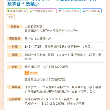
般事務＊残業少
職種未経験OK
交通費別途支給あり
土日祝日が休み
WEB登録OK
派遣
大阪府泉南郡
勤務地
日根野駅から車7分／熊取駅からバス7分
月～金（土日祝休み）
曜日頻度
8:45～17:25 （実働7時間45分）休憩60分 ※残業少
時間
2026年9月上旬～長期 ※スタート日相談OK！ #9月～開
期間
始OK！
時給1500円 ※月収例 233000円～
時給
交通費
交通費規定に基づき交通費支給
【大手グループ金属加工業界での一般事務のお仕事】事務
仕事内容
所内備品発注契約書等の整理社内・顧客への問い合わ…
職種未経験OK / ブランクOK / 英語力不要
応募資格
未経験OK！【活かせるご経験】何らかの事務