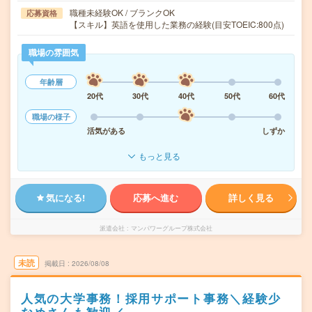
職種未経験OK / ブランクOK
応募資格
【スキル】英語を使用した業務の経験(目安TOEIC:800点)
職場の雰囲気
年齢層
20代
30代
40代
50代
60代
職場の様子
活気がある
しずか
もっと見る
気になる!
応募へ進む
詳しく見る
派遣会社
マンパワーグループ株式会社
未読
掲載日
2026/08/08
人気の大学事務！採用サポート事務＼経験少