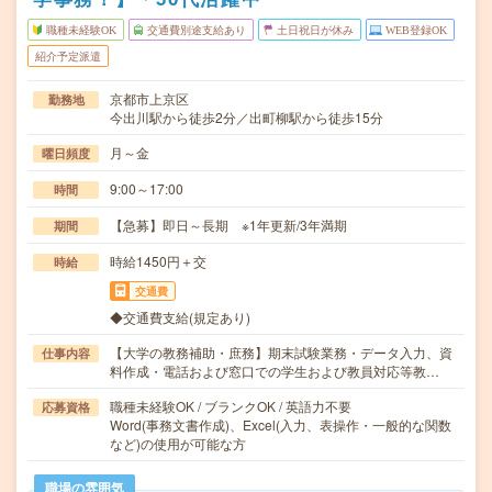
職種未経験OK
交通費別途支給あり
土日祝日が休み
WEB登録OK
紹介予定派遣
京都市上京区
勤務地
今出川駅から徒歩2分／出町柳駅から徒歩15分
月～金
曜日頻度
9:00～17:00
時間
【急募】即日～長期 ※1年更新/3年満期
期間
時給1450円＋交
時給
交通費
◆交通費支給(規定あり)
【大学の教務補助・庶務】期末試験業務・データ入力、資
仕事内容
料作成・電話および窓口での学生および教員対応等教…
職種未経験OK / ブランクOK / 英語力不要
応募資格
Word(事務文書作成)、Excel(入力、表操作・一般的な関数
など)の使用が可能な方
職場の雰囲気