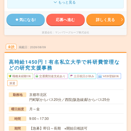
もっと見る
気になる!
応募へ進む
詳しく見る
派遣会社
マンパワーグループ株式会社
未読
掲載日
2026/08/09
高時給1450円！有名私立大学で科研費管理な
どの研究支援事務
職種未経験OK
交通費別途支給あり
土日祝日が休み
WEB登録OK
派遣
京都市北区
勤務地
円町駅からバス20分／西院(阪急線)駅からバス25分
月～金
曜日頻度
9:00～17:30
時間
【急募】即日～長期 ※開始日相談可
期間