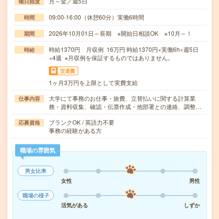
月～金／週5日
曜日頻度
09:00-16:00（休憩60分）実働6時間
時間
2026年10月01日～長期 ※開始日相談OK ※10月～！
期間
時給1370円 月収例 16万円 時給1370円×実働6h×週5日
時給
×4週 ※月収例を保証するものではありません。
交通費
1ヶ月3万円を上限として実費支給
大学にて事務のお仕事・旅費、立替払いに関する計算業
仕事内容
務・資料収集、確認・伝票作成・他部署との連絡、調整…
ブランクOK / 英語力不要
応募資格
事務の経験がある方
職場の雰囲気
男女比率
女性
男性
職場の様子
活気がある
しずか