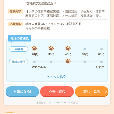
*交通費支給(規定)あり
【大学の体育事務室業務】・講師対応、学生対応・体育事
仕事内容
務室窓口対応、電話対応、メール対応・授業準備、授…
職種未経験OK / ブランクOK / 英語力不要
応募資格
何らかの事務経験
職場の雰囲気
年齢層
20代
30代
40代
50代
60代
職場の様子
活気がある
しずか
もっと見る
気になる!
応募へ進む
詳しく見る
派遣会社
マンパワーグループ株式会社