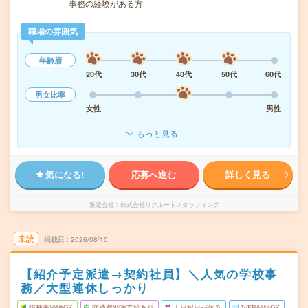
事務の経験がある方
職場の雰囲気
年齢層
20代
30代
40代
50代
60代
男女比率
女性
男性
もっと見る
気になる!
応募へ進む
詳しく見る
派遣会社
株式会社リクルートスタッフィング
未読
掲載日
2026/08/10
【紹介予定派遣→契約社員】＼人気の学校事
務／大型連休しっかり
職種未経験OK
交通費別途支給あり
土日祝日が休み
WEB登録OK