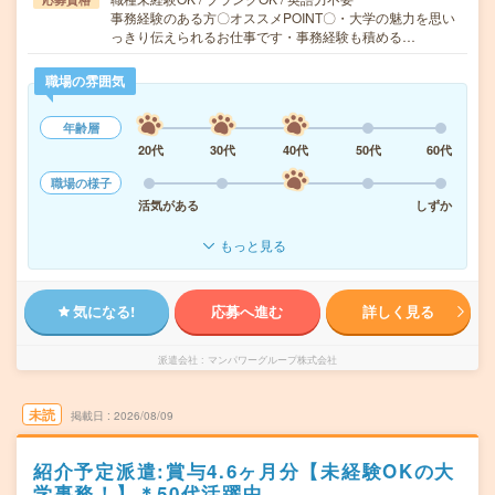
事務経験のある方〇オススメPOINT〇・大学の魅力を思い
っきり伝えられるお仕事です・事務経験も積める…
職場の雰囲気
年齢層
20代
30代
40代
50代
60代
職場の様子
活気がある
しずか
もっと見る
気になる!
応募へ進む
詳しく見る
派遣会社
マンパワーグループ株式会社
未読
掲載日
2026/08/09
紹介予定派遣:賞与4.6ヶ月分【未経験OKの大
学事務！】＊50代活躍中