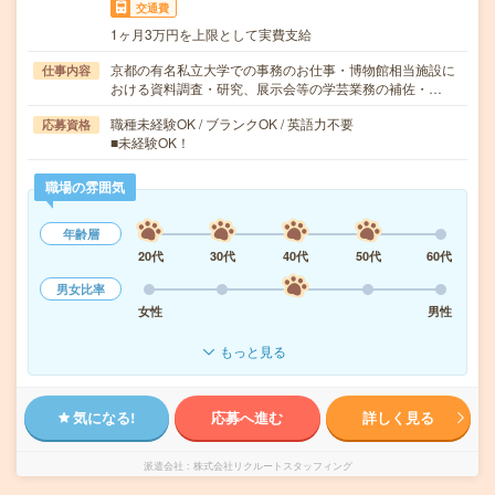
交通費
1ヶ月3万円を上限として実費支給
京都の有名私立大学での事務のお仕事・博物館相当施設に
仕事内容
おける資料調査・研究、展示会等の学芸業務の補佐・…
職種未経験OK / ブランクOK / 英語力不要
応募資格
■未経験OK！
職場の雰囲気
年齢層
20代
30代
40代
50代
60代
男女比率
女性
男性
もっと見る
気になる!
応募へ進む
詳しく見る
派遣会社
株式会社リクルートスタッフィング