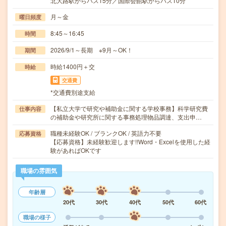
北大路駅からバス15分／国際会館駅からバス10分
月～金
曜日頻度
8:45～16:45
時間
2026/9/1～長期 ※9月～OK！
期間
時給1400円＋交
時給
交通費
*交通費別途支給
【私立大学で研究や補助金に関する学校事務】科学研究費
仕事内容
の補助金や研究所に関する事務処理物品調達、支出申…
職種未経験OK / ブランクOK / 英語力不要
応募資格
【応募資格】未経験歓迎します!!Word・Excelを使用した経
験があればOKです
職場の雰囲気
年齢層
20代
30代
40代
50代
60代
職場の様子