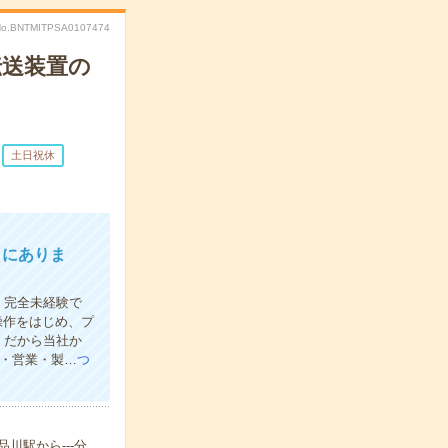
No.BNTMITPSA0107474
伝送装置の
土日祝休
こにありま
！完全未経験で
操作をはじめ、プ
。だから当社か
食・営業・製…
つ
品川駅から---分