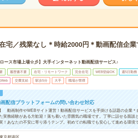
在宅／残業なし＊時給2000円＊動画配信企
ロース市場上場☆彡】大手インターネット動画配信サービス♪
要
履歴書不要
在宅・リモートワーク
完全在宅
WEB登録OK
週5日勤務
信Web
交費支給
駅歩5分
大手
職場が禁煙
！
動画配信プラットフォームの問い合わせ対応
】 動画制作やWEBサイト運営！動画配信サービスを手掛ける話題の企業＊
た実務経験がある方歓迎！落ち着いた雰囲気の職場です。丁寧に話せる面談
実！あなたの不安に寄り添うテンプ。初めての転職でも安心して進める環境
東京都港区