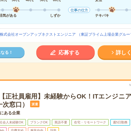
20代
30代
40代
50代
60代
女性
仕事の仕方
活気がある
しずか
テキパキ
株式会社オープンアップネクストエンジニア （東証プライム上場企業グルー
応募する
詳し
になる！
！【正社員雇用】未経験からOK！ITエンジニ
一次窓口）
派遣
にある企業
社会人未経験OK
ブランクOK
英語不要
在宅・リモートワーク
週5日勤務
eb
交費支給
服装自由
語学