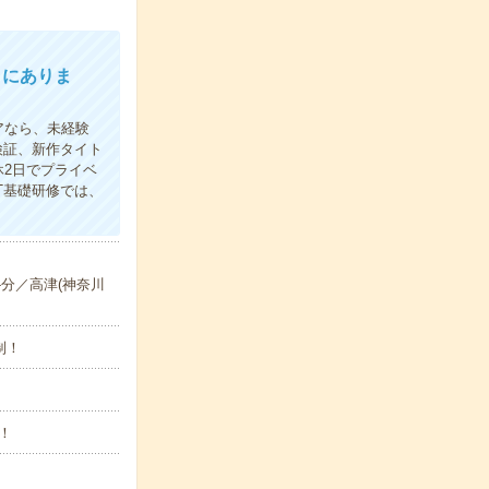
こにありま
アなら、未経験
検証、新作タイト
2日でプライベ
T基礎研修では、
-分／高津(神奈川
制！
！