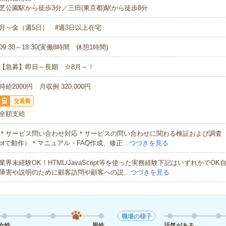
芝公園駅から徒歩3分／三田(東京都)駅から徒歩8分
月～金（週5日） #週3日以上在宅
09:30～18:30(実働8時間 休憩1時間)
【急募】即日～長期 ※8月～！
時給2000円 月収例 320,000円
交通費
全額支給
＊サービス問い合わせ対応＊サービスの問い合わせに関わる検証および調査（HTML
ptで動作）＊マニュアル・FAQ作成、修正…
つづきを見る
業界未経験OK！HTML/JavaScript等を使った実務経験下記はいずれかでO
障害や説明のために顧客訪問や顧客への説…
つづきを見る
職場の様子
女性
男性
活気がある