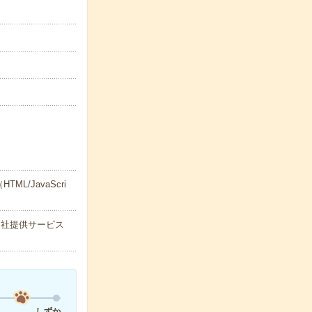
/JavaScri
K自社提供サービス
しずか