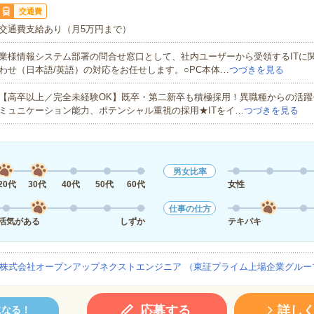
交通費
交通費支給あり（月5万円まで）
業様情報システム部署の問合せ窓口として、社内ユーザーから受領するITに
わせ（日本語/英語）の対応をお任せします。○PC本体…
つづきを見る
【高卒以上／完全未経験OK】既卒・第二新卒も積極採用！異職種からの活躍
ミュニケーション能力、ポテンシャル重視の採用★ITをイ…
つづきを見る
男女比率
20代
30代
40代
50代
60代
女性
仕事の仕方
活気がある
しずか
テキパキ
株式会社オープンアップネクストエンジニア （東証プライム上場企業グルー
応募する
詳し
になる！