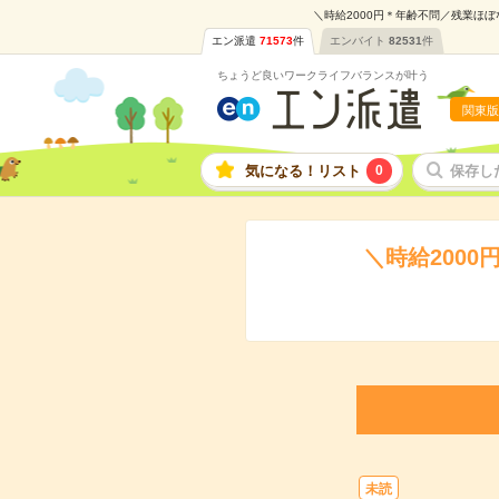
＼時給2000円＊年齢不問／残業ほぼ
エン派遣
71573
件
エンバイト
82531
件
ちょうど良いワークライフバランスが叶う
関東版
気になる！リスト
0
保存し
＼時給200
未読