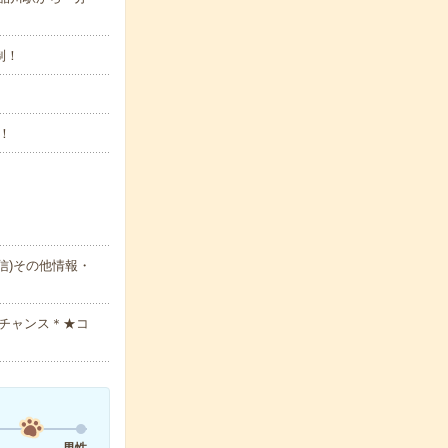
制！
！
信)その他情報・
チャンス＊★コ