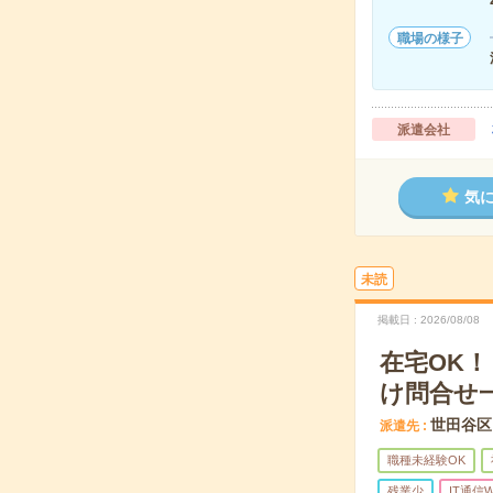
職場の様子
派遣会社
気
未読
掲載日
2026/08/08
在宅OK
け問合せ
世田谷区
派遣先
職種未経験OK
残業少
IT通信W