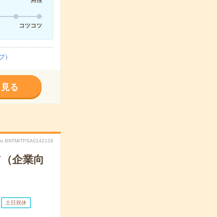
男性
コツコツ
プ）
く見る
No.BNTMITPSA0142128
ア（企業向
土日祝休