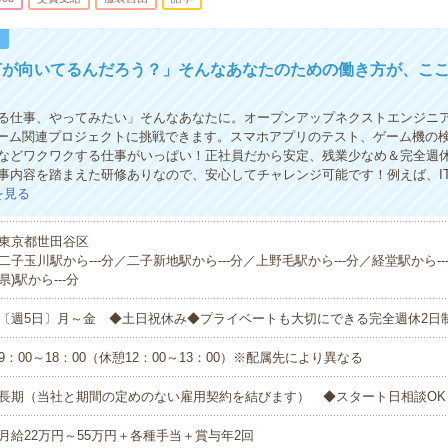
！
何が向いてるんだろう？」そんなあなたのための働き方が、こ
る仕事、やってみたい」そんなあなたに。オープンアップネクストエンジニ
ゲーム関連プロジェクトに挑戦できます。スマホアプリのテスト、ゲーム機の
などワクワクする仕事がいっぱい！正社員だから安定、残業少なめ＆完全週休
事内容を踏まえた研修ありなので、安心してチャレンジ可能です！例えば、I
を見る
東京都世田谷区
二子玉川駅から---分／二子新地駅から---分／上野毛駅から---分／経堂駅から--
県)駅から---分
〔週5日〕月～金 ◆土日祝休み◆プライベートも大切にできる完全週休2日
9：00～18：00（休憩12：00～13：00）※配属先により異なる
長期（当社と期間の定めのない雇用契約を結びます） ◆スタート日相談OK
月給22万円～55万円＋各種手当＋賞与年2回