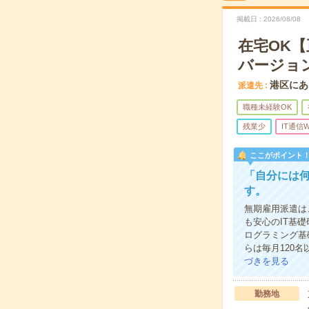
掲載日
2026/08/08
在宅OK
バージョ
港区にあ
派遣先
職種未経験OK
残業少
IT通信W
ここがポイント
「自分には
す。
無期雇用派遣は
も安心のIT基
ログラミング基
らは毎月120
づきを見る
勤務地