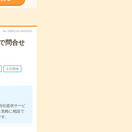
No.TMPE26-0600405
業で問合せ
土日祝休
自社提供サービ
と気軽に相談で
です。