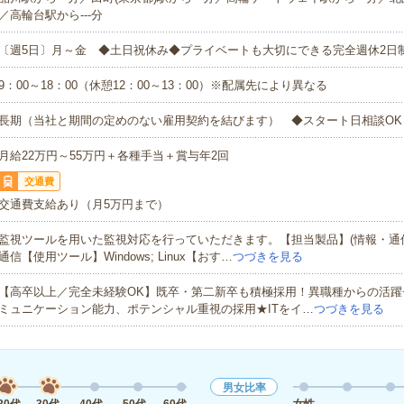
／高輪台駅から---分
〔週5日〕月～金 ◆土日祝休み◆プライベートも大切にできる完全週休2日
9：00～18：00（休憩12：00～13：00）※配属先により異なる
長期（当社と期間の定めのない雇用契約を結びます） ◆スタート日相談OK
月給22万円～55万円＋各種手当＋賞与年2回
交通費
交通費支給あり（月5万円まで）
監視ツールを用いた監視対応を行っていただきます。【担当製品】(情報・通
通信【使用ツール】Windows; Linux【おす…
つづきを見る
【高卒以上／完全未経験OK】既卒・第二新卒も積極採用！異職種からの活躍
ミュニケーション能力、ポテンシャル重視の採用★ITをイ…
つづきを見る
男女比率