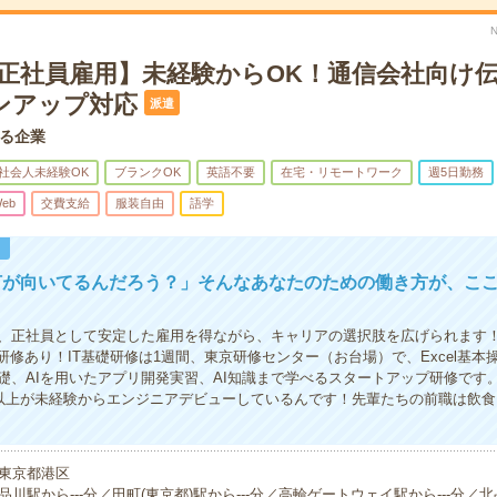
【正社員雇用】未経験からOK！通信会社向け
ンアップ対応
派遣
る企業
社会人未経験OK
ブランクOK
英語不要
在宅・リモートワーク
週5日勤務
eb
交費支給
服装自由
語学
！
何が向いてるんだろう？」そんなあなたのための働き方が、こ
、正社員として安定した雇用を得ながら、キャリアの選択肢を広げられます
礎研修あり！IT基礎研修は1週間、東京研修センター（お台場）で、Excel基本
礎、AIを用いたアプリ開発実習、AI知識まで学べるスタートアップ研修です
名以上が未経験からエンジニアデビューしているんです！先輩たちの前職は飲
東京都港区
品川駅から---分／田町(東京都)駅から---分／高輪ゲートウェイ駅から---分／北