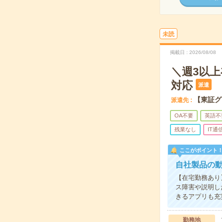
未読
掲載日
2026/08/08
＼週3以上
対応
派遣
【東証グ
派遣先
OA不要
英語不
残業なし
IT通
ここがポイント
自社製品の
【在宅勤務あり
ス障害や説明し
きるアプリも充
勤務地