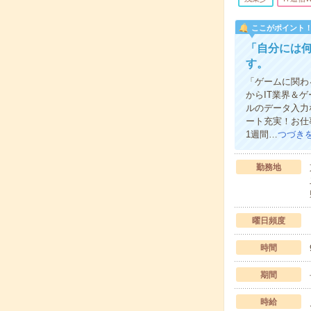
ここがポイント
「自分には
す。
「ゲームに関わ
からIT業界＆
ルのデータ入力
ート充実！お仕
1週間…
つづき
勤務地
曜日頻度
時間
期間
時給