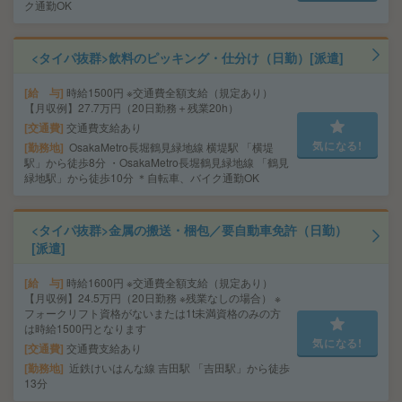
ク通勤OK
<タイパ抜群>飲料のピッキング・仕分け（日勤）[派遣]
給 与
時給1500円 ※交通費全額支給（規定あり）
【月収例】27.7万円（20日勤務＋残業20h）
交通費
交通費支給あり
気になる!
勤務地
OsakaMetro長堀鶴見緑地線 横堤駅 「横堤
駅」から徒歩8分 ・OsakaMetro長堀鶴見緑地線 「鶴見
緑地駅」から徒歩10分 ＊自転車、バイク通勤OK
<タイパ抜群>金属の搬送・梱包／要自動車免許（日勤）
[派遣]
給 与
時給1600円 ※交通費全額支給（規定あり）
【月収例】24.5万円（20日勤務 ※残業なしの場合） ※
フォークリフト資格がないまたは1t未満資格のみの方
は時給1500円となります
気になる!
交通費
交通費支給あり
勤務地
近鉄けいはんな線 吉田駅 「吉田駅」から徒歩
13分