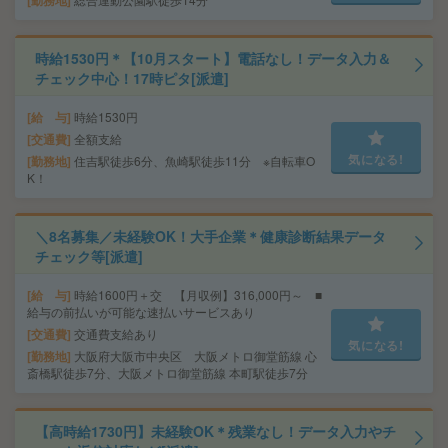
勤務地
時給1530円＊【10月スタート】電話なし！データ入力＆
チェック中心！17時ピタ[派遣]
給 与
時給1530円
交通費
全額支給
気になる!
勤務地
住吉駅徒歩6分、魚崎駅徒歩11分 ※自転車O
K！
＼8名募集／未経験OK！大手企業＊健康診断結果データ
チェック等[派遣]
給 与
時給1600円＋交 【月収例】316,000円～ ■
給与の前払いが可能な速払いサービスあり
交通費
交通費支給あり
気になる!
勤務地
大阪府大阪市中央区 大阪メトロ御堂筋線 心
斎橋駅徒歩7分、大阪メトロ御堂筋線 本町駅徒歩7分
【高時給1730円】未経験OK＊残業なし！データ入力やチ