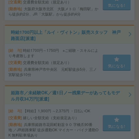
交通費
交通費全額支給（規定あり）
気になる!
勤務地
大阪府大阪市北区 大阪メトロ「梅田駅」か
ら徒歩約2分、JR「大阪駅」から徒歩約4分
時給1700円以上「ルイ・ヴィトン」販売スタッフ 神戸
路面店[派遣]
給 与
時給1700円～1750円 ※ご経験・スキルによ
り考慮致します
交通費
交通費全額支給（規定あり）
気になる!
勤務地
兵庫県神戸市中央区 元町駅徒歩5分、三ノ
宮駅徒歩10分
姫路市／未経験OK／週1日ノー残業デーがあってもモデ
ル月収34万円[派遣]
給 与
【時給】1,900円 ～2,375円 ・日払いOK
交通費
嬉しい全額支給（支給規定あり）
勤務地
兵庫県姫路市花田町勅旨９０ 字橋爪90番
気になる!
地 ／JR姫路東駅 徒歩通勤OK マイカー・バイク通勤O
K 無料駐車場あり