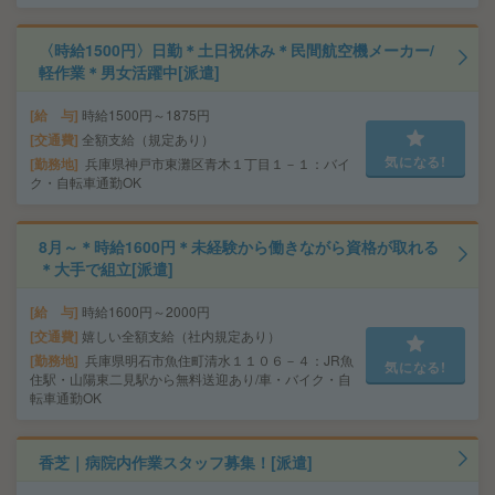
〈時給1500円〉日勤＊土日祝休み＊民間航空機メーカー/
軽作業＊男女活躍中[派遣]
給 与
時給1500円～1875円
交通費
全額支給（規定あり）
気になる!
勤務地
兵庫県神戸市東灘区青木１丁目１－１：バイ
ク・自転車通勤OK
8月～＊時給1600円＊未経験から働きながら資格が取れる
＊大手で組立[派遣]
給 与
時給1600円～2000円
交通費
嬉しい全額支給（社内規定あり）
勤務地
兵庫県明石市魚住町清水１１０６－４：JR魚
気になる!
住駅・山陽東二見駅から無料送迎あり/車・バイク・自
転車通勤OK
香芝｜病院内作業スタッフ募集！[派遣]