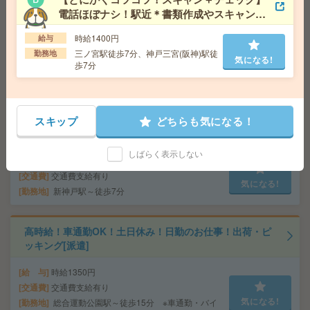
電話ほぼナシ！駅近＊書類作成やスキャン等
座り仕事！給与即払いOK！高時給！土日休み！部品製
[派遣]
造・検査[派遣]
時給1400円
給与
三ノ宮駅徒歩7分、神戸三宮(阪神)駅徒
勤務地
気になる!
給 与
時給1500円
歩7分
交通費
交通費支給有り
気になる!
勤務地
西神中央駅～車16分 ※送迎有り
スキップ
どちらも気になる！
平日休み！日勤のお仕事！袋詰め作業など[派遣]
しばらく表示しない
給 与
時給1200円
交通費
交通費支給有り
気になる!
勤務地
新神戸駅～徒歩7分
高時給！車通勤OK！土日休み！日勤のお仕事！出荷・ピ
ッキング[派遣]
給 与
時給1350円
交通費
交通費支給有り
気になる!
勤務地
総合運動公園駅～徒歩15分 ※車通勤・バイ