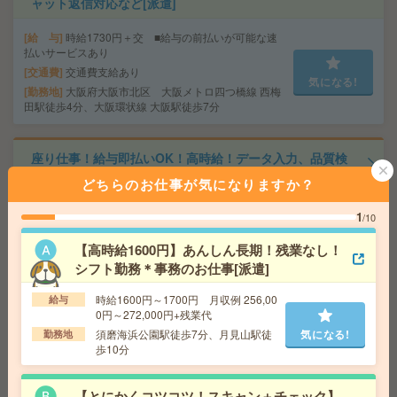
ャット返信対応など[派遣]
給 与
時給1730円＋交 ■給与の前払いが可能な速
払いサービスあり
交通費
交通費支給あり
気になる!
勤務地
大阪府大阪市北区 大阪メトロ四つ橋線 西梅
田駅徒歩4分、大阪環状線 大阪駅徒歩7分
座り仕事！給与即払いOK！高時給！データ入力、品質検
査[派遣]
どちらのお仕事が気になりますか？
給 与
時給1500円
1
/10
交通費
交通費支給有り
気になる!
【高時給1600円】あんしん長期！残業なし！
勤務地
南公園駅～徒歩7分 ※送迎有り
シフト勤務＊事務のお仕事[派遣]
給与即払いOK！高時給！日勤のお仕事！検査業務[派遣]
時給1600円～1700円 月収例 256,00
給与
0円～272,000円+残業代
須磨海浜公園駅徒歩7分、月見山駅徒
気になる!
給 与
勤務地
時給1350円
歩10分
交通費
交通費支給有り
気になる!
勤務地
西神中央駅～車10分 ※送迎有り
【とにかくコツコツ！スキャン＋チェック】