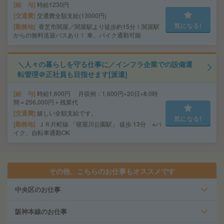
給 与
時給1230円
交通費
交通費全額支給(13000円)
気になる!
勤務地
香芝市関屋／関屋駅より徒歩約15分！関屋駅
からの無料送迎バスあり！ 車、バイク通勤可能
＼人々の暮らしを守る仕事に／インフラ企業での設備運
転管理＠正社員も目指せます[派遣]
給 与
時給1,600円 月収例：1,600円×20日×8.0時
間＝256,000円＋残業代
交通費
嬉しい全額支給です。
気になる!
勤務地
ＪＲ片町線 「寝屋川公園駅」 徒歩 13分 ※バ
イク、自転車通勤OK
その他、こちらのお仕事もオススメです
中央区のお仕事
阪神本線のお仕事