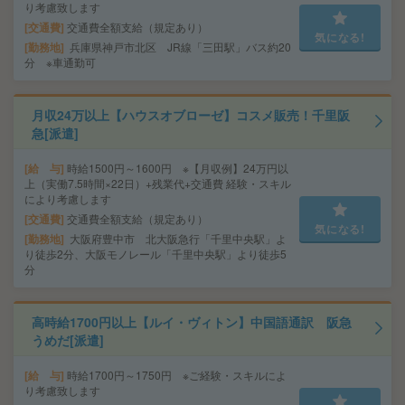
り考慮致します
交通費
交通費全額支給（規定あり）
気になる!
勤務地
兵庫県神戸市北区 JR線「三田駅」バス約20
分 ※車通勤可
月収24万以上【ハウスオブローゼ】コスメ販売！千里阪
急[派遣]
給 与
時給1500円～1600円 ※【月収例】24万円以
上（実働7.5時間×22日）+残業代+交通費 経験・スキル
により考慮します
交通費
交通費全額支給（規定あり）
気になる!
勤務地
大阪府豊中市 北大阪急行「千里中央駅」よ
り徒歩2分、大阪モノレール「千里中央駅」より徒歩5
分
高時給1700円以上【ルイ・ヴィトン】中国語通訳 阪急
うめだ[派遣]
給 与
時給1700円～1750円 ※ご経験・スキルによ
り考慮致します