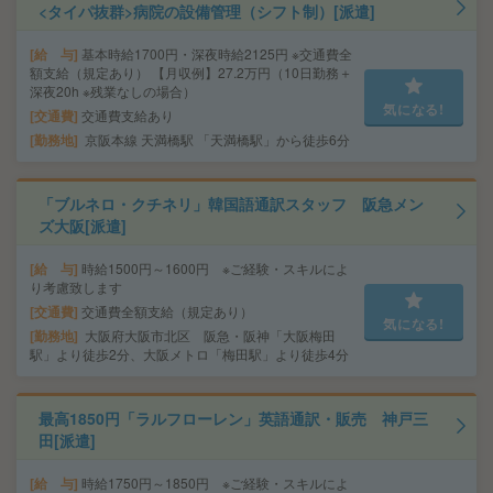
<タイパ抜群>病院の設備管理（シフト制）[派遣]
給 与
基本時給1700円・深夜時給2125円 ※交通費全
額支給（規定あり） 【月収例】27.2万円（10日勤務＋
深夜20h ※残業なしの場合）
気になる!
交通費
交通費支給あり
勤務地
京阪本線 天満橋駅 「天満橋駅」から徒歩6分
「ブルネロ・クチネリ」韓国語通訳スタッフ 阪急メン
ズ大阪[派遣]
給 与
時給1500円～1600円 ※ご経験・スキルによ
り考慮致します
交通費
交通費全額支給（規定あり）
気になる!
勤務地
大阪府大阪市北区 阪急・阪神「大阪梅田
駅」より徒歩2分、大阪メトロ「梅田駅」より徒歩4分
最高1850円「ラルフローレン」英語通訳・販売 神戸三
田[派遣]
給 与
時給1750円～1850円 ※ご経験・スキルによ