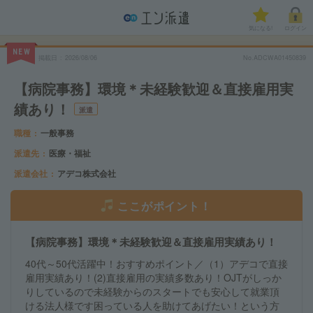
気になる!
ログイン
NEW
掲載日
2026/08/06
No.ADCWA01450839
【病院事務】環境＊未経験歓迎＆直接雇用実
績あり！
派遣
職種
一般事務
派遣先
医療・福祉
派遣会社
アデコ株式会社
ここがポイント！
【病院事務】環境＊未経験歓迎＆直接雇用実績あり！
40代～50代活躍中！おすすめポイント／（1）アデコで直接
雇用実績あり！(2)直接雇用の実績多数あり！OJTがしっか
りしているので未経験からのスタートでも安心して就業頂
ける法人様です困っている人を助けてあげたい！という方