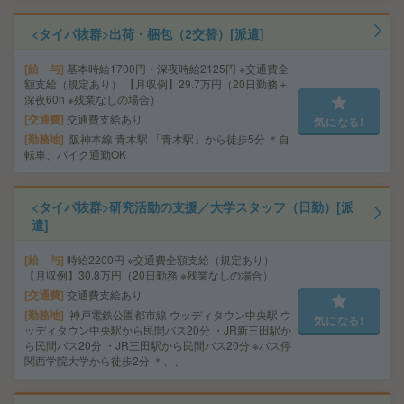
<タイパ抜群>出荷・梱包（2交替）[派遣]
給 与
基本時給1700円・深夜時給2125円 ※交通費全
額支給（規定あり） 【月収例】29.7万円（20日勤務＋
深夜60h ※残業なしの場合）
交通費
交通費支給あり
気になる!
勤務地
阪神本線 青木駅 「青木駅」から徒歩5分 ＊自
転車、バイク通勤OK
<タイパ抜群>研究活動の支援／大学スタッフ（日勤）[派
遣]
給 与
時給2200円 ※交通費全額支給（規定あり）
【月収例】30.8万円（20日勤務 ※残業なしの場合）
交通費
交通費支給あり
勤務地
神戸電鉄公園都市線 ウッディタウン中央駅 ウ
気になる!
ッディタウン中央駅から民間バス20分 ・JR新三田駅か
ら民間バス20分 ・JR三田駅から民間バス20分 ※バス停
関西学院大学から徒歩2分 ＊、、