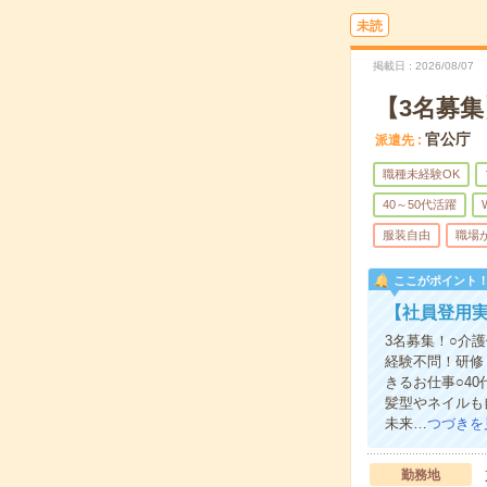
未読
掲載日
2026/08/07
【3名募
官公庁
派遣先
職種未経験OK
40～50代活躍
服装自由
職場
ここがポイント
【社員登用実
3名募集！○介
経験不問！研修
きるお仕事○4
髪型やネイルも
未来…
つづきを
勤務地