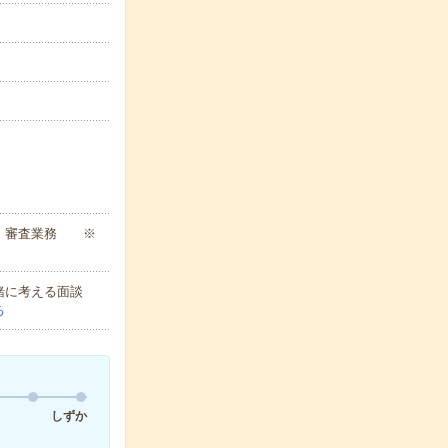
認、審査業務 ※
緒に考える面談
る
しずか