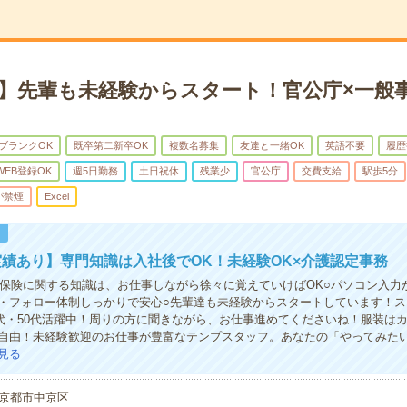
集】先輩も未経験からスタート！官公庁×一般
ブランクOK
既卒第二新卒OK
複数名募集
友達と一緒OK
英語不要
履歴
WEB登録OK
週5日勤務
土日祝休
残業少
官公庁
交費支給
駅歩5分
が禁煙
Excel
！
績あり】専門知識は入社後でOK！未経験OK×介護認定事務
護保険に関する知識は、お仕事しながら徐々に覚えていけばOK○パソコン入力
・フォロー体制しっかりで安心○先輩達も未経験からスタートしています！ス
0代・50代活躍中！周りの方に聞きながら、お仕事進めてくださいね！服装はカ
自由！未経験歓迎のお仕事が豊富なテンプスタッフ。あなたの「やってみた
見る
京都市中京区