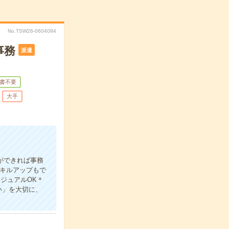
No.TSW26-0604094
事務
派遣
書不要
大手
ができれば事務
キルアップもで
ジュアルOK＊
い」を大切に、