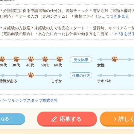
＊介護認定に係る申請書類の仕分け、書類チェック＊電話応対（書類不備時
せ対応）＊データ入力（専用システム） ＊書類ファイリン…
つづきを見る
＊未経験の方歓迎＊未経験の方でも安心スタート！・登録時、キャリアを一
（電話面談の場合）・あなたに合ったお仕事や働き方をご提案…
つづきを見
男女比率
20代
30代
40代
50代
60代
女性
仕事の仕方
活気がある
しずか
テキパキ
パーソルテンプスタッフ株式会社
応募する
詳し
になる！