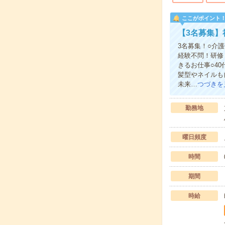
ここがポイント
【3名募集】
3名募集！○介
経験不問！研修
きるお仕事○4
髪型やネイルも
未来…
つづきを
勤務地
曜日頻度
時間
期間
時給