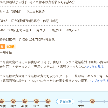
烏丸御池駅から徒歩5分／京都市役所前駅から徒歩5分
月～金（週5日） ※土日祝休み
08:45～17:30(実働7時間45分 休憩1時間)
2026年09月上旬～長期 8月スタート相談OK ※9月～！
時給1250円 月収例 193,750円+残業代
交通費
全額支給
＊介護認定に係る申請書類の仕分け、書類チェック＊電話応対（書類不備時
せ対応）＊データ入力（専用システム） ＊書類ファイリン…
つづきを見る
＊未経験の方歓迎＊未経験の方でも安心スタート！・登録時、キャリアを一
（電話面談の場合）・あなたに合ったお仕事や働き方をご提案…
つづきを見
男女比率
20代
30代
40代
50代
60代
女性