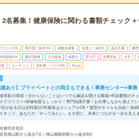
】2名募集！健康保険に関わる書類チェック＋
ブランクOK
既卒第二新卒OK
複数名募集
友達と一緒OK
英語不要
履歴
WEB登録OK
週5日勤務
土日祝休
残業少
官公庁
交費支給
大手
遣多
ルーティン
自転車・バイクOK
Excel
！
実績あり】プライベートとの両立もできる！事務センター×事務
理者常駐の環境！分からないことはいつでも確認＆聞ける職場○申請書類のチ
スでコツコツ○研修制度もしっかり！専門知識不要！お仕事しながら覚えてい
予定がある日は定時退社OK服装はカジュアルOK＊髪型やネイルも自由！未経
スタッフ。あなたの「やってみたい」を大切に、未来につながる一歩を支え
京都市伏見区
伏見桃山駅から徒歩7分／桃山御陵前駅から徒歩8分