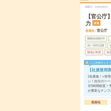
掲載日
2026/08/07
【官公庁
力
派遣
官公庁
派遣先
職種未経験OK
40～50代活躍
職場が禁煙
派
ここがポイント
【社員登用
2名募集！○管
ン！自分のペー
月5時間程度！
が豊富なテンプ
勤務地