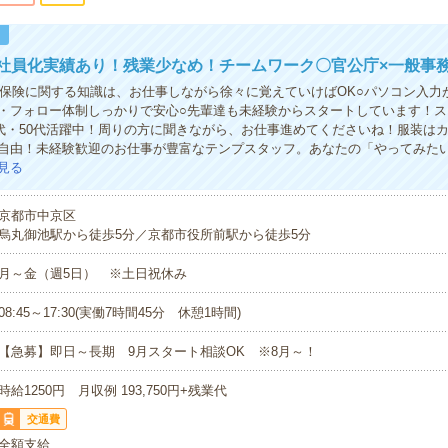
！
社員化実績あり！残業少なめ！チームワーク〇官公庁×一般事
護保険に関する知識は、お仕事しながら徐々に覚えていけばOK○パソコン入力
・フォロー体制しっかりで安心○先輩達も未経験からスタートしています！ス
0代・50代活躍中！周りの方に聞きながら、お仕事進めてくださいね！服装はカ
自由！未経験歓迎のお仕事が豊富なテンプスタッフ。あなたの「やってみた
見る
京都市中京区
烏丸御池駅から徒歩5分／京都市役所前駅から徒歩5分
月～金（週5日） ※土日祝休み
08:45～17:30(実働7時間45分 休憩1時間)
【急募】即日～長期 9月スタート相談OK ※8月～！
時給1250円 月収例 193,750円+残業代
交通費
全額支給