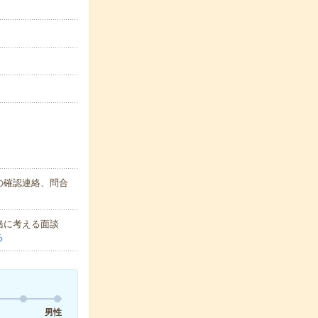
の確認連絡、問合
緒に考える面談
る
男性