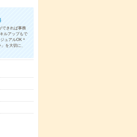
務
ができれば事務
キルアップもで
ジュアルOK＊
い」を大切に、