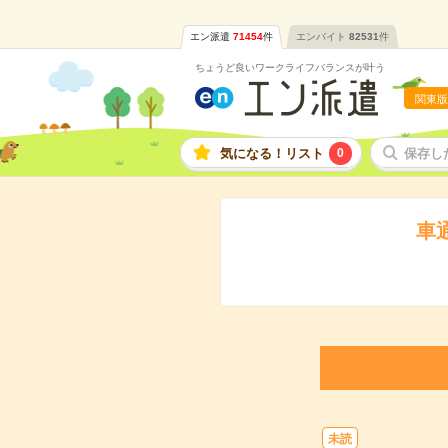
エン派遣
71454
件
エンバイト
82531
件
ちょうど良いワークライフバランスが叶う
関東版
気になる！リスト
0
保存し
車
未読