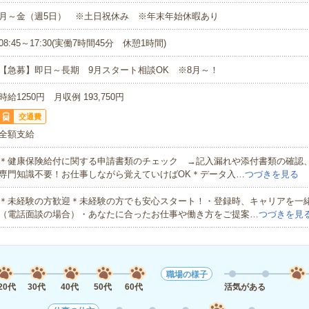
月～金（週5日） ※土日祝休み ※年末年始休暇あり
08:45～17:30(実働7時間45分 休憩1時間)
【急募】即日～長期 9月スタート相談OK ※8月～！
時給1250円 月収例 193,750円
交通費
全額支給
＊健康保険給付に関する申請書類のチェック →記入漏れや添付書類の確
専門知識不要！お仕事しながら覚えていけばOK＊データ入…
つづきを見る
＊未経験の方歓迎＊未経験の方でも安心スタート！・登録時、キャリアを一
（電話面談の場合）・あなたに合ったお仕事や働き方をご提案…
つづきを見
職場の様子
20代
30代
40代
50代
60代
活気がある