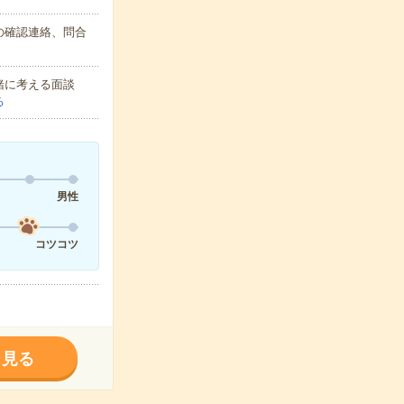
の確認連絡、問合
緒に考える面談
る
男性
コツコツ
く見る