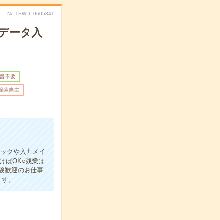
No.TSW26-0605341
データ入
書不要
服装自由
ェックや入力メイ
けばOK○残業は
験歓迎のお仕事
ます。