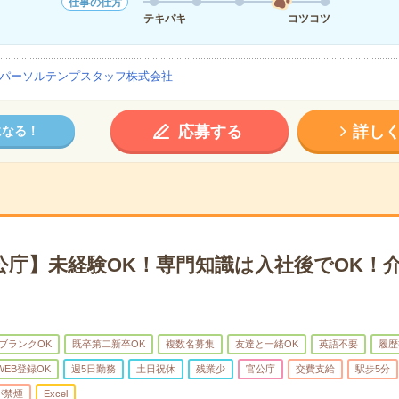
仕事の仕方
テキパキ
コツコツ
パーソルテンプスタッフ株式会社
応募する
詳し
になる！
官公庁】未経験OK！専門知識は入社後でOK！
ブランクOK
既卒第二新卒OK
複数名募集
友達と一緒OK
英語不要
履歴
WEB登録OK
週5日勤務
土日祝休
残業少
官公庁
交費支給
駅歩5分
が禁煙
Excel