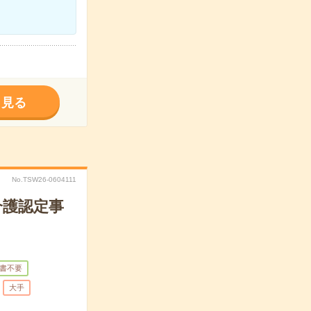
く見る
No.TSW26-0604111
介護認定事
書不要
大手