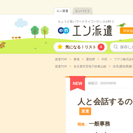
エン派遣
エンバイト
ちょうど良いワークライフバランスが叶う
関東版
気になる！リスト
0
保存し
派遣TOP
東海
愛知県
中区
アデコ株式会
派遣TOP
名古屋市営地下鉄東山線
伏見(愛知県)駅
NEW
掲載日
2026
/
08
/
06
人と会話するの
派遣
一般事務
職種