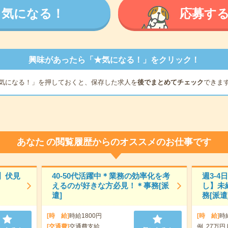
気になる！
応募す
興味があったら「★気になる！」をクリック！
気になる！」を押しておくと、保存した求人を
後でまとめてチェック
できま
あなた
の閲覧履歴からのオススメのお仕事です
】伏見
40-50代活躍中＊業務の効率化を考
週3-4
えるのが好きな方必見！＊事務[派
し】未
遣]
務[派遣
[時 給]
時給1800円
[時 給]
時
[交通費]
交通費支給
例 27万円