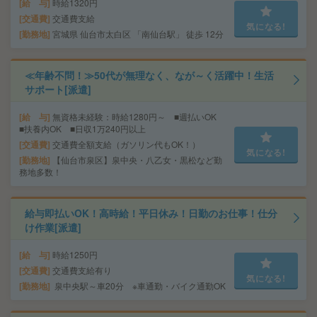
給 与
時給1320円
交通費
交通費支給
気になる!
勤務地
宮城県 仙台市太白区 「南仙台駅」 徒歩 12分
≪年齢不問！≫50代が無理なく、なが～く活躍中！生活
サポート[派遣]
給 与
無資格未経験：時給1280円～ ■週払いOK
■扶養内OK ■日収1万240円以上
交通費
交通費全額支給（ガソリン代もOK！）
気になる!
勤務地
【仙台市泉区】泉中央・八乙女・黒松など勤
務地多数！
給与即払いOK！高時給！平日休み！日勤のお仕事！仕分
け作業[派遣]
給 与
時給1250円
交通費
交通費支給有り
気になる!
勤務地
泉中央駅～車20分 ※車通勤・バイク通勤OK