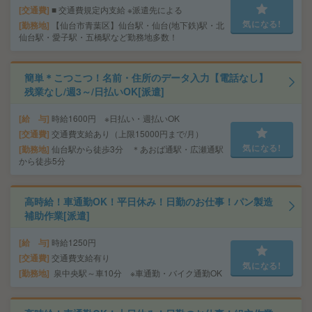
交通費
■ 交通費規定内支給 ※派遣先による
気になる!
勤務地
【仙台市青葉区】仙台駅・仙台(地下鉄)駅・北
仙台駅・愛子駅・五橋駅など勤務地多数！
簡単＊こつこつ！名前・住所のデータ入力【電話なし】
残業なし/週3～/日払いOK[派遣]
給 与
時給1600円 ※日払い・週払いOK
交通費
交通費支給あり（上限15000円まで/月）
気になる!
勤務地
仙台駅から徒歩3分 ＊あおば通駅・広瀬通駅
から徒歩5分
高時給！車通勤OK！平日休み！日勤のお仕事！パン製造
補助作業[派遣]
給 与
時給1250円
交通費
交通費支給有り
気になる!
勤務地
泉中央駅～車10分 ※車通勤・バイク通勤OK