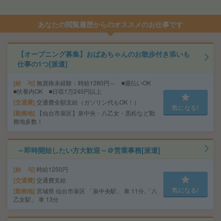
あなたの閲覧履歴からのオススメのお仕事です
【オープニング募集】おばあちゃんのお散歩付き添いも
仕事の1つ[派遣]
給 与
無資格未経験：時給1280円～ ■週払いOK
■扶養内OK ■日収1万240円以上
交通費
交通費全額支給（ガソリン代もOK！）
気になる!
勤務地
【仙台市泉区】泉中央・八乙女・黒松など勤
務地多数！
～即時開始したい方大歓迎～＠営業事務[派遣]
給 与
時給1250円
交通費
交通費支給
気になる!
勤務地
宮城県 仙台市泉区 「泉中央駅」 車 11分,「八
乙女駅」 車 13分