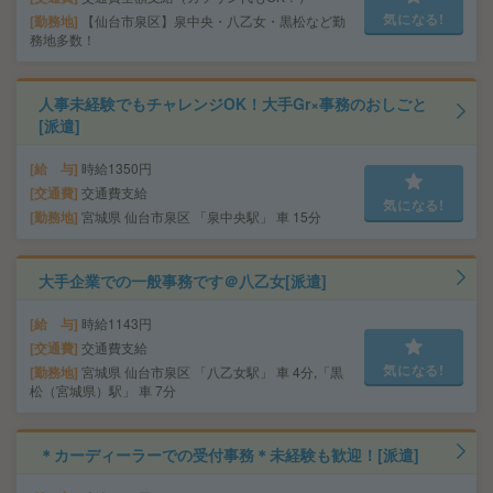
気になる!
勤務地
【仙台市泉区】泉中央・八乙女・黒松など勤
務地多数！
人事未経験でもチャレンジOK！大手Gr×事務のおしごと
[派遣]
給 与
時給1350円
交通費
交通費支給
気になる!
勤務地
宮城県 仙台市泉区 「泉中央駅」 車 15分
大手企業での一般事務です＠八乙女[派遣]
給 与
時給1143円
交通費
交通費支給
気になる!
勤務地
宮城県 仙台市泉区 「八乙女駅」 車 4分,「黒
松（宮城県）駅」 車 7分
＊カーディーラーでの受付事務＊未経験も歓迎！[派遣]