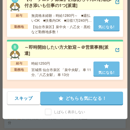
気になる!
勤務地
宮城県仙台市青葉区 仙台地下鉄南北線 広瀬
付き添いも仕事の1つ[派遣]
通駅徒歩1分
無資格未経験：時給1280円～ ■週払
給与
いOK ■扶養内OK ■日収1万240円以
上
未経験OK！残業ほぼなし▼車通勤OK＊小鶴新田で一般
【仙台市泉区】泉中央・八乙女・黒松
気になる!
勤務地
事務[派遣]
など勤務地多数！
給 与
時給1400円 月収例 22万円 時給1400円×実
～即時開始したい方大歓迎～＠営業事務[派
働8h×週5日×4週 ※月収例を保証するものではありませ
遣]
ん。
気になる!
交通費
1ヶ月3万円を上限として実費支給
時給1250円
給与
勤務地
仙石線 小鶴新田 徒歩2分 ※車通勤可能
宮城県 仙台市泉区 「泉中央駅」 車 11
勤務地
気になる!
分,「八乙女駅」 車 13分
書類作成など＊少しの事務経験でも大丈夫＊チャレンジ
しよう[派遣]
スキップ
どちらも気になる！
給 与
時給1300円＋交 ■給与の前払いが可能な速
払いサービスあり
交通費
交通費支給あり
しばらく表示しない
気になる!
勤務地
宮城県仙台市宮城野区 仙石線 苦竹駅徒歩3
分