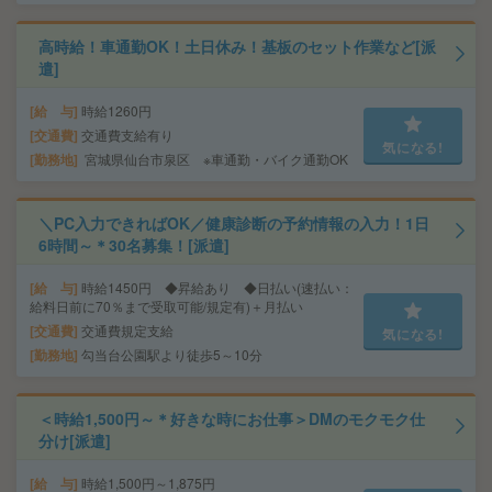
高時給！車通勤OK！土日休み！基板のセット作業など[派
遣]
給 与
時給1260円
交通費
交通費支給有り
気になる!
勤務地
宮城県仙台市泉区 ※車通勤・バイク通勤OK
＼PC入力できればOK／健康診断の予約情報の入力！1日
6時間～＊30名募集！[派遣]
給 与
時給1450円 ◆昇給あり ◆日払い(速払い：
給料日前に70％まで受取可能/規定有)＋月払い
交通費
交通費規定支給
気になる!
勤務地
勾当台公園駅より徒歩5～10分
＜時給1,500円～＊好きな時にお仕事＞DMのモクモク仕
分け[派遣]
給 与
時給1,500円～1,875円