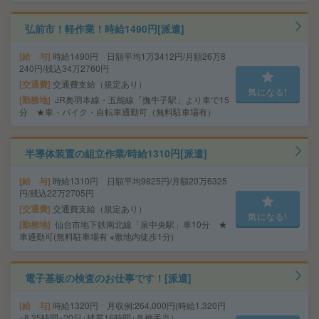
弘前市！軽作業！時給1490円[派遣]
給 与
時給1490円 日額平均1万3412円/月額26万8
240円/残込34万2760円
交通費
交通費支給（規定あり）
気になる!
勤務地
JR奥羽本線・五能線「撫牛子駅」より車で15
分 ★車・バイク・自転車通勤可（無料駐車場有）
半導体装置の組立作業/時給1310円[派遣]
給 与
時給1310円 日額平均9825円/月額20万6325
円/残込22万2705円
交通費
交通費支給（規定あり）
気になる!
勤務地
仙台市地下鉄南北線「泉中央駅」車10分 ★
車通勤可(無料駐車場有 ※敷地内徒歩1分)
電子基板の検査のお仕事です！[派遣]
給 与
時給1320円 月収例:264,000円(時給1,320円
×8.25時間×20日+残業16時間+各種手当）