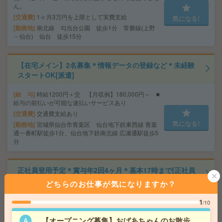
ん。
交通費
1ヶ月3万円を上限として実費支給
気になる!
勤務地
南北線 勾当台公園 徒歩1分 常磐線(上野
－仙台) 仙台 徒歩15分
【在宅メイン】2名募集＊情報データの登録など＊未経験
スタートOK[派遣]
給 与
時給1200円＋交 【月収例】180,000円～ ■
給与の前払いが可能な速払いサービスあり
交通費
交通費支給あり
気になる!
勤務地
宮城県仙台市青葉区 仙台地下鉄東西線 青葉
通一番町駅徒歩1分、仙台地下鉄南北線 広瀬通駅徒歩5
分
正社員登用予定＊賞与年2回4ヶ月＊基本17時まで[正社員
への紹介予定派遣]
どちらのお仕事が気になりますか？
給 与
時給1400円＋交 【月収例】241,500円～ ■
1
/10
給与の前払いが可能な速払いサービスあり
交通費
交通費支給あり
【オープニング募集】おばあちゃんのお散歩