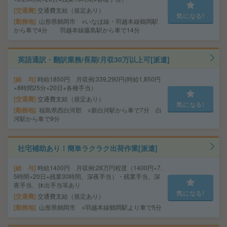
交通費
交通費支給（規定あり）
気になる!
勤務地
山形県鶴岡市 ○いなほ線・羽越本線鶴岡駅
から車で4分 羽越本線藤島駅から車で14分
英語通訳・翻訳業務/長期/月収30万以上可[派遣]
給 与
時給1850円 月収例:339,290円(時給1,850円
×8時間25分×20日+各種手当）
交通費
交通費支給（規定あり）
気になる!
勤務地
福島県西白河郡 ○新白河駅から車で7分 白
河駅から車で9分
社宅補助あり！簡単ラクラク出荷作業[派遣]
給 与
時給1400円 月収例:28万円程度（1400円×7.
5時間×20日+残業30時間、深夜手当）・残業手当、深
夜手当、休出手当等あり
気になる!
交通費
交通費支給（規定あり）
勤務地
山形県鶴岡市 ○羽越本線鶴岡駅より車で5分