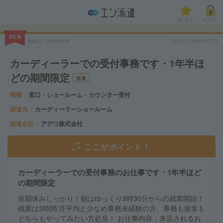
気になる!
ログイン
NEW
掲載日
2026/08/06
No.ADCTHA01472771
カーディーラーでの受付事務です・1年半ほ
どの期間限定
派遣
職種
窓口・ショールーム・カウンター受付
派遣先
カーディーラーショールーム
派遣会社
アデコ株式会社
ここがポイント！
カーディーラーでの受付事務のお仕事です・1年半ほど
の期間限定
長期休みしっかり！朝はゆっくり9時30分からの就業開始！
残業は3時間/月平均と少なめ事務未経験の方、事務も接客も
どちらもやってみたい方必見！ お仕事内容：来店されるお