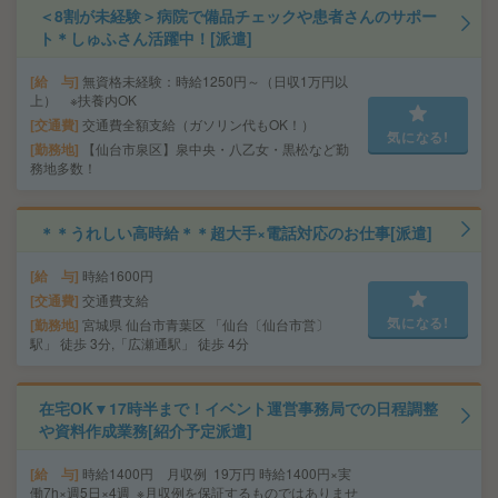
＜8割が未経験＞病院で備品チェックや患者さんのサポー
ト＊しゅふさん活躍中！[派遣]
給 与
無資格未経験：時給1250円～（日収1万円以
上） ※扶養内OK
交通費
交通費全額支給（ガソリン代もOK！）
気になる!
勤務地
【仙台市泉区】泉中央・八乙女・黒松など勤
務地多数！
＊＊うれしい高時給＊＊超大手×電話対応のお仕事[派遣]
給 与
時給1600円
交通費
交通費支給
気になる!
勤務地
宮城県 仙台市青葉区 「仙台〔仙台市営〕
駅」 徒歩 3分,「広瀬通駅」 徒歩 4分
在宅OK▼17時半まで！イベント運営事務局での日程調整
や資料作成業務[紹介予定派遣]
給 与
時給1400円 月収例 19万円 時給1400円×実
働7h×週5日×4週 ※月収例を保証するものではありませ