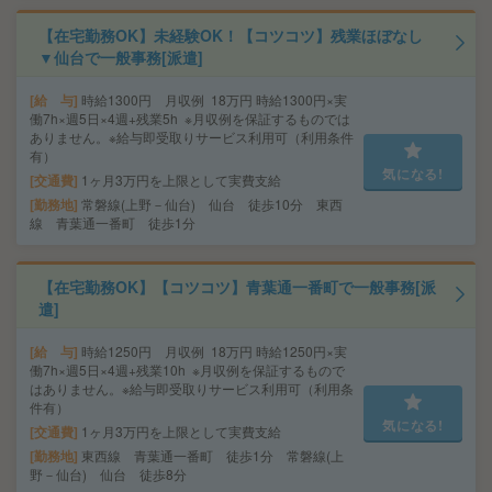
【在宅勤務OK】未経験OK！【コツコツ】残業ほぼなし
▼仙台で一般事務[派遣]
給 与
時給1300円 月収例 18万円 時給1300円×実
働7h×週5日×4週+残業5h ※月収例を保証するものでは
ありません。※給与即受取りサービス利用可（利用条件
有）
気になる!
交通費
1ヶ月3万円を上限として実費支給
勤務地
常磐線(上野－仙台) 仙台 徒歩10分 東西
線 青葉通一番町 徒歩1分
【在宅勤務OK】【コツコツ】青葉通一番町で一般事務[派
遣]
給 与
時給1250円 月収例 18万円 時給1250円×実
働7h×週5日×4週+残業10h ※月収例を保証するもので
はありません。※給与即受取りサービス利用可（利用条
件有）
気になる!
交通費
1ヶ月3万円を上限として実費支給
勤務地
東西線 青葉通一番町 徒歩1分 常磐線(上
野－仙台) 仙台 徒歩8分