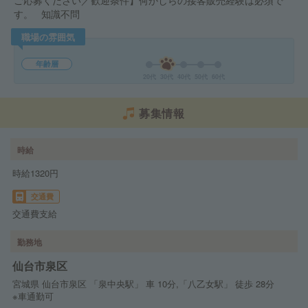
ご応募ください／歓迎条件】何かしらの接客販売経験は必須で
す。 知識不問
職場の雰囲気
年齢層
20代
30代
40代
50代
60代
募集情報
時給
時給1320円
交通費
交通費支給
勤務地
仙台市泉区
宮城県 仙台市泉区 「泉中央駅」 車 10分,「八乙女駅」 徒歩 28分
※車通勤可