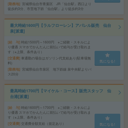
勤務地
宮城県仙台市青葉区 JR「仙台駅」西口より
徒歩約3分、市営地下鉄「仙台駅」より徒歩約3分
最大時給1600円【ラルフローレン】アパレル販売 仙台
泉[派遣]
給 与
時給1500円～1600円 ※ご経験・スキルによ
り優遇 スマホでかんたんに前払いで給与が受け取れま
す（※上限、条件あり）
交通費
車通勤の場合はガソリン代支給あり(駐車場無
気になる!
料)
勤務地
宮城県仙台市泉区 地下鉄線 泉中央駅よりバ
ス20分
最高時給1700円【マイケル・コース】販売スタッフ 仙
台港[派遣]
給 与
時給1600円～1700円 ※ご経験・スキルによ
り優遇 スマホでかんたんに前払いで給与が受け取れま
す（※上限、条件あり）
交通費
交通費全額支給（規定あり）
気になる!