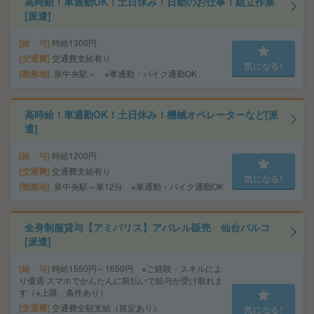
高時給！車通勤OK！土日休み！日勤のお仕事！組立作業
[派遣]
給 与
時給1300円
交通費
交通費支給有り
気になる!
勤務地
泉中央駅～ ※車通勤・バイク通勤OK
高時給！車通勤OK！土日休み！機械オペレーターなど[派
遣]
給 与
時給1200円
交通費
交通費支給有り
気になる!
勤務地
泉中央駅～車12分 ※車通勤・バイク通勤OK
全身制服貸与【アミパリス】アパレル販売 仙台パルコ
[派遣]
給 与
時給1550円～1650円 ※ご経験・スキルによ
り優遇 スマホでかんたんに前払いで給与が受け取れま
す（※上限、条件あり）
交通費
交通費全額支給（規定あり）
気になる!