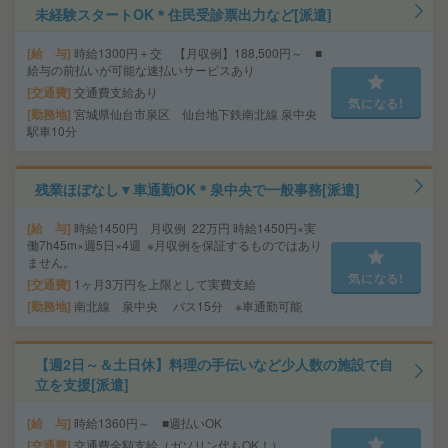
未経験スタートOK＊住民受診票出力など[派遣]
給 与
時給1300円＋交 【月収例】188,500円～ ■
給与の前払いが可能な速払いサービスあり
交通費
交通費支給あり
気になる!
勤務地
宮城県仙台市泉区 仙台地下鉄南北線 泉中央
駅車10分
残業ほぼなし▼車通勤OK＊泉中央で一般事務[派遣]
給 与
時給1450円 月収例 22万円 時給1450円×実
働7h45m×週5日×4週 ※月収例を保証するものではあり
ません。
気になる!
交通費
1ヶ月3万円を上限として実費支給
勤務地
南北線 泉中央 バス15分 ※車通勤可能
【週2日～＆土日休】料理の手伝いなど少人数の施設で自
立を支援[派遣]
給 与
時給1360円～ ■週払いOK
交通費
交通費全額支給（ガソリン代もOK！）