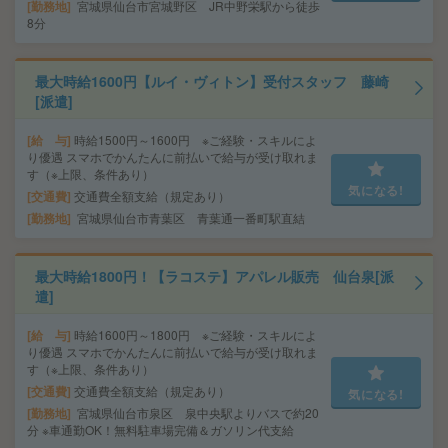
勤務地
宮城県仙台市宮城野区 JR中野栄駅から徒歩
8分
最大時給1600円【ルイ・ヴィトン】受付スタッフ 藤崎
[派遣]
給 与
時給1500円～1600円 ※ご経験・スキルによ
り優遇 スマホでかんたんに前払いで給与が受け取れま
す（※上限、条件あり）
気になる!
交通費
交通費全額支給（規定あり）
勤務地
宮城県仙台市青葉区 青葉通一番町駅直結
最大時給1800円！【ラコステ】アパレル販売 仙台泉[派
遣]
給 与
時給1600円～1800円 ※ご経験・スキルによ
り優遇 スマホでかんたんに前払いで給与が受け取れま
す（※上限、条件あり）
交通費
交通費全額支給（規定あり）
気になる!
勤務地
宮城県仙台市泉区 泉中央駅よりバスで約20
分 ※車通勤OK！無料駐車場完備＆ガソリン代支給