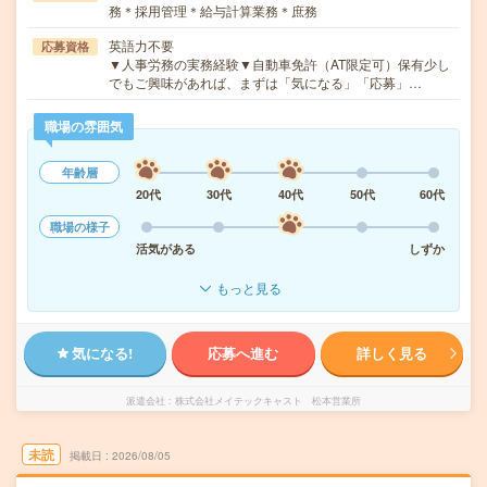
務＊採用管理＊給与計算業務＊庶務
英語力不要
応募資格
▼人事労務の実務経験▼自動車免許（AT限定可）保有少し
でもご興味があれば、まずは「気になる」「応募」…
職場の雰囲気
年齢層
20代
30代
40代
50代
60代
職場の様子
活気がある
しずか
もっと見る
気になる!
応募へ進む
詳しく見る
派遣会社
株式会社メイテックキャスト 松本営業所
未読
掲載日
2026/08/05