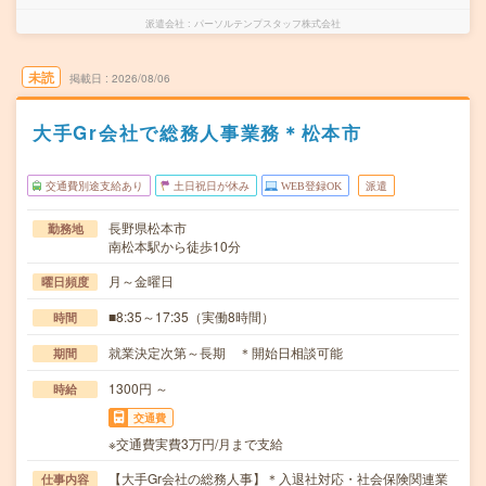
派遣会社
パーソルテンプスタッフ株式会社
未読
掲載日
2026/08/06
大手Gr会社で総務人事業務＊松本市
交通費別途支給あり
土日祝日が休み
WEB登録OK
派遣
長野県松本市
勤務地
南松本駅から徒歩10分
月～金曜日
曜日頻度
■8:35～17:35（実働8時間）
時間
就業決定次第～長期 ＊開始日相談可能
期間
1300円 ～
時給
交通費
※交通費実費3万円/月まで支給
【大手Gr会社の総務人事】＊入退社対応・社会保険関連業
仕事内容