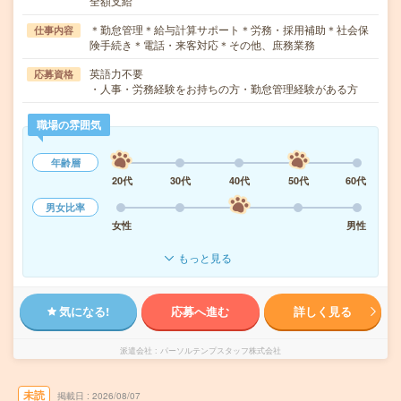
全額支給
＊勤怠管理＊給与計算サポート＊労務・採用補助＊社会保
仕事内容
険手続き＊電話・来客対応＊その他、庶務業務
英語力不要
応募資格
・人事・労務経験をお持ちの方・勤怠管理経験がある方
職場の雰囲気
年齢層
20代
30代
40代
50代
60代
男女比率
女性
男性
もっと見る
気になる!
応募へ進む
詳しく見る
派遣会社
パーソルテンプスタッフ株式会社
未読
掲載日
2026/08/07