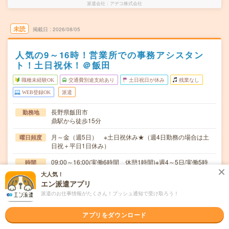
派遣会社
アデコ株式会社
未読
掲載日
2026/08/05
人気の9～16時！営業所での事務アシスタン
ト！土日祝休！＠飯田
職種未経験OK
交通費別途支給あり
土日祝日が休み
残業なし
WEB登録OK
派遣
長野県飯田市
勤務地
鼎駅から徒歩15分
月～金（週5日） ※土日祝休み★（週4日勤務の場合は土
曜日頻度
日祝＋平日1日休み）
09:00～16:00(実働6時間 休憩1時間)※週4～5日/実働5時
時間
間～ご相談OK！
大人気！
エン派遣アプリ
2026年08月下旬～長期 ※8月～！
期間
派遣のお仕事情報がたくさん！プッシュ通知で受け取ろう！
時給1250円 月収例 150,000円
時給
アプリをダウンロード
交通費