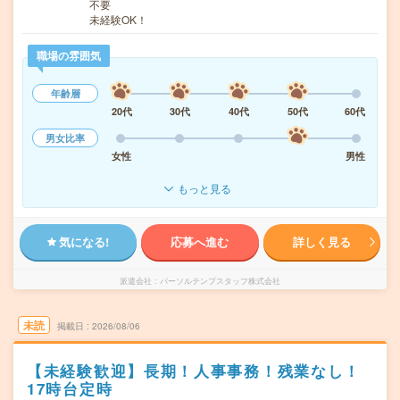
不要
未経験OK！
職場の雰囲気
年齢層
20代
30代
40代
50代
60代
男女比率
女性
男性
もっと見る
気になる!
応募へ進む
詳しく見る
派遣会社
パーソルテンプスタッフ株式会社
未読
掲載日
2026/08/06
【未経験歓迎】長期！人事事務！残業なし！
17時台定時