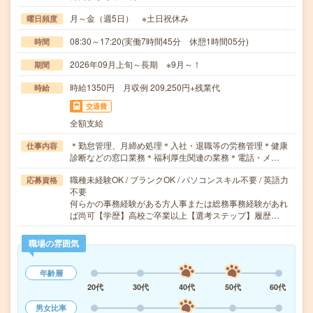
月～金（週5日） ※土日祝休み
曜日頻度
08:30～17:20(実働7時間45分 休憩1時間05分)
時間
2026年09月上旬～長期 ※9月～！
期間
時給1350円 月収例 209,250円+残業代
時給
交通費
全額支給
＊勤怠管理、月締め処理＊入社・退職等の労務管理＊健康
仕事内容
診断などの窓口業務＊福利厚生関連の業務＊電話・メ…
職種未経験OK / ブランクOK / パソコンスキル不要 / 英語力
応募資格
不要
何らかの事務経験がある方人事または総務事務経験があれ
ば尚可【学歴】高校ご卒業以上【選考ステップ】履歴…
職場の雰囲気
年齢層
20代
30代
40代
50代
60代
男女比率