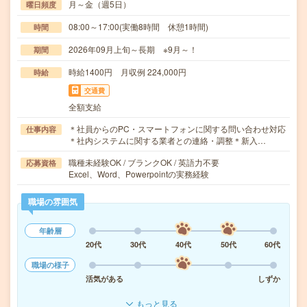
月～金（週5日）
曜日頻度
08:00～17:00(実働8時間 休憩1時間)
時間
2026年09月上旬～長期 ※9月～！
期間
時給1400円 月収例 224,000円
時給
交通費
全額支給
＊社員からのPC・スマートフォンに関する問い合わせ対応
仕事内容
＊社内システムに関する業者との連絡・調整＊新入…
職種未経験OK / ブランクOK / 英語力不要
応募資格
Excel、Word、Powerpointの実務経験
職場の雰囲気
年齢層
20代
30代
40代
50代
60代
職場の様子
活気がある
しずか
もっと見る