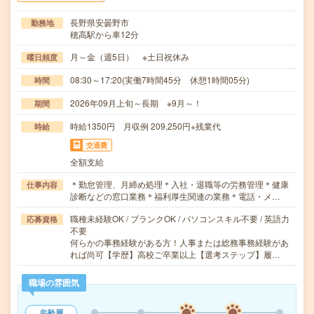
長野県安曇野市
勤務地
穂高駅から車12分
月～金（週5日） ※土日祝休み
曜日頻度
08:30～17:20(実働7時間45分 休憩1時間05分)
時間
2026年09月上旬～長期 ※9月～！
期間
時給1350円 月収例 209,250円+残業代
時給
交通費
全額支給
＊勤怠管理、月締め処理＊入社・退職等の労務管理＊健康
仕事内容
診断などの窓口業務＊福利厚生関連の業務＊電話・メ…
職種未経験OK / ブランクOK / パソコンスキル不要 / 英語力
応募資格
不要
何らかの事務経験がある方！人事または総務事務経験があ
れば尚可【学歴】高校ご卒業以上【選考ステップ】履…
職場の雰囲気
年齢層