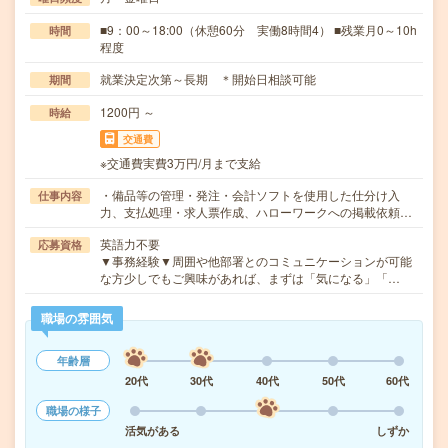
■9：00～18:00（休憩60分 実働8時間4） ■残業月0～10h
時間
程度
就業決定次第～長期 ＊開始日相談可能
期間
1200円 ～
時給
交通費
※交通費実費3万円/月まで支給
・備品等の管理・発注・会計ソフトを使用した仕分け入
仕事内容
力、支払処理・求人票作成、ハローワークへの掲載依頼…
英語力不要
応募資格
▼事務経験▼周囲や他部署とのコミュニケーションが可能
な方少しでもご興味があれば、まずは「気になる」「…
職場の雰囲気
年齢層
20代
30代
40代
50代
60代
職場の様子
活気がある
しずか