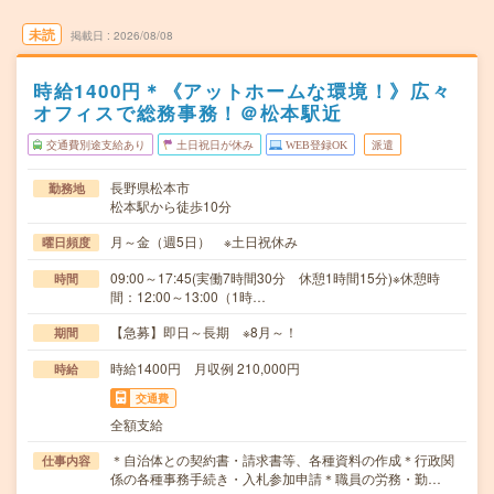
未読
掲載日
2026/08/08
時給1400円＊《アットホームな環境！》広々
オフィスで総務事務！＠松本駅近
交通費別途支給あり
土日祝日が休み
WEB登録OK
派遣
長野県松本市
勤務地
松本駅から徒歩10分
月～金（週5日） ※土日祝休み
曜日頻度
09:00～17:45(実働7時間30分 休憩1時間15分)※休憩時
時間
間：12:00～13:00（1時…
【急募】即日～長期 ※8月～！
期間
時給1400円 月収例 210,000円
時給
交通費
全額支給
＊自治体との契約書・請求書等、各種資料の作成＊行政関
仕事内容
係の各種事務手続き・入札参加申請＊職員の労務・勤…