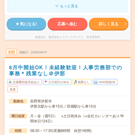
もっと見る
気になる!
応募へ進む
詳しく見る
派遣会社
株式会社メイテックキャスト 松本営業所
未読
掲載日
2026/08/07
8月中開始OK！未経験歓迎！人事労務部での
事務＊残業なし＠伊那
交通費別途支給あり
土日祝日が休み
残業なし
WEB登録OK
派遣
長野県伊那市
勤務地
伊那北駅から車15分／田畑駅から車10分
月～金（週5日） ※土日祝休み（※会社カレンダーあり/年
曜日頻度
間休日124日）
08:30～17:30(実働8時間 休憩1時間)
時間