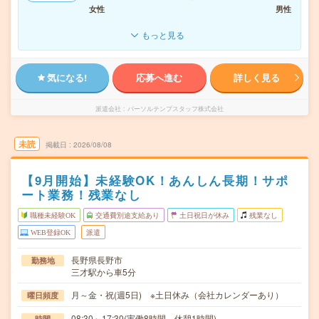
女性
男性
もっと見る
気になる!
応募へ進む
詳しく見る
派遣会社
パーソルテンプスタッフ株式会社
未読
掲載日
2026/08/08
【9月開始】未経験OK！あんしん長期！サポ
ート業務！残業なし
職種未経験OK
交通費別途支給あり
土日祝日が休み
残業なし
WEB登録OK
派遣
長野県長野市
勤務地
三才駅から車5分
月～金・祝(週5日) ※土日休み（会社カレンダーあり）
曜日頻度
08:30～17:30(実働8時間 休憩1時間)
時間