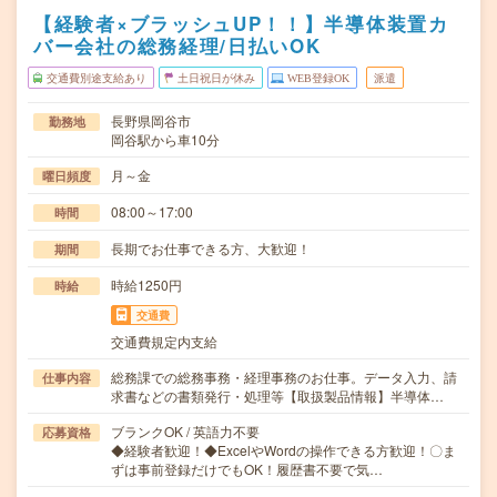
【経験者×ブラッシュUP！！】半導体装置カ
バー会社の総務経理/日払いOK
交通費別途支給あり
土日祝日が休み
WEB登録OK
派遣
長野県岡谷市
勤務地
岡谷駅から車10分
月～金
曜日頻度
08:00～17:00
時間
長期でお仕事できる方、大歓迎！
期間
時給1250円
時給
交通費
交通費規定内支給
総務課での総務事務・経理事務のお仕事。データ入力、請
仕事内容
求書などの書類発行・処理等【取扱製品情報】半導体…
ブランクOK / 英語力不要
応募資格
◆経験者歓迎！◆ExcelやWordの操作できる方歓迎！〇ま
ずは事前登録だけでもOK！履歴書不要で気…