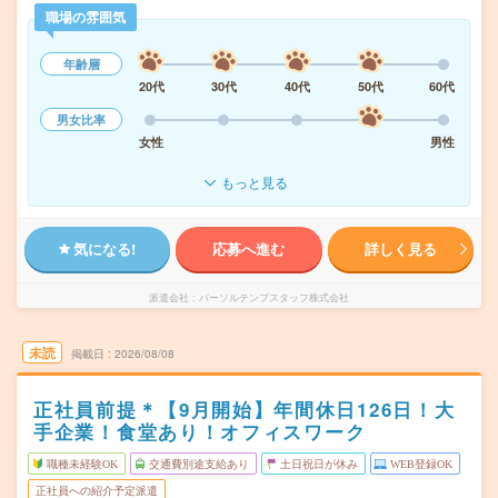
職場の雰囲気
年齢層
20代
30代
40代
50代
60代
男女比率
女性
男性
もっと見る
気になる!
応募へ進む
詳しく見る
派遣会社
パーソルテンプスタッフ株式会社
未読
掲載日
2026/08/08
正社員前提＊【9月開始】年間休日126日！大
手企業！食堂あり！オフィスワーク
職種未経験OK
交通費別途支給あり
土日祝日が休み
WEB登録OK
正社員への紹介予定派遣