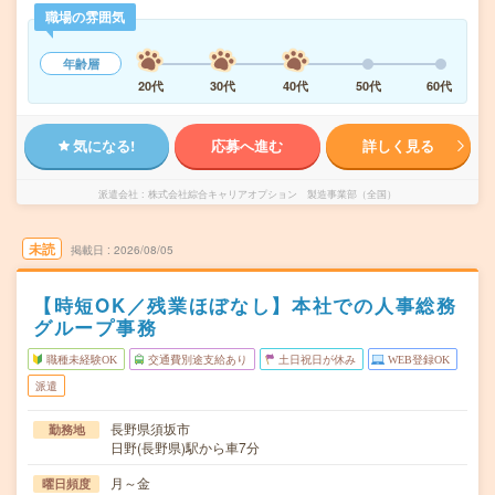
職場の雰囲気
年齢層
20代
30代
40代
50代
60代
気になる!
応募へ進む
詳しく見る
派遣会社
株式会社綜合キャリアオプション 製造事業部（全国）
未読
掲載日
2026/08/05
【時短OK／残業ほぼなし】本社での人事総務
グループ事務
職種未経験OK
交通費別途支給あり
土日祝日が休み
WEB登録OK
派遣
長野県須坂市
勤務地
日野(長野県)駅から車7分
月～金
曜日頻度