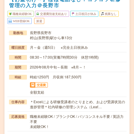
管理の入力＠長野市
職種未経験OK
交通費別途支給あり
土日祝日が休み
残業なし
WEB登録OK
派遣
長野県長野市
勤務地
村山(長野県)駅から車13分
月～金（週5日） ※完全土日祝休み
曜日頻度
08:30～17:00(実働7時間30分 休憩1時間)
時間
2026年08月中旬～長期 ※8月～！
期間
時給1250円 月収例 187,500円
時給
交通費
全額支給
＊Excelによる研修受講者のとりまとめ、および受講状況の
仕事内容
進捗管理＊社内研修の管理システム（Leaf…
職種未経験OK / ブランクOK / パソコンスキル不要 / 英語力
応募資格
不要
未経験OK！