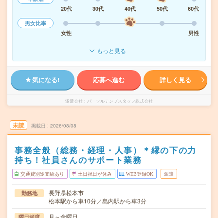
20代
30代
40代
50代
60代
男女比率
女性
男性
もっと見る
気になる!
応募へ進む
詳しく見る
派遣会社
パーソルテンプスタッフ株式会社
未読
掲載日
2026/08/08
事務全般（総務・経理・人事）＊縁の下の力
持ち！社員さんのサポート業務
交通費別途支給あり
土日祝日が休み
WEB登録OK
派遣
長野県松本市
勤務地
松本駅から車10分／島内駅から車3分
月～金曜日
曜日頻度