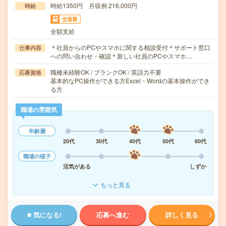
時給1350円 月収例 216,000円
時給
交通費
全額支給
＊社員からのPCやスマホに関する相談受付＊サポート窓口
仕事内容
への問い合わせ・確認＊新しい社員のPCやスマホ…
職種未経験OK / ブランクOK / 英語力不要
応募資格
基本的なPC操作ができる方Excel・Wordの基本操作ができ
る方
職場の雰囲気
年齢層
20代
30代
40代
50代
60代
職場の様子
活気がある
しずか
もっと見る
気になる!
応募へ進む
詳しく見る