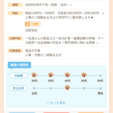
2026年08月下旬～長期 ※8月～！
期間
時給1250円～1300円 月収例 200,000円～208,000円 ※
時給
人事のご経験ある方は1,300円でご案内致します★
交通費
全額支給
＊社員さんの勤怠入力＊給与計算＊健康診断の準備・デー
仕事内容
タ処理＊社会保険の手続き＊新卒採用に関わる業務（…
英語力不要
応募資格
人事・労務のご経験ある方
職場の雰囲気
年齢層
20代
30代
40代
50代
60代
男女比率
女性
男性
もっと見る