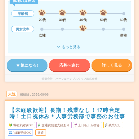
職場の雰囲気
年齢層
20代
30代
40代
50代
60代
男女比率
女性
男性
もっと見る
気になる!
応募へ進む
詳しく見る
派遣会社
パーソルテンプスタッフ株式会社
未読
掲載日
2026/08/06
【未経験歓迎】長期！残業なし！17時台定
時！土日祝休み＊人事労務部で事務のお仕事
職種未経験OK
交通費別途支給あり
土日祝日が休み
残業なし
WEB登録OK
派遣