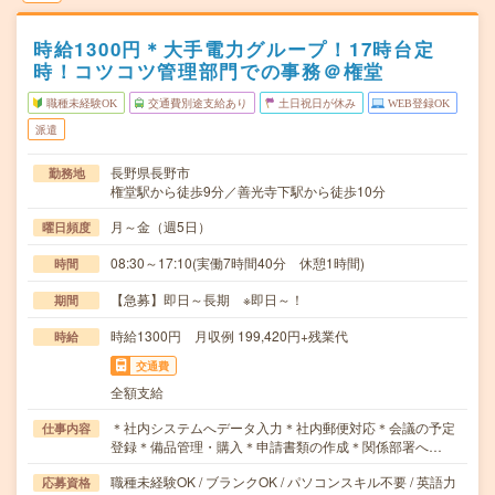
時給1300円＊大手電力グループ！17時台定
時！コツコツ管理部門での事務＠権堂
職種未経験OK
交通費別途支給あり
土日祝日が休み
WEB登録OK
派遣
長野県長野市
勤務地
権堂駅から徒歩9分／善光寺下駅から徒歩10分
月～金（週5日）
曜日頻度
08:30～17:10(実働7時間40分 休憩1時間)
時間
【急募】即日～長期 ※即日～！
期間
時給1300円 月収例 199,420円+残業代
時給
交通費
全額支給
＊社内システムへデータ入力＊社内郵便対応＊会議の予定
仕事内容
登録＊備品管理・購入＊申請書類の作成＊関係部署へ…
職種未経験OK / ブランクOK / パソコンスキル不要 / 英語力
応募資格