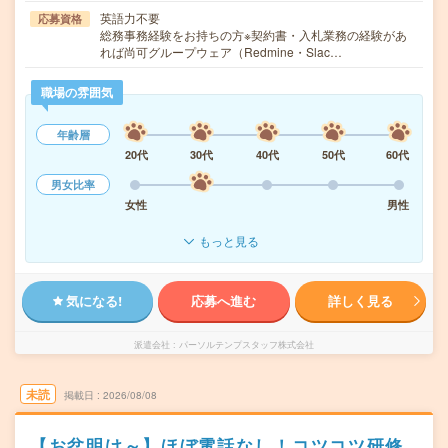
英語力不要
応募資格
総務事務経験をお持ちの方※契約書・入札業務の経験があ
れば尚可グループウェア（Redmine・Slac…
職場の雰囲気
年齢層
20代
30代
40代
50代
60代
男女比率
女性
男性
もっと見る
気になる!
応募へ進む
詳しく見る
派遣会社
パーソルテンプスタッフ株式会社
未読
掲載日
2026/08/08
【お盆明け～】ほぼ電話なし！コツコツ研修