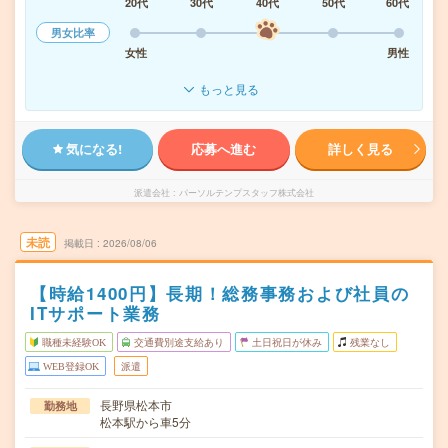
20代
30代
40代
50代
60代
男女比率
女性
男性
もっと見る
気になる!
応募へ進む
詳しく見る
派遣会社
パーソルテンプスタッフ株式会社
未読
掲載日
2026/08/06
【時給1400円】長期！総務事務および社員の
ITサポート業務
職種未経験OK
交通費別途支給あり
土日祝日が休み
残業なし
WEB登録OK
派遣
長野県松本市
勤務地
松本駅から車5分