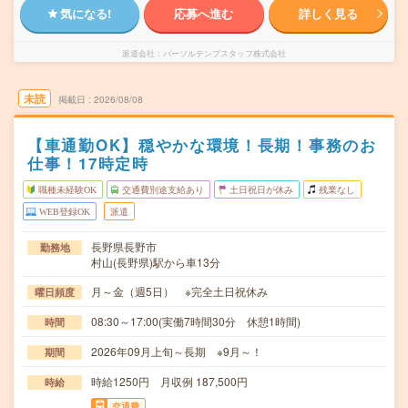
気になる!
応募へ進む
詳しく見る
派遣会社
パーソルテンプスタッフ株式会社
未読
掲載日
2026/08/08
【車通勤OK】穏やかな環境！長期！事務のお
仕事！17時定時
職種未経験OK
交通費別途支給あり
土日祝日が休み
残業なし
WEB登録OK
派遣
長野県長野市
勤務地
村山(長野県)駅から車13分
月～金（週5日） ※完全土日祝休み
曜日頻度
08:30～17:00(実働7時間30分 休憩1時間)
時間
2026年09月上旬～長期 ※9月～！
期間
時給1250円 月収例 187,500円
時給
交通費