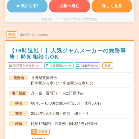
気になる!
応募へ進む
詳しく見る
派遣会社
パーソルテンプスタッフ株式会社
未読
掲載日
2026/08/07
【16時退社！】人気ジャムメーカーの総務事
務！時短相談もOK
交通費別途支給あり
土日祝日が休み
WEB登録OK
派遣
長野県安曇野市
勤務地
田沢駅から車7分／中萱駅から車10分
月～金（週5日） ※土日祝休み
曜日頻度
08:45～16:00(実働6時間25分 休憩50分)
時間
2026年09月上旬～長期 ※9月～！
期間
時給1280円 月収例 164,352円+残業代
時給
交通費