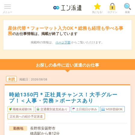
メニュー
気になる!
ログイン
検索
産休代替＊フォーマット入力OK＊総務も経理も学べる事
務
のお仕事情報は、掲載が終了しています
掲載時の情報は、
ページ下部
からご覧いただけます。
お探しの条件に近い派遣のお仕事
未読
掲載日
2026/08/08
時給1350円＊正社員チャンス！大手グルー
プ！＜人事・労務＞ボーナスあり
職種未経験OK
交通費別途支給あり
土日祝日が休み
WEB登録OK
正社員への紹介予定派遣
長野県安曇野市
勤務地
穂高駅から車12分