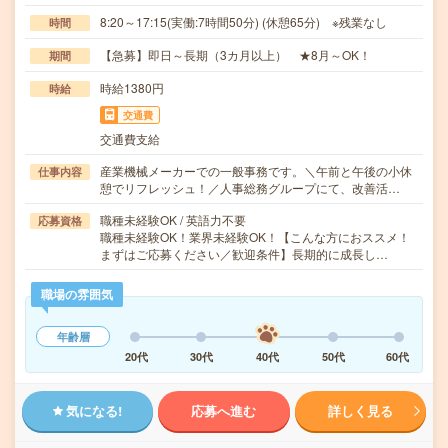
8:20～17:15(実働:7時間50分) (休憩65分) ※残業なし
時間
【急募】即日～長期（3カ月以上） ★8月～OK！
期間
時給1380円
時給
交通費
交通費支給
産業機械メーカーでの一般事務です。＼午前と午後の小休
仕事内容
憩でリフレッシュ！／人事総務グループにて、改善活…
職種未経験OK / 英語力不要
応募資格
職種未経験OK！業界未経験OK！【こんな方におススメ！
まずはご応募ください／歓迎条件】長期的に成長し…
職場の雰囲気
年齢層
20代
30代
40代
50代
60代
気になる!
応募へ進む
詳しく見る