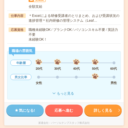
全額支給
＊Excelによる研修受講者のとりまとめ、および受講状況の
仕事内容
進捗管理＊社内研修の管理システム（Leaf…
職種未経験OK / ブランクOK / パソコンスキル不要 / 英語力
応募資格
不要
未経験OK！
職場の雰囲気
年齢層
20代
30代
40代
50代
60代
男女比率
女性
男性
もっと見る
気になる!
応募へ進む
詳しく見る
派遣会社
パーソルテンプスタッフ株式会社