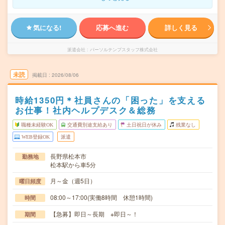
気になる!
応募へ進む
詳しく見る
派遣会社
パーソルテンプスタッフ株式会社
未読
掲載日
2026/08/06
時給1350円＊社員さんの「困った」を支える
お仕事！社内ヘルプデスク＆総務
職種未経験OK
交通費別途支給あり
土日祝日が休み
残業なし
WEB登録OK
派遣
長野県松本市
勤務地
松本駅から車5分
月～金（週5日）
曜日頻度
08:00～17:00(実働8時間 休憩1時間)
時間
【急募】即日～長期 ※即日～！
期間