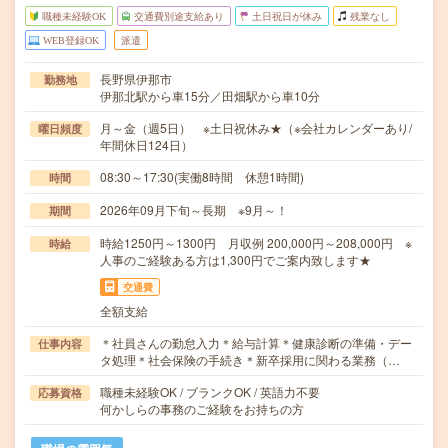
職種未経験OK
交通費別途支給あり
土日祝日が休み
残業なし
WEB登録OK
派遣
長野県伊那市
勤務地
伊那北駅から車15分／田畑駅から車10分
月～金（週5日） ※土日祝休み★（※会社カレンダーあり/
曜日頻度
年間休日124日）
08:30～17:30(実働8時間 休憩1時間)
時間
2026年09月下旬～長期 ※9月～！
期間
時給1250円～1300円 月収例 200,000円～208,000円 ※
時給
人事のご経験ある方は1,300円でご案内致します★
交通費
全額支給
＊社員さんの勤怠入力＊給与計算＊健康診断の準備・デー
仕事内容
タ処理＊社会保険の手続き＊新卒採用に関わる業務（…
職種未経験OK / ブランクOK / 英語力不要
応募資格
何かしらの事務のご経験をお持ちの方