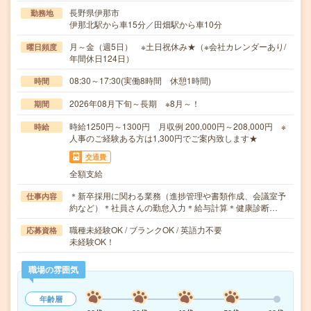
長野県伊那市
勤務地
伊那北駅から車15分／田畑駅から車10分
月～金（週5日） ※土日祝休み★（※会社カレンダーあり/
曜日頻度
年間休日124日）
08:30～17:30(実働8時間 休憩1時間)
時間
2026年08月下旬～長期 ※8月～！
期間
時給1250円～1300円 月収例 200,000円～208,000円 ※
時給
人事のご経験ある方は1,300円でご案内致します★
交通費
全額支給
＊新卒採用に関わる業務（進捗管理や書類作成、会議室予
仕事内容
約など）＊社員さんの勤怠入力＊給与計算＊健康診断…
職種未経験OK / ブランクOK / 英語力不要
応募資格
未経験OK！
職場の雰囲気
年齢層