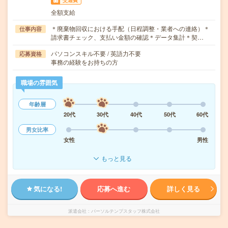
交通費
全額支給
＊廃棄物回収における手配（日程調整・業者への連絡）＊
仕事内容
請求書チェック、支払い金額の確認＊データ集計＊契…
パソコンスキル不要 / 英語力不要
応募資格
事務の経験をお持ちの方
職場の雰囲気
年齢層
20代
30代
40代
50代
60代
男女比率
女性
男性
もっと見る
気になる!
応募へ進む
詳しく見る
派遣会社
パーソルテンプスタッフ株式会社