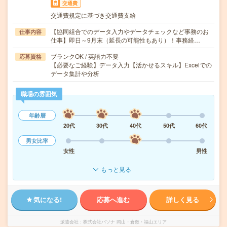
交通費
交通費規定に基づき交通費支給
【協同組合でのデータ入力やデータチェックなど事務のお
仕事内容
仕事】即日～9月末（延長の可能性もあり）！事務経…
ブランクOK / 英語力不要
応募資格
【必要なご経験】データ入力【活かせるスキル】Excelでの
データ集計や分析
職場の雰囲気
年齢層
20代
30代
40代
50代
60代
男女比率
女性
男性
もっと見る
気になる!
応募へ進む
詳しく見る
派遣会社
株式会社パソナ 岡山・倉敷・福山エリア