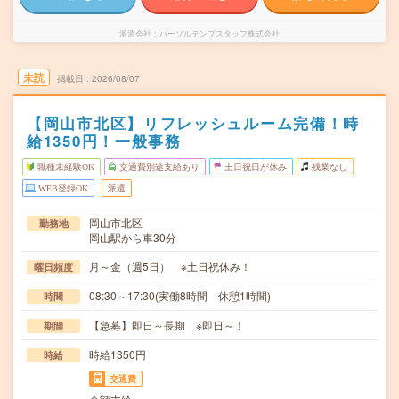
派遣会社
パーソルテンプスタッフ株式会社
未読
掲載日
2026/08/07
【岡山市北区】リフレッシュルーム完備！時
給1350円！一般事務
職種未経験OK
交通費別途支給あり
土日祝日が休み
残業なし
WEB登録OK
派遣
岡山市北区
勤務地
岡山駅から車30分
月～金（週5日） ※土日祝休み！
曜日頻度
08:30～17:30(実働8時間 休憩1時間)
時間
【急募】即日～長期 ※即日～！
期間
時給1350円
時給
交通費