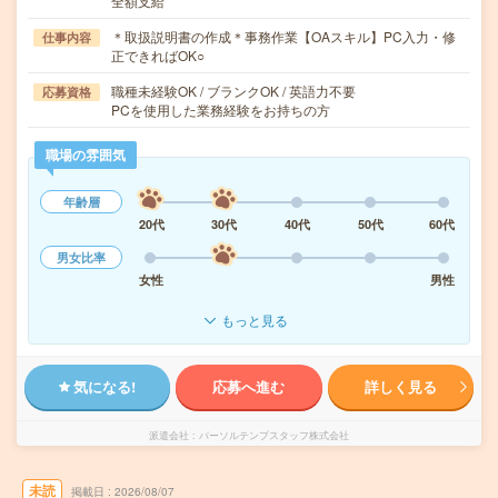
全額支給
＊取扱説明書の作成＊事務作業【OAスキル】PC入力・修
仕事内容
正できればOK○
職種未経験OK / ブランクOK / 英語力不要
応募資格
PCを使用した業務経験をお持ちの方
職場の雰囲気
年齢層
20代
30代
40代
50代
60代
男女比率
女性
男性
もっと見る
気になる!
応募へ進む
詳しく見る
派遣会社
パーソルテンプスタッフ株式会社
未読
掲載日
2026/08/07