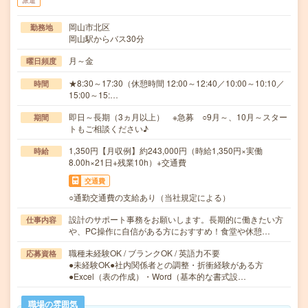
派遣
岡山市北区
勤務地
岡山駅からバス30分
月～金
曜日頻度
★8:30～17:30（休憩時間 12:00～12:40／10:00～10:10／
時間
15:00～15:…
即日～長期（3ヵ月以上） ※急募 ○9月～、10月～スター
期間
トもご相談ください♪
1,350円【月収例】約243,000円（時給1,350円×実働
時給
8.00h×21日+残業10h）+交通費
交通費
○通勤交通費の支給あり（当社規定による）
設計のサポート事務をお願いします。長期的に働きたい方
仕事内容
や、PC操作に自信がある方におすすめ！食堂や休憩…
職種未経験OK / ブランクOK / 英語力不要
応募資格
●未経験OK●社内関係者との調整・折衝経験がある方
●Excel（表の作成）・Word（基本的な書式設…
職場の雰囲気