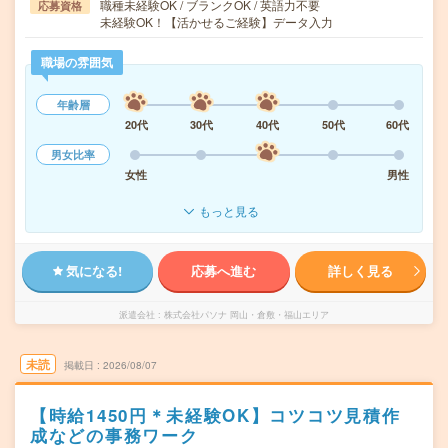
職種未経験OK / ブランクOK / 英語力不要
応募資格
未経験OK！【活かせるご経験】データ入力
職場の雰囲気
年齢層
20代
30代
40代
50代
60代
男女比率
女性
男性
もっと見る
気になる!
応募へ進む
詳しく見る
派遣会社
株式会社パソナ 岡山・倉敷・福山エリア
未読
掲載日
2026/08/07
【時給1450円＊未経験OK】コツコツ見積作
成などの事務ワーク