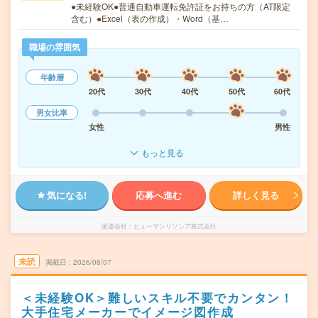
●未経験OK●普通自動車運転免許証をお持ちの方（AT限定
含む）●Excel（表の作成）・Word（基…
職場の雰囲気
年齢層
20代
30代
40代
50代
60代
男女比率
女性
男性
もっと見る
気になる!
応募へ進む
詳しく見る
派遣会社
ヒューマンリソシア株式会社
未読
掲載日
2026/08/07
＜未経験OK＞難しいスキル不要でカンタン！
大手住宅メーカーでイメージ図作成