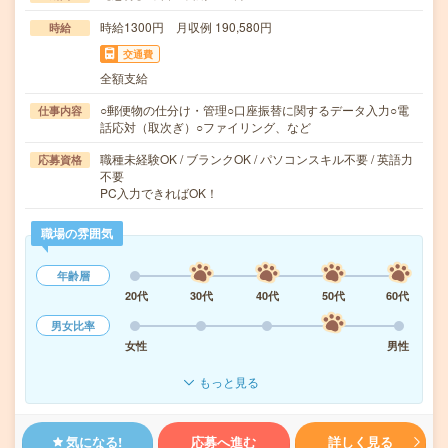
時給1300円 月収例 190,580円
時給
交通費
全額支給
○郵便物の仕分け・管理○口座振替に関するデータ入力○電
仕事内容
話応対（取次ぎ）○ファイリング、など
職種未経験OK / ブランクOK / パソコンスキル不要 / 英語力
応募資格
不要
PC入力できればOK！
職場の雰囲気
年齢層
20代
30代
40代
50代
60代
男女比率
女性
男性
もっと見る
気になる!
応募へ進む
詳しく見る