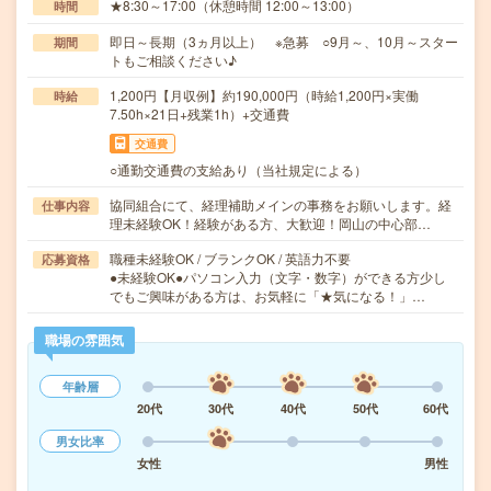
★8:30～17:00（休憩時間 12:00～13:00）
時間
即日～長期（3ヵ月以上） ※急募 ○9月～、10月～スター
期間
トもご相談ください♪
1,200円【月収例】約190,000円（時給1,200円×実働
時給
7.50h×21日+残業1h）+交通費
交通費
○通勤交通費の支給あり（当社規定による）
協同組合にて、経理補助メインの事務をお願いします。経
仕事内容
理未経験OK！経験がある方、大歓迎！岡山の中心部…
職種未経験OK / ブランクOK / 英語力不要
応募資格
●未経験OK●パソコン入力（文字・数字）ができる方少し
でもご興味がある方は、お気軽に「★気になる！」…
職場の雰囲気
年齢層
20代
30代
40代
50代
60代
男女比率
女性
男性