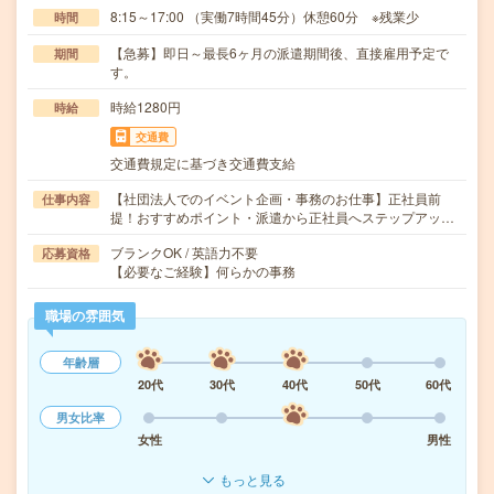
8:15～17:00 （実働7時間45分）休憩60分 ※残業少
時間
【急募】即日～最長6ヶ月の派遣期間後、直接雇用予定で
期間
す。
時給1280円
時給
交通費
交通費規定に基づき交通費支給
【社団法人でのイベント企画・事務のお仕事】正社員前
仕事内容
提！おすすめポイント・派遣から正社員へステップアッ…
ブランクOK / 英語力不要
応募資格
【必要なご経験】何らかの事務
職場の雰囲気
年齢層
20代
30代
40代
50代
60代
男女比率
女性
男性
もっと見る