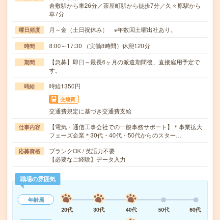
倉敷駅から車26分／茶屋町駅から徒歩7分／久々原駅から
車7分
月～金（土日祝休み） ※年数回土曜出社あり。
曜日頻度
8:00～17:30 （実働8時間）休憩120分
時間
【急募】即日～最長6ヶ月の派遣期間後、直接雇用予定で
期間
す。
時給1350円
時給
交通費
交通費規定に基づき交通費支給
【電気・通信工事会社での一般事務サポート】＊事業拡大
仕事内容
フェーズ企業＊30代・40代・50代からのスター…
ブランクOK / 英語力不要
応募資格
【必要なご経験】データ入力
職場の雰囲気
年齢層
20代
30代
40代
50代
60代