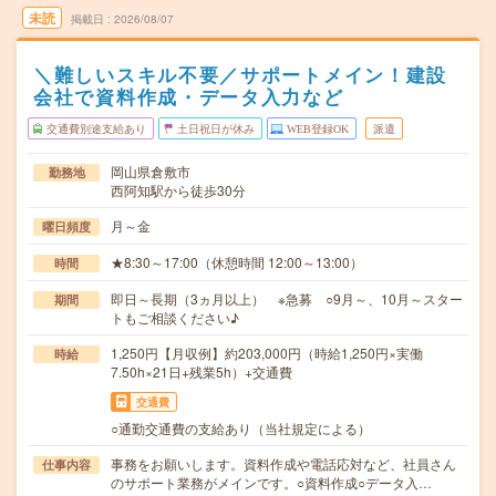
未読
掲載日
2026/08/07
＼難しいスキル不要／サポートメイン！建設
会社で資料作成・データ入力など
交通費別途支給あり
土日祝日が休み
WEB登録OK
派遣
岡山県倉敷市
勤務地
西阿知駅から徒歩30分
月～金
曜日頻度
★8:30～17:00（休憩時間 12:00～13:00）
時間
即日～長期（3ヵ月以上） ※急募 ○9月～、10月～スター
期間
トもご相談ください♪
1,250円【月収例】約203,000円（時給1,250円×実働
時給
7.50h×21日+残業5h）+交通費
交通費
○通勤交通費の支給あり（当社規定による）
事務をお願いします。資料作成や電話応対など、社員さん
仕事内容
のサポート業務がメインです。○資料作成○データ入…