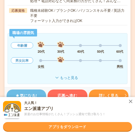
処理＊電話対応など＼同業務の方がたくさん！みんな…
職種未経験OK / ブランクOK / パソコンスキル不要 / 英語力
応募資格
不要
フォーマット入力ができればOK
職場の雰囲気
年齢層
20代
30代
40代
50代
60代
男女比率
女性
男性
もっと見る
気になる!
応募へ進む
詳しく見る
大人気！
エン派遣アプリ
派遣会社
パーソルテンプスタッフ株式会社
派遣のお仕事情報がたくさん！プッシュ通知で受け取ろう！
未読
掲載日
2026/08/06
アプリをダウンロード