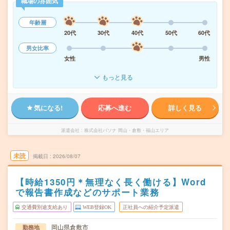
職場の雰囲気
年齢層
20代
30代
40代
50代
60代
男女比率
女性
男性
もっと見る
気になる!
応募へ進む
詳しく見る
派遣会社
株式会社パソナ 岡山・倉敷・福山エリア
未読
掲載日
2026/08/07
【時給1350円＊無理なく長く働ける】Word
で報告書作成などのサポート業務
交通費別途支給あり
WEB登録OK
正社員への紹介予定派遣
岡山県倉敷市
勤務地