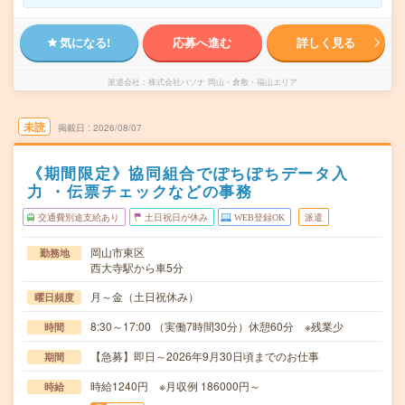
気になる!
応募へ進む
詳しく見る
派遣会社
株式会社パソナ 岡山・倉敷・福山エリア
未読
掲載日
2026/08/07
《期間限定》協同組合でぽちぽちデータ入
力 ・伝票チェックなどの事務
交通費別途支給あり
土日祝日が休み
WEB登録OK
派遣
岡山市東区
勤務地
西大寺駅から車5分
月～金（土日祝休み）
曜日頻度
8:30～17:00 （実働7時間30分）休憩60分 ※残業少
時間
【急募】即日～2026年9月30日頃までのお仕事
期間
時給1240円 ※月収例 186000円～
時給