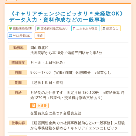
《キャリアチェンジにピッタリ＊未経験OK》
データ入力・資料作成などの一般事務
職種未経験OK
交通費別途支給あり
土日祝日が休み
残業なし
WEB登録OK
派遣
岡山市北区
勤務地
法界院駅から車10分／備前三門駅から車8分
月～金（土日祝休み）
曜日頻度
9:00～17:00 （実働7時間）休憩60分 ※残業なし
時間
【急募】即日～長期
期間
月給制のお仕事です：固定月給 180,100円 ※時給換算 時
時給
給1270円（残業代・交通費は別途支給あり）
交通費
交通費規定に基づき交通費支給
【建設関連企業での社員事務補助などの一般事務】未経験
仕事内容
から事務経験を積める！キャリアチェンジにもピッタ…