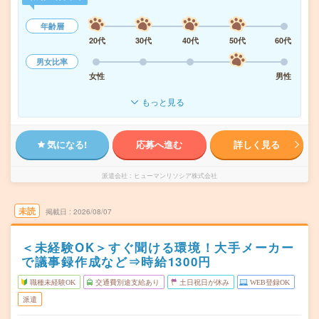
年齢層
20代
30代
40代
50代
60代
男女比率
女性
男性
もっと見る
気になる!
応募へ進む
詳しく見る
派遣会社
ヒューマンリソシア株式会社
未読
掲載日
2026/08/07
＜未経験OK＞すぐ聞ける環境！大手メーカー
で議事録作成など⇒時給1300円
職種未経験OK
交通費別途支給あり
土日祝日が休み
WEB登録OK
派遣