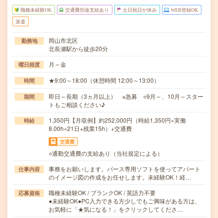
職種未経験OK
交通費別途支給あり
土日祝日が休み
WEB登録OK
派遣
岡山市北区
勤務地
北長瀬駅から徒歩20分
月～金
曜日頻度
★9:00～18:00（休憩時間 12:00～13:00）
時間
即日～長期（3ヵ月以上） ※急募 ○9月～、10月～スター
期間
トもご相談ください♪
1,350円【月収例】約252,000円（時給1,350円×実働
時給
8.00h×21日+残業15h）+交通費
交通費
○通勤交通費の支給あり（当社規定による）
事務をお願いします。パース専用ソフトを使ってアパート
仕事内容
のイメージ図の作成をお任せします。未経験OK！経…
職種未経験OK / ブランクOK / 英語力不要
応募資格
●未経験OK●PC入力できる方少しでもご興味がある方は、
お気軽に「★気になる！」をクリックしてくださ…