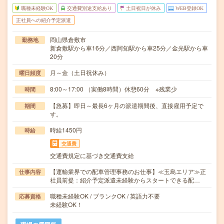
職種未経験OK
交通費別途支給あり
土日祝日が休み
WEB登録OK
正社員への紹介予定派遣
岡山県倉敷市
勤務地
新倉敷駅から車16分／西阿知駅から車25分／金光駅から車
20分
月～金（土日祝休み）
曜日頻度
8:00～17:00 （実働8時間）休憩60分 ※残業少
時間
【急募】即日～最長6ヶ月の派遣期間後、直接雇用予定で
期間
す。
時給1450円
時給
交通費
交通費規定に基づき交通費支給
【運輸業界での配車管理事務のお仕事】≪玉島エリア≫正
仕事内容
社員前提：紹介予定派遣未経験からスタートできる配…
職種未経験OK / ブランクOK / 英語力不要
応募資格
未経験OK！