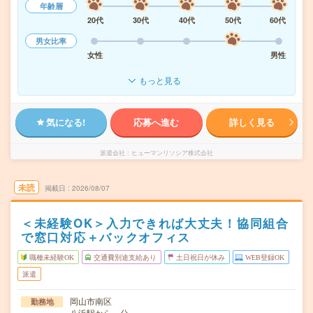
年齢層
20代
30代
40代
50代
60代
男女比率
女性
男性
もっと見る
気になる!
応募へ進む
詳しく見る
派遣会社
ヒューマンリソシア株式会社
未読
掲載日
2026/08/07
＜未経験OK＞入力できれば大丈夫！協同組合
で窓口対応＋バックオフィス
職種未経験OK
交通費別途支給あり
土日祝日が休み
WEB登録OK
派遣
岡山市南区
勤務地
八浜駅から---分