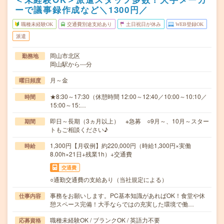
ーで議事録作成など＼1300円／
職種未経験OK
交通費別途支給あり
土日祝日が休み
WEB登録OK
派遣
岡山市北区
勤務地
岡山駅から---分
月～金
曜日頻度
★8:30～17:30（休憩時間 12:00～12:40／10:00～10:10／
時間
15:00～15:…
即日～長期（3ヵ月以上） ※急募 ○9月～、10月～スター
期間
トもご相談ください♪
1,300円【月収例】約220,000円（時給1,300円×実働
時給
8.00h×21日+残業1h）+交通費
交通費
○通勤交通費の支給あり（当社規定による）
事務をお願いします。PC基本知識があればOK！食堂や休
仕事内容
憩スペース完備！大手ならではの充実した環境で働…
職種未経験OK / ブランクOK / 英語力不要
応募資格