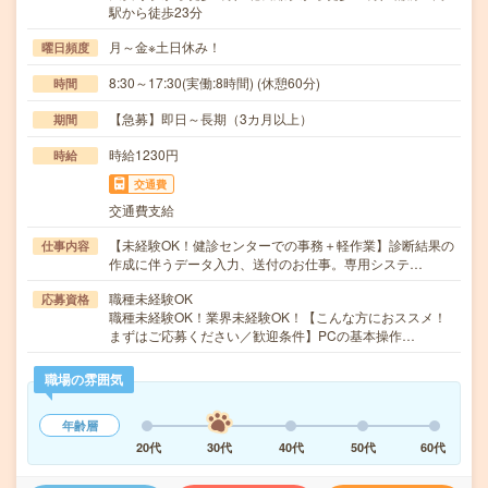
駅から徒歩23分
月～金※土日休み！
曜日頻度
8:30～17:30(実働:8時間) (休憩60分)
時間
【急募】即日～長期（3カ月以上）
期間
時給1230円
時給
交通費
交通費支給
【未経験OK！健診センターでの事務＋軽作業】診断結果の
仕事内容
作成に伴うデータ入力、送付のお仕事。専用システ…
職種未経験OK
応募資格
職種未経験OK！業界未経験OK！【こんな方におススメ！
まずはご応募ください／歓迎条件】PCの基本操作…
職場の雰囲気
年齢層
20代
30代
40代
50代
60代