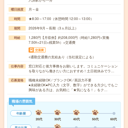
月～金
曜日頻度
★8:30～17:00（休憩時間 12:00～13:00）
時間
2026年9月～長期（3ヵ月以上）
期間
1,280円【月収例】約208,000円（時給1,280円×実働
時給
7.50h×21日+残業5h）+交通費
交通費
○通勤交通費の支給あり（当社規定による）
窓口対応と後方事務をお願いします。コミュニケーション
仕事内容
を取りながら働きたい方におすすめ！土日祝休みでラ…
職種未経験OK / ブランクOK / 英語力不要
応募資格
●未経験OK●PC入力（文字、数字）ができる方少しでもご
興味がある方は、お気軽に「★気になる！」をク…
職場の雰囲気
年齢層
20代
30代
40代
50代
60代
男女比率