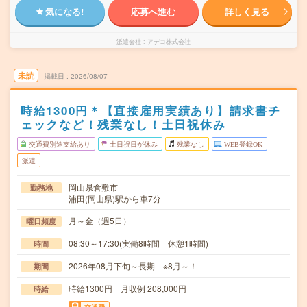
気になる!
応募へ進む
詳しく見る
派遣会社
アデコ株式会社
未読
掲載日
2026/08/07
時給1300円＊【直接雇用実績あり】請求書チ
ェックなど！残業なし！土日祝休み
交通費別途支給あり
土日祝日が休み
残業なし
WEB登録OK
派遣
岡山県倉敷市
勤務地
浦田(岡山県)駅から車7分
月～金（週5日）
曜日頻度
08:30～17:30(実働8時間 休憩1時間)
時間
2026年08月下旬～長期 ※8月～！
期間
時給1300円 月収例 208,000円
時給