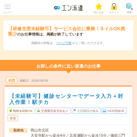
メニュー
気になる!
ログイン
検索
【研修充実未経験可】サービス会社に事務！ネイルOK残
業少
のお仕事情報は、掲載が終了しています
掲載時の情報は、
ページ下部
からご覧いただけます。
お探しの条件に近い派遣のお仕事
未読
掲載日
2026/08/08
【未経験可】健診センターでデータ入力＋封
入作業！駅チカ
職種未経験OK
交通費別途支給あり
土日祝日が休み
WEB登録OK
派遣
岡山市北区
勤務地
大安寺駅から徒歩4分／北長瀬駅から徒歩15分／備前三門