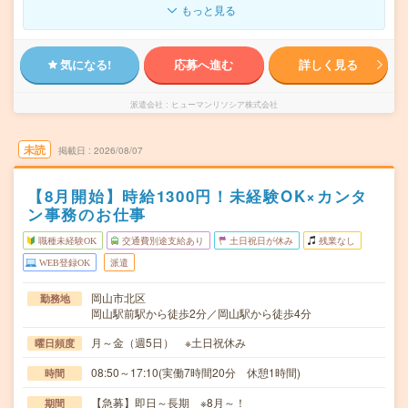
もっと見る
気になる!
応募へ進む
詳しく見る
派遣会社
ヒューマンリソシア株式会社
未読
掲載日
2026/08/07
【8月開始】時給1300円！未経験OK×カンタ
ン事務のお仕事
職種未経験OK
交通費別途支給あり
土日祝日が休み
残業なし
WEB登録OK
派遣
岡山市北区
勤務地
岡山駅前駅から徒歩2分／岡山駅から徒歩4分
月～金（週5日） ※土日祝休み
曜日頻度
08:50～17:10(実働7時間20分 休憩1時間)
時間
【急募】即日～長期 ※8月～！
期間