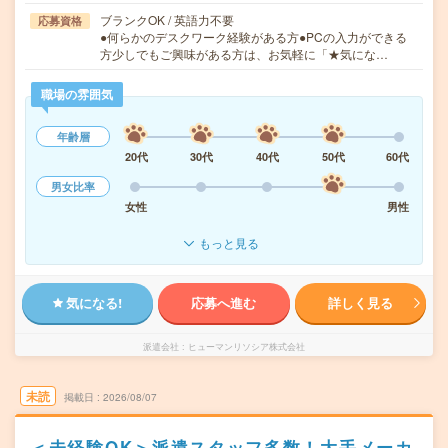
ブランクOK / 英語力不要
応募資格
●何らかのデスクワーク経験がある方●PCの入力ができる
方少しでもご興味がある方は、お気軽に「★気にな…
職場の雰囲気
年齢層
20代
30代
40代
50代
60代
男女比率
女性
男性
もっと見る
気になる!
応募へ進む
詳しく見る
派遣会社
ヒューマンリソシア株式会社
未読
掲載日
2026/08/07
＜未経験OK＞派遣スタッフ多数！大手メーカ