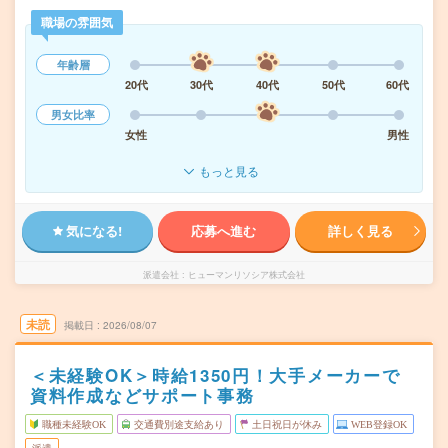
職場の雰囲気
年齢層
20代
30代
40代
50代
60代
男女比率
女性
男性
もっと見る
気になる!
応募へ進む
詳しく見る
派遣会社
ヒューマンリソシア株式会社
未読
掲載日
2026/08/07
＜未経験OK＞時給1350円！大手メーカーで
資料作成などサポート事務
職種未経験OK
交通費別途支給あり
土日祝日が休み
WEB登録OK