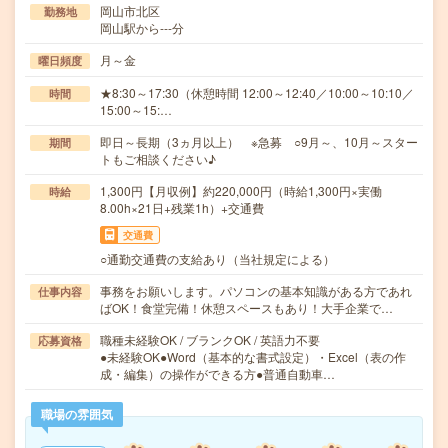
岡山市北区
勤務地
岡山駅から---分
月～金
曜日頻度
★8:30～17:30（休憩時間 12:00～12:40／10:00～10:10／
時間
15:00～15:…
即日～長期（3ヵ月以上） ※急募 ○9月～、10月～スター
期間
トもご相談ください♪
1,300円【月収例】約220,000円（時給1,300円×実働
時給
8.00h×21日+残業1h）+交通費
交通費
○通勤交通費の支給あり（当社規定による）
事務をお願いします。パソコンの基本知識がある方であれ
仕事内容
ばOK！食堂完備！休憩スペースもあり！大手企業で…
職種未経験OK / ブランクOK / 英語力不要
応募資格
●未経験OK●Word（基本的な書式設定）・Excel（表の作
成・編集）の操作ができる方●普通自動車…
職場の雰囲気