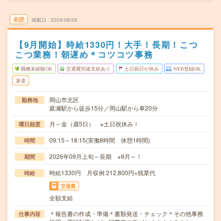
未読
掲載日
2026/08/06
【9月開始】時給1330円！大手！長期！こつ
こつ業務！朝遅め＊コツコツ事務
職種未経験OK
交通費別途支給あり
土日祝日が休み
WEB登録OK
派遣
岡山市北区
勤務地
庭瀬駅から徒歩15分／岡山駅から車20分
月～金（週5日） ※土日祝休み！
曜日頻度
09:15～18:15(実働8時間 休憩1時間)
時間
2026年09月上旬～長期 ※9月～！
期間
時給1330円 月収例 212,800円+残業代
時給
交通費
全額支給
＊報告書の作成・準備＊書類発送・チェック＊その他事務
仕事内容