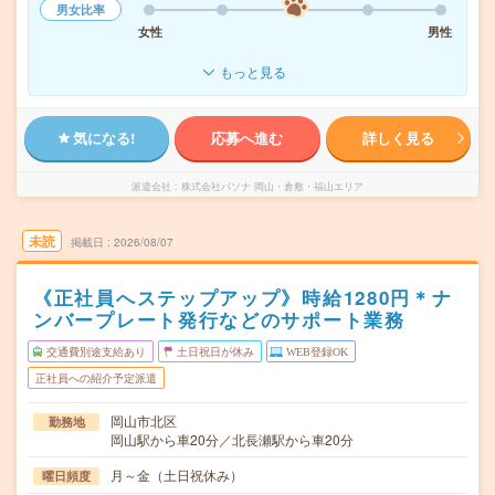
男女比率
女性
男性
もっと見る
気になる!
応募へ進む
詳しく見る
派遣会社
株式会社パソナ 岡山・倉敷・福山エリア
未読
掲載日
2026/08/07
《正社員へステップアップ》時給1280円＊ナ
ンバープレート発行などのサポート業務
交通費別途支給あり
土日祝日が休み
WEB登録OK
正社員への紹介予定派遣
岡山市北区
勤務地
岡山駅から車20分／北長瀬駅から車20分
月～金（土日祝休み）
曜日頻度