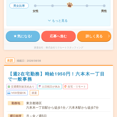
男女比率
女性
男性
もっと見る
気になる!
応募へ進む
詳しく見る
派遣会社
株式会社リクルートスタッフィング
未読
掲載日
2026/08/08
【週2在宅勤務】時給1950円！六本木一丁目
で一般事務
交通費別途支給あり
土日祝日が休み
在宅・リモート
WEB登録OK
派遣
東京都港区
勤務地
六本木一丁目駅から徒歩1分／六本木駅から徒歩7分
月～金／週5日
曜日頻度