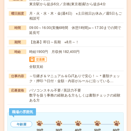
東京駅から徒歩6分／京橋(東京都)駅から徒歩4分
月・火・水・木・金(週4日) ※土日祝日お休み／週5日もご
曜日頻度
相談可
09:00～16:00(実働6時間 休憩1時間)※～17:30までの間で
時間
延長可
【急募】即日～長期 ※8月～！
期間
時給1900円 月収例 182,400円
時給
交通費
全額支給
～引継ぎ＆マニュアル＆OJTありで安心！～＊書類チェッ
仕事内容
ク・押印┗日付・金額・内容がルールに沿っている…
パソコンスキル不要 / 英語力不要
応募資格
数字を扱う事務の経験ある方もしくは書類チェックの経験
ある方
職場の雰囲気
年齢層
20代
30代
40代
50代
60代