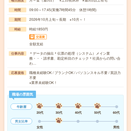
曜日頻度
09:00～17:45(実働7時間45分 休憩1時間)
時間
2026年10月上旬～長期 ※10月～！
期間
時給1850円
時給
交通費
全額支給
＊データの抽出＊伝票の処理（システム）メイン業
仕事内容
務・・・請求書、勘定科目のチェック＊社員からの問い合
わ…
職種未経験OK / ブランクOK / パソコンスキル不要 / 英語力
応募資格
不要
※業界未経験OK！
職場の雰囲気
年齢層
20代
30代
40代
50代
60代
男女比率
女性
男性