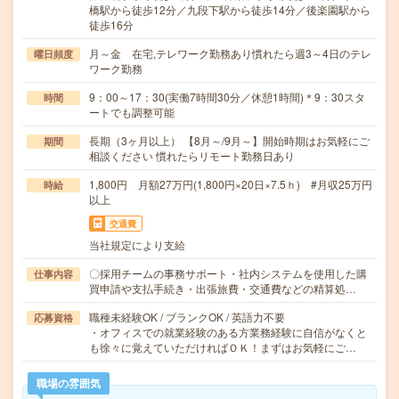
橋駅から徒歩12分／九段下駅から徒歩14分／後楽園駅から
徒歩16分
月～金 在宅,テレワーク勤務あり慣れたら週3～4日のテレ
曜日頻度
ワーク勤務
9：00～17：30(実働7時間30分／休憩1時間)＊9：30スタ
時間
ートでも調整可能
長期（3ヶ月以上） 【8月～/9月～】開始時期はお気軽にご
期間
相談ください 慣れたらリモート勤務日あり
1,800円 月額27万円(1,800円×20日×7.5ｈ) #月収25万円
時給
以上
交通費
当社規定により支給
〇採用チームの事務サポート・社内システムを使用した購
仕事内容
買申請や支払手続き・出張旅費・交通費などの精算処…
職種未経験OK / ブランクOK / 英語力不要
応募資格
・オフィスでの就業経験のある方業務経験に自信がなくと
も徐々に覚えていただければＯＫ！まずはお気軽にご…
職場の雰囲気