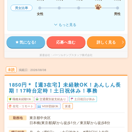
男女比率
女性
男性
もっと見る
気になる!
応募へ進む
詳しく見る
派遣会社
パーソルテンプスタッフ株式会社
未読
掲載日
2026/08/08
1850円＊【週3在宅】未経験OK！あんしん長
期！17時台定時！土日祝休み！事務
職種未経験OK
交通費別途支給あり
土日祝日が休み
在宅・リモート
WEB登録OK
派遣
東京都中央区
勤務地
日本橋(東京都)駅から徒歩1分／東京駅から徒歩8分
月～金（週5日） ※土日祝休み #週3日以上在宅