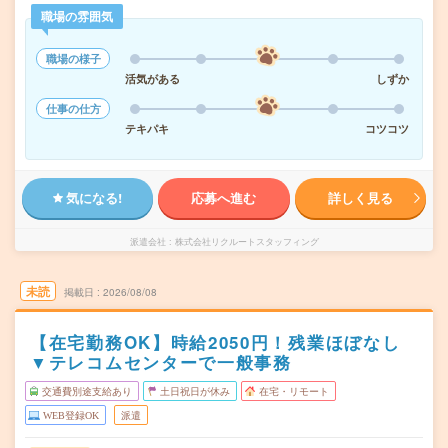
職場の雰囲気
職場の様子
活気がある
しずか
仕事の仕方
テキパキ
コツコツ
気になる!
応募へ進む
詳しく見る
派遣会社
株式会社リクルートスタッフィング
未読
掲載日
2026/08/08
【在宅勤務OK】時給2050円！残業ほぼなし
▼テレコムセンターで一般事務
交通費別途支給あり
土日祝日が休み
在宅・リモート
WEB登録OK
派遣