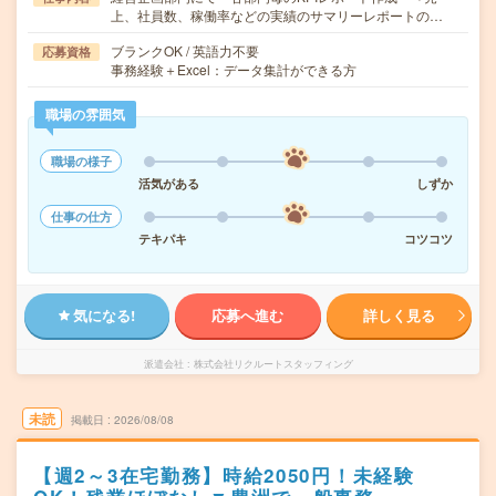
上、社員数、稼働率などの実績のサマリーレポートの…
ブランクOK / 英語力不要
応募資格
事務経験＋Excel：データ集計ができる方
職場の雰囲気
職場の様子
活気がある
しずか
仕事の仕方
テキパキ
コツコツ
気になる!
応募へ進む
詳しく見る
派遣会社
株式会社リクルートスタッフィング
未読
掲載日
2026/08/08
【週2～3在宅勤務】時給2050円！未経験