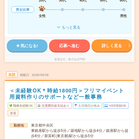
20代
30代
40代
50代
60代
男女比率
女性
男性
もっと見る
気になる!
応募へ進む
詳しく見る
派遣会社
株式会社PBB
未読
掲載日
2026/08/08
＜未経験OK＊時給1800円＞フリマイベント
用資料作りのサポートなど一般事務
職種未経験OK
交通費別途支給あり
土日祝日が休み
WEB登録OK
派遣
東京都中央区
勤務地
東銀座駅から徒歩5分／築地駅から徒歩4分／銀座駅から徒
歩8分／新富町(東京都)駅から徒歩5分