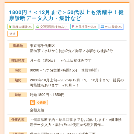
1800円＊＜12月まで＞50代以上も活躍中！健
康診断データ入力・集計など
職種未経験OK
交通費別途支給あり
土日祝日が休み
WEB登録OK
派遣
東京都千代田区
勤務地
新御茶ノ水駅から徒歩2分／御茶ノ水駅から徒歩2分
月～金（週5日） ※☆土日祝休みです
曜日頻度
09:00～17:15(実働7時間15分 休憩1時間)
時間
2026年10月上旬～2026年12月下旬 12月末まで 延長の
期間
可能性もあります ※10月～！
時給1800円～1850円
時給
交通費
全額支給
～健康診断予約～結果回収までをお願いします～○健康診
仕事内容
断データ入力・集計(Excel使用)○各種文書作…
職種未経験OK / ブランクOK / 英語力不要