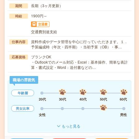
長期（3ヶ月更新）
期間
1900円～
時給
交通費
交通費別途支給
資料作成やデータ管理を中心に行っていただきます。１．
仕事内容
予算編成時（年次・四半期）・当初予算（OB）・事…
ブランクOK
応募資格
・Outlookでのメール対応・Excel：基本操作、簡単な表計
算・書式設定・Word：送付書などの…
職場の雰囲気
年齢層
20代
30代
40代
50代
60代
男女比率
女性
男性
もっと見る