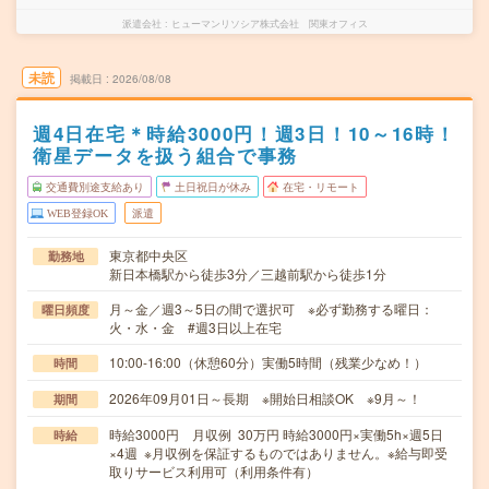
派遣会社
ヒューマンリソシア株式会社 関東オフィス
未読
掲載日
2026/08/08
週4日在宅＊時給3000円！週3日！10～16時！
衛星データを扱う組合で事務
交通費別途支給あり
土日祝日が休み
在宅・リモート
WEB登録OK
派遣
東京都中央区
勤務地
新日本橋駅から徒歩3分／三越前駅から徒歩1分
月～金／週3～5日の間で選択可 ※必ず勤務する曜日：
曜日頻度
火・水・金 #週3日以上在宅
10:00-16:00（休憩60分）実働5時間（残業少なめ！）
時間
2026年09月01日～長期 ※開始日相談OK ※9月～！
期間
時給3000円 月収例 30万円 時給3000円×実働5h×週5日
時給
×4週 ※月収例を保証するものではありません。※給与即受
取りサービス利用可（利用条件有）