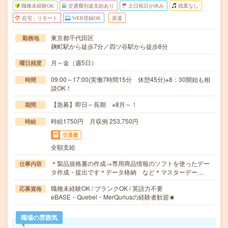
職種未経験OK
交通費別途支給あり
土日祝日が休み
残業なし
在宅・リモート
WEB登録OK
派遣
東京都千代田区
勤務地
麹町駅から徒歩7分／四ツ谷駅から徒歩8分
月～金（週5日）
曜日頻度
09:00～17:00(実働7時間15分 休憩45分)※8：30開始も相
時間
談OK！
【急募】即日～長期 ※8月～！
期間
時給1750円 月収例 253,750円
時給
交通費
全額支給
＊製品規格書の作成→専用商品情報のソフトを使ったデー
仕事内容
タ作成・提出です＊データ格納 など＊マスターデー…
職種未経験OK / ブランクOK / 英語力不要
応募資格
eBASE・Quebel・MerQuriusの経験者歓迎★
職場の雰囲気