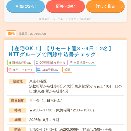
気になる!
応募へ進む
詳しく見る
派遣会社
パーソルテンプスタッフ株式会社
未読
掲載日
2026/08/08
【在宅OK！】【リモート週3～4日！2名】
NTTグループで回線申込書チェック
職種未経験OK
交通費別途支給あり
土日祝日が休み
在宅・リモート
WEB登録OK
派遣
東京都港区
勤務地
浜松町駅から徒歩8分／大門(東京都)駅から徒歩10分／日の
出(東京都)駅から徒歩5分
月～金（土日祝休み）
曜日頻度
★9:00～17:30（休憩時間 12:00～13:00）
時間
2026年10月～長期
期間
1,750円【月収例】約293,000円（時給1,750円×実働
時給