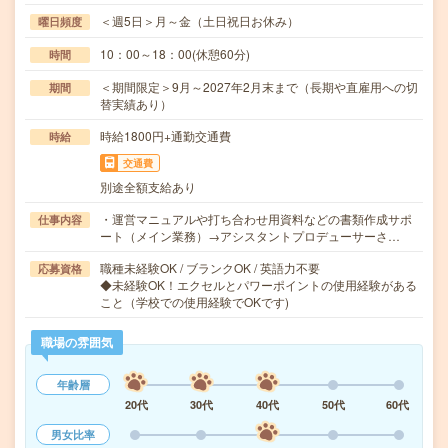
＜週5日＞月～金（土日祝日お休み）
曜日頻度
10：00～18：00(休憩60分)
時間
＜期間限定＞9月～2027年2月末まで（長期や直雇用への切
期間
替実績あり）
時給1800円+通勤交通費
時給
交通費
別途全額支給あり
・運営マニュアルや打ち合わせ用資料などの書類作成サポ
仕事内容
ート（メイン業務）→アシスタントプロデューサーさ…
職種未経験OK / ブランクOK / 英語力不要
応募資格
◆未経験OK！エクセルとパワーポイントの使用経験がある
こと（学校での使用経験でOKです)
職場の雰囲気
年齢層
20代
30代
40代
50代
60代
男女比率