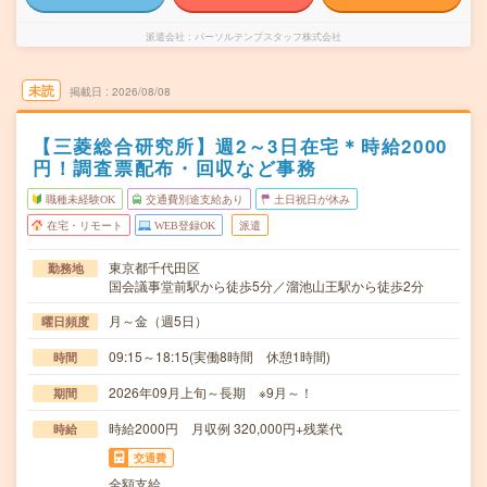
派遣会社
パーソルテンプスタッフ株式会社
未読
掲載日
2026/08/08
【三菱総合研究所】週2～3日在宅＊時給2000
円！調査票配布・回収など事務
職種未経験OK
交通費別途支給あり
土日祝日が休み
在宅・リモート
WEB登録OK
派遣
東京都千代田区
勤務地
国会議事堂前駅から徒歩5分／溜池山王駅から徒歩2分
月～金（週5日）
曜日頻度
09:15～18:15(実働8時間 休憩1時間)
時間
2026年09月上旬～長期 ※9月～！
期間
時給2000円 月収例 320,000円+残業代
時給
交通費
全額支給