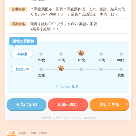
＊調査票配布・回収＊調査票作成、入力、集計、結果の取
仕事内容
りまとめ＊Webリサーチ業務＊会議設定・準備・日…
職種未経験OK / ブランクOK / 英語力不要
応募資格
※業界未経験OK！
職場の雰囲気
年齢層
20代
30代
40代
50代
60代
男女比率
女性
男性
もっと見る
気になる!
応募へ進む
詳しく見る
派遣会社
パーソルテンプスタッフ株式会社
未読
掲載日
2026/08/08