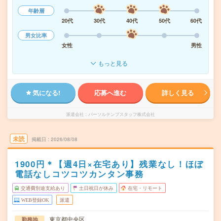
年齢層
20代
30代
40代
50代
60代
男女比率
女性
男性
もっと見る
気になる!
応募へ進む
詳しく見る
派遣会社
パーソルテンプスタッフ株式会社
未読
掲載日
2026/08/08
1900円＊【週4日×在宅あり】残業なし！ほぼ
電話なしコツコツカンタン事務
交通費別途支給あり
土日祝日が休み
在宅・リモート
WEB登録OK
派遣
東京都中央区
勤務地