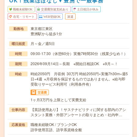
OK！残業ほぼなし▼豊洲で一般事務
職種未経験OK
交通費別途支給あり
土日祝日が休み
在宅・リモート
WEB登録OK
派遣
東京都江東区
勤務地
豊洲駅から徒歩1分
月～金／週5日
曜日頻度
09:00-17:30（休憩60分）実働7時間30分（残業少なめ！）
時間
2026年09月14日～長期 ※開始日相談OK ※9月～！
期間
時給2050円 月収例 30万円 時給2050円×実働7h30m×週5
時給
日×4週 ※月収例を保証するものではありません。※給与即
受取りサービス利用可（利用条件有）
交通費
1ヶ月3万円を上限として実費支給
【英語使用あり】！サステナビリティに関する部内のアシ
仕事内容
スタント業務・外部アンケートの取りまとめ・社内申…
職種未経験OK / ブランクOK
応募資格
語学使用言語、語学系資格全般