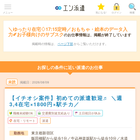
メニュー
気になる!
ログイン
検索
＼ゆったり在宅♢17:15定時／おもちゃ・絵本のデータ入
力✐お子様向けのサブスク
のお仕事情報は、掲載が終了しています
掲載時の情報は、
ページ下部
からご覧いただけます。
お探しの条件に近い派遣のお仕事
未読
掲載日
2026/08/09
【イチオシ案件】初めての派遣歓迎♬ ＼週
3,4在宅×1800円×駅チカ／
職種未経験OK
交通費別途支給あり
土日祝日が休み
在宅・リモート
派遣
東京都新宿区
勤務地
飯田橋駅から徒歩1分／牛込神楽坂駅から徒歩10分／水道