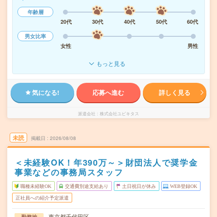
年齢層
20代
30代
40代
50代
60代
男女比率
女性
男性
もっと見る
気になる!
応募へ進む
詳しく見る
派遣会社
株式会社ユビキタス
未読
掲載日
2026/08/08
＜未経験OK！年390万～＞財団法人で奨学金
事業などの事務局スタッフ
職種未経験OK
交通費別途支給あり
土日祝日が休み
WEB登録OK
正社員への紹介予定派遣
東京都千代田区
勤務地