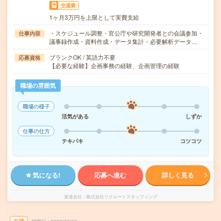
交通費
1ヶ月3万円を上限として実費支給
・スケジュール調整・官公庁や研究開発者との会議参加・
仕事内容
議事録作成・資料作成・データ集計・必要解析データ…
ブランクOK / 英語力不要
応募資格
【必要な経験】企画事務の経験、企画管理の経験
職場の雰囲気
職場の様子
活気がある
しずか
仕事の仕方
テキパキ
コツコツ
気になる!
応募へ進む
詳しく見る
派遣会社
株式会社リクルートスタッフィング