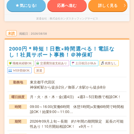
気になる!
応募へ進む
詳しく見る
派遣会社
株式会社ホンダスタッフィングサービス
未読
掲載日
2026/08/08
2000円＊時短！日数×時間選べる！電話な
し！社員サポート事務！＠神保町
職種未経験OK
交通費別途支給あり
土日祝日が休み
残業なし
WEB登録OK
派遣
東京都千代田区
勤務地
神保町駅から徒歩2分／御茶ノ水駅から徒歩8分
月・火・水・木・金(週4日) ※週3～5日勤務で相談OK！
曜日頻度
09:00～16:00(実働6時間 休憩1時間)※実働6時間で時間相
時間
談OK！始業9:00～11:00…
2026年09月上旬～長期 約1年間の期間限定 延長の可能
期間
性あり！10月開始相談OK！ ※9月～！