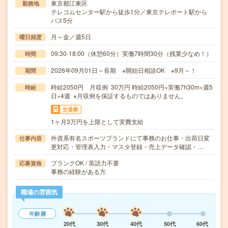
東京都江東区
勤務地
テレコムセンター駅から徒歩1分／東京テレポート駅から
バス5分
月～金／週5日
曜日頻度
09:30-18:00（休憩60分）実働7時間30分（残業少なめ！）
時間
2026年09月01日～長期 ※開始日相談OK ※9月～！
期間
時給2050円 月収例 30万円 時給2050円×実働7h30m×週5
時給
日×4週 ※月収例を保証するものではありません。
交通費
1ヶ月3万円を上限として実費支給
外資系有名スポーツブランドにて事務のお仕事・出荷日変
仕事内容
更対応・管理表入力・マスタ登録・売上データ確認・…
ブランクOK / 英語力不要
応募資格
事務の経験がある方
職場の雰囲気
年齢層
20代
30代
40代
50代
60代