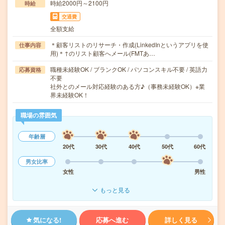
時給2000円～2100円
時給
交通費
全額支給
＊顧客リストのリサーチ・作成(LinkedInというアプリを使
仕事内容
用)＊↑のリスト顧客へメール(FMTあ…
職種未経験OK / ブランクOK / パソコンスキル不要 / 英語力
応募資格
不要
社外とのメール対応経験のある方♪（事務未経験OK）※業
界未経験OK！
職場の雰囲気
年齢層
20代
30代
40代
50代
60代
男女比率
女性
男性
もっと見る
気になる!
応募へ進む
詳しく見る