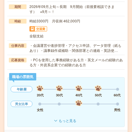
2026年09月上旬～長期 9月開始（前後要相談できま
期間
す） ※9月～！
時給3300円 月収例 462,000円
時給
交通費
全額支給
・会議運営や進捗管理・アクセス申請、データ管理（紙も
仕事内容
あり）・議事録作成補助・関係部署との連絡・英語使…
・PCを使用した事務経験がある方・英文メールの経験のあ
応募資格
る方・外資系企業での経験のある方
職場の雰囲気
年齢層
20代
30代
40代
50代
60代
男女比率
女性
男性
もっと見る