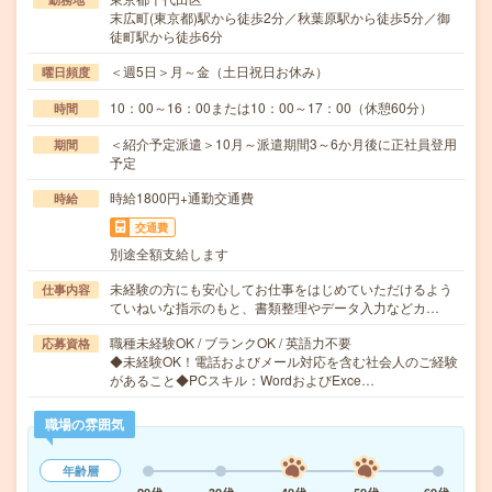
末広町(東京都)駅から徒歩2分／秋葉原駅から徒歩5分／御
徒町駅から徒歩6分
＜週5日＞月～金（土日祝日お休み）
曜日頻度
10：00～16：00または10：00～17：00（休憩60分）
時間
＜紹介予定派遣＞10月～派遣期間3～6か月後に正社員登用
期間
予定
時給1800円+通勤交通費
時給
交通費
別途全額支給します
未経験の方にも安心してお仕事をはじめていただけるよう
仕事内容
ていねいな指示のもと、書類整理やデータ入力などカ…
職種未経験OK / ブランクOK / 英語力不要
応募資格
◆未経験OK！電話およびメール対応を含む社会人のご経験
があること◆PCスキル：WordおよびExce…
職場の雰囲気
年齢層