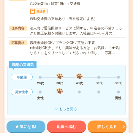
7.50h×21日+残業10h）+交通費
交通費
通勤交通費の支給あり（当社規定による）
法人向け通信回線サービスに関する、申込書の不備チェッ
仕事内容
クと修正依頼をお願いします。入社後は4～6ヶ月の…
職種未経験OK / ブランクOK / 英語力不要
応募資格
●未経験OK少しでもご興味がある方は、お気軽に「★気に
なる！」をクリックしてくださいね！但し、「応募…
職場の雰囲気
年齢層
20代
30代
40代
50代
60代
男女比率
女性
男性
もっと見る
気になる!
応募へ進む
詳しく見る