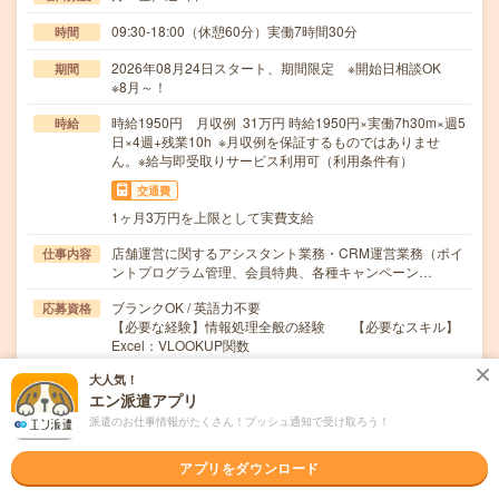
09:30-18:00（休憩60分）実働7時間30分
時間
2026年08月24日スタート、期間限定 ※開始日相談OK
期間
※8月～！
時給1950円 月収例 31万円 時給1950円×実働7h30m×週5
時給
日×4週+残業10h ※月収例を保証するものではありませ
ん。※給与即受取りサービス利用可（利用条件有）
交通費
1ヶ月3万円を上限として実費支給
店舗運営に関するアシスタント業務・CRM運営業務（ポイ
仕事内容
ントプログラム管理、会員特典、各種キャンペーン…
ブランクOK / 英語力不要
応募資格
【必要な経験】情報処理全般の経験 【必要なスキル】
Excel：VLOOKUP関数
大人気！
職場の雰囲気
エン派遣アプリ
派遣のお仕事情報がたくさん！プッシュ通知で受け取ろう！
職場の様子
活気がある
しずか
アプリをダウンロード
仕事の仕方