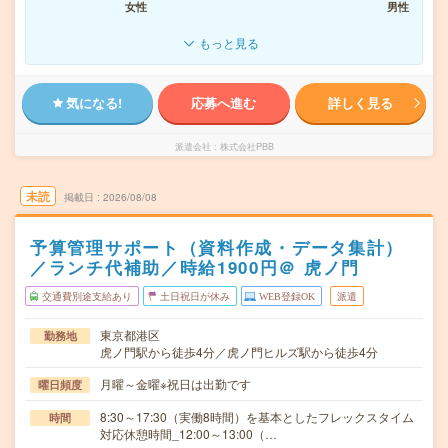
女性
男性
もっと見る
気になる!
応募へ進む
詳しく見る
派遣会社
株式会社PBB
未読
掲載日
2026/08/08
予算管理サポート（資料作成・データ集計）
／ランチ代補助／時給1900円＠ 虎ノ門
交通費別途支給あり
土日祝日が休み
WEB登録OK
派遣
東京都港区
勤務地
虎ノ門駅から徒歩4分／虎ノ門ヒルズ駅から徒歩4分
月曜～金曜※祝日は出勤です
曜日頻度
8:30～17:30（実働8時間）を基本としたフレックスタイム
時間
対応休憩時間_12:00～13:00（…