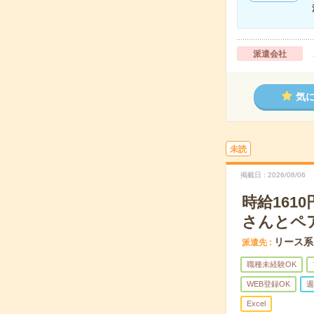
派遣会社
気
未読
掲載日
2026/08/06
時給16
さんとペ
リース系
派遣先
職種未経験OK
WEB登録OK
週
Excel