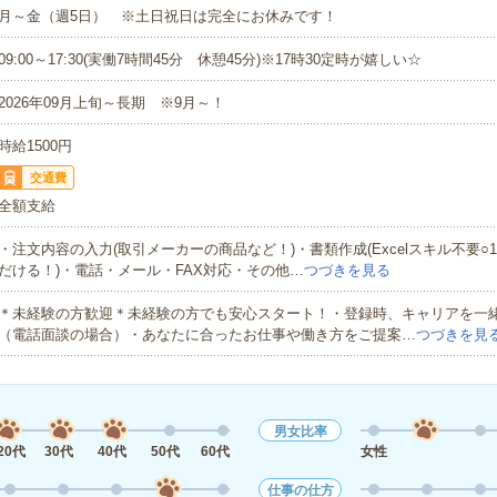
月～金（週5日） ※土日祝日は完全にお休みです！
09:00～17:30(実働7時間45分 休憩45分)※17時30定時が嬉しい☆
2026年09月上旬～長期 ※9月～！
時給1500円
交通費
全額支給
・注文内容の入力(取引メーカーの商品など！)・書類作成(Excelスキル不要○
だける！)・電話・メール・FAX対応・その他…
つづきを見る
＊未経験の方歓迎＊未経験の方でも安心スタート！・登録時、キャリアを一
（電話面談の場合）・あなたに合ったお仕事や働き方をご提案…
つづきを見
男女比率
20代
30代
40代
50代
60代
女性
仕事の仕方