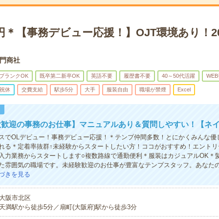
0円＊【事務デビュー応援！】OJT環境あり！2
門商社
ブランクOK
既卒第二新卒OK
英語不要
履歴書不要
40～50代活躍
WE
祝休
交費支給
駅歩5分
大手
服装自由
職場が禁煙
Excel
！
大歓迎の事務のお仕事】マニュアルあり＆質問しやすい！【ネイ
スでOLデビュー！事務デビュー応援！＊テンプ仲間多数！とにかくみんな優
れる＊定着率抜群↑未経験からスタートしたい方！ココがおすすめ！エントリ
入力業務からスタートします○複数路線で通勤便利＊服装はカジュアルOK＊
た雰囲気の職場です。未経験歓迎のお仕事が豊富なテンプスタッフ。あなた
づきを見る
大阪市北区
天満駅から徒歩5分／扇町(大阪府)駅から徒歩3分