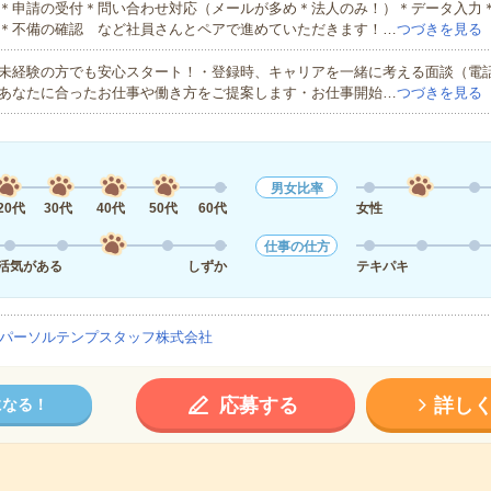
＊申請の受付＊問い合わせ対応（メールが多め＊法人のみ！）＊データ入力
＊不備の確認 など社員さんとペアで進めていただきます！…
つづきを見る
未経験の方でも安心スタート！・登録時、キャリアを一緒に考える面談（電
あなたに合ったお仕事や働き方をご提案します・お仕事開始…
つづきを見る
男女比率
20代
30代
40代
50代
60代
女性
仕事の仕方
活気がある
しずか
テキパキ
パーソルテンプスタッフ株式会社
応募する
詳し
になる！