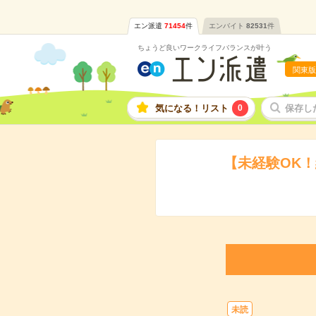
エン派遣
71454
件
エンバイト
82531
件
ちょうど良いワークライフバランスが叶う
関東版
気になる！リスト
0
保存し
【未経験OK
未読