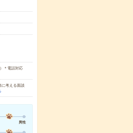
○）＊電話対応
緒に考える面談
る
男性