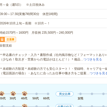
月～金（週5日） ※土日祝休み
09:00～17:30(実働7時間30分 休憩1時間)
2026年10月上旬～長期 ※10月～！
時給1570円～1600円 月収例 235,500円～240,000円
交通費
全額支給
＊申込書のチェック・入力＊書類作成（社内掲示物など / フォーマットあり
（少なめ！取次ぎ・営業からの電話がほとんど！）＊備品…
つづきを見る
＊未経験の方歓迎＊未経験の方でも安心スタート！・登録時、キャリアを一
（電話面談の場合）・あなたに合ったお仕事や働き方をご提案…
つづきを見
男女比率
20代
30代
40代
50代
60代
女性
仕事の仕方