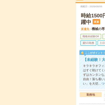
掲載日
2026/08/06
時給150
躍中
派遣
機械の専
派遣先
職種未経験OK
週5日勤務
土日
ここがポイント
【未経験！
キラキラオフィ
はすぐ助けてく
ずはカンタンな
自由！落ち着い
い」を大切…
つ
勤務地