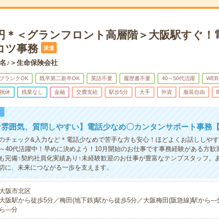
70円＊＜グランフロント高層階＞大阪駅すぐ！
コツ事務
派遣
名♪＞生命保険会社
ブランクOK
既卒第二新卒OK
英語不要
履歴書不要
40～50代活躍
WE
祝休
残業なし
金融
交費支給
駅歩5分
大手
外資
服装自由
！
な雰囲気、質問しやすい】電話少なめ〇カンタンサポート事務【
のチェック&入力など＊電話少なめで苦手な方も安心！ほどよくお話ししや
0～40代活躍中！早めに決めよう！10月開始のお仕事です事務経験がある方歓
も完備↑契約社員化実績あり↑未経験歓迎のお仕事が豊富なテンプスタッフ。
切に、未来につながる一歩を支えます。
大阪市北区
大阪駅から徒歩5分／梅田(地下鉄)駅から徒歩5分／大阪梅田(阪急線)駅から--
ら---分