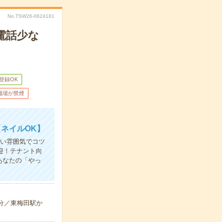
No.TSW26-0624181
電話少な
B登録OK
職場が禁煙
ネイルOK】
すい雰囲気でコツ
迎！テナント向
あなたの「やっ
-分／東梅田駅か