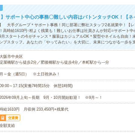
！
】サポート中心の事務〇難しい内容はバトンタッチOK！【ネ
】 大手グループ＊サポート事務！同じ部署に弊社スタッフ2名就業中！【レ
！高時給1610円↑程よく残業も！難しいお仕事は社員さんが対応○サポート中
9月スタートの今がチャンス＊服装はカジュアルOK＊髪型やネイルも自由！
ンプスタッフ。あなたの「やってみたい」を大切に、未来につながる一歩を
大阪市中央区
淀屋橋駅から徒歩2分／肥後橋駅から徒歩4分／本町駅から---分
月～金（週5日） ※土日祝休み！
09:00～17:15(実働7時間15分 休憩1時間)
2026年09月上旬～長期 9月・10月開始歓迎！ ※9月～！
時給1610円 月収例 233,450円+残業代
交通費
全額支給