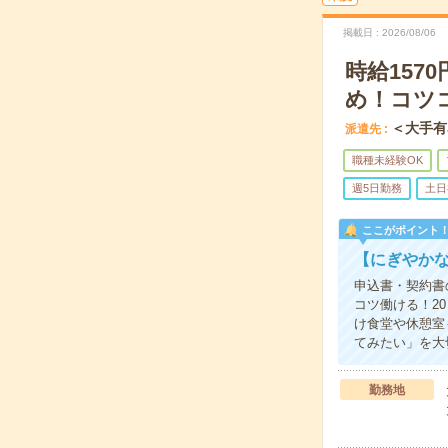
掲載日
2026/08/06
時給15
め！コツ
＜大手有
派遣先
職種未経験OK
週5日勤務
土日
ここがポイント
【にぎやか
申込書・契約書
コツ働ける！2
け食堂や休憩室
てみたい」を大
勤務地