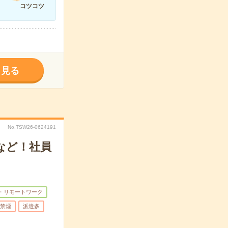
コツコツ
く見る
No.TSW26-0624191
など！社員
・リモートワーク
禁煙
派遣多