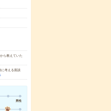
1から教えていた
緒に考える面談
る
男性