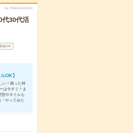
No.TSW26-0624200
0代30代活
B登録OK
ルOK】
しい！困った時
ーは今すぐ！ま
髪型やネイルも
の「やってみた