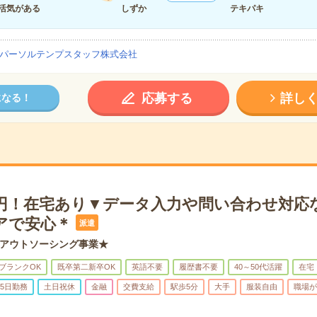
活気がある
しずか
テキパキ
パーソルテンプスタッフ株式会社
応募する
詳し
になる！
10円！在宅あり▼データ入力や問い合わせ対応
アで安心＊
派遣
アウトソーシング事業★
ブランクOK
既卒第二新卒OK
英語不要
履歴書不要
40～50代活躍
在宅
5日勤務
土日祝休
金融
交費支給
駅歩5分
大手
服装自由
職場が