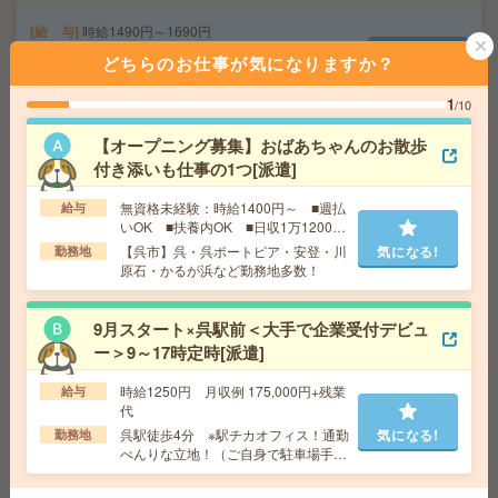
給 与
時給1490円～1690円
交通費
交通費別途支給（規定）
どちらのお仕事が気になりますか？
気になる!
勤務地
広島県広島市 市役所前から徒歩1分／鷹野橋
駅から徒歩4分
1
/10
【オープニング募集】おばあちゃんのお散歩
3ヵ月で69万円稼ぐ！病院で備品のチェックなど＊医療行
付き添いも仕事の1つ[派遣]
為はナシ[派遣]
無資格未経験：時給1400円～ ■週払
給与
いOK ■扶養内OK ■日収1万1200円
給 与
無資格の方：時給1320円～1650円 / 介護福祉
以上
士：時給1600円～2000円 / 初任者以上：時給1450円
【呉市】呉・呉ポートピア・安登・川
気になる!
勤務地
～1812円
原石・かるが浜など勤務地多数！
交通費
全額支給
気になる!
勤務地
【広島市安芸区】矢野・安芸中野・中野東・
9月スタート×呉駅前＜大手で企業受付デビュ
瀬野・みどり口など、勤務地多数！
ー＞9～17時定時[派遣]
時給1250円 月収例 175,000円+残業
給与
給与即払いOK！高時給！土日休み！お弁当の製造業務[派
代
遣]
呉駅徒歩4分 ※駅チカオフィス！通勤
気になる!
勤務地
べんりな立地！（ご自身で駐車場手配
給 与
時給1400円
いただければ車通勤OK！）
交通費
交通費支給有り