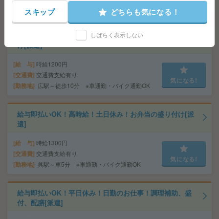
気になる!
勤務地
呉駅～車5分 ※車通勤・バイク通勤OK
スキップ
どちらも気になる！
しばらく表示しない
給与即払いOK！平日休み！日勤のお仕事！食品の盛り付
け[派遣]
給 与
時給1200円
交通費
交通費支給有り
気になる!
勤務地
広駅～徒歩10分 ※車通勤・バイク通勤OK
給与即払いOK！高時給！土日休み！お弁当の盛り付け[派
遣]
給 与
時給1300円
交通費
交通費支給有り
気になる!
勤務地
呉駅～車5分 ※車通勤・バイク通勤OK
給与即払いOK！平日休み！日勤のお仕事！調理補助、盛
付、配膳[派遣]