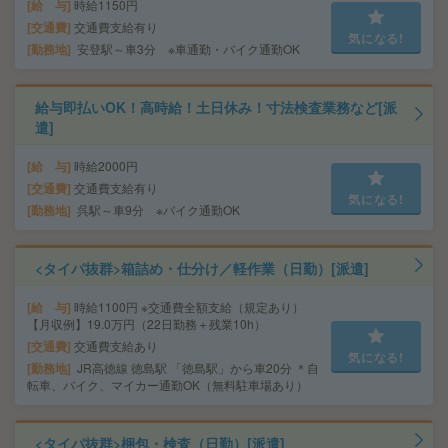
給 与
時給1150円
交通費
交通費支給有り
気になる!
勤務地
安登駅～車3分 ※車通勤・バイク通勤OK
給与即払いOK！高時給！土日休み！寸法検査業務など[派
遣]
給 与
時給2000円
交通費
交通費支給有り
気になる!
勤務地
呉駅～車9分 ※バイク通勤OK
<タイパ抜群>箱詰め・仕分け／軽作業（日勤）[派遣]
給 与
時給1100円 ※交通費全額支給（規定あり）
【月収例】19.0万円（22日勤務＋残業10h）
交通費
交通費支給あり
気になる!
勤務地
JR高徳線 徳島駅 「徳島駅」から車20分 ＊自
転車、バイク、マイカー通勤OK（無料駐車場あり）
<タイパ抜群>梱包・検査（日勤）[派遣]