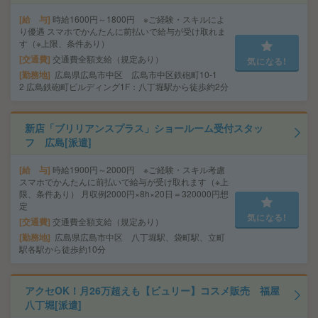
給 与
時給1600円～1800円 ※ご経験・スキルによ
り優遇 スマホでかんたんに前払いで給与が受け取れま
す（※上限、条件あり）
交通費
交通費全額支給（規定あり）
気になる!
勤務地
広島県広島市中区 広島市中区鉄砲町10-1
2 広島鉄砲町ビルディング1F：八丁堀駅から徒歩約2分
新店「ブリリアンスプラス」ショールーム受付スタッ
フ 広島[派遣]
給 与
時給1900円～2000円 ※ご経験・スキル考慮
スマホでかんたんに前払いで給与が受け取れます（※上
限、条件あり） 月収例2000円×8h×20日＝320000円想
定
気になる!
交通費
交通費全額支給（規定あり）
勤務地
広島県広島市中区 八丁堀駅、袋町駅、立町
駅各駅から徒歩約10分
アクセOK！月26万超えも【ビュリー】コスメ販売 福屋
八丁堀[派遣]