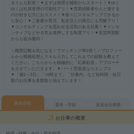
タイムも歓迎！▼まずは税理士補助からスタート！▼ゆく
ゆくは社員登用の可能性アリ！▼営業経験者や人と接する
のが好きな方におススメ！▼徐々にスキルアップできるか
ら安心！▼ご家庭や育児、私生活との両立にも理解アリ！
▼コンサルティングを思わせる活気のある社風！▼インセ
ンティブなどやる気を後押しする制度アリ！▼安芸阿賀駅
からも徒歩圏内！
＼職歴記載＆気になる！でマッチング率2倍！／プロフィー
ルから職務経歴とスキル入力してこれまでの経験を教えて
ください。こちらからも積極的に「応募歓迎」アプローチ
をさせていただきます。▼パート型派遣ならエンプロ
▼「週2～3日」「16時まで」「扶養内」など短時間・短日
数のお仕事を多数取り揃えています！
募集情報
選考・登録
派遣会社概要
お仕事の概要
経理・財務・会計・英文経理