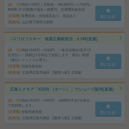
給 与
時給1100円／月収例：184,800円＝1,100円×
8時間×21日勤務の場合＋残業代、交通費別途支給
交通費
実費支給／当社規定あり。規定あり
気になる!
勤務地
山口県下関市大和町
○スワロフスキー 福屋広島駅前店：0.5枠[派遣]
給 与
時給1340円～1340円 ・毎月末締め/翌月15
日支払い・残業は1分単位で支給します・前払い制度
（速払いドットコム導入）
気になる!
交通費
別途全額支給
勤務地
広島県広島市南区 【最寄り駅】広島駅
広島ミナモア「KEEN （キーン）」でシューズ販売[派遣]
給 与
時給1400円～1400円 ※時間外手当1分単位
で支給致します。
交通費
全額別途支給
気になる!
勤務地
広島県広島市南区 【最寄り駅】広島駅