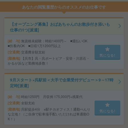
あなたの閲覧履歴からのオススメのお仕事です
【オープニング募集】おばあちゃんのお散歩付き添いも
仕事の1つ[派遣]
給 与
無資格未経験：時給1400円～ ■週払いOK
■扶養内OK ■日収1万1200円以上
交通費
交通費全額支給
気になる!
勤務地
【呉市】呉・呉ポートピア・安登・川原石・
かるが浜など勤務地多数！
9月スタート×呉駅前＜大手で企業受付デビュー＞9～17時
定時[派遣]
給 与
時給1250円 月収例 175,000円+残業代
交通費
全額支給
勤務地
呉駅徒歩4分 ※駅チカオフィス！通勤べんり
気になる!
な立地！（ご自身で駐車場手配いただければ車通勤O
K！）