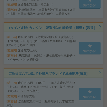
交通費
交通費全額支給（規定あり）
気になる!
勤務地
島根県出雲市 出雲市大社町杵築南836-2 西
小川屋／出雲大社駅から徒歩約10分 車通勤も可
<タイパ抜群>カンタン！製造補助の軽作業（日勤）[派遣]
給 与
時給1220円 ※交通費全額支給（規定あり）
【月収例】21.0万円（20日勤務＋残業10h） ＊研修期
間2ヶ月は時給1130円
交通費
交通費支給あり
気になる!
勤務地
JR高徳線 徳島駅 ・JR徳島駅から車20分 ＊
マイカー、バイク通勤OK
広島福屋八丁堀にて外資系ブランドで単発勤務[派遣]
給 与
時給1400円～1400円 ・毎月末締め/翌月15
日支払い・残業は1分単位で支給します・前払い制度
（速払いドットコム導入）
交通費
別途全額支給
気になる!
勤務地
広島県広島市中区 【最寄り駅】八丁堀(広島
県)駅