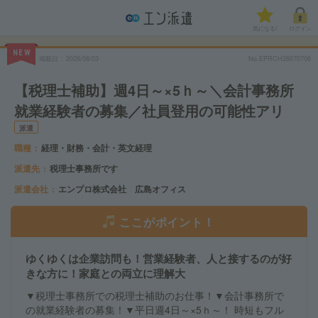
気になる!
ログイン
NEW
掲載日
2026/08/03
No.EPRCH26070706
【税理士補助】週4日～×5ｈ～＼会計事務所
就業経験者の募集／社員登用の可能性アリ
派遣
職種
経理・財務・会計・英文経理
派遣先
税理士事務所です
派遣会社
エンプロ株式会社 広島オフィス
ここがポイント！
ゆくゆくは企業訪問も！営業経験者、人と接するのが好
きな方に！家庭との両立に理解大
▼税理士事務所での税理士補助のお仕事！▼会計事務所で
の就業経験者の募集！▼平日週4日～×5ｈ～！ 時短もフル