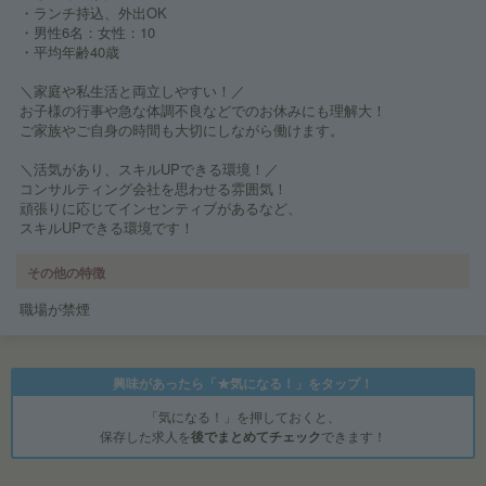
・ランチ持込、外出OK
・男性6名：女性：10
・平均年齢40歳
＼家庭や私生活と両立しやすい！／
お子様の行事や急な体調不良などでのお休みにも理解大！
ご家族やご自身の時間も大切にしながら働けます。
＼活気があり、スキルUPできる環境！／
コンサルティング会社を思わせる雰囲気！
頑張りに応じてインセンティブがあるなど、
スキルUPできる環境です！
その他の特徴
職場が禁煙
興味があったら「★気になる！」をタップ！
「気になる！」を押しておくと、
保存した求人を
後でまとめてチェック
できます！