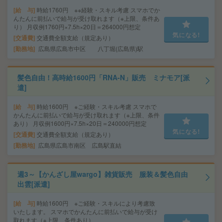
給 与
時給1760円 ※※経験・スキル考慮 スマホでか
んたんに前払いで給与が受け取れます（※上限、条件あ
り） 月収例1760円×7.5h×20日＝264000円想定
気になる!
交通費
交通費全額支給（規定あり）
勤務地
広島県広島市中区 八丁堀(広島県)駅
髪色自由！高時給1600円「RNA-N」販売 ミナモア[派
遣]
給 与
時給1600円 ※ご経験・スキル考慮 スマホで
かんたんに前払いで給与が受け取れます（※上限、条件
あり） 月収例1600円×7.5h×20日＝240000円想定
気になる!
交通費
交通費全額支給（規定あり）
勤務地
広島県広島市南区 広島駅直結
週3～【かんざし屋wargo】雑貨販売 服装＆髪色自由
出雲[派遣]
給 与
時給1600円 ※ご経験・スキルにより考慮致
いたします。 スマホでかんたんに前払いで給与が受け
取れます（※上限、条件あり）