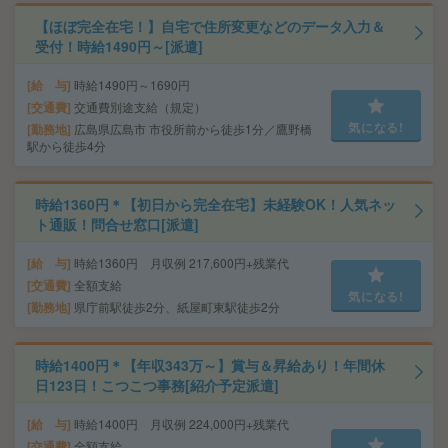
【ほぼ完全在宅！】自宅で住所変更などのデータ入力＆
受付！時給1490円～[派遣]
給 与
時給1490円～1690円
交通費
交通費別途支給（規定）
気になる!
勤務地
広島県広島市 市役所前から徒歩1分／鷹野橋
駅から徒歩4分
時給1360円＊【初日から完全在宅】未経験OK！人気ネッ
ト通販！問合せ窓口[派遣]
給 与
時給1360円 月収例 217,600円+残業代
交通費
全額支給
気になる!
勤務地
県庁前駅徒歩2分、紙屋町東駅徒歩2分
時給1400円＊【年収343万～】賞与＆昇給あり！年間休
日123日！こつこつ事務[紹介予定派遣]
給 与
時給1400円 月収例 224,000円+残業代
交通費
全額支給