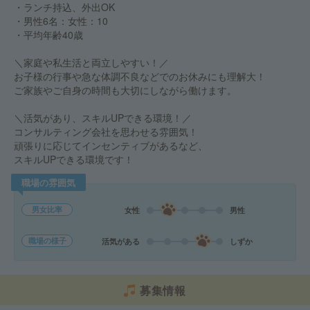
・ランチ持込、外出OK
・男性6名：女性：10
・平均年齢40歳
＼家庭や私生活と両立しやすい！／
お子様の行事や急な体調不良などでのお休みにも理解大！
ご家族やご自身の時間も大切にしながら働けます。
＼活気があり、スキルUPできる環境！／
コンサルティング会社を思わせる雰囲気！
頑張りに応じてインセンティブがあるなど、
スキルUPできる環境です！
職場の雰囲気
男女比率
女性
男性
職場の様子
活気がある
しずか
募集情報