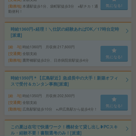
気になる!
勤務地
本通駅徒歩1分、袋町駅徒歩3分 ※駅チカ！通
勤便利！
時給1360円×経理！＼仕訳の経験あればOK／17時台定時
[派遣]
給 与
時給1360円 月収例 217,600円
交通費
全額支給
気になる!
勤務地
鷹野橋駅徒歩2分、日赤病院前駅徒歩4分
時給1350円＊【広島駅近】急成長中の大手！新築オフィ
スで受付＆カンタン事務[派遣]
給 与
時給1350円 月収例 202,500円
交通費
全額支給
気になる!
勤務地
広島駅駅徒歩10分 ※JR広島駅から徒歩4分！
この夏は在宅で快適ワーク！機材全て貸し出し❥PCスキ
ル・経験不要！書類選考のみ！[派遣]