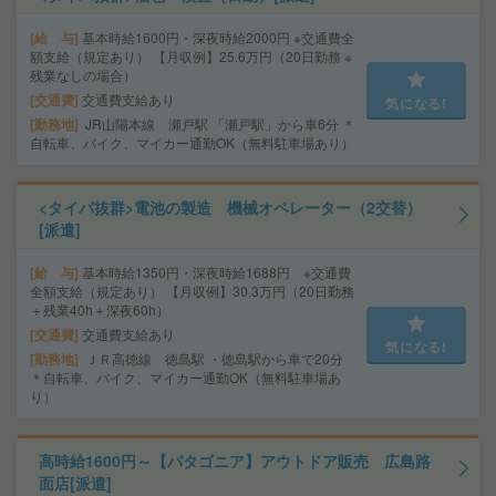
給 与
基本時給1600円・深夜時給2000円 ※交通費全
額支給（規定あり） 【月収例】25.6万円（20日勤務 ※
残業なしの場合）
交通費
交通費支給あり
気になる!
勤務地
JR山陽本線 瀬戸駅 「瀬戸駅」から車6分 ＊
自転車、バイク、マイカー通勤OK（無料駐車場あり）
<タイパ抜群>電池の製造 機械オペレーター（2交替）
[派遣]
給 与
基本時給1350円・深夜時給1688円 ※交通費
全額支給（規定あり） 【月収例】30.3万円（20日勤務
＋残業40h＋深夜60h）
交通費
交通費支給あり
気になる!
勤務地
ＪＲ高徳線 徳島駅 ・徳島駅から車で20分
＊自転車、バイク、マイカー通勤OK（無料駐車場あ
り）
高時給1600円～【パタゴニア】アウトドア販売 広島路
面店[派遣]