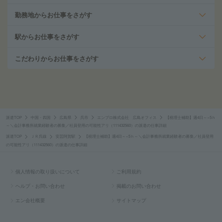
勤務地からお仕事をさがす
駅からお仕事をさがす
こだわりからお仕事をさがす
派遣TOP
中国・四国
広島県
呉市
エンプロ株式会社 広島オフィス
【税理士補助】週4日～×5ｈ
～＼会計事務所就業経験者の募集／社員登用の可能性アリ（111432560）の派遣の仕事詳細
派遣TOP
ＪＲ呉線
安芸阿賀駅
【税理士補助】週4日～×5ｈ～＼会計事務所就業経験者の募集／社員登用
の可能性アリ（111432560）の派遣の仕事詳細
個人情報の取り扱いについて
ご利用規約
ヘルプ・お問い合わせ
掲載のお問い合わせ
エン会社概要
サイトマップ