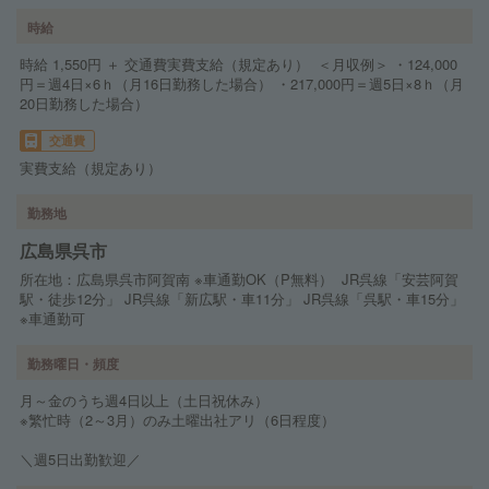
時給
時給 1,550円 ＋ 交通費実費支給（規定あり） ＜月収例＞ ・124,000
円＝週4日×6ｈ（月16日勤務した場合） ・217,000円＝週5日×8ｈ（月
20日勤務した場合）
交通費
実費支給（規定あり）
勤務地
広島県呉市
所在地：広島県呉市阿賀南 ※車通勤OK（P無料） JR呉線「安芸阿賀
駅・徒歩12分」 JR呉線「新広駅・車11分」 JR呉線「呉駅・車15分」
※車通勤可
勤務曜日・頻度
月～金のうち週4日以上（土日祝休み）
※繁忙時（2～3月）のみ土曜出社アリ（6日程度）
＼週5日出勤歓迎／