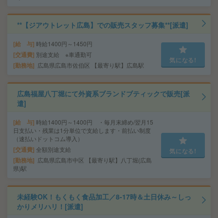
**【ジアウトレット広島】での販売スタッフ募集**[派遣]
給 与
時給1400円～1450円
交通費
別途支給 ※車通勤可
気になる!
勤務地
広島県広島市佐伯区 【最寄り駅】広島駅
広島福屋八丁堀にて外資系ブランドブティックで販売[派
遣]
給 与
時給1400円～1400円 ・毎月末締め/翌月15
日支払い・残業は1分単位で支給します・前払い制度
（速払いドットコム導入）
交通費
全額別途支給
気になる!
勤務地
広島県広島市中区 【最寄り駅】八丁堀(広島
県)駅
未経験OK！もくもく食品加工／8‐17時＆土日休み～しっ
かりメリハリ！[派遣]