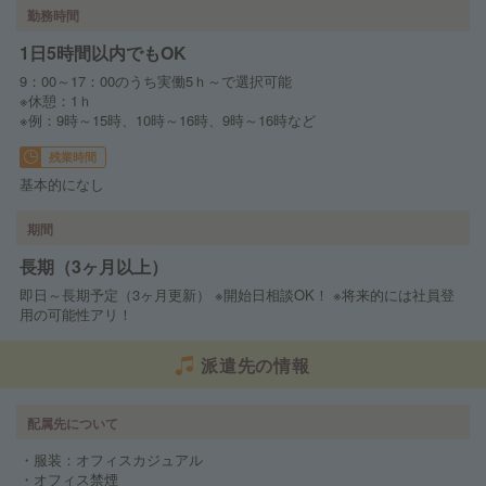
勤務時間
1日5時間以内でもOK
9：00～17：00のうち実働5ｈ～で選択可能
※休憩：1ｈ
※例：9時～15時、10時～16時、9時～16時など
残業時間
基本的になし
期間
長期（3ヶ月以上）
即日～長期予定（3ヶ月更新） ※開始日相談OK！ ※将来的には社員登
用の可能性アリ！
派遣先の情報
配属先について
・服装：オフィスカジュアル
・オフィス禁煙