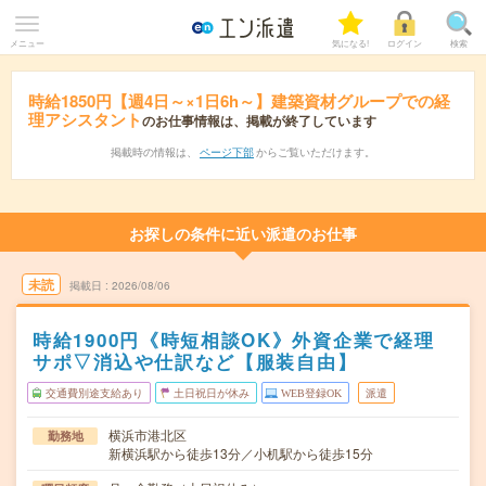
メニュー
気になる!
ログイン
検索
時給1850円【週4日～×1日6h～】建築資材グループでの経
理アシスタント
のお仕事情報は、掲載が終了しています
掲載時の情報は、
ページ下部
からご覧いただけます。
お探しの条件に近い派遣のお仕事
未読
掲載日
2026/08/06
時給1900円《時短相談OK》外資企業で経理
サポ▽消込や仕訳など【服装自由】
交通費別途支給あり
土日祝日が休み
WEB登録OK
派遣
横浜市港北区
勤務地
新横浜駅から徒歩13分／小机駅から徒歩15分