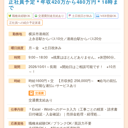
正社員予定＊年収420万から480万円＊18時ま
で
職種未経験OK
交通費別途支給あり
土日祝日が休み
WEB登録OK
正社員への紹介予定派遣
横浜市港南区
勤務地
上永谷駅からバス10分／港南台駅からバス20分
月～金 ※土日祝休み
曜日頻度
9:00～18:00 ※残業はほとんどありません。※休憩60分。
時間
2026/10/01～長期 ※開始日はご相談可能です！ ※10月
期間
～！
時給1600円＋交 【月収例】256,000円～ ■給与の前払
時給
いが可能な速払いサービスあり
交通費
交通費支給あり
＊Excel・Wordへのデータ入力（工事ごとの精算・請求書
仕事内容
日付確認・入金確認）｜売掛金処理・経理処…
職種未経験OK / ブランクOK / 英語力不要
応募資格
未経験OK！ #初めての派遣歓迎