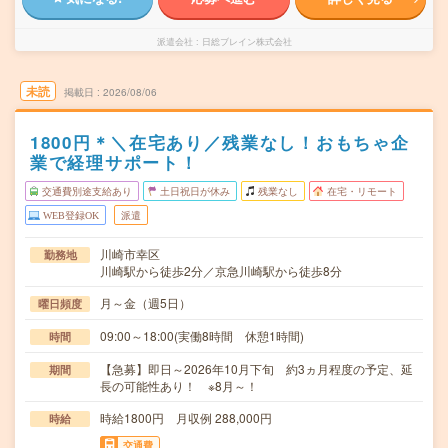
派遣会社
日総ブレイン株式会社
未読
掲載日
2026/08/06
1800円＊＼在宅あり／残業なし！おもちゃ企
業で経理サポート！
交通費別途支給あり
土日祝日が休み
残業なし
在宅・リモート
WEB登録OK
派遣
川崎市幸区
勤務地
川崎駅から徒歩2分／京急川崎駅から徒歩8分
月～金（週5日）
曜日頻度
09:00～18:00(実働8時間 休憩1時間)
時間
【急募】即日～2026年10月下旬 約3ヵ月程度の予定、延
期間
長の可能性あり！ ※8月～！
時給1800円 月収例 288,000円
時給
交通費