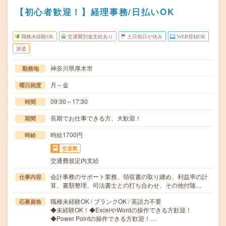
【初心者歓迎！】経理事務/日払いOK
職種未経験OK
交通費別途支給あり
土日祝日が休み
WEB登録OK
派遣
神奈川県厚木市
勤務地
月～金
曜日頻度
09:30～17:30
時間
長期でお仕事できる方、大歓迎！
期間
時給1700円
時給
交通費
交通費規定内支給
会計事務のサポート業務、領収書の取り纏め、利益率の計
仕事内容
算、書類整理、司法書士との打ち合わせ、その他付随…
職種未経験OK / ブランクOK / 英語力不要
応募資格
◆未経験OK！◆ExcelやWordの操作できる方歓迎！
◆Power Pointの操作できる方歓迎！…