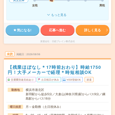
男女比率
女性
男性
もっと見る
気になる!
応募へ進む
詳しく見る
派遣会社
日総ブレイン株式会社
未読
掲載日
2026/08/06
【残業ほぼなし＊17時前おわり】時給1750
円！大手メーカーで経理＊時短相談OK
交通費別途支給あり
土日祝日が休み
WEB登録OK
派遣
横浜市港北区
勤務地
新羽駅から徒歩5分／大倉山(神奈川県)駅からバス9分／綱
島駅からバス16分
月～金勤務（土日祝休み）
曜日頻度
8：00～16：45（実働8時間 休憩45分）＊残業ほぼなし