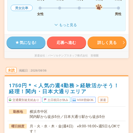
男女比率
女性
男性
もっと見る
気になる!
応募へ進む
詳しく見る
派遣会社
パーソルテンプスタッフ株式会社 首都圏
未読
掲載日
2026/08/06
1750円＊＜人気の週4勤務＞経験活かそう！
経理！関内・日本大通りエリア
交通費別途支給あり
土日祝日が休み
WEB登録OK
派遣
横浜市中区
勤務地
関内駅から徒歩5分／日本大通り駅から徒歩5分
月・火・水・木・金(週4日) ※9:00-16:00×週5日もOKで
曜日頻度
す！