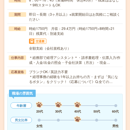
時間
＊9時スタートもOK
即日～長期（3ヶ月以上）※就業開始日はお気軽にご相談く
期間
ださい
時給1750円 月収：29.4万円（時給1750円×8時間×21
時給
日）残業代：別途支給
交通費
全額支給（会社規程あり）
＊総務部で経理アシスタント＊・請求書処理・伝票入力/作
仕事内容
成・入金/出金の照会・子会社決算（月次）・現金…
ブランクOK / 英語力不要
応募資格
＊経理事務の経験を1年以上お持ちの方・まずは「気にな
るボタン」をクリック！《応募について》Q.全ての…
職場の雰囲気
年齢層
20代
30代
40代
50代
60代
男女比率
女性
男性