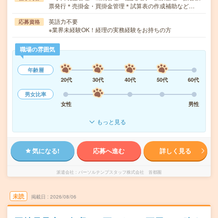
票発行＊売掛金・買掛金管理＊試算表の作成補助など…
英語力不要
応募資格
※業界未経験OK！経理の実務経験をお持ちの方
職場の雰囲気
年齢層
20代
30代
40代
50代
60代
男女比率
女性
男性
もっと見る
気になる!
応募へ進む
詳しく見る
派遣会社
パーソルテンプスタッフ株式会社 首都圏
未読
掲載日
2026/08/06