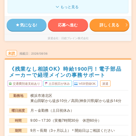
もっと見る
気になる!
応募へ進む
詳しく見る
派遣会社
日総ブレイン株式会社
未読
掲載日
2026/08/06
《残業なし相談OK》時給1900円！電子部品
メーカーで経理メインの事務サポート
交通費別途支給あり
土日祝日が休み
WEB登録OK
派遣
横浜市港北区
勤務地
東山田駅から徒歩10分／高田(神奈川県)駅から徒歩14分
月～金勤務（土日祝休み）
曜日頻度
9:00～17:30（実働7時間30分 休憩60分）
時間
9月～長期（3ヶ月以上）＊開始日はご相談ください
期間