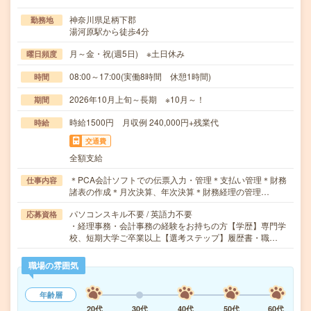
神奈川県足柄下郡
勤務地
湯河原駅から徒歩4分
月～金・祝(週5日) ※土日休み
曜日頻度
08:00～17:00(実働8時間 休憩1時間)
時間
2026年10月上旬～長期 ※10月～！
期間
時給1500円 月収例 240,000円+残業代
時給
交通費
全額支給
＊PCA会計ソフトでの伝票入力・管理＊支払い管理＊財務
仕事内容
諸表の作成＊月次決算、年次決算＊財務経理の管理…
パソコンスキル不要 / 英語力不要
応募資格
・経理事務・会計事務の経験をお持ちの方【学歴】専門学
校、短期大学ご卒業以上【選考ステップ】履歴書・職…
職場の雰囲気
年齢層
20代
30代
40代
50代
60代