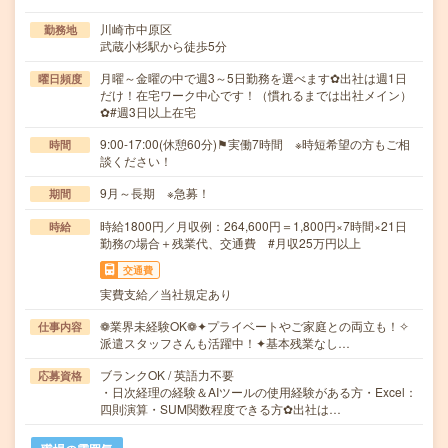
川崎市中原区
勤務地
武蔵小杉駅から徒歩5分
月曜～金曜の中で週3～5日勤務を選べます✿出社は週1日
曜日頻度
だけ！在宅ワーク中心です！（慣れるまでは出社メイン）
✿#週3日以上在宅
9:00-17:00(休憩60分)⚑実働7時間 ※時短希望の方もご相
時間
談ください！
9月～長期 ※急募！
期間
時給1800円／月収例：264,600円＝1,800円×7時間×21日
時給
勤務の場合＋残業代、交通費 #月収25万円以上
交通費
実費支給／当社規定あり
❁業界未経験OK❁✦️プライベートやご家庭との両立も！✧️
仕事内容
派遣スタッフさんも活躍中！✦️基本残業なし…
ブランクOK / 英語力不要
応募資格
・日次経理の経験＆AIツールの使用経験がある方・Excel：
四則演算・SUM関数程度できる方✿出社は…