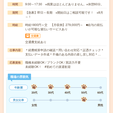
9:00～17:30 ※残業はほとんどありません。※休憩60分。
時間
【急募】即日～長期 ※開始日はご相談可能です！ ※8月
期間
～！
時給1800円＋交 【月収例】279,000円～ ■給与の前払
時給
いが可能な速払いサービスあり
交通費
交通費支給あり
＊経費精算申請の確認＊問い合わせ対応＊証憑チェック＊
仕事内容
支払いデータ作成＊不備のある内容の差し戻し対応＊…
職種未経験OK / ブランクOK / 英語力不要
応募資格
未経験OK！ #初めての派遣歓迎
職場の雰囲気
年齢層
20代
30代
40代
50代
60代
男女比率
女性
男性