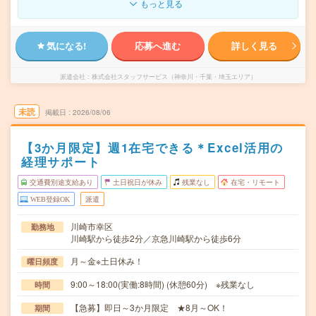
もっと見る
気になる!
応募へ進む
詳しく見る
派遣会社
株式会社スタッフサービス（神奈川・千葉・埼玉エリア）
未読
掲載日
2026/08/06
【3か月限定】週1在宅できる＊Excel活用の
経理サポート
交通費別途支給あり
土日祝日が休み
残業なし
在宅・リモート
WEB登録OK
派遣
川崎市幸区
勤務地
川崎駅から徒歩2分／京急川崎駅から徒歩6分
月～金※土日休み！
曜日頻度
9:00～18:00(実働:8時間) (休憩60分) ※残業なし
時間
【急募】即日～3か月限定 ★8月～OK！
期間