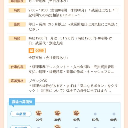
月～金勤務（土日祝休み）
曜日頻度
9:00～18:00（実働8時間 休憩60分）＊残業ほぼなし＊下
時間
記時間での時短相談もOK9:00～1…
即日～長期（3ヶ月以上）※就業開始日はお気軽にご相談く
期間
ださい
時給1900円 月収：31.9万円（時給1900円×8時間×21
時給
日）残業代：別途支給
交通費
全額支給（会社規程あり）
＊経理事務アシスタント＊・入出金消込・売掛買掛管理・
仕事内容
支払い処理・経費精算・週報の作成・キャッシュフロ…
ブランクOK
応募資格
＊経理の経験がある方・まずは「気になるボタン」をクリ
ック！《応募について》Q.全ての条件に当てはまら…
職場の雰囲気
年齢層
20代
30代
40代
50代
60代