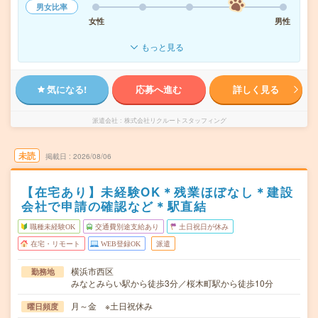
男女比率
女性
男性
もっと見る
気になる!
応募へ進む
詳しく見る
派遣会社
株式会社リクルートスタッフィング
未読
掲載日
2026/08/06
【在宅あり】未経験OK＊残業ほぼなし＊建設
会社で申請の確認など＊駅直結
職種未経験OK
交通費別途支給あり
土日祝日が休み
在宅・リモート
WEB登録OK
派遣
横浜市西区
勤務地
みなとみらい駅から徒歩3分／桜木町駅から徒歩10分
月～金 ※土日祝休み
曜日頻度