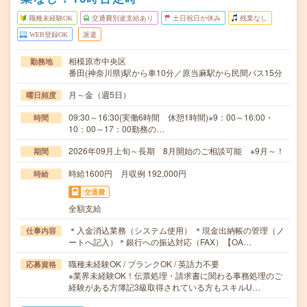
職種未経験OK
交通費別途支給あり
土日祝日が休み
残業なし
WEB登録OK
派遣
相模原市中央区
勤務地
番田(神奈川県)駅から車10分／原当麻駅から民間バス15分
月～金（週5日）
曜日頻度
09:30～16:30(実働6時間 休憩1時間)※9：00～16:00・
時間
10：00～17：00勤務の…
2026年09月上旬～長期 8月開始のご相談可能 ※9月～！
期間
時給1600円 月収例 192,000円
時給
交通費
全額支給
＊入金消込業務（システム使用） ＊現金出納帳の管理（ノ
仕事内容
ートへ記入）＊銀行への振込対応（FAX）【OA…
職種未経験OK / ブランクOK / 英語力不要
応募資格
※業界未経験OK！伝票処理・請求書に関わる事務処理のご
経験がある方簿記3級取得されている方もスキルU…