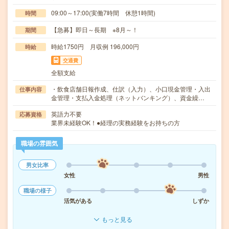
09:00～17:00(実働7時間 休憩1時間)
時間
【急募】即日～長期 ※8月～！
期間
時給1750円 月収例 196,000円
時給
交通費
全額支給
・飲食店舗日報作成、仕訳（入力）、小口現金管理・入出
仕事内容
金管理・支払入金処理（ネットバンキング）、資金繰…
英語力不要
応募資格
業界未経験OK！●経理の実務経験をお持ちの方
職場の雰囲気
男女比率
女性
男性
職場の様子
活気がある
しずか
もっと見る