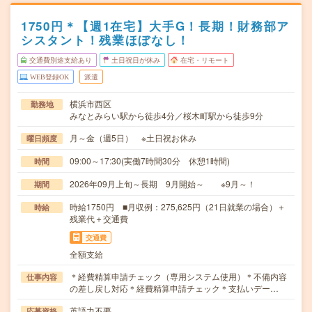
1750円＊【週1在宅】大手G！長期！財務部ア
シスタント！残業ほぼなし！
交通費別途支給あり
土日祝日が休み
在宅・リモート
WEB登録OK
派遣
横浜市西区
勤務地
みなとみらい駅から徒歩4分／桜木町駅から徒歩9分
月～金（週5日） ※土日祝お休み
曜日頻度
09:00～17:30(実働7時間30分 休憩1時間)
時間
2026年09月上旬～長期 9月開始～ ※9月～！
期間
時給1750円 ■月収例：275,625円（21日就業の場合）＋
時給
残業代＋交通費
交通費
全額支給
＊経費精算申請チェック（専用システム使用）＊不備内容
仕事内容
の差し戻し対応＊経費精算申請チェック＊支払いデー…
英語力不要
応募資格