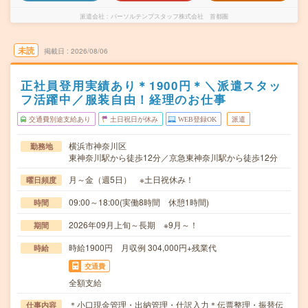
派遣会社
パーソルテンプスタッフ株式会社 首都圏
未読
掲載日
2026/08/06
正社員登用実績あり＊1900円＊＼派遣スタッ
フ活躍中／服装自由！経理のお仕事
交通費別途支給あり
土日祝日が休み
WEB登録OK
派遣
横浜市神奈川区
勤務地
東神奈川駅から徒歩12分／京急東神奈川駅から徒歩12分
月～金（週5日） ※土日祝休み！
曜日頻度
09:00～18:00(実働8時間 休憩1時間)
時間
2026年09月上旬～長期 ※9月～！
期間
時給1900円 月収例 304,000円+残業代
時給
交通費
全額支給
＊小口現金管理・出納管理・仕訳入力＊伝票整理・振替伝
仕事内容