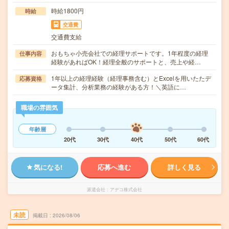
時給1800円
時給
交通費
交通費支給
おもちゃ小売会社での経理サポートです。1年程度の経理
仕事内容
経験があればOK！経理全般のサポートと、売上や経…
1年以上の経理経験（経理事務含む）とExcelを用いたたデ
応募資格
ータ集計、分析業務の経験がある方！＼英語に…
職場の雰囲気
年齢層
20代
30代
40代
50代
60代
気になる!
応募へ進む
詳しく見る
派遣会社
アデコ株式会社
未読
掲載日
2026/08/06