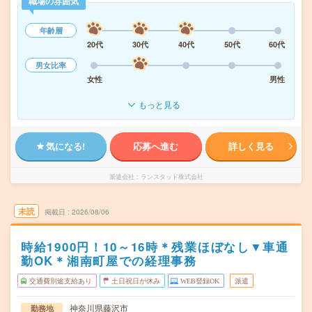
職場の雰囲気
年齢層
20代
30代
40代
50代
60代
男女比率
女性
男性
もっと見る
気になる!
応募へ進む
詳しく見る
派遣会社
ランスタッド株式会社
未読
掲載日
2026/08/06
時給1900円！10～16時＊残業ほぼなし▼車通
勤OK＊湘南町屋での経理事務
交通費別途支給あり
土日祝日が休み
WEB登録OK
派遣
神奈川県藤沢市
勤務地