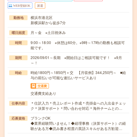
WEB登録OK
派遣
横浜市港北区
勤務地
新横浜駅から徒歩7分
月～金 ※土日祝休み
曜日頻度
9:00～18:00 ※休憩は60分。※9時～17時の勤務も相談可
時間
能です。
2026/09/01～長期 ※開始日はご相談可能です！ ※9月
期間
～！
時給1800円～1850円＋交 【月収例】344,250円～ ■給
時給
与の前払いが可能な速払いサービスあり
交通費
交通費支給あり
＊仕訳入力＊売上レポート作成＊売掛金への入出金チェッ
仕事内容
ク＊決算サポート＊問い合わせ対応＊海外チームとの…
ブランクOK
応募資格
◆業界経験問いません！◆経理事務（決算サポート）の経
験がある方◆読み書き程度の英語スキルがある方歓迎…