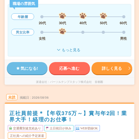
職場の雰囲気
年齢層
20代
30代
40代
50代
60代
男女比率
女性
男性
もっと見る
気になる!
応募へ進む
詳しく見る
派遣会社
パーソルテンプスタッフ株式会社 首都圏
未読
掲載日
2026/08/06
正社員前提＊【年収375万～】賞与年2回！業
界大手！経理のお仕事！
交通費別途支給あり
土日祝日が休み
WEB登録OK
正社員への紹介予定派遣