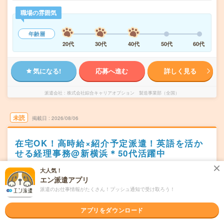
職場の雰囲気
年齢層
20代
30代
40代
50代
60代
気になる!
応募へ進む
詳しく見る
派遣会社
株式会社綜合キャリアオプション 製造事業部（全国）
未読
掲載日
2026/08/06
在宅OK！高時給×紹介予定派遣！英語を活か
せる経理事務@新横浜＊50代活躍中
交通費別途支給あり
土日祝日が休み
在宅・リモート
大人気！
エン派遣アプリ
WEB登録OK
正社員への紹介予定派遣
派遣のお仕事情報がたくさん！プッシュ通知で受け取ろう！
横浜市港北区
勤務地
新横浜駅から徒歩5分
アプリをダウンロード
月～金のうち週3日～週5日からお選びいただけます！(直接
曜日頻度