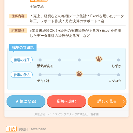
全額支給
＊売上、経費などの各種データ集計＊Excelを用いたデータ
仕事内容
加工、レポート作成＊月次決算のサポート＊会…
※業界未経験OK！●経理の実務経験がある方●Excelを使用
応募資格
したデータ集計の経験がある方 など
職場の雰囲気
職場の様子
活気がある
しずか
仕事の仕方
テキパキ
コツコツ
気になる!
応募へ進む
詳しく見る
派遣会社
パーソルテンプスタッフ株式会社 首都圏
未読
掲載日
2026/08/06