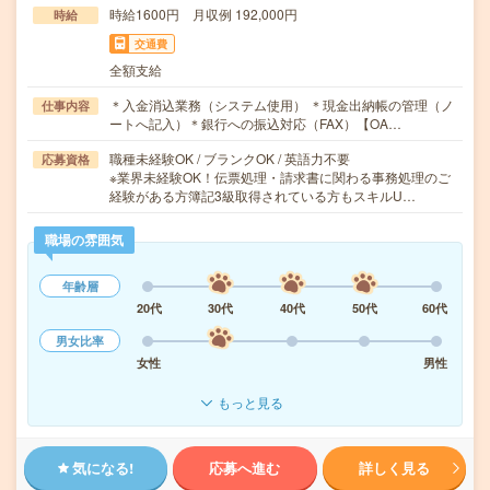
時給1600円 月収例 192,000円
時給
交通費
全額支給
＊入金消込業務（システム使用） ＊現金出納帳の管理（ノ
仕事内容
ートへ記入）＊銀行への振込対応（FAX）【OA…
職種未経験OK / ブランクOK / 英語力不要
応募資格
※業界未経験OK！伝票処理・請求書に関わる事務処理のご
経験がある方簿記3級取得されている方もスキルU…
職場の雰囲気
年齢層
20代
30代
40代
50代
60代
男女比率
女性
男性
もっと見る
気になる!
応募へ進む
詳しく見る