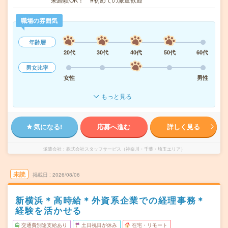
職場の雰囲気
年齢層
20代
30代
40代
50代
60代
男女比率
女性
男性
もっと見る
気になる!
応募へ進む
詳しく見る
派遣会社
株式会社スタッフサービス（神奈川・千葉・埼玉エリア）
未読
掲載日
2026/08/06
新横浜＊高時給＊外資系企業での経理事務＊
経験を活かせる
交通費別途支給あり
土日祝日が休み
在宅・リモート