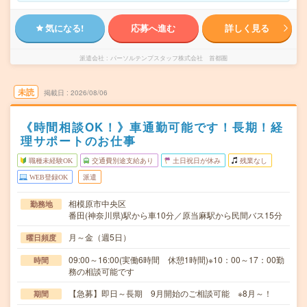
気になる!
応募へ進む
詳しく見る
派遣会社
パーソルテンプスタッフ株式会社 首都圏
未読
掲載日
2026/08/06
《時間相談OK！》車通勤可能です！長期！経
理サポートのお仕事
職種未経験OK
交通費別途支給あり
土日祝日が休み
残業なし
WEB登録OK
派遣
相模原市中央区
勤務地
番田(神奈川県)駅から車10分／原当麻駅から民間バス15分
月～金（週5日）
曜日頻度
09:00～16:00(実働6時間 休憩1時間)※10：00～17：00勤
時間
務の相談可能です
【急募】即日～長期 9月開始のご相談可能 ※8月～！
期間