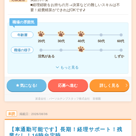
■経理経験をお持ちの方→決算などの難しいスキルは不
要！経費精算ができればOKです♪
職場の雰囲気
年齢層
20代
30代
40代
50代
60代
職場の様子
活気がある
しずか
もっと見る
気になる!
応募へ進む
詳しく見る
派遣会社
パーソルテンプスタッフ株式会社 首都圏
未読
掲載日
2026/08/06
【車通勤可能です】長期！経理サポート！残
業なし！16時台定時