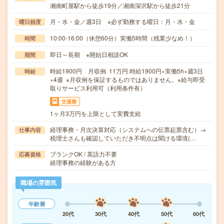
湘南町屋駅から徒歩19分／湘南深沢駅から徒歩21分
月・水・金／週3日 ※必ず勤務する曜日：月・水・金
曜日頻度
10:00-16:00（休憩60分）実働5時間（残業少なめ！）
時間
即日～長期 ※開始日相談OK
期間
時給1900円 月収例 11万円 時給1900円×実働5h×週3日
時給
×4週 ※月収例を保証するものではありません。※給与即受
取りサービス利用可（利用条件有）
交通費
1ヶ月3万円を上限として実費支給
経理事務・月次決算対応（システムへの伝票起票含む）→
仕事内容
税理士さんも確認していただき不明点は聞ける環境(…
ブランクOK / 英語力不要
応募資格
経理事務の経験がある方
職場の雰囲気
年齢層
20代
30代
40代
50代
60代