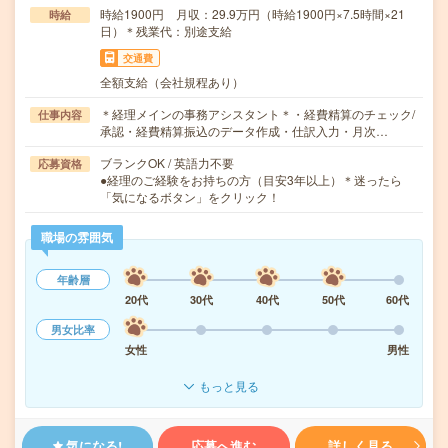
時給1900円 月収：29.9万円（時給1900円×7.5時間×21
時給
日）＊残業代：別途支給
交通費
全額支給（会社規程あり）
＊経理メインの事務アシスタント＊・経費精算のチェック/
仕事内容
承認・経費精算振込のデータ作成・仕訳入力・月次…
ブランクOK / 英語力不要
応募資格
●経理のご経験をお持ちの方（目安3年以上）＊迷ったら
「気になるボタン」をクリック！
職場の雰囲気
年齢層
20代
30代
40代
50代
60代
男女比率
女性
男性
もっと見る
気になる!
応募へ進む
詳しく見る