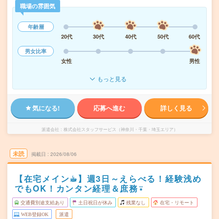
職場の雰囲気
年齢層
20代
30代
40代
50代
60代
男女比率
女性
男性
もっと見る
気になる!
応募へ進む
詳しく見る
派遣会社
株式会社スタッフサービス（神奈川・千葉・埼玉エリア）
未読
掲載日
2026/08/06
【在宅メイン☕︎】週3日～えらべる！経験浅め
でもOK！カンタン経理＆庶務⍣
交通費別途支給あり
土日祝日が休み
残業なし
在宅・リモート
WEB登録OK
派遣