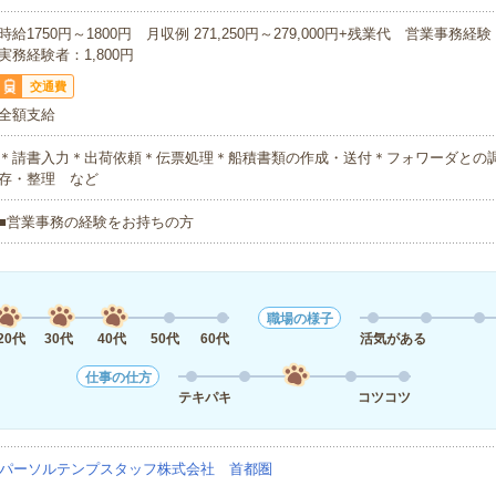
時給1750円～1800円 月収例 271,250円～279,000円+残業代 営業事務経験
実務経験者：1,800円
交通費
全額支給
＊請書入力＊出荷依頼＊伝票処理＊船積書類の作成・送付＊フォワーダとの
存・整理 など
■営業事務の経験をお持ちの方
職場の様子
20代
30代
40代
50代
60代
活気がある
仕事の仕方
テキパキ
コツコツ
パーソルテンプスタッフ株式会社 首都圏