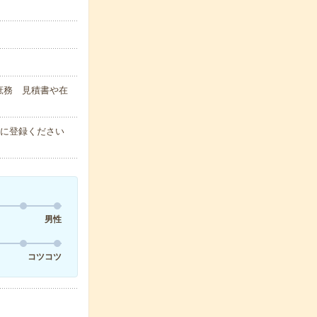
。
庶務 見積書や在
軽に登録ください
男性
コツコツ