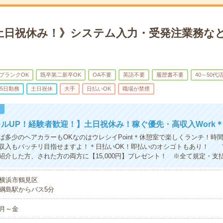
土日祝休み！》システム入力・受発注業務な
ブランクOK
既卒第二新卒OK
OA不要
英語不要
履歴書不要
40～50代
5日勤務
土日祝休
大手
日払いOK
職場が禁煙
！
ルUP！経験者歓迎！】土日祝休み！稼ぐ優先・高収入Work
ば多少のヘアカラーもOKなのはウレシイPoint＊休憩室で楽しくランチ！時
収入もバッチリ目指せますよ！＊日払いOK！即払いのオシゴトもあり！ 
紹介した方、された方の両方に【15,000円】プレゼント！ ※全て規定・支
横浜市鶴見区
綱島駅からバス5分
月～金