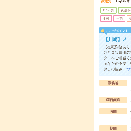
エネルギ
派遣先
OA不要
英語不
金融
住宅
ここがポイント
【川崎】メ
【在宅勤務あり
能＊直接雇用の
ターへご相談く
あなたの不安に
探しの悩み…
つ
勤務地
曜日頻度
時間
期間