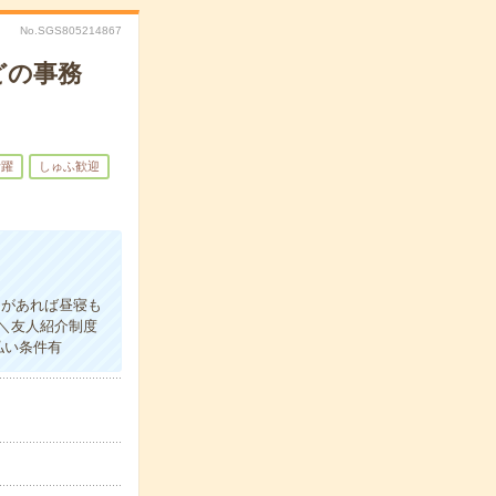
No.SGS805214867
どの事務
活躍
しゅふ歓迎
＊
間があれば昼寝も
＼友人紹介制度
払い条件有