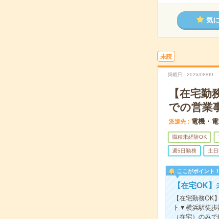
気
未読
掲載日
2026/08/09
【在宅勤
での営業
電機・電
派遣先
職種未経験OK
週5日勤務
土日
ここがポイント
【在宅OK】
【在宅勤務OK
ト▼横浜駅徒歩
（在宅）のみで