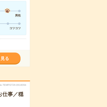
男性
コツコツ
く見る
No.TEMPGT26-0618094
お仕事／穏