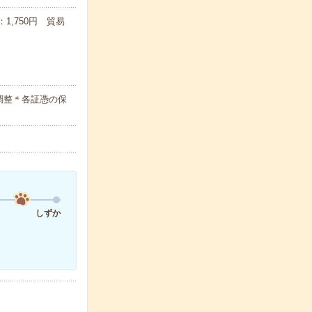
：1,750円 貿易
調整＊各証憑の保
しずか