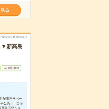
く見る
TFO260804499D/神奈川
し▼新高島
WEB登録OK
の営業事務サポー
宅手当あり】自宅
履歴書不要＆来