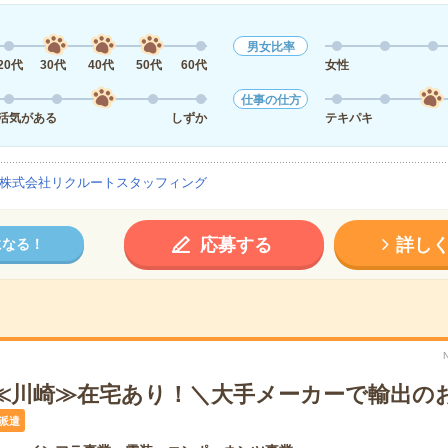
男女比率
20代
30代
40代
50代
60代
女性
仕事の仕方
活気がある
しずか
テキパキ
株式会社リクルートスタッフィング
応募する
詳し
になる！
円＊≪川崎≫在宅あり！＼大手メーカーで輸出の
派遣