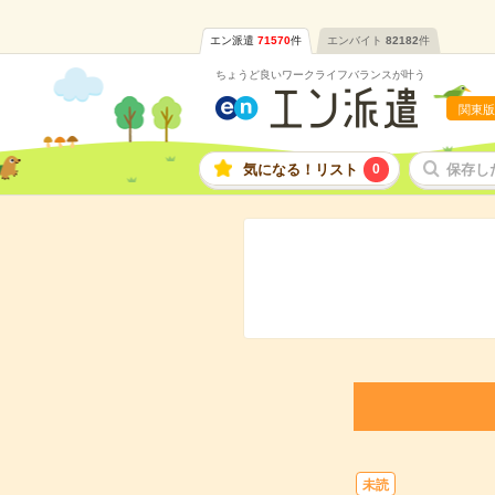
エン派遣
71570
件
エンバイト
82182
件
ちょうど良いワークライフバランスが叶う
関東版
気になる！リスト
0
保存し
未読