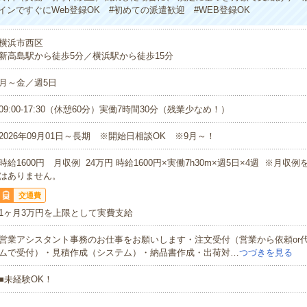
インですぐにWeb登録OK #初めての派遣歓迎 #WEB登録OK
横浜市西区
新高島駅から徒歩5分／横浜駅から徒歩15分
月～金／週5日
09:00-17:30（休憩60分）実働7時間30分（残業少なめ！）
2026年09月01日～長期 ※開始日相談OK ※9月～！
時給1600円 月収例 24万円 時給1600円×実働7h30m×週5日×4週 ※月収
はありません。
交通費
1ヶ月3万円を上限として実費支給
営業アシスタント事務のお仕事をお願いします・注文受付（営業から依頼or
ムで受付）・見積作成（システム）・納品書作成・出荷対…
つづきを見る
■未経験OK！