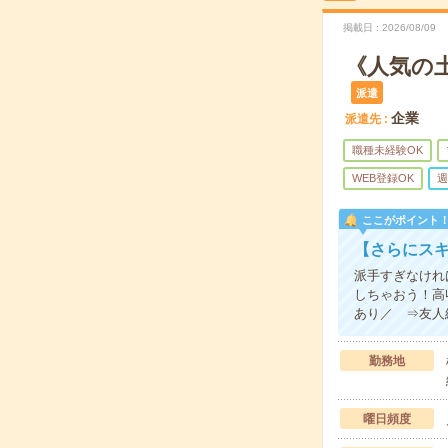
掲載日
2026/08/09
《人気の
派遣
企業
派遣先
職種未経験OK
WEB登録OK
週
ここがポイント
【さらにスキ
派手すぎなけれ
しちゃおう！高
あり／ ⇒友人
勤務地
曜日頻度