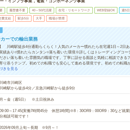
ー・インフラ事業，電装・コンポーネンツ事業
要
履歴書不要
40～50代活躍
在宅・リモートワーク
WEB登録OK
週5
交費支給
駅歩5分
大手
職場が禁煙
！
ーカーでの輸出業務
】 川崎駅徒歩4分通勤らくらく！人気のメーカー慣れたら在宅週1日～2日
実績あり○慣れたらカンタン○落ち着いた環境※詳しくはトレーディングコー
ださい落ち着いた雰囲気の職場です。丁寧に話せる面談と気軽に相談できる
寄り添うテンプ。初めての転職でも安心して進める環境です。初めての転職
づきを見る
川崎市川崎区
川崎駅から徒歩4分／京急川崎駅から徒歩9分
月～金（週5日） ※土日祝休み
09:00～17:45(実働7時間45分 休憩1時間)※8：30OR9：00OR9：30など
分相談可能です！
2026年09月上旬～長期 ※9月～！