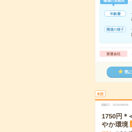
職場の雰囲気
年齢層
職場の様子
派遣会社
気
未読
掲載日
2026/08/09
1750
やか環境