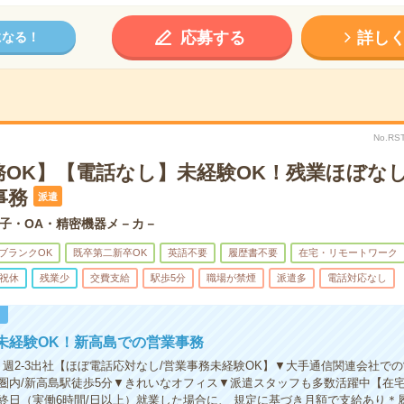
応募する
詳し
になる！
No.RS
務OK】【電話なし】未経験OK！残業ほぼな
事務
派遣
子・OA・精密機器メ－カ－
ブランクOK
既卒第二新卒OK
英語不要
履歴書不要
在宅・リモートワーク
祝休
残業少
交費支給
駅歩5分
職場が禁煙
派遣多
電話対応なし
！
未経験OK！新高島での営業事務
】週2-3出社【ほぼ電話応対なし/営業事務未経験OK】▼大手通信関連会社で
圏内/新高島駅徒歩5分▼きれいなオフィス▼派遣スタッフも多数活躍中【在
終日（実働6時間/日以上）就業した場合に、 規定に基づき月額で支給あり＊