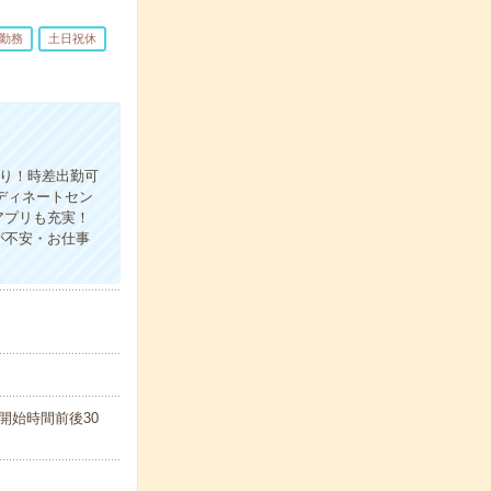
日勤務
土日祝休
あり！時差出勤可
ディネートセン
アプリも充実！
が不安・お仕事
就業開始時間前後30