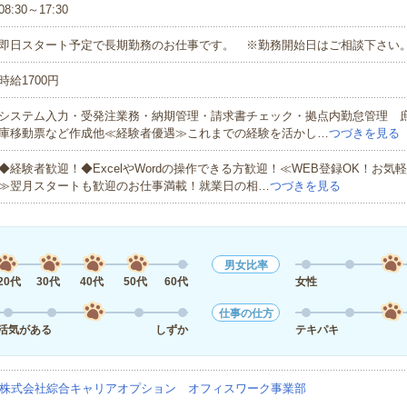
08:30～17:30
即日スタート予定で長期勤務のお仕事です。 ※勤務開始日はご相談下さい
時給1700円
システム入力・受発注業務・納期管理・請求書チェック・拠点内勤怠管理 
庫移動票など作成他≪経験者優遇≫これまでの経験を活かし…
つづきを見る
◆経験者歓迎！◆ExcelやWordの操作できる方歓迎！≪WEB登録OK！お気
≫翌月スタートも歓迎のお仕事満載！就業日の相…
つづきを見る
男女比率
20代
30代
40代
50代
60代
女性
仕事の仕方
活気がある
しずか
テキパキ
株式会社綜合キャリアオプション オフィスワーク事業部