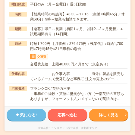
平日のみ（月～金曜日）週5日勤務
曜日頻度
【始業時間の相談可】●8:30～17:15 （実働7時間45分／休
時間
憩60分）9時～始業も相談できます…
【急募】即日～長期（初回1ヶ月、以降2～3ヶ月更新） ※
期間
試用期間有り（14日間）
時給1,700円 【月収例：276,675円＋残業代】※時給1,700
時給
円×7時間45分×21日勤務の場合
交通費
交通費支給：上限40,000円／月まで（規定あり）
――――――お仕事内容――――――海外に製品を販売し
仕事内容
ているチームで受発注など事務〇 注文や売上のデー…
ブランクOK / 英語力不要
応募資格
・事務のご経験・英語に抵抗がない方（一部英語の書類も
ありますが、フォーマット入力メインなので英語力は…
気になる!
応募へ進む
詳しく見る
派遣会社
ランスタッド株式会社 首都圏エリア