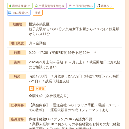
職種未経験OK
交通費別途支給あり
土日祝日が休み
残業なし
WEB登録OK
派遣
横浜市鶴見区
勤務地
新子安駅からバス7分／京急新子安駅からバス7分／鶴見駅
からバス11分
月～金勤務
曜日頻度
9:00～17:30（実働7時間45分 休憩60分）＊
時間
2026年9月上旬～長期（3ヶ月以上）＊就業開始日はお気軽
期間
にご相談ください
時給1700円 ＊月収例：27.7万円（時給1700円×7.75時間
時給
×21日）＊残業代別途支給
交通費
全額支給（会社規定あり）
【業務内容】・運送会社へのトラック手配（電話・メール
仕事内容
での依頼） ・運送依頼書の作成（フォーマットあり…
職種未経験OK / ブランクOK / 英語力不要
応募資格
＊業界未経験OK＊何かしらの事務経験をお持ちの方（経験
年数不問）＊Excelの基本操作が可能な方