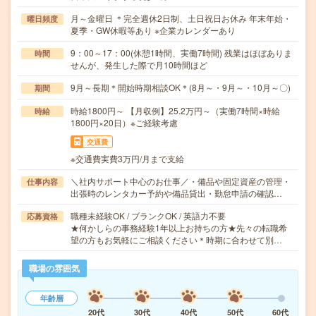
月～金曜日 ＊完全週休2日制、土日祝日お休み 年末年始・
曜日頻度
夏季・GW休暇等あり ※企業カレンダーあり
9：00～17：00(休憩1時間、実働7時間) 残業はほぼありま
時間
せんが、発生した際で月10時間ほど
9月～長期＊開始時期相談OK＊(8月～・9月～・10月～〇)
期間
時給1800円～ 【月収例】25.2万円～（実働7時間×時給
時給
1800円×20日）※ご経験考慮
交通費
※交通費実費3万円/月まで支給
＼社内サポート中心のお仕事／・備品や固定資産の管理・
仕事内容
出張時のレンタカー予約や備品貸出・勤怠申請の確認…
職種未経験OK / ブランクOK / 英語力不要
応募資格
★何かしらの事務経験1年以上お持ちの方★先々の転職希
望の方もお気軽にご相談ください＊時期に合わせて別…
職場の雰囲気
年齢層
20代
30代
40代
50代
60代