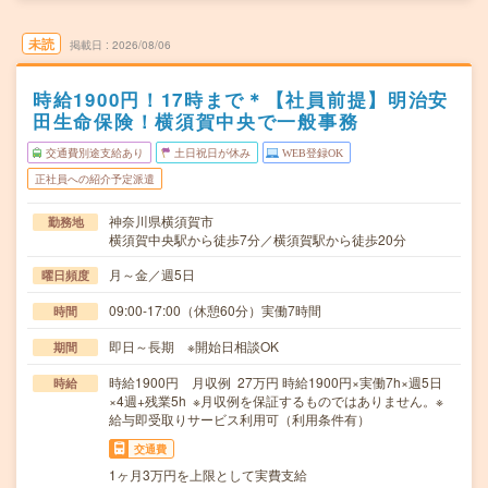
未読
掲載日
2026/08/06
時給1900円！17時まで＊【社員前提】明治安
田生命保険！横須賀中央で一般事務
交通費別途支給あり
土日祝日が休み
WEB登録OK
正社員への紹介予定派遣
神奈川県横須賀市
勤務地
横須賀中央駅から徒歩7分／横須賀駅から徒歩20分
月～金／週5日
曜日頻度
09:00-17:00（休憩60分）実働7時間
時間
即日～長期 ※開始日相談OK
期間
時給1900円 月収例 27万円 時給1900円×実働7h×週5日
時給
×4週+残業5h ※月収例を保証するものではありません。※
給与即受取りサービス利用可（利用条件有）
交通費
1ヶ月3万円を上限として実費支給