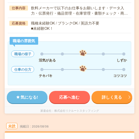
飲料メーカーで以下のお仕事をお願いします・データ入
仕事内容
力・伝票発行・備品管理・在庫管理・書類チェック・商…
職種未経験OK / ブランクOK / 英語力不要
応募資格
■未経験OK！
職場の雰囲気
職場の様子
活気がある
しずか
仕事の仕方
テキパキ
コツコツ
気になる!
応募へ進む
詳しく見る
派遣会社
株式会社リクルートスタッフィング
未読
掲載日
2026/08/06