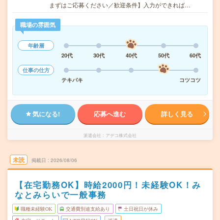
まずはご応募ください／歓迎条件】入力ができれば…
職場の雰囲気
年齢層
20代
30代
40代
50代
60代
仕事の仕方
テキパキ
コツコツ
気になる!
応募へ進む
詳しく見る
派遣会社
アデコ株式会社
未読
掲載日
2026/08/06
【在宅勤務OK】時給2000円！未経験OK！み
なとみらいで一般事務
職種未経験OK
交通費別途支給あり
土日祝日が休み