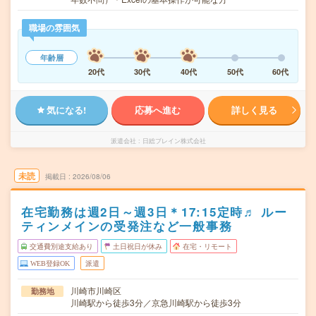
職場の雰囲気
年齢層
20代
30代
40代
50代
60代
気になる!
応募へ進む
詳しく見る
派遣会社
日総ブレイン株式会社
未読
掲載日
2026/08/06
在宅勤務は週2日～週3日＊17:15定時♬ ルー
ティンメインの受発注など一般事務
交通費別途支給あり
土日祝日が休み
在宅・リモート
WEB登録OK
派遣
川崎市川崎区
勤務地
川崎駅から徒歩3分／京急川崎駅から徒歩3分