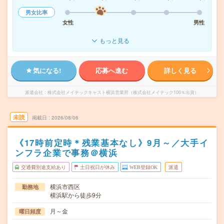
男女比率
女性
男性
もっと見る
気になる!
応募へ進む
詳しく見る
派遣会社
株式会社メイテックキャスト横浜営業所（株式会社メイテック100％出資）
未読
掲載日
2026/08/06
《17時前定時＊残業基本なし》9月～／大手イ
ンフラ企業で事務＠横浜
交通費別途支給あり
土日祝日が休み
WEB登録OK
派遣
横浜市西区
勤務地
横浜駅から徒歩9分
月～金
曜日頻度