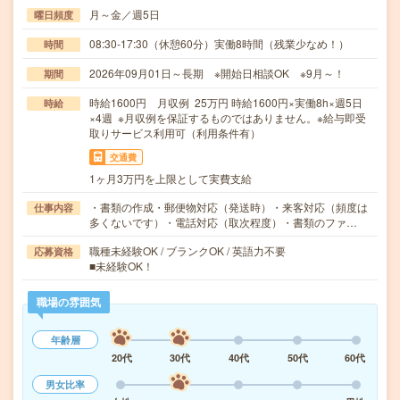
月～金／週5日
曜日頻度
08:30-17:30（休憩60分）実働8時間（残業少なめ！）
時間
2026年09月01日～長期 ※開始日相談OK ※9月～！
期間
時給1600円 月収例 25万円 時給1600円×実働8h×週5日
時給
×4週 ※月収例を保証するものではありません。※給与即受
取りサービス利用可（利用条件有）
交通費
1ヶ月3万円を上限として実費支給
・書類の作成・郵便物対応（発送時）・来客対応（頻度は
仕事内容
多くないです）・電話対応（取次程度）・書類のファ…
職種未経験OK / ブランクOK / 英語力不要
応募資格
■未経験OK！
職場の雰囲気
年齢層
20代
30代
40代
50代
60代
男女比率