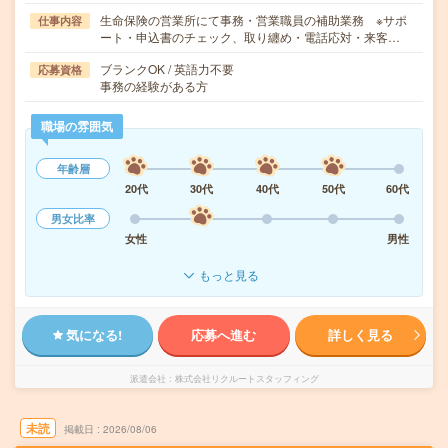
生命保険の営業所にて事務・営業職員の補助業務 ※サポ
仕事内容
ート・申込書のチェック、取り纏め・電話応対・来客…
ブランクOK / 英語力不要
応募資格
事務の経験がある方
職場の雰囲気
年齢層
20代
30代
40代
50代
60代
男女比率
女性
男性
もっと見る
気になる!
応募へ進む
詳しく見る
派遣会社
株式会社リクルートスタッフィング
未読
掲載日
2026/08/06