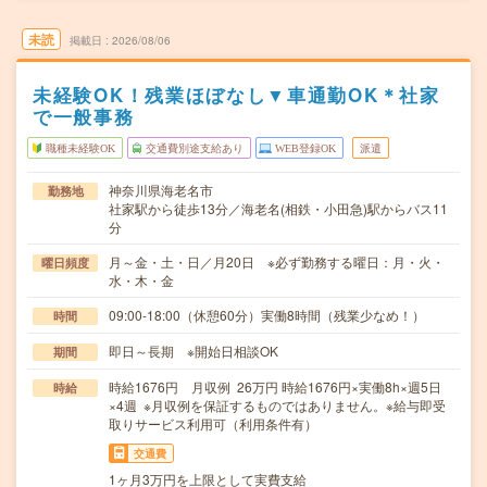
未読
掲載日
2026/08/06
未経験OK！残業ほぼなし▼車通勤OK＊社家
で一般事務
職種未経験OK
交通費別途支給あり
WEB登録OK
派遣
神奈川県海老名市
勤務地
社家駅から徒歩13分／海老名(相鉄・小田急)駅からバス11
分
月～金・土・日／月20日 ※必ず勤務する曜日：月・火・
曜日頻度
水・木・金
09:00-18:00（休憩60分）実働8時間（残業少なめ！）
時間
即日～長期 ※開始日相談OK
期間
時給1676円 月収例 26万円 時給1676円×実働8h×週5日
時給
×4週 ※月収例を保証するものではありません。※給与即受
取りサービス利用可（利用条件有）
交通費
1ヶ月3万円を上限として実費支給