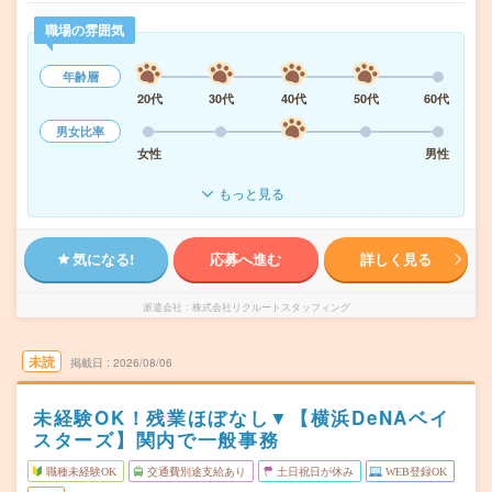
職場の雰囲気
年齢層
20代
30代
40代
50代
60代
男女比率
女性
男性
もっと見る
気になる!
応募へ進む
詳しく見る
派遣会社
株式会社リクルートスタッフィング
未読
掲載日
2026/08/06
未経験OK！残業ほぼなし▼【横浜DeNAベイ
スターズ】関内で一般事務
職種未経験OK
交通費別途支給あり
土日祝日が休み
WEB登録OK