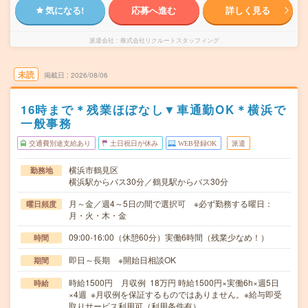
気になる!
応募へ進む
詳しく見る
派遣会社
株式会社リクルートスタッフィング
未読
掲載日
2026/08/06
16時まで＊残業ほぼなし▼車通勤OK＊横浜で
一般事務
交通費別途支給あり
土日祝日が休み
WEB登録OK
派遣
横浜市鶴見区
勤務地
横浜駅からバス30分／鶴見駅からバス30分
月～金／週4～5日の間で選択可 ※必ず勤務する曜日：
曜日頻度
月・火・木・金
09:00-16:00（休憩60分）実働6時間（残業少なめ！）
時間
即日～長期 ※開始日相談OK
期間
時給1500円 月収例 18万円 時給1500円×実働6h×週5日
時給
×4週 ※月収例を保証するものではありません。※給与即受
取りサービス利用可（利用条件有）