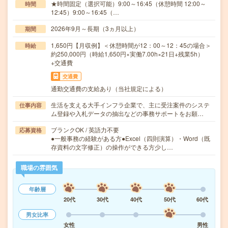
★時間固定（選択可能）9:00～16:45（休憩時間 12:00～
時間
12:45）9:00～16:45（…
2026年9月～長期（3ヵ月以上）
期間
1,650円【月収例】＜休憩時間が12：00～12：45の場合＞
時給
約250,000円（時給1,650円×実働7.00h×21日+残業5h）
+交通費
交通費
通勤交通費の支給あり（当社規定による）
生活を支える大手インフラ企業で、主に受注案件のシステ
仕事内容
ム登録や入札データの抽出などの事務サポートをお願…
ブランクOK / 英語力不要
応募資格
●一般事務の経験がある方●Excel（四則演算）・Word（既
存資料の文字修正）の操作ができる方少し…
職場の雰囲気
年齢層
20代
30代
40代
50代
60代
男女比率
女性
男性