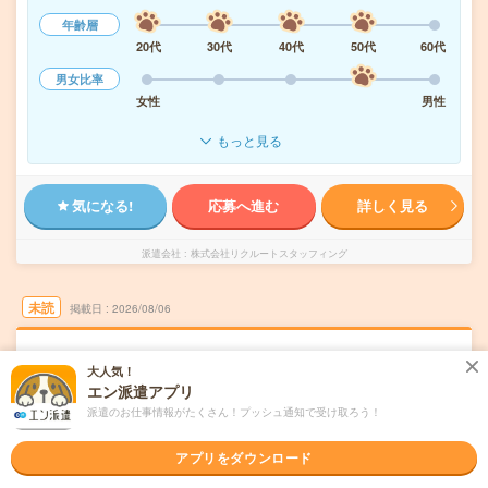
年齢層
20代
30代
40代
50代
60代
男女比率
女性
男性
もっと見る
気になる!
応募へ進む
詳しく見る
派遣会社
株式会社リクルートスタッフィング
未読
掲載日
2026/08/06
＜電話なし＞証明書発行事務！週4×実働6H！
大人気！
期間限定＠新川崎
エン派遣アプリ
派遣のお仕事情報がたくさん！プッシュ通知で受け取ろう！
職種未経験OK
交通費別途支給あり
土日祝日が休み
WEB登録OK
派遣
アプリをダウンロード
川崎市幸区
勤務地