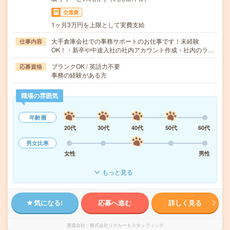
交通費
1ヶ月3万円を上限として実費支給
大手倉庫会社での事務サポートのお仕事です！未経験
仕事内容
OK！・新卒や中途入社の社内アカウント作成・社内のラ…
ブランクOK / 英語力不要
応募資格
事務の経験がある方
職場の雰囲気
年齢層
20代
30代
40代
50代
60代
男女比率
女性
男性
もっと見る
気になる!
応募へ進む
詳しく見る
派遣会社
株式会社リクルートスタッフィング