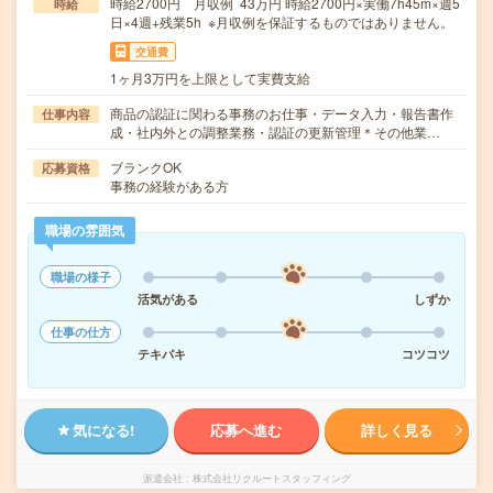
時給2700円 月収例 43万円 時給2700円×実働7h45m×週5
時給
日×4週+残業5h ※月収例を保証するものではありません。
交通費
1ヶ月3万円を上限として実費支給
商品の認証に関わる事務のお仕事・データ入力・報告書作
仕事内容
成・社内外との調整業務・認証の更新管理＊その他業…
ブランクOK
応募資格
事務の経験がある方
職場の雰囲気
職場の様子
活気がある
しずか
仕事の仕方
テキパキ
コツコツ
気になる!
応募へ進む
詳しく見る
派遣会社
株式会社リクルートスタッフィング