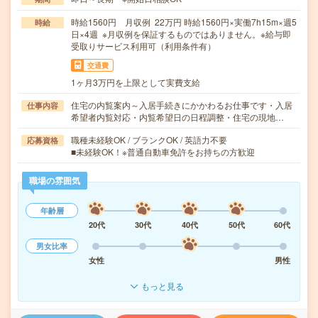
時給1560円 月収例 22万円 時給1560円×実働7h15m×週5
時給
日×4週 ※月収例を保証するものではありません。※給与即
受取りサービス利用可（利用条件有）
交通費
1ヶ月3万円を上限として実費支給
住宅の内覧案内～入居手続きにかかわるお仕事です・入居
仕事内容
希望者内覧対応・内覧希望日の日程調整・住宅の現地…
職種未経験OK / ブランクOK / 英語力不要
応募資格
■未経験OK！※普通自動車免許をお持ちの方歓迎
職場の雰囲気
年齢層
20代
30代
40代
50代
60代
男女比率
女性
男性
もっと見る