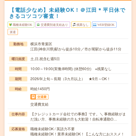
【電話少なめ】未経験OK！＠江田＊平日休で
きるコツコツ審査！
職種未経験OK
交通費別途支給あり
残業なし
WEB登録OK
派遣
横浜市青葉区
勤務地
江田(神奈川県)駅から徒歩10分／市が尾駅から徒歩11分
土,日,祝含む週5日
曜日頻度
10:00～19:00(実働:8時間) (休憩60分) ※残業なし
時間
2026/9/上旬～長期（3カ月以上） ★9月～OK！
期間
時給1450円
時給
交通費
交通費支給
【クレジットカード会社での事務】です。＼ 事務経験がま
仕事内容
だ浅い方、事務未経験の方も大歓迎！自転車通勤O…
職種未経験OK / 英語力不要
応募資格
職種未経験OK！業界未経験OK！【こんな方におススメ！