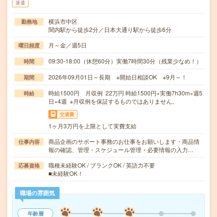
派遣
横浜市中区
勤務地
関内駅から徒歩2分／日本大通り駅から徒歩6分
月～金／週5日
曜日頻度
09:30-18:00（休憩60分）実働7時間30分（残業少なめ！）
時間
2026年09月01日～長期 ※開始日相談OK ※9月～！
期間
時給1500円 月収例 22万円 時給1500円×実働7h30m×週5
時給
日×4週 ※月収例を保証するものではありません。
交通費
1ヶ月3万円を上限として実費支給
商品企画のサポート事務のお仕事をお願いします・商品情
仕事内容
報の確認、管理・スケジュール管理・必要情報の入力…
職種未経験OK / ブランクOK / 英語力不要
応募資格
■未経験OK！
職場の雰囲気
年齢層