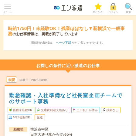
メニュー
気になる!
ログイン
検索
時給1750円！未経験OK！残業ほぼなし▼新横浜で一般事
務
のお仕事情報は、掲載が終了しています
掲載時の情報は、
ページ下部
からご覧いただけます。
お探しの条件に近い派遣のお仕事
未読
掲載日
2026/08/06
勤怠確認・入社準備など社長室企画チームで
のサポート事務
職種未経験OK
交通費別途支給あり
土日祝日が休み
残業なし
WEB登録OK
派遣
横浜市中区
勤務地
日本大通り駅から徒歩5分