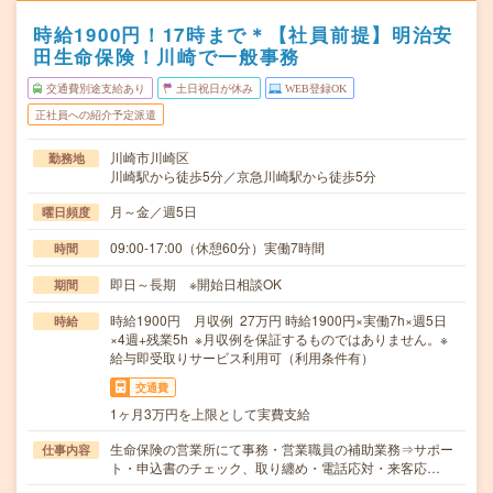
時給1900円！17時まで＊【社員前提】明治安
田生命保険！川崎で一般事務
交通費別途支給あり
土日祝日が休み
WEB登録OK
正社員への紹介予定派遣
川崎市川崎区
勤務地
川崎駅から徒歩5分／京急川崎駅から徒歩5分
月～金／週5日
曜日頻度
09:00-17:00（休憩60分）実働7時間
時間
即日～長期 ※開始日相談OK
期間
時給1900円 月収例 27万円 時給1900円×実働7h×週5日
時給
×4週+残業5h ※月収例を保証するものではありません。※
給与即受取りサービス利用可（利用条件有）
交通費
1ヶ月3万円を上限として実費支給
生命保険の営業所にて事務・営業職員の補助業務⇒サポー
仕事内容
ト・申込書のチェック、取り纏め・電話応対・来客応…