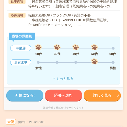
・保全業務全般（専用端末で情報更新や保険の手続き処理
仕事内容
等を行います）・顧客管理（既契約者への契約者への…
職種未経験OK / ブランクOK / 英語力不要
応募資格
・事務経験者・PC（Excel:VLOOKUP関数使用経験、
PowerPoint:アニメーション）・…
職場の雰囲気
年齢層
20代
30代
40代
50代
60代
男女比率
女性
男性
もっと見る
気になる!
応募へ進む
詳しく見る
派遣会社
株式会社サークルネット
未読
掲載日
2026/08/06