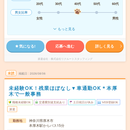
20代
30代
40代
50代
60代
男女比率
女性
男性
もっと見る
気になる!
応募へ進む
詳しく見る
派遣会社
株式会社リクルートスタッフィング
未読
掲載日
2026/08/06
未経験OK！残業ほぼなし▼車通勤OK＊本厚
木で一般事務
職種未経験OK
交通費別途支給あり
土日祝日が休み
WEB登録OK
派遣
神奈川県厚木市
勤務地
本厚木駅からバス15分