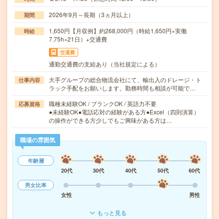
2026年9月～長期（3ヵ月以上）
期間
1,650円【月収例】約268,000円（時給1,650円×実働
時給
7.75h×21日）+交通費
交通費
通勤交通費の支給あり（当社規定による）
大手グループの総合物流会社にて、輸出入のドレージ・ト
仕事内容
ラック手配をお願いします。勤務時間も相談が可能で…
職種未経験OK / ブランクOK / 英語力不要
応募資格
●未経験OK●電話応対の経験がある方●Excel（四則演算）
の操作ができる方少しでもご興味がある方は…
職場の雰囲気
年齢層
20代
30代
40代
50代
60代
男女比率
女性
男性
もっと見る