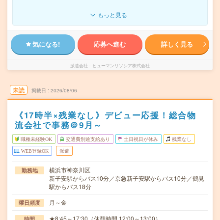
もっと見る
気になる!
応募へ進む
詳しく見る
派遣会社
ヒューマンリソシア株式会社
未読
掲載日
2026/08/06
《17時半×残業なし》デビュー応援！総合物
流会社で事務＠9月～
職種未経験OK
交通費別途支給あり
土日祝日が休み
残業なし
WEB登録OK
派遣
横浜市神奈川区
勤務地
新子安駅からバス10分／京急新子安駅からバス10分／鶴見
駅からバス18分
月～金
曜日頻度
★8:45～17:30（休憩時間 12:00～13:00）
時間