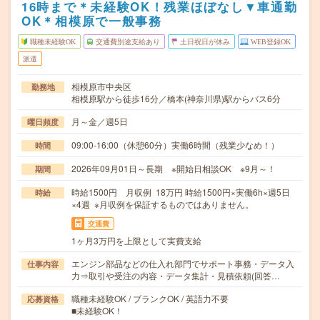
16時まで＊未経験OK！残業ほぼなし▼車通勤
OK＊相模原で一般事務
職種未経験OK
交通費別途支給あり
土日祝日が休み
WEB登録OK
派遣
相模原市中央区
勤務地
相模原駅から徒歩16分／橋本(神奈川県)駅からバス6分
月～金／週5日
曜日頻度
09:00-16:00（休憩60分）実働6時間（残業少なめ！）
時間
2026年09月01日～長期 ※開始日相談OK ※9月～！
期間
時給1500円 月収例 18万円 時給1500円×実働6h×週5日
時給
×4週 ※月収例を保証するものではありません。
交通費
1ヶ月3万円を上限として実費支給
エンジン部品などの仕入れ部門でサポート事務・データ入
仕事内容
力⇒取引や受注の内容・データ集計・見積依頼(回答…
職種未経験OK / ブランクOK / 英語力不要
応募資格
■未経験OK！