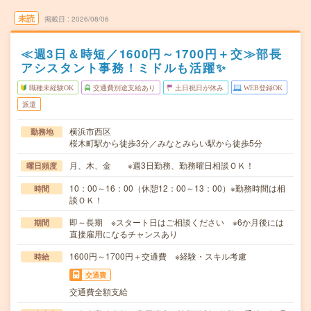
未読
掲載日
2026/08/06
≪週3日＆時短／1600円～1700円＋交≫部長
アシスタント事務！ミドルも活躍✨
職種未経験OK
交通費別途支給あり
土日祝日が休み
WEB登録OK
派遣
横浜市西区
勤務地
桜木町駅から徒歩3分／みなとみらい駅から徒歩5分
月、木、金 ※週3日勤務、勤務曜日相談ＯＫ！
曜日頻度
10：00～16：00（休憩12：00～13：00）※勤務時間は相
時間
談ＯＫ！
即～長期 ※スタート日はご相談ください ※6か月後には
期間
直接雇用になるチャンスあり
1600円～1700円＋交通費 ※経験・スキル考慮
時給
交通費
交通費全額支給