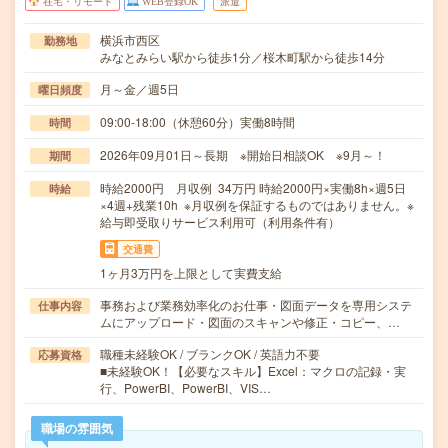
在宅・リモート
WEB登録OK
派遣
横浜市西区
勤務地
みなとみらい駅から徒歩1分／桜木町駅から徒歩14分
月～金／週5日
曜日頻度
09:00-18:00（休憩60分）実働8時間
時間
2026年09月01日～長期 ※開始日相談OK ※9月～！
期間
時給2000円 月収例 34万円 時給2000円×実働8h×週5日
時給
×4週+残業10h ※月収例を保証するものではありません。※
給与即受取りサービス利用可（利用条件有）
交通費
1ヶ月3万円を上限として実費支給
事務および業務効率化のお仕事・図面データを専用システ
仕事内容
ムにアップロード・図面のスキャンや修正・コピー、…
職種未経験OK / ブランクOK / 英語力不要
応募資格
■未経験OK！【必要なスキル】Excel：マクロの記録・実
行、PowerBI、PowerBI、VIS…
職場の雰囲気