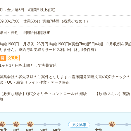
月～金／週5日 #週3日以上在宅
09:00-17:00（休憩60分）実働7時間（残業少なめ！）
即日～長期 ※開始日相談OK
時給1900円 月収例 26万円 時給1900円×実働7h×週5日×4週 ※月収例を
りません。※給与即受取りサービス利用可（利用条件有）
交通費
1ヶ月3万円を上限として実費支給
製薬会社の客先常駐のご案件となります～臨床開発関連文書のQCチェックの
訳・QC・編集リライト作業・データ修正
【必要な経験】QC(クオリティコントロール)の経験 【歓迎/スキル】英
般
男女比率
20代
30代
40代
50代
60代
女性