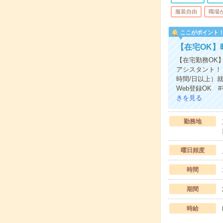
服装自由
職場
ここがポイント
【在宅OK】
【在宅勤務OK
アシスタント！
時間/日以上）
Web登録OK
きを見る
勤務地
曜日頻度
時間
期間
時給