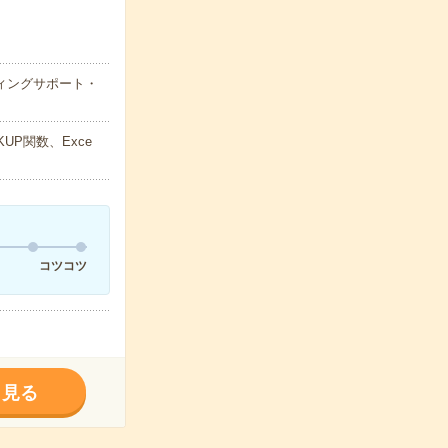
ティングサポート・
UP関数、Exce
コツコツ
く見る