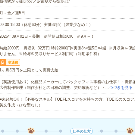
新橋駅から徒歩5分／汐留駅から徒歩2分
月～金／週5日
09:00-18:00（休憩60分）実働8時間（残業少なめ！）
2026年09月01日～長期 ※開始日相談OK ※9月～！
時給2000円 月収例 32万円 時給2000円×実働8h×週5日×4週 ※月収例を
りません。※給与即受取りサービス利用可（利用条件有）
交通費
1ヶ月3万円を上限として実費支給
【英語使用あり】化粧品メーカーにてバックオフィス事務のお仕事！・撮影
広告制作管理（制作会社との日程の調整、契約確認など）・…
つづきを見る
■未経験OK！【必要なスキル】TOEFLスコアをお持ちの方、TOEICのスコ
英文作成（ひな型なし）
仕事の仕方