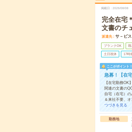
掲載日
2026/08/08
完全在宅＊
文書のチ
サ－ビス
派遣先
ブランクOK
既
土日祝休
17
ここがポイント
急募！【在宅
【在宅勤務OK
関連の文書のQ
自宅（在宅）の
＆来社不要、オ
つづきを見る
勤務地