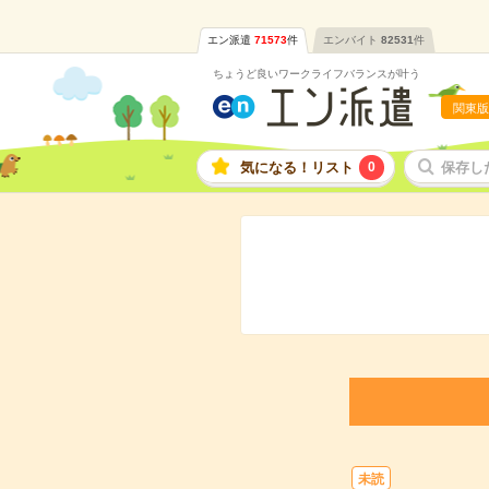
エン派遣
71573
件
エンバイト
82531
件
ちょうど良いワークライフバランスが叶う
関東版
気になる！リスト
0
保存し
未読