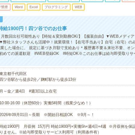
が禁煙
Word
Excel
プログラミング
WEB
！
時給1900円！四ツ谷でのお仕事
】月数回出社可能性あり【時短＆変則勤務OK/】【服装自由】▼WEBメディ
▼弊社スタッフさんも活躍中！就業環境！【在宅手当あり】自宅（在宅）のみ
就業した場合に、 規定に基づき月額で支給あり＊履歴書不要＆来社不要、オ
 #初めての派遣歓迎 #WEB登録OK #時短OK※このお仕事は給与即受取り
東京都千代田区
四ツ谷駅から徒歩2分／麹町駅から徒歩13分
月～金／週4日 #週3日以上在宅
10:00-16:00（休憩60分）実働5時間（残業少なめ！）
2026年09月01日～長期 ※開始日相談OK ※9月～！
時給1900円 月収例 15万円 時給1900円×実働5h×週4日×4週 ※月収例を
りません。※給与即受取りサービス利用可（利用条件有）