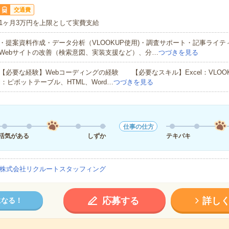
交通費
1ヶ月3万円を上限として実費支給
・提案資料作成・データ分析（VLOOKUP使用)・調査サポート・記事ライ
Webサイトの改善（検索意図、実装支援など）、分…
つづきを見る
【必要な経験】Webコーディングの経験 【必要なスキル】Excel：VLOOK
l：ピボットテーブル、HTML、Word…
つづきを見る
仕事の仕方
活気がある
しずか
テキパキ
株式会社リクルートスタッフィング
応募する
詳し
になる！