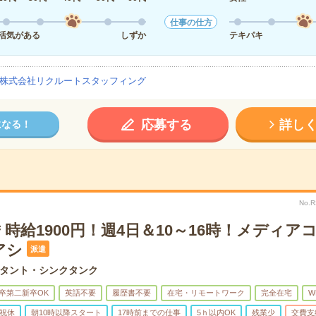
仕事の仕方
活気がある
しずか
テキパキ
株式会社リクルートスタッフィング
応募する
詳し
になる！
No.
時給1900円！週4日＆10～16時！メディア
アシ
派遣
タント・シンクタンク
卒第二新卒OK
英語不要
履歴書不要
在宅・リモートワーク
完全在宅
W
祝休
朝10時以降スタート
17時前までの仕事
5ｈ以内OK
残業少
交費支