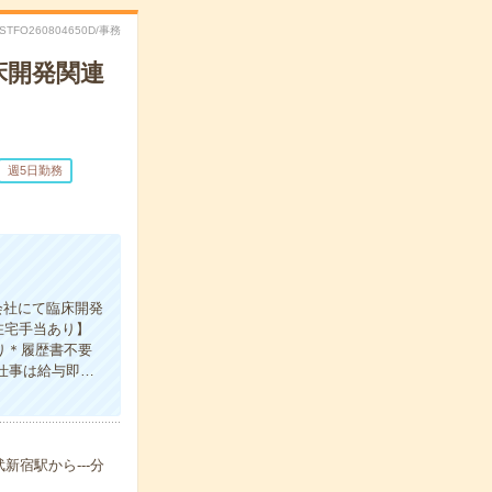
RSTFO260804650D/事務
床開発関連
週5日勤務
会社にて臨床開発
在宅手当あり】
り＊履歴書不要
お仕事は給与即…
新宿駅から---分