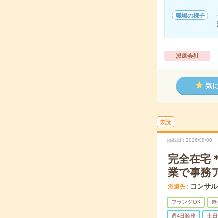
職場の様子
派遣会社
気
未読
掲載日
2026/08/08
完全在宅＊
業で事務
コンサル
派遣先
ブランクOK
既
週4日勤務
土日