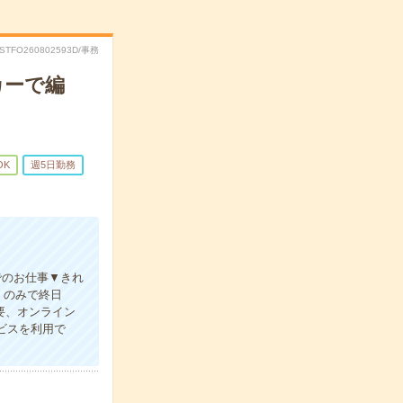
RSTFO260802593D/事務
カーで編
OK
週5日勤務
でのお仕事▼きれ
）のみで終日
要、オンライン
ービスを利用で