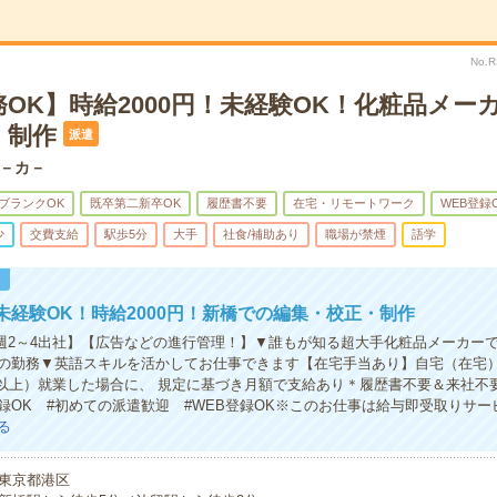
No.
OK】時給2000円！未経験OK！化粧品メー
・制作
派遣
－カ－
ブランクOK
既卒第二新卒OK
履歴書不要
在宅・リモートワーク
WEB登録
少
交費支給
駅歩5分
大手
社食/補助あり
職場が禁煙
語学
！
未経験OK！時給2000円！新橋での編集・校正・制作
/週2～4出社】【広告などの進行管理！】▼誰もが知る超大手化粧品メーカー
の勤務▼英語スキルを活かしてお仕事できます【在宅手当あり】自宅（在宅
日以上）就業した場合に、 規定に基づき月額で支給あり＊履歴書不要＆来社不
登録OK #初めての派遣歓迎 #WEB登録OK※このお仕事は給与即受取りサ
る
東京都港区