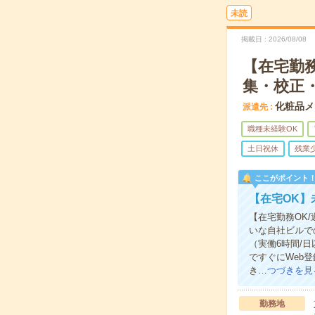
未読
掲載日
2026/08/08
【在宅勤務
集・校正
化粧品メ
派遣先
職種未経験OK
土日祝休
残業
ここがポイント
【在宅OK】
【在宅勤務OK
いな自社ビルで
（実働6時間/
ですぐにWeb
き…
つづきを見
勤務地