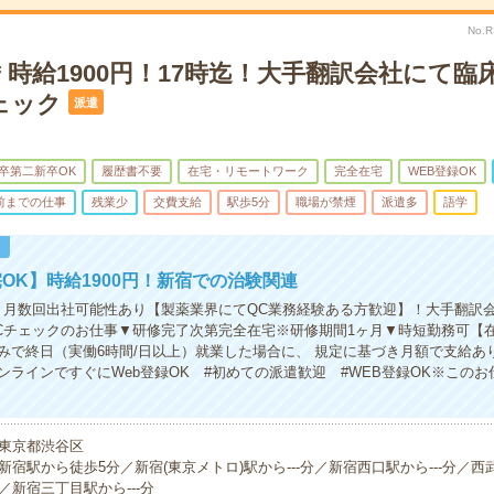
No.
時給1900円！17時迄！大手翻訳会社にて臨
ェック
派遣
卒第二新卒OK
履歴書不要
在宅・リモートワーク
完全在宅
WEB登録OK
時前までの仕事
残業少
交費支給
駅歩5分
職場が禁煙
派遣多
語学
！
OK】時給1900円！新宿での治験関連
】月数回出社可能性あり【製薬業界にてQC業務経験ある方歓迎】！大手翻訳
Cチェックのお仕事▼研修完了次第完全在宅※研修期間1ヶ月▼時短勤務可【
みで終日（実働6時間/日以上）就業した場合に、 規定に基づき月額で支給あ
ンラインですぐにWeb登録OK #初めての派遣歓迎 #WEB登録OK※この
東京都渋谷区
新宿駅から徒歩5分／新宿(東京メトロ)駅から---分／新宿西口駅から---分／西武
／新宿三丁目駅から---分