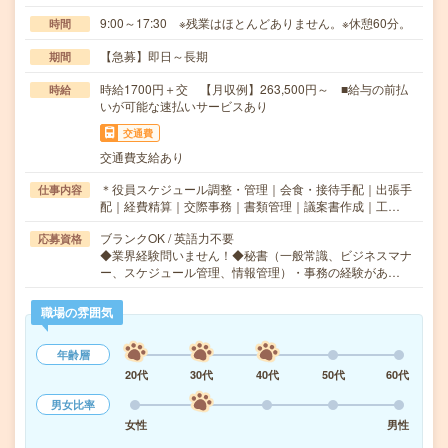
9:00～17:30 ※残業はほとんどありません。※休憩60分。
時間
【急募】即日～長期
期間
時給1700円＋交 【月収例】263,500円～ ■給与の前払
時給
いが可能な速払いサービスあり
交通費
交通費支給あり
＊役員スケジュール調整・管理｜会食・接待手配｜出張手
仕事内容
配｜経費精算｜交際事務｜書類管理｜議案書作成｜工…
ブランクOK / 英語力不要
応募資格
◆業界経験問いません！◆秘書（一般常識、ビジネスマナ
ー、スケジュール管理、情報管理）・事務の経験があ…
職場の雰囲気
年齢層
20代
30代
40代
50代
60代
男女比率
女性
男性