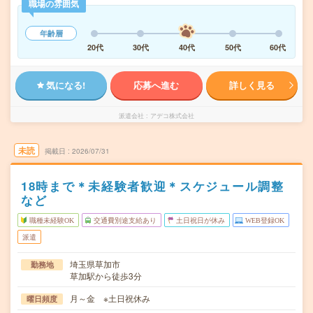
職場の雰囲気
年齢層
20代
30代
40代
50代
60代
気になる!
応募へ進む
詳しく見る
派遣会社
アデコ株式会社
未読
掲載日
2026/07/31
18時まで＊未経験者歓迎＊スケジュール調整
など
職種未経験OK
交通費別途支給あり
土日祝日が休み
WEB登録OK
派遣
埼玉県草加市
勤務地
草加駅から徒歩3分
月～金 ※土日祝休み
曜日頻度