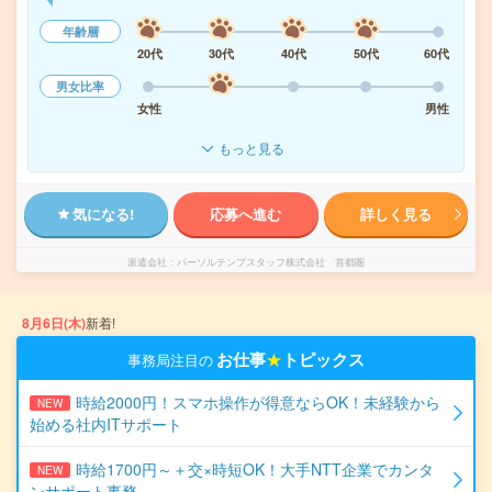
年齢層
20代
30代
40代
50代
60代
男女比率
女性
男性
もっと見る
気になる!
応募へ進む
詳しく見る
派遣会社
パーソルテンプスタッフ株式会社 首都圏
8月6日(木)
新着!
お仕事
★
トピックス
事務局注目の
時給2000円！スマホ操作が得意ならOK！未経験から
NEW
始める社内ITサポート
時給1700円～＋交×時短OK！大手NTT企業でカンタ
NEW
ンサポート事務