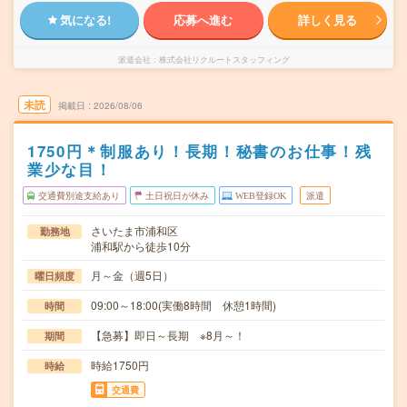
気になる!
応募へ進む
詳しく見る
派遣会社
株式会社リクルートスタッフィング
未読
掲載日
2026/08/06
1750円＊制服あり！長期！秘書のお仕事！残
業少な目！
交通費別途支給あり
土日祝日が休み
WEB登録OK
派遣
さいたま市浦和区
勤務地
浦和駅から徒歩10分
月～金（週5日）
曜日頻度
09:00～18:00(実働8時間 休憩1時間)
時間
【急募】即日～長期 ※8月～！
期間
時給1750円
時給
交通費