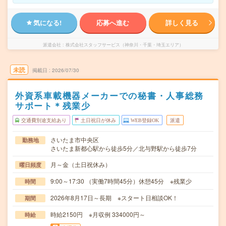
気になる!
応募へ進む
詳しく見る
派遣会社
株式会社スタッフサービス（神奈川・千葉・埼玉エリア）
未読
掲載日
2026/07/30
外資系車載機器メーカーでの秘書・人事総務
サポート＊残業少
交通費別途支給あり
土日祝日が休み
WEB登録OK
派遣
さいたま市中央区
勤務地
さいたま新都心駅から徒歩5分／北与野駅から徒歩7分
月～金（土日祝休み）
曜日頻度
9:00～17:30 （実働7時間45分）休憩45分 ※残業少
時間
2026年8月17日～長期 ※スタート日相談OK！
期間
時給2150円 ※月収例 334000円～
時給