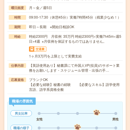
月～金／週5日
曜日頻度
09:00-17:30（休憩45分）実働7時間45分（残業少なめ！）
時間
即日～長期 ※開始日相談OK
期間
時給2300円 月収例 35万円 時給2300円×実働7h45m×週5
時給
日×4週 ※月収例を保証するものではありません。
交通費
1ヶ月3万円を上限として実費支給
【英語使用あり】秘書課にて外国人VP(役員)のサポート業
仕事内容
務をお願いします・スケジュール管理・出張の手…
ブランクOK
応募資格
【必要な経験】秘書の経験 【必要なスキル】語学使用
言語、語学系資格全般
職場の雰囲気
男女比率
女性
男性
職場の様子