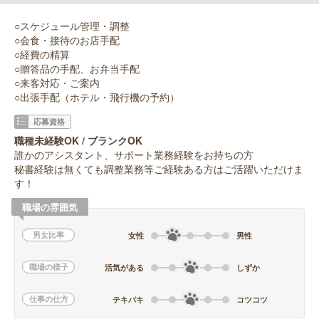
○スケジュール管理・調整
○会食・接待のお店手配
○経費の精算
○贈答品の手配、お弁当手配
○来客対応・ご案内
○出張手配（ホテル・飛行機の予約）
応募資格
職種未経験OK / ブランクOK
誰かのアシスタント、サポート業務経験をお持ちの方
秘書経験は無くても調整業務等ご経験ある方はご活躍いただけま
す！
職場の雰囲気
男女比率
女性
男性
職場の様子
活気がある
しずか
仕事の仕方
テキパキ
コツコツ