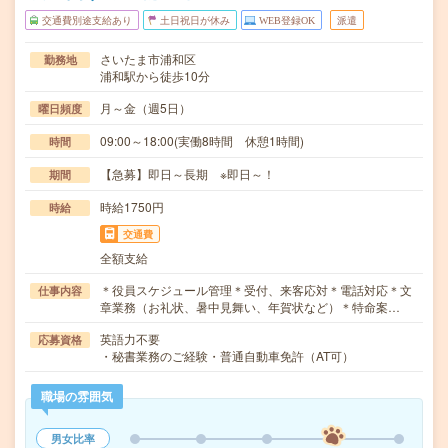
交通費別途支給あり
土日祝日が休み
WEB登録OK
派遣
さいたま市浦和区
勤務地
浦和駅から徒歩10分
月～金（週5日）
曜日頻度
09:00～18:00(実働8時間 休憩1時間)
時間
【急募】即日～長期 ※即日～！
期間
時給1750円
時給
交通費
全額支給
＊役員スケジュール管理＊受付、来客応対＊電話対応＊文
仕事内容
章業務（お礼状、暑中見舞い、年賀状など）＊特命案…
英語力不要
応募資格
・秘書業務のご経験・普通自動車免許（AT可）
職場の雰囲気
男女比率