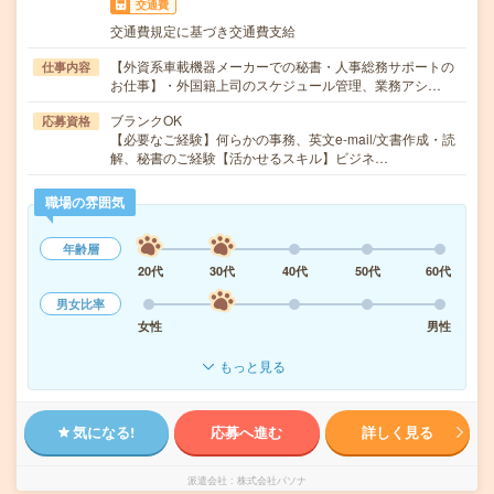
交通費
交通費規定に基づき交通費支給
【外資系車載機器メーカーでの秘書・人事総務サポートの
仕事内容
お仕事】・外国籍上司のスケジュール管理、業務アシ…
ブランクOK
応募資格
【必要なご経験】何らかの事務、英文e-mail/文書作成・読
解、秘書のご経験【活かせるスキル】ビジネ…
職場の雰囲気
年齢層
20代
30代
40代
50代
60代
男女比率
女性
男性
もっと見る
気になる!
応募へ進む
詳しく見る
派遣会社
株式会社パソナ