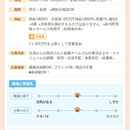
即日～長期 ※開始日相談OK
期間
時給1800円 月収例 25万円 時給1800円×実働7h×週5日
時給
×4週 ※月収例を保証するものではありません。※給与即受
取りサービス利用可（利用条件有）
交通費
1ヶ月3万円を上限として実費支給
社員からの指示のもと秘書チームでお仕事頂きます・スケ
仕事内容
ジュールの調整、管理・出張手配・来客対応・経費精…
職種未経験OK / ブランクOK / 英語力不要
応募資格
■未経験OK！
職場の雰囲気
職場の様子
活気がある
しずか
仕事の仕方
テキパキ
コツコツ