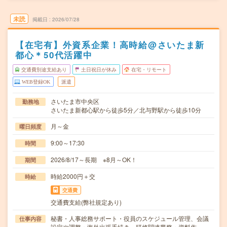
未読
掲載日
2026/07/28
【在宅有】外資系企業！高時給@さいたま新
都心＊50代活躍中
交通費別途支給あり
土日祝日が休み
在宅・リモート
WEB登録OK
派遣
さいたま市中央区
勤務地
さいたま新都心駅から徒歩5分／北与野駅から徒歩10分
月～金
曜日頻度
9:00～17:30
時間
2026/8/17～長期 ※8月～OK！
期間
時給2000円＋交
時給
交通費
交通費支給(弊社規定あり)
秘書・人事総務サポート・役員のスケジュール管理、会議
仕事内容
設定や調整・海外出張手続き、研修関連業務・資料作…