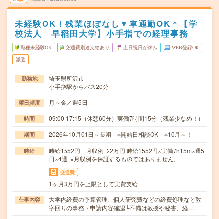
未経験OK！残業ほぼなし▼車通勤OK＊【学
校法人 早稲田大学】小手指での経理事務
職種未経験OK
交通費別途支給あり
土日祝日が休み
WEB登録OK
派遣
埼玉県所沢市
勤務地
小手指駅からバス20分
月～金／週5日
曜日頻度
09:00-17:15（休憩60分）実働7時間15分（残業少なめ！）
時間
2026年10月01日～長期 ※開始日相談OK ※10月～！
期間
時給1552円 月収例 22万円 時給1552円×実働7h15m×週5
時給
日×4週 ※月収例を保証するものではありません。
交通費
1ヶ月3万円を上限として実費支給
大学内経費の予算管理、個人研究費などの経費処理など数
仕事内容
字回りの事務・申請内容確認└不備は教授や秘書、経…