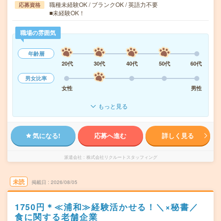
職種未経験OK / ブランクOK / 英語力不要
応募資格
■未経験OK！
職場の雰囲気
年齢層
20代
30代
40代
50代
60代
男女比率
女性
男性
もっと見る
気になる!
応募へ進む
詳しく見る
派遣会社
株式会社リクルートスタッフィング
未読
掲載日
2026/08/05
1750円＊≪浦和≫経験活かせる！＼×秘書／
食に関する老舗企業