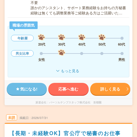
不要
誰かのアシスタント、サポート業務経験をお持ちの方秘書
経験は無くても調整業務等ご経験ある方はご活躍いた…
職場の雰囲気
年齢層
20代
30代
40代
50代
60代
男女比率
女性
男性
もっと見る
気になる!
応募へ進む
詳しく見る
派遣会社
パーソルテンプスタッフ株式会社 首都圏
未読
掲載日
2026/07/31
【長期・未経験OK】官公庁で秘書のお仕事