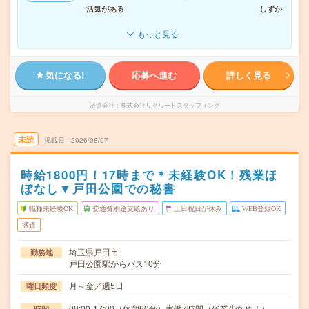
活気がある
しずか
もっと見る
気になる!
応募へ進む
詳しく見る
派遣会社
株式会社リクルートスタッフィング
未読
掲載日
2026/08/07
時給1800円！17時まで＊未経験OK！残業ほ
ぼなし▼戸田公園での秘書
職種未経験OK
交通費別途支給あり
土日祝日が休み
WEB登録OK
派遣
埼玉県戸田市
勤務地
戸田公園駅からバス10分
月～金／週5日
曜日頻度
09:00-17:00（休憩60分）実働7時間（残業少なめ！）
時間