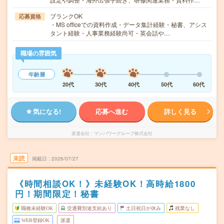
ブランクOK
応募資格
・MS officeでの資料作成・データ集計経験・秘書、アシス
タント経験・人事業務経験尚可・英会話や…
職場の雰囲気
年齢層
20代
30代
40代
50代
60代
気になる!
応募へ進む
詳しく見る
派遣会社
マンパワーグループ株式会社
未読
掲載日
2026/07/27
《時間相談OK！》未経験OK！高時給1800
円！期間限定！秘書
職種未経験OK
交通費別途支給あり
土日祝日が休み
残業なし
WEB登録OK
派遣