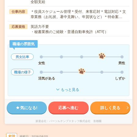
全額支給
＊役員スケジュール管理＊受付、来客応対＊電話対応＊文
仕事内容
章業務（お礼状、暑中見舞い、年賀状など）＊特命案…
英語力不要
応募資格
・秘書業務のご経験・普通自動車免許（AT可）
職場の雰囲気
男女比率
女性
男性
職場の様子
活気がある
しずか
もっと見る
気になる!
応募へ進む
詳しく見る
派遣会社
パーソルテンプスタッフ株式会社 首都圏
未読
掲載日
2026/08/05