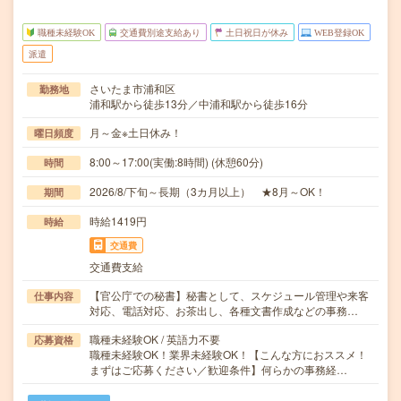
職種未経験OK
交通費別途支給あり
土日祝日が休み
WEB登録OK
派遣
さいたま市浦和区
勤務地
浦和駅から徒歩13分／中浦和駅から徒歩16分
月～金※土日休み！
曜日頻度
8:00～17:00(実働:8時間) (休憩60分)
時間
2026/8/下旬～長期（3カ月以上） ★8月～OK！
期間
時給1419円
時給
交通費
交通費支給
【官公庁での秘書】秘書として、スケジュール管理や来客
仕事内容
対応、電話対応、お茶出し、各種文書作成などの事務…
職種未経験OK / 英語力不要
応募資格
職種未経験OK！業界未経験OK！【こんな方におススメ！
まずはご応募ください／歓迎条件】何らかの事務経…