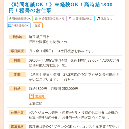
《時間相談OK！》未経験OK！高時給1800
円！秘書のお仕事
職種未経験OK
交通費別途支給あり
土日祝日が休み
残業なし
WEB登録OK
派遣
埼玉県戸田市
勤務地
戸田公園駅から徒歩14分
月～金（週5日） ※土日祝はお休みです。
曜日頻度
09:00～17:00(実働7時間 休憩1時間)※9:00～17:30の定時
時間
勤務可能な方歓迎♪ 9:…
【急募】即日～長期 27/2末迄の予定ですが 延長可能性も
期間
多いにございます。 ※8月～！
時給1800円 月収例 252,000円
時給
交通費
全額支給
○スケジュール管理・調整○会食・接待のお店手配○経費の
仕事内容
精算○贈答品の手配、お弁当手配○来客対応・ご案…
職種未経験OK / ブランクOK / パソコンスキル不要 / 英語力
応募資格