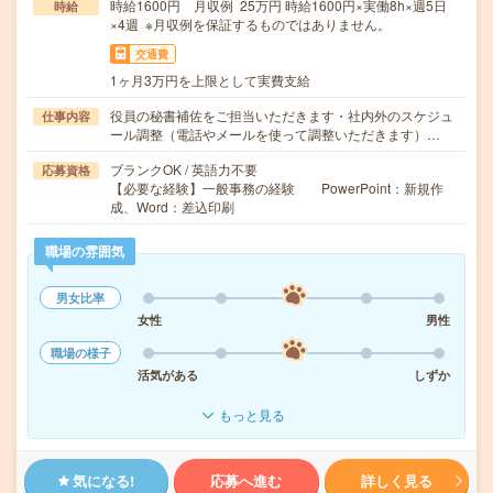
時給1600円 月収例 25万円 時給1600円×実働8h×週5日
時給
×4週 ※月収例を保証するものではありません。
交通費
1ヶ月3万円を上限として実費支給
役員の秘書補佐をご担当いただきます・社内外のスケジュ
仕事内容
ール調整（電話やメールを使って調整いただきます）…
ブランクOK / 英語力不要
応募資格
【必要な経験】一般事務の経験 PowerPoint：新規作
成、Word：差込印刷
職場の雰囲気
男女比率
女性
男性
職場の様子
活気がある
しずか
もっと見る
気になる!
応募へ進む
詳しく見る