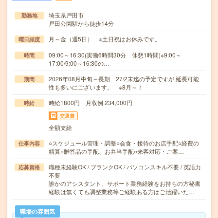
埼玉県戸田市
勤務地
戸田公園駅から徒歩14分
月～金（週5日） ※土日祝はお休みです。
曜日頻度
09:00～16:30(実働6時間30分 休憩1時間)※9:00～
時間
17:00/9:00～16:30の…
2026年08月中旬～長期 27/2末迄の予定ですが 延長可能
期間
性も多いにございます。 ※8月～！
時給1800円 月収例 234,000円
時給
交通費
全額支給
○スケジュール管理・調整○会食・接待のお店手配○経費の
仕事内容
精算○贈答品の手配、お弁当手配○来客対応・ご案…
職種未経験OK / ブランクOK / パソコンスキル不要 / 英語力
応募資格
不要
誰かのアシスタント、サポート業務経験をお持ちの方秘書
経験は無くても調整業務等ご経験ある方はご活躍いた…
職場の雰囲気