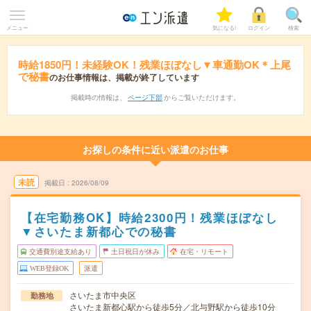
メニュー
気になる!
ログイン
検索
時給1850円！未経験OK！残業ほぼなし▼車通勤OK＊上尾
で秘書
のお仕事情報は、掲載が終了しています
掲載時の情報は、
ページ下部
からご覧いただけます。
お探しの条件に近い派遣のお仕事
未読
掲載日
2026/08/09
【在宅勤務OK】時給2300円！残業ほぼなし
▼さいたま新都心での秘書
交通費別途支給あり
土日祝日が休み
在宅・リモート
WEB登録OK
派遣
さいたま市中央区
勤務地
さいたま新都心駅から徒歩5分／北与野駅から徒歩10分