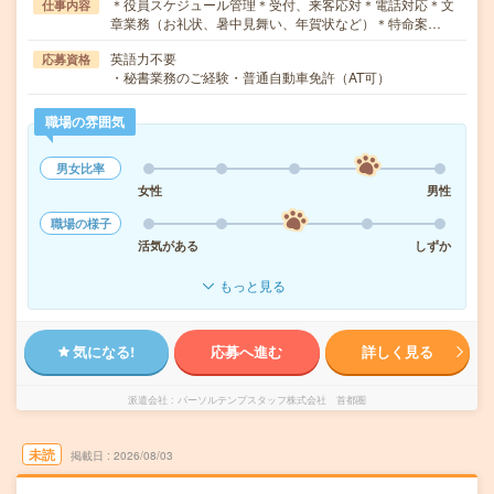
＊役員スケジュール管理＊受付、来客応対＊電話対応＊文
仕事内容
章業務（お礼状、暑中見舞い、年賀状など）＊特命案…
英語力不要
応募資格
・秘書業務のご経験・普通自動車免許（AT可）
職場の雰囲気
男女比率
女性
男性
職場の様子
活気がある
しずか
もっと見る
気になる!
応募へ進む
詳しく見る
派遣会社
パーソルテンプスタッフ株式会社 首都圏
未読
掲載日
2026/08/03