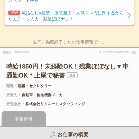
電話なし×髪型・服装自由！人気マンガに関するかん
NEW
たんデータ入力・残業ほぼナシ！
以下、掲載終了したお仕事情報です。
掲載日
2026/07/08
No.RSTFO260705973D/埼玉
時給1850円！未経験OK！残業ほぼなし▼車
通勤OK＊上尾で秘書
派遣
職種
秘書・セクレタリー
派遣先
自動車・輸送機器メ－カ－
派遣会社
株式会社リクルートスタッフィング
募集情報
お仕事の概要