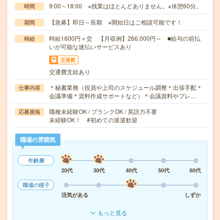
9:00～18:00 ※残業はほとんどありません。※休憩60分。
時間
【急募】即日～長期 ※開始日はご相談可能です！
期間
時給1600円＋交 【月収例】266,000円～ ■給与の前払
時給
いが可能な速払いサービスあり
交通費
交通費支給あり
＊秘書業務（役員や上司のスケジュール調整＊出張手配＊
仕事内容
会議準備＊資料作成サポートなど）＊会議資料やプレ…
職種未経験OK / ブランクOK / 英語力不要
応募資格
未経験OK！ #初めての派遣歓迎
職場の雰囲気
年齢層
20代
30代
40代
50代
60代
職場の様子
活気がある
しずか
もっと見る