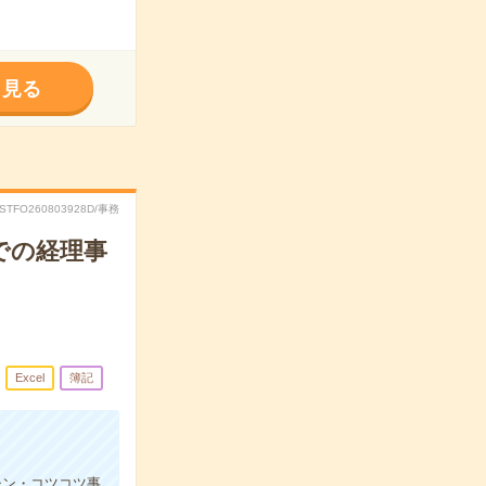
く見る
RSTFO260803928D/事務
での経理事
Excel
簿記
チン・コツコツ事