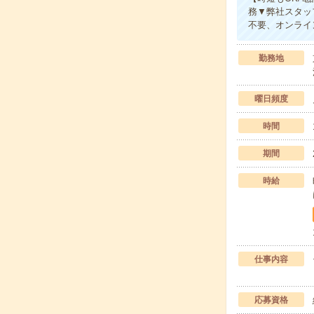
務▼弊社スタッ
不要、オンライ
勤務地
曜日頻度
時間
期間
時給
仕事内容
応募資格