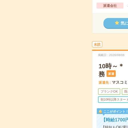
派遣会社
気
未読
掲載日
2026/08/06
10時～
務
派遣
マスコミ
派遣先
ブランクOK
既
朝10時以降スター
ここがポイント
【時給170
【時短もOK/