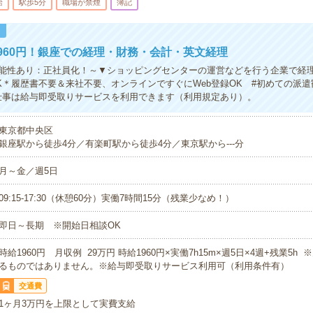
給
駅歩5分
職場が禁煙
簿記
！
960円！銀座での経理・財務・会計・英文経理
能性あり：正社員化！～▼ショッピングセンターの運営などを行う企業で経
K＊履歴書不要＆来社不要、オンラインですぐにWeb登録OK #初めての派遣
仕事は給与即受取りサービスを利用できます（利用規定あり）。
東京都中央区
銀座駅から徒歩4分／有楽町駅から徒歩4分／東京駅から---分
月～金／週5日
09:15-17:30（休憩60分）実働7時間15分（残業少なめ！）
即日～長期 ※開始日相談OK
時給1960円 月収例 29万円 時給1960円×実働7h15m×週5日×4週+残業5h
るものではありません。※給与即受取りサービス利用可（利用条件有）
交通費
1ヶ月3万円を上限として実費支給