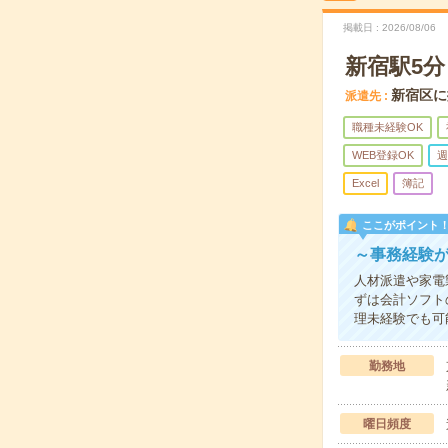
掲載日
2026/08/06
新宿駅5分
新宿区に
派遣先
職種未経験OK
WEB登録OK
週
Excel
簿記
ここがポイント
～事務経験が
人材派遣や家電
ずは会計ソフト
理未経験でも可
勤務地
曜日頻度