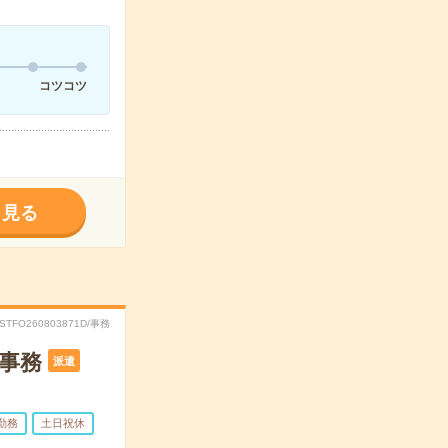
コツコツ
く見る
RSTFO260803871D/事務
理事務
派遣
勤務
土日祝休