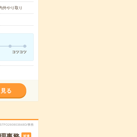
内外やり取り
コツコツ
く見る
RSTFO260803848D/事務
経理事務
派遣