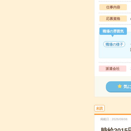
仕事内容
応募資格
職場の雰囲気
職場の様子
派遣会社
気
未読
掲載日
2026/08/06
時給201