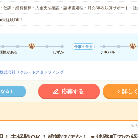
・仕訳・経費精算・入金支払確認・請求書処理・月次/年次決算サポート・社
■未経験OK！
仕事の仕方
活気がある
しずか
テキパキ
株式会社リクルートスタッフィング
応募する
詳し
になる！
No.
5円！未経験OK！残業ほぼなし▼淡路町での