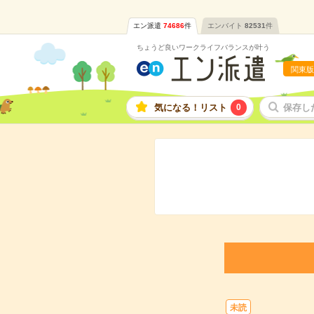
エン派遣
74686
件
エンバイト
82531
件
ちょうど良いワークライフバランスが叶う
関東版
気になる！リスト
0
保存し
未読