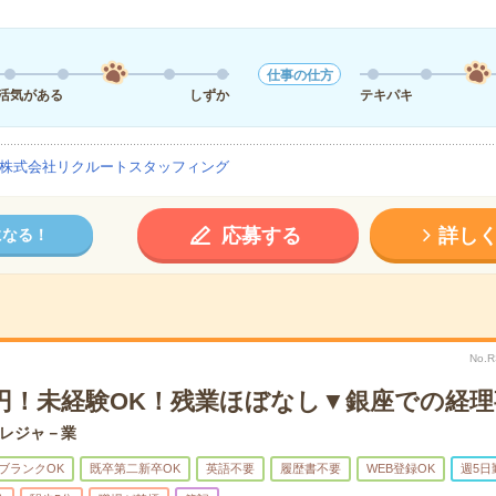
仕事の仕方
活気がある
しずか
テキパキ
株式会社リクルートスタッフィング
応募する
詳し
になる！
No.
0円！未経験OK！残業ほぼなし▼銀座での経
レジャ－業
ブランクOK
既卒第二新卒OK
英語不要
履歴書不要
WEB登録OK
週5日