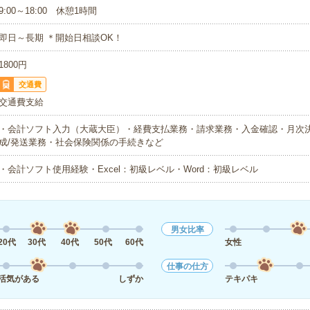
9:00～18:00 休憩1時間
即日～長期 ＊開始日相談OK！
1800円
交通費
交通費支給
・会計ソフト入力（大蔵大臣）・経費支払業務・請求業務・入金確認・月次
成/発送業務・社会保険関係の手続きなど
・会計ソフト使用経験・Excel：初級レベル・Word：初級レベル
男女比率
20代
30代
40代
50代
60代
女性
仕事の仕方
活気がある
しずか
テキパキ