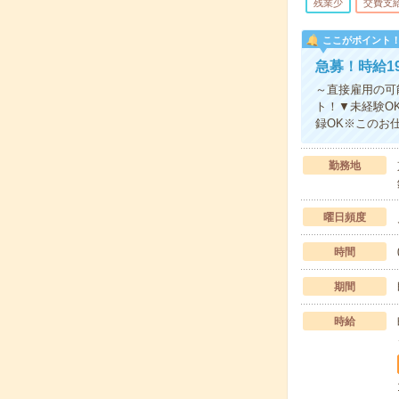
残業少
交費支
ここがポイント
急募！時給1
～直接雇用の可
ト！▼未経験O
録OK※このお
勤務地
曜日頻度
時間
期間
時給