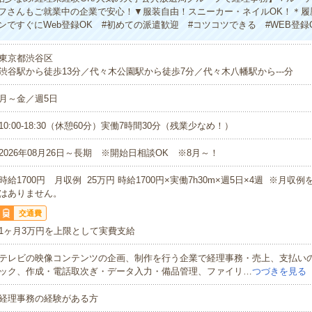
フさんもご就業中の企業で安心！▼服装自由！スニーカー・ネイルOK！＊履
ンですぐにWeb登録OK #初めての派遣歓迎 #コツコツできる #WEB登録
東京都渋谷区
渋谷駅から徒歩13分／代々木公園駅から徒歩7分／代々木八幡駅から---分
月～金／週5日
10:00-18:30（休憩60分）実働7時間30分（残業少なめ！）
2026年08月26日～長期 ※開始日相談OK ※8月～！
時給1700円 月収例 25万円 時給1700円×実働7h30m×週5日×4週 ※月収
はありません。
交通費
1ヶ月3万円を上限として実費支給
テレビの映像コンテンツの企画、制作を行う企業で経理事務・売上、支払い
ック、作成・電話取次ぎ・データ入力・備品管理、ファイリ…
つづきを見る
経理事務の経験がある方