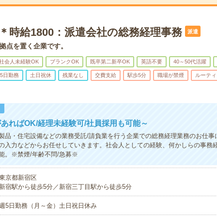
＊時給1800：派遣会社の総務経理事務
派遣
拠点を置く企業です。
社会人未経験OK
ブランクOK
既卒第二新卒OK
英語不要
40～50代活躍
5日勤務
土日祝休
残業なし
交費支給
駅歩5分
職場が禁煙
ルーティ
！
あればOK/経理未経験可/社員採用も可能～
製品・住宅設備などの業務受託/請負業を行う企業での総務経理業務のお仕事
の入力などからお任せしていきます。社会人としての経験、何かしらの事務
能。※禁煙/年齢不問/急募※
東京都新宿区
新宿駅から徒歩5分／新宿三丁目駅から徒歩5分
週5日勤務（月～金）土日祝日休み