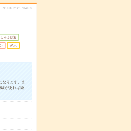
No.SKC7125ヒ34005
しゅふ歓迎
ン
Word
になります。ま
経験があれば経