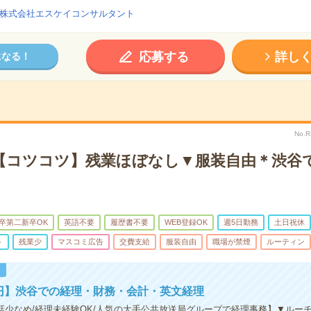
株式会社エスケイコンサルタント
応募する
詳し
になる！
No.
＊【コツコツ】残業ほぼなし▼服装自由＊渋谷
卒第二新卒OK
英語不要
履歴書不要
WEB登録OK
週5日勤務
土日祝休
ト
残業少
マスコミ広告
交費支給
服装自由
職場が禁煙
ルーティン
！
0円】渋谷での経理・財務・会計・英文経理
電話少なめ/経理未経験OK/人気の大手公共放送局グループで経理事務】▼ルー