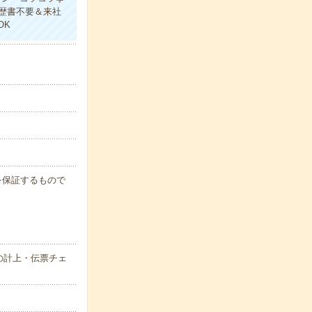
歴書不要＆来社
OK
例を保証するもので
の計上・伝票チェ