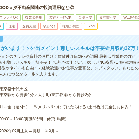
OOD☆彡不動産関連の投資運用など◎
ブランクOK
複数名募集
友達と一緒OK
英語不要
履歴書不要
WEB登録
少
住宅
交費支給
駅歩5分
職場が禁煙
Excel
！
がいます！＞外出メイン！難しいスキルは不要＠月収約32万
ションのチラシや資料のお届け！賃貸仲介店舗への訪問 最初は同業務の方と一
安心難しいスキル一切不要！PC基本操作でOK！嬉しいNO残業×17時台定時
髪型やネイルも自由！未経験歓迎のお仕事が豊富なテンプスタッフ。あなたの
未来につながる一歩を支えます。
東京都千代田区
東京駅から徒歩1分／大手町(東京都)駅から徒歩2分
月～金（週5日） ※メリハリつけてはたらける♪土日祝は完全にお休み！
09:00～18:00(実働8時間 休憩1時間)
2026年09月上旬～長期 ※9月～！