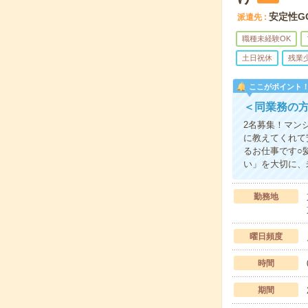
安定性G
派遣先
職種未経験OK
土日祝休
残業
ここがポイント
＜同業務の方
2名募集！マン
に教えてくれて
るお仕事です○
い」を大切に、
勤務地
曜日頻度
時間
期間