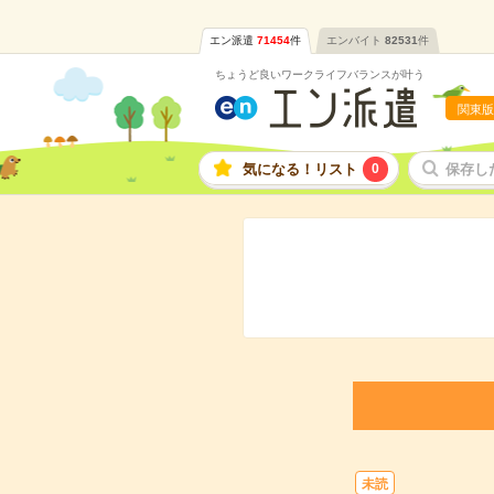
エン派遣
71454
件
エンバイト
82531
件
ちょうど良いワークライフバランスが叶う
関東版
気になる！リスト
0
保存し
未読