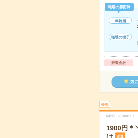
職場の雰囲気
年齢層
職場の様子
派遣会社
気
未読
掲載日
2026/08/07
1900
け
派遣