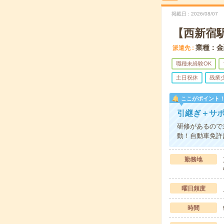
掲載日
2026/08/07
【西新宿駅
業種：金
派遣先
職種未経験OK
土日祝休
残業
ここがポイント
引継ぎ＋サ
研修があるので
動！自動車免許
勤務地
曜日頻度
時間