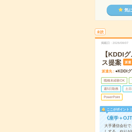
気
未読
掲載日
2026/08/07
【KDDI
ス提案
派遣
●KDDI
派遣先
職種未経験OK
週5日勤務
土日
PowerPoint
ここがポイント
《座学＋OJ
大手通信会社で
しする、やりが