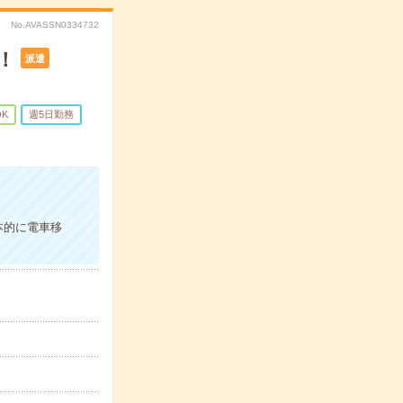
No.AVASSN0334732
！
派遣
OK
週5日勤務
本的に電車移