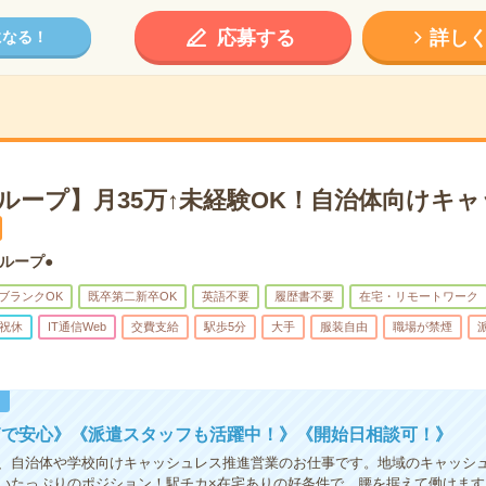
応募する
詳し
になる！
グループ】月35万↑未経験OK！自治体向けキ
グループ●
ブランクOK
既卒第二新卒OK
英語不要
履歴書不要
在宅・リモートワーク
祝休
IT通信Web
交費支給
駅歩5分
大手
服装自由
職場が禁煙
！
Tで安心》《派遣スタッフも活躍中！》《開始日相談可！》
、自治体や学校向けキャッシュレス推進営業のお仕事です。地域のキャッシ
いたっぷりのポジション！駅チカ×在宅ありの好条件で、腰を据えて働けます