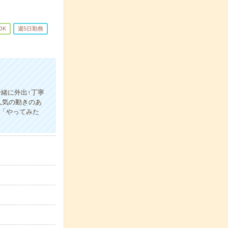
OK
週5日勤務
！
緒に外出↑丁寧
人気の動きのあ
「やってみた