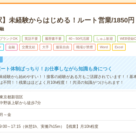
】未経験からはじめる！ルート営業/1850円
融
ブランクOK
英語不要
履歴書不要
40～50代活躍
しゅふ歓迎
WEB登録
少
金融
交費支給
大手
服装自由
職場が禁煙
Word
Excel
！
ポート体制ばっちり！お仕事しながら知識も身につく
未経験から始めやすい！！接客の経験がある方もご活躍されています！！基
は不問！！残業はほどよく月10h程度！！共済の知識がつけられます！
東京都新宿区
中野坂上駅から徒歩7分
月～金
9:00～17:15（休憩1h、実働7h15m）【残業】月10h程度