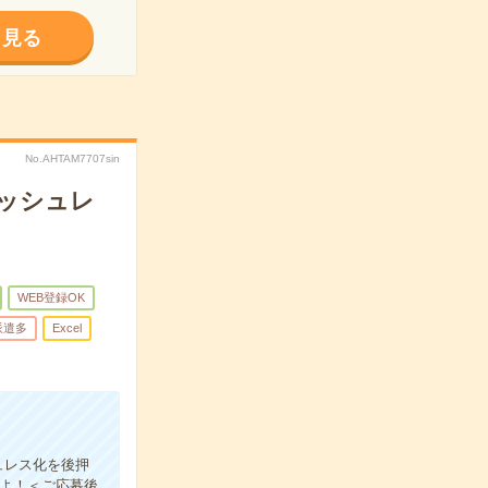
く見る
No.AHTAM7707sin
ャッシュレ
WEB登録OK
派遣多
Excel
ュレス化を後押
よ！＜ご応募後