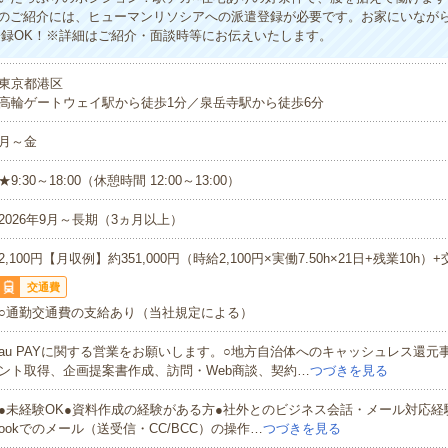
のご紹介には、ヒューマンリソシアへの派遣登録が必要です。お家にいなが
登録OK！※詳細はご紹介・面談時等にお伝えいたします。
東京都港区
高輪ゲートウェイ駅から徒歩1分／泉岳寺駅から徒歩6分
月～金
★9:30～18:00（休憩時間 12:00～13:00）
2026年9月～長期（3ヵ月以上）
2,100円【月収例】約351,000円（時給2,100円×実働7.50h×21日+残業10h）
交通費
○通勤交通費の支給あり（当社規定による）
au PAYに関する営業をお願いします。○地方自治体へのキャッシュレス還元
ント取得、企画提案書作成、訪問・Web商談、契約…
つづきを見る
●未経験OK●資料作成の経験がある方●社外とのビジネス会話・メール対応経験が
ookでのメール（送受信・CC/BCC）の操作…
つづきを見る