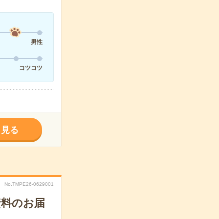
男性
コツコツ
く見る
No.TMPE26-0629001
資料のお届