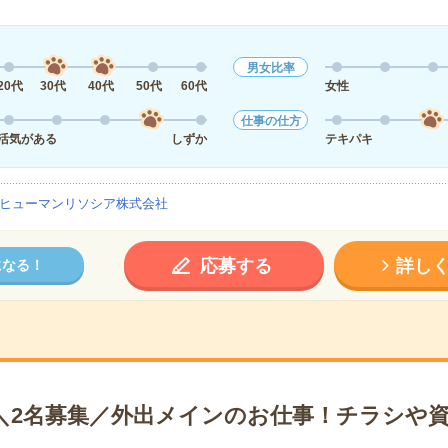
男女比率
20代
30代
40代
50代
60代
女性
仕事の仕方
活気がある
しずか
テキパキ
ヒューマンリソシア株式会社
応募する
詳し
になる！
円＊＼2名募集／外出メインのお仕事！チラシや