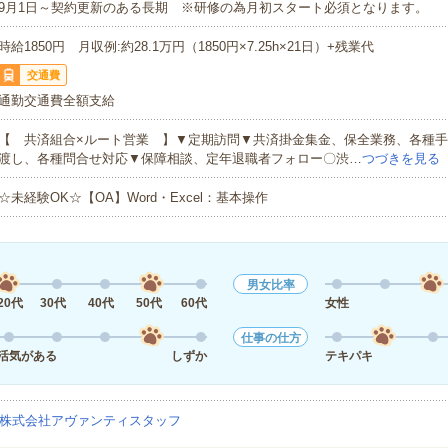
9月1日～契約更新のある長期 ※研修の為月初スタート必須となります。
時給1850円 月収例:約28.1万円（1850円×7.25h×21日）+残業代
交通費
通勤交通費全額支給
【 共済組合×ルート営業 】▼定期訪問▼共済掛金集金、保全業務、各種
渡し、各種問合せ対応▼保障相談、定年退職者フォロー〇渋…
つづきを見る
☆未経験OK☆【OA】Word・Excel：基本操作
男女比率
20代
30代
40代
50代
60代
女性
仕事の仕方
活気がある
しずか
テキパキ
株式会社アヴァンティスタッフ