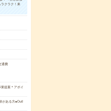
らラクラク！来
+交通費
事業提案＊アポイ
ある方●Outl