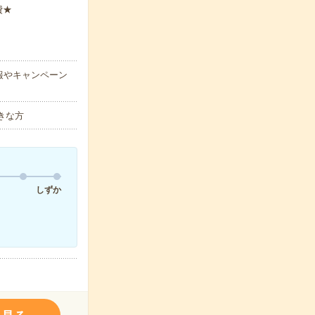
費★
報やキャンペーン
きな方
しずか