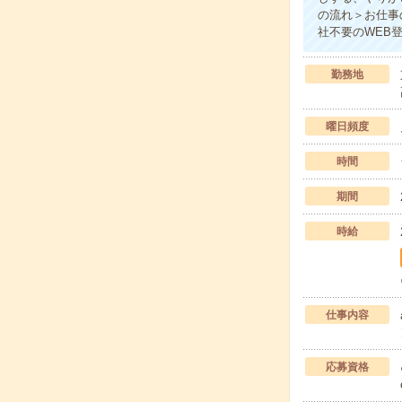
の流れ＞お仕事
社不要のWEB
勤務地
曜日頻度
時間
期間
時給
仕事内容
応募資格