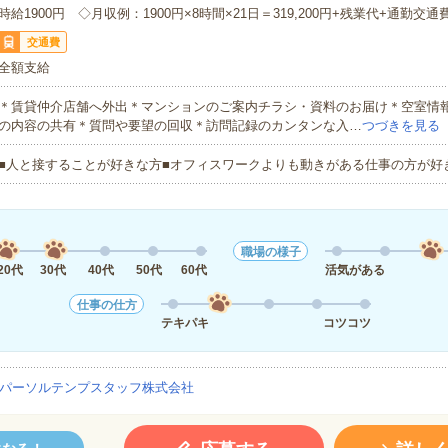
時給1900円 ◇月収例：1900円×8時間×21日＝319,200円+残業代+通勤交通
交通費
全額支給
＊賃貸仲介店舗へ外出＊マンションのご案内チラシ・資料のお届け＊空室情
の内容の共有＊質問や要望の回収＊訪問記録のカンタンな入…
つづきを見る
■人と接することが好きな方■オフィスワークよりも動きがある仕事の方が好
職場の様子
20代
30代
40代
50代
60代
活気がある
仕事の仕方
テキパキ
コツコツ
パーソルテンプスタッフ株式会社