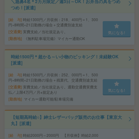
＼急募4名＊2カ月限定／週3日～OK！お弁当の具をつめ
つめ！[派遣]
給 与
時給1300円／月収例：218、400円＝1、300
円×8時間×21日勤務の場合＋交通費別途支給
交通費
実費支給／当社規定あり。
気になる!
勤務地
《無料駐車場完備》マイカー通勤OK
時給1500円＊超かる～い小物のピッキング！未経験OK
[派遣]
給 与
時給1500円／月収例：252、000円＝1、500
円×8時間×21日勤務の場合＋残業代、交通費別途支給
交通費
実費支給／当社規定あり。通勤交通費実費支
気になる!
払／上限4万円／月※規定あり
勤務地
マイカー通勤可能/駐車場完備
【短期高時給○】紳士レザーバッグ販売のお仕事【東京大
丸】[派遣]
給 与
時給2000円～2000円 【月収例】時給2,000