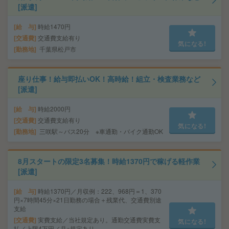
[派遣]
給 与
時給1470円
交通費
交通費支給有り
気になる!
勤務地
千葉県松戸市
座り仕事！給与即払いOK！高時給！組立・検査業務など
[派遣]
給 与
時給2000円
交通費
交通費支給有り
気になる!
勤務地
三咲駅～バス20分 ※車通勤・バイク通勤OK
8月スタートの限定3名募集！時給1370円で稼げる軽作業
[派遣]
給 与
時給1370円／月収例：222、968円＝1、370
円×7時間45分×21日勤務の場合＋残業代、交通費別途
支給
交通費
実費支給／当社規定あり。通勤交通費実費支
気になる!
払／上限4万円／月※規定あり