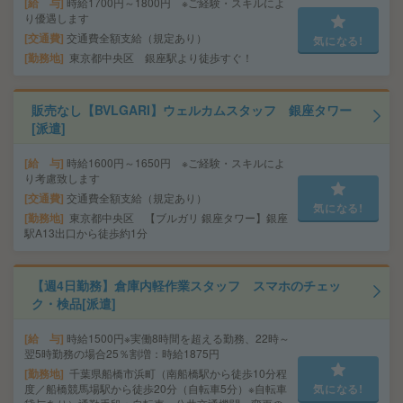
給 与
時給1700円～1800円 ※ご経験・スキルによ
り優遇します
交通費
交通費全額支給（規定あり）
気になる!
勤務地
東京都中央区 銀座駅より徒歩すぐ！
販売なし【BVLGARI】ウェルカムスタッフ 銀座タワー
[派遣]
給 与
時給1600円～1650円 ※ご経験・スキルによ
り考慮致します
交通費
交通費全額支給（規定あり）
気になる!
勤務地
東京都中央区 【ブルガリ 銀座タワー】銀座
駅A13出口から徒歩約1分
【週4日勤務】倉庫内軽作業スタッフ スマホのチェッ
ク・検品[派遣]
給 与
時給1500円※実働8時間を超える勤務、22時～
翌5時勤務の場合25％割増：時給1875円
勤務地
千葉県船橋市浜町（南船橋駅から徒歩10分程
度／船橋競馬場駅から徒歩20分（自転車5分）※自転車
気になる!