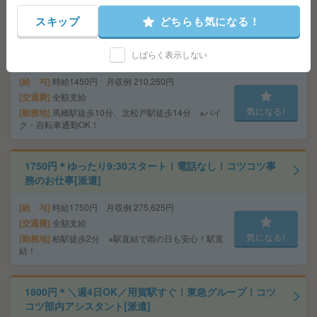
スキップ
どちらも気になる！
【馬橋駅】9月開始！17時定時！事務サポート！派遣スタ
ッフ活躍中[派遣]
しばらく表示しない
給 与
時給1450円 月収例 210,250円
交通費
全額支給
気になる!
勤務地
馬橋駅徒歩10分、北松戸駅徒歩14分 ※バイ
ク・自転車通勤OK！
1750円＊ゆったり9:30スタート！電話なし！コツコツ事
務のお仕事[派遣]
給 与
時給1750円 月収例 275,625円
交通費
全額支給
気になる!
勤務地
柏駅徒歩2分 ※駅直結で雨の日も安心！駅直
結！
1800円＊＼週4日OK／用賀駅すぐ！東急グループ！コツ
コツ部内アシスタント[派遣]