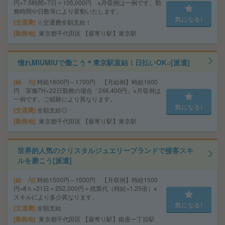
円×7.5時間×7日＝105,000円 ※月収例は一例です。勤
務時間や日数等により変動いたします。
気になる!
交通費
☆交通費全額支給！
勤務地
東京都千代田区 【最寄り駅】東京駅
憧れMIUMIUで働こう＊東京駅直結！日払いOK○[派遣]
給 与
時給1600円～1700円 【月給例】時給1600
円 実働7H×22日勤務の場合「246,400円」※月収例は
一例です。ご経験により異なります。
気になる!
交通費
全額支給◎
勤務地
東京都千代田区 【最寄り駅】東京駅
世界的人気のクリスタルジュエリーブランドで接客スキ
ルを磨こう[派遣]
給 与
時給1500円～1500円 【月収例】時給1500
円×8ｈ×21日＝252,000円＋残業代（時給×1.25倍）※
スキルにより多少異なります。
気になる!
交通費
全額支給
勤務地
東京都千代田区 【最寄り駅】銀座一丁目駅