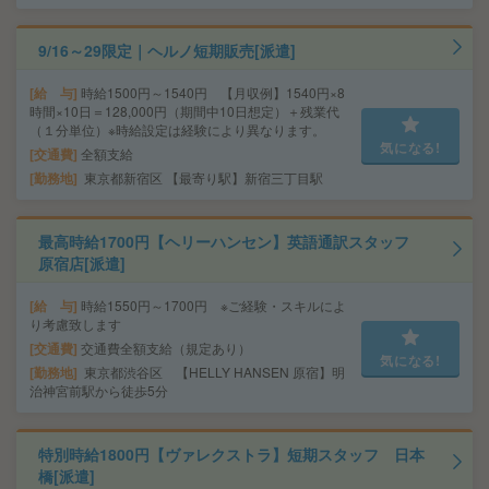
9/16～29限定｜ヘルノ短期販売[派遣]
給 与
時給1500円～1540円 【月収例】1540円×8
時間×10日＝128,000円（期間中10日想定）＋残業代
（１分単位）※時給設定は経験により異なります。
気になる!
交通費
全額支給
勤務地
東京都新宿区 【最寄り駅】新宿三丁目駅
最高時給1700円【ヘリーハンセン】英語通訳スタッフ
原宿店[派遣]
給 与
時給1550円～1700円 ※ご経験・スキルによ
り考慮致します
交通費
交通費全額支給（規定あり）
気になる!
勤務地
東京都渋谷区 【HELLY HANSEN 原宿】明
治神宮前駅から徒歩5分
特別時給1800円【ヴァレクストラ】短期スタッフ 日本
橋[派遣]