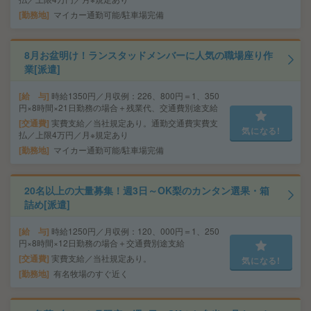
勤務地
マイカー通勤可能/駐車場完備
8月お盆明け！ランスタッドメンバーに人気の職場座り作
業[派遣]
給 与
時給1350円／月収例：226、800円＝1、350
円×8時間×21日勤務の場合＋残業代、交通費別途支給
交通費
実費支給／当社規定あり。通勤交通費実費支
気になる!
払／上限4万円／月※規定あり
勤務地
マイカー通勤可能/駐車場完備
20名以上の大量募集！週3日～OK梨のカンタン選果・箱
詰め[派遣]
給 与
時給1250円／月収例：120、000円＝1、250
円×8時間×12日勤務の場合＋交通費別途支給
交通費
実費支給／当社規定あり。
気になる!
勤務地
有名牧場のすぐ近く