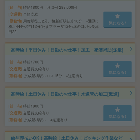
給 与
時給1800円 月収例 288,000円
交通費
全額支給
勤務地
用賀駅徒歩2分、桜新町駅徒歩16分 ※通勤：
気になる!
横浜44分/渋谷12分/たまプラーザ12分/溝の口5分/長津
田22
高時給！平日休み！日勤のお仕事！加工・塗装補助[派遣]
給 与
時給1700円
交通費
交通費支給有り
気になる!
勤務地
京成船橋駅～バス15分 ※送迎有り
高時給！土日休み！日勤のお仕事！水道管の加工[派遣]
給 与
時給1800円
交通費
交通費支給有り
気になる!
勤務地
京成船橋駅～ ※送迎有り
給与即払いOK！高時給！土日休み！ピッキング作業など