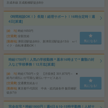
京成本線 京成船橋駅徒歩8分
《時間相談OK！》長期！経理サポート！16時台定時！週
4日[派遣]
給 与
時給1650円
交通費
全額支給
気になる!
勤務地
津田沼駅徒歩8分、新津田沼駅徒歩13分 ※バ
イク・自転車通勤OK！
時給1750円！人気の学校勤務＊基本16時まで＊書類の封
入など学校事務！12月迄[派遣]
給 与
時給1750円＋交 【月収例】301,875円～ ■
給与の前払いが可能な速払いサービスあり
交通費
交通費支給あり
気になる!
勤務地
東京都千代田区 中央・総武線各停 飯田橋駅
徒歩7分
完全在宅＊時給1900円！週4日＆10-15時半勤務！人材サ