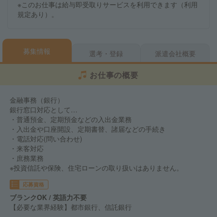
※このお仕事は給与即受取りサービスを利用できます（利用
規定あり）。
募集情報
選考・登録
派遣会社概要
お仕事の概要
金融事務（銀行）
銀行窓口対応として…
・普通預金、定期預金などの入出金業務
・入出金や口座開設、定期書替、諸届などの手続き
・電話対応(問い合わせ)
・来客対応
・庶務業務
※投資信託や保険、住宅ローンの取り扱いはありません。
応募資格
ブランクOK / 英語力不要
【必要な業界経験】都市銀行、信託銀行