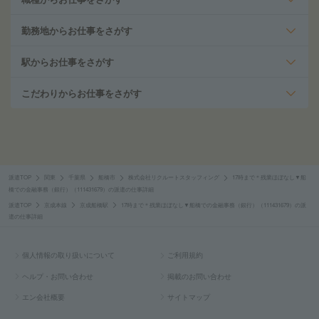
勤務地からお仕事をさがす
駅からお仕事をさがす
こだわりからお仕事をさがす
派遣TOP
関東
千葉県
船橋市
株式会社リクルートスタッフィング
17時まで＊残業ほぼなし▼船
橋での金融事務（銀行）（111431679）の派遣の仕事詳細
派遣TOP
京成本線
京成船橋駅
17時まで＊残業ほぼなし▼船橋での金融事務（銀行）（111431679）の派
遣の仕事詳細
個人情報の取り扱いについて
ご利用規約
ヘルプ・お問い合わせ
掲載のお問い合わせ
エン会社概要
サイトマップ