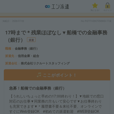
気になる!
ログイン
掲載日
2026/07/08
No.RSTFO260705690D/千葉
17時まで＊残業ほぼなし▼船橋での金融事務
（銀行）
派遣
職種
金融事務（銀行）
派遣先
信用金庫・組合
派遣会社
株式会社リクルートスタッフィング
ここがポイント！
急募！船橋での金融事務（銀行）
【うれしいちょっと早めの17:00終わり！】▼地銀での窓口
対応のお仕事▼同業務の方もいて安心です▼お仕事終わり
も充実できます▼＊履歴書不要＆来社不要、オンラインで
すぐにWeb登録OK #初めての派遣歓迎 #WEB登録OK