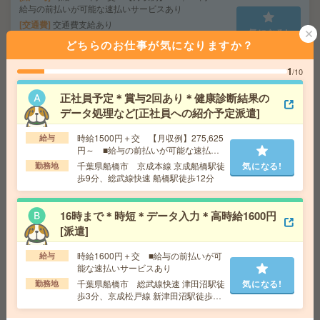
給与の前払いが可能な速払いサービスあり
交通費
交通費支給あり
気になる!
勤務地
千葉県千葉市中央区 総武線快速 千葉駅徒歩
どちらのお仕事が気になりますか？
7分、千葉都市モノレール 栄町（千葉）駅徒歩3分
1
/10
《人気の大学勤務》基本17時15分まで＊高時給1600円▼
正社員予定＊賞与2回あり＊健康診断結果の
伝票入力など[派遣]
データ処理など[正社員への紹介予定派遣]
給 与
時給1600円＋交 【月収例】248,000円～ ■
時給1500円＋交 【月収例】275,625
給与
給与の前払いが可能な速払いサービスあり
円～ ■給与の前払いが可能な速払い
サービスあり
交通費
交通費支給あり
千葉県船橋市 京成本線 京成船橋駅徒
気になる!
勤務地
気になる!
歩9分、総武線快速 船橋駅徒歩12分
勤務地
千葉県千葉市稲毛区 中央・総武線各停 西千
葉駅徒歩2分
16時まで＊時短＊データ入力＊高時給1600円
[派遣]
高時給1800円！採用をサポートする事務のお仕事〇[派
遣]
時給1600円＋交 ■給与の前払いが可
給与
能な速払いサービスあり
給 与
時給1800円 月収例 288,000円+残業代
千葉県船橋市 総武線快速 津田沼駅徒
気になる!
勤務地
交通費
全額支給
歩3分、京成松戸線 新津田沼駅徒歩6
気になる!
勤務地
梅郷駅徒歩19分（敷地内無料駐車場に停めて
分
OK！）