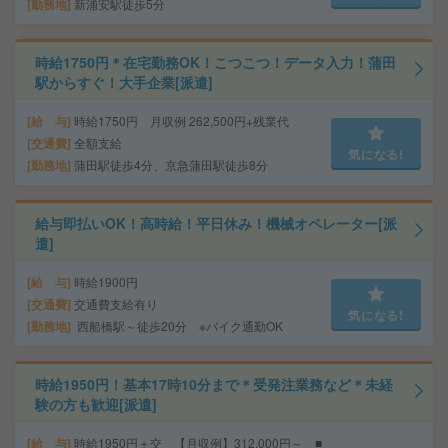
勤務地
新浦安駅徒歩5分
時給1750円＊在宅勤務OK！こつこつ！データ入力！蒲田
駅からすぐ！大手企業[派遣]
給 与
時給1750円 月収例 262,500円+残業代
交通費
全額支給
気になる!
勤務地
蒲田駅徒歩4分、京急蒲田駅徒歩8分
給与即払いOK！高時給！平日休み！機械オペレーター[派
遣]
給 与
時給1900円
交通費
交通費支給有り
気になる!
勤務地
西船橋駅～徒歩20分 ※バイク通勤OK
時給1950円！基本17時10分まで＊受発注業務など＊未経
験の方も歓迎[派遣]
給 与
時給1950円＋交 【月収例】312,000円～ ■