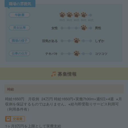
職場の雰囲気
年齢層
20代
30代
40代
50代
60代
男女比率
女性
男性
職場の様子
活気がある
しずか
仕事の仕方
テキパキ
コツコツ
募集情報
時給
時給1650円 月収例 24万円 時給1650円×実働7h30m×週5日×4週 ※月
収例を保証するものではありません。※給与即受取りサービス利用可
（利用条件有）
交通費
1ヶ月3万円を上限として実費支給