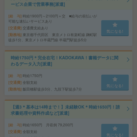
ービス企業で営業事務[派遣]
給 与
時給1900円～2100円＋交 ■給与の前払いが
可能な速払いサービスあり
交通費
交通費支給あり
気になる!
勤務地
東京都千代田区 東京メトロ有楽町線 麹町駅
徒歩1分、東京メトロ半蔵門線 半蔵門駅徒歩5分
時給1750円＊完全在宅！KADOKAWA！書籍データに関
わるデータ入力[派遣]
給 与
時給1750円
交通費
全額支給
気になる!
勤務地
飯田橋駅徒歩3分、九段下駅徒歩7分
【週3＊基本は14時まで！】未経験OK＊時給1650円！請
求書処理や資料作成など[派遣]
給 与
時給1650円 月収例 79,200円
交通費
全額支給
気になる!