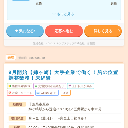
女性
男性
もっと見る
気になる!
応募へ進む
詳しく見る
派遣会社
パーソルテンプスタッフ株式会社 首都圏
未読
掲載日
2026/08/10
9月開始【姉ヶ崎】大手企業で働く！船の位置
調整業務！未経験
職種未経験OK
交通費別途支給あり
土日祝日が休み
在宅・リモート
WEB登録OK
派遣
千葉県市原市
勤務地
姉ケ崎駅から送迎バス10分／五井駅から車15分
月～金（週5日） ※完全土日祝休み！
曜日頻度
09:00～17:40(実働7時間40分 休憩1時間)
時間