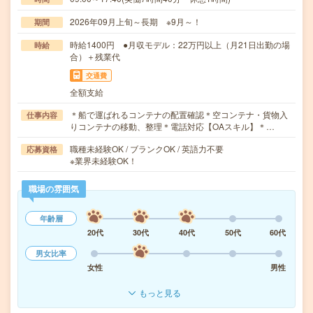
2026年09月上旬～長期 ※9月～！
期間
時給1400円 ●月収モデル：22万円以上（月21日出勤の場
時給
合）＋残業代
交通費
全額支給
＊船で運ばれるコンテナの配置確認＊空コンテナ・貨物入
仕事内容
りコンテナの移動、整理＊電話対応【OAスキル】＊…
職種未経験OK / ブランクOK / 英語力不要
応募資格
※業界未経験OK！
職場の雰囲気
年齢層
20代
30代
40代
50代
60代
男女比率
女性
男性
もっと見る