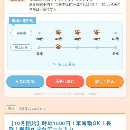
業界経験不問！PC基本操作が出来ればOK！┗難しいOAス
キルは不要です♪
職場の雰囲気
年齢層
20代
30代
40代
50代
60代
男女比率
女性
男性
もっと見る
気になる!
応募へ進む
詳しく見る
派遣会社
パーソルテンプスタッフ株式会社 首都圏
未読
掲載日
2026/08/10
【10月開始】時給1500円！車通勤OK！長
期！書類作成やデータ入力