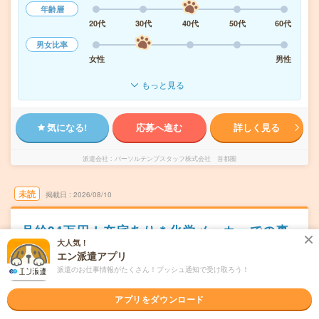
年齢層
20代
30代
40代
50代
60代
男女比率
女性
男性
もっと見る
気になる!
応募へ進む
詳しく見る
派遣会社
パーソルテンプスタッフ株式会社 首都圏
未読
掲載日
2026/08/10
月給24万円！在宅あり＊化学メーカーでの事
務のお仕事
大人気！
エン派遣アプリ
交通費別途支給あり
土日祝日が休み
残業なし
在宅・リモート
派遣のお仕事情報がたくさん！プッシュ通知で受け取ろう！
WEB登録OK
派遣
アプリをダウンロード
千葉県市原市
勤務地