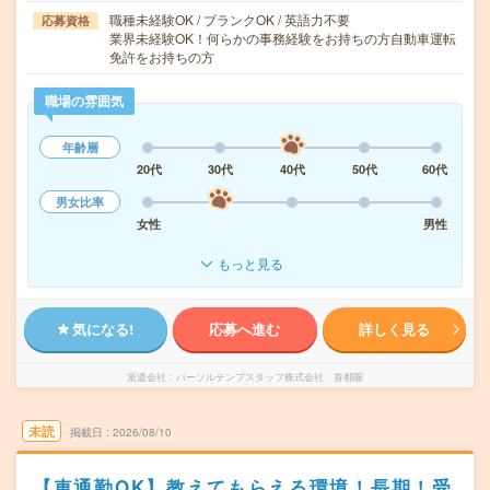
職種未経験OK / ブランクOK / 英語力不要
応募資格
業界未経験OK！何らかの事務経験をお持ちの方自動車運転
免許をお持ちの方
職場の雰囲気
年齢層
20代
30代
40代
50代
60代
男女比率
女性
男性
もっと見る
気になる!
応募へ進む
詳しく見る
派遣会社
パーソルテンプスタッフ株式会社 首都圏
未読
掲載日
2026/08/10
【車通勤OK】教えてもらえる環境！長期！受