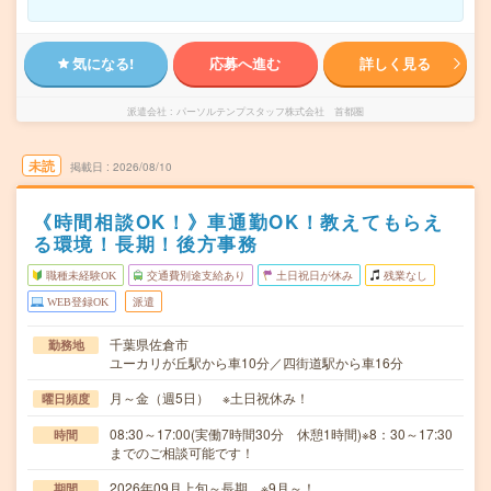
気になる!
応募へ進む
詳しく見る
派遣会社
パーソルテンプスタッフ株式会社 首都圏
未読
掲載日
2026/08/10
《時間相談OK！》車通勤OK！教えてもらえ
る環境！長期！後方事務
職種未経験OK
交通費別途支給あり
土日祝日が休み
残業なし
WEB登録OK
派遣
千葉県佐倉市
勤務地
ユーカリが丘駅から車10分／四街道駅から車16分
月～金（週5日） ※土日祝休み！
曜日頻度
08:30～17:00(実働7時間30分 休憩1時間)※8：30～17:30
時間
までのご相談可能です！
2026年09月上旬～長期 ※9月～！
期間