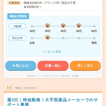
職種未経験OK / ブランクOK / 英語力不要
応募資格
★未経験OK！
職場の雰囲気
年齢層
20代
30代
40代
50代
60代
男女比率
女性
男性
もっと見る
気になる!
応募へ進む
詳しく見る
派遣会社
パーソルテンプスタッフ株式会社 首都圏
未読
掲載日
2026/08/10
週3日！時短勤務！大手医薬品メーカーでのサ
ポート事務