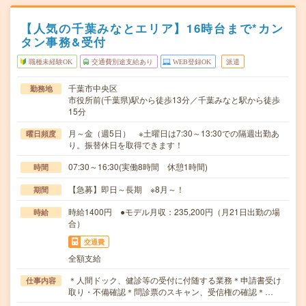
【人気の千葉みなとエリア】16時台まで*カン
タン事務&受付
職種未経験OK
交通費別途支給あり
WEB登録OK
派遣
千葉市中央区
勤務地
市役所前(千葉県)駅から徒歩13分／千葉みなと駅から徒歩
15分
月～金（週5日） ※土曜日は7:30～13:30での隔週出勤あ
曜日頻度
り。振替休日を取得できます！
07:30～16:30(実働8時間 休憩1時間)
時間
【急募】即日～長期 ※8月～！
期間
時給1400円 ●モデル月収：235,200円（月21日出勤の場
時給
合）
交通費
全額支給
＊人間ドック、健診等の受付に付随する業務＊申請書受け
仕事内容
取り・不備確認＊問診票のスキャン、受信権の確認＊…