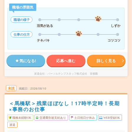
職場の雰囲気
職場の様子
活気がある
しずか
仕事の仕方
テキパキ
コツコツ
気になる!
応募へ進む
詳しく見る
派遣会社
パーソルテンプスタッフ株式会社 首都圏
未読
掲載日
2026/08/10
＜馬橋駅＞残業ほぼなし！17時半定時！長期
×事務のお仕事
職種未経験OK
交通費別途支給あり
土日祝日が休み
WEB登録OK
派遣