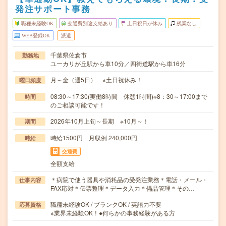
発注サポート事務
職種未経験OK
交通費別途支給あり
土日祝日が休み
残業なし
WEB登録OK
派遣
千葉県佐倉市
勤務地
ユーカリが丘駅から車10分／四街道駅から車16分
月～金（週5日） ※土日祝休み！
曜日頻度
08:30～17:30(実働8時間 休憩1時間)※8：30～17:00まで
時間
のご相談可能です！
2026年10月上旬～長期 ※10月～！
期間
時給1500円 月収例 240,000円
時給
交通費
全額支給
＊病院で使う器具や消耗品の受発注業務＊電話・メール・
仕事内容
FAX応対＊伝票整理＊データ入力＊備品管理＊その…
職種未経験OK / ブランクOK / 英語力不要
応募資格
※業界未経験OK！●何らかの事務経験がある方