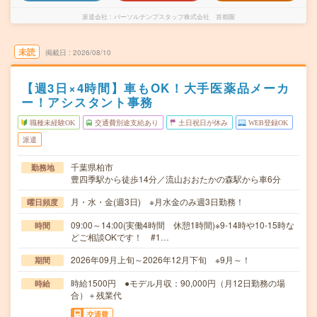
派遣会社
パーソルテンプスタッフ株式会社 首都圏
未読
掲載日
2026/08/10
【週3日×4時間】車もOK！大手医薬品メーカ
ー！アシスタント事務
職種未経験OK
交通費別途支給あり
土日祝日が休み
WEB登録OK
派遣
千葉県柏市
勤務地
豊四季駅から徒歩14分／流山おおたかの森駅から車6分
月・水・金(週3日) ※月水金のみ週3日勤務！
曜日頻度
09:00～14:00(実働4時間 休憩1時間)※9-14時や10-15時な
時間
どご相談OKです！ #1…
2026年09月上旬～2026年12月下旬 ※9月～！
期間
時給1500円 ●モデル月収：90,000円（月12日勤務の場
時給
合）＋残業代
交通費