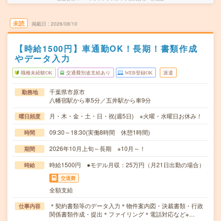
未読
掲載日
2026/08/10
【時給1500円】車通勤OK！長期！書類作成
やデータ入力
職種未経験OK
交通費別途支給あり
WEB登録OK
派遣
千葉県市原市
勤務地
八幡宿駅から車5分／五井駅から車9分
月・木・金・土・日・祝(週5日) ※火曜・水曜日お休み！
曜日頻度
09:30～18:30(実働8時間 休憩1時間)
時間
2026年10月上旬～長期 ※10月～！
期間
時給1500円 ●モデル月収：25万円（月21日出勤の場合）
時給
交通費
全額支給
＊契約書類等のデータ入力＊物件案内図・決裁書類・行政
仕事内容
関係書類作成・提出＊ファイリング＊電話対応など※…