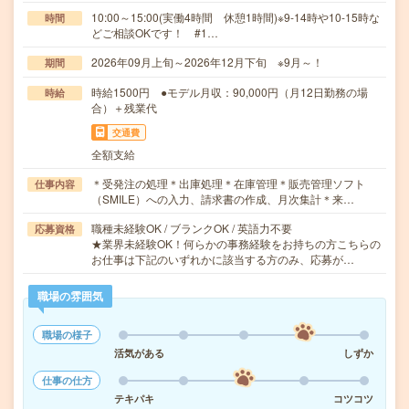
10:00～15:00(実働4時間 休憩1時間)※9-14時や10-15時な
時間
どご相談OKです！ #1…
2026年09月上旬～2026年12月下旬 ※9月～！
期間
時給1500円 ●モデル月収：90,000円（月12日勤務の場
時給
合）＋残業代
交通費
全額支給
＊受発注の処理＊出庫処理＊在庫管理＊販売管理ソフト
仕事内容
（SMILE）への入力、請求書の作成、月次集計＊来…
職種未経験OK / ブランクOK / 英語力不要
応募資格
★業界未経験OK！何らかの事務経験をお持ちの方こちらの
お仕事は下記のいずれかに該当する方のみ、応募が…
職場の雰囲気
職場の様子
活気がある
しずか
仕事の仕方
テキパキ
コツコツ