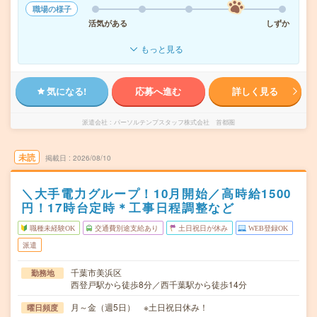
職場の様子
活気がある
しずか
もっと見る
気になる!
応募へ進む
詳しく見る
派遣会社
パーソルテンプスタッフ株式会社 首都圏
未読
掲載日
2026/08/10
＼大手電力グループ！10月開始／高時給1500
円！17時台定時＊工事日程調整など
職種未経験OK
交通費別途支給あり
土日祝日が休み
WEB登録OK
派遣
千葉市美浜区
勤務地
西登戸駅から徒歩8分／西千葉駅から徒歩14分
月～金（週5日） ※土日祝日休み！
曜日頻度