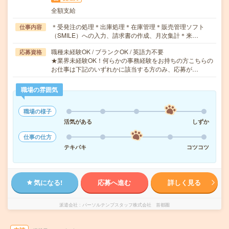
全額支給
＊受発注の処理＊出庫処理＊在庫管理＊販売管理ソフト
仕事内容
（SMILE）への入力、請求書の作成、月次集計＊来…
職種未経験OK / ブランクOK / 英語力不要
応募資格
★業界未経験OK！何らかの事務経験をお持ちの方こちらの
お仕事は下記のいずれかに該当する方のみ、応募が…
職場の雰囲気
職場の様子
活気がある
しずか
仕事の仕方
テキパキ
コツコツ
気になる!
応募へ進む
詳しく見る
派遣会社
パーソルテンプスタッフ株式会社 首都圏