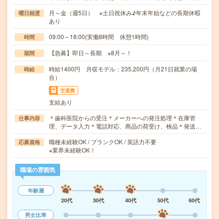
月～金（週5日） ※土日祝休み♪年末年始などの長期休暇
曜日頻度
あり
09:00～18:00(実働8時間 休憩1時間)
時間
【急募】即日～長期 ※8月～！
期間
時給1400円 月収モデル：235,200円（月21日就業の場
時給
合）
交通費
支給あり
＊歯科医院からの受注＊メーカーへの発注処理＊在庫管
仕事内容
理、データ入力＊電話対応、商品の荷受け、検品＊発送…
職種未経験OK / ブランクOK / 英語力不要
応募資格
※業界未経験OK！
職場の雰囲気
年齢層
20代
30代
40代
50代
60代
男女比率