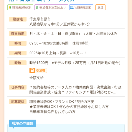
職種未経験OK
交通費別途支給あり
WEB登録OK
派遣
千葉県市原市
勤務地
八幡宿駅から車5分／五井駅から車9分
月・木・金・土・日・祝(週5日) ※火曜・水曜日お休み！
曜日頻度
09:30～18:30(実働8時間 休憩1時間)
時間
2026年10月上旬～長期 ※10月～！
期間
時給1500円 ●モデル月収：25万円（月21日出勤の場合）
時給
交通費
全額支給
＊契約書類等のデータ入力＊物件案内図・決裁書類・行政
仕事内容
関係書類作成・提出＊ファイリング＊電話対応など※…
職種未経験OK / ブランクOK / 英語力不要
応募資格
★業界未経験OK！何らかの事務経験をお持ちの方
自動車運転免許をお持ちの方
職場の雰囲気