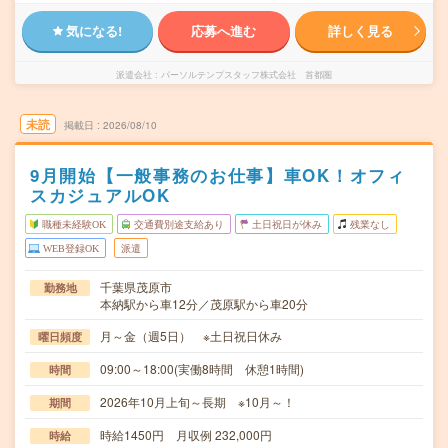
気になる!
応募へ進む
詳しく見る
派遣会社
パーソルテンプスタッフ株式会社 首都圏
未読
掲載日
2026/08/10
9月開始【一般事務のお仕事】車OK！オフィ
スカジュアルOK
職種未経験OK
交通費別途支給あり
土日祝日が休み
残業なし
WEB登録OK
派遣
千葉県茂原市
勤務地
本納駅から車12分／茂原駅から車20分
月～金（週5日） ※土日祝日休み
曜日頻度
09:00～18:00(実働8時間 休憩1時間)
時間
2026年10月上旬～長期 ※10月～！
期間
時給1450円 月収例 232,000円
時給