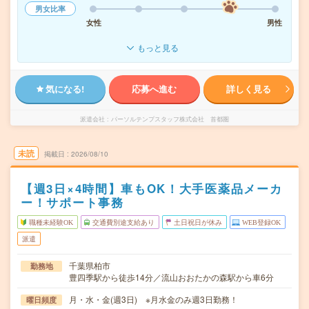
男女比率
女性
男性
もっと見る
気になる!
応募へ進む
詳しく見る
派遣会社
パーソルテンプスタッフ株式会社 首都圏
未読
掲載日
2026/08/10
【週3日×4時間】車もOK！大手医薬品メーカ
ー！サポート事務
職種未経験OK
交通費別途支給あり
土日祝日が休み
WEB登録OK
派遣
千葉県柏市
勤務地
豊四季駅から徒歩14分／流山おおたかの森駅から車6分
月・水・金(週3日) ※月水金のみ週3日勤務！
曜日頻度