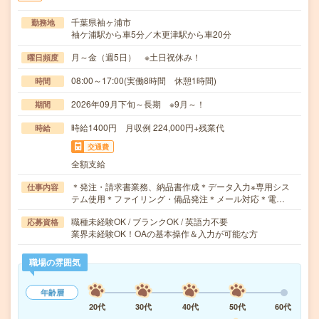
千葉県袖ヶ浦市
勤務地
袖ケ浦駅から車5分／木更津駅から車20分
月～金（週5日） ※土日祝休み！
曜日頻度
08:00～17:00(実働8時間 休憩1時間)
時間
2026年09月下旬～長期 ※9月～！
期間
時給1400円 月収例 224,000円+残業代
時給
交通費
全額支給
＊発注・請求書業務、納品書作成＊データ入力※専用シス
仕事内容
テム使用＊ファイリング・備品発注＊メール対応＊電…
職種未経験OK / ブランクOK / 英語力不要
応募資格
業界未経験OK！OAの基本操作＆入力が可能な方
職場の雰囲気
年齢層
20代
30代
40代
50代
60代