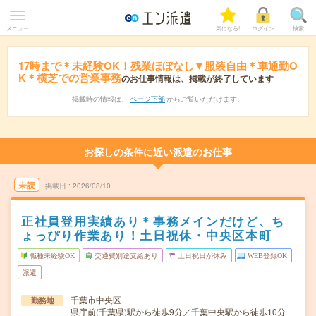
メニュー
気になる!
ログイン
検索
17時まで＊未経験OK！残業ほぼなし▼服装自由＊車通勤O
K＊横芝での営業事務
のお仕事情報は、掲載が終了しています
掲載時の情報は、
ページ下部
からご覧いただけます。
お探しの条件に近い派遣のお仕事
未読
掲載日
2026/08/10
正社員登用実績あり＊事務メインだけど、ち
ょっぴり作業あり！土日祝休・中央区本町
職種未経験OK
交通費別途支給あり
土日祝日が休み
WEB登録OK
派遣
千葉市中央区
勤務地
県庁前(千葉県)駅から徒歩9分／千葉中央駅から徒歩10分