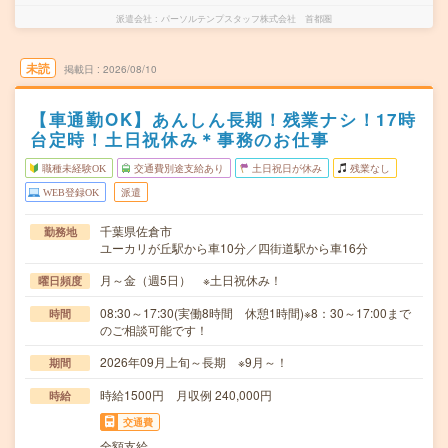
派遣会社
パーソルテンプスタッフ株式会社 首都圏
未読
掲載日
2026/08/10
【車通勤OK】あんしん長期！残業ナシ！17時
台定時！土日祝休み＊事務のお仕事
職種未経験OK
交通費別途支給あり
土日祝日が休み
残業なし
WEB登録OK
派遣
千葉県佐倉市
勤務地
ユーカリが丘駅から車10分／四街道駅から車16分
月～金（週5日） ※土日祝休み！
曜日頻度
08:30～17:30(実働8時間 休憩1時間)※8：30～17:00まで
時間
のご相談可能です！
2026年09月上旬～長期 ※9月～！
期間
時給1500円 月収例 240,000円
時給
交通費
全額支給