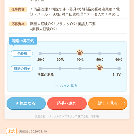
＊備品管理＊病院で使う器具や消耗品の受発注業務＊電
仕事内容
話・メール・FAX応対＊伝票整理＊データ入力＊その…
職種未経験OK / ブランクOK / 英語力不要
応募資格
※業界未経験OK！
職場の雰囲気
年齢層
20代
30代
40代
50代
60代
職場の様子
活気がある
しずか
もっと見る
気になる!
応募へ進む
詳しく見る
派遣会社
パーソルテンプスタッフ株式会社 首都圏
未読
掲載日
2026/08/10