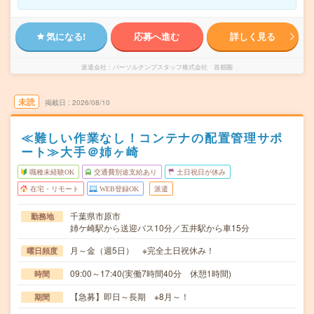
気になる!
応募へ進む
詳しく見る
派遣会社
パーソルテンプスタッフ株式会社 首都圏
未読
掲載日
2026/08/10
≪難しい作業なし！コンテナの配置管理サポ
ート≫大手＠姉ヶ崎
職種未経験OK
交通費別途支給あり
土日祝日が休み
在宅・リモート
WEB登録OK
派遣
千葉県市原市
勤務地
姉ケ崎駅から送迎バス10分／五井駅から車15分
月～金（週5日） ※完全土日祝休み！
曜日頻度
09:00～17:40(実働7時間40分 休憩1時間)
時間
【急募】即日～長期 ※8月～！
期間