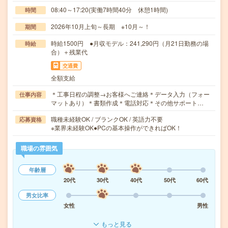
08:40～17:20(実働7時間40分 休憩1時間)
時間
2026年10月上旬～長期 ※10月～！
期間
時給1500円 ●月収モデル：241,290円（月21日勤務の場
時給
合）＋残業代
交通費
全額支給
＊工事日程の調整→お客様へご連絡＊データ入力（フォー
仕事内容
マットあり）＊書類作成＊電話対応＊その他サポート…
職種未経験OK / ブランクOK / 英語力不要
応募資格
※業界未経験OK●PCの基本操作ができればOK！
職場の雰囲気
年齢層
20代
30代
40代
50代
60代
男女比率
女性
男性
もっと見る