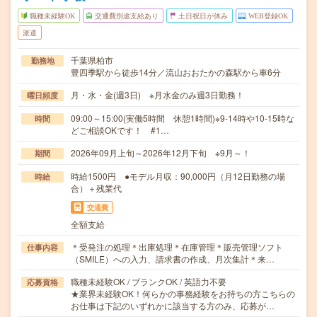
職種未経験OK
交通費別途支給あり
土日祝日が休み
WEB登録OK
派遣
千葉県柏市
勤務地
豊四季駅から徒歩14分／流山おおたかの森駅から車6分
月・水・金(週3日) ※月水金のみ週3日勤務！
曜日頻度
09:00～15:00(実働5時間 休憩1時間)※9-14時や10-15時な
時間
どご相談OKです！ #1…
2026年09月上旬～2026年12月下旬 ※9月～！
期間
時給1500円 ●モデル月収：90,000円（月12日勤務の場
時給
合）＋残業代
交通費
全額支給
＊受発注の処理＊出庫処理＊在庫管理＊販売管理ソフト
仕事内容
（SMILE）への入力、請求書の作成、月次集計＊来…
職種未経験OK / ブランクOK / 英語力不要
応募資格
★業界未経験OK！何らかの事務経験をお持ちの方こちらの
お仕事は下記のいずれかに該当する方のみ、応募が…