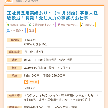
未読
掲載日
2026/08/10
正社員登用実績あり＊【10月開始】事務未経
験歓迎！長期！受注入力の事務のお仕事
職種未経験OK
交通費別途支給あり
土日祝日が休み
残業なし
WEB登録OK
派遣
千葉県柏市
勤務地
柏駅から徒歩15分
月～金（週5日）
曜日頻度
08:30～17:30(実働8時間 休憩1時間)
時間
2026年10月上旬～長期 ※10月～！
期間
時給1600円 月収例 256,000円
時給
交通費
全額支給
＊受注入力（FAXで入った内容を専用システムへ入力）＊
仕事内容
納期確認・調整＊昼食用弁当の発注＊制服の発注【…
職種未経験OK / ブランクOK / 英語力不要
応募資格