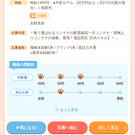
時給1400円 ●月収モデル：22万円以上（月21日出勤の場
時給
合）＋残業代
交通費
全額支給
＊船で運ばれるコンテナの配置確認＊空コンテナ・貨物入
仕事内容
りコンテナの移動、整理＊電話対応【OAスキル】＊…
職種未経験OK / ブランクOK / 英語力不要
応募資格
※業界未経験OK！
職場の雰囲気
年齢層
20代
30代
40代
50代
60代
男女比率
女性
男性
もっと見る
気になる!
応募へ進む
詳しく見る