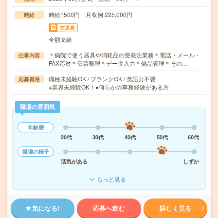
時給1500円 月収例 225,000円
時給
交通費
全額支給
＊病院で使う器具や消耗品の受発注業務＊電話・メール・
仕事内容
FAX応対＊伝票整理＊データ入力＊備品管理＊その…
職種未経験OK / ブランクOK / 英語力不要
応募資格
※業界未経験OK！●何らかの事務経験がある方
職場の雰囲気
年齢層
20代
30代
40代
50代
60代
職場の様子
活気がある
しずか
もっと見る
気になる!
応募へ進む
詳しく見る