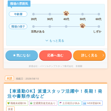
職場の雰囲気
年齢層
20代
30代
40代
50代
60代
職場の様子
活気がある
しずか
もっと見る
気になる!
応募へ進む
詳しく見る
派遣会社
パーソルテンプスタッフ株式会社 首都圏
未読
掲載日
2026/08/10
【車通勤OK】派遣スタッフ活躍中！長期！発
注や書類作成など
職種未経験OK
交通費別途支給あり
土日祝日が休み
WEB登録OK
派遣