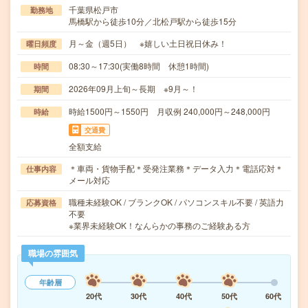
千葉県松戸市
勤務地
馬橋駅から徒歩10分／北松戸駅から徒歩15分
月～金（週5日） ※嬉しい土日祝日休み！
曜日頻度
08:30～17:30(実働8時間 休憩1時間)
時間
2026年09月上旬～長期 ※9月～！
期間
時給1500円～1550円 月収例 240,000円～248,000円
時給
交通費
全額支給
＊車両・貨物手配＊受発注業務＊データ入力＊電話応対＊
仕事内容
メール対応
職種未経験OK / ブランクOK / パソコンスキル不要 / 英語力
応募資格
不要
※業界未経験OK！なんらかの事務のご経験ある方
職場の雰囲気
年齢層
20代
30代
40代
50代
60代