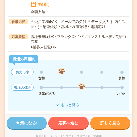
交通費
全額支給
＊受注業務(FAX、メールでの受付)＊データ入力(社内シス
仕事内容
テム)＊配車依頼＊器具の在庫確認＊電話応対…
職種未経験OK / ブランクOK / パソコンスキル不要 / 英語力
応募資格
不要
※業界未経験OK！
職場の雰囲気
男女比率
女性
男性
職場の様子
活気がある
しずか
もっと見る
気になる!
応募へ進む
詳しく見る
派遣会社
パーソルテンプスタッフ株式会社 首都圏