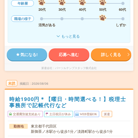
年齢層
20代
30代
40代
50代
60代
職場の様子
活気がある
しずか
もっと見る
気になる!
応募へ進む
詳しく見る
派遣会社
パーソルテンプスタッフ株式会社
未読
掲載日
2026/08/06
時給1900円＊【曜日・時間選べる！】税理士
事務所で記帳代行など
交通費別途支給あり
土日祝日が休み
WEB登録OK
派遣
東京都千代田区
勤務地
新御茶ノ水駅から徒歩1分／淡路町駅から徒歩1分