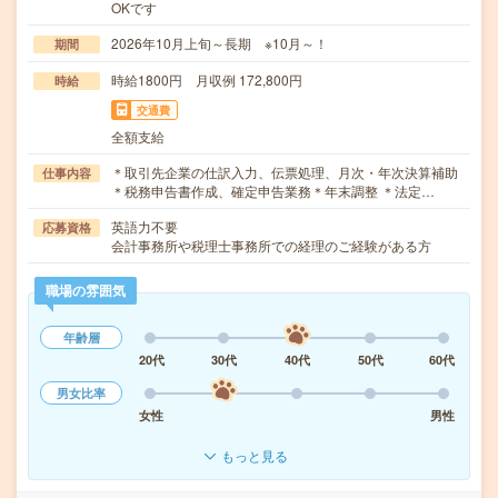
OKです
2026年10月上旬～長期 ※10月～！
期間
時給1800円 月収例 172,800円
時給
交通費
全額支給
＊取引先企業の仕訳入力、伝票処理、月次・年次決算補助
仕事内容
＊税務申告書作成、確定申告業務＊年末調整 ＊法定…
英語力不要
応募資格
会計事務所や税理士事務所での経理のご経験がある方
職場の雰囲気
年齢層
20代
30代
40代
50代
60代
男女比率
女性
男性
もっと見る