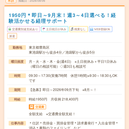
未読
掲載日
2026/08/06
1950円＊即日～9月末！週3～4日選べる！経
験活かせる経理サポート
交通費別途支給あり
土日祝日が休み
残業なし
WEB登録OK
派遣
東京都豊島区
勤務地
東池袋駅から徒歩4分／池袋駅から徒歩5分
月・火・水・木・金(週4日) ※土日祝休み＋平日1日休み
曜日頻度
（曜日の相談可能）◇週3日も相談可
09:30～17:30(実働7時間 休憩1時間)※9:30～18:30もOK
時間
です
【急募】即日～2026年09月下旬 ※8月～！
期間
時給1950円 月収例 218,400円
時給
交通費
全額支給 ※交通費全額支給！
＊仕訳＊売掛金・買掛金管理＊請求書発行＊入出金管理＊
仕事内容
消込＊書類のファイリング など