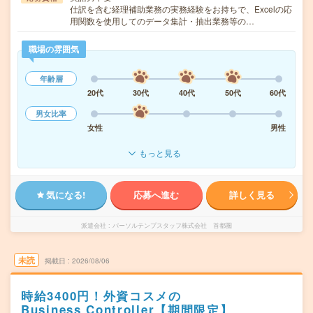
仕訳を含む経理補助業務の実務経験をお持ちで、Excelの応
用関数を使用してのデータ集計・抽出業務等の…
職場の雰囲気
年齢層
20代
30代
40代
50代
60代
男女比率
女性
男性
もっと見る
気になる!
応募へ進む
詳しく見る
派遣会社
パーソルテンプスタッフ株式会社 首都圏
未読
掲載日
2026/08/06
時給3400円！外資コスメの
Business Controller【期間限定】