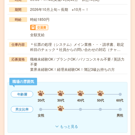
2026年10月上旬～長期 ※10月～！
期間
時給1850円
時給
交通費
全額支給
＊伝票の処理（システム）メイン業務・・・請求書、勘定
仕事内容
科目のチェック＊社員からの問い合わせの対応（チャ…
職種未経験OK / ブランクOK / パソコンスキル不要 / 英語力
応募資格
不要
業界未経験OK！経理未経験OK！簿記3級お持ちの方
職場の雰囲気
年齢層
20代
30代
40代
50代
60代
男女比率
女性
男性
もっと見る