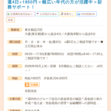
週4日×1950円＜幅広い年代の方が活躍中＞財
務サポート！
交通費別途支給あり
土日祝日が休み
残業なし
WEB登録OK
派遣
東京都品川区
勤務地
大森(東京都)駅から徒歩4分／大森海岸駅から徒歩5分
月・火・水・木・金(週4日) ※週5日もご相談可能です！◆
曜日頻度
土日祝お休み
09:00～17:30(実働7時間30分 休憩1時間)※8:40～17:30も
時間
ご相談可能です！
2026年09月上旬～長期 8月開始もご相談ください ※9月
期間
～！
時給1950円 月収例 234,000円
時給
交通費
全額支給
＊国内外のグループ会社の資金状況の確認＊資金繰り表の
仕事内容
作成＊借入金・預金残高の管理＊金融機関への資料提…
英語力不要
応募資格