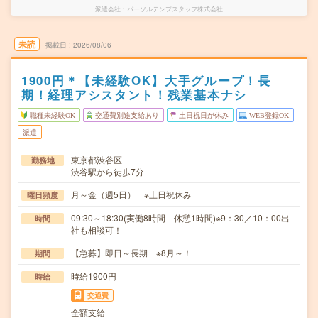
派遣会社
パーソルテンプスタッフ株式会社
未読
掲載日
2026/08/06
1900円＊【未経験OK】大手グループ！長
期！経理アシスタント！残業基本ナシ
職種未経験OK
交通費別途支給あり
土日祝日が休み
WEB登録OK
派遣
東京都渋谷区
勤務地
渋谷駅から徒歩7分
月～金（週5日） ※土日祝休み
曜日頻度
09:30～18:30(実働8時間 休憩1時間)※9：30／10：00出
時間
社も相談可！
【急募】即日～長期 ※8月～！
期間
時給1900円
時給
交通費
全額支給