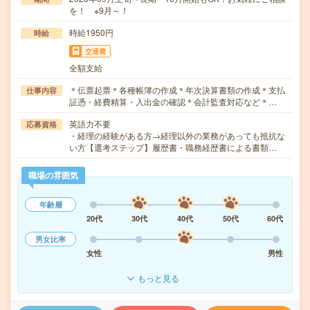
を！ ※9月～！
時給1950円
時給
交通費
全額支給
＊伝票起票＊各種帳簿の作成＊年次決算書類の作成＊支払
仕事内容
証憑・経費精算・入出金の確認＊会計監査対応など＊…
英語力不要
応募資格
・経理の経験がある方→経理以外の業務があっても抵抗な
い方【選考ステップ】履歴書・職務経歴書による書類…
職場の雰囲気
年齢層
20代
30代
40代
50代
60代
男女比率
女性
男性
もっと見る