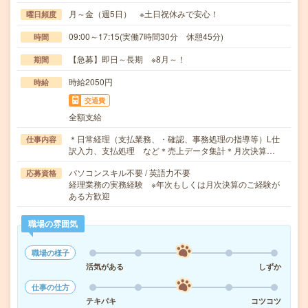
月～金（週5日） ※土日祝休みで安心！
曜日頻度
09:00～17:15(実働7時間30分 休憩45分)
時間
【急募】即日～長期 ※8月～！
期間
時給2050円
時給
交通費
全額支給
＊日常経理（支払業務、・確認、事務処理の指導等）L仕
仕事内容
訳入力、支払処理 など＊売上データ集計＊月次決算…
パソコンスキル不要 / 英語力不要
応募資格
経理業務の実務経験 ※年次もしくは月次決算のご経験が
ある方歓迎
職場の雰囲気
職場の様子
活気がある
しずか
仕事の仕方
テキパキ
コツコツ