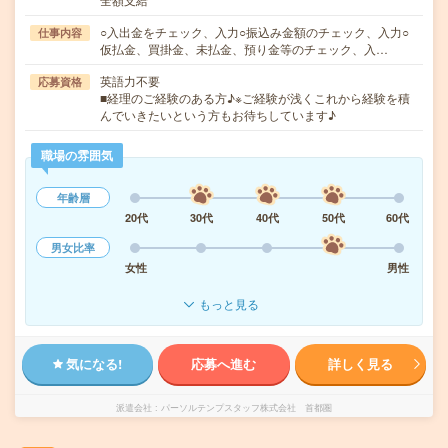
○入出金をチェック、入力○振込み金額のチェック、入力○
仕事内容
仮払金、買掛金、未払金、預り金等のチェック、入…
英語力不要
応募資格
■経理のご経験のある方♪※ご経験が浅くこれから経験を積
んでいきたいという方もお待ちしています♪
職場の雰囲気
年齢層
20代
30代
40代
50代
60代
男女比率
女性
男性
もっと見る
気になる!
応募へ進む
詳しく見る
派遣会社
パーソルテンプスタッフ株式会社 首都圏