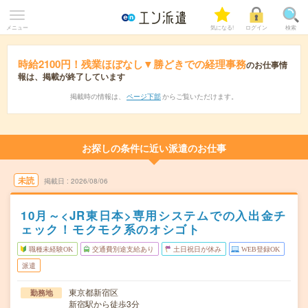
メニュー
気になる!
ログイン
検索
時給2100円！残業ほぼなし▼勝どきでの経理事務
のお仕事情
報は、掲載が終了しています
掲載時の情報は、
ページ下部
からご覧いただけます。
お探しの条件に近い派遣のお仕事
未読
掲載日
2026/08/06
10月～<JR東日本>専用システムでの入出金チ
ェック！モクモク系のオシゴト
職種未経験OK
交通費別途支給あり
土日祝日が休み
WEB登録OK
派遣
東京都新宿区
勤務地
新宿駅から徒歩3分