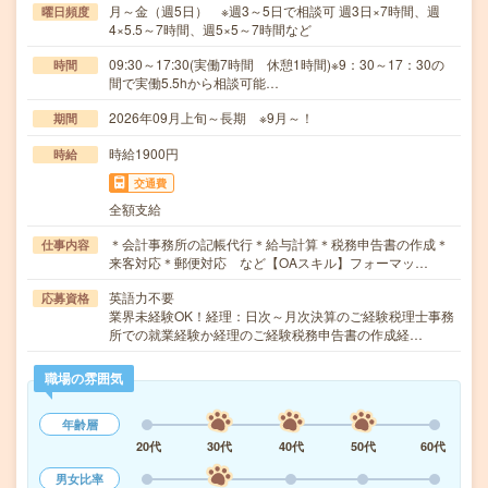
月～金（週5日） ※週3～5日で相談可 週3日×7時間、週
曜日頻度
4×5.5～7時間、週5×5～7時間など
09:30～17:30(実働7時間 休憩1時間)※9：30～17：30の
時間
間で実働5.5hから相談可能…
2026年09月上旬～長期 ※9月～！
期間
時給1900円
時給
交通費
全額支給
＊会計事務所の記帳代行＊給与計算＊税務申告書の作成＊
仕事内容
来客対応＊郵便対応 など【OAスキル】フォーマッ…
英語力不要
応募資格
業界未経験OK！経理：日次～月次決算のご経験税理士事務
所での就業経験か経理のご経験税務申告書の作成経…
職場の雰囲気
年齢層
20代
30代
40代
50代
60代
男女比率