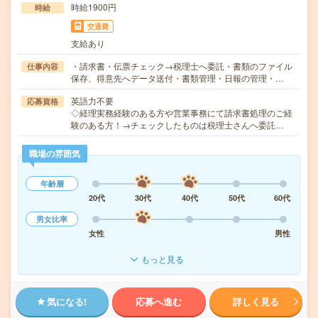
時給1900円
時給
交通費
支給あり
・請求書・伝票チェック→税理士へ委託・書類のファイル
仕事内容
保存、得意先へデータ送付・書類管理・日報の管理・…
英語力不要
応募資格
◇経理実務経験のある方や営業事務にて請求書処理のご経
験のある方！→チェックしたものは税理士さんへ委託…
職場の雰囲気
年齢層
20代
30代
40代
50代
60代
男女比率
女性
男性
もっと見る
気になる!
応募へ進む
詳しく見る