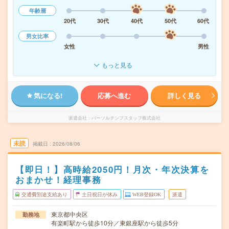
年齢層
20代
30代
40代
50代
60代
男女比率
女性
男性
もっと見る
気になる!
応募へ進む
詳しく見る
派遣会社
パーソルテンプスタッフ株式会社
未読
掲載日
2026/08/06
【即日！】高時給2050円！月次・年次決算を
おまかせ！経理事務
交通費別途支給あり
土日祝日が休み
WEB登録OK
派遣
東京都中央区
勤務地
有楽町駅から徒歩10分／東銀座駅から徒歩5分