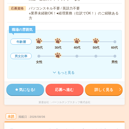
パソコンスキル不要 / 英語力不要
応募資格
※業界未経験OK！●経理業務（仕訳でOK！）のご経験ある
方
職場の雰囲気
年齢層
20代
30代
40代
50代
60代
男女比率
女性
男性
もっと見る
気になる!
応募へ進む
詳しく見る
派遣会社
パーソルテンプスタッフ株式会社
未読
掲載日
2026/08/06