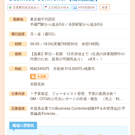
交通費別途支給あり
土日祝日が休み
WEB登録OK
派遣
東京都千代田区
勤務地
半蔵門駅から徒歩3分／永田町駅から徒歩5分
月～金（週5日）
曜日頻度
09:30～18:00(実働7時間30分 休憩1時間)
時間
【急募】即日～長期 12月末頃まで（社員の休業期間中の
期間
代替のため、延長の可能性あり） ※8月～！
時給3400円 月収例 510,000円+残業代
時給
交通費
全額支給
＊予算策定、フォーキャスト管理、予実の差異分析＊
仕事内容
GM・CFO向け月次レポートの作成・報告 （売上・利…
外資系企業でのBusiness Controller経験FP＆A/管理会計/予
応募資格
算編成/Forecas…
職場の雰囲気