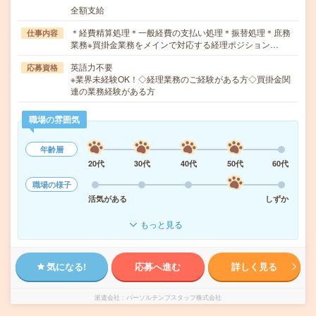
全額支給
＊経費精算処理＊一般経費の支払い処理＊振替処理＊庶務
仕事内容
業務※買掛金業務をメインで対応する経理ポジション…
英語力不要
応募資格
※業界未経験OK！◇経理業務のご経験がある方◇買掛金関
連の業務経験がある方
職場の雰囲気
年齢層
20代
30代
40代
50代
60代
職場の様子
活気がある
しずか
もっと見る
気になる!
応募へ進む
詳しく見る
派遣会社
パーソルテンプスタッフ株式会社