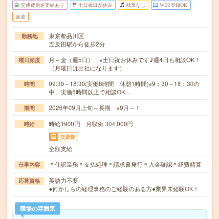
交通費別途支給あり
土日祝日が休み
残業なし
WEB登録OK
派遣
東京都品川区
勤務地
五反田駅から徒歩2分
月～金（週5日） ※土日祝お休みです♪週4日も相談OK！
曜日頻度
（月曜日は出社になります）
09:30～18:30(実働8時間 休憩1時間)※9：30～18：30の
時間
中、実働5時間以上で相談OK…
2026年09月上旬～長期 ※9月～！
期間
時給1900円 月収例 304,000円
時給
交通費
全額支給
＊仕訳業務＊支払処理＊請求書発行＊入金確認＊経費精算
仕事内容
英語力不要
応募資格
●何かしらの経理事務のご経験のある方●業界未経験OK！
職場の雰囲気