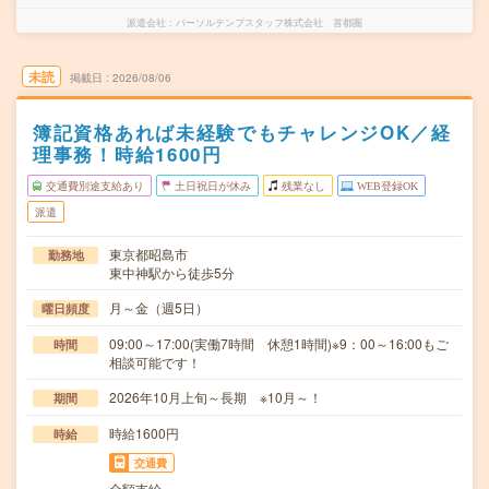
派遣会社
パーソルテンプスタッフ株式会社 首都圏
未読
掲載日
2026/08/06
簿記資格あれば未経験でもチャレンジOK／経
理事務！時給1600円
交通費別途支給あり
土日祝日が休み
残業なし
WEB登録OK
派遣
東京都昭島市
勤務地
東中神駅から徒歩5分
月～金（週5日）
曜日頻度
09:00～17:00(実働7時間 休憩1時間)※9：00～16:00もご
時間
相談可能です！
2026年10月上旬～長期 ※10月～！
期間
時給1600円
時給
交通費
全額支給