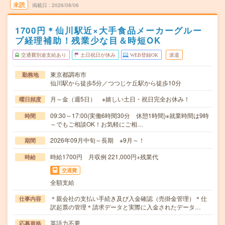
未読
掲載日
2026/08/06
1700円＊仙川駅近×大手食品メーカーグルー
プ経理補助！残業少な目＆時短OK
交通費別途支給あり
土日祝日が休み
WEB登録OK
派遣
東京都調布市
勤務地
仙川駅から徒歩5分／つつじケ丘駅から徒歩10分
月～金（週5日） ※嬉しい土日・祝日完全お休み！
曜日頻度
09:30～17:00(実働6時間30分 休憩1時間)※就業時間は9時
時間
～でもご相談OK！お気軽にご相…
2026年09月中旬～長期 ※9月～！
期間
時給1700円 月収例 221,000円+残業代
時給
交通費
全額支給
＊親会社の支払い手続き及び入金確認（売掛金管理）＊仕
仕事内容
訳起票の管理＊請求データと実際に入金されたデータ…
英語力不要
応募資格