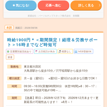
気になる!
応募へ進む
詳しく見る
派遣会社
パーソルテンプスタッフ株式会社 首都圏
未読
掲載日
2026/08/06
時給1900円＊＜期間限定！経理＆労務サポー
ト＞16時までなど時短可
交通費別途支給あり
土日祝日が休み
残業なし
WEB登録OK
派遣
東京都大田区
勤務地
大鳥居駅から徒歩10分／穴守稲荷駅から徒歩10分
月～金（週5日） ※週3日～週5日のお好きな日数でOK！
曜日頻度
09:30～16:00(実働5時間30分 休憩1時間)※8：30～17：
時間
30の中で相談可能♪10時～…
【急募】即日～2026年12月下旬 2026年12月末まで！更
期間
新延長の可能性あります！ ※8月～！