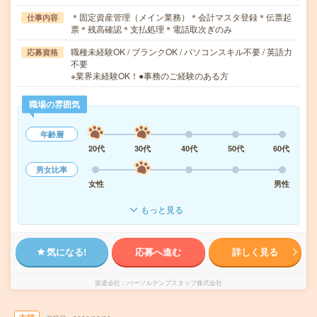
＊固定資産管理（メイン業務）＊会計マスタ登録＊伝票起
仕事内容
票＊残高確認＊支払処理＊電話取次ぎのみ
職種未経験OK / ブランクOK / パソコンスキル不要 / 英語力
応募資格
不要
※業界未経験OK！●事務のご経験のある方
職場の雰囲気
年齢層
20代
30代
40代
50代
60代
男女比率
女性
男性
もっと見る
気になる!
応募へ進む
詳しく見る
派遣会社
パーソルテンプスタッフ株式会社