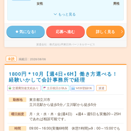
女性
男性
もっと見る
気になる!
応募へ進む
詳しく見る
派遣会社
株式会社JR東日本パーソネルサービス
未読
掲載日
2026/08/06
1800円＊10月【週4日×6H】働き方選べる！
経験いかして会計事務所で経理
交通費別途支給あり
土日祝日が休み
WEB登録OK
派遣
東京都立川市
勤務地
立川北駅から徒歩5分／立川駅から徒歩5分
月・火・水・木・金(週4日) ※週4～週5日も実働20～25H
曜日頻度
であれば相談可能です。
09:00～16:00(実働6時間 休憩1時間)※9：00～15:00でも
時間