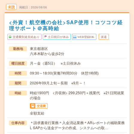
未読
掲載日
2026/08/06
<外資！航空機の会社>SAP使用！コツコツ経
理サポート＠高時給
交通費別途支給あり
土日祝日が休み
WEB登録OK
派遣
東京都港区
勤務地
六本木駅から徒歩2分
月～金（週5日） ※土日祝休み
曜日頻度
09:30～18:00(実働7時間30分 休憩1時間)
時間
2026年09月上旬～長期 ※9月～！
期間
時給1900円 <月収例> 299,250円＋残業代 ※21日間就業
時給
の場合
交通費
全額支給
＊請求書発行業務＊入金消込業務＊ARレポートの補助業務
仕事内容
L SAPから送金データの作成、システムへの取…