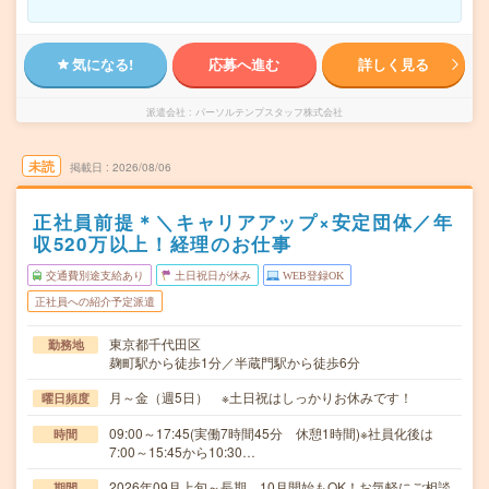
気になる!
応募へ進む
詳しく見る
派遣会社
パーソルテンプスタッフ株式会社
未読
掲載日
2026/08/06
正社員前提＊＼キャリアアップ×安定団体／年
収520万以上！経理のお仕事
交通費別途支給あり
土日祝日が休み
WEB登録OK
正社員への紹介予定派遣
東京都千代田区
勤務地
麹町駅から徒歩1分／半蔵門駅から徒歩6分
月～金（週5日） ※土日祝はしっかりお休みです！
曜日頻度
09:00～17:45(実働7時間45分 休憩1時間)※社員化後は
時間
7:00～15:45から10:30…
2026年09月上旬～長期 10月開始もOK！お気軽にご相談
期間