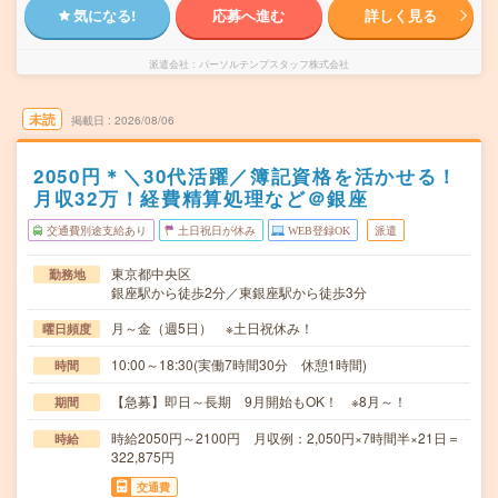
気になる!
応募へ進む
詳しく見る
派遣会社
パーソルテンプスタッフ株式会社
未読
掲載日
2026/08/06
2050円＊＼30代活躍／簿記資格を活かせる！
月収32万！経費精算処理など＠銀座
交通費別途支給あり
土日祝日が休み
WEB登録OK
派遣
東京都中央区
勤務地
銀座駅から徒歩2分／東銀座駅から徒歩3分
月～金（週5日） ※土日祝休み！
曜日頻度
10:00～18:30(実働7時間30分 休憩1時間)
時間
【急募】即日～長期 9月開始もOK！ ※8月～！
期間
時給2050円～2100円 月収例：2,050円×7時間半×21日＝
時給
322,875円
交通費