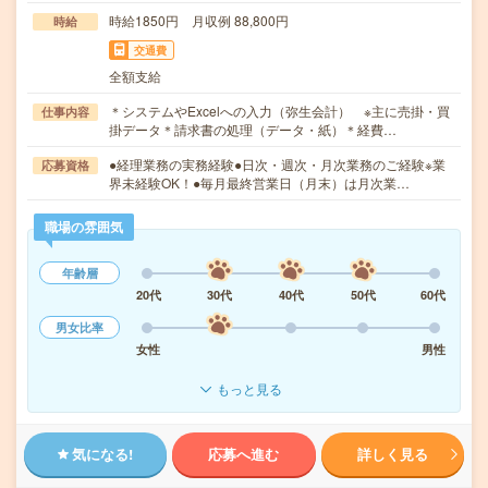
時給1850円 月収例 88,800円
時給
交通費
全額支給
＊システムやExcelへの入力（弥生会計） ※主に売掛・買
仕事内容
掛データ＊請求書の処理（データ・紙）＊経費…
●経理業務の実務経験●日次・週次・月次業務のご経験※業
応募資格
界未経験OK！●毎月最終営業日（月末）は月次業…
職場の雰囲気
年齢層
20代
30代
40代
50代
60代
男女比率
女性
男性
もっと見る
気になる!
応募へ進む
詳しく見る