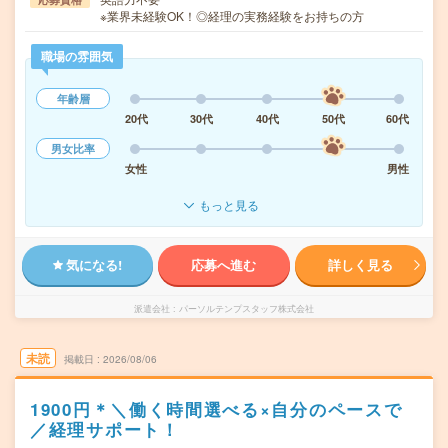
※業界未経験OK！◎経理の実務経験をお持ちの方
職場の雰囲気
年齢層
20代
30代
40代
50代
60代
男女比率
女性
男性
もっと見る
気になる!
応募へ進む
詳しく見る
派遣会社
パーソルテンプスタッフ株式会社
未読
掲載日
2026/08/06
1900円＊＼働く時間選べる×自分のペースで
／経理サポート！