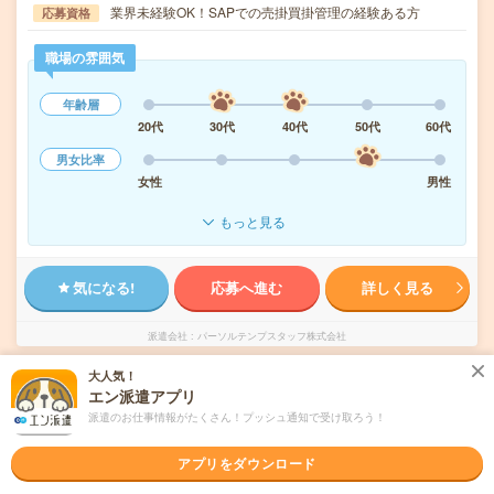
業界未経験OK！SAPでの売掛買掛管理の経験ある方
応募資格
職場の雰囲気
年齢層
20代
30代
40代
50代
60代
男女比率
女性
男性
もっと見る
気になる!
応募へ進む
詳しく見る
派遣会社
パーソルテンプスタッフ株式会社
大人気！
未読
掲載日
2026/08/06
エン派遣アプリ
派遣のお仕事情報がたくさん！プッシュ通知で受け取ろう！
2000円＊月収31万！＜子会社の日次～月次＞
アプリをダウンロード
経験活かしてスキルUP