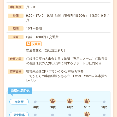
月～金
曜日頻度
9:20～17:40 休憩1時間（実働7時間20分）【残業】0-5h/
時間
月
10/1～長期
期間
時給 1800円＋交通費
時給
交通費
交通費支給（当社規定あり）
〇銀行口座の入出金を日々確認（専用システム）〇取引毎
仕事内容
の会計仕訳の入力〇出納に関するサポート〇社内関係…
職種未経験OK / ブランクOK / 英語力不要
応募資格
・何かしらの事務経験がある方・Excel、Word＝基本操作
レベル
職場の雰囲気
年齢層
20代
30代
40代
50代
60代
男女比率