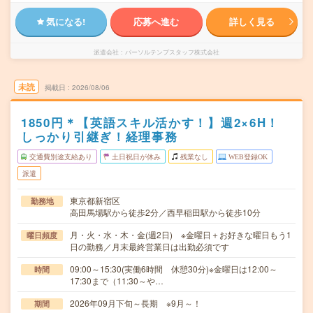
気になる!
応募へ進む
詳しく見る
派遣会社
パーソルテンプスタッフ株式会社
未読
掲載日
2026/08/06
1850円＊【英語スキル活かす！】週2×6H！
しっかり引継ぎ！経理事務
交通費別途支給あり
土日祝日が休み
残業なし
WEB登録OK
派遣
東京都新宿区
勤務地
高田馬場駅から徒歩2分／西早稲田駅から徒歩10分
月・火・水・木・金(週2日) ※金曜日＋お好きな曜日もう1
曜日頻度
日の勤務／月末最終営業日は出勤必須です
09:00～15:30(実働6時間 休憩30分)※金曜日は12:00～
時間
17:30まで（11:30～や…
2026年09月下旬～長期 ※9月～！
期間