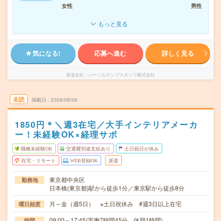
女性
男性
もっと見る
気になる!
応募へ進む
詳しく見る
派遣会社
パーソルテンプスタッフ株式会社
未読
掲載日
2026/08/06
1850円＊＼週3在宅／大手インテリアメーカ
ー！未経験OK×経理サポ
職種未経験OK
交通費別途支給あり
土日祝日が休み
在宅・リモート
WEB登録OK
派遣
東京都中央区
勤務地
日本橋(東京都)駅から徒歩1分／東京駅から徒歩8分
月～金（週5日） ※土日祝休み #週3日以上在宅
曜日頻度
09:00～17:45(実働7時間45分 休憩1時間)
時間