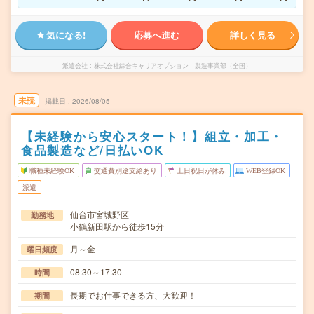
気になる!
応募へ進む
詳しく見る
派遣会社
株式会社綜合キャリアオプション 製造事業部（全国）
未読
掲載日
2026/08/05
【未経験から安心スタート！】組立・加工・
食品製造など/日払いOK
職種未経験OK
交通費別途支給あり
土日祝日が休み
WEB登録OK
派遣
仙台市宮城野区
勤務地
小鶴新田駅から徒歩15分
月～金
曜日頻度
08:30～17:30
時間
長期でお仕事できる方、大歓迎！
期間