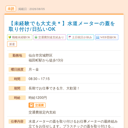
未読
掲載日
2026/08/05
【未経験でも大丈夫＊】水道メーターの蓋を
取り付け/日払いOK
職種未経験OK
交通費別途支給あり
土日祝日が休み
WEB登録OK
派遣
仙台市宮城野区
勤務地
福田町駅から徒歩13分
月～金
曜日頻度
08:30～17:15
時間
長期でお仕事できる方、大歓迎！
期間
時給1200円
時給
交通費
交通費規定内支給
水道メーターの蓋を取り付けるお仕事メーターの最終組み
仕事内容
立てをお任せします。プラスチックの蓋を取り付ける…