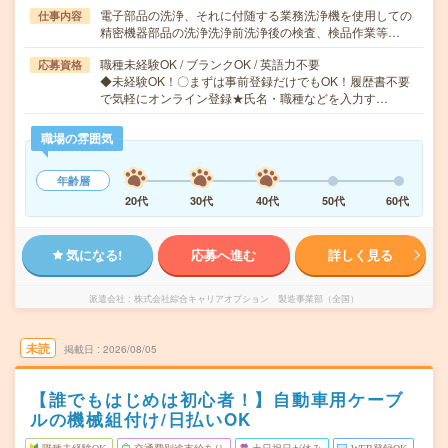
電子部品の洗浄、それに付随する業務洗浄機を使用しての
仕事内容
精密機器部品の洗浄洗浄前洗浄後の検査、検品作業等…
職種未経験OK / ブランクOK / 英語力不要
応募資格
◆未経験OK！〇まずは事前登録だけでもOK！履歴書不要
で気軽にオンライン登録★氏名・職種などを入力す…
職場の雰囲気
年齢層
20代
30代
40代
50代
60代
気になる!
応募へ進む
詳しく見る
派遣会社
株式会社綜合キャリアオプション 製造事業部（全国）
未読
掲載日
2026/08/05
【誰でもはじめは初心者！】自動車用ケーブ
ルの機械組付け/日払いOK