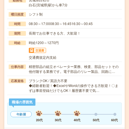
勤務地
白石(宮城県)駅から車7分
シフト制
曜日頻度
08:30～17:0008:30～16:4516:30～00:45
時間
長期でお仕事できる方、大歓迎！
期間
時給1200～1270円
時給
交通費
交通費規定内支給
精密部品の組立オペレーター業務、検査、部品セットその
仕事内容
他付随する業務です。電子部品のリレー製品、回路に…
ブランクOK / 英語力不要
応募資格
◆経験者歓迎！◆ExcelやWordの操作できる方歓迎！〇ま
ずは事前登録だけでもOK！履歴書不要で気…
職場の雰囲気
年齢層
20代
30代
40代
50代
60代