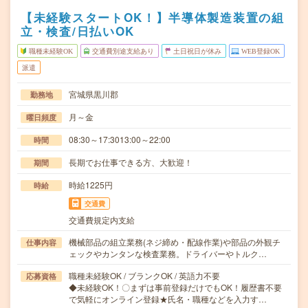
【未経験スタートOK！】半導体製造装置の組
立・検査/日払いOK
職種未経験OK
交通費別途支給あり
土日祝日が休み
WEB登録OK
派遣
宮城県黒川郡
勤務地
月～金
曜日頻度
08:30～17:3013:00～22:00
時間
長期でお仕事できる方、大歓迎！
期間
時給1225円
時給
交通費
交通費規定内支給
機械部品の組立業務(ネジ締め・配線作業)や部品の外観チ
仕事内容
ェックやカンタンな検査業務。ドライバーやトルク…
職種未経験OK / ブランクOK / 英語力不要
応募資格
◆未経験OK！〇まずは事前登録だけでもOK！履歴書不要
で気軽にオンライン登録★氏名・職種などを入力す…