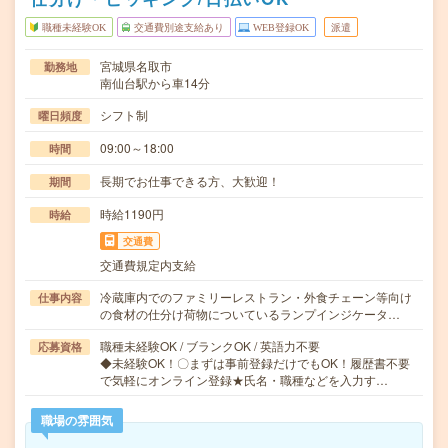
職種未経験OK
交通費別途支給あり
WEB登録OK
派遣
宮城県名取市
勤務地
南仙台駅から車14分
シフト制
曜日頻度
09:00～18:00
時間
長期でお仕事できる方、大歓迎！
期間
時給1190円
時給
交通費
交通費規定内支給
冷蔵庫内でのファミリーレストラン・外食チェーン等向け
仕事内容
の食材の仕分け荷物についているランプインジケータ…
職種未経験OK / ブランクOK / 英語力不要
応募資格
◆未経験OK！〇まずは事前登録だけでもOK！履歴書不要
で気軽にオンライン登録★氏名・職種などを入力す…
職場の雰囲気