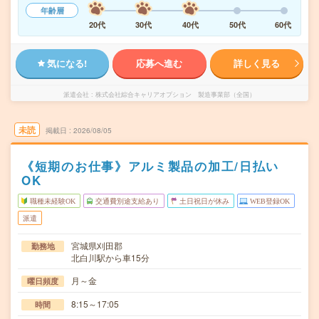
年齢層
20代
30代
40代
50代
60代
気になる!
応募へ進む
詳しく見る
派遣会社
株式会社綜合キャリアオプション 製造事業部（全国）
未読
掲載日
2026/08/05
《短期のお仕事》アルミ製品の加工/日払い
OK
職種未経験OK
交通費別途支給あり
土日祝日が休み
WEB登録OK
派遣
宮城県刈田郡
勤務地
北白川駅から車15分
月～金
曜日頻度
8:15～17:05
時間