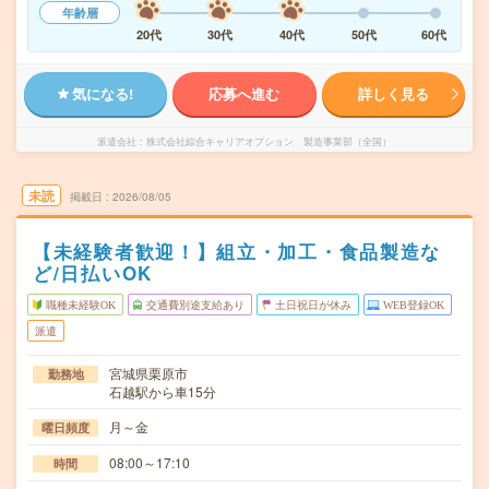
年齢層
20代
30代
40代
50代
60代
気になる!
応募へ進む
詳しく見る
派遣会社
株式会社綜合キャリアオプション 製造事業部（全国）
未読
掲載日
2026/08/05
【未経験者歓迎！】組立・加工・食品製造な
ど/日払いOK
職種未経験OK
交通費別途支給あり
土日祝日が休み
WEB登録OK
派遣
宮城県栗原市
勤務地
石越駅から車15分
月～金
曜日頻度
08:00～17:10
時間