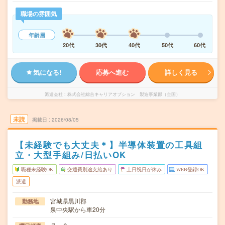
職場の雰囲気
年齢層
20代
30代
40代
50代
60代
気になる!
応募へ進む
詳しく見る
派遣会社
株式会社綜合キャリアオプション 製造事業部（全国）
未読
掲載日
2026/08/05
【未経験でも大丈夫＊】半導体装置の工具組
立・大型手組み/日払いOK
職種未経験OK
交通費別途支給あり
土日祝日が休み
WEB登録OK
派遣
宮城県黒川郡
勤務地
泉中央駅から車20分