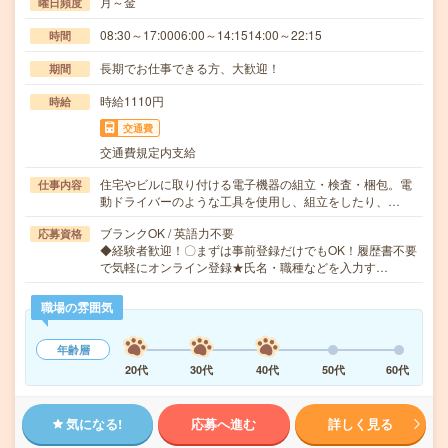
月～金
曜日頻度
08:30～17:0006:00～14:1514:00～22:15
時間
長期でお仕事できる方、大歓迎！
期間
時給1110円
時給
交通費
交通費規定内支給
住宅やビルに取り付ける電子機器の組立・検査・梱包。電
仕事内容
動ドライバーのような工具を使用し、組立をしたり、…
ブランクOK / 英語力不要
応募資格
◆経験者歓迎！〇まずは事前登録だけでもOK！履歴書不要
で気軽にオンライン登録★氏名・職種などを入力す…
職場の雰囲気
年齢層
20代
30代
40代
50代
60代
気になる!
応募へ進む
詳しく見る