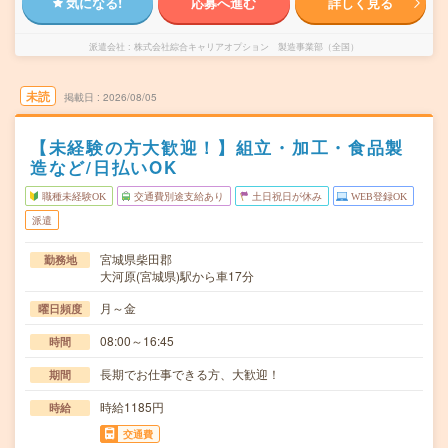
気になる!
応募へ進む
詳しく見る
派遣会社
株式会社綜合キャリアオプション 製造事業部（全国）
未読
掲載日
2026/08/05
【未経験の方大歓迎！】組立・加工・食品製
造など/日払いOK
職種未経験OK
交通費別途支給あり
土日祝日が休み
WEB登録OK
派遣
宮城県柴田郡
勤務地
大河原(宮城県)駅から車17分
月～金
曜日頻度
08:00～16:45
時間
長期でお仕事できる方、大歓迎！
期間
時給1185円
時給
交通費