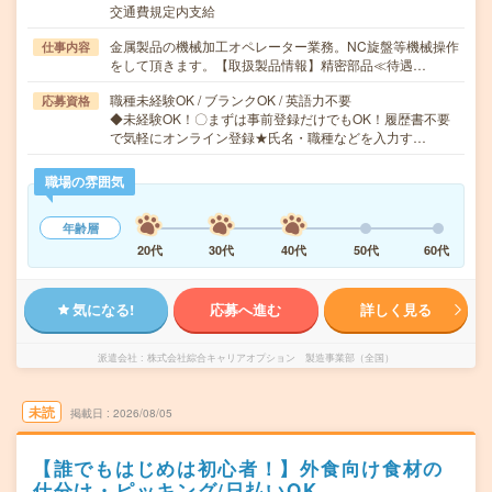
交通費規定内支給
金属製品の機械加工オペレーター業務。NC旋盤等機械操作
仕事内容
をして頂きます。【取扱製品情報】精密部品≪待遇…
職種未経験OK / ブランクOK / 英語力不要
応募資格
◆未経験OK！〇まずは事前登録だけでもOK！履歴書不要
で気軽にオンライン登録★氏名・職種などを入力す…
職場の雰囲気
年齢層
20代
30代
40代
50代
60代
気になる!
応募へ進む
詳しく見る
派遣会社
株式会社綜合キャリアオプション 製造事業部（全国）
未読
掲載日
2026/08/05
【誰でもはじめは初心者！】外食向け食材の
仕分け・ピッキング/日払いOK