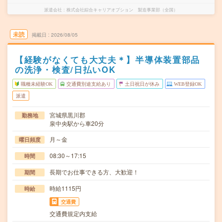
派遣会社
株式会社綜合キャリアオプション 製造事業部（全国）
未読
掲載日
2026/08/05
【経験がなくても大丈夫＊】半導体装置部品
の洗浄・検査/日払いOK
職種未経験OK
交通費別途支給あり
土日祝日が休み
WEB登録OK
派遣
宮城県黒川郡
勤務地
泉中央駅から車20分
月～金
曜日頻度
08:30～17:15
時間
長期でお仕事できる方、大歓迎！
期間
時給1115円
時給
交通費
交通費規定内支給