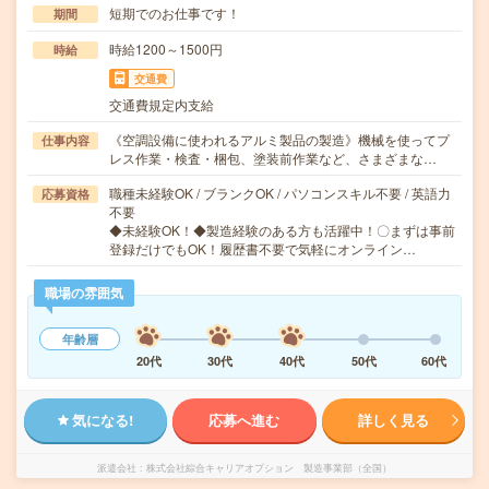
短期でのお仕事です！
期間
時給1200～1500円
時給
交通費
交通費規定内支給
《空調設備に使われるアルミ製品の製造》機械を使ってプ
仕事内容
レス作業・検査・梱包、塗装前作業など、さまざまな…
職種未経験OK / ブランクOK / パソコンスキル不要 / 英語力
応募資格
不要
◆未経験OK！◆製造経験のある方も活躍中！〇まずは事前
登録だけでもOK！履歴書不要で気軽にオンライン…
職場の雰囲気
年齢層
20代
30代
40代
50代
60代
気になる!
応募へ進む
詳しく見る
派遣会社
株式会社綜合キャリアオプション 製造事業部（全国）