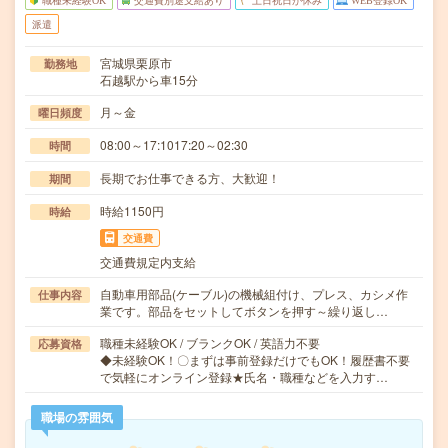
職種未経験OK
交通費別途支給あり
土日祝日が休み
WEB登録OK
派遣
宮城県栗原市
勤務地
石越駅から車15分
月～金
曜日頻度
08:00～17:1017:20～02:30
時間
長期でお仕事できる方、大歓迎！
期間
時給1150円
時給
交通費
交通費規定内支給
自動車用部品(ケーブル)の機械組付け、プレス、カシメ作
仕事内容
業です。部品をセットしてボタンを押す～繰り返し…
職種未経験OK / ブランクOK / 英語力不要
応募資格
◆未経験OK！〇まずは事前登録だけでもOK！履歴書不要
で気軽にオンライン登録★氏名・職種などを入力す…
職場の雰囲気