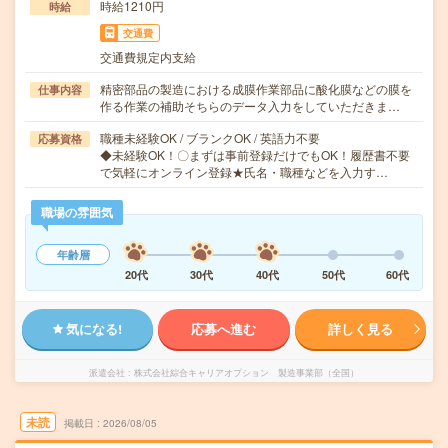
時給1210円
時給
交通費
交通費規定内支給
精密部品の製造における成膜作業部品に酸化膜などの膜を
仕事内容
作る作業の補助そちらのデータ入力をしていただきま…
職種未経験OK / ブランクOK / 英語力不要
応募資格
◆未経験OK！〇まずは事前登録だけでもOK！履歴書不要
で気軽にオンライン登録★氏名・職種などを入力す…
職場の雰囲気
年齢層
20代
30代
40代
50代
60代
気になる!
応募へ進む
詳しく見る
派遣会社
株式会社綜合キャリアオプション 製造事業部（全国）
未読
掲載日
2026/08/05