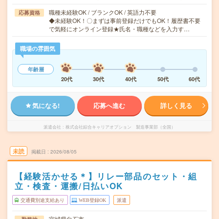
職種未経験OK / ブランクOK / 英語力不要
応募資格
◆未経験OK！〇まずは事前登録だけでもOK！履歴書不要
で気軽にオンライン登録★氏名・職種などを入力す…
職場の雰囲気
年齢層
20代
30代
40代
50代
60代
気になる!
応募へ進む
詳しく見る
派遣会社
株式会社綜合キャリアオプション 製造事業部（全国）
未読
掲載日
2026/08/05
【経験活かせる＊】リレー部品のセット・組
立・検査・運搬/日払いOK
交通費別途支給あり
WEB登録OK
派遣
宮城県白石市