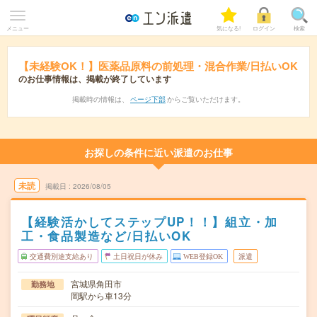
メニュー
気になる!
ログイン
検索
【未経験OK！】医薬品原料の前処理・混合作業/日払いOK
のお仕事情報は、掲載が終了しています
掲載時の情報は、
ページ下部
からご覧いただけます。
お探しの条件に近い派遣のお仕事
未読
掲載日
2026/08/05
【経験活かしてステップUP！！】組立・加
工・食品製造など/日払いOK
交通費別途支給あり
土日祝日が休み
WEB登録OK
派遣
宮城県角田市
勤務地
岡駅から車13分