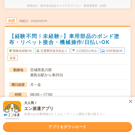
派遣会社
株式会社綜合キャリアオプション 製造事業部（全国）
未読
掲載日
2026/08/05
【経験不問！未経験○】車用部品のボンド塗
布・リベット接合・機械操作/日払いOK
職種未経験OK
交通費別途支給あり
土日祝日が休み
WEB登録OK
派遣
宮城県黒川郡
勤務地
鹿島台駅から車25分
月～金
曜日頻度
08:00～17:00
時間
大人気！
長期でお仕事できる方、大歓迎！
期間
エン派遣アプリ
時給1230円
派遣のお仕事情報がたくさん！プッシュ通知で受け取ろう！
時給
交通費
アプリをダウンロード
交通費規定内支給