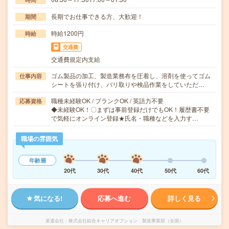
長期でお仕事できる方、大歓迎！
期間
時給1200円
時給
交通費
交通費規定内支給
ゴム製品の加工、製造業務布を圧着し、溶剤を使ってゴム
仕事内容
シートを張り付け、バリ取りや検品作業をしていただ…
職種未経験OK / ブランクOK / 英語力不要
応募資格
◆未経験OK！〇まずは事前登録だけでもOK！履歴書不要
で気軽にオンライン登録★氏名・職種などを入力す…
職場の雰囲気
年齢層
20代
30代
40代
50代
60代
気になる!
応募へ進む
詳しく見る
派遣会社
株式会社綜合キャリアオプション 製造事業部（全国）