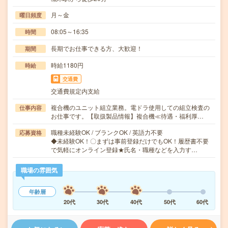
月～金
曜日頻度
08:05～16:35
時間
長期でお仕事できる方、大歓迎！
期間
時給1180円
時給
交通費
交通費規定内支給
複合機のユニット組立業務。電ドラ使用しての組立検査の
仕事内容
お仕事です。【取扱製品情報】複合機≪待遇・福利厚…
職種未経験OK / ブランクOK / 英語力不要
応募資格
◆未経験OK！〇まずは事前登録だけでもOK！履歴書不要
で気軽にオンライン登録★氏名・職種などを入力す…
職場の雰囲気
年齢層
20代
30代
40代
50代
60代