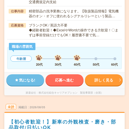
交通費規定内支給
精密部品の洗浄業務になります。【取扱製品情報】電気機
仕事内容
器のオン・オフに使われるシグナルリレーという製品…
ブランクOK / 英語力不要
応募資格
◆経験者歓迎！◆ExcelやWordの操作できる方歓迎！〇ま
ずは事前登録だけでもOK！履歴書不要で気…
職場の雰囲気
年齢層
20代
30代
40代
50代
60代
気になる!
応募へ進む
詳しく見る
派遣会社
株式会社綜合キャリアオプション 製造事業部（全国）
未読
掲載日
2026/08/05
【初心者歓迎！】新車の外観検査・磨き・部
品取付/日払いOK