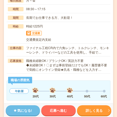
月～金
曜日頻度
08:30～17:15
時間
長期でお仕事できる方、大歓迎！
期間
時給1225円
時給
交通費
交通費規定内支給
ファイナル工程CR内で六角レンチ、トルクレンチ、モンキ
仕事内容
ーレンチ、ドライバーなどの工具を使用し、手組で…
職種未経験OK / ブランクOK / 英語力不要
応募資格
◆未経験OK！〇まずは事前登録だけでもOK！履歴書不要
で気軽にオンライン登録★氏名・職種などを入力す…
職場の雰囲気
年齢層
20代
30代
40代
50代
60代
気になる!
応募へ進む
詳しく見る