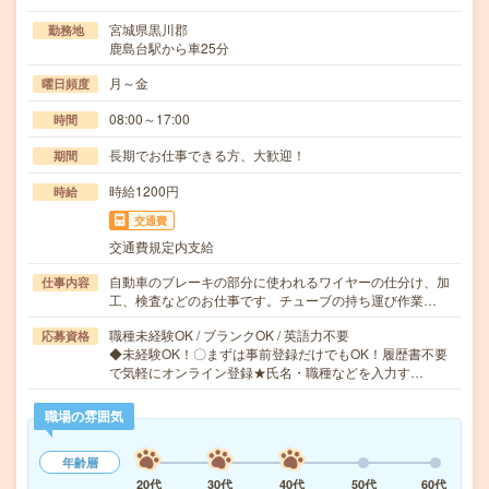
宮城県黒川郡
勤務地
鹿島台駅から車25分
月～金
曜日頻度
08:00～17:00
時間
長期でお仕事できる方、大歓迎！
期間
時給1200円
時給
交通費
交通費規定内支給
自動車のブレーキの部分に使われるワイヤーの仕分け、加
仕事内容
工、検査などのお仕事です。チューブの持ち運び作業…
職種未経験OK / ブランクOK / 英語力不要
応募資格
◆未経験OK！〇まずは事前登録だけでもOK！履歴書不要
で気軽にオンライン登録★氏名・職種などを入力す…
職場の雰囲気
年齢層
20代
30代
40代
50代
60代