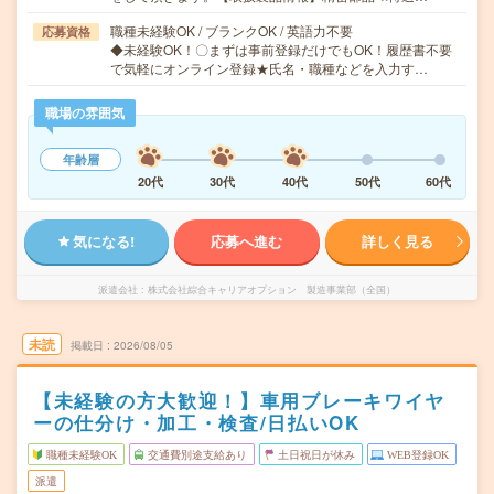
職種未経験OK / ブランクOK / 英語力不要
応募資格
◆未経験OK！〇まずは事前登録だけでもOK！履歴書不要
で気軽にオンライン登録★氏名・職種などを入力す…
職場の雰囲気
年齢層
20代
30代
40代
50代
60代
気になる!
応募へ進む
詳しく見る
派遣会社
株式会社綜合キャリアオプション 製造事業部（全国）
未読
掲載日
2026/08/05
【未経験の方大歓迎！】車用ブレーキワイヤ
ーの仕分け・加工・検査/日払いOK
職種未経験OK
交通費別途支給あり
土日祝日が休み
WEB登録OK
派遣