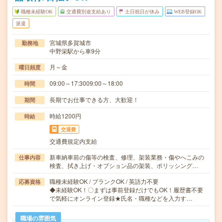
職種未経験OK
交通費別途支給あり
土日祝日が休み
WEB登録OK
派遣
宮城県多賀城市
勤務地
中野栄駅から車9分
月～金
曜日頻度
09:00～17:3009:00～18:00
時間
長期でお仕事できる方、大歓迎！
期間
時給1200円
時給
交通費
交通費規定内支給
新車納車前の傷等の検査、修理、架装業務・傷やへこみの
仕事内容
検査、拭き上げ・オプション品の架装、ポリッシング…
職種未経験OK / ブランクOK / 英語力不要
応募資格
◆未経験OK！〇まずは事前登録だけでもOK！履歴書不要
で気軽にオンライン登録★氏名・職種などを入力す…
職場の雰囲気