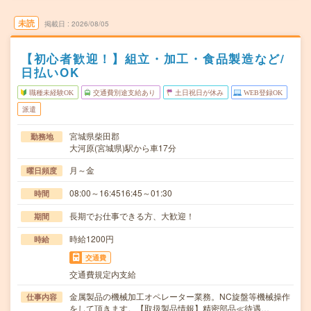
未読
掲載日
2026/08/05
【初心者歓迎！】組立・加工・食品製造など/
日払いOK
職種未経験OK
交通費別途支給あり
土日祝日が休み
WEB登録OK
派遣
宮城県柴田郡
勤務地
大河原(宮城県)駅から車17分
月～金
曜日頻度
08:00～16:4516:45～01:30
時間
長期でお仕事できる方、大歓迎！
期間
時給1200円
時給
交通費
交通費規定内支給
金属製品の機械加工オペレーター業務。NC旋盤等機械操作
仕事内容
をして頂きます。【取扱製品情報】精密部品≪待遇…