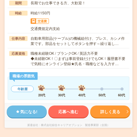
長期でお仕事できる方、大歓迎！
期間
時給1150円
時給
交通費
交通費規定内支給
自動車用部品(ケーブル)の機械組付け、プレス、カシメ作
仕事内容
業です。部品をセットしてボタンを押す～繰り返し…
職種未経験OK / ブランクOK / 英語力不要
応募資格
◆未経験OK！〇まずは事前登録だけでもOK！履歴書不要
で気軽にオンライン登録★氏名・職種などを入力す…
職場の雰囲気
年齢層
20代
30代
40代
50代
60代
気になる!
応募へ進む
詳しく見る
派遣会社
株式会社綜合キャリアオプション 製造事業部（全国）