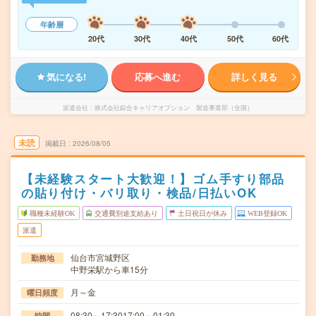
年齢層
20代
30代
40代
50代
60代
気になる!
応募へ進む
詳しく見る
派遣会社
株式会社綜合キャリアオプション 製造事業部（全国）
未読
掲載日
2026/08/05
【未経験スタート大歓迎！】ゴム手すり部品
の貼り付け・バリ取り・検品/日払いOK
職種未経験OK
交通費別途支給あり
土日祝日が休み
WEB登録OK
派遣
仙台市宮城野区
勤務地
中野栄駅から車15分
月～金
曜日頻度
08:30～17:3017:00～01:30
時間