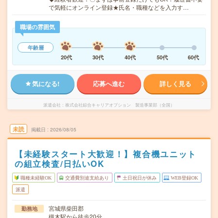
で気軽にオンライン登録★氏名・職種などを入力す…
職場の雰囲気
年齢層
20代
30代
40代
50代
60代
気になる!
応募へ進む
詳しく見る
派遣会社
株式会社綜合キャリアオプション 製造事業部（全国）
未読
掲載日
2026/08/05
【未経験スタート大歓迎！】複合機ユニット
の組立検査/日払いOK
職種未経験OK
交通費別途支給あり
土日祝日が休み
WEB登録OK
派遣
宮城県柴田郡
勤務地
槻木駅から徒歩20分