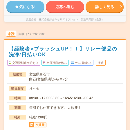
気になる!
応募へ進む
詳しく見る
派遣会社
株式会社綜合キャリアオプション 製造事業部（全国）
未読
掲載日
2026/08/05
【経験者×ブラッシュUP！！】リレー部品の
洗浄/日払いOK
交通費別途支給あり
土日祝日が休み
WEB登録OK
派遣
宮城県白石市
勤務地
白石(宮城県)駅から車7分
月～金
曜日頻度
08:30～17:0008:30～16:4516:30～00:45
時間
長期でお仕事できる方、大歓迎！
期間
時給1200円
時給
交通費