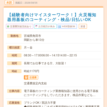
未読
掲載日
2026/08/05
【経験者向けマイスターワーク！】火災報知
器用基板のコーティング・検品/日払いOK
交通費別途支給あり
土日祝日が休み
WEB登録OK
派遣
宮城県角田市
勤務地
岡駅から車13分
月～金
曜日頻度
08:30～17:0006:00～14:1514:00～22:15
時間
長期でお仕事できる方、大歓迎！
期間
時給1170円
時給
交通費
交通費規定内支給
電子基板のコーティング業務報知器に使用される電子基板
仕事内容
にコーティングをしていただきます。検品作業なども…
ブランクOK / 英語力不要
応募資格
◆経験者歓迎！〇まずは事前登録だけでもOK！履歴書不要