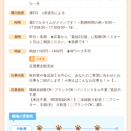
ら---分
週5日 ※派遣先による
曜日頻度
週5フルタイムがメインです！＜勤務時間の例＞8:00～
時間
17:008:30～17:309:00～18:…
即日～長期 ★応募から「最短2日後」に勤務OK！スター
期間
ト日はご相談ください。★急募です！
時給1150円～1400円 ★Wワーク不可
時給
交通費
交通費全額支給
軽作業や食品加工を中心に、あなたのご希望に合わせたお
仕事内容
仕事をご紹介します！≪例えばこんなお仕事も！≫【…
職種未経験OK / ブランクOK / パソコンスキル不要 / 英語力
応募資格
不要
【来社不要、WEB登録OK！】〇未経験大歓迎！〇フリー
ター、主婦(夫) 大歓迎！〇ブランクOK〇週5…
職場の雰囲気
年齢層