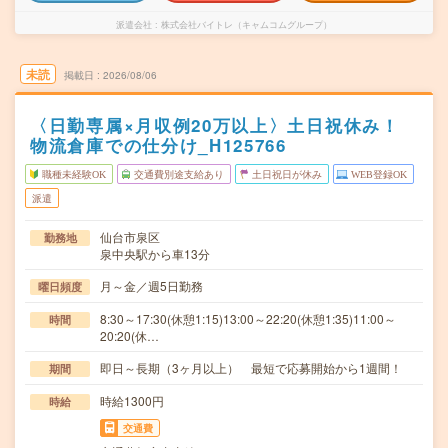
派遣会社
株式会社バイトレ（キャムコムグループ）
未読
掲載日
2026/08/06
〈日勤専属×月収例20万以上〉土日祝休み！
物流倉庫での仕分け_H125766
職種未経験OK
交通費別途支給あり
土日祝日が休み
WEB登録OK
派遣
仙台市泉区
勤務地
泉中央駅から車13分
月～金／週5日勤務
曜日頻度
8:30～17:30(休憩1:15)13:00～22:20(休憩1:35)11:00～
時間
20:20(休…
即日～長期（3ヶ月以上） 最短で応募開始から1週間！
期間
時給1300円
時給
交通費