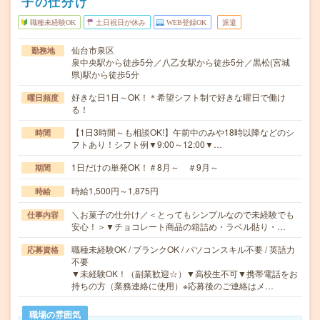
子の仕分け
職種未経験OK
土日祝日が休み
WEB登録OK
派遣
仙台市泉区
勤務地
泉中央駅から徒歩5分／八乙女駅から徒歩5分／黒松(宮城
県)駅から徒歩5分
好きな日1日～OK！＊希望シフト制で好きな曜日で働け
曜日頻度
る！
【1日3時間～も相談OK!】午前中のみや18時以降などのシ
時間
フトあり！シフト例▼9:00～12:00▼…
1日だけの単発OK！＃8月～ ＃9月～
期間
時給1,500円～1,875円
時給
＼お菓子の仕分け／＜とってもシンプルなので未経験でも
仕事内容
安心！＞▼チョコレート商品の箱詰め・ラベル貼り・…
職種未経験OK / ブランクOK / パソコンスキル不要 / 英語力
応募資格
不要
▼未経験OK！（副業歓迎☆）▼高校生不可▼携帯電話をお
持ちの方（業務連絡に使用）※応募後のご連絡はメ…
職場の雰囲気