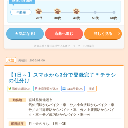
職場の雰囲気
年齢層
20代
30代
40代
50代
60代
気になる!
応募へ進む
詳しく見る
派遣会社
株式会社ウィルオブ・ワーク FO事業部
未読
掲載日
2026/08/06
【1日～】スマホから3分で登録完了＊チラシ
の仕分け
職種未経験OK
土日祝日が休み
WEB登録OK
派遣
宮城県気仙沼市
勤務地
気仙沼駅からバイク・車---分／小金沢駅からバイク・車---
分／大谷海岸駅からバイク・車---分／上鹿折駅からバイ
ク・車---分／蔵内駅からバイク・車---分
月～金のうち、1日～OK！
曜日頻度