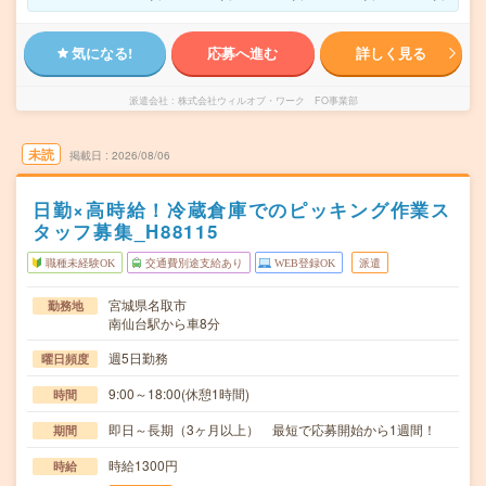
気になる!
応募へ進む
詳しく見る
派遣会社
株式会社ウィルオブ・ワーク FO事業部
未読
掲載日
2026/08/06
日勤×高時給！冷蔵倉庫でのピッキング作業ス
タッフ募集_H88115
職種未経験OK
交通費別途支給あり
WEB登録OK
派遣
宮城県名取市
勤務地
南仙台駅から車8分
週5日勤務
曜日頻度
9:00～18:00(休憩1時間)
時間
即日～長期（3ヶ月以上） 最短で応募開始から1週間！
期間
時給1300円
時給