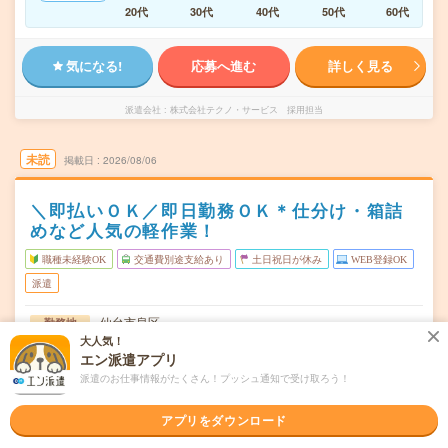
20代
30代
40代
50代
60代
気になる!
応募へ進む
詳しく見る
派遣会社
株式会社テクノ・サービス 採用担当
未読
掲載日
2026/08/06
＼即払いＯＫ／即日勤務ＯＫ＊仕分け・箱詰
めなど人気の軽作業！
職種未経験OK
交通費別途支給あり
土日祝日が休み
WEB登録OK
派遣
仙台市泉区
勤務地
泉中央駅から---分／八乙女駅から---分／黒松(宮城県)駅か
大人気！
ら---分
エン派遣アプリ
派遣のお仕事情報がたくさん！プッシュ通知で受け取ろう！
週5日のフルタイムのお仕事です。
曜日頻度
アプリをダウンロード
週5フルタイムがメインです！＜勤務時間の例＞8:00～
時間
17:008:30～17:309:00～18:…