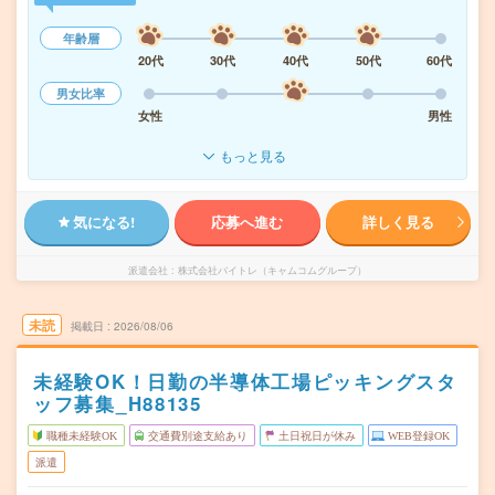
年齢層
20代
30代
40代
50代
60代
男女比率
女性
男性
もっと見る
気になる!
応募へ進む
詳しく見る
派遣会社
株式会社バイトレ（キャムコムグループ）
未読
掲載日
2026/08/06
未経験OK！日勤の半導体工場ピッキングスタ
ッフ募集_H88135
職種未経験OK
交通費別途支給あり
土日祝日が休み
WEB登録OK
派遣