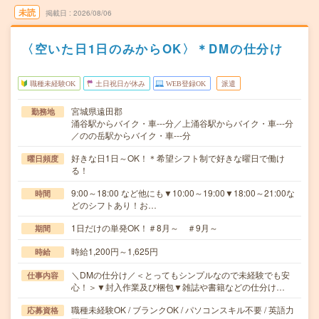
未読
掲載日
2026/08/06
〈空いた日1日のみからOK〉＊DMの仕分け
職種未経験OK
土日祝日が休み
WEB登録OK
派遣
宮城県遠田郡
勤務地
涌谷駅からバイク・車---分／上涌谷駅からバイク・車---分
／のの岳駅からバイク・車---分
好きな日1日～OK！＊希望シフト制で好きな曜日で働け
曜日頻度
る！
9:00～18:00 など他にも▼10:00～19:00▼18:00～21:00な
時間
どのシフトあり！お…
1日だけの単発OK！＃8月～ ＃9月～
期間
時給1,200円～1,625円
時給
＼DMの仕分け／＜とってもシンプルなので未経験でも安
仕事内容
心！＞▼封入作業及び梱包▼雑誌や書籍などの仕分け…
職種未経験OK / ブランクOK / パソコンスキル不要 / 英語力
応募資格