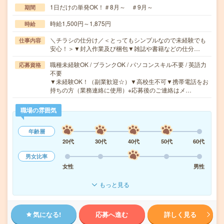
1日だけの単発OK！＃8月～ ＃9月～
期間
時給1,500円～1,875円
時給
＼チラシの仕分け／＜とってもシンプルなので未経験でも
仕事内容
安心！＞▼封入作業及び梱包▼雑誌や書籍などの仕分…
職種未経験OK / ブランクOK / パソコンスキル不要 / 英語力
応募資格
不要
▼未経験OK！（副業歓迎☆）▼高校生不可▼携帯電話をお
持ちの方（業務連絡に使用）※応募後のご連絡はメ…
職場の雰囲気
年齢層
20代
30代
40代
50代
60代
男女比率
女性
男性
もっと見る
気になる!
応募へ進む
詳しく見る