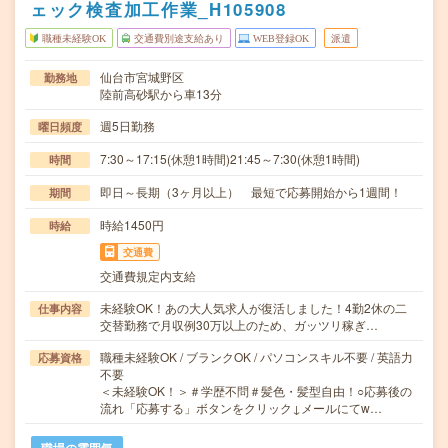
ェック検査加工作業_H105908
職種未経験OK
交通費別途支給あり
WEB登録OK
派遣
仙台市宮城野区
勤務地
陸前高砂駅から車13分
週5日勤務
曜日頻度
7:30～17:15(休憩1時間)21:45～7:30(休憩1時間)
時間
即日～長期（3ヶ月以上） 最短で応募開始から1週間！
期間
時給1450円
時給
交通費
交通費規定内支給
未経験OK！あの大人気求人が復活しました！4勤2休の二
仕事内容
交替勤務で月収例30万以上のため、ガッツリ稼ぎ…
職種未経験OK / ブランクOK / パソコンスキル不要 / 英語力
応募資格
不要
＜未経験OK！＞＃学歴不問＃髪色・髪型自由！○応募後の
流れ「応募する」ボタンをクリック↓メールにてw…