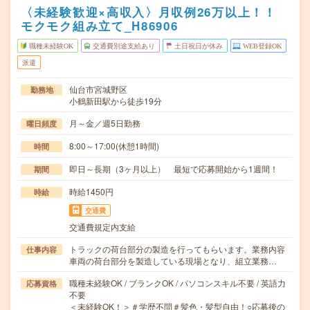
〈未経験歓迎×高収入〉月収例26万以上！！
モクモク組み立て_H86906
職種未経験OK
交通費別途支給あり
土日祝日が休み
WEB登録OK
派遣
仙台市宮城野区
勤務地
小鶴新田駅から徒歩19分
月～金／週5日勤務
曜日頻度
8:00～17:00(休憩1時間)
時間
即日～長期（3ヶ月以上） 最短で応募開始から1週間！
期間
時給1450円
時給
交通費
交通費規定内支給
トラックの荷台部分の製造を行ってもらいます。業務内容
仕事内容
車両の荷台部分を製造している現場となり、組立業務…
職種未経験OK / ブランクOK / パソコンスキル不要 / 英語力
応募資格
不要
＜未経験OK！＞＃学歴不問＃髪色・髪型自由！○応募後の