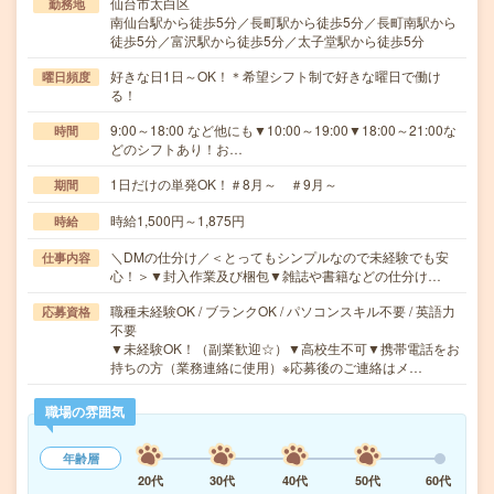
仙台市太白区
勤務地
南仙台駅から徒歩5分／長町駅から徒歩5分／長町南駅から
徒歩5分／富沢駅から徒歩5分／太子堂駅から徒歩5分
好きな日1日～OK！＊希望シフト制で好きな曜日で働け
曜日頻度
る！
9:00～18:00 など他にも▼10:00～19:00▼18:00～21:00な
時間
どのシフトあり！お…
1日だけの単発OK！＃8月～ ＃9月～
期間
時給1,500円～1,875円
時給
＼DMの仕分け／＜とってもシンプルなので未経験でも安
仕事内容
心！＞▼封入作業及び梱包▼雑誌や書籍などの仕分け…
職種未経験OK / ブランクOK / パソコンスキル不要 / 英語力
応募資格
不要
▼未経験OK！（副業歓迎☆）▼高校生不可▼携帯電話をお
持ちの方（業務連絡に使用）※応募後のご連絡はメ…
職場の雰囲気
年齢層
20代
30代
40代
50代
60代