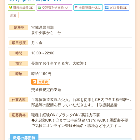
職種未経験OK
交通費別途支給あり
土日祝日が休み
WEB登録OK
派遣
宮城県黒川郡
勤務地
泉中央駅から---分
月～金
曜日頻度
13:00～22:00
時間
長期でお仕事できる方、大歓迎！
期間
時給1190円
時給
交通費
交通費規定内支給
半導体製造装置の受入。台車を使用しCR内で各工程部署へ
仕事内容
部品等の配膳を行っていただきます。【取扱製品情…
職種未経験OK / ブランクOK / 英語力不要
応募資格
◆未経験OK！〇まずは事前登録だけでもOK！履歴書不要
で気軽にオンライン登録★氏名・職種などを入力す…
職場の雰囲気