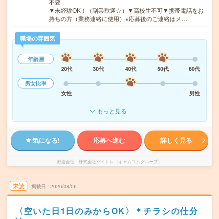
不要
▼未経験OK！（副業歓迎☆）▼高校生不可▼携帯電話をお
持ちの方（業務連絡に使用）※応募後のご連絡はメ…
職場の雰囲気
年齢層
20代
30代
40代
50代
60代
男女比率
女性
男性
もっと見る
気になる!
応募へ進む
詳しく見る
派遣会社
株式会社バイトレ（キャムコムグループ）
未読
掲載日
2026/08/06
〈空いた日1日のみからOK〉＊チラシの仕分