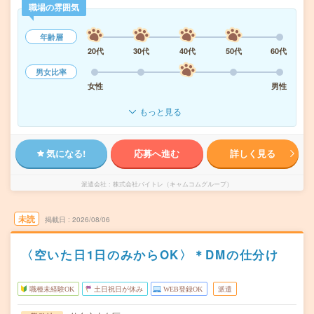
職場の雰囲気
年齢層
20代
30代
40代
50代
60代
男女比率
女性
男性
もっと見る
気になる!
応募へ進む
詳しく見る
派遣会社
株式会社バイトレ（キャムコムグループ）
未読
掲載日
2026/08/06
〈空いた日1日のみからOK〉＊DMの仕分け
職種未経験OK
土日祝日が休み
WEB登録OK
派遣