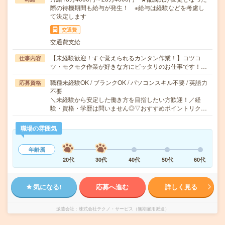
際の待機期間も給与が発生！ ※給与は経験などを考慮し
て決定します
交通費
交通費支給
【未経験歓迎！すぐ覚えられるカンタン作業！】コツコ
仕事内容
ツ・モクモク作業が好きな方にピッタリのお仕事です！…
職種未経験OK / ブランクOK / パソコンスキル不要 / 英語力
応募資格
不要
＼未経験から安定した働き方を目指したい方歓迎！／経
験・資格・学歴は問いません◎▽おすすめポイントリク…
職場の雰囲気
年齢層
20代
30代
40代
50代
60代
気になる!
応募へ進む
詳しく見る
派遣会社
株式会社テクノ・サービス（無期雇用派遣）