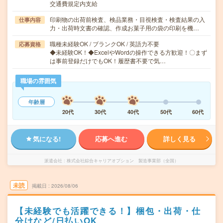
交通費規定内支給
印刷物の出荷前検査、検品業務・目視検査・検査結果の入
仕事内容
力・出荷時文書の確認、作成お菓子用の袋の印刷を機…
職種未経験OK / ブランクOK / 英語力不要
応募資格
◆未経験OK！◆ExcelやWordの操作できる方歓迎！〇まず
は事前登録だけでもOK！履歴書不要で気…
職場の雰囲気
年齢層
20代
30代
40代
50代
60代
気になる!
応募へ進む
詳しく見る
派遣会社
株式会社綜合キャリアオプション 製造事業部（全国）
未読
掲載日
2026/08/06
【未経験でも活躍できる！】梱包・出荷・仕
分けなど/日払いOK