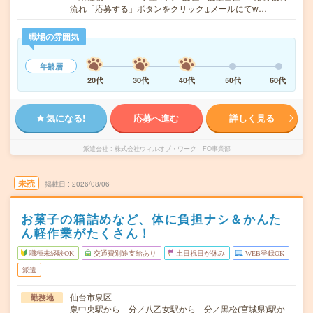
流れ「応募する」ボタンをクリック↓メールにてw…
職場の雰囲気
年齢層
20代
30代
40代
50代
60代
気になる!
応募へ進む
詳しく見る
派遣会社
株式会社ウィルオブ・ワーク FO事業部
未読
掲載日
2026/08/06
お菓子の箱詰めなど、体に負担ナシ＆かんた
ん軽作業がたくさん！
職種未経験OK
交通費別途支給あり
土日祝日が休み
WEB登録OK
派遣
仙台市泉区
勤務地
泉中央駅から---分／八乙女駅から---分／黒松(宮城県)駅か