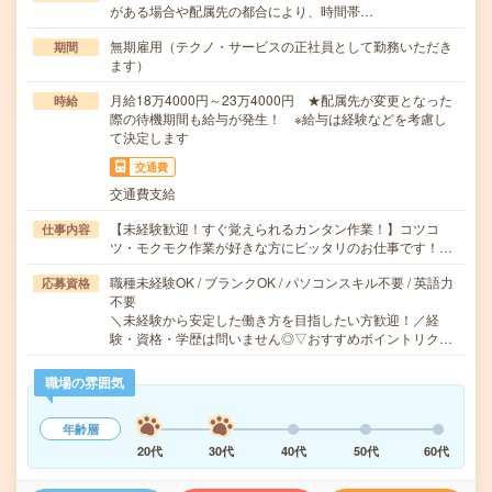
がある場合や配属先の都合により、時間帯…
無期雇用（テクノ・サービスの正社員として勤務いただき
期間
ます）
月給18万4000円～23万4000円 ★配属先が変更となった
時給
際の待機期間も給与が発生！ ※給与は経験などを考慮し
て決定します
交通費
交通費支給
【未経験歓迎！すぐ覚えられるカンタン作業！】コツコ
仕事内容
ツ・モクモク作業が好きな方にピッタリのお仕事です！…
職種未経験OK / ブランクOK / パソコンスキル不要 / 英語力
応募資格
不要
＼未経験から安定した働き方を目指したい方歓迎！／経
験・資格・学歴は問いません◎▽おすすめポイントリク…
職場の雰囲気
年齢層
20代
30代
40代
50代
60代