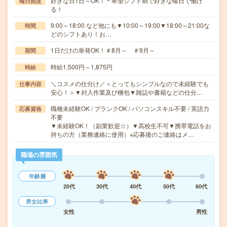
好きな日1日～OK！＊希望シフト制で好きな曜日で働け
曜日頻度
る！
9:00～18:00 など他にも▼10:00～19:00▼18:00～21:00な
時間
どのシフトあり！お…
1日だけの単発OK！＃8月～ ＃9月～
期間
時給1,500円～1,875円
時給
＼コスメの仕分け／＜とってもシンプルなので未経験でも
仕事内容
安心！＞▼封入作業及び梱包▼雑誌や書籍などの仕分…
職種未経験OK / ブランクOK / パソコンスキル不要 / 英語力
応募資格
不要
▼未経験OK！（副業歓迎☆）▼高校生不可▼携帯電話をお
持ちの方（業務連絡に使用）※応募後のご連絡はメ…
職場の雰囲気
年齢層
20代
30代
40代
50代
60代
男女比率
女性
男性