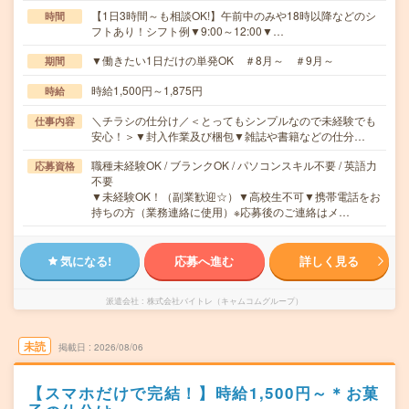
【1日3時間～も相談OK!】午前中のみや18時以降などのシ
時間
フトあり！シフト例▼9:00～12:00▼…
▼働きたい1日だけの単発OK ＃8月～ ＃9月～
期間
時給1,500円～1,875円
時給
＼チラシの仕分け／＜とってもシンプルなので未経験でも
仕事内容
安心！＞▼封入作業及び梱包▼雑誌や書籍などの仕分…
職種未経験OK / ブランクOK / パソコンスキル不要 / 英語力
応募資格
不要
▼未経験OK！（副業歓迎☆）▼高校生不可▼携帯電話をお
持ちの方（業務連絡に使用）※応募後のご連絡はメ…
気になる!
応募へ進む
詳しく見る
派遣会社
株式会社バイトレ（キャムコムグループ）
未読
掲載日
2026/08/06
【スマホだけで完結！】時給1,500円～＊お菓