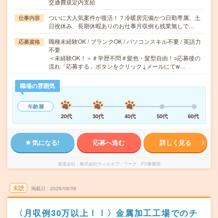
交通費規定内支給
ついに大人気案件が復活！？冷暖房完備かつ日勤専属、土
仕事内容
日祝休み、長期休暇ありのお仕事月収例も残業無しで…
職種未経験OK / ブランクOK / パソコンスキル不要 / 英語力
応募資格
不要
＜未経験OK！＞＃学歴不問＃髪色・髪型自由！○応募後の
流れ「応募する」ボタンをクリック↓メールにてw…
職場の雰囲気
年齢層
20代
30代
40代
50代
60代
気になる!
応募へ進む
詳しく見る
派遣会社
株式会社ウィルオブ・ワーク FO事業部
未読
掲載日
2026/08/06
〈月収例30万以上！！〉金属加工工場でのチ