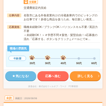
交通費
交通費規定内支給
名取市にある外食産業向けの冷蔵倉庫内でのピッキングの
仕事内容
お仕事です！多様な商品を扱うため、毎日新しい発見…
職種未経験OK / ブランクOK / パソコンスキル不要 / 英語力
応募資格
不要
＜未経験OK！＞＃学歴不問＃髪色・髪型自由！○応募後の
流れ「応募する」ボタンをクリック↓メールにてw…
職場の雰囲気
年齢層
20代
30代
40代
50代
60代
気になる!
応募へ進む
詳しく見る
派遣会社
株式会社ウィルオブ・ワーク FO事業部
未読
掲載日
2026/08/06