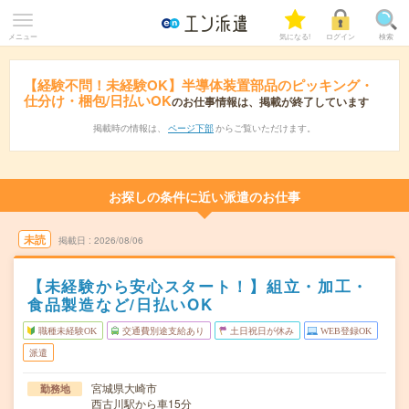
メニュー
気になる!
ログイン
検索
【経験不問！未経験OK】半導体装置部品のピッキング・
仕分け・梱包/日払いOK
のお仕事情報は、掲載が終了しています
掲載時の情報は、
ページ下部
からご覧いただけます。
お探しの条件に近い派遣のお仕事
未読
掲載日
2026/08/06
【未経験から安心スタート！】組立・加工・
食品製造など/日払いOK
職種未経験OK
交通費別途支給あり
土日祝日が休み
WEB登録OK
派遣
宮城県大崎市
勤務地
西古川駅から車15分