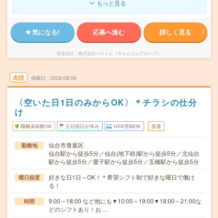
もっと見る
気になる!
応募へ進む
詳しく見る
派遣会社
株式会社バイトレ（キャムコムグループ）
未読
掲載日
2026/08/06
〈空いた日1日のみからOK〉＊チラシの仕分
け
職種未経験OK
土日祝日が休み
WEB登録OK
派遣
仙台市青葉区
勤務地
仙台駅から徒歩5分／仙台(地下鉄)駅から徒歩5分／北仙台
駅から徒歩5分／愛子駅から徒歩5分／五橋駅から徒歩5分
好きな日1日～OK！＊希望シフト制で好きな曜日で働け
曜日頻度
る！
9:00～18:00 など他にも▼10:00～19:00▼18:00～21:00な
時間
どのシフトあり！お…