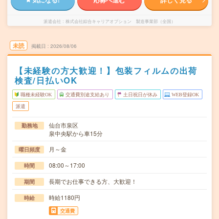
派遣会社
株式会社綜合キャリアオプション 製造事業部（全国）
未読
掲載日
2026/08/06
【未経験の方大歓迎！】包装フィルムの出荷
検査/日払いOK
職種未経験OK
交通費別途支給あり
土日祝日が休み
WEB登録OK
派遣
仙台市泉区
勤務地
泉中央駅から車15分
月～金
曜日頻度
08:00～17:00
時間
長期でお仕事できる方、大歓迎！
期間
時給1180円
時給
交通費