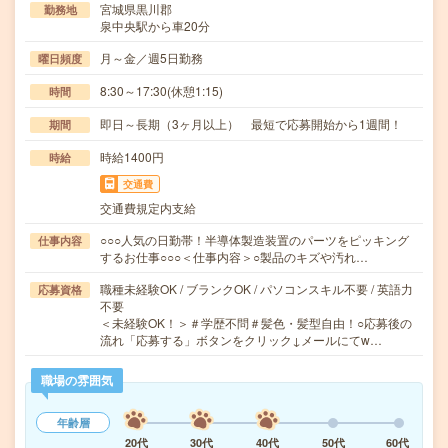
宮城県黒川郡
勤務地
泉中央駅から車20分
月～金／週5日勤務
曜日頻度
8:30～17:30(休憩1:15)
時間
即日～長期（3ヶ月以上） 最短で応募開始から1週間！
期間
時給1400円
時給
交通費
交通費規定内支給
○○○人気の日勤帯！半導体製造装置のパーツをピッキング
仕事内容
するお仕事○○○＜仕事内容＞○製品のキズや汚れ…
職種未経験OK / ブランクOK / パソコンスキル不要 / 英語力
応募資格
不要
＜未経験OK！＞＃学歴不問＃髪色・髪型自由！○応募後の
流れ「応募する」ボタンをクリック↓メールにてw…
職場の雰囲気
年齢層
20代
30代
40代
50代
60代