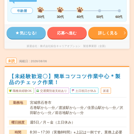
年齢層
20代
30代
40代
50代
60代
気になる!
応募へ進む
詳しく見る
派遣会社
株式会社綜合キャリアオプション 製造事業部（全国）
未読
掲載日
2026/08/06
【未経験歓迎〇】簡単コツコツ作業中心＊製
品のチェック作業！
職種未経験OK
交通費別途支給あり
土日祝日が休み
派遣
宮城県石巻市
勤務地
石巻駅から---分／渡波駅から---分／佳景山駅から---分／沢
田駅から---分／前谷地駅から---分
週5日／月～金（土日休み）
曜日頻度
8:30～17:30（実働8時間）※上記は一例です。業務上必要
時間