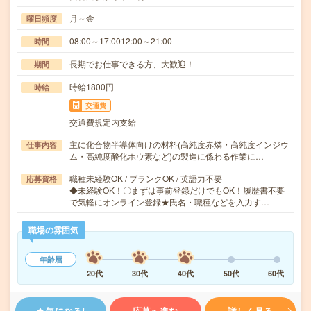
月～金
曜日頻度
08:00～17:0012:00～21:00
時間
長期でお仕事できる方、大歓迎！
期間
時給1800円
時給
交通費
交通費規定内支給
主に化合物半導体向けの材料(高純度赤燐・高純度インジウ
仕事内容
ム・高純度酸化ホウ素など)の製造に係わる作業に…
職種未経験OK / ブランクOK / 英語力不要
応募資格
◆未経験OK！〇まずは事前登録だけでもOK！履歴書不要
で気軽にオンライン登録★氏名・職種などを入力す…
職場の雰囲気
年齢層
20代
30代
40代
50代
60代
気になる!
応募へ進む
詳しく見る