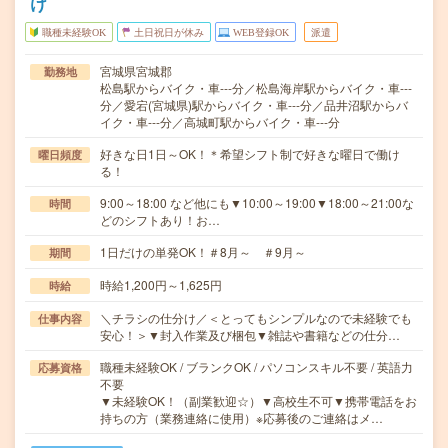
け
職種未経験OK
土日祝日が休み
WEB登録OK
派遣
宮城県宮城郡
勤務地
松島駅からバイク・車---分／松島海岸駅からバイク・車---
分／愛宕(宮城県)駅からバイク・車---分／品井沼駅からバ
イク・車---分／高城町駅からバイク・車---分
好きな日1日～OK！＊希望シフト制で好きな曜日で働け
曜日頻度
る！
9:00～18:00 など他にも▼10:00～19:00▼18:00～21:00な
時間
どのシフトあり！お…
1日だけの単発OK！＃8月～ ＃9月～
期間
時給1,200円～1,625円
時給
＼チラシの仕分け／＜とってもシンプルなので未経験でも
仕事内容
安心！＞▼封入作業及び梱包▼雑誌や書籍などの仕分…
職種未経験OK / ブランクOK / パソコンスキル不要 / 英語力
応募資格
不要
▼未経験OK！（副業歓迎☆）▼高校生不可▼携帯電話をお
持ちの方（業務連絡に使用）※応募後のご連絡はメ…