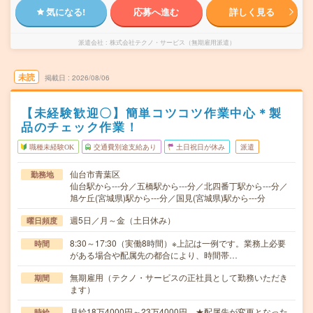
気になる!
応募へ進む
詳しく見る
派遣会社
株式会社テクノ・サービス（無期雇用派遣）
未読
掲載日
2026/08/06
【未経験歓迎〇】簡単コツコツ作業中心＊製
品のチェック作業！
職種未経験OK
交通費別途支給あり
土日祝日が休み
派遣
仙台市青葉区
勤務地
仙台駅から---分／五橋駅から---分／北四番丁駅から---分／
旭ケ丘(宮城県)駅から---分／国見(宮城県)駅から---分
週5日／月～金（土日休み）
曜日頻度
8:30～17:30（実働8時間）※上記は一例です。業務上必要
時間
がある場合や配属先の都合により、時間帯…
無期雇用（テクノ・サービスの正社員として勤務いただき
期間
ます）
月給18万4000円～23万4000円 ★配属先が変更となった
時給