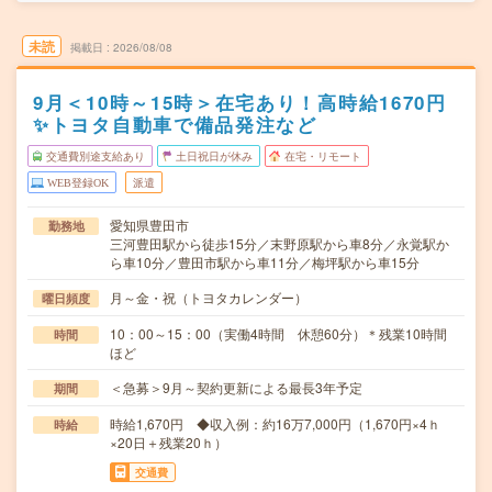
未読
掲載日
2026/08/08
9月＜10時～15時＞在宅あり！高時給1670円
✨トヨタ自動車で備品発注など
交通費別途支給あり
土日祝日が休み
在宅・リモート
WEB登録OK
派遣
愛知県豊田市
勤務地
三河豊田駅から徒歩15分／末野原駅から車8分／永覚駅か
ら車10分／豊田市駅から車11分／梅坪駅から車15分
月～金・祝（トヨタカレンダー）
曜日頻度
10：00～15：00（実働4時間 休憩60分）＊残業10時間
時間
ほど
＜急募＞9月～契約更新による最長3年予定
期間
時給1,670円 ◆収入例：約16万7,000円（1,670円×4ｈ
時給
×20日＋残業20ｈ）
交通費