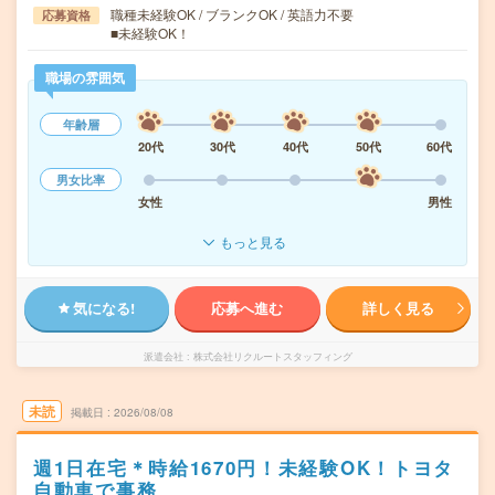
職種未経験OK / ブランクOK / 英語力不要
応募資格
■未経験OK！
職場の雰囲気
年齢層
20代
30代
40代
50代
60代
男女比率
女性
男性
もっと見る
気になる!
応募へ進む
詳しく見る
派遣会社
株式会社リクルートスタッフィング
未読
掲載日
2026/08/08
週1日在宅＊時給1670円！未経験OK！トヨタ
自動車で事務