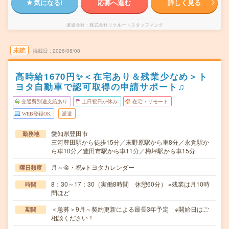
気になる!
応募へ進む
詳しく見る
派遣会社
株式会社リクルートスタッフィング
未読
掲載日
2026/08/08
高時給1670円✨＜在宅あり＆残業少なめ＞ト
ヨタ自動車で認可取得の申請サポート♫
交通費別途支給あり
土日祝日が休み
在宅・リモート
WEB登録OK
派遣
愛知県豊田市
勤務地
三河豊田駅から徒歩15分／末野原駅から車8分／永覚駅か
ら車10分／豊田市駅から車11分／梅坪駅から車15分
月～金・祝※トヨタカレンダー
曜日頻度
8：30～17：30（実働8時間 休憩60分） ※残業は月10時
時間
間ほど
＜急募＞9月～契約更新による最長3年予定 ※開始日はご
期間
相談ください！