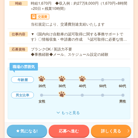
時給1,670円 ◆収入例：約27万8,000円（1,670円×8時間
時給
×20日＋残業10時間）
交通費
当社規定により、交通費別途支給いたします
▼《国内向け自動車の認可取得に関する事務サポートで
仕事内容
す》〇情報収集・申請書の作成 ┗認可取得に必要な情…
ブランクOK / 英語力不要
応募資格
◆事務経験◆メール、スケジュール設定の経験
職場の雰囲気
年齢層
20代
30代
40代
50代
60代
男女比率
女性
男性
もっと見る
気になる!
応募へ進む
詳しく見る