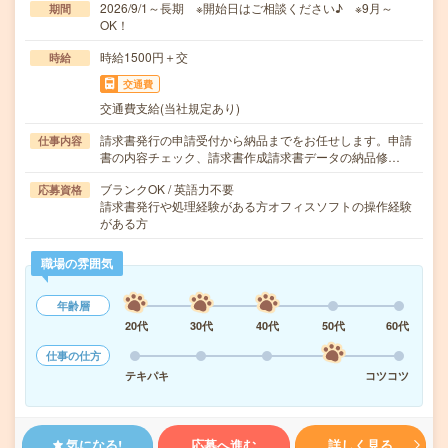
2026/9/1～長期 ※開始日はご相談ください♪ ※9月～
期間
OK！
時給1500円＋交
時給
交通費
交通費支給(当社規定あり)
請求書発行の申請受付から納品までをお任せします。申請
仕事内容
書の内容チェック、請求書作成請求書データの納品修…
ブランクOK / 英語力不要
応募資格
請求書発行や処理経験がある方オフィスソフトの操作経験
がある方
職場の雰囲気
年齢層
20代
30代
40代
50代
60代
仕事の仕方
テキパキ
コツコツ
気になる!
応募へ進む
詳しく見る