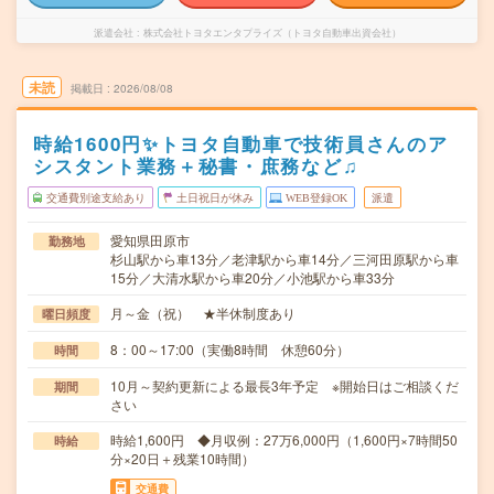
派遣会社
株式会社トヨタエンタプライズ（トヨタ自動車出資会社）
未読
掲載日
2026/08/08
時給1600円✨トヨタ自動車で技術員さんのア
シスタント業務＋秘書・庶務など♫
交通費別途支給あり
土日祝日が休み
WEB登録OK
派遣
愛知県田原市
勤務地
杉山駅から車13分／老津駅から車14分／三河田原駅から車
15分／大清水駅から車20分／小池駅から車33分
月～金（祝） ★半休制度あり
曜日頻度
8：00～17:00（実働8時間 休憩60分）
時間
10月～契約更新による最長3年予定 ※開始日はご相談くだ
期間
さい
時給1,600円 ◆月収例：27万6,000円（1,600円×7時間50
時給
分×20日＋残業10時間）
交通費