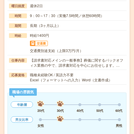
週休2日
曜日頻度
9：00～17：30（実働7.5時間／休憩60時間）
時間
長期（3ヶ月以上）
期間
時給1400円
時給
交通費
交通費別途支給（上限3万円/月）
【請求書対応メインの一般事務】葬儀に関するバックオフ
仕事内容
ィス業務の中で、請求書対応を中心にお任せします。…
職種未経験OK / 英語力不要
応募資格
Excel（フォーマットへの入力）Word（文書作成）
職場の雰囲気
年齢層
20代
30代
40代
50代
60代
男女比率
女性
男性