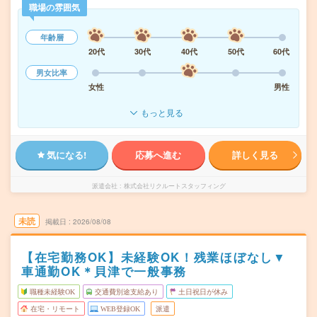
職場の雰囲気
年齢層
20代
30代
40代
50代
60代
男女比率
女性
男性
もっと見る
気になる!
応募へ進む
詳しく見る
派遣会社
株式会社リクルートスタッフィング
未読
掲載日
2026/08/08
【在宅勤務OK】未経験OK！残業ほぼなし▼
車通勤OK＊貝津で一般事務
職種未経験OK
交通費別途支給あり
土日祝日が休み
在宅・リモート
WEB登録OK
派遣