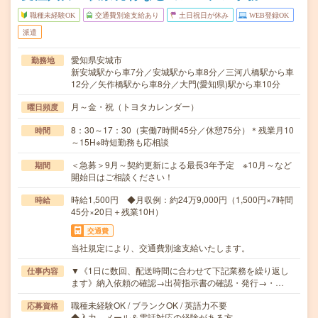
職種未経験OK
交通費別途支給あり
土日祝日が休み
WEB登録OK
派遣
愛知県安城市
勤務地
新安城駅から車7分／安城駅から車8分／三河八橋駅から車
12分／矢作橋駅から車8分／大門(愛知県)駅から車10分
月～金・祝（トヨタカレンダー）
曜日頻度
8：30～17：30（実働7時間45分／休憩75分）＊残業月10
時間
～15H※時短勤務も応相談
＜急募＞9月～契約更新による最長3年予定 ※10月～など
期間
開始日はご相談ください！
時給1,500円 ◆月収例：約24万9,000円（1,500円×7時間
時給
45分×20日＋残業10H）
交通費
当社規定により、交通費別途支給いたします。
▼《1日に数回、配送時間に合わせて下記業務を繰り返し
仕事内容
ます》納入依頼の確認→出荷指示書の確認・発行→・…
職種未経験OK / ブランクOK / 英語力不要
応募資格
◆入力、メール＆電話対応の経験がある方