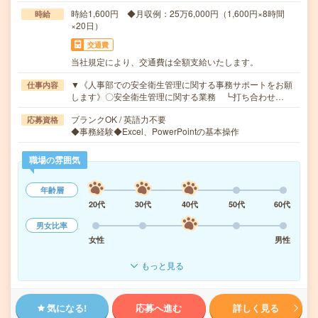
時給1,600円 ◆月収例：25万6,000円（1,600円×8時間
時給
×20日）
交通費
当社規定により、交通費は全額支給いたします。
▼《人事部での安全衛生管理に関する事務サポートをお願
仕事内容
します》〇安全衛生管理に関する業務 ┗打ち合わせ…
ブランクOK / 英語力不要
応募資格
◆事務経験◆Excel、PowerPointの基本操作
職場の雰囲気
年齢層
20代
30代
40代
50代
60代
男女比率
女性
男性
もっと見る
気になる!
応募へ進む
詳しく見る