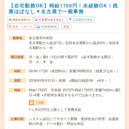
【在宅勤務OK】時給1750円！未経験OK！残
業ほぼなし▼名古屋で一般事務
職種未経験OK
交通費別途支給あり
土日祝日が休み
在宅・リモート
WEB登録OK
派遣
名古屋市中村区
勤務地
名古屋駅から徒歩7分／近鉄名古屋駅から徒歩4分／名鉄名
古屋駅から---分
月～金／週4～5日の間で選択可 ※必ず勤務する曜日：
曜日頻度
月・火・木・金
09:00-17:20（休憩60分）実働7時間20分（残業少なめ！）
時間
2026年09月01日～長期 ※開始日相談OK ※9月～！
期間
時給1750円 月収例 25万円 時給1750円×実働7h20m×週5
時給
日×4週 ※月収例を保証するものではありません。
交通費
1ヶ月3万円を上限として実費支給
システム会社にてサポート業務・進捗状況の管理・会議資
仕事内容
料の作成・データ集計・問合せ対応