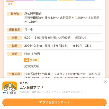
派遣
愛知県豊田市
勤務地
三河豊田駅から徒歩12分／末野原駅から車8分／上挙母駅
から車9分
月～金
曜日頻度
9:00～16:00(実働:6時間) (休憩60分) ※残業なし
時間
2026/10/上旬～長期（3カ月以上） ★10月～OK！
期間
時給1670円
時給
交通費
交通費支給
技術系部門での事務アシスタントのお仕事です。資料作成
仕事内容
や書類管理、会議の日程調整、経費処理などの事務業…
大人気！
事務経験があれば応募可能です。 業界未経験OK！
応募資格
エン派遣アプリ
派遣のお仕事情報がたくさん！プッシュ通知で受け取ろう！
職場の雰囲気
アプリをダウンロード
年齢層