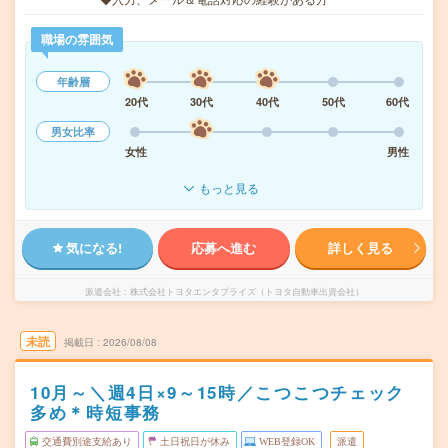
職場の雰囲気
年齢層
20代
30代
40代
50代
60代
男女比率
女性
男性
もっと見る
気になる!
応募へ進む
詳しく見る
派遣会社
株式会社トヨタエンタプライズ（トヨタ自動車出資会社）
未読
掲載日
2026/08/08
10月～＼週4日×9～15時／こつこつチェック
多め＊時短事務
交通費別途支給あり
土日祝日が休み
WEB登録OK
派遣