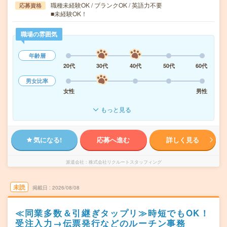
職種未経験OK / ブランクOK / 英語力不要
応募資格
■未経験OK！
職場の雰囲気
年齢層
20代
30代
40代
50代
60代
男女比率
女性
男性
もっと見る
気になる!
応募へ進む
詳しく見る
派遣会社
株式会社リクルートスタッフィング
未読
掲載日
2026/08/08
≪同業多数＆引継ぎタップリ≫時短でもOK！
受注入力→伝票発行などのルーチン事務