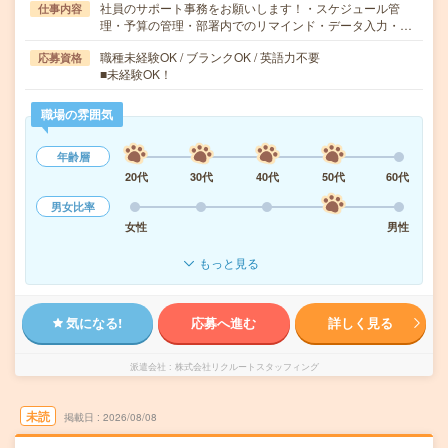
社員のサポート事務をお願いします！・スケジュール管
仕事内容
理・予算の管理・部署内でのリマインド・データ入力・…
職種未経験OK / ブランクOK / 英語力不要
応募資格
■未経験OK！
職場の雰囲気
年齢層
20代
30代
40代
50代
60代
男女比率
女性
男性
もっと見る
気になる!
応募へ進む
詳しく見る
派遣会社
株式会社リクルートスタッフィング
未読
掲載日
2026/08/08