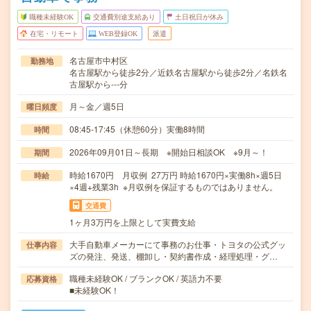
職種未経験OK
交通費別途支給あり
土日祝日が休み
在宅・リモート
WEB登録OK
派遣
名古屋市中村区
勤務地
名古屋駅から徒歩2分／近鉄名古屋駅から徒歩2分／名鉄名
古屋駅から---分
月～金／週5日
曜日頻度
08:45-17:45（休憩60分）実働8時間
時間
2026年09月01日～長期 ※開始日相談OK ※9月～！
期間
時給1670円 月収例 27万円 時給1670円×実働8h×週5日
時給
×4週+残業3h ※月収例を保証するものではありません。
交通費
1ヶ月3万円を上限として実費支給
大手自動車メーカーにて事務のお仕事・トヨタの公式グッ
仕事内容
ズの発注、発送、棚卸し・契約書作成・経理処理・グ…
職種未経験OK / ブランクOK / 英語力不要
応募資格
■未経験OK！