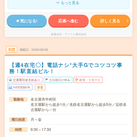
もっと見る
気になる!
応募へ進む
詳しく見る
派遣会社
アソート株式会社
未読
掲載日
2026/08/08
【週4在宅〇】電話ナシ*大手Gでコツコツ事
務！駅直結ビル！
交通費別途支給あり
土日祝日が休み
在宅・リモート
WEB登録OK
派遣
名古屋市中村区
勤務地
名古屋駅から徒歩1分／名鉄名古屋駅から徒歩5分／近鉄名
古屋駅から---分
月～金
曜日頻度
9:30～17:30
時間