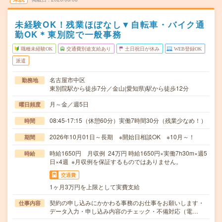
未経験OK！残業ほぼなし▼自転車・バイク通
勤OK＊東別院で一般事務
職種未経験OK
交通費別途支給あり
土日祝日が休み
WEB登録OK
派遣
名古屋市中区
勤務地
東別院駅から徒歩7分／金山(愛知県)駅から徒歩12分
月～金／週5日
曜日頻度
08:45-17:15（休憩60分）実働7時間30分（残業少なめ！）
時間
2026年10月01日～長期 ※開始日相談OK ※10月～！
期間
時給1650円 月収例 24万円 時給1650円×実働7h30m×週5
時給
日×4週 ※月収例を保証するものではありません。
交通費
1ヶ月3万円を上限として実費支給
契約の申し込みにかかわる事務のお仕事をお願いします・
仕事内容
データ入力・申し込み内容のチェック・不備対応（電…