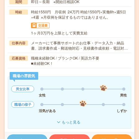
即日～長期 ※開始日相談OK
期間
時給1550円 月収例 24万円 時給1550円×実働8h×週5日
時給
×4週 ※月収例を保証するものではありません。
交通費
1ヶ月3万円を上限として実費支給
メーカーにて事務サポートのお仕事・データ入力・納品
仕事内容
書、請求書作成・郵送物対応・見積書作成依頼・電話対…
職種未経験OK / ブランクOK / 英語力不要
応募資格
■未経験OK！
職場の雰囲気
男女比率
女性
男性
職場の様子
活気がある
しずか
もっと見る