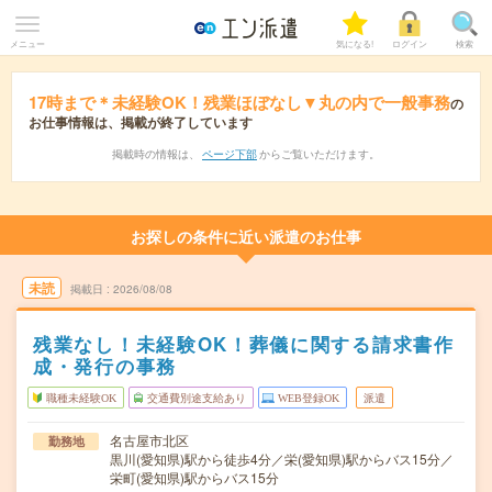
メニュー
気になる!
ログイン
検索
17時まで＊未経験OK！残業ほぼなし▼丸の内で一般事務
の
お仕事情報は、掲載が終了しています
掲載時の情報は、
ページ下部
からご覧いただけます。
お探しの条件に近い派遣のお仕事
未読
掲載日
2026/08/08
残業なし！未経験OK！葬儀に関する請求書作
成・発行の事務
職種未経験OK
交通費別途支給あり
WEB登録OK
派遣
名古屋市北区
勤務地
黒川(愛知県)駅から徒歩4分／栄(愛知県)駅からバス15分／
栄町(愛知県)駅からバス15分