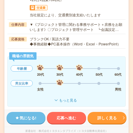
交通費
当社規定により、交通費別途支給いたします
▼《プロジェクト管理に関わる事務サポート＋庶務をお願
仕事内容
いします》〇プロジェクト管理サポート ┗会議設定…
ブランクOK / 英語力不要
応募資格
◆事務経験◆PC基本操作（Word・Excel・PowerPoint）
職場の雰囲気
年齢層
20代
30代
40代
50代
60代
男女比率
女性
男性
もっと見る
気になる!
応募へ進む
詳しく見る
派遣会社
株式会社トヨタエンタプライズ（トヨタ自動車出資会社）