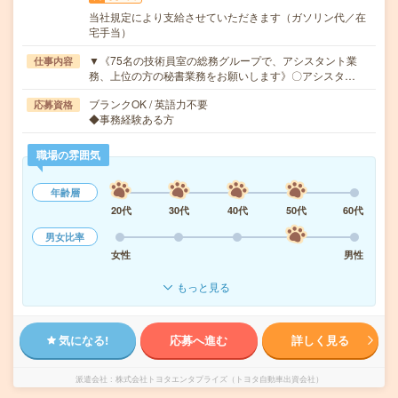
当社規定により支給させていただきます（ガソリン代／在
宅手当）
▼《75名の技術員室の総務グループで、アシスタント業
仕事内容
務、上位の方の秘書業務をお願いします》〇アシスタ…
ブランクOK / 英語力不要
応募資格
◆事務経験ある方
職場の雰囲気
年齢層
20代
30代
40代
50代
60代
男女比率
女性
男性
もっと見る
気になる!
応募へ進む
詳しく見る
派遣会社
株式会社トヨタエンタプライズ（トヨタ自動車出資会社）