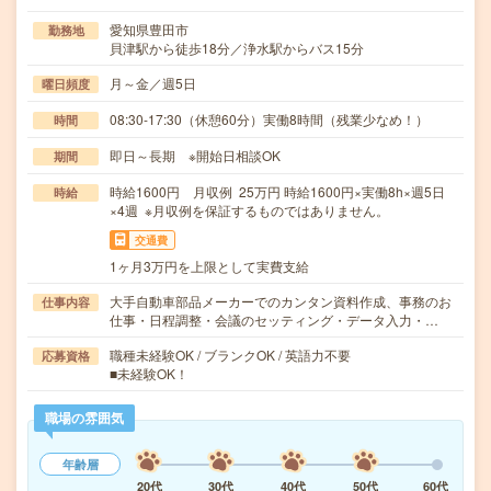
愛知県豊田市
勤務地
貝津駅から徒歩18分／浄水駅からバス15分
月～金／週5日
曜日頻度
08:30-17:30（休憩60分）実働8時間（残業少なめ！）
時間
即日～長期 ※開始日相談OK
期間
時給1600円 月収例 25万円 時給1600円×実働8h×週5日
時給
×4週 ※月収例を保証するものではありません。
交通費
1ヶ月3万円を上限として実費支給
大手自動車部品メーカーでのカンタン資料作成、事務のお
仕事内容
仕事・日程調整・会議のセッティング・データ入力・…
職種未経験OK / ブランクOK / 英語力不要
応募資格
■未経験OK！
職場の雰囲気
年齢層
20代
30代
40代
50代
60代