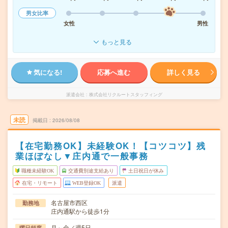
男女比率
女性
男性
もっと見る
気になる!
応募へ進む
詳しく見る
派遣会社
株式会社リクルートスタッフィング
未読
掲載日
2026/08/08
【在宅勤務OK】未経験OK！【コツコツ】残
業ほぼなし▼庄内通で一般事務
職種未経験OK
交通費別途支給あり
土日祝日が休み
在宅・リモート
WEB登録OK
派遣
名古屋市西区
勤務地
庄内通駅から徒歩1分
月～金／週5日
曜日頻度