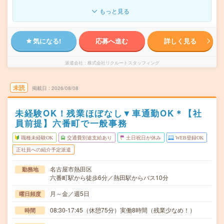
もっと見る
気になる!
応募へ進む
詳しく見る
派遣会社
株式会社リクルートスタッフィング
未読
掲載日
2026/08/08
未経験OK！残業ほぼなし▼車通勤OK＊【社
員前提】六番町で一般事務
職種未経験OK
交通費別途支給あり
土日祝日が休み
WEB登録OK
正社員への紹介予定派遣
名古屋市熱田区
勤務地
六番町駅から徒歩6分／熱田駅からバス10分
月～金／週5日
曜日頻度
08:30-17:45（休憩75分）実働8時間（残業少なめ！）
時間