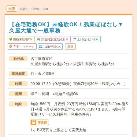
未読
掲載日
2026/08/08
【在宅勤務OK】未経験OK！残業ほぼなし▼
久屋大通で一般事務
職種未経験OK
交通費別途支給あり
土日祝日が休み
在宅・リモート
WEB登録OK
派遣
名古屋市東区
勤務地
久屋大通駅から徒歩2分／栄(愛知県)駅から徒歩6分
月～金／週5日
曜日頻度
09:00-17:30（休憩60分）実働7時間30分（残業少なめ！）
時間
即日～長期 ※開始日相談OK
期間
時給1560円 月収例 23万円 時給1560円×実働7h30m×週5
時給
日×4週 ※月収例を保証するものではありません。※給与即
受取りサービス利用可（利用条件有）
交通費
1ヶ月3万円を上限として実費支給