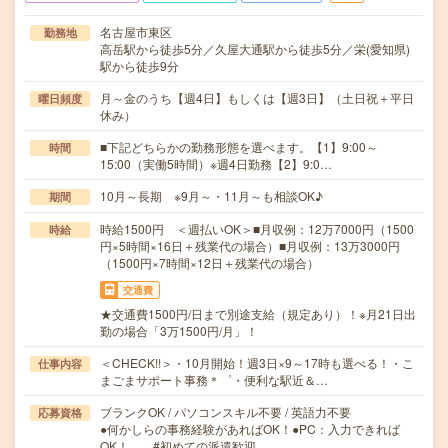
名古屋市東区
勤務地
高岳駅から徒歩5分／久屋大通駅から徒歩5分／栄(愛知県)
駅から徒歩9分
月～金のうち【週4日】もしくは【週3日】（土日祝＋平日
曜日頻度
休み）
■下記どちらかの勤務形態を選べます。【1】9:00～
時間
15:00（実働5時間）※週4日勤務【2】9:0…
10月～長期 ※9月～・11月～も相談OK♪
期間
時給1500円 ＜週払いOK＞■月収例：12万7000円（1500
時給
円×5時間×16日＋残業代の場合）■月収例：13万3000円
（1500円×7時間×12日＋残業代の場合）
交通費
★交通費1500円/日まで別途支給（規定あり）！※月21日出
勤の場合「3万1500円/月」！
＜CHECK!!＞・10月開始！週3日×9～17時も選べる！・こ
仕事内容
まごまサポート事務＊゜・便利な駅近＆…
ブランクOK / パソコンスキル不要 / 英語力不要
応募資格
●何かしらの事務経験があればOK！●PC：入力できれば
OK！ #初めての派遣歓迎