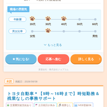
職場の雰囲気
年齢層
20代
30代
40代
50代
60代
男女比率
女性
男性
もっと見る
気になる!
応募へ進む
詳しく見る
派遣会社
株式会社ジョブコム
未読
掲載日
2026/08/08
トヨタ自動車＊【9時～16時まで】時短勤務＆
残業なしの事務サポート
交通費別途支給あり
土日祝日が休み
残業なし
WEB登録OK