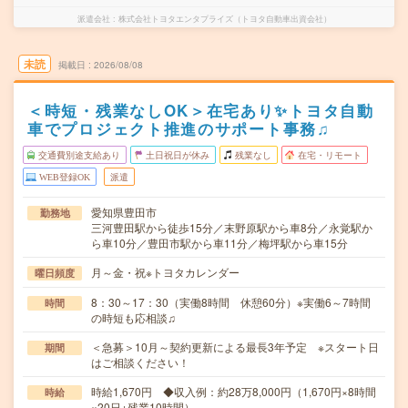
派遣会社
株式会社トヨタエンタプライズ（トヨタ自動車出資会社）
未読
掲載日
2026/08/08
＜時短・残業なしOK＞在宅あり✨トヨタ自動
車でプロジェクト推進のサポート事務♫
交通費別途支給あり
土日祝日が休み
残業なし
在宅・リモート
WEB登録OK
派遣
愛知県豊田市
勤務地
三河豊田駅から徒歩15分／末野原駅から車8分／永覚駅か
ら車10分／豊田市駅から車11分／梅坪駅から車15分
月～金・祝※トヨタカレンダー
曜日頻度
8：30～17：30（実働8時間 休憩60分）※実働6～7時間
時間
の時短も応相談♫
＜急募＞10月～契約更新による最長3年予定 ※スタート日
期間
はご相談ください！
時給1,670円 ◆収入例：約28万8,000円（1,670円×8時間
時給
×20日+残業10時間）