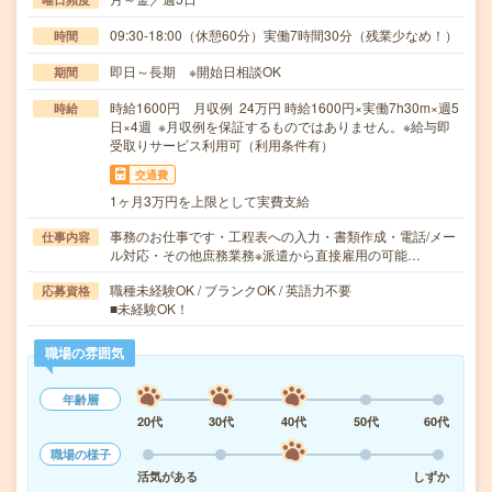
09:30-18:00（休憩60分）実働7時間30分（残業少なめ！）
時間
即日～長期 ※開始日相談OK
期間
時給1600円 月収例 24万円 時給1600円×実働7h30m×週5
時給
日×4週 ※月収例を保証するものではありません。※給与即
受取りサービス利用可（利用条件有）
交通費
1ヶ月3万円を上限として実費支給
事務のお仕事です・工程表への入力・書類作成・電話/メー
仕事内容
ル対応・その他庶務業務※派遣から直接雇用の可能…
職種未経験OK / ブランクOK / 英語力不要
応募資格
■未経験OK！
職場の雰囲気
年齢層
20代
30代
40代
50代
60代
職場の様子
活気がある
しずか