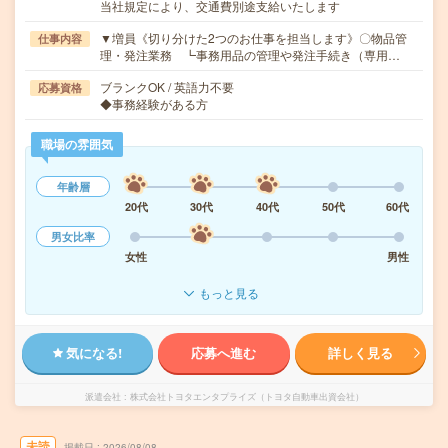
当社規定により、交通費別途支給いたします
▼増員《切り分けた2つのお仕事を担当します》〇物品管
仕事内容
理・発注業務 ┗事務用品の管理や発注手続き（専用…
ブランクOK / 英語力不要
応募資格
◆事務経験がある方
職場の雰囲気
年齢層
20代
30代
40代
50代
60代
男女比率
女性
男性
もっと見る
気になる!
応募へ進む
詳しく見る
派遣会社
株式会社トヨタエンタプライズ（トヨタ自動車出資会社）
未読
掲載日
2026/08/08