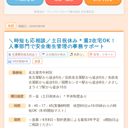
派遣会社
マンパワーグループ株式会社 名古屋支店
未読
掲載日
2026/08/08
＼時短も応相談／土日祝休み＊週2在宅OK！
人事部門で安全衛生管理の事務サポート
交通費別途支給あり
土日祝日が休み
残業なし
在宅・リモート
WEB登録OK
派遣
名古屋市中村区
勤務地
名古屋駅から徒歩5分／近鉄名古屋駅から徒歩5分／名鉄名
古屋駅から徒歩5分／国際センター駅から徒歩8分／ささし
まライブ駅から徒歩15分
月～金（土日祝休み）＊半休制度あり
曜日頻度
8：45～17：45(実働8時間 休憩60分)※16:00終わりの時
時間
短OK（8:45開始マスト）
＜急募＞9月8日～契約更新による最長3年予定 ※開始日は
期間
ご相談ください