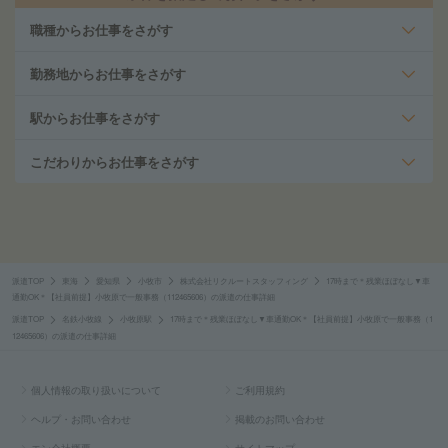
職種からお仕事をさがす
勤務地からお仕事をさがす
駅からお仕事をさがす
こだわりからお仕事をさがす
派遣TOP
東海
愛知県
小牧市
株式会社リクルートスタッフィング
17時まで＊残業ほぼなし▼車
通勤OK＊【社員前提】小牧原で一般事務（112465606）の派遣の仕事詳細
派遣TOP
名鉄小牧線
小牧原駅
17時まで＊残業ほぼなし▼車通勤OK＊【社員前提】小牧原で一般事務（1
12465606）の派遣の仕事詳細
個人情報の取り扱いについて
ご利用規約
ヘルプ・お問い合わせ
掲載のお問い合わせ