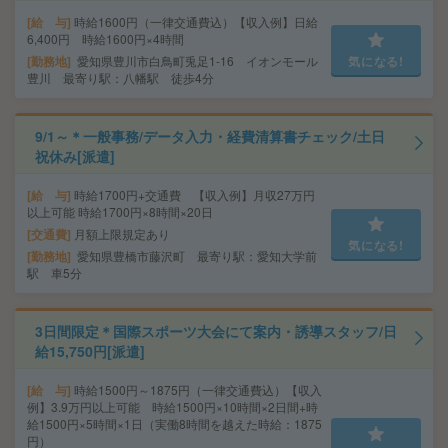
給 与
時給1600円（一律交通費込）【収入例】日給
6,400円 時給1600円×4時間
勤務地
愛知県豊川市白鳥町兎足1-16 イオンモール
気になる!
豊川 最寄り駅：八幡駅 徒歩4分
9/1～＊一般事務/データ入力・経費清算書チェック/土日
祝休み[派遣]
給 与
時給1700円+交通費 【収入例】月収27万円
以上可能 時給1700円×8時間×20日
交通費
月額上限規定あり
気になる!
勤務地
愛知県豊橋市藤沢町 最寄り駅：愛知大学前
駅 車5分
3日間限定＊国際スポーツ大会にて案内・誘導スタッフ/日
給15,750円[派遣]
給 与
時給1500円～1875円（一律交通費込）【収入
例】3.9万円以上可能 時給1500円×10時間×2日間+時
給1500円×5時間×1日（実働8時間を越えた時給：1875
円）