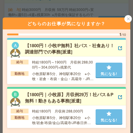
給 与
時給3000円 月収例 59万円 時給3000円×実
働8h×週5日×4週+残業30h ※月収例を保証するもので
はありません。
どちらのお仕事が気になりますか？
交通費
1ヶ月3万円を上限として実費支給
気になる!
勤務地
三河線 豊田市 バス58分 三河線 土橋(愛
1
/10
知県) バス75分 ※車通勤可能
【1800円！小牧/P無料】社バス・社食あり！
調達部門での事務[派遣]
【2名募集】週3～4日在宅＊未経験OK＊メールで面接日
程調整[派遣]
時給1800円～1900円 月収例 288,00
給与
0円～304,000円+残業代
給 与
時給1500円＋交 【月収例】296,250円～ ■
小牧原駅車5分、神領駅車20分 ※小
気になる!
勤務地
給与の前払いが可能な速払いサービスあり
牧・岩倉・布袋・金山・高蔵寺・JR春
日井駅より社バスあり（無料駐車場あ
交通費
交通費支給あり
り）
気になる!
勤務地
愛知県名古屋市中村区 名古屋地下鉄東山
【1800円｜小牧原】月収例29万！社バス＆P
線 名古屋駅徒歩1分、名鉄名古屋本線 名鉄名古屋駅徒
無料！動きもある事務[派遣]
歩1分
時給1800円 月収例 288,000円
給与
小牧原駅車5分、神領駅車20分 ※小
週4日＊10-15時の時短勤務！時給1500円以上！非営利団
勤務地
気になる!
牧/岩倉/布袋/金山/高蔵寺/JR春日井駅
体で事務アシスタント[派遣]
より社バスあり（無料駐車場あり）