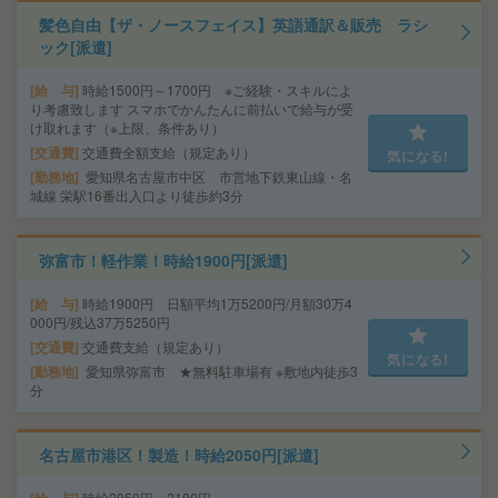
髪色自由【ザ・ノースフェイス】英語通訳＆販売 ラシ
ック[派遣]
給 与
時給1500円～1700円 ※ご経験・スキルによ
り考慮致します スマホでかんたんに前払いで給与が受
け取れます（※上限、条件あり）
交通費
交通費全額支給（規定あり）
気になる!
勤務地
愛知県名古屋市中区 市営地下鉄東山線・名
城線 栄駅16番出入口より徒歩約3分
弥富市！軽作業！時給1900円[派遣]
給 与
時給1900円 日額平均1万5200円/月額30万4
000円/残込37万5250円
交通費
交通費支給（規定あり）
気になる!
勤務地
愛知県弥富市 ★無料駐車場有 ※敷地内徒歩3
分
名古屋市港区！製造！時給2050円[派遣]
時給2050円～2100円