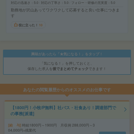
対応の迅速さ
5.0
対応の丁寧さ
5.0
フォロー・研修の充実度
5.0
勤務地が沢山あってワクワクして応募すると良い仕事につきま
す
役に立った！
10
興味があったら「★気になる！」をタップ！
「気になる！」を押しておくと、
保存した求人を
後でまとめてチェック
できます！
あなたの閲覧履歴からのオススメのお仕事です
【1800円！小牧/P無料】社バス・社食あり！調達部門で
の事務[派遣]
給 与
時給1800円～1900円 月収例 288,000円～3
04,000円+残業代