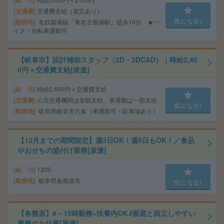
給 与
交通費
交通費支給（規定あり）
気になる!
勤務地
名鉄築港線「東名古屋港駅」徒歩10分 ★バ
イク・自転車通勤可
【岐阜市】設計補助スタッフ（2D・3DCAD）｜時給2,40
0円＋交通費支給[派遣]
給 与
時給2,400円＋交通費支給
交通費
公共交通機関は全額支給、車通勤は一部支給
気になる!
勤務地
岐阜県岐阜市六条（車通勤可・駐車場あり）
【12月までの期間限定】週3日OK！週5日もOK！／食品
やおせちの盛付け業務[派遣]
給 与
1200
勤務地
岐阜県各務原市
気になる!
【各務原】9～15時勤務×扶養内OK♪家庭と両立しやすい
事務のお仕事[派遣]