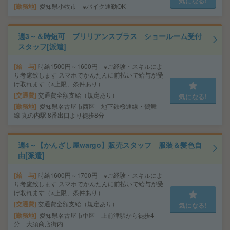
気になる!
勤務地
愛知県小牧市 ※バイク通勤OK
週3～＆時短可 ブリリアンスプラス ショールーム受付
スタッフ[派遣]
給 与
時給1500円～1600円 ※ご経験・スキルによ
り考慮致します スマホでかんたんに前払いで給与が受
け取れます（※上限、条件あり）
交通費
交通費全額支給（規定あり）
気になる!
勤務地
愛知県名古屋市西区 地下鉄桜通線・鶴舞
線 丸の内駅 8番出口より徒歩8分
週4～【かんざし屋wargo】販売スタッフ 服装＆髪色自
由[派遣]
給 与
時給1600円～1700円 ※ご経験・スキルによ
り考慮致します スマホでかんたんに前払いで給与が受
け取れます（※上限、条件あり）
交通費
交通費全額支給（規定あり）
気になる!
勤務地
愛知県名古屋市中区 上前津駅から徒歩4
分 大須商店街内