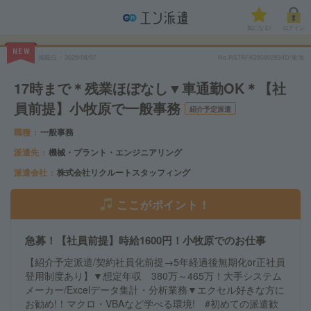
気になる!
ログイン
NEW
掲載日
2026/08/07
No.RSTAFK260802934D/東海
17時まで＊残業ほぼなし▼車通勤OK＊【社
員前提】小牧原で一般事務
紹介予定派遣
職種
一般事務
派遣先
機械・プラント・エンジニアリング
派遣会社
株式会社リクルートスタッフィング
ここがポイント！
急募！【社員前提】時給1600円！小牧原でのお仕事
【紹介予定派遣/契約社員化前提→5年経過後無期化or正社員
登用制度あり】▼想定年収 380万～465万！大手システム
メーカー/Excelデータ集計・分析業務▼エクセル好きな方に
お勧め!！マクロ・VBAなど学べる環境! #初めての派遣歓