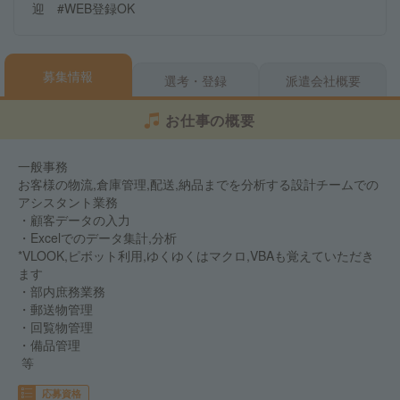
迎 #WEB登録OK
募集情報
選考・登録
派遣会社概要
お仕事の概要
一般事務
お客様の物流,倉庫管理,配送,納品までを分析する設計チームでの
アシスタント業務
・顧客データの入力
・Excelでのデータ集計,分析
*VLOOK,ピボット利用,ゆくゆくはマクロ,VBAも覚えていただき
ます
・部内庶務業務
・郵送物管理
・回覧物管理
・備品管理
等
応募資格