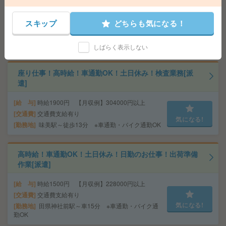
給 与
時給1500円～1600円＋交 【月収例】120,0
00円～ ■給与の前払いが可能な速払いサービスあり
スキップ
どちらも気になる！
交通費
交通費支給あり
気になる!
勤務地
愛知県名古屋市中区 中央本線（東海） 金山
（愛知）駅徒歩6分
しばらく表示しない
座り仕事！高時給！車通勤OK！土日休み！検査業務[派
遣]
給 与
時給1900円 【月収例】304000円以上
交通費
交通費支給有り
気になる!
勤務地
味美駅～徒歩13分 ※車通勤・バイク通勤OK
高時給！車通勤OK！土日休み！日勤のお仕事！出荷準備
作業[派遣]
給 与
時給1500円 【月収例】228000円以上
交通費
交通費支給有り
気になる!
勤務地
田県神社前駅～車15分 ※車通勤・バイク通
勤OK