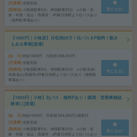
交通費
全額支給
気になる!
勤務地
小牧原駅車5分、神領駅車20分 ※小牧・岩
倉・布袋・金山・高蔵寺・JR春日井駅より社バスあり
（無料駐車場あり）
【1800円｜小牧原】月収例29万！社バス＆P無料！動き
もある事務[派遣]
給 与
時給1800円 月収例 288,000円
交通費
全額支給
勤務地
小牧原駅車5分、神領駅車20分 ※小牧/岩倉/
気になる!
布袋/金山/高蔵寺/JR春日井駅より社バスあり（無料駐
車場あり）
【1900円｜小牧】社バス・無料Pあり！購買・営業事務経
験者に[派遣]
給 与
時給1900円 月収例 304,000円+残業代
交通費
全額支給
勤務地
小牧原駅車5分、神領駅車20分 ※小牧・岩
気になる!
倉・布袋・金山・高蔵寺・JR春日井駅より社バスあり