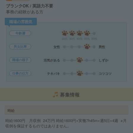
ブランクOK / 英語力不要
事務の経験がある方
職場の雰囲気
年齢層
20代
30代
40代
50代
60代
男女比率
女性
男性
職場の様子
活気がある
しずか
仕事の仕方
テキパキ
コツコツ
募集情報
時給
時給1600円 月収例 24万円 時給1600円×実働7h45m×週5日×4週 ※月
収例を保証するものではありません。