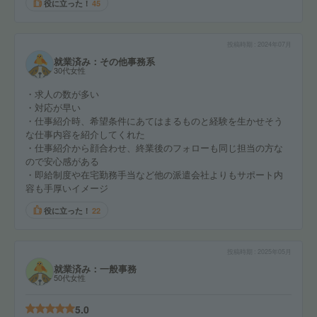
役に立った！
45
投稿時期
2024年07月
就業済み：その他事務系
30代女性
・求人の数が多い
・対応が早い
・仕事紹介時、希望条件にあてはまるものと経験を生かせそう
な仕事内容を紹介してくれた
・仕事紹介から顔合わせ、終業後のフォローも同じ担当の方な
ので安心感がある
・即給制度や在宅勤務手当など他の派遣会社よりもサポート内
容も手厚いイメージ
役に立った！
22
投稿時期
2025年05月
就業済み：一般事務
50代女性
5.0