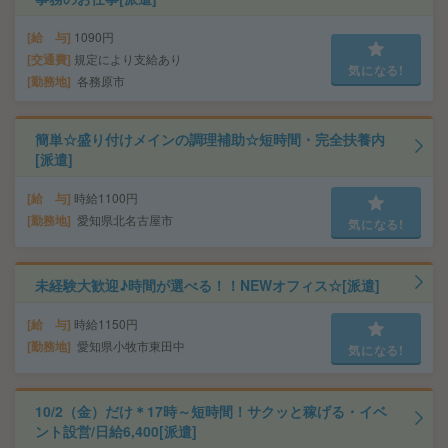
給 与
1090円
交通費
規定により支給あり
気になる!
勤務地
各務原市
簡単☆盛り付けメインの調理補助☆短時間・完全扶養内
[派遣]
給 与
時給1100円
勤務地
愛知県北名古屋市
気になる!
未経験大歓迎♪時間が選べる！！NEWオフィス☆[派遣]
給 与
時給1150円
勤務地
愛知県小牧市東田中
気になる!
10/2（金）だけ＊17時～短時間！サクッと稼げる・イベ
ント設営/日給6,400[派遣]