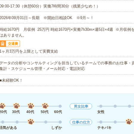
09:00-17:30（休憩60分）実働7時間30分（残業少なめ！）
2026年09月01日～長期 ※開始日相談OK ※9月～！
時給1670円 月収例 25万円 時給1670円×実働7h30m×週5日×4週 ※月収
はありません。
交通費
1ヶ月3万円を上限として実費支給
データの分析やコンサルティングを担当しているチームでの事務のお仕事・
集計・スケジュール管理・メール対応・電話対応
■未経験OK！
男女比率
20代
30代
40代
50代
60代
女性
仕事の仕方
活気がある
しずか
テキパキ