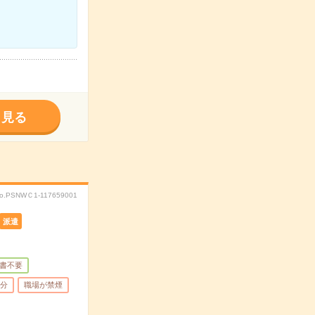
く見る
o.PSNWＣ1-117659001
派遣
書不要
5分
職場が禁煙