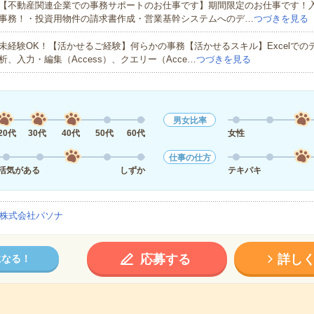
【不動産関連企業での事務サポートのお仕事です】期間限定のお仕事です！
事務！・投資用物件の請求書作成・営業基幹システムへのデ…
つづきを見る
未経験OK！【活かせるご経験】何らかの事務【活かせるスキル】Excelでの
析、入力・編集（Access）、クエリー（Acce…
つづきを見る
男女比率
20代
30代
40代
50代
60代
女性
仕事の仕方
活気がある
しずか
テキパキ
株式会社パソナ
応募する
詳し
になる！