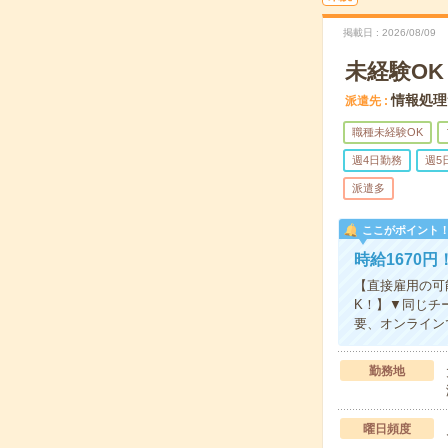
掲載日
2026/08/09
未経験O
情報処理
派遣先
職種未経験OK
週4日勤務
週5
派遣多
ここがポイント
時給1670
【直接雇用の可
K！】▼同じチ
要、オンラインで
勤務地
曜日頻度