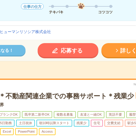
仕事の仕方
テキパキ
コツコツ
ヒューマンリソシア株式会社
応募する
詳し
になる！
N
K＊不動産関連企業での事務サポート＊残業少
界
ブランクOK
既卒第二新卒OK
複数名募集
友達と一緒OK
英語不要
履歴
5日勤務
土日祝休
朝10時以降スタート
残業少
住宅
交費支給
駅歩
Excel
PowerPoint
Access