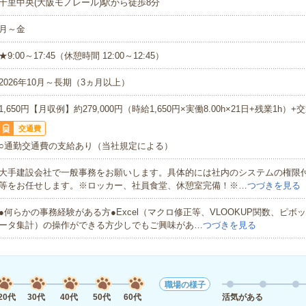
千里中央(大阪モノレール)駅から徒歩8分
月～金
★9:00～17:45（休憩時間 12:00～12:45）
2026年10月～長期（3ヵ月以上）
1,650円【月収例】約279,000円（時給1,650円×実働8.00h×21日+残業1h）+
交通費
○通勤交通費の支給あり（当社規定による）
大手建設会社で一般事務をお願いします。具体的には社内のシステムの権限
等をお任せします。※ロッカー、社員食堂、休憩室完備！※…
つづきを見る
●何らかの事務経験がある方●Excel（マクロ修正等、VLOOKUP関数、ピボ
ータ集計）の操作ができる方少しでもご興味があ…
つづきを見る
職場の様子
20代
30代
40代
50代
60代
活気がある