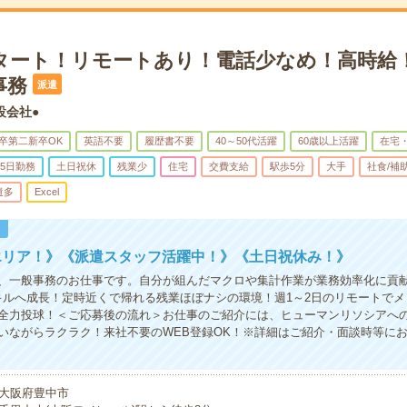
スタート！リモートあり！電話少なめ！高時給
事務
派遣
設会社●
卒第二新卒OK
英語不要
履歴書不要
40～50代活躍
60歳以上活躍
在宅
5日勤務
土日祝休
残業少
住宅
交費支給
駅歩5分
大手
社食/補
遣多
Excel
！
エリア！》《派遣スタッフ活躍中！》《土日祝休み！》
、一般事務のお仕事です。自分が組んだマクロや集計作業が業務効率化に貢
キルへ成長！定時近くで帰れる残業ほぼナシの環境！週1～2日のリモートで
全力投球！＜ご応募後の流れ＞お仕事のご紹介には、ヒューマンリソシアへ
いながらラクラク！来社不要のWEB登録OK！※詳細はご紹介・面談時等に
大阪府豊中市