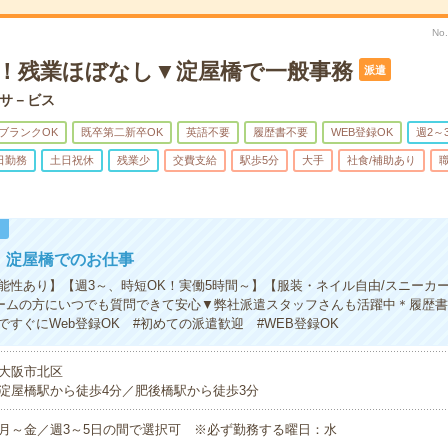
No
K！残業ほぼなし▼淀屋橋で一般事務
派遣
サ－ビス
ブランクOK
既卒第二新卒OK
英語不要
履歴書不要
WEB登録OK
週2～
日勤務
土日祝休
残業少
交費支給
駅歩5分
大手
社食/補助あり
！
円！淀屋橋でのお仕事
能性あり】【週3～、時短OK！実働5時間～】【服装・ネイル自由/スニーカ
ームの方にいつでも質問できて安心▼弊社派遣スタッフさんも活躍中＊履歴
すぐにWeb登録OK #初めての派遣歓迎 #WEB登録OK
大阪市北区
淀屋橋駅から徒歩4分／肥後橋駅から徒歩3分
月～金／週3～5日の間で選択可 ※必ず勤務する曜日：水