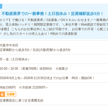
！
円！不動産業界での一般事務！土日祝休み！淀屋橋駅徒歩3分！
エリア】で働ける！不動産業界／2名募集／OAスキルいかせます／一般事務
り。受入体制バッチリ！期間限定業務です。＼来社不要！Web面談で登録完了！
事多数】 こちらのお仕事以外にもご紹介可能です。 お仕事での不安・心配ご
！ 少し先のスタートの求人もあり！#初めての派遣歓迎
大阪市中央区
淀屋橋駅から徒歩3分／北浜(大阪府)駅から徒歩5分
月～金（土日祝休み）
10:00～18:00 （実働7時間）休憩60分 ※残業少
2026年9月上旬～2026年11月30日頃までのお仕事 #9月～開始OK！
時給1580円 ※月収例 222000円～
交通費
交通費規定に基づき交通費支給