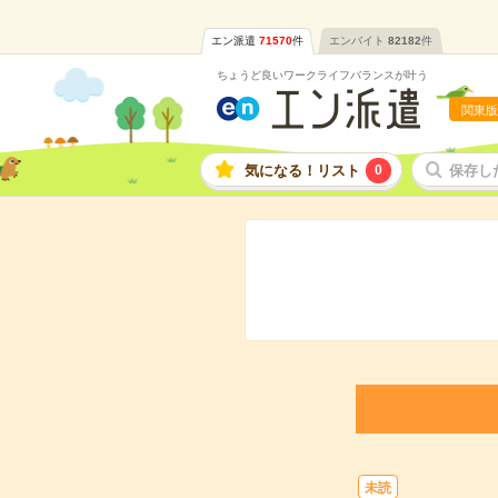
エン派遣
71570
件
エンバイト
82182
件
ちょうど良いワークライフバランスが叶う
関東版
気になる！リスト
0
保存し
未読