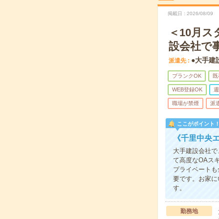
掲載日
2026/08/09
＜10月
設会社で
●大手建
派遣先
ブランクOK
既
WEB登録OK
週
職場が禁煙
派
ここがポイント
《千里中央
大手建設会社で
て高度なOAス
プライベートも
要です。お家に
す。
勤務地