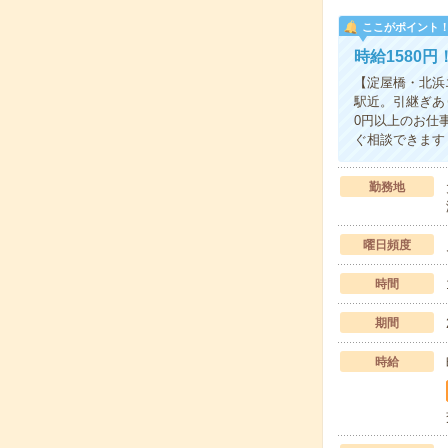
ここがポイント
時給1580
【淀屋橋・北浜
駅近。引継ぎあ
0円以上のお仕
ぐ相談できます
勤務地
曜日頻度
時間
期間
時給