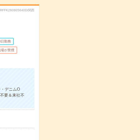
.RFFK260805640D/関西
3日勤務
職場が禁煙
ー・デニムO
書不要＆来社不