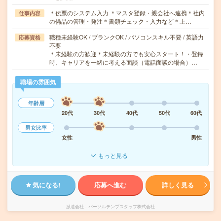
＊伝票のシステム入力 ＊マスタ登録・親会社へ連携＊社内
仕事内容
の備品の管理・発注＊書類チェック・入力など＊上…
職種未経験OK / ブランクOK / パソコンスキル不要 / 英語力
応募資格
不要
＊未経験の方歓迎＊未経験の方でも安心スタート！・登録
時、キャリアを一緒に考える面談（電話面談の場合）…
職場の雰囲気
年齢層
20代
30代
40代
50代
60代
男女比率
女性
男性
もっと見る
気になる!
応募へ進む
詳しく見る
派遣会社
パーソルテンプスタッフ株式会社