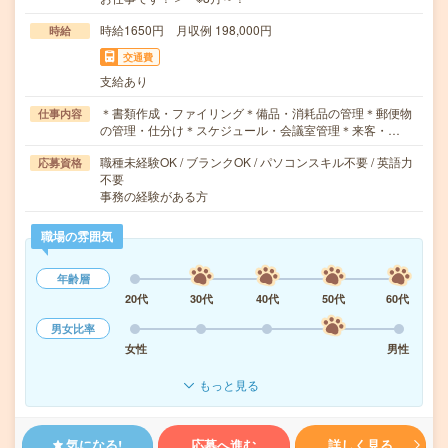
時給1650円 月収例 198,000円
時給
交通費
支給あり
＊書類作成・ファイリング＊備品・消耗品の管理＊郵便物
仕事内容
の管理・仕分け＊スケジュール・会議室管理＊来客・…
職種未経験OK / ブランクOK / パソコンスキル不要 / 英語力
応募資格
不要
事務の経験がある方
職場の雰囲気
年齢層
20代
30代
40代
50代
60代
男女比率
女性
男性
もっと見る
気になる!
応募へ進む
詳しく見る