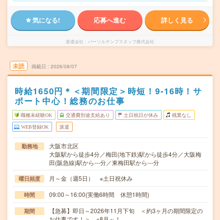
気になる!
応募へ進む
詳しく見る
派遣会社
パーソルテンプスタッフ株式会社
未読
掲載日
2026/08/07
時給1650円＊＜期間限定＞時短！9‐16時！サ
ポート中心！総務のお仕事
職種未経験OK
交通費別途支給あり
土日祝日が休み
残業なし
WEB登録OK
派遣
大阪市北区
勤務地
大阪駅から徒歩4分／梅田(地下鉄)駅から徒歩4分／大阪梅
田(阪急線)駅から---分／東梅田駅から---分
月～金（週5日） ※土日祝休み
曜日頻度
09:00～16:00(実働6時間 休憩1時間)
時間
【急募】即日～2026年11月下旬 ＜約3ヶ月の期間限定の
期間
お仕事です！＞ ※8月～！