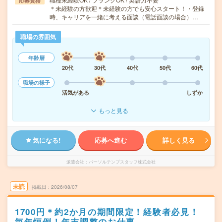
応募資格
＊未経験の方歓迎＊未経験の方でも安心スタート！・登録
時、キャリアを一緒に考える面談（電話面談の場合）…
職場の雰囲気
年齢層
20代
30代
40代
50代
60代
職場の様子
活気がある
しずか
もっと見る
気になる!
応募へ進む
詳しく見る
派遣会社
パーソルテンプスタッフ株式会社
未読
掲載日
2026/08/07
1700円＊約2か月の期間限定！経験者必見！
毎年恒例！年末調整のお仕事