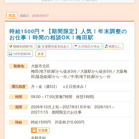
未読
掲載日
2026/08/07
時給1500円＊【期間限定】人気！年末調整の
お仕事！時間の相談OK！梅田駅
職種未経験OK
交通費別途支給あり
土日祝日が休み
残業なし
WEB登録OK
派遣
大阪市北区
勤務地
梅田(地下鉄)駅から徒歩3分／大阪駅から徒歩3分／大阪梅
田(阪急線)駅から---分／中津(地下鉄)駅から---分
月～金（週5日） ※土日祝休み！
曜日頻度
09:00～17:00(実働7時間 休憩1時間)
時間
2026年10月上旬～2027年01月中旬 2026/10/1～
期間
2027/1/15 期間限定のお仕事
時給1500円 月収例 210,000円
時給
交通費
全額支給