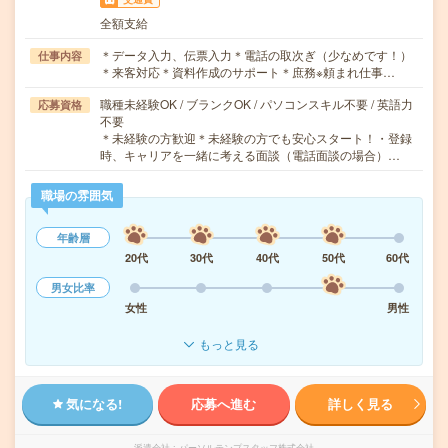
全額支給
＊データ入力、伝票入力＊電話の取次ぎ（少なめです！）
仕事内容
＊来客対応＊資料作成のサポート＊庶務※頼まれ仕事…
職種未経験OK / ブランクOK / パソコンスキル不要 / 英語力
応募資格
不要
＊未経験の方歓迎＊未経験の方でも安心スタート！・登録
時、キャリアを一緒に考える面談（電話面談の場合）…
職場の雰囲気
年齢層
20代
30代
40代
50代
60代
男女比率
女性
男性
もっと見る
気になる!
応募へ進む
詳しく見る
派遣会社
パーソルテンプスタッフ株式会社