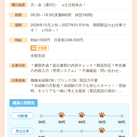
月～金（週5日） ※土日祝休み！
曜日頻度
09:30～18:30(実働8時間 休憩1時間)
時間
2026年10月上旬～2027年01月中旬 期間限定のお仕事で
期間
す！ ※10月～！
時給1550円 月収例 248,000円
時給
交通費
全額支給
＊書類作成＊提出書類の内容チェック＊郵送対応＊申告書
仕事内容
の内容入力（専用システム）＊不備確認・問い合わせ…
職種未経験OK / ブランクOK / 英語力不要
応募資格
＊未経験の方歓迎＊未経験の方でも安心スタート！・登録
時、キャリアを一緒に考える面談（電話面談の場合）…
職場の雰囲気
年齢層
20代
30代
40代
50代
60代
男女比率