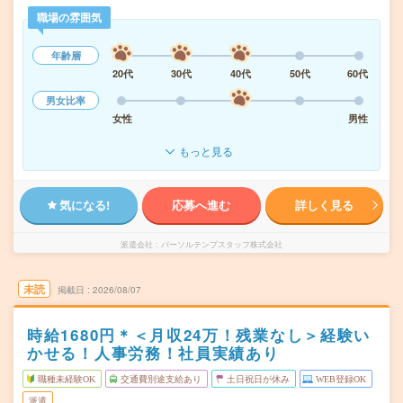
職場の雰囲気
年齢層
20代
30代
40代
50代
60代
男女比率
女性
男性
もっと見る
気になる!
応募へ進む
詳しく見る
派遣会社
パーソルテンプスタッフ株式会社
未読
掲載日
2026/08/07
時給1680円＊＜月収24万！残業なし＞経験い
かせる！人事労務！社員実績あり
職種未経験OK
交通費別途支給あり
土日祝日が休み
WEB登録OK
派遣