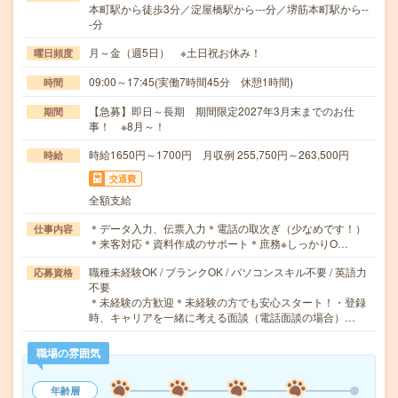
本町駅から徒歩3分／淀屋橋駅から---分／堺筋本町駅から--
-分
月～金（週5日） ※土日祝お休み！
曜日頻度
09:00～17:45(実働7時間45分 休憩1時間)
時間
【急募】即日～長期 期間限定2027年3月末までのお仕
期間
事！ ※8月～！
時給1650円～1700円 月収例 255,750円～263,500円
時給
交通費
全額支給
＊データ入力、伝票入力＊電話の取次ぎ（少なめです！）
仕事内容
＊来客対応＊資料作成のサポート＊庶務※しっかりO…
職種未経験OK / ブランクOK / パソコンスキル不要 / 英語力
応募資格
不要
＊未経験の方歓迎＊未経験の方でも安心スタート！・登録
時、キャリアを一緒に考える面談（電話面談の場合）…
職場の雰囲気
年齢層