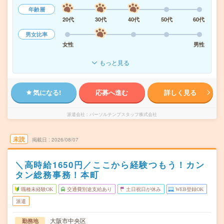
年齢層
20代
30代
40代
50代
60代
男女比率
女性
男性
もっと見る
気になる!
応募へ進む
詳しく見る
派遣会社
パーソルテンプスタッフ株式会社
未読
掲載日
2026/08/07
＼高時給1650円／ここから経験つもう！カン
タン総務事務！本町
職種未経験OK
交通費別途支給あり
土日祝日が休み
WEB登録OK
派遣
大阪市中央区
勤務地