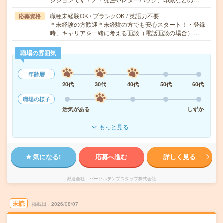
職種未経験OK / ブランクOK / 英語力不要
応募資格
＊未経験の方歓迎＊未経験の方でも安心スタート！・登録
時、キャリアを一緒に考える面談（電話面談の場合）…
職場の雰囲気
年齢層
20代
30代
40代
50代
60代
職場の様子
活気がある
しずか
もっと見る
気になる!
応募へ進む
詳しく見る
派遣会社
パーソルテンプスタッフ株式会社
未読
掲載日
2026/08/07