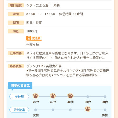
シフトによる週5日勤務
曜日頻度
8：00 ～ 17：00 休憩時間：1時間
時間
即日～長期
期間
1600円
時給
交通費
全額支給
キレイな物流倉庫が職場となります。日々沢山の方が出入
仕事内容
りする環境の中で、働きに来られた方が安全に作業が…
ブランクOK / 英語力不要
応募資格
●第一種衛生管理者免許をお持ちの方●衛生管理者の業務経
験がある方は尚可●パソコンを使用する業務経験が…
職場の雰囲気
年齢層
20代
30代
40代
50代
60代
男女比率
女性
男性