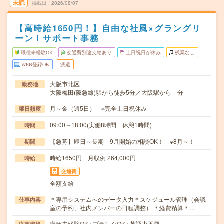
未読
掲載日
2026/08/07
【高時給1650円！】自由な社風×グラングリ
ーン！サポート事務
職種未経験OK
交通費別途支給あり
土日祝日が休み
残業なし
WEB登録OK
派遣
大阪市北区
勤務地
大阪梅田(阪急線)駅から徒歩5分／大阪駅から---分
月～金（週5日） ※完全土日祝休み
曜日頻度
09:00～18:00(実働8時間 休憩1時間)
時間
【急募】即日～長期 9月開始の相談OK！ ※8月～！
期間
時給1650円 月収例 264,000円
時給
交通費
全額支給
＊専用システムへのデータ入力＊スケジュール管理（会議
仕事内容
室の予約、社内メンバーの日程調整） ＊経費精算＊…
職種未経験OK / ブランクOK / 英語力不要