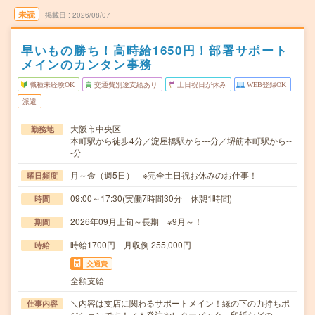
未読
掲載日
2026/08/07
早いもの勝ち！高時給1650円！部署サポート
メインのカンタン事務
職種未経験OK
交通費別途支給あり
土日祝日が休み
WEB登録OK
派遣
大阪市中央区
勤務地
本町駅から徒歩4分／淀屋橋駅から---分／堺筋本町駅から--
-分
月～金（週5日） ※完全土日祝お休みのお仕事！
曜日頻度
09:00～17:30(実働7時間30分 休憩1時間)
時間
2026年09月上旬～長期 ※9月～！
期間
時給1700円 月収例 255,000円
時給
交通費
全額支給
＼内容は支店に関わるサポートメイン！縁の下の力持ちポ
仕事内容
ジションです！／＊発注やレターパック、印紙などの…