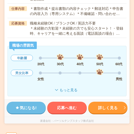
＊書類作成＊提出書類の内容チェック＊郵送対応＊申告書
仕事内容
の内容入力（専用システム）＊不備確認・問い合わせ…
職種未経験OK / ブランクOK / 英語力不要
応募資格
＊未経験の方歓迎＊未経験の方でも安心スタート！・登録
時、キャリアを一緒に考える面談（電話面談の場合）…
職場の雰囲気
年齢層
20代
30代
40代
50代
60代
男女比率
女性
男性
もっと見る
気になる!
応募へ進む
詳しく見る
派遣会社
パーソルテンプスタッフ株式会社