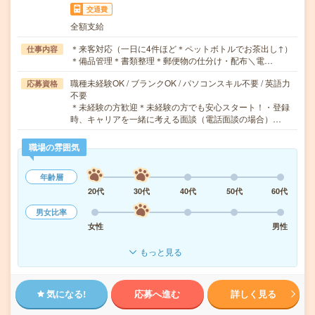
交通費
全額支給
＊来客対応（一日に4件ほど＊ペットボトルでお茶出し↑）
仕事内容
＊備品管理＊書類整理＊郵便物の仕分け・配布＼電…
職種未経験OK / ブランクOK / パソコンスキル不要 / 英語力
応募資格
不要
＊未経験の方歓迎＊未経験の方でも安心スタート！・登録
時、キャリアを一緒に考える面談（電話面談の場合）…
職場の雰囲気
年齢層
20代
30代
40代
50代
60代
男女比率
女性
男性
もっと見る
気になる!
応募へ進む
詳しく見る