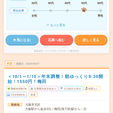
20代
30代
40代
50代
60代
男女比率
女性
男性
もっと見る
気になる!
応募へ進む
詳しく見る
派遣会社
パーソルテンプスタッフ株式会社
未読
掲載日
2026/08/07
＜10/1～1/15＞年末調整！朝ゆっくり9:30開
始！1550円！梅田
職種未経験OK
交通費別途支給あり
土日祝日が休み
残業なし
WEB登録OK
派遣
大阪市北区
勤務地
大阪駅から徒歩3分／梅田(地下鉄)駅から---分