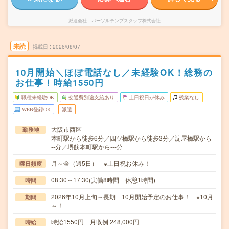
派遣会社
パーソルテンプスタッフ株式会社
未読
掲載日
2026/08/07
10月開始＼ほぼ電話なし／未経験OK！総務の
お仕事！時給1550円
職種未経験OK
交通費別途支給あり
土日祝日が休み
残業なし
WEB登録OK
派遣
大阪市西区
勤務地
本町駅から徒歩6分／四ツ橋駅から徒歩3分／淀屋橋駅から-
--分／堺筋本町駅から---分
月～金（週5日） ※土日祝お休み！
曜日頻度
08:30～17:30(実働8時間 休憩1時間)
時間
2026年10月上旬～長期 10月開始予定のお仕事！ ※10月
期間
～！
時給1550円 月収例 248,000円
時給