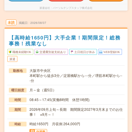
派遣会社
パーソルテンプスタッフ株式会社
未読
掲載日
2026/08/07
【高時給1650円】大手企業！期間限定！総務
事務！残業なし
職種未経験OK
交通費別途支給あり
土日祝日が休み
WEB登録OK
派遣
大阪市中央区
勤務地
本町駅から徒歩3分／淀屋橋駅から---分／堺筋本町駅から--
-分
月～金（週5日）
曜日頻度
08:45～17:45(実働8時間 休憩1時間)
時間
2026年09月上旬～長期 期間限定2027年3月末までのお仕
期間
事！ ※9月～！
時給1650円 月収例 264,000円
時給
交通費