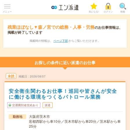
メニュー
気になる!
ログイン
検索
残業ほぼなし▼森ノ宮での総務・人事・労務
のお仕事情報は、
掲載が終了しています
掲載時の情報は、
ページ下部
からご覧いただけます。
お探しの条件に近い派遣のお仕事
未読
掲載日
2026/08/07
安全衛生関わるお仕事！巡回や皆さんが安全
に働ける環境をつくるパトロール業務
交通費別途支給あり
派遣
大阪府茨木市
勤務地
彩都西駅から車10分／茨木市駅から車20分／茨木駅から車
25分