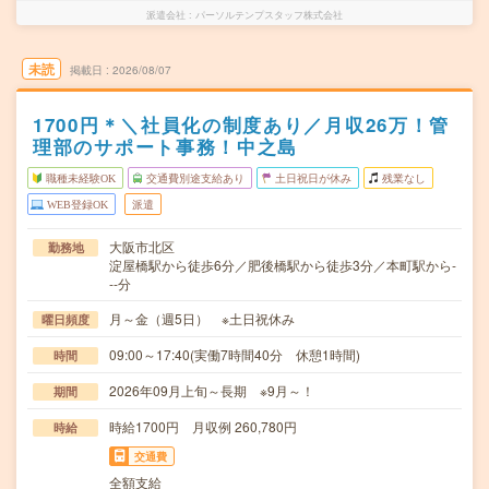
派遣会社
パーソルテンプスタッフ株式会社
未読
掲載日
2026/08/07
1700円＊＼社員化の制度あり／月収26万！管
理部のサポート事務！中之島
職種未経験OK
交通費別途支給あり
土日祝日が休み
残業なし
WEB登録OK
派遣
大阪市北区
勤務地
淀屋橋駅から徒歩6分／肥後橋駅から徒歩3分／本町駅から-
--分
月～金（週5日） ※土日祝休み
曜日頻度
09:00～17:40(実働7時間40分 休憩1時間)
時間
2026年09月上旬～長期 ※9月～！
期間
時給1700円 月収例 260,780円
時給
交通費
全額支給