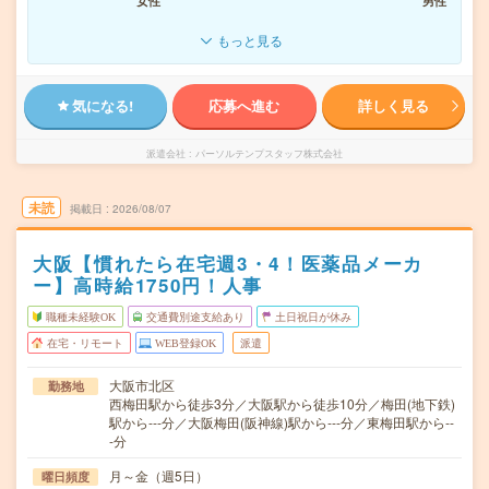
女性
男性
もっと見る
気になる!
応募へ進む
詳しく見る
派遣会社
パーソルテンプスタッフ株式会社
未読
掲載日
2026/08/07
大阪【慣れたら在宅週3・4！医薬品メーカ
ー】高時給1750円！人事
職種未経験OK
交通費別途支給あり
土日祝日が休み
在宅・リモート
WEB登録OK
派遣
大阪市北区
勤務地
西梅田駅から徒歩3分／大阪駅から徒歩10分／梅田(地下鉄)
駅から---分／大阪梅田(阪神線)駅から---分／東梅田駅から--
-分
月～金（週5日）
曜日頻度