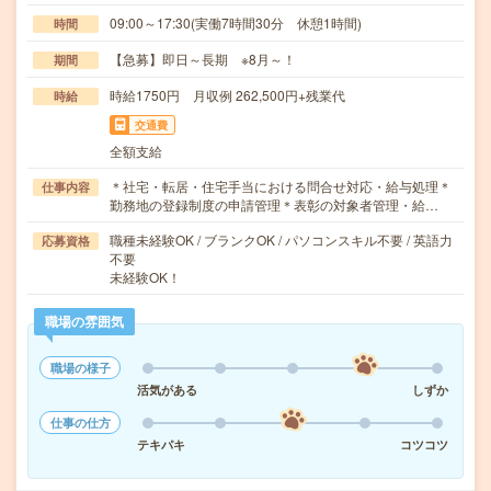
09:00～17:30(実働7時間30分 休憩1時間)
時間
【急募】即日～長期 ※8月～！
期間
時給1750円 月収例 262,500円+残業代
時給
交通費
全額支給
＊社宅・転居・住宅手当における問合せ対応・給与処理＊
仕事内容
勤務地の登録制度の申請管理＊表彰の対象者管理・給…
職種未経験OK / ブランクOK / パソコンスキル不要 / 英語力
応募資格
不要
未経験OK！
職場の雰囲気
職場の様子
活気がある
しずか
仕事の仕方
テキパキ
コツコツ