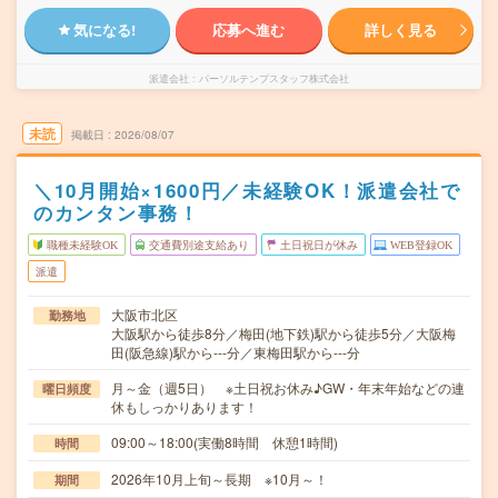
気になる!
応募へ進む
詳しく見る
派遣会社
パーソルテンプスタッフ株式会社
未読
掲載日
2026/08/07
＼10月開始×1600円／未経験OK！派遣会社で
のカンタン事務！
職種未経験OK
交通費別途支給あり
土日祝日が休み
WEB登録OK
派遣
大阪市北区
勤務地
大阪駅から徒歩8分／梅田(地下鉄)駅から徒歩5分／大阪梅
田(阪急線)駅から---分／東梅田駅から---分
月～金（週5日） ※土日祝お休み♪GW・年末年始などの連
曜日頻度
休もしっかりあります！
09:00～18:00(実働8時間 休憩1時間)
時間
2026年10月上旬～長期 ※10月～！
期間