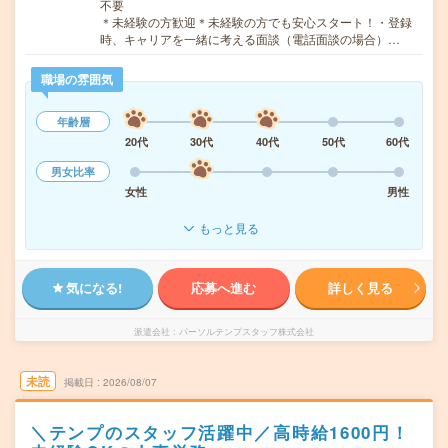
不要
＊未経験の方歓迎＊未経験の方でも安心スタート！・登録
時、キャリアを一緒に考える面談（電話面談の場合）…
職場の雰囲気
年齢層
20代
30代
40代
50代
60代
男女比率
女性
男性
もっと見る
気になる!
応募へ進む
詳しく見る
派遣会社
パーソルテンプスタッフ株式会社
未読
掲載日
2026/08/07
＼テンプのスタッフ活躍中／高時給1600円！