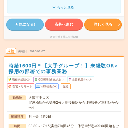
もっと見る
気になる!
応募へ進む
詳しく見る
派遣会社
株式会社antz
未読
掲載日
2026/08/07
時給1600円＊【大手グループ！】未経験OK×
採用の部署での事務業務
職種未経験OK
交通費別途支給あり
土日祝日が休み
在宅・リモート
WEB登録OK
派遣
大阪市中央区
勤務地
淀屋橋駅から徒歩2分／肥後橋駅から徒歩5分／本町駅から-
--分
月～金（週5日）
曜日頻度
08:30～17:15(実働7時間45分 休憩1時間)※09:00開始もご
時間