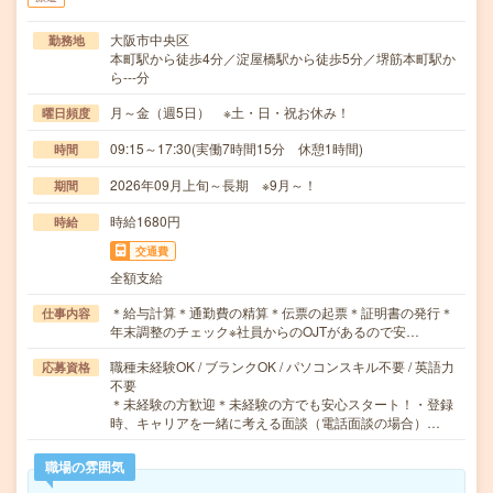
大阪市中央区
勤務地
本町駅から徒歩4分／淀屋橋駅から徒歩5分／堺筋本町駅か
ら---分
月～金（週5日） ※土・日・祝お休み！
曜日頻度
09:15～17:30(実働7時間15分 休憩1時間)
時間
2026年09月上旬～長期 ※9月～！
期間
時給1680円
時給
交通費
全額支給
＊給与計算＊通勤費の精算＊伝票の起票＊証明書の発行＊
仕事内容
年末調整のチェック※社員からのOJTがあるので安…
職種未経験OK / ブランクOK / パソコンスキル不要 / 英語力
応募資格
不要
＊未経験の方歓迎＊未経験の方でも安心スタート！・登録
時、キャリアを一緒に考える面談（電話面談の場合）…
職場の雰囲気