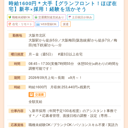
時給1600円＊大手【グランフロント！ほぼ在
宅】新卒×採用！経験を活かそう
職種未経験OK
交通費別途支給あり
土日祝日が休み
在宅・リモート
WEB登録OK
派遣
大阪市北区
勤務地
大阪駅から徒歩5分／大阪梅田(阪急線)駅から徒歩7分／梅
田(地下鉄)駅から---分
月～金（週5日） #週3日以上在宅
曜日頻度
08:45～17:30(実働7時間55分 休憩50分)※終わりの時間を
時間
調整可能です！
2026年09月上旬～長期 ※9月～！
期間
時給1600円 月収例 253,440円+残業代
時給
交通費
全額支給
＼新卒採用（年間予定100名程度）のアシスタント事務で
仕事内容
す＊／＊応募者管理、面接日程の調整・設定（専用…
職種未経験OK / ブランクOK / パソコンスキル不要 / 英語力
応募資格