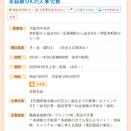
未経験OKの人事労務
職種未経験OK
交通費別途支給あり
土日祝日が休み
WEB登録OK
派遣
大阪市中央区
勤務地
本町駅から徒歩3分／淀屋橋駅から徒歩4分／堺筋本町駅か
ら---分
月～金（週5日） ※完全土日祝休み！
曜日頻度
09:00～18:00(実働8時間 休憩1時間)
時間
2026年09月上旬～長期 ※9月～！
期間
時給1600円 月収例 256,000円
時給
交通費
全額支給
【労務関連全般(※社労士に提出までの業務）がメインで
仕事内容
す】＊給与計算・勤怠管理＊社会保険の手続き＊福利…
職種未経験OK / ブランクOK / 英語力不要
応募資格
＊未経験の方歓迎＊未経験の方でも安心スタート！・登録
時、キャリアを一緒に考える面談（電話面談の場合）…