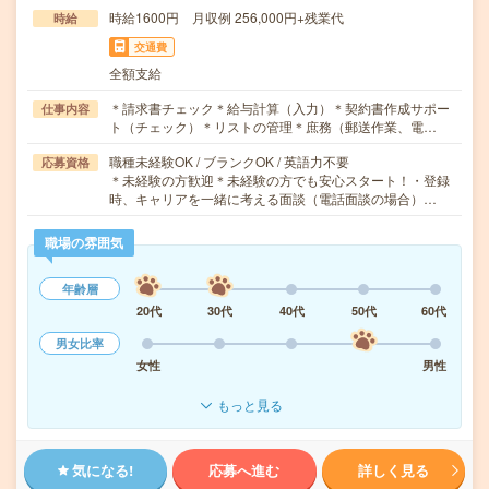
時給1600円 月収例 256,000円+残業代
時給
交通費
全額支給
＊請求書チェック＊給与計算（入力）＊契約書作成サポー
仕事内容
ト（チェック）＊リストの管理＊庶務（郵送作業、電…
職種未経験OK / ブランクOK / 英語力不要
応募資格
＊未経験の方歓迎＊未経験の方でも安心スタート！・登録
時、キャリアを一緒に考える面談（電話面談の場合）…
職場の雰囲気
年齢層
20代
30代
40代
50代
60代
男女比率
女性
男性
もっと見る
気になる!
応募へ進む
詳しく見る