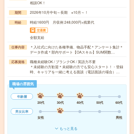
相談OK！
2026年10月中旬～長期 ※10月～！
期間
時給1600円 月収例 248,000円+残業代
時給
交通費
全額支給
＊入社式に向けた各種準備、物品手配＊アンケート集計＊
仕事内容
データ作成＊部内サポート【OAスキル】SUM関数…
職種未経験OK / ブランクOK / 英語力不要
応募資格
＊未経験の方歓迎＊未経験の方でも安心スタート！・登録
時、キャリアを一緒に考える面談（電話面談の場合）…
職場の雰囲気
年齢層
20代
30代
40代
50代
60代
男女比率
女性
男性
もっと見る