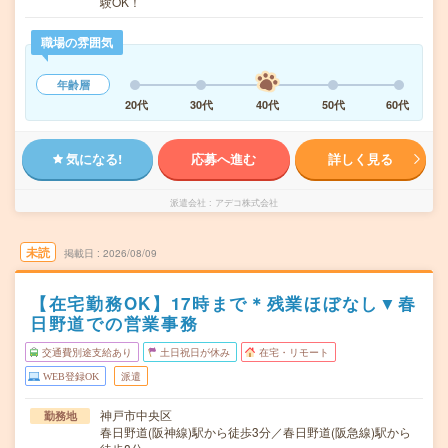
験OK！
職場の雰囲気
年齢層
20代
30代
40代
50代
60代
気になる!
応募へ進む
詳しく見る
派遣会社
アデコ株式会社
未読
掲載日
2026/08/09
【在宅勤務OK】17時まで＊残業ほぼなし▼春
日野道での営業事務
交通費別途支給あり
土日祝日が休み
在宅・リモート
WEB登録OK
派遣
神戸市中央区
勤務地
春日野道(阪神線)駅から徒歩3分／春日野道(阪急線)駅から