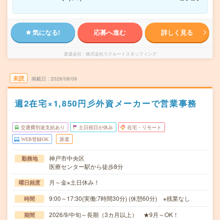
気になる!
応募へ進む
詳しく見る
派遣会社
株式会社リクルートスタッフィング
未読
掲載日
2026/08/09
週2在宅×1,850円彡外資メーカーで営業事務
交通費別途支給あり
土日祝日が休み
在宅・リモート
WEB登録OK
派遣
神戸市中央区
勤務地
医療センター駅から徒歩8分
月～金※土日休み！
曜日頻度
9:00～17:30(実働:7時間30分) (休憩60分) ※残業なし
時間
2026/9/中旬～長期（3カ月以上） ★9月～OK！
期間