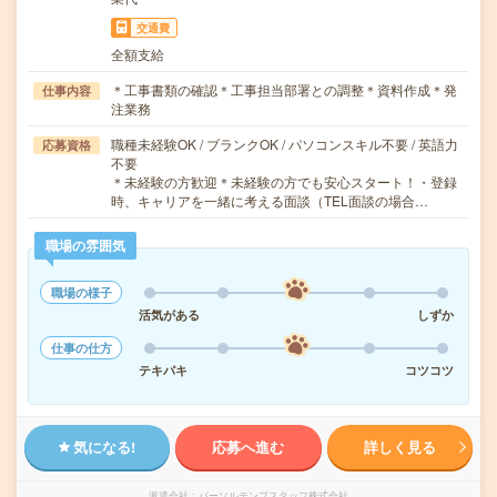
交通費
全額支給
＊工事書類の確認＊工事担当部署との調整＊資料作成＊発
仕事内容
注業務
職種未経験OK / ブランクOK / パソコンスキル不要 / 英語力
応募資格
不要
＊未経験の方歓迎＊未経験の方でも安心スタート！・登録
時、キャリアを一緒に考える面談（TEL面談の場合…
職場の雰囲気
職場の様子
活気がある
しずか
仕事の仕方
テキパキ
コツコツ
気になる!
応募へ進む
詳しく見る
派遣会社
パーソルテンプスタッフ株式会社