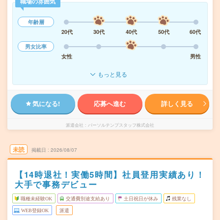
職場の雰囲気
年齢層
20代
30代
40代
50代
60代
男女比率
女性
男性
もっと見る
気になる!
応募へ進む
詳しく見る
派遣会社
パーソルテンプスタッフ株式会社
未読
掲載日
2026/08/07
【14時退社！実働5時間】社員登用実績あり！
大手で事務デビュー
職種未経験OK
交通費別途支給あり
土日祝日が休み
残業なし
WEB登録OK
派遣