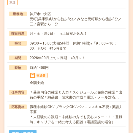
派遣
神戸市中央区
勤務地
元町(兵庫県)駅から徒歩8分／みなと元町駅から徒歩3分／
三ノ宮駅から---分
月～金（週5日） ※土日祝お休み！
曜日頻度
09:00～15:00(実働5時間 休憩1時間)※「9：00～16：
時間
00」もOK #15時まで
2026年09月上旬～長期 ※9月～！
期間
時給1400円
時給
交通費
全額支給
＊受注内容の確認と入力＊スケジュールと在庫の確認＊出
仕事内容
荷の手配＊納品書・請求書の作成＊電話・メール対応…
職種未経験OK / ブランクOK / パソコンスキル不要 / 英語力
応募資格
不要
＊未経験の方歓迎＊未経験の方でも安心スタート！・登録
時、キャリアを一緒に考える面談（電話面談の場合）…