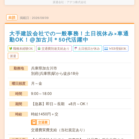
派遣会社
アデコ株式会社
未読
掲載日
2026/08/09
大手建設会社での一般事務！土日祝休み×車通
勤OK！@加古川＊50代活躍中
職種未経験OK
交通費別途支給あり
土日祝日が休み
WEB登録OK
派遣
兵庫県加古川市
勤務地
別府(兵庫県)駅から徒歩18分
月～金
曜日頻度
9:00～18:00
時間
【急募】即日～長期 ※8月～OK！
期間
時給1450円＋交
時給
交通費
交通費実費支給（当社規定あり）