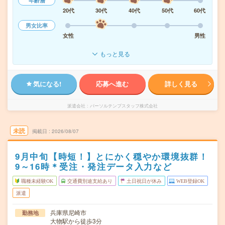
年齢層
20代
30代
40代
50代
60代
男女比率
女性
男性
もっと見る
気になる!
応募へ進む
詳しく見る
派遣会社
パーソルテンプスタッフ株式会社
未読
掲載日
2026/08/07
9月中旬【時短！】とにかく穏やか環境抜群！
9～16時＊受注・発注データ入力など
職種未経験OK
交通費別途支給あり
土日祝日が休み
WEB登録OK
派遣
兵庫県尼崎市
勤務地
大物駅から徒歩3分