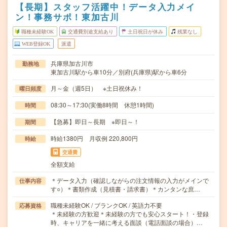
【長期】スタッフ活躍中！データ入力メイ
ン！事務サポ！東加古川
職種未経験OK
交通費別途支給あり
土日祝日が休み
残業なし
WEB登録OK
派遣
兵庫県加古川市
勤務地
東加古川駅から車10分／別府(兵庫県)駅から車6分
月～金（週5日） ※土日祝休み！
曜日頻度
08:30～17:30(実働8時間 休憩1時間)
時間
【急募】即日～長期 ※即日～！
期間
時給1380円 月収例 220,800円
時給
交通費
全額支給
＊データ入力（確認しながらの注文情報の入力がメインで
仕事内容
す○）＊書類作成（見積書・請求書）＊カンタンな庶…
職種未経験OK / ブランクOK / 英語力不要
応募資格
＊未経験の方歓迎＊未経験の方でも安心スタート！・登録
時、キャリアを一緒に考える面談（電話面談の場合）…