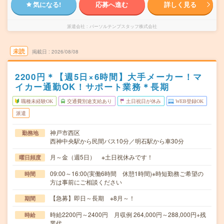
気になる!
応募へ進む
詳しく見る
派遣会社
パーソルテンプスタッフ株式会社
未読
掲載日
2026/08/08
2200円＊【週5日×6時間】大手メーカー！マ
イカー通勤OK！サポート業務＊長期
職種未経験OK
交通費別途支給あり
土日祝日が休み
WEB登録OK
派遣
神戸市西区
勤務地
西神中央駅から民間バス10分／明石駅から車30分
月～金（週5日） ※土日祝休みです！
曜日頻度
09:00～16:00(実働6時間 休憩1時間)※時短勤務ご希望の
時間
方は事前にご相談ください
【急募】即日～長期 ※8月～！
期間
時給2200円～2400円 月収例 264,000円～288,000円+残
時給
業代