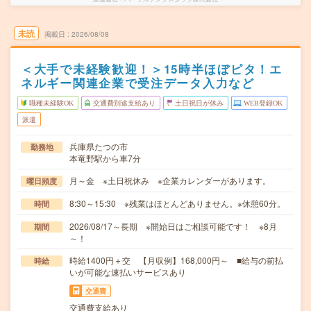
未読
掲載日
2026/08/08
＜大手で未経験歓迎！＞15時半ほぼピタ！エ
ネルギー関連企業で受注データ入力など
職種未経験OK
交通費別途支給あり
土日祝日が休み
WEB登録OK
派遣
兵庫県たつの市
勤務地
本竜野駅から車7分
月～金 ※土日祝休み ※企業カレンダーがあります。
曜日頻度
8:30～15:30 ※残業はほとんどありません。※休憩60分。
時間
2026/08/17～長期 ※開始日はご相談可能です！ ※8月
期間
～！
時給1400円＋交 【月収例】168,000円～ ■給与の前払
時給
いが可能な速払いサービスあり
交通費
交通費支給あり