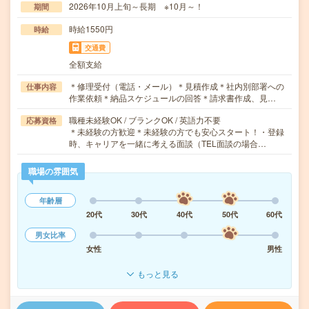
2026年10月上旬～長期 ※10月～！
期間
時給1550円
時給
交通費
全額支給
＊修理受付（電話・メール）＊見積作成＊社内別部署への
仕事内容
作業依頼＊納品スケジュールの回答＊請求書作成、見…
職種未経験OK / ブランクOK / 英語力不要
応募資格
＊未経験の方歓迎＊未経験の方でも安心スタート！・登録
時、キャリアを一緒に考える面談（TEL面談の場合…
職場の雰囲気
年齢層
20代
30代
40代
50代
60代
男女比率
女性
男性
もっと見る