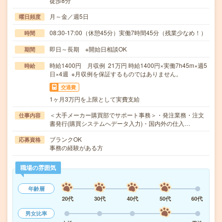
徒歩8分
月～金／週5日
曜日頻度
08:30-17:00（休憩45分）実働7時間45分（残業少なめ！）
時間
即日～長期 ※開始日相談OK
期間
時給1400円 月収例 21万円 時給1400円×実働7h45m×週5
時給
日×4週 ※月収例を保証するものではありません。
交通費
1ヶ月3万円を上限として実費支給
＜大手メーカー購買部でサポート事務＞・発注業務・注文
仕事内容
書発行(購買システムへデータ入力)・国内外の仕入…
ブランクOK
応募資格
事務の経験がある方
職場の雰囲気
年齢層
20代
30代
40代
50代
60代
男女比率