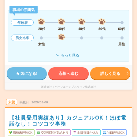
職場の雰囲気
年齢層
20代
30代
40代
50代
60代
男女比率
女性
男性
もっと見る
気になる!
応募へ進む
詳しく見る
派遣会社
パーソルテンプスタッフ株式会社
未読
掲載日
2026/08/08
【社員登用実績あり】カジュアルOK！ほぼ電
話なし！コツコツ事務
職種未経験OK
交通費別途支給あり
土日祝日が休み
WEB登録OK