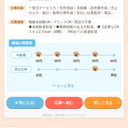
＊受注データ入力｜住所登録｜見積書・請求書作成｜売上
仕事内容
の入力・集計｜振替伝票作成｜支払い伝票処理｜電話…
職種未経験OK / ブランクOK / 英語力不要
応募資格
◆未経験者歓迎！◆事務経験がある方歓迎。◆【必要なOA
スキル】Excel（関数） #初めての派遣歓迎
職場の雰囲気
年齢層
20代
30代
40代
50代
60代
男女比率
女性
男性
もっと見る
気になる!
応募へ進む
詳しく見る
派遣会社
株式会社スタッフサービス