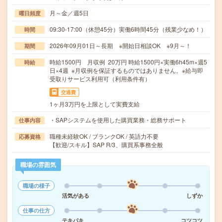
月～金／週5日
曜日頻度
09:30-17:00（休憩45分）実働6時間45分（残業少なめ！）
時間
2026年09月01日～長期 ※開始日相談OK ※9月～！
期間
時給1500円 月収例 20万円 時給1500円×実働6h45m×週5
時給
日×4週 ※月収例を保証するものではありません。※給与即
受取りサービス利用可（利用条件有）
交通費
1ヶ月3万円を上限として実費支給
・SAPシステムを使用した購買業務・総務サポート
仕事内容
職種未経験OK / ブランクOK / 英語力不要
応募資格
【歓迎/スキル】SAP R/3、購買系事務全般
職場の雰囲気
職場の様子
活気がある
しずか
仕事の仕方
テキパキ
コツコツ