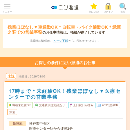
メニュー
気になる!
ログイン
検索
残業ほぼなし▼車通勤OK＊自転車・バイク通勤OK＊武庫
之荘での営業事務
のお仕事情報は、掲載が終了しています
掲載時の情報は、
ページ下部
からご覧いただけます。
お探しの条件に近い派遣のお仕事
未読
掲載日
2026/08/09
17時まで＊未経験OK！残業ほぼなし▼医療セ
ンターでの営業事務
職種未経験OK
交通費別途支給あり
土日祝日が休み
WEB登録OK
派遣
神戸市中央区
勤務地
医療センター駅から徒歩2分