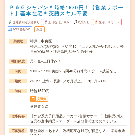
Ｐ＆Ｇジャパン＊時給1570円！【営業サポー
ト】基本在宅＊英語スキル不要
交通費別途支給あり
土日祝日が休み
残業なし
在宅・リモート
WEB登録OK
派遣
神戸市中央区
勤務地
神戸三宮(阪神)駅から徒歩1分／三ノ宮駅から徒歩3分／神
戸三宮(阪急・神戸高速)駅から徒歩4分
月～金※土日休み！
曜日頻度
9:00～17:30(実働:7時間40分) (休憩50分) ※残業なし
時間
2026/9/上旬～長期（3カ月以上） ★9月～OK！
期間
時給1570円
時給
交通費
交通費支給
【外資系大手日用品メーカー×営業サポート】新製品の販
仕事内容
促品の倉庫納品～オーダー～店頭着荷までのスケジュ…
事務経験のある方。臨機応変な対応が得意な方。 業界未経
応募資格