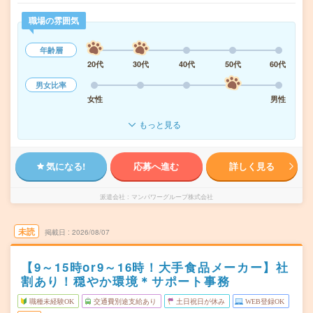
職場の雰囲気
年齢層
20代
30代
40代
50代
60代
男女比率
女性
男性
もっと見る
気になる!
応募へ進む
詳しく見る
派遣会社
マンパワーグループ株式会社
未読
掲載日
2026/08/07
【9～15時or9～16時！大手食品メーカー】社
割あり！穏やか環境＊サポート事務
職種未経験OK
交通費別途支給あり
土日祝日が休み
WEB登録OK