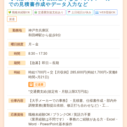
での見積書作成やデータ入力など
職種未経験OK
交通費別途支給あり
土日祝日が休み
WEB登録OK
派遣
神戸市兵庫区
勤務地
和田岬駅から徒歩9分
月～金
曜日頻度
8:30～17:30
時間
【急募】即日～長期
期間
時給1700円＋交【月収例】285,600円(時給1,700円×実働8
時給
時間×月21日)
交通費
*交通費支給(規定有・月額上限3万円迄)
【大手メーカーでの事務】・見積書、仕様書作成・部内外
仕事内容
調整業務(書類提出依頼、修正打ち合わせなど)・工…
職種未経験OK / ブランクOK / 英語力不要
応募資格
《業界経験は不問です》・事務のご経験がある方・Excel・
Word・PowerPoint:基本操作