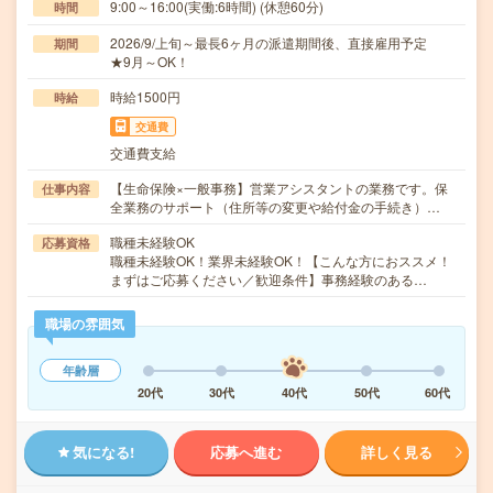
9:00～16:00(実働:6時間) (休憩60分)
時間
2026/9/上旬～最長6ヶ月の派遣期間後、直接雇用予定
期間
★9月～OK！
時給1500円
時給
交通費
交通費支給
【生命保険×一般事務】営業アシスタントの業務です。保
仕事内容
全業務のサポート（住所等の変更や給付金の手続き）…
職種未経験OK
応募資格
職種未経験OK！業界未経験OK！【こんな方におススメ！
まずはご応募ください／歓迎条件】事務経験のある…
職場の雰囲気
年齢層
20代
30代
40代
50代
60代
気になる!
応募へ進む
詳しく見る