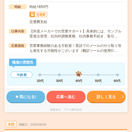
時給1850円
時給
交通費
交通費支給
【外資メーカーでの営業サポート】具体的には、サンプル
仕事内容
受発注管理、社内外調整業務、社内事務手続き、取引…
営業事務経験のある方歓迎！英語でのメールのやり取り等
応募資格
も発生する可能性がございます（翻訳ツールの使用O…
職場の雰囲気
年齢層
20代
30代
40代
50代
60代
気になる!
応募へ進む
詳しく見る
派遣会社
アデコ株式会社
未読
掲載日
2026/08/09