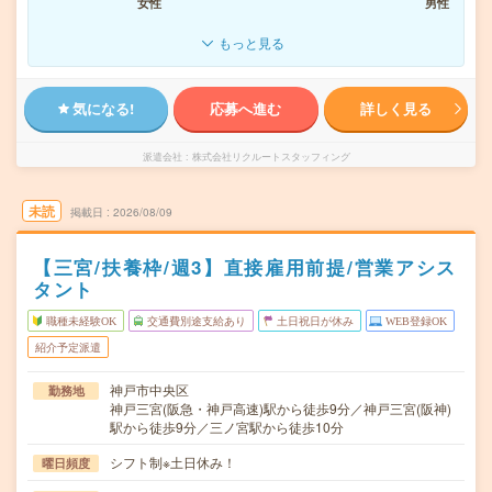
女性
男性
もっと見る
気になる!
応募へ進む
詳しく見る
派遣会社
株式会社リクルートスタッフィング
未読
掲載日
2026/08/09
【三宮/扶養枠/週3】直接雇用前提/営業アシス
タント
職種未経験OK
交通費別途支給あり
土日祝日が休み
WEB登録OK
紹介予定派遣
神戸市中央区
勤務地
神戸三宮(阪急・神戸高速)駅から徒歩9分／神戸三宮(阪神)
駅から徒歩9分／三ノ宮駅から徒歩10分
シフト制※土日休み！
曜日頻度