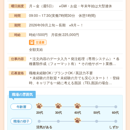
月～金（週5日） ※GW・お盆・年末年始は大型連休
曜日頻度
09:00～17:30(実働7時間30分 休憩1時間)
時間
2026年09月上旬～長期 ※9月～！
期間
時給1500円 月収例 225,000円
時給
交通費
全額支給
＊注文内容のデータ入力＊発注処理（専用システム）＊各
仕事内容
種書類作成（フォーマット有）＊その他サポート業務…
職種未経験OK / ブランクOK / 英語力不要
応募資格
＊未経験の方歓迎＊未経験の方でも安心スタート！・登録
時、キャリアを一緒に考える面談（TEL面談の場合…
職場の雰囲気
年齢層
20代
30代
40代
50代
60代
職場の様子
活気がある
しずか