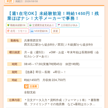
未読
掲載日
2026/08/08
【週1在宅OK】未経験歓迎！時給1450円！残
業ほぼナシ！大手メーカーで事務！
職種未経験OK
交通費別途支給あり
土日祝日が休み
在宅・リモート
WEB登録OK
派遣
兵庫県西宮市
勤務地
西宮北口駅から徒歩8分／西宮(ＪＲ線)駅から徒歩9分
月～金（週5日） ※GW・お盆・年末年始は長期休暇（会
曜日頻度
社カレンダーあり）
08:45～17:30(実働7時間45分 休憩1時間)
時間
【急募】即日～長期 ※即日～！
期間
時給1450円 月収例 224,750円
時給
交通費
全額支給
＊注文データ入力＊資料作成（フォーマット有）＊書類整
仕事内容
理、ファイリング＊その他庶務 など※最初はカンタ…