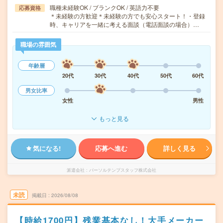
職種未経験OK / ブランクOK / 英語力不要
応募資格
＊未経験の方歓迎＊未経験の方でも安心スタート！・登録
時、キャリアを一緒に考える面談（電話面談の場合）…
職場の雰囲気
年齢層
20代
30代
40代
50代
60代
男女比率
女性
男性
もっと見る
気になる!
応募へ進む
詳しく見る
派遣会社
パーソルテンプスタッフ株式会社
未読
掲載日
2026/08/08
【時給1700円】残業基本なし！大手メーカー