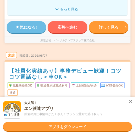
もっと見る
気になる!
応募へ進む
詳しく見る
派遣会社
パーソルテンプスタッフ株式会社
未読
掲載日
2026/08/07
【社員化実績あり】事務デビュー歓迎！コツ
コツ電話なし＜車OK＞
職種未経験OK
交通費別途支給あり
土日祝日が休み
WEB登録OK
派遣
大人気！
兵庫県加古川市
勤務地
エン派遣アプリ
東加古川駅から車6分
派遣のお仕事情報がたくさん！プッシュ通知で受け取ろう！
月～金（週5日） ※「GW」「お盆」「年末年始」など長
曜日頻度
期休暇あり
アプリをダウンロード
08:30～17:30(実働8時間 休憩1時間)
時間