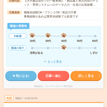
【大手建設会社での一般事務】・納品書と発注内容のチェ
仕事内容
ック・専用システムへのデータ入力・社員の出張旅費…
職種未経験OK / ブランクOK / 英語力不要
応募資格
事務経験があれば業界未経験でも歓迎です
職場の雰囲気
年齢層
20代
30代
40代
50代
60代
職場の様子
活気がある
しずか
もっと見る
気になる!
応募へ進む
詳しく見る
派遣会社
マンパワーグループ株式会社
未読
掲載日
2026/08/09