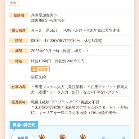
派遣
兵庫県加古川市
勤務地
加古川駅から車10分
月～金（週5日） ※GW・お盆・年末年始は大型連休
曜日頻度
08:30～17:00(実働7時間30分 休憩1時間)
時間
2026年09月中旬～長期 ※9月～！
期間
時給1350円 月収例 202,500円
時給
交通費
全額支給
＊専用システム入力（発注業務）＊在庫チェック＊伝票入
仕事内容
力・処理＊データ入力・集計 など※丁寧なレクチャ…
職種未経験OK / ブランクOK / 英語力不要
応募資格
＊未経験の方歓迎＊未経験の方でも安心スタート！・登録
時、キャリアを一緒に考える面談（TEL面談の場合…
職場の雰囲気
年齢層