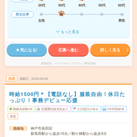
20代
30代
40代
50代
60代
男女比率
女性
男性
もっと見る
気になる!
応募へ進む
詳しく見る
派遣会社
パーソルテンプスタッフ株式会社
未読
掲載日
2026/08/08
時給1500円＊【電話なし】服装自由！休日た
っぷり！事務デビュー応援
職種未経験OK
交通費別途支給あり
土日祝日が休み
WEB登録OK
派遣
神戸市長田区
勤務地
新長田駅から徒歩15分／駒ケ林駅から徒歩3分