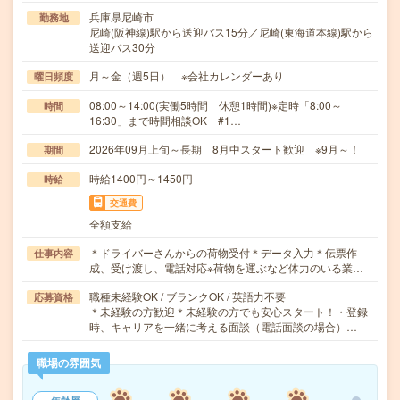
兵庫県尼崎市
勤務地
尼崎(阪神線)駅から送迎バス15分／尼崎(東海道本線)駅から
送迎バス30分
月～金（週5日） ※会社カレンダーあり
曜日頻度
08:00～14:00(実働5時間 休憩1時間)※定時「8:00～
時間
16:30」まで時間相談OK #1…
2026年09月上旬～長期 8月中スタート歓迎 ※9月～！
期間
時給1400円～1450円
時給
交通費
全額支給
＊ドライバーさんからの荷物受付＊データ入力＊伝票作
仕事内容
成、受け渡し、電話対応※荷物を運ぶなど体力のいる業…
職種未経験OK / ブランクOK / 英語力不要
応募資格
＊未経験の方歓迎＊未経験の方でも安心スタート！・登録
時、キャリアを一緒に考える面談（電話面談の場合）…
職場の雰囲気