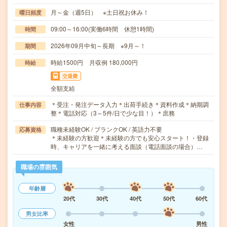
月～金（週5日） ※土日祝お休み！
曜日頻度
09:00～16:00(実働6時間 休憩1時間)
時間
2026年09月中旬～長期 ※9月～！
期間
時給1500円 月収例 180,000円
時給
交通費
全額支給
＊受注・発注データ入力＊出荷手続き＊資料作成＊納期調
仕事内容
整＊電話対応（3～5件/日で少な目！）＊庶務
職種未経験OK / ブランクOK / 英語力不要
応募資格
＊未経験の方歓迎＊未経験の方でも安心スタート！・登録
時、キャリアを一緒に考える面談（電話面談の場合）…
職場の雰囲気
年齢層
20代
30代
40代
50代
60代
男女比率
女性
男性