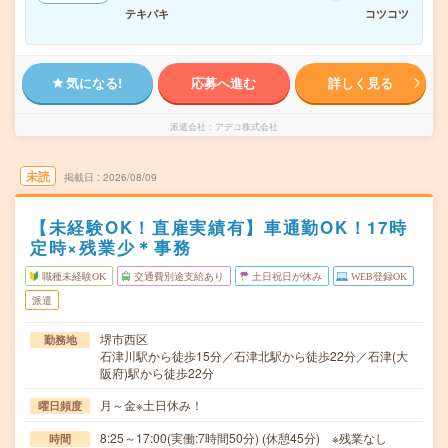
テキパキ
コツコツ
気になる!
応募へ進む
詳しく見る
派遣会社
アデコ株式会社
未読
掲載日
2026/08/09
【未経験OK！直雇実績有】車通勤OK！17時
定時×残業少＊事務
職種未経験OK
交通費別途支給あり
土日祝日が休み
WEB登録OK
派遣
堺市西区
勤務地
石津川駅から徒歩15分／石津北駅から徒歩22分／石津(大
阪府)駅から徒歩22分
月～金※土日休み！
曜日頻度
8:25～17:00(実働:7時間50分) (休憩45分) ※残業なし
時間