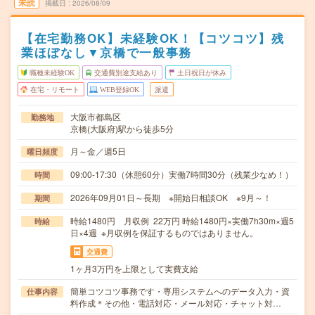
未読
掲載日
2026/08/09
【在宅勤務OK】未経験OK！【コツコツ】残
業ほぼなし▼京橋で一般事務
職種未経験OK
交通費別途支給あり
土日祝日が休み
在宅・リモート
WEB登録OK
派遣
大阪市都島区
勤務地
京橋(大阪府)駅から徒歩5分
月～金／週5日
曜日頻度
09:00-17:30（休憩60分）実働7時間30分（残業少なめ！）
時間
2026年09月01日～長期 ※開始日相談OK ※9月～！
期間
時給1480円 月収例 22万円 時給1480円×実働7h30m×週5
時給
日×4週 ※月収例を保証するものではありません。
交通費
1ヶ月3万円を上限として実費支給
簡単コツコツ事務です・専用システムへのデータ入力・資
仕事内容
料作成＊その他・電話対応・メール対応・チャット対…