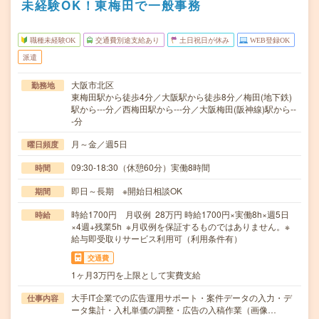
未経験OK！東梅田で一般事務
職種未経験OK
交通費別途支給あり
土日祝日が休み
WEB登録OK
派遣
大阪市北区
勤務地
東梅田駅から徒歩4分／大阪駅から徒歩8分／梅田(地下鉄)
駅から---分／西梅田駅から---分／大阪梅田(阪神線)駅から--
-分
月～金／週5日
曜日頻度
09:30-18:30（休憩60分）実働8時間
時間
即日～長期 ※開始日相談OK
期間
時給1700円 月収例 28万円 時給1700円×実働8h×週5日
時給
×4週+残業5h ※月収例を保証するものではありません。※
給与即受取りサービス利用可（利用条件有）
交通費
1ヶ月3万円を上限として実費支給
大手IT企業での広告運用サポート・案件データの入力・デ
仕事内容
ータ集計・入札単価の調整・広告の入稿作業（画像…