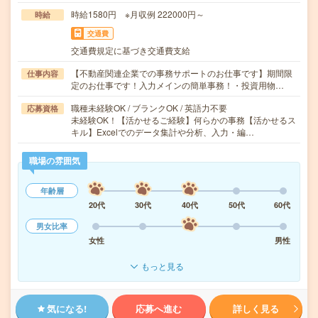
時給1580円 ※月収例 222000円～
時給
交通費
交通費規定に基づき交通費支給
【不動産関連企業での事務サポートのお仕事です】期間限
仕事内容
定のお仕事です！入力メインの簡単事務！・投資用物…
職種未経験OK / ブランクOK / 英語力不要
応募資格
未経験OK！【活かせるご経験】何らかの事務【活かせるス
キル】Excelでのデータ集計や分析、入力・編…
職場の雰囲気
年齢層
20代
30代
40代
50代
60代
男女比率
女性
男性
もっと見る
気になる!
応募へ進む
詳しく見る