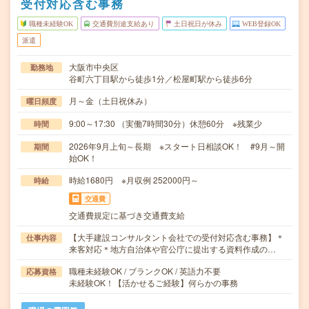
受付対応含む事務
職種未経験OK
交通費別途支給あり
土日祝日が休み
WEB登録OK
派遣
大阪市中央区
勤務地
谷町六丁目駅から徒歩1分／松屋町駅から徒歩6分
月～金（土日祝休み）
曜日頻度
9:00～17:30 （実働7時間30分）休憩60分 ※残業少
時間
2026年9月上旬～長期 ※スタート日相談OK！ #9月～開
期間
始OK！
時給1680円 ※月収例 252000円～
時給
交通費
交通費規定に基づき交通費支給
【大手建設コンサルタント会社での受付対応含む事務】＊
仕事内容
来客対応＊地方自治体や官公庁に提出する資料作成の…
職種未経験OK / ブランクOK / 英語力不要
応募資格
未経験OK！【活かせるご経験】何らかの事務