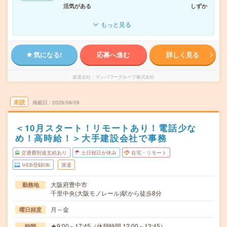
活気がある
しずか
もっと見る
気になる!
応募へ進む
詳しく見る
派遣会社
マンパワーグループ株式会社
未読
掲載日
2026/08/09
＜10月スタート！リモートあり！電話少な
め！高時給！＞大手建設会社で事務
交通費別途支給あり
土日祝日が休み
在宅・リモート
WEB登録OK
派遣
大阪府豊中市
勤務地
千里中央(大阪モノレール)駅から徒歩8分
月～金
曜日頻度
★9:00～17:45（休憩時間 12:00～12:45）
時間