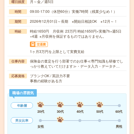
月～金／週5日
曜日頻度
09:00-17:00（休憩60分）実働7時間（残業少なめ！）
時間
2026年12月01日～長期 ※開始日相談OK ※12月～！
期間
時給1650円 月収例 23万円 時給1650円×実働7h×週5日
時給
×4週 ※月収例を保証するものではありません。
交通費
1ヶ月3万円を上限として実費支給
保険金の査定を行う部署でのお仕事≪専門知識も研修でし
仕事内容
っかり教えていてだけます≫・データ入力・データチ…
ブランクOK / 英語力不要
応募資格
事務の経験がある方
職場の雰囲気
年齢層
20代
30代
40代
50代
60代
男女比率
女性
男性