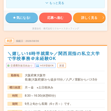
もっと見る
気になる!
応募へ進む
詳しく見る
派遣会社
株式会社リクルートスタッフィング
未読
掲載日
2026/08/09
＼嬉しい16時半就業✨／関西屈指の私立大学
で学校事務＠未経験OK
交通費別途支給あり
WEB登録OK
派遣
大阪府東大阪市
勤務地
長瀬(大阪府)駅から徒歩10分／八戸ノ里駅からバス5分
月～金 ※土日祝休み
曜日頻度
8:30～16:30(休憩60分)
時間
9月上旬から長期（6ヶ月～）です。
期間