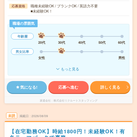
職種未経験OK / ブランクOK / 英語力不要
応募資格
■未経験OK！
職場の雰囲気
年齢層
20代
30代
40代
50代
60代
男女比率
女性
男性
もっと見る
気になる!
応募へ進む
詳しく見る
派遣会社
株式会社リクルートスタッフィング
未読
掲載日
2026/08/09
【在宅勤務OK】時給1800円！未経験OK！有