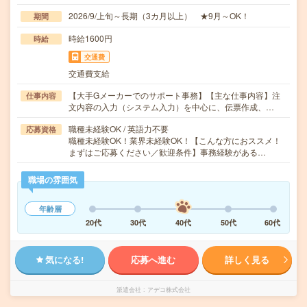
2026/9/上旬～長期（3カ月以上） ★9月～OK！
期間
時給1600円
時給
交通費
交通費支給
【大手Gメーカーでのサポート事務】【主な仕事内容】注
仕事内容
文内容の入力（システム入力）を中心に、伝票作成、…
職種未経験OK / 英語力不要
応募資格
職種未経験OK！業界未経験OK！【こんな方におススメ！
まずはご応募ください／歓迎条件】事務経験がある…
職場の雰囲気
年齢層
20代
30代
40代
50代
60代
気になる!
応募へ進む
詳しく見る
派遣会社
アデコ株式会社