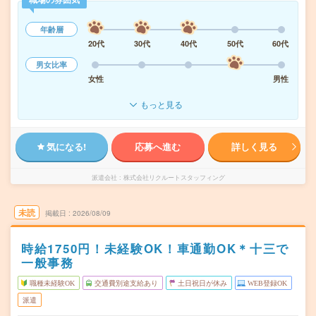
年齢層
20代
30代
40代
50代
60代
男女比率
女性
男性
もっと見る
気になる!
応募へ進む
詳しく見る
派遣会社
株式会社リクルートスタッフィング
未読
掲載日
2026/08/09
時給1750円！未経験OK！車通勤OK＊十三で
一般事務
職種未経験OK
交通費別途支給あり
土日祝日が休み
WEB登録OK
派遣