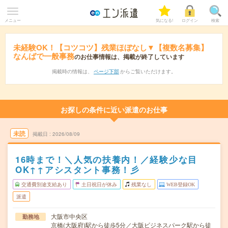
メニュー
気になる!
ログイン
検索
未経験OK！【コツコツ】残業ほぼなし▼【複数名募集】
なんばで一般事務
のお仕事情報は、掲載が終了しています
掲載時の情報は、
ページ下部
からご覧いただけます。
お探しの条件に近い派遣のお仕事
未読
掲載日
2026/08/09
16時まで！＼人気の扶養内！／経験少な目
OK↑↑アシスタント事務！彡
交通費別途支給あり
土日祝日が休み
残業なし
WEB登録OK
派遣
大阪市中央区
勤務地
京橋(大阪府)駅から徒歩5分／大阪ビジネスパーク駅から徒