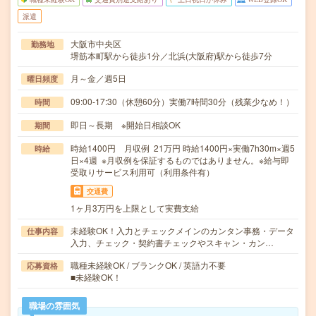
派遣
大阪市中央区
勤務地
堺筋本町駅から徒歩1分／北浜(大阪府)駅から徒歩7分
月～金／週5日
曜日頻度
09:00-17:30（休憩60分）実働7時間30分（残業少なめ！）
時間
即日～長期 ※開始日相談OK
期間
時給1400円 月収例 21万円 時給1400円×実働7h30m×週5
時給
日×4週 ※月収例を保証するものではありません。※給与即
受取りサービス利用可（利用条件有）
交通費
1ヶ月3万円を上限として実費支給
未経験OK！入力とチェックメインのカンタン事務・データ
仕事内容
入力、チェック・契約書チェックやスキャン・カン…
職種未経験OK / ブランクOK / 英語力不要
応募資格
■未経験OK！
職場の雰囲気