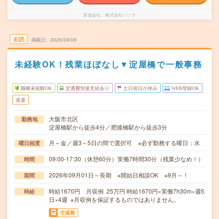
派遣会社
株式会社パソナ
未読
掲載日
2026/08/09
未経験OK！残業ほぼなし▼淀屋橋で一般事務
職種未経験OK
交通費別途支給あり
土日祝日が休み
WEB登録OK
派遣
大阪市北区
勤務地
淀屋橋駅から徒歩4分／肥後橋駅から徒歩3分
月～金／週3～5日の間で選択可 ※必ず勤務する曜日：水
曜日頻度
09:00-17:30（休憩60分）実働7時間30分（残業少なめ！）
時間
2026年09月01日～長期 ※開始日相談OK ※9月～！
期間
時給1670円 月収例 25万円 時給1670円×実働7h30m×週5
時給
日×4週 ※月収例を保証するものではありません。
交通費