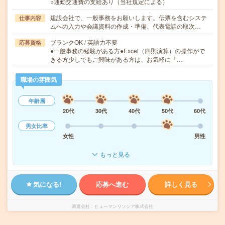
○通勤交通費の支給あり（当社規定による）
建設会社で、一般事務をお願いします。伝票を含むシステ
仕事内容
ムへの入力や会議資料の作成・準備、代表電話の取次…
ブランクOK / 英語力不要
応募資格
●一般事務の経験がある方●Excel（四則演算）の操作がで
きる方少しでもご興味がある方は、お気軽に「…
職場の雰囲気
年齢層
20代
30代
40代
50代
60代
男女比率
女性
男性
もっと見る
気になる!
応募へ進む
詳しく見る
派遣会社
ヒューマンリソシア株式会社