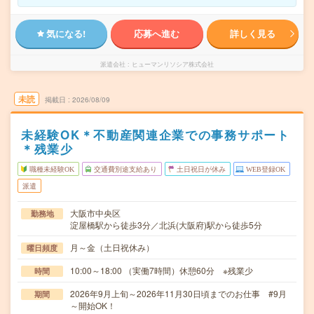
気になる!
応募へ進む
詳しく見る
派遣会社
ヒューマンリソシア株式会社
未読
掲載日
2026/08/09
未経験OK＊不動産関連企業での事務サポート
＊残業少
職種未経験OK
交通費別途支給あり
土日祝日が休み
WEB登録OK
派遣
大阪市中央区
勤務地
淀屋橋駅から徒歩3分／北浜(大阪府)駅から徒歩5分
月～金（土日祝休み）
曜日頻度
10:00～18:00 （実働7時間）休憩60分 ※残業少
時間
2026年9月上旬～2026年11月30日頃までのお仕事 #9月
期間
～開始OK！