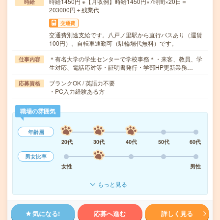
時給1450円 ※【月収例】時給1450円×7時間×20日＝
時給
203000円＋残業代
交通費
交通費別途支給です。八戸ノ里駅から直行バスあり（運賃
100円）。自転車通勤可（駐輪場代無料）です。
＊有名大学の学生センターで学校事務＊・来客、教員、学
仕事内容
生対応、電話応対等・証明書発行・学部HP更新業務…
ブランクOK / 英語力不要
応募資格
・PC入力経験ある方
職場の雰囲気
年齢層
20代
30代
40代
50代
60代
男女比率
女性
男性
もっと見る
気になる!
応募へ進む
詳しく見る