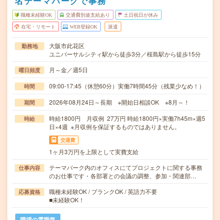
名テーマパークで事務
職種未経験OK
交通費別途支給あり
土日祝日が休み
在宅・リモート
WEB登録OK
派遣
大阪市此花区
勤務地
ユニバーサルシティ駅から徒歩3分／桜島駅から徒歩15分
月～金／週5日
曜日頻度
09:00-17:45（休憩60分）実働7時間45分（残業少なめ！）
時間
2026年08月24日～長期 ※開始日相談OK ※8月～！
期間
時給1800円 月収例 27万円 時給1800円×実働7h45m×週5
時給
日×4週 ※月収例を保証するものではありません。
交通費
1ヶ月3万円を上限として実費支給
テーマパーク内のオフィスにてプロジェクトに関する事務
仕事内容
のお仕事です・各部署との会議の調整、参加・関連部…
職種未経験OK / ブランクOK / 英語力不要
応募資格
■未経験OK！
職場の雰囲気