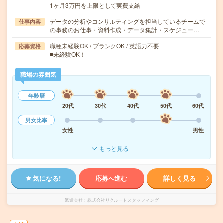
1ヶ月3万円を上限として実費支給
データの分析やコンサルティングを担当しているチームで
仕事内容
の事務のお仕事・資料作成・データ集計・スケジュー…
職種未経験OK / ブランクOK / 英語力不要
応募資格
■未経験OK！
職場の雰囲気
年齢層
20代
30代
40代
50代
60代
男女比率
女性
男性
もっと見る
気になる!
応募へ進む
詳しく見る
派遣会社
株式会社リクルートスタッフィング