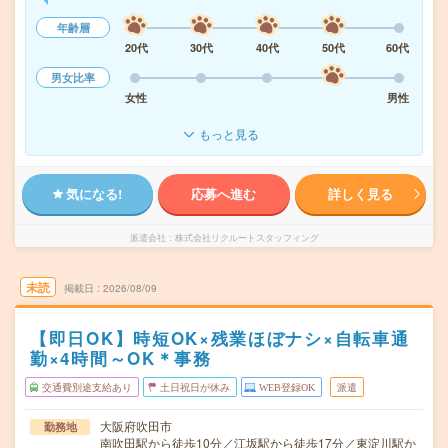
年齢層
20代
30代
40代
50代
60代
男女比率
女性
男性
もっと見る
気になる!
応募へ進む
詳しく見る
派遣会社
株式会社リクルートスタッフィング
未読
掲載日
2026/08/09
【即日OK】時短OK×残業ほぼナシ×自転車通
勤×4時間～OK＊事務
交通費別途支給あり
土日祝日が休み
WEB登録OK
派遣
大阪府吹田市
勤務地
南吹田駅から徒歩10分／江坂駅から徒歩17分／東淀川駅か