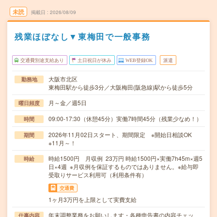
未読
掲載日
2026/08/09
残業ほぼなし▼東梅田で一般事務
交通費別途支給あり
土日祝日が休み
WEB登録OK
派遣
大阪市北区
勤務地
東梅田駅から徒歩3分／大阪梅田(阪急線)駅から徒歩5分
月～金／週5日
曜日頻度
09:00-17:30（休憩45分）実働7時間45分（残業少なめ！）
時間
2026年11月02日スタート、期間限定 ※開始日相談OK
期間
※11月～！
時給1500円 月収例 23万円 時給1500円×実働7h45m×週5
時給
日×4週 ※月収例を保証するものではありません。※給与即
受取りサービス利用可（利用条件有）
交通費
1ヶ月3万円を上限として実費支給
年末調整業務をお願いします・各種申告書の内容チェッ
仕事内容