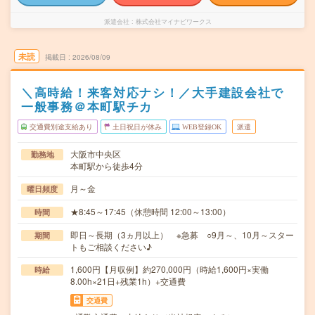
派遣会社
株式会社マイナビワークス
未読
掲載日
2026/08/09
＼高時給！来客対応ナシ！／大手建設会社で
一般事務＠本町駅チカ
交通費別途支給あり
土日祝日が休み
WEB登録OK
派遣
大阪市中央区
勤務地
本町駅から徒歩4分
月～金
曜日頻度
★8:45～17:45（休憩時間 12:00～13:00）
時間
即日～長期（3ヵ月以上） ※急募 ○9月～、10月～スター
期間
トもご相談ください♪
1,600円【月収例】約270,000円（時給1,600円×実働
時給
8.00h×21日+残業1h）+交通費
交通費