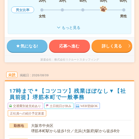
20代
30代
40代
50代
60代
男女比率
女性
男性
もっと見る
気になる!
応募へ進む
詳しく見る
派遣会社
株式会社リクルートスタッフィング
未読
掲載日
2026/08/09
17時まで＊【コツコツ】残業ほぼなし▼【社
員前提】堺筋本町で一般事務
交通費別途支給あり
土日祝日が休み
WEB登録OK
正社員への紹介予定派遣
大阪市中央区
勤務地
堺筋本町駅から徒歩1分／北浜(大阪府)駅から徒歩8分