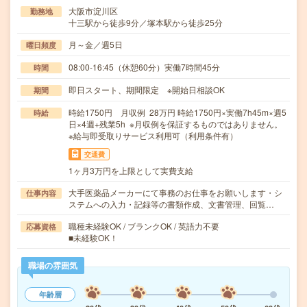
大阪市淀川区
勤務地
十三駅から徒歩9分／塚本駅から徒歩25分
月～金／週5日
曜日頻度
08:00-16:45（休憩60分）実働7時間45分
時間
即日スタート、期間限定 ※開始日相談OK
期間
時給1750円 月収例 28万円 時給1750円×実働7h45m×週5
時給
日×4週+残業5h ※月収例を保証するものではありません。
※給与即受取りサービス利用可（利用条件有）
交通費
1ヶ月3万円を上限として実費支給
大手医薬品メーカーにて事務のお仕事をお願いします・シ
仕事内容
ステムへの入力・記録等の書類作成、文書管理、回覧…
職種未経験OK / ブランクOK / 英語力不要
応募資格
■未経験OK！
職場の雰囲気
年齢層