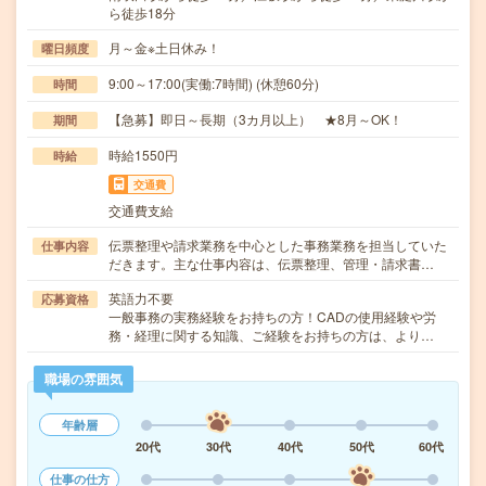
ら徒歩18分
月～金※土日休み！
曜日頻度
9:00～17:00(実働:7時間) (休憩60分)
時間
【急募】即日～長期（3カ月以上） ★8月～OK！
期間
時給1550円
時給
交通費
交通費支給
伝票整理や請求業務を中心とした事務業務を担当していた
仕事内容
だきます。主な仕事内容は、伝票整理、管理・請求書…
英語力不要
応募資格
一般事務の実務経験をお持ちの方！CADの使用経験や労
務・経理に関する知識、ご経験をお持ちの方は、より…
職場の雰囲気
年齢層
20代
30代
40代
50代
60代
仕事の仕方