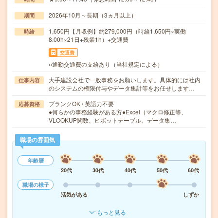
2026年10月～長期（3ヵ月以上）
期間
1,650円【月収例】約279,000円（時給1,650円×実働
時給
8.00h×21日+残業1h）+交通費
交通費
○通勤交通費の支給あり（当社規定による）
大手建設会社で一般事務をお願いします。具体的には社内
仕事内容
のシステムの権限付与やデータ集計等をお任せします…
ブランクOK / 英語力不要
応募資格
●何らかの事務経験がある方●Excel（マクロ修正等、
VLOOKUP関数、ピボットテーブル、データ集…
職場の雰囲気
年齢層
20代
30代
40代
50代
60代
職場の様子
活気がある
しずか
もっと見る