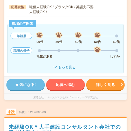
職種未経験OK / ブランクOK / 英語力不要
応募資格
未経験OK！
職場の雰囲気
年齢層
20代
30代
40代
50代
60代
職場の様子
活気がある
しずか
もっと見る
気になる!
応募へ進む
詳しく見る
派遣会社
パーソルエクセルHRパートナーズ株式会社
未読
掲載日
2026/08/09
未経験OK＊大手建設コンサルタント会社での