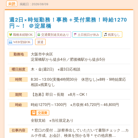
未読
掲載日
2026/08/09
週2日×時短勤務！事務＋受付業務！時給1270
円～！ ＠淀屋橋
職種未経験OK
交通費別途支給あり
土日祝日が休み
残業なし
WEB登録OK
派遣
大阪市中央区
勤務地
淀屋橋駅から徒歩4分／肥後橋駅から徒歩5分
木・金(週2日) ※週3日応相談
曜日頻度
8:30～13:00(実働4時間30分 休憩なし)※8時・9時始業応
時間
相談※残業なし
【急募】即日～長期 ※8月～OK！
期間
時給1270円～1300円 ※月収例 45,720円～46,800円
時給
交通費
全額支給 ※当社規定あり
＊窓口の受付 …診察券出していただいて書類チェック …カ
仕事内容
ルテ作成、お会計、検体を預かる等＊その他庶務…