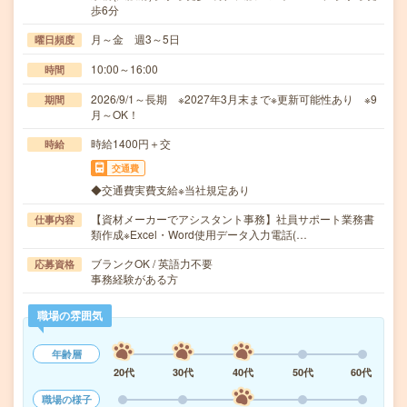
歩6分
月～金 週3～5日
曜日頻度
10:00～16:00
時間
2026/9/1～長期 ※2027年3月末まで※更新可能性あり ※9
期間
月～OK！
時給1400円＋交
時給
交通費
◆交通費実費支給※当社規定あり
【資材メーカーでアシスタント事務】社員サポート業務書
仕事内容
類作成※Excel・Word使用データ入力電話(…
ブランクOK / 英語力不要
応募資格
事務経験がある方
職場の雰囲気
年齢層
20代
30代
40代
50代
60代
職場の様子