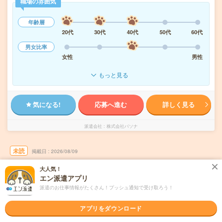
職場の雰囲気
年齢層
20代
30代
40代
50代
60代
男女比率
女性
男性
もっと見る
気になる!
応募へ進む
詳しく見る
派遣会社
株式会社パソナ
未読
掲載日
2026/08/09
大人気！
【電話なし】未経験OK！【コツコツ】残業ほ
エン派遣アプリ
ぼなし▼梅田で一般事務
派遣のお仕事情報がたくさん！プッシュ通知で受け取ろう！
職種未経験OK
交通費別途支給あり
土日祝日が休み
WEB登録OK
アプリをダウンロード
派遣