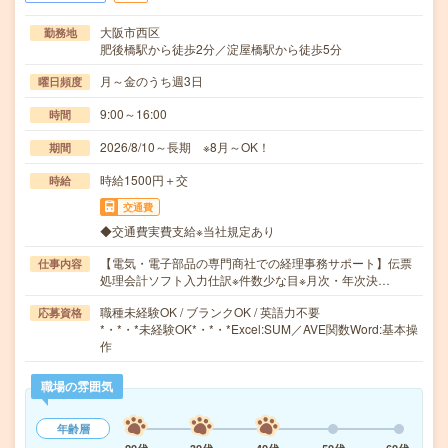
大阪市西区
勤務地
肥後橋駅から徒歩2分／淀屋橋駅から徒歩5分
月～金のうち週3日
曜日頻度
9:00～16:00
時間
2026/8/10～長期 ※8月～OK！
期間
時給1500円＋交
時給
交通費
◆交通費実費支給※当社規定あり
【電気・電子部品の専門商社での経理事務サポート】伝票
仕事内容
処理会計ソフト入力仕訳※件数少な目※月次・年次決…
職種未経験OK / ブランクOK / 英語力不要
応募資格
*・*・*未経験OK*・*・*Excel:SUM／AVE関数Word:基本操
作
職場の雰囲気
年齢層