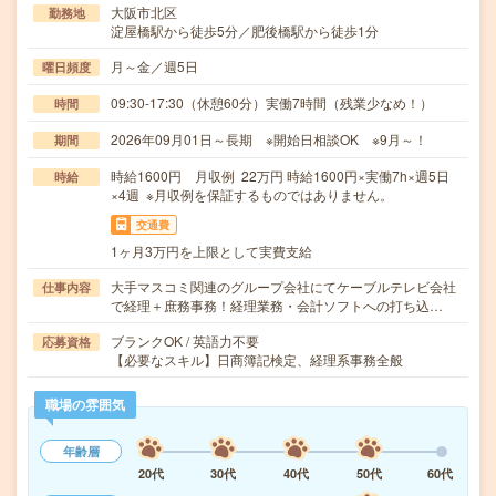
大阪市北区
勤務地
淀屋橋駅から徒歩5分／肥後橋駅から徒歩1分
月～金／週5日
曜日頻度
09:30-17:30（休憩60分）実働7時間（残業少なめ！）
時間
2026年09月01日～長期 ※開始日相談OK ※9月～！
期間
時給1600円 月収例 22万円 時給1600円×実働7h×週5日
時給
×4週 ※月収例を保証するものではありません。
交通費
1ヶ月3万円を上限として実費支給
大手マスコミ関連のグループ会社にてケーブルテレビ会社
仕事内容
で経理＋庶務事務！経理業務・会計ソフトへの打ち込…
ブランクOK / 英語力不要
応募資格
【必要なスキル】日商簿記検定、経理系事務全般
職場の雰囲気
年齢層
20代
30代
40代
50代
60代