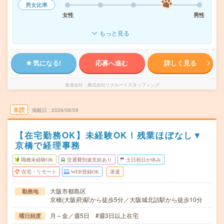
男女比率
女性
男性
もっと見る
気になる!
応募へ進む
詳しく見る
派遣会社
株式会社リクルートスタッフィング
未読
掲載日
2026/08/09
【在宅勤務OK】未経験OK！残業ほぼなし▼
京橋で経理事務
職種未経験OK
交通費別途支給あり
土日祝日が休み
在宅・リモート
WEB登録OK
派遣
大阪市都島区
勤務地
京橋(大阪府)駅から徒歩5分／大阪城北詰駅から徒歩10分
月～金／週5日 #週3日以上在宅
曜日頻度