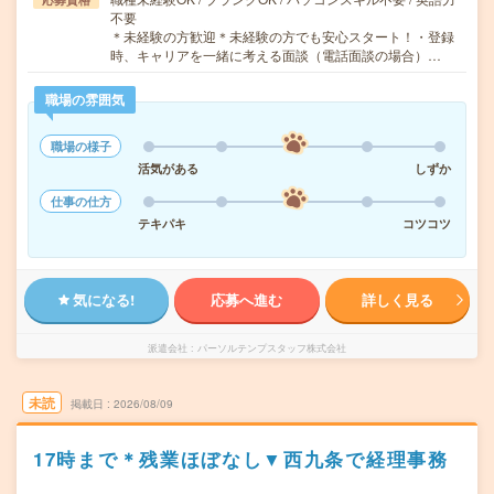
不要
＊未経験の方歓迎＊未経験の方でも安心スタート！・登録
時、キャリアを一緒に考える面談（電話面談の場合）…
職場の雰囲気
職場の様子
活気がある
しずか
仕事の仕方
テキパキ
コツコツ
気になる!
応募へ進む
詳しく見る
派遣会社
パーソルテンプスタッフ株式会社
未読
掲載日
2026/08/09
17時まで＊残業ほぼなし▼西九条で経理事務