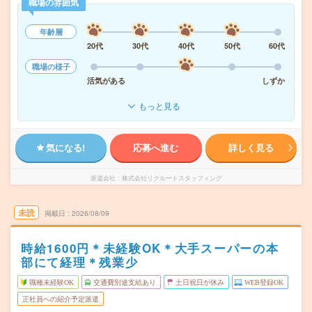
職場の雰囲気
年齢層
20代
30代
40代
50代
60代
職場の様子
活気がある
しずか
もっと見る
気になる!
応募へ進む
詳しく見る
派遣会社
株式会社リクルートスタッフィング
未読
掲載日
2026/08/09
時給1600円＊未経験OK＊大手スーパーの本
部にて経理＊残業少
職種未経験OK
交通費別途支給あり
土日祝日が休み
WEB登録OK
正社員への紹介予定派遣