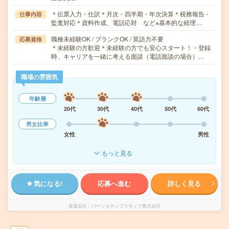
＊伝票入力・仕訳＊月次・四半期・年次決算＊税務報告・
仕事内容
監査対応＊資料作成、電話応対 など※基本的な経理…
職種未経験OK / ブランクOK / 英語力不要
応募資格
＊未経験の方歓迎＊未経験の方でも安心スタート！・登録
時、キャリアを一緒に考える面談（電話面談の場合）…
職場の雰囲気
年齢層
20代
30代
40代
50代
60代
男女比率
女性
男性
もっと見る
気になる!
応募へ進む
詳しく見る
派遣会社
パーソルテンプスタッフ株式会社