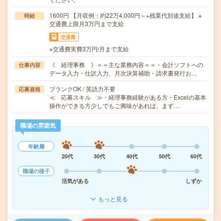
1600円 【月収例：約22万4,000円～+残業代別途支給】 ※
時給
交通費上限月3万円まで支給
交通費
※交通費実費3万円/月まで支給
《 経理事務 》＝＝主な業務内容＝＝・会計ソフトへの
仕事内容
データ入力・仕訳入力、月次決算補助・請求書発行お…
ブランクOK / 英語力不要
応募資格
≪ 応募スキル ≫・経理事務経験がある方・Excelの基本
操作ができる方少しでもご興味があれば、まず…
職場の雰囲気
年齢層
20代
30代
40代
50代
60代
職場の様子
活気がある
しずか
もっと見る