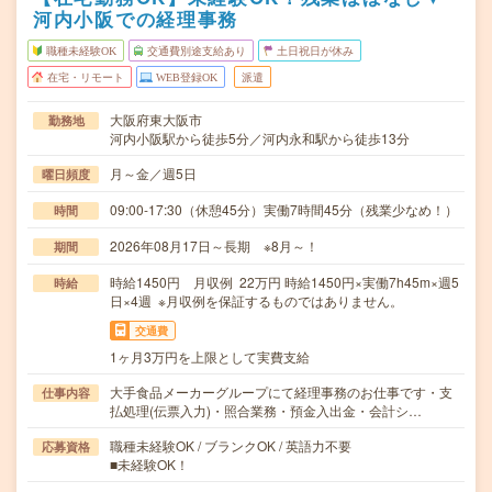
河内小阪での経理事務
職種未経験OK
交通費別途支給あり
土日祝日が休み
在宅・リモート
WEB登録OK
派遣
大阪府東大阪市
勤務地
河内小阪駅から徒歩5分／河内永和駅から徒歩13分
月～金／週5日
曜日頻度
09:00-17:30（休憩45分）実働7時間45分（残業少なめ！）
時間
2026年08月17日～長期 ※8月～！
期間
時給1450円 月収例 22万円 時給1450円×実働7h45m×週5
時給
日×4週 ※月収例を保証するものではありません。
交通費
1ヶ月3万円を上限として実費支給
大手食品メーカーグループにて経理事務のお仕事です・支
仕事内容
払処理(伝票入力)・照合業務・預金入出金・会計シ…
職種未経験OK / ブランクOK / 英語力不要
応募資格
■未経験OK！