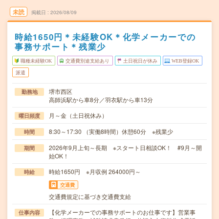
未読
掲載日
2026/08/09
時給1650円＊未経験OK＊化学メーカーでの
事務サポート＊残業少
職種未経験OK
交通費別途支給あり
土日祝日が休み
WEB登録OK
派遣
堺市西区
勤務地
高師浜駅から車8分／羽衣駅から車13分
月～金（土日祝休み）
曜日頻度
8:30～17:30 （実働8時間）休憩60分 ※残業少
時間
2026年9月上旬～長期 ※スタート日相談OK！ #9月～開
期間
始OK！
時給1650円 ※月収例 264000円～
時給
交通費
交通費規定に基づき交通費支給
【化学メーカーでの事務サポートのお仕事です】営業事
仕事内容