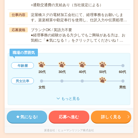
○通勤交通費の支給あり（当社規定による）
淀屋橋スグの電材加工会社にて、経理事務をお願いしま
仕事内容
す。楽楽精算や勘定奉行を使用し、仕訳入力や伝票処理…
ブランクOK / 英語力不要
応募資格
●経理事務の経験がある方少しでもご興味がある方は、お
気軽に「★気になる！」をクリックしてくださいね！…
職場の雰囲気
年齢層
20代
30代
40代
50代
60代
男女比率
女性
男性
もっと見る
気になる!
応募へ進む
詳しく見る
派遣会社
ヒューマンリソシア株式会社