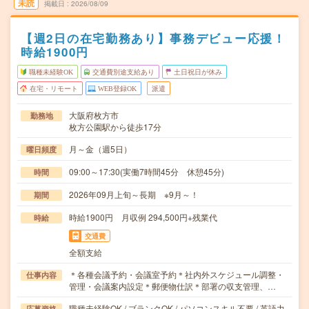
未読
掲載日
2026/08/09
【週2日の在宅勤務あり】事務デビュー応援！
時給1900円
職種未経験OK
交通費別途支給あり
土日祝日が休み
在宅・リモート
WEB登録OK
派遣
大阪府枚方市
勤務地
枚方公園駅から徒歩17分
月～金（週5日）
曜日頻度
09:00～17:30(実働7時間45分 休憩45分)
時間
2026年09月上旬～長期 ※9月～！
期間
時給1900円 月収例 294,500円+残業代
時給
交通費
全額支給
＊各種会議予約・会議室予約＊社内外スケジュール調整・
仕事内容
管理・会議案内設定＊郵便物仕訳＊部署の収支管理、…
職種未経験OK / ブランクOK / パソコンスキル不要 / 英語力
応募資格