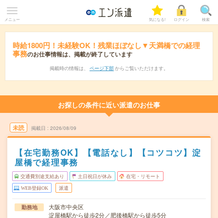
メニュー
気になる!
ログイン
検索
時給1800円！未経験OK！残業ほぼなし▼天満橋での経理
事務
のお仕事情報は、掲載が終了しています
掲載時の情報は、
ページ下部
からご覧いただけます。
お探しの条件に近い派遣のお仕事
未読
掲載日
2026/08/09
【在宅勤務OK】【電話なし】【コツコツ】淀
屋橋で経理事務
交通費別途支給あり
土日祝日が休み
在宅・リモート
WEB登録OK
派遣
大阪市中央区
勤務地
淀屋橋駅から徒歩2分／肥後橋駅から徒歩5分