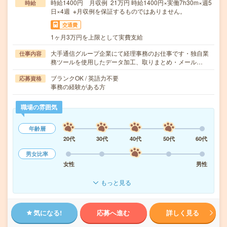
時給1400円 月収例 21万円 時給1400円×実働7h30m×週5
時給
日×4週 ※月収例を保証するものではありません。
交通費
1ヶ月3万円を上限として実費支給
大手通信グループ企業にて経理事務のお仕事です・独自業
仕事内容
務ツールを使用したデータ加工、取りまとめ・メール…
ブランクOK / 英語力不要
応募資格
事務の経験がある方
職場の雰囲気
年齢層
20代
30代
40代
50代
60代
男女比率
女性
男性
もっと見る
気になる!
応募へ進む
詳しく見る