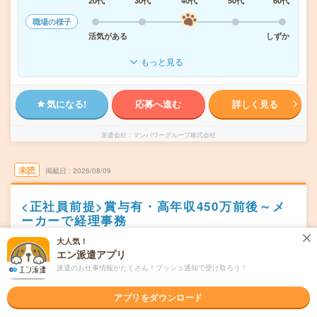
20代
30代
40代
50代
60代
職場の様子
活気がある
しずか
もっと見る
気になる!
応募へ進む
詳しく見る
派遣会社
マンパワーグループ株式会社
未読
掲載日
2026/08/09
<正社員前提>賞与有・高年収450万前後～メ
ーカーで経理事務
大人気！
交通費別途支給あり
土日祝日が休み
WEB登録OK
エン派遣アプリ
正社員への紹介予定派遣
派遣のお仕事情報がたくさん！プッシュ通知で受け取ろう！
大阪市中央区
勤務地
堺筋本町駅から徒歩1分／本町駅から徒歩5分
アプリをダウンロード