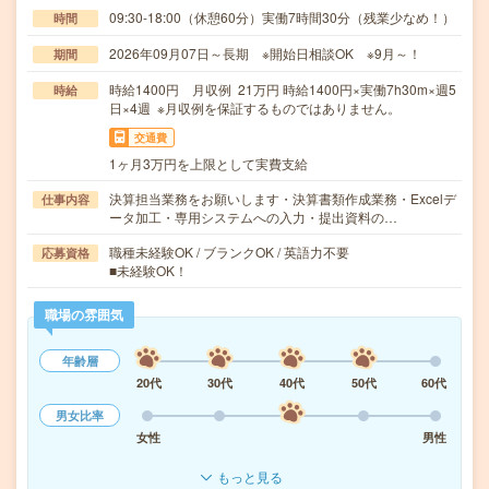
09:30-18:00（休憩60分）実働7時間30分（残業少なめ！）
時間
2026年09月07日～長期 ※開始日相談OK ※9月～！
期間
時給1400円 月収例 21万円 時給1400円×実働7h30m×週5
時給
日×4週 ※月収例を保証するものではありません。
交通費
1ヶ月3万円を上限として実費支給
決算担当業務をお願いします・決算書類作成業務・Excelデ
仕事内容
ータ加工・専用システムへの入力・提出資料の…
職種未経験OK / ブランクOK / 英語力不要
応募資格
■未経験OK！
職場の雰囲気
年齢層
20代
30代
40代
50代
60代
男女比率
女性
男性
もっと見る