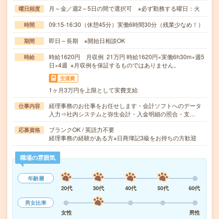
月～金／週2～5日の間で選択可 ※必ず勤務する曜日：火
曜日頻度
09:15-16:30（休憩45分）実働6時間30分（残業少なめ！）
時間
即日～長期 ※開始日相談OK
期間
時給1620円 月収例 21万円 時給1620円×実働6h30m×週5
時給
日×4週 ※月収例を保証するものではありません。
交通費
1ヶ月3万円を上限として実費支給
経理事務のお仕事をお任せします・会計ソフトへのデータ
仕事内容
入力⇒社内システムと弥生会計・入金明細の照合・支…
ブランクOK / 英語力不要
応募資格
経理事務の経験がある方※日商簿記3級をお持ちの方歓迎
職場の雰囲気
年齢層
20代
30代
40代
50代
60代
男女比率
女性
男性