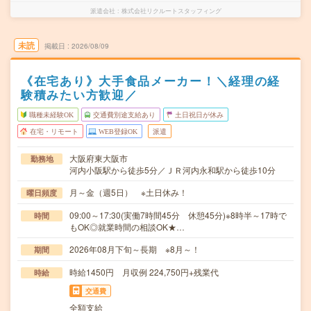
派遣会社
株式会社リクルートスタッフィング
未読
掲載日
2026/08/09
《在宅あり》大手食品メーカー！＼経理の経
験積みたい方歓迎／
職種未経験OK
交通費別途支給あり
土日祝日が休み
在宅・リモート
WEB登録OK
派遣
大阪府東大阪市
勤務地
河内小阪駅から徒歩5分／ＪＲ河内永和駅から徒歩10分
月～金（週5日） ※土日休み！
曜日頻度
09:00～17:30(実働7時間45分 休憩45分)※8時半～17時で
時間
もOK◎就業時間の相談OK★…
2026年08月下旬～長期 ※8月～！
期間
時給1450円 月収例 224,750円+残業代
時給
交通費
全額支給