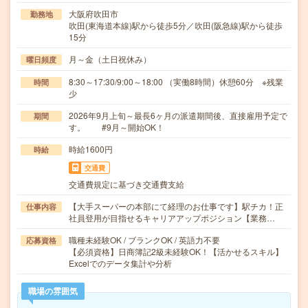
大阪府吹田市
勤務地
吹田(東海道本線)駅から徒歩5分／吹田(阪急線)駅から徒歩
15分
月～金（土日祝休み）
曜日頻度
8:30～17:30/9:00～18:00 （実働8時間）休憩60分 ※残業
時間
少
2026年9月上旬～最長6ヶ月の派遣期間後、直接雇用予定で
期間
す。 #9月～開始OK！
時給1600円
時給
交通費
交通費規定に基づき交通費支給
【大手スーパーの本部にて経理のお仕事です】駅チカ！正
仕事内容
社員登用が目指せるキャリアアップポジション【業務…
職種未経験OK / ブランクOK / 英語力不要
応募資格
【必須資格】日商簿記2級未経験OK！【活かせるスキル】
Excelでのデータ集計や分析
職場の雰囲気