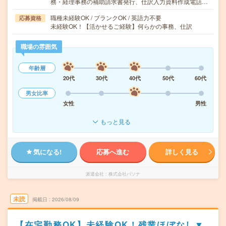
務・経理事務の補助請求書発行、仕訳入力資料作成電話…
職種未経験OK / ブランクOK / 英語力不要
応募資格
未経験OK！【活かせるご経験】何らかの事務、仕訳
職場の雰囲気
年齢層
20代
30代
40代
50代
60代
男女比率
女性
男性
もっと見る
気になる!
応募へ進む
詳しく見る
派遣会社
株式会社パソナ
未読
掲載日
2026/08/09
【在宅勤務OK】未経験OK！残業ほぼなし▼