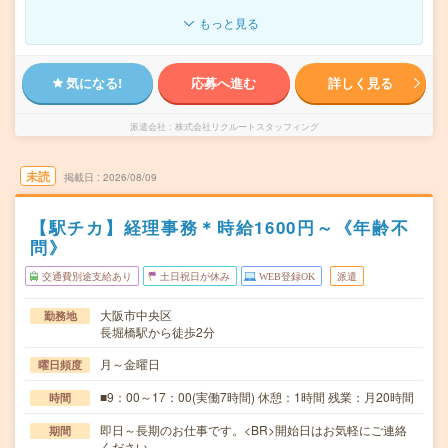
もっと見る
気になる!
応募へ進む
詳しく見る
派遣会社
株式会社リクルートスタッフィング
未読
掲載日
2026/08/09
【駅チカ】経理事務＊時給1600円～《年齢不
問》
交通費別途支給あり
土日祝日が休み
WEB登録OK
派遣
大阪市中央区
勤務地
長堀橋駅から徒歩2分
月～金曜日
曜日頻度
■9：00～17：00(実働7時間) 休憩：1時間 残業：月20時間
時間
即日～長期のお仕事です。<BR>開始日はお気軽にご連絡
期間
ください。