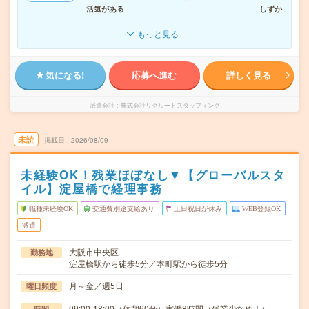
活気がある
しずか
もっと見る
気になる!
応募へ進む
詳しく見る
派遣会社
株式会社リクルートスタッフィング
未読
掲載日
2026/08/09
未経験OK！残業ほぼなし▼【グローバルスタ
イル】淀屋橋で経理事務
職種未経験OK
交通費別途支給あり
土日祝日が休み
WEB登録OK
派遣
大阪市中央区
勤務地
淀屋橋駅から徒歩5分／本町駅から徒歩5分
月～金／週5日
曜日頻度
09:00-18:00（休憩60分）実働8時間（残業少なめ！）
時間