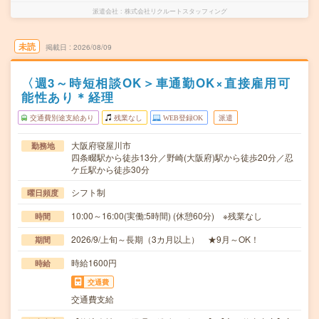
派遣会社
株式会社リクルートスタッフィング
未読
掲載日
2026/08/09
〈週3～時短相談OK＞車通勤OK×直接雇用可
能性あり＊経理
交通費別途支給あり
残業なし
WEB登録OK
派遣
大阪府寝屋川市
勤務地
四条畷駅から徒歩13分／野崎(大阪府)駅から徒歩20分／忍
ケ丘駅から徒歩30分
シフト制
曜日頻度
10:00～16:00(実働:5時間) (休憩60分) ※残業なし
時間
2026/9/上旬～長期（3カ月以上） ★9月～OK！
期間
時給1600円
時給
交通費
交通費支給