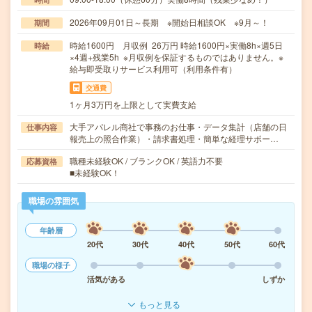
2026年09月01日～長期 ※開始日相談OK ※9月～！
期間
時給1600円 月収例 26万円 時給1600円×実働8h×週5日
時給
×4週+残業5h ※月収例を保証するものではありません。※
給与即受取りサービス利用可（利用条件有）
交通費
1ヶ月3万円を上限として実費支給
大手アパレル商社で事務のお仕事・データ集計（店舗の日
仕事内容
報売上の照合作業）・請求書処理・簡単な経理サポー…
職種未経験OK / ブランクOK / 英語力不要
応募資格
■未経験OK！
職場の雰囲気
年齢層
20代
30代
40代
50代
60代
職場の様子
活気がある
しずか
もっと見る