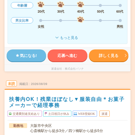
年齢層
20代
30代
40代
50代
60代
男女比率
女性
男性
もっと見る
気になる!
応募へ進む
詳しく見る
派遣会社
株式会社パソナ
未読
掲載日
2026/08/09
扶養内OK！残業ほぼなし▼服装自由＊お菓子
メーカーで経理事務
交通費別途支給あり
土日祝日が休み
WEB登録OK
派遣
大阪市中央区
勤務地
心斎橋駅から徒歩3分／四ツ橋駅から徒歩5分