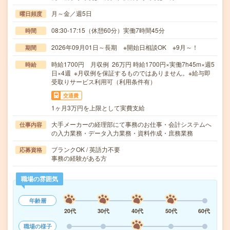
月～金／週5日
曜日頻度
08:30-17:15（休憩60分）実働7時間45分
時間
2026年09月01日～長期 ※開始日相談OK ※9月～！
期間
時給1700円 月収例 26万円 時給1700円×実働7h45m×週5
時給
日×4週 ※月収例を保証するものではありません。※給与即
受取りサービス利用可（利用条件有）
交通費
1ヶ月3万円を上限として実費支給
大手メーカーの経理部にて事務のお仕事・会計システムへ
仕事内容
の入力業務・データ入力業務・資料作成・庶務業務
ブランクOK / 英語力不要
応募資格
事務の経験がある方
職場の雰囲気
年齢層
20代
30代
40代
50代
60代
職場の様子