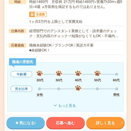
時給1460円 月収例 21万円 時給1460円×実働7h30m×週5
時給
日×4週 ※月収例を保証するものではありません。
交通費
1ヶ月3万円を上限として実費支給
経理部門でのアシスタント業務として・請求書のチェッ
仕事内容
ク・支払内容のチェック⇒知識がなくてもOK・不備内…
職種未経験OK / ブランクOK / 英語力不要
応募資格
■未経験OK！
職場の雰囲気
年齢層
20代
30代
40代
50代
60代
男女比率
女性
男性
もっと見る
気になる!
応募へ進む
詳しく見る