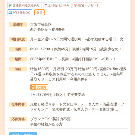
交通費別途支給あり
土日祝日が休み
在宅・リモート
WEB登録OK
派遣
大阪市福島区
勤務地
西九条駅から徒歩9分
月～金／週3～5日の間で選択可 ※必ず勤務する曜日：火
曜日頻度
09:00-17:00（休憩45分）実働7時間15分（残業少なめ！）
時間
2026年09月01日～長期 ※開始日相談OK ※9月～！
期間
時給1600円 月収例 23万円 時給1600円×実働7h15m×週5
時給
日×4週 ※月収例を保証するものではありません。※給与即
受取りサービス利用可（利用条件有）
交通費
1ヶ月3万円を上限として実費支給
庶務と経理サポートのお仕事・データ入力・備品管理・フ
仕事内容
ァイリング・請求書作成・伝票入力・データ集計(主…
ブランクOK / 英語力不要
応募資格
事務の経験がある方