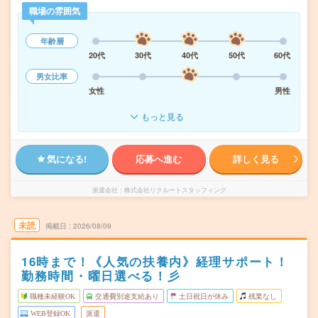
職場の雰囲気
年齢層
20代
30代
40代
50代
60代
男女比率
女性
男性
もっと見る
気になる!
応募へ進む
詳しく見る
派遣会社
株式会社リクルートスタッフィング
未読
掲載日
2026/08/09
16時まで！《人気の扶養内》経理サポート！
勤務時間・曜日選べる！彡
職種未経験OK
交通費別途支給あり
土日祝日が休み
残業なし
WEB登録OK
派遣