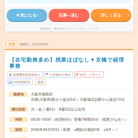
気になる!
応募へ進む
詳しく見る
派遣会社
株式会社リクルートスタッフィング
未読
掲載日
2026/08/09
【在宅勤務多め】残業ほぼなし▼京橋で経理
事務
交通費別途支給あり
土日祝日が休み
在宅・リモート
WEB登録OK
派遣
大阪市都島区
勤務地
京橋(大阪府)駅から徒歩5分／大阪城北詰駅から徒歩10分
月～金／週5日 #週3日以上在宅
曜日頻度
09:30-18:00（休憩60分）実働7時間30分（残業少なめ！）
時間
2026年09月03日～長期 ※開始日相談OK ※9月～！
期間