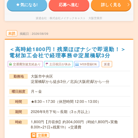
気になる!
応募へ進む
詳しく見る
派遣会社
株式会社メイテックキャスト 大阪営業所
未読
掲載日
2026/08/09
＜高時給1800円！残業ほぼナシで即退勤！＞
電材加工会社で経理事務＠淀屋橋駅3分
交通費別途支給あり
土日祝日が休み
WEB登録OK
派遣
大阪市中央区
勤務地
淀屋橋駅から徒歩3分／北浜(大阪府)駅から---分
月～金
曜日頻度
★8:30～17:30（休憩時間 12:00～13:00）
時間
2026年9月下旬～長期（3ヵ月以上）
期間
1,800円【月収例】約304,000円（時給1,800円×実働
時給
8.00h×21日+残業1h）+交通費
交通費