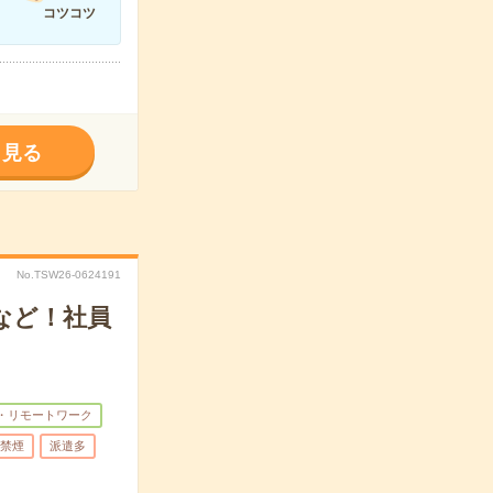
コツコツ
く見る
No.TSW26-0624191
など！社員
・リモートワーク
禁煙
派遣多