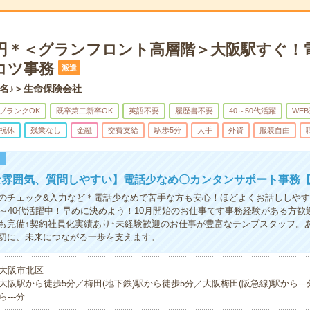
70円＊＜グランフロント高層階＞大阪駅すぐ！
コツ事務
派遣
名♪＞生命保険会社
ブランクOK
既卒第二新卒OK
英語不要
履歴書不要
40～50代活躍
WE
祝休
残業なし
金融
交費支給
駅歩5分
大手
外資
服装自由
！
な雰囲気、質問しやすい】電話少なめ〇カンタンサポート事務【
のチェック&入力など＊電話少なめで苦手な方も安心！ほどよくお話ししや
0～40代活躍中！早めに決めよう！10月開始のお仕事です事務経験がある方歓
も完備↑契約社員化実績あり↑未経験歓迎のお仕事が豊富なテンプスタッフ。
切に、未来につながる一歩を支えます。
大阪市北区
大阪駅から徒歩5分／梅田(地下鉄)駅から徒歩5分／大阪梅田(阪急線)駅から--
ら---分