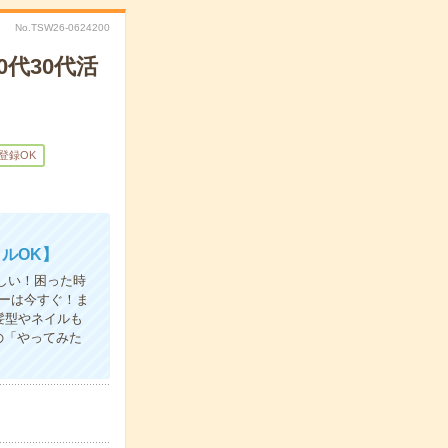
No.TSW26-0624200
0代30代活
B登録OK
ルOK】
しい！困った時
ーは今すぐ！ま
髪型やネイルも
の「やってみた