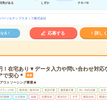
活気がある
しずか
テキパキ
パーソルテンプスタッフ株式会社
応募する
詳し
になる！
10円！在宅あり▼データ入力や問い合わせ対応
アで安心＊
派遣
アウトソーシング事業★
ブランクOK
既卒第二新卒OK
英語不要
履歴書不要
40～50代活躍
在宅
5日勤務
土日祝休
金融
交費支給
駅歩5分
大手
服装自由
職場が