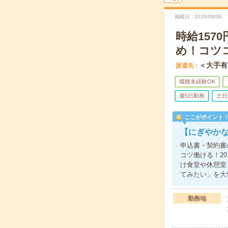
掲載日
2026/08/06
時給15
め！コツ
＜大手有
派遣先
職種未経験OK
週5日勤務
土日
ここがポイント
【にぎやか
申込書・契約書
コツ働ける！2
け食堂や休憩室
てみたい」を大
勤務地