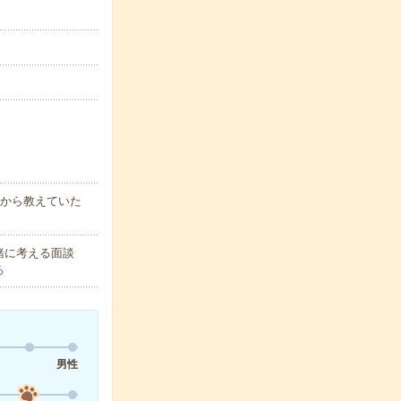
1から教えていた
緒に考える面談
る
男性