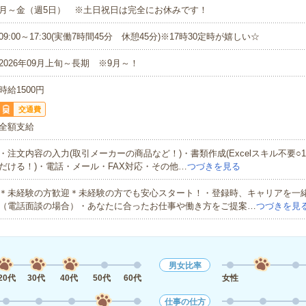
月～金（週5日） ※土日祝日は完全にお休みです！
09:00～17:30(実働7時間45分 休憩45分)※17時30定時が嬉しい☆
2026年09月上旬～長期 ※9月～！
時給1500円
交通費
全額支給
・注文内容の入力(取引メーカーの商品など！)・書類作成(Excelスキル不要○
だける！)・電話・メール・FAX対応・その他…
つづきを見る
＊未経験の方歓迎＊未経験の方でも安心スタート！・登録時、キャリアを一
（電話面談の場合）・あなたに合ったお仕事や働き方をご提案…
つづきを見
男女比率
20代
30代
40代
50代
60代
女性
仕事の仕方