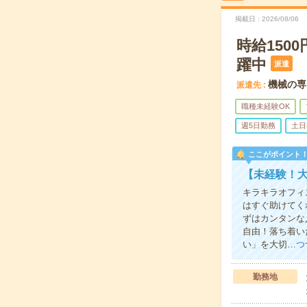
掲載日
2026/08/06
時給150
躍中
派遣
機械の専
派遣先
職種未経験OK
週5日勤務
土日
ここがポイント
【未経験！
キラキラオフィ
はすぐ助けてく
ずはカンタンな
自由！落ち着い
い」を大切…
つ
勤務地