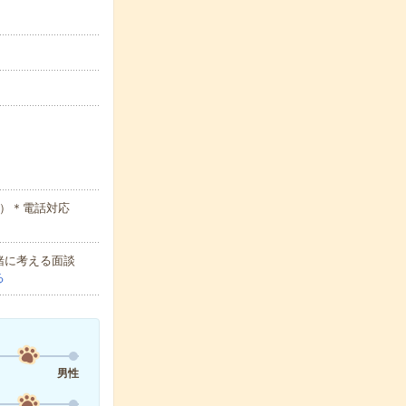
○）＊電話対応
緒に考える面談
る
男性