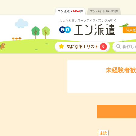
エン派遣
71454
件
エンバイト
82531
件
ちょうど良いワークライフバランスが叶う
関東版
気になる！リスト
0
保存し
未経験者歓
未読