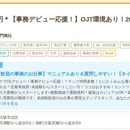
0円＊【事務デビュー応援！】OJT環境あり！2
門商社
ブランクOK
既卒第二新卒OK
英語不要
履歴書不要
40～50代活躍
WE
祝休
交費支給
駅歩5分
大手
服装自由
職場が禁煙
Excel
！
大歓迎の事務のお仕事】マニュアルあり＆質問しやすい！【ネイ
スでOLデビュー！事務デビュー応援！＊テンプ仲間多数！とにかくみんな優
れる＊定着率抜群↑未経験からスタートしたい方！ココがおすすめ！エントリ
入力業務からスタートします○複数路線で通勤便利＊服装はカジュアルOK＊
た雰囲気の職場です。未経験歓迎のお仕事が豊富なテンプスタッフ。あなた
づきを見る
大阪市北区
天満駅から徒歩5分／扇町(大阪府)駅から徒歩3分