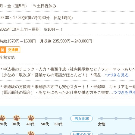
月～金（週5日） ※土日祝休み
09:00～17:30(実働7時間30分 休憩1時間)
2026年10月上旬～長期 ※10月～！
時給1570円～1600円 月収例 235,500円～240,000円
交通費
全額支給
＊申込書のチェック・入力＊書類作成（社内掲示物など / フォーマットあり
（少なめ！取次ぎ・営業からの電話がほとんど！）＊備品…
つづきを見る
＊未経験の方歓迎＊未経験の方でも安心スタート！・登録時、キャリアを一
（電話面談の場合）・あなたに合ったお仕事や働き方をご提案…
つづきを見
男女比率
20代
30代
40代
50代
60代
女性
仕事の仕方