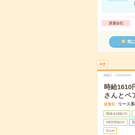
派遣会社
気
未読
掲載日
2026/08/06
時給16
さんとペ
リース系
派遣先
職種未経験OK
WEB登録OK
週
Excel