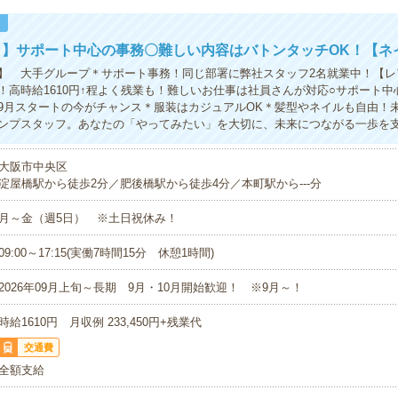
！
】サポート中心の事務〇難しい内容はバトンタッチOK！【ネ
】 大手グループ＊サポート事務！同じ部署に弊社スタッフ2名就業中！【レ
！高時給1610円↑程よく残業も！難しいお仕事は社員さんが対応○サポート中
9月スタートの今がチャンス＊服装はカジュアルOK＊髪型やネイルも自由！
ンプスタッフ。あなたの「やってみたい」を大切に、未来につながる一歩を
大阪市中央区
淀屋橋駅から徒歩2分／肥後橋駅から徒歩4分／本町駅から---分
月～金（週5日） ※土日祝休み！
09:00～17:15(実働7時間15分 休憩1時間)
2026年09月上旬～長期 9月・10月開始歓迎！ ※9月～！
時給1610円 月収例 233,450円+残業代
交通費
全額支給