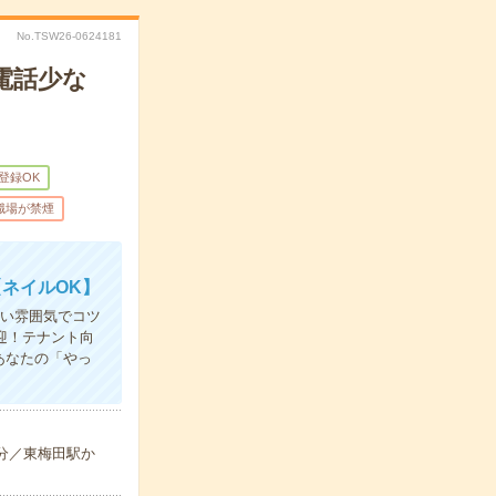
No.TSW26-0624181
電話少な
B登録OK
職場が禁煙
ネイルOK】
すい雰囲気でコツ
迎！テナント向
あなたの「やっ
-分／東梅田駅か