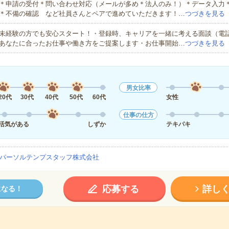
＊申請の受付＊問い合わせ対応（メールが多め＊法人のみ！）＊データ入力
＊不備の確認 など社員さんとペアで進めていただきます！…
つづきを見る
未経験の方でも安心スタート！・登録時、キャリアを一緒に考える面談（電
あなたに合ったお仕事や働き方をご提案します・お仕事開始…
つづきを見る
男女比率
20代
30代
40代
50代
60代
女性
仕事の仕方
活気がある
しずか
テキパキ
パーソルテンプスタッフ株式会社
応募する
詳し
になる！