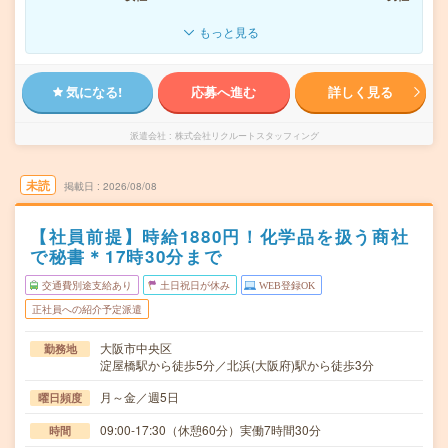
もっと見る
気になる!
応募へ進む
詳しく見る
派遣会社
株式会社リクルートスタッフィング
未読
掲載日
2026/08/08
【社員前提】時給1880円！化学品を扱う商社
で秘書＊17時30分まで
交通費別途支給あり
土日祝日が休み
WEB登録OK
正社員への紹介予定派遣
大阪市中央区
勤務地
淀屋橋駅から徒歩5分／北浜(大阪府)駅から徒歩3分
月～金／週5日
曜日頻度
09:00-17:30（休憩60分）実働7時間30分
時間