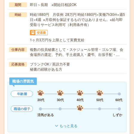
即日～長期 ※開始日相談OK
期間
時給1880円 月収例 28万円 時給1880円×実働7h30m×週5
時給
日×4週 ※月収例を保証するものではありません。※給与即
受取りサービス利用可（利用条件有）
交通費
1ヶ月3万円を上限として実費支給
複数の役員秘書として・スケジュール管理・ゴルフ場、会
仕事内容
食場所の選定、予約、手土産購入・慶弔、出張手配・…
ブランクOK / 英語力不要
応募資格
秘書の経験がある方
職場の雰囲気
年齢層
20代
30代
40代
50代
60代
職場の様子
活気がある
しずか
もっと見る