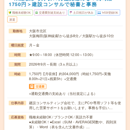
1750円＞建設コンサルで秘書と事務
職種未経験OK
交通費別途支給あり
土日祝日が休み
WEB登録OK
派遣
大阪市北区
勤務地
大阪梅田(阪神線)駅から徒歩8分／大阪駅から徒歩10分
月～金
曜日頻度
★9:00～18:00（休憩時間 12:00～13:00）
時間
2026年9月～長期（3ヵ月以上）
期間
1,750円【月収例】約304,000円（時給1,750円×実働
時給
8.00h×21日+残業5h）+交通費
交通費
○通勤交通費の支給あり（当社規定による）
建設コンサルティング会社で、主にPCや専用ソフト等を使
仕事内容
用した営業サポートをお願いします。事務を手伝い…
職種未経験OK / ブランクOK / 英語力不要
応募資格
●未経験OK！●Excel（SUM・AVERAGE関数や、四則演
算）・Word（表を含んだ文書作成）…