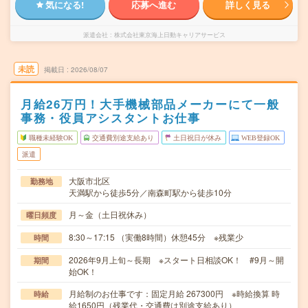
気になる!
応募へ進む
詳しく見る
派遣会社
株式会社東京海上日動キャリアサービス
未読
掲載日
2026/08/07
月給26万円！大手機械部品メーカーにて一般
事務・役員アシスタントお仕事
職種未経験OK
交通費別途支給あり
土日祝日が休み
WEB登録OK
派遣
大阪市北区
勤務地
天満駅から徒歩5分／南森町駅から徒歩10分
月～金（土日祝休み）
曜日頻度
8:30～17:15 （実働8時間）休憩45分 ※残業少
時間
2026年9月上旬～長期 ※スタート日相談OK！ #9月～開
期間
始OK！
月給制のお仕事です：固定月給 267300円 ※時給換算 時
時給
給1650円（残業代・交通費は別途支給あり）