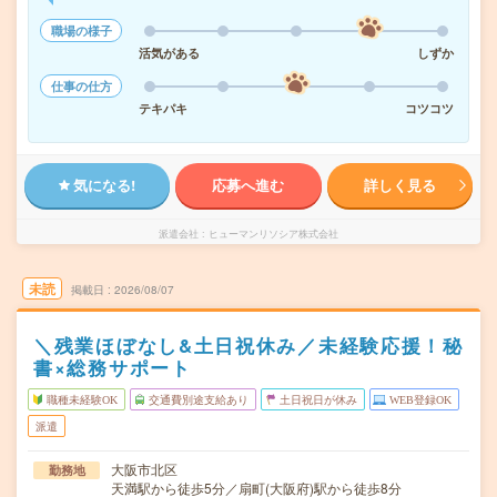
職場の様子
活気がある
しずか
仕事の仕方
テキパキ
コツコツ
気になる!
応募へ進む
詳しく見る
派遣会社
ヒューマンリソシア株式会社
未読
掲載日
2026/08/07
＼残業ほぼなし&土日祝休み／未経験応援！秘
書×総務サポート
職種未経験OK
交通費別途支給あり
土日祝日が休み
WEB登録OK
派遣
大阪市北区
勤務地
天満駅から徒歩5分／扇町(大阪府)駅から徒歩8分