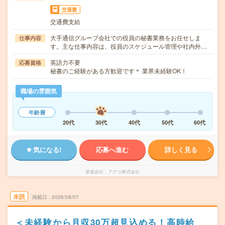
交通費
交通費支給
大手通信グループ会社での役員の秘書業務をお任せしま
仕事内容
す。主な仕事内容は、役員のスケジュール管理や社内外…
英語力不要
応募資格
秘書のご経験がある方歓迎です＊ 業界未経験OK！
職場の雰囲気
年齢層
20代
30代
40代
50代
60代
気になる!
応募へ進む
詳しく見る
派遣会社
アデコ株式会社
未読
掲載日
2026/08/07
＜未経験から月収30万超見込める！高時給