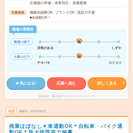
広報物の準備・来客対応・庶務業務
職種未経験OK / ブランクOK / 英語力不要
応募資格
■未経験OK！
職場の雰囲気
職場の様子
活気がある
しずか
仕事の仕方
テキパキ
コツコツ
気になる!
応募へ進む
詳しく見る
派遣会社
株式会社リクルートスタッフィング
未読
掲載日
2026/08/07
残業ほぼなし▼車通勤OK＊自転車・バイク通
勤OK＊阪大病院前で秘書