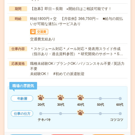
【急募】即日～長期 ※開始日はご相談可能です！
期間
時給1800円＋交 【月収例】366,750円～ ■給与の前払
時給
いが可能な速払いサービスあり
交通費
交通費支給あり
＊スケジュール対応＊メール対応＊発表用スライド作成
仕事内容
（指示あり・過去資料参照）＊研究開発のサポート＊S…
職種未経験OK / ブランクOK / パソコンスキル不要 / 英語力
応募資格
不要
未経験OK！ #初めての派遣歓迎
職場の雰囲気
年齢層
20代
30代
40代
50代
60代
仕事の仕方
テキパキ
コツコツ