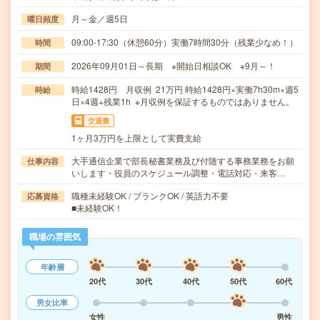
月～金／週5日
曜日頻度
09:00-17:30（休憩60分）実働7時間30分（残業少なめ！）
時間
2026年09月01日～長期 ※開始日相談OK ※9月～！
期間
時給1428円 月収例 21万円 時給1428円×実働7h30m×週5
時給
日×4週+残業1h ※月収例を保証するものではありません。
交通費
1ヶ月3万円を上限として実費支給
大手通信企業で部長秘書業務及び付随する事務業務をお願
仕事内容
いします・役員のスケジュール調整・電話対応・来客…
職種未経験OK / ブランクOK / 英語力不要
応募資格
■未経験OK！
職場の雰囲気
年齢層
20代
30代
40代
50代
60代
男女比率
女性
男性