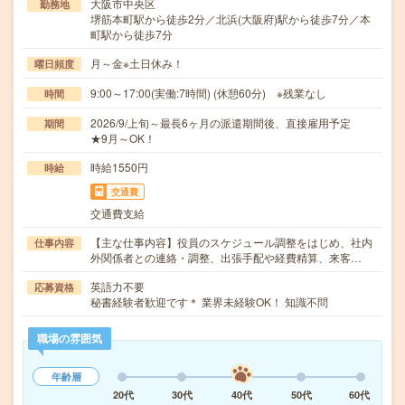
大阪市中央区
勤務地
堺筋本町駅から徒歩2分／北浜(大阪府)駅から徒歩7分／本
町駅から徒歩7分
月～金※土日休み！
曜日頻度
9:00～17:00(実働:7時間) (休憩60分) ※残業なし
時間
2026/9/上旬～最長6ヶ月の派遣期間後、直接雇用予定
期間
★9月～OK！
時給1550円
時給
交通費
交通費支給
【主な仕事内容】役員のスケジュール調整をはじめ、社内
仕事内容
外関係者との連絡・調整、出張手配や経費精算、来客…
英語力不要
応募資格
秘書経験者歓迎です＊ 業界未経験OK！ 知識不問
職場の雰囲気
年齢層
20代
30代
40代
50代
60代