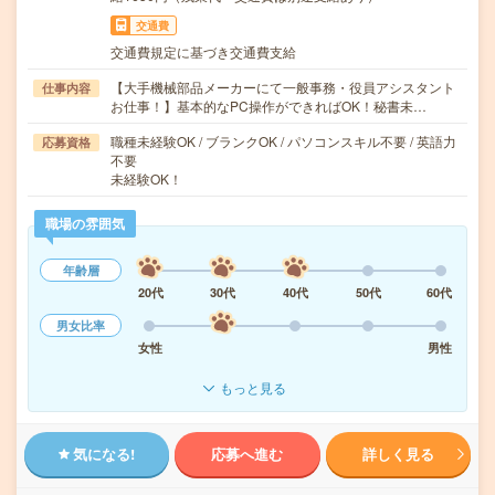
交通費
交通費規定に基づき交通費支給
【大手機械部品メーカーにて一般事務・役員アシスタント
仕事内容
お仕事！】基本的なPC操作ができればOK！秘書未…
職種未経験OK / ブランクOK / パソコンスキル不要 / 英語力
応募資格
不要
未経験OK！
職場の雰囲気
年齢層
20代
30代
40代
50代
60代
男女比率
女性
男性
もっと見る
気になる!
応募へ進む
詳しく見る