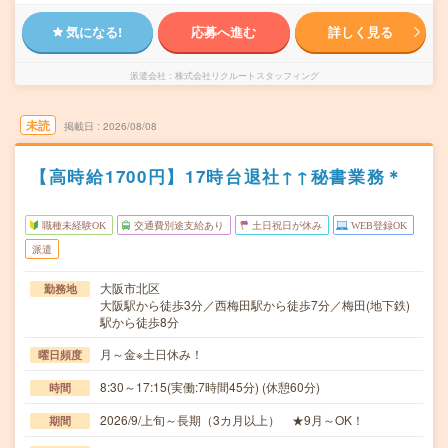
気になる!
応募へ進む
詳しく見る
派遣会社
株式会社リクルートスタッフィング
未読
掲載日
2026/08/08
【高時給1700円】17時台退社↑↑秘書業務＊
職種未経験OK
交通費別途支給あり
土日祝日が休み
WEB登録OK
派遣
大阪市北区
勤務地
大阪駅から徒歩3分／西梅田駅から徒歩7分／梅田(地下鉄)
駅から徒歩8分
月～金※土日休み！
曜日頻度
8:30～17:15(実働:7時間45分) (休憩60分)
時間
2026/9/上旬～長期（3カ月以上） ★9月～OK！
期間