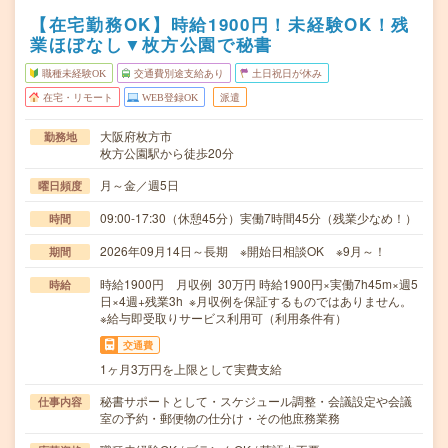
【在宅勤務OK】時給1900円！未経験OK！残
業ほぼなし▼枚方公園で秘書
職種未経験OK
交通費別途支給あり
土日祝日が休み
在宅・リモート
WEB登録OK
派遣
大阪府枚方市
勤務地
枚方公園駅から徒歩20分
月～金／週5日
曜日頻度
09:00-17:30（休憩45分）実働7時間45分（残業少なめ！）
時間
2026年09月14日～長期 ※開始日相談OK ※9月～！
期間
時給1900円 月収例 30万円 時給1900円×実働7h45m×週5
時給
日×4週+残業3h ※月収例を保証するものではありません。
※給与即受取りサービス利用可（利用条件有）
交通費
1ヶ月3万円を上限として実費支給
秘書サポートとして・スケジュール調整・会議設定や会議
仕事内容
室の予約・郵便物の仕分け・その他庶務業務