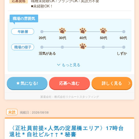
職種未経験OK / ブランクOK / 英語力不要
応募資格
■未経験OK！
職場の雰囲気
年齢層
20代
30代
40代
50代
60代
職場の様子
活気がある
しずか
もっと見る
気になる!
応募へ進む
詳しく見る
派遣会社
株式会社リクルートスタッフィング
未読
掲載日
2026/08/08
〈正社員前提×人気の淀屋橋エリア〉17時台
退社＊自社ビル↑↑＊秘書