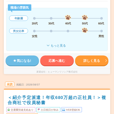
職場の雰囲気
年齢層
20代
30代
40代
50代
60代
男女比率
女性
男性
もっと見る
気になる!
応募へ進む
詳しく見る
派遣会社
ヒューマンリソシア株式会社
未読
掲載日
2026/08/07
＜紹介予定派遣！年収680万超の正社員！＞複
合商社で役員秘書
交通費別途支給あり
土日祝日が休み
WEB登録OK