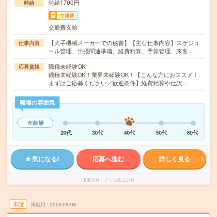
時給1700円
時給
交通費
交通費支給
【大手機械メーカーでの秘書】【主な仕事内容】スケジュ
仕事内容
ール管理、出張関連準備、経費精算、予算管理、来客…
職種未経験OK
応募資格
職種未経験OK！業界未経験OK！【こんな方におススメ！
まずはご応募ください／歓迎条件】経費精算や仕訳…
職場の雰囲気
年齢層
20代
30代
40代
50代
60代
気になる!
応募へ進む
詳しく見る
派遣会社
アデコ株式会社
未読
掲載日
2026/08/08