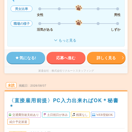
男女比率
女性
男性
職場の様子
活気がある
しずか
もっと見る
気になる!
応募へ進む
詳しく見る
派遣会社
株式会社リクルートスタッフィング
未読
掲載日
2026/08/07
〈直接雇用前提〉PC入力出来ればOK＊秘書
＊
交通費別途支給あり
土日祝日が休み
残業なし
WEB登録OK
紹介予定派遣