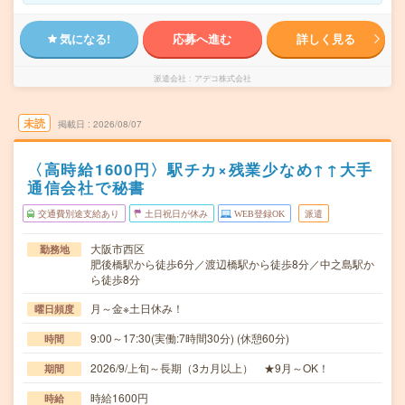
気になる!
応募へ進む
詳しく見る
派遣会社
アデコ株式会社
未読
掲載日
2026/08/07
〈高時給1600円〉駅チカ×残業少なめ↑↑大手
通信会社で秘書
交通費別途支給あり
土日祝日が休み
WEB登録OK
派遣
大阪市西区
勤務地
肥後橋駅から徒歩6分／渡辺橋駅から徒歩8分／中之島駅か
ら徒歩8分
月～金※土日休み！
曜日頻度
9:00～17:30(実働:7時間30分) (休憩60分)
時間
2026/9/上旬～長期（3カ月以上） ★9月～OK！
期間
時給1600円
時給