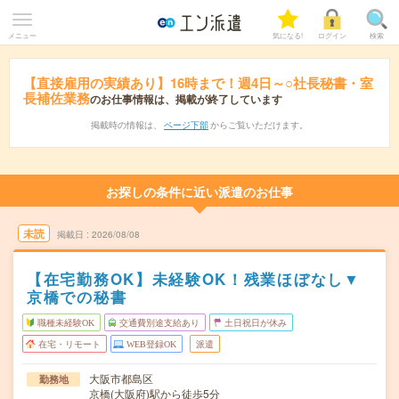
メニュー
気になる!
ログイン
検索
【直接雇用の実績あり】16時まで！週4日～○社長秘書・室
長補佐業務
のお仕事情報は、掲載が終了しています
掲載時の情報は、
ページ下部
からご覧いただけます。
お探しの条件に近い派遣のお仕事
未読
掲載日
2026/08/08
【在宅勤務OK】未経験OK！残業ほぼなし▼
京橋での秘書
職種未経験OK
交通費別途支給あり
土日祝日が休み
在宅・リモート
WEB登録OK
派遣
大阪市都島区
勤務地
京橋(大阪府)駅から徒歩5分