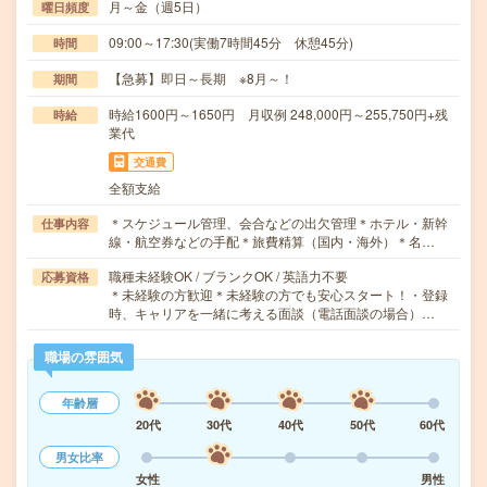
月～金（週5日）
曜日頻度
09:00～17:30(実働7時間45分 休憩45分)
時間
【急募】即日～長期 ※8月～！
期間
時給1600円～1650円 月収例 248,000円～255,750円+残
時給
業代
交通費
全額支給
＊スケジュール管理、会合などの出欠管理＊ホテル・新幹
仕事内容
線・航空券などの手配＊旅費精算（国内・海外）＊名…
職種未経験OK / ブランクOK / 英語力不要
応募資格
＊未経験の方歓迎＊未経験の方でも安心スタート！・登録
時、キャリアを一緒に考える面談（電話面談の場合）…
職場の雰囲気
年齢層
20代
30代
40代
50代
60代
男女比率
女性
男性