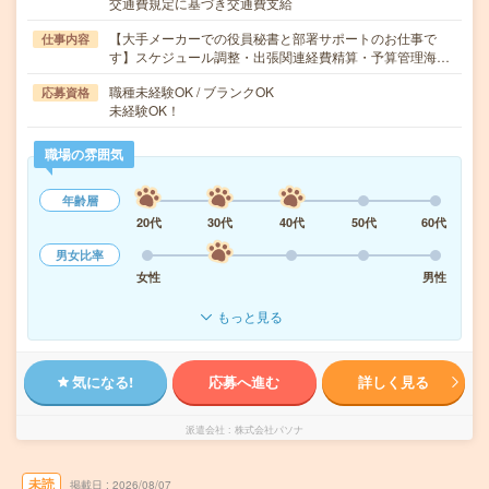
交通費規定に基づき交通費支給
【大手メーカーでの役員秘書と部署サポートのお仕事で
仕事内容
す】スケジュール調整・出張関連経費精算・予算管理海…
職種未経験OK / ブランクOK
応募資格
未経験OK！
職場の雰囲気
年齢層
20代
30代
40代
50代
60代
男女比率
女性
男性
もっと見る
気になる!
応募へ進む
詳しく見る
派遣会社
株式会社パソナ
未読
掲載日
2026/08/07