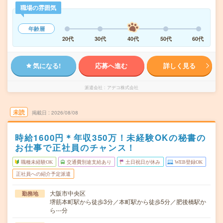
職場の雰囲気
年齢層
20代
30代
40代
50代
60代
気になる!
応募へ進む
詳しく見る
派遣会社
アデコ株式会社
未読
掲載日
2026/08/08
時給1600円＊年収350万！未経験OKの秘書の
お仕事で正社員のチャンス！
職種未経験OK
交通費別途支給あり
土日祝日が休み
WEB登録OK
正社員への紹介予定派遣
大阪市中央区
勤務地
堺筋本町駅から徒歩3分／本町駅から徒歩5分／肥後橋駅か
ら---分