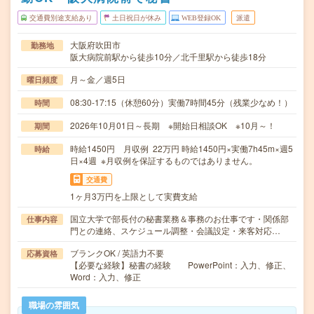
交通費別途支給あり
土日祝日が休み
WEB登録OK
派遣
大阪府吹田市
勤務地
阪大病院前駅から徒歩10分／北千里駅から徒歩18分
月～金／週5日
曜日頻度
08:30-17:15（休憩60分）実働7時間45分（残業少なめ！）
時間
2026年10月01日～長期 ※開始日相談OK ※10月～！
期間
時給1450円 月収例 22万円 時給1450円×実働7h45m×週5
時給
日×4週 ※月収例を保証するものではありません。
交通費
1ヶ月3万円を上限として実費支給
国立大学で部長付の秘書業務＆事務のお仕事です・関係部
仕事内容
門との連絡、スケジュール調整・会議設定・来客対応…
ブランクOK / 英語力不要
応募資格
【必要な経験】秘書の経験 PowerPoint：入力、修正、
Word：入力、修正
職場の雰囲気