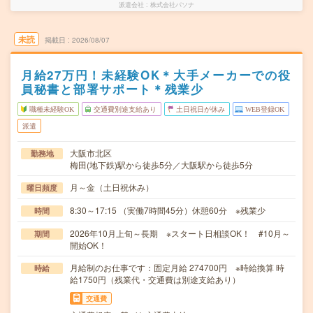
派遣会社
株式会社パソナ
未読
掲載日
2026/08/07
月給27万円！未経験OK＊大手メーカーでの役
員秘書と部署サポート＊残業少
職種未経験OK
交通費別途支給あり
土日祝日が休み
WEB登録OK
派遣
大阪市北区
勤務地
梅田(地下鉄)駅から徒歩5分／大阪駅から徒歩5分
月～金（土日祝休み）
曜日頻度
8:30～17:15 （実働7時間45分）休憩60分 ※残業少
時間
2026年10月上旬～長期 ※スタート日相談OK！ #10月～
期間
開始OK！
月給制のお仕事です：固定月給 274700円 ※時給換算 時
時給
給1750円（残業代・交通費は別途支給あり）
交通費