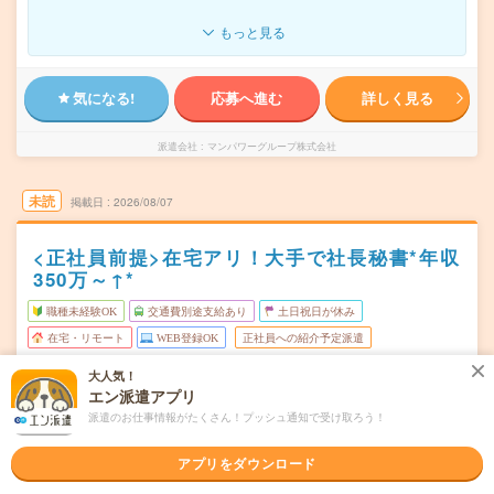
もっと見る
気になる!
応募へ進む
詳しく見る
派遣会社
マンパワーグループ株式会社
未読
掲載日
2026/08/07
<正社員前提>在宅アリ！大手で社長秘書*年収
350万～↑*
職種未経験OK
交通費別途支給あり
土日祝日が休み
在宅・リモート
WEB登録OK
正社員への紹介予定派遣
大人気！
大阪市北区
勤務地
エン派遣アプリ
西梅田駅から徒歩3分／大阪駅から徒歩9分／梅田(地下鉄)
駅から---分／大阪梅田(阪神線)駅から---分／東梅田駅から--
派遣のお仕事情報がたくさん！プッシュ通知で受け取ろう！
-分
アプリをダウンロード
月～金
曜日頻度