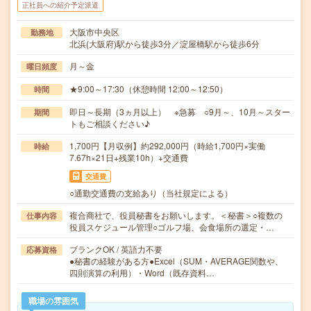
正社員への紹介予定派遣
大阪市中央区
勤務地
北浜(大阪府)駅から徒歩3分／淀屋橋駅から徒歩6分
月～金
曜日頻度
★9:00～17:30（休憩時間 12:00～12:50）
時間
即日～長期（3ヵ月以上） ※急募 ○9月～、10月～スター
期間
トもご相談ください♪
1,700円【月収例】約292,000円（時給1,700円×実働
時給
7.67h×21日+残業10h）+交通費
交通費
○通勤交通費の支給あり（当社規定による）
複合商社で、役員秘書をお願いします。＜秘書＞○複数の
仕事内容
役員スケジュール管理○ゴルフ場、会食場所の選定・…
ブランクOK / 英語力不要
応募資格
●秘書の経験がある方●Excel（SUM・AVERAGE関数や、
四則演算の利用）・Word（既存資料…
職場の雰囲気