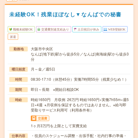
未経験OK！残業ほぼなし▼なんばでの秘書
職種未経験OK
交通費別途支給あり
土日祝日が休み
WEB登録OK
派遣
大阪市中央区
勤務地
なんば(地下鉄)駅から徒歩5分／なんば(南海線)駅から徒歩3
分
月～金／週5日
曜日頻度
08:30-17:10（休憩45分）実働7時間55分（残業少なめ！）
時間
即日～長期 ※開始日相談OK
期間
時給1650円 月収例 26万円 時給1650円×実働7h55m×週5
時給
日×4週 ※月収例を保証するものではありません。※給与即
受取りサービス利用可（利用条件有）
交通費
1ヶ月3万円を上限として実費支給
・役員のスケジュール調整・出張手配・社内行事の準備・
仕事内容