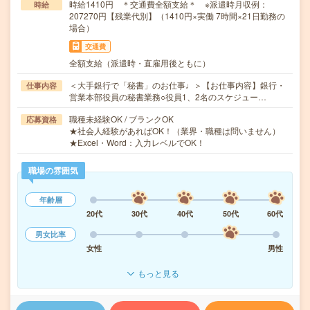
時給1410円 ＊交通費全額支給＊ ※派遣時月収例：
時給
207270円【残業代別】（1410円×実働 7時間×21日勤務の
場合）
交通費
全額支給（派遣時・直雇用後ともに）
＜大手銀行で「秘書」のお仕事♩＞【お仕事内容】銀行・
仕事内容
営業本部役員の秘書業務○役員1、2名のスケジュー…
職種未経験OK / ブランクOK
応募資格
★社会人経験があればOK！（業界・職種は問いません）
★Excel・Word：入力レベルでOK！
職場の雰囲気
年齢層
20代
30代
40代
50代
60代
男女比率
女性
男性
もっと見る