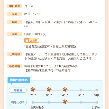
月～金
曜日頻度
8:30～17:15
時間
【急募】即日～長期 ※*開始日ご相談ください ※8月～
期間
OK！
時給1600円＋交
時給
交通費
*交通費支給(規定有・月額上限3万円迄)
【製造メーカーで役員秘書】役員秘書として幅広いサポー
仕事内容
トを担当いただきます来客対応、お茶出し会議準備、…
職種未経験OK / ブランクOK / 英語力不要
応募資格
【業界職種未経験OK】PC基本操作
職場の雰囲気
年齢層
20代
30代
40代
50代
60代
職場の様子
活気がある
しずか