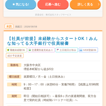
気になる!
応募へ進む
詳しく見る
派遣会社
株式会社スタッフサービス
未読
掲載日
2026/08/08
【社員が前提】未経験からスタートOK！みん
な知ってる大手銀行で役員秘書
職種未経験OK
交通費別途支給あり
土日祝日が休み
WEB登録OK
紹介予定派遣
大阪市中央区
勤務地
堺筋本町駅から徒歩5分
就業曜日／月～金（土日祝休み）
曜日頻度
9：00～17：00（休憩60分・実働7時間）【残業は月5時間
時間
程度】
即日（開始日相談可）～最長6ヶ月の派遣期間後、双方合
期間
意で契約社員（時給制パートナー社員）へ