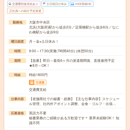
交通費別途支給あり
土日祝日が休み
WEB登録OK
正社員への紹介予定派遣
大阪市中央区
勤務地
北浜(大阪府)駅から徒歩2分／淀屋橋駅から徒歩6分／なに
わ橋駅から徒歩9分
月～金※土日休み！
曜日頻度
9:00～17:30(実働:7時間40分) (休憩50分)
時間
【急募】即日～最長6ヶ月の派遣期間後、直接雇用予定
期間
★8月～OK！
時給1800円
時給
交通費
交通費支給
【老舗商社での秘書・総務】【主な仕事内容】スケジュー
仕事内容
ル管理、社内外アポイント調整、会食・ゴルフ・出張…
英語力不要
応募資格
秘書業務のご経験がある方歓迎です＊ 業界未経験OK！ 知
識不問