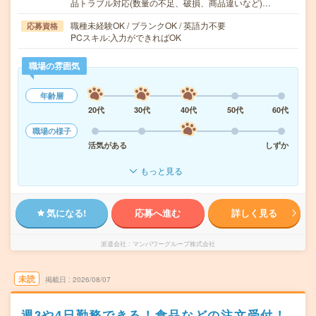
品トラブル対応(数量の不足、破損、商品違いなど)…
職種未経験OK / ブランクOK / 英語力不要
応募資格
PCスキル:入力ができればOK
職場の雰囲気
年齢層
20代
30代
40代
50代
60代
職場の様子
活気がある
しずか
もっと見る
気になる!
応募へ進む
詳しく見る
派遣会社
マンパワーグループ株式会社
未読
掲載日
2026/08/07
週3や4日勤務できる！食品などの注文受付！