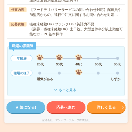
【フードデリバリーサービスの問い合わせ対応】配達員や
仕事内容
加盟店からの、進行中注文に関するお問い合わせ対応…
職種未経験OK / ブランクOK / 英語力不要
応募資格
《業界・職種未経験OK》土日祝、大型連休半分以上勤務可
能な方・PC基本操作
職場の雰囲気
年齢層
20代
30代
40代
50代
60代
職場の様子
活気がある
しずか
もっと見る
気になる!
応募へ進む
詳しく見る
派遣会社
マンパワーグループ株式会社