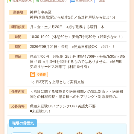
職種未経験OK
交通費別途支給あり
WEB登録OK
派遣
神戸市中央区
勤務地
神戸(兵庫県)駅から徒歩2分／高速神戸駅から徒歩4分
月～金・土／月20日 ※必ず勤務する曜日：木
曜日頻度
10:30-19:00（休憩60分）実働7時間30分（残業少なめ！）
時間
2026年09月01日～長期 ※開始日相談OK ※9月～！
期間
時給1700円 月収例 25万円 時給1700円×実働7h30m×週5
時給
日×4週 ※月収例を保証するものではありません。※給与即
受取りサービス利用可（利用条件有）
交通費
1ヶ月3万円を上限として実費支給
＜治験に関する被験者や医療機関との電話対応＞・医療機
仕事内容
関との日程調整・患者様へのヒアリング・対応履歴の…
職種未経験OK / ブランクOK / 英語力不要
応募資格
■未経験OK！
職場の雰囲気