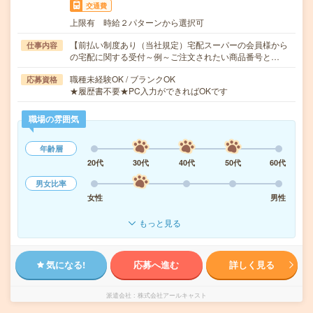
交通費
上限有 時給２パターンから選択可
【前払い制度あり（当社規定）宅配スーパーの会員様から
仕事内容
の宅配に関する受付～例～ご注文されたい商品番号と…
職種未経験OK / ブランクOK
応募資格
★履歴書不要★PC入力ができればOKです
職場の雰囲気
年齢層
20代
30代
40代
50代
60代
男女比率
女性
男性
もっと見る
気になる!
応募へ進む
詳しく見る
派遣会社
株式会社アールキャスト