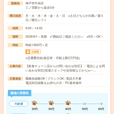
神戸市中央区
勤務地
三ノ宮駅から徒歩3分
月・火・水・木・金・土・日 ※土日どちらか出勤／週５
曜日頻度
日／曜日シフト
9:00～14:00
時間
2026/9/1～長期 ※*開始日ご相談ください ※9月～OK！
期間
時給1360円＋交
時給
交通費
※交通費支給(規定有・月額上限3万円迄)
【飲食チェーン店からの問い合わせ対応】・電話による問
仕事内容
い合わせ対応(現場スタッフや店長様などから)※一…
職種未経験OK / ブランクOK / 英語力不要
応募資格
電話対応経験をお持ちの方・PC基本操作
職場の雰囲気
年齢層
20代
30代
40代
50代
60代