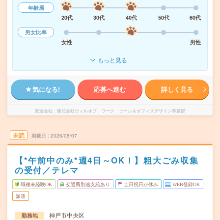
年齢層
20代
30代
40代
50代
60代
男女比率
女性
男性
もっと見る
気になる!
応募へ進む
詳しく見る
派遣会社
株式会社ウィルオブ・ワーク コール＆オフィスデザイン事業部
未読
掲載日
2026/08/07
【*午前中のみ*週4日～OK！】粗大ごみ収集
の受付／テレマ
職種未経験OK
交通費別途支給あり
土日祝日が休み
WEB登録OK
派遣
神戸市中央区
勤務地