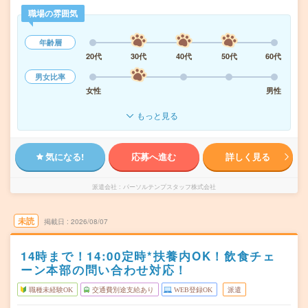
職場の雰囲気
年齢層
20代
30代
40代
50代
60代
男女比率
女性
男性
もっと見る
気になる!
応募へ進む
詳しく見る
派遣会社
パーソルテンプスタッフ株式会社
未読
掲載日
2026/08/07
14時まで！14:00定時*扶養内OK！飲食チェ
ーン本部の問い合わせ対応！
職種未経験OK
交通費別途支給あり
WEB登録OK
派遣