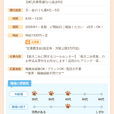
元町(兵庫県)駅から徒歩5分
月～金のうち週4日～5日
曜日頻度
8:55～13:00
時間
2026/9/1～長期 ※*開始日ご相談ください ※9月～OK！
期間
時給1330円＋交
時給
交通費
*交通費支給(規定有・月額上限3万円迄)
【粗大ごみに関するコールセンター】「粗大ごみ収集」の
仕事内容
お申込み受付をお任せします！品目のヒアリング・収…
職種未経験OK / ブランクOK / 英語力不要
応募資格
**業界・職種経験不問です**
職場の雰囲気
年齢層
20代
30代
40代
50代
60代
職場の様子
活気がある
しずか