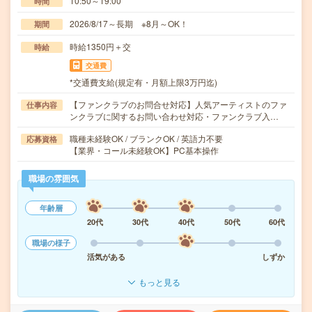
10:50～19:00
時間
2026/8/17～長期 ※8月～OK！
期間
時給1350円＋交
時給
交通費
*交通費支給(規定有・月額上限3万円迄)
【ファンクラブのお問合せ対応】人気アーティストのファ
仕事内容
ンクラブに関するお問い合わせ対応・ファンクラブ入…
職種未経験OK / ブランクOK / 英語力不要
応募資格
【業界・コール未経験OK】PC基本操作
職場の雰囲気
年齢層
20代
30代
40代
50代
60代
職場の様子
活気がある
しずか
もっと見る