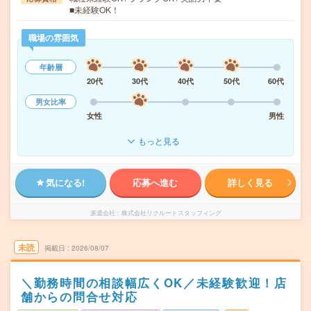
■未経験OK！
職場の雰囲気
年齢層
20代
30代
40代
50代
60代
男女比率
女性
男性
もっと見る
気になる!
応募へ進む
詳しく見る
派遣会社
株式会社リクルートスタッフィング
未読
掲載日
2026/08/07
＼勤務時間の相談幅広くOK／未経験歓迎！店
舗からの問合せ対応