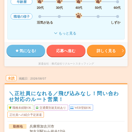
年齢層
20代
30代
40代
50代
60代
職場の様子
活気がある
しずか
もっと見る
気になる!
応募へ進む
詳しく見る
派遣会社
株式会社リクルートスタッフィング
未読
掲載日
2026/08/07
＼正社員になれる／飛び込みなし！問い合わ
せ対応のルート営業！
職種未経験OK
交通費別途支給あり
WEB登録OK
正社員への紹介予定派遣
兵庫県加古川市
勤務地
加古川駅から徒歩12分