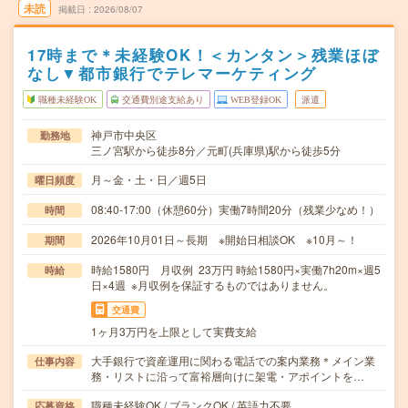
未読
掲載日
2026/08/07
17時まで＊未経験OK！＜カンタン＞残業ほぼ
なし▼都市銀行でテレマーケティング
職種未経験OK
交通費別途支給あり
WEB登録OK
派遣
神戸市中央区
勤務地
三ノ宮駅から徒歩8分／元町(兵庫県)駅から徒歩5分
月～金・土・日／週5日
曜日頻度
08:40-17:00（休憩60分）実働7時間20分（残業少なめ！）
時間
2026年10月01日～長期 ※開始日相談OK ※10月～！
期間
時給1580円 月収例 23万円 時給1580円×実働7h20m×週5
時給
日×4週 ※月収例を保証するものではありません。
交通費
1ヶ月3万円を上限として実費支給
大手銀行で資産運用に関わる電話での案内業務＊メイン業
仕事内容
務・リストに沿って富裕層向けに架電・アポイントを…
職種未経験OK / ブランクOK / 英語力不要
応募資格