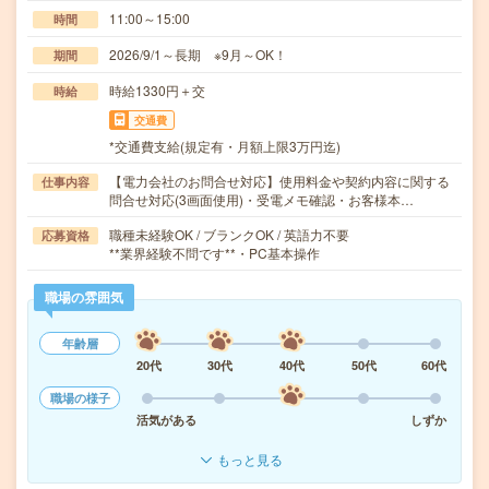
11:00～15:00
時間
2026/9/1～長期 ※9月～OK！
期間
時給1330円＋交
時給
交通費
*交通費支給(規定有・月額上限3万円迄)
【電力会社のお問合せ対応】使用料金や契約内容に関する
仕事内容
問合せ対応(3画面使用)・受電メモ確認・お客様本…
職種未経験OK / ブランクOK / 英語力不要
応募資格
**業界経験不問です**・PC基本操作
職場の雰囲気
年齢層
20代
30代
40代
50代
60代
職場の様子
活気がある
しずか
もっと見る