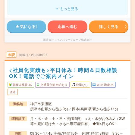
もっと見る
気になる!
応募へ進む
詳しく見る
派遣会社
マンパワーグループ株式会社
未読
掲載日
2026/08/07
<社員化実績も>平日休み！時間＆日数相談
OK！電話でご案内メイン
職種未経験OK
交通費別途支給あり
残業なし
WEB登録OK
派遣
神戸市東灘区
勤務地
摂津本山駅から徒歩9分／岡本(兵庫県)駅から徒歩11分
月・木・金・土・日・祝(週5日) ※火・水がお休み♪（GW
曜日頻度
等の繁忙期は火・水も出勤可能性有） ◆週4日もOK！
09:30～17:45(実働7時間15分 休憩1時間)※時短「9:30～
時間