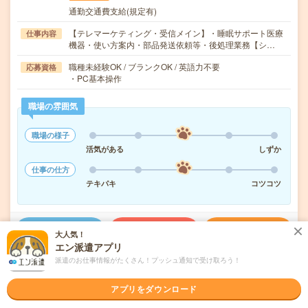
通勤交通費支給(規定有)
【テレマーケティング・受信メイン】・睡眠サポート医療
仕事内容
機器・使い方案内・部品発送依頼等・後処理業務【シ…
職種未経験OK / ブランクOK / 英語力不要
応募資格
・PC基本操作
職場の雰囲気
職場の様子
活気がある
しずか
仕事の仕方
テキパキ
コツコツ
気になる!
応募へ進む
詳しく見る
大人気！
エン派遣アプリ
派遣のお仕事情報がたくさん！プッシュ通知で受け取ろう！
派遣会社
マンパワーグループ株式会社
アプリをダウンロード
未読
掲載日
2026/08/06