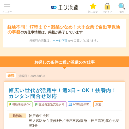
メニュー
気になる!
ログイン
検索
経験不問！17時まで＊残業少なめ！大手企業で自動車保険
の事務
のお仕事情報は、掲載が終了しています
掲載時の情報は、
ページ下部
からご覧いただけます。
お探しの条件に近い派遣のお仕事
未読
掲載日
2026/08/08
幅広い世代が活躍中！週3日～OK！扶養内！
カンタン問合せ対応
職種未経験OK
交通費別途支給あり
WEB登録OK
派遣
神戸市中央区
勤務地
三ノ宮駅から徒歩3分／神戸三宮(阪急・神戸高速)駅から徒
歩3分