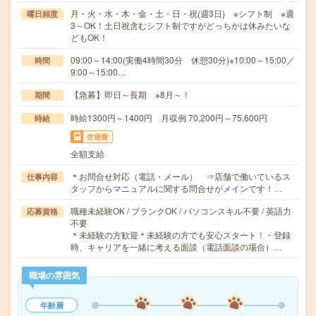
月・火・水・木・金・土・日・祝(週3日) ※シフト制 ※週
曜日頻度
3～OK！土日祝含むシフト制ですがどっちかは休みたいな
どもOK！
09:00～14:00(実働4時間30分 休憩30分)※10:00～15:00／
時間
9:00～15:00…
【急募】即日～長期 ※8月～！
期間
時給1300円～1400円 月収例 70,200円～75,600円
時給
交通費
全額支給
＊お問合せ対応（電話・メール） ⇒店舗で働いているス
仕事内容
タッフからマニュアルに関する問合せがメインです！…
職種未経験OK / ブランクOK / パソコンスキル不要 / 英語力
応募資格
不要
＊未経験の方歓迎＊未経験の方でも安心スタート！・登録
時、キャリアを一緒に考える面談（電話面談の場合）…
職場の雰囲気
年齢層