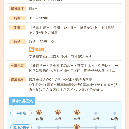
週5日
曜日頻度
9:00～18:00
時間
【急募】即日～長期 ※3～6ヶ月派遣契約後、正社員登用
期間
予定(紹介予定派遣)
時給1450円＋交
時給
交通費
交通費支給(上限3万円/月、当社規定あり)
【通信サービス会社でのルート営業】ネットやテレビサー
仕事内容
ビスに興味があるお客様へご案内「問合せが入る→社…
職種未経験OK / ブランクOK / 英語力不要
応募資格
<必須条件>普通自動車運転免許PC基本操作ができる方(入
力程度)<こんな方にオススメ>人と話すのが好…
職場の雰囲気
年齢層
20代
30代
40代
50代
60代
職場の様子