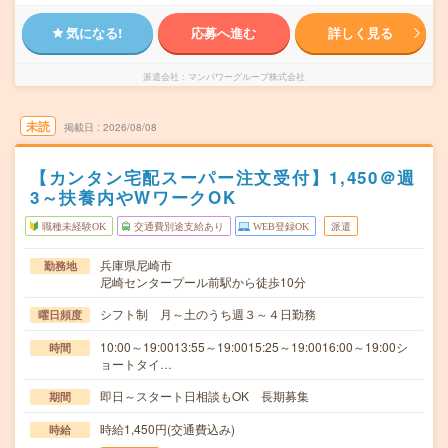
気になる!
応募へ進む
詳しく見る
派遣会社
マンパワーグループ株式会社
未読
掲載日
2026/08/08
【カンタン宅配スーパー注文受付】1,450＠週
3～扶養内やWワークOK
職種未経験OK
交通費別途支給あり
WEB登録OK
派遣
兵庫県尼崎市
勤務地
尼崎センタープール前駅から徒歩10分
シフト制 月～土のうち週３～４日勤務
曜日頻度
10:00～19:0013:55～19:0015:25～19:0016:00～19:00シ
時間
ョートタイ…
即日～スタート日相談もOK 長期募集
期間
時給1,450円(交通費込み)
時給