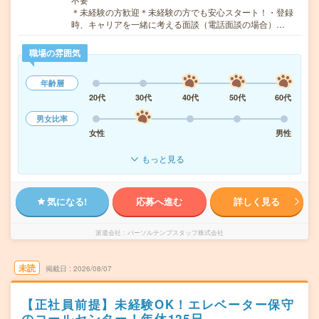
＊未経験の方歓迎＊未経験の方でも安心スタート！・登録
時、キャリアを一緒に考える面談（電話面談の場合）…
職場の雰囲気
年齢層
20代
30代
40代
50代
60代
男女比率
女性
男性
もっと見る
気になる!
応募へ進む
詳しく見る
派遣会社
パーソルテンプスタッフ株式会社
未読
掲載日
2026/08/07
【正社員前提】未経験OK！エレベーター保守
のコールセンター！年休125日