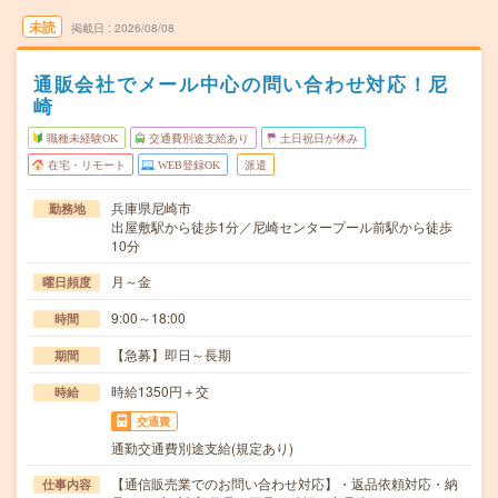
未読
掲載日
2026/08/08
通販会社でメール中心の問い合わせ対応！尼
崎
職種未経験OK
交通費別途支給あり
土日祝日が休み
在宅・リモート
WEB登録OK
派遣
兵庫県尼崎市
勤務地
出屋敷駅から徒歩1分／尼崎センタープール前駅から徒歩
10分
月～金
曜日頻度
9:00～18:00
時間
【急募】即日～長期
期間
時給1350円＋交
時給
交通費
通勤交通費別途支給(規定あり)
【通信販売業でのお問い合わせ対応】・返品依頼対応・納
仕事内容