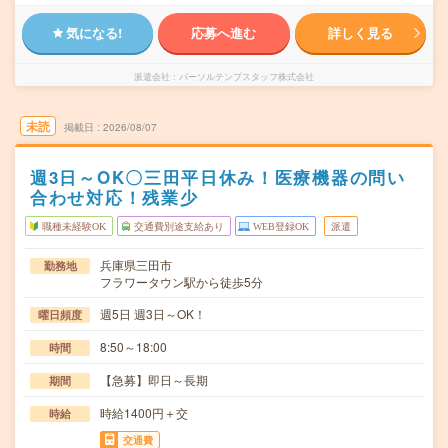
気になる!
応募へ進む
詳しく見る
派遣会社
パーソルテンプスタッフ株式会社
未読
掲載日
2026/08/07
週3日～OK〇三田平日休み！医療機器の問い
合わせ対応！残業少
職種未経験OK
交通費別途支給あり
WEB登録OK
派遣
兵庫県三田市
勤務地
フラワータウン駅から徒歩5分
週5日 週3日～OK！
曜日頻度
8:50～18:00
時間
【急募】即日～長期
期間
時給1400円＋交
時給
交通費