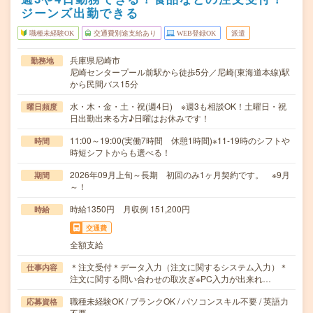
ジーンズ出勤できる
職種未経験OK
交通費別途支給あり
WEB登録OK
派遣
兵庫県尼崎市
勤務地
尼崎センタープール前駅から徒歩5分／尼崎(東海道本線)駅
から民間バス15分
水・木・金・土・祝(週4日) ※週3も相談OK！土曜日・祝
曜日頻度
日出勤出来る方♪日曜はお休みです！
11:00～19:00(実働7時間 休憩1時間)※11-19時のシフトや
時間
時短シフトからも選べる！
2026年09月上旬～長期 初回のみ1ヶ月契約です。 ※9月
期間
～！
時給1350円 月収例 151,200円
時給
交通費
全額支給
＊注文受付＊データ入力（注文に関するシステム入力）＊
仕事内容
注文に関する問い合わせの取次ぎ※PC入力が出来れ…
職種未経験OK / ブランクOK / パソコンスキル不要 / 英語力
応募資格
不要