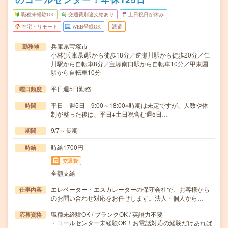
職種未経験OK
交通費別途支給あり
土日祝日が休み
在宅・リモート
WEB登録OK
派遣
兵庫県宝塚市
勤務地
小林(兵庫県)駅から徒歩18分／逆瀬川駅から徒歩20分／仁
川駅から自転車8分／宝塚南口駅から自転車10分／甲東園
駅から自転車10分
平日週5日勤務
曜日頻度
平日 週5日 9:00～18:00※時期は未定ですが、人数や体
時間
制が整った後は、平日+土日祝含む週5日…
9/7～長期
期間
時給1700円
時給
交通費
全額支給
エレベーター・エスカレーターの保守会社で、お客様から
仕事内容
のお問い合わせ対応をお任せします。法人・個人から…
職種未経験OK / ブランクOK / 英語力不要
応募資格
・コールセンター未経験OK！お電話対応の経験だけあれば