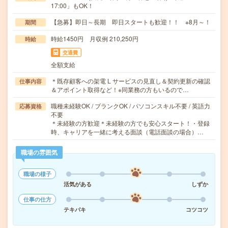
17:00」もOK！
【急募】即日～長期 即日スタートも歓迎！！ ※8月～！
期間
時給1450円 月収例 210,250円
時給
交通費
全額支給
＊既存顧客への架電 L サービスの見直し＆契約更新の確認
仕事内容
＆アポイント取得など！※同業務の方もいるので…
職種未経験OK / ブランクOK / パソコンスキル不要 / 英語力
応募資格
不要
＊未経験の方歓迎＊未経験の方でも安心スタート！・登録
時、キャリアを一緒に考える面談（電話面談の場合）…
職場の雰囲気
職場の様子
活気がある
しずか
仕事の仕方
テキパキ
コツコツ