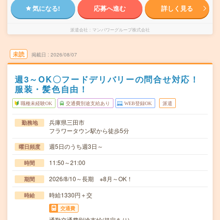
気になる!
応募へ進む
詳しく見る
派遣会社
マンパワーグループ株式会社
未読
掲載日
2026/08/07
週3～OK〇フードデリバリーの問合せ対応！
服装・髪色自由！
職種未経験OK
交通費別途支給あり
WEB登録OK
派遣
兵庫県三田市
勤務地
フラワータウン駅から徒歩5分
週5日のうち週3日～
曜日頻度
11:50～21:00
時間
2026/8/10～長期 ※8月～OK！
期間
時給1330円＋交
時給
交通費
通勤交通費別途支給(規定あり)