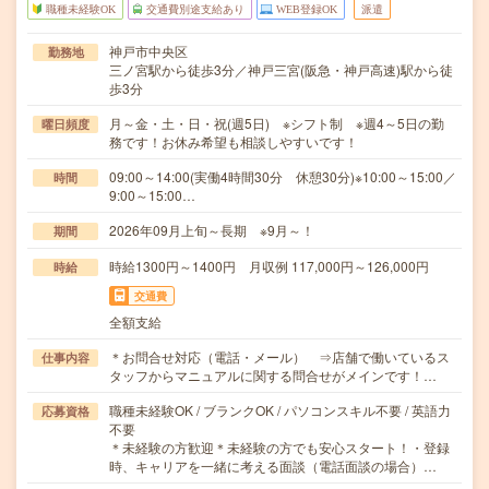
職種未経験OK
交通費別途支給あり
WEB登録OK
派遣
神戸市中央区
勤務地
三ノ宮駅から徒歩3分／神戸三宮(阪急・神戸高速)駅から徒
歩3分
月～金・土・日・祝(週5日) ※シフト制 ※週4～5日の勤
曜日頻度
務です！お休み希望も相談しやすいです！
09:00～14:00(実働4時間30分 休憩30分)※10:00～15:00／
時間
9:00～15:00…
2026年09月上旬～長期 ※9月～！
期間
時給1300円～1400円 月収例 117,000円～126,000円
時給
交通費
全額支給
＊お問合せ対応（電話・メール） ⇒店舗で働いているス
仕事内容
タッフからマニュアルに関する問合せがメインです！…
職種未経験OK / ブランクOK / パソコンスキル不要 / 英語力
応募資格
不要
＊未経験の方歓迎＊未経験の方でも安心スタート！・登録
時、キャリアを一緒に考える面談（電話面談の場合）…