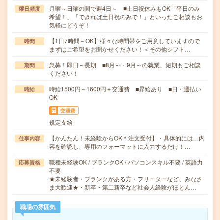
月曜～日曜の間で週4日～ ■土日祝休みもOK「平日のみ
曜日頻度
希望！」「できれば土日祝のみで！」といったご相談もお
気軽にどうぞ！
【1日7時間～OK】様々な時間帯をご用意していますので
時間
まずはご希望をお聞かせください！＜その他シフト…
急募！即日～長期 ■8月～・9月～の就業、短期もご相談
期間
ください！
時給1500円～1600円＋交通費 ■昇給あり ■日・週払い
時給
OK
交通費
規定支給
【かんたん！未経験からOK＊注文受付】・具体的には…内
仕事内容
容を確認し、専用のフォーマットに入力するだけ！…
職種未経験OK / ブランクOK / パソコンスキル不要 / 英語力
応募資格
不要
★未経験者・ブランクがある方・フリーターなど、みなさ
ま大歓迎★・新卒・第二新卒など社会人経験がほとん…
職場の雰囲気