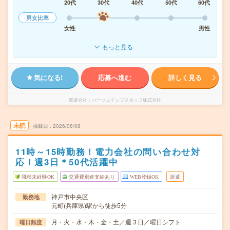
20代
30代
40代
50代
60代
男女比率
女性
男性
もっと見る
気になる!
応募へ進む
詳しく見る
派遣会社
パーソルテンプスタッフ株式会社
未読
掲載日
2026/08/08
11時～15時勤務！電力会社の問い合わせ対
応！週3日＊50代活躍中
職種未経験OK
交通費別途支給あり
WEB登録OK
派遣
神戸市中央区
勤務地
元町(兵庫県)駅から徒歩5分
月・火・水・木・金・土／週３日／曜日シフト
曜日頻度