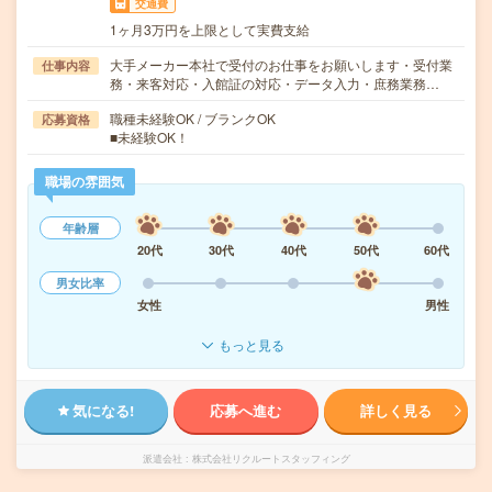
交通費
1ヶ月3万円を上限として実費支給
大手メーカー本社で受付のお仕事をお願いします・受付業
仕事内容
務・来客対応・入館証の対応・データ入力・庶務業務…
職種未経験OK / ブランクOK
応募資格
■未経験OK！
職場の雰囲気
年齢層
20代
30代
40代
50代
60代
男女比率
女性
男性
もっと見る
気になる!
応募へ進む
詳しく見る
派遣会社
株式会社リクルートスタッフィング