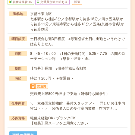
職種未経験OK
交通費別途支給あり
派遣
京都市東山区
勤務地
七条駅から徒歩8分／京都駅から徒歩18分／清水五条駅か
ら徒歩11分／東福寺駅から徒歩13分／五条(京都市営)駅か
ら徒歩20分
土日祝含む週3日程度 ※毎週必ず土日に出勤というわけで
曜日頻度
はありません。
8：45～18：00 ※1日の実働時間 5.25～7.75 の間のロ
時間
ーテーション制 （早番・遅番・通…
【急募】長期 ※研修開始日応相談
期間
時給 1,205円 ＜＋交通費＞
時給
交通費
交通費上限800円/日まで支給（研修時も同条件）
＼ 京都国立博物館 受付スタッフ ／＜ 詳しいお仕事内
仕事内容
容は・・＞・関係者入口の受付案内業務・館内アナ…
職種未経験OK / ブランクOK
応募資格
【服装】黒スーツをご用意ください