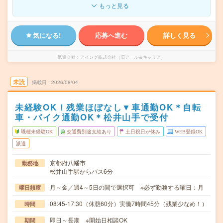
もっと見る
気になる!
応募へ進む
詳しく見る
派遣会社
アイング株式会社（旧アール＆キャリア）
未読
掲載日
2026/08/04
未経験OK！残業ほぼなし▼車通勤OK＊自転
車・バイク通勤OK＊松井山手で受付
職種未経験OK
交通費別途支給あり
土日祝日が休み
WEB登録OK
派遣
京都府八幡市
勤務地
松井山手駅からバス6分
月～金／週4～5日の間で選択可 ※必ず勤務する曜日：月
曜日頻度
08:45-17:30（休憩60分）実働7時間45分（残業少なめ！）
時間
即日～長期 ※開始日相談OK
期間