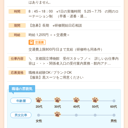
はありません。
8：45～18：00 ※1日の実働時間 5.25～7.75 の間のロ
時間
ーテーション制 （早番・遅番・通…
【急募】長期 ※研修開始日応相談
期間
時給 1,205円 ＜＋交通費＞
時給
交通費
交通費上限800円/日まで支給（研修時も同条件）
＼ 京都国立博物館 受付スタッフ ／＜ 詳しいお仕事内
仕事内容
容は・・＞・関係者入口の受付案内業務・館内アナ…
職種未経験OK / ブランクOK
応募資格
【服装】黒スーツをご用意ください
職場の雰囲気
年齢層
20代
30代
40代
50代
60代
男女比率
女性
男性