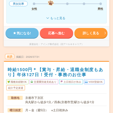
男女比率
女性
男性
もっと見る
気になる!
応募へ進む
詳しく見る
派遣会社
アイング株式会社（旧アール＆キャリア）
未読
掲載日
2026/07/31
時給1500円＊【賞与・昇給・退職金制度もあ
り】年休127日！受付・事務のお仕事
職種未経験OK
交通費別途支給あり
土日祝日が休み
WEB登録OK
紹介予定派遣
京都市下京区
勤務地
烏丸駅から徒歩1分／四条(京都市営)駅から徒歩1分
月～金（週5日） ※土日祝休み
曜日頻度