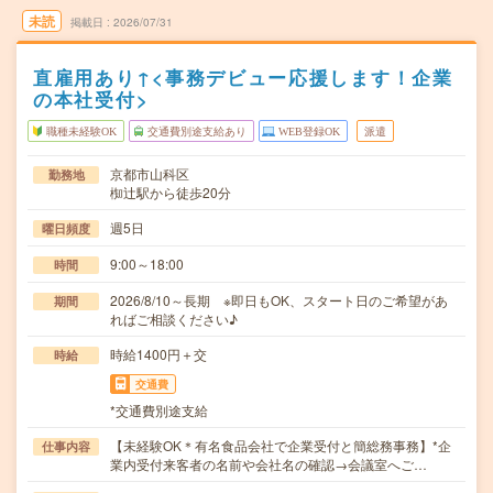
未読
掲載日
2026/07/31
直雇用あり↑<事務デビュー応援します！企業
の本社受付>
職種未経験OK
交通費別途支給あり
WEB登録OK
派遣
京都市山科区
勤務地
椥辻駅から徒歩20分
週5日
曜日頻度
9:00～18:00
時間
2026/8/10～長期 ※即日もOK、スタート日のご希望があ
期間
ればご相談ください♪
時給1400円＋交
時給
交通費
*交通費別途支給
【未経験OK＊有名食品会社で企業受付と簡総務事務】*企
仕事内容
業内受付来客者の名前や会社名の確認→会議室へご…