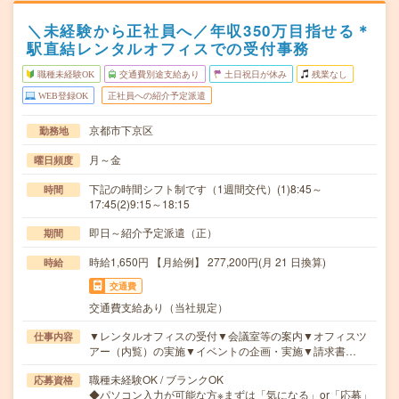
＼未経験から正社員へ／年収350万目指せる＊
駅直結レンタルオフィスでの受付事務
職種未経験OK
交通費別途支給あり
土日祝日が休み
残業なし
WEB登録OK
正社員への紹介予定派遣
京都市下京区
勤務地
月～金
曜日頻度
下記の時間シフト制です（1週間交代）(1)8:45～
時間
17:45(2)9:15～18:15
即日～紹介予定派遣（正）
期間
時給1,650円 【月給例】 277,200円(月 21 日換算)
時給
交通費
交通費支給あり（当社規定）
▼レンタルオフィスの受付▼会議室等の案内▼オフィスツ
仕事内容
アー（内覧）の実施▼イベントの企画・実施▼請求書…
職種未経験OK / ブランクOK
応募資格
◆パソコン入力が可能な方※まずは「気になる」or「応募」