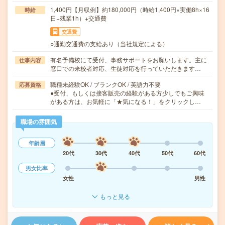
1,400円【月収例】約180,000円（時給1,400円×実働8h×16
時給
日+残業1h）+交通費
交通費
○通勤交通費の支給あり（当社規定による）
有名予備校にて受付、事務サポートをお願いします。主に
仕事内容
窓口での来校者対応、生徒対応を行っていただきます…
職種未経験OK / ブランクOK / 英語力不要
応募資格
●受付、もしくは接客販売の経験がある方少しでもご興味
がある方は、お気軽に「★気になる！」をクリックし…
職場の雰囲気
年齢層
20代
30代
40代
50代
60代
男女比率
女性
男性
もっと見る