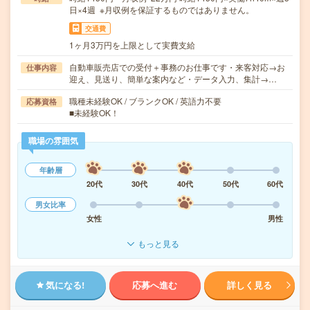
日×4週 ※月収例を保証するものではありません。
交通費
1ヶ月3万円を上限として実費支給
自動車販売店での受付＋事務のお仕事です・来客対応→お
仕事内容
迎え、見送り、簡単な案内など・データ入力、集計→…
職種未経験OK / ブランクOK / 英語力不要
応募資格
■未経験OK！
職場の雰囲気
年齢層
20代
30代
40代
50代
60代
男女比率
女性
男性
もっと見る
気になる!
応募へ進む
詳しく見る