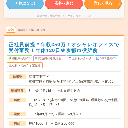
気になる!
応募へ進む
詳しく見る
派遣会社
株式会社リクルートスタッフィング
未読
掲載日
2026/08/03
正社員前提＊年収350万！オシャレオフィスで
受付事務！年休120日＠京都市役所前
職種未経験OK
交通費別途支給あり
土日祝日が休み
WEB登録OK
正社員への紹介予定派遣
京都市中京区
勤務地
京都市役所前駅から徒歩1分／三条(京都府)駅から徒歩5分
月～金（週5日） ※土日祝お休み
曜日頻度
09:15～18:15(実働8時間 休憩1時間)※1週間毎の交代制勤
時間
務／8：45～17：45
2026年09月上旬～長期 ※9月～！
期間
時給1600円 月収例 256,000円
時給