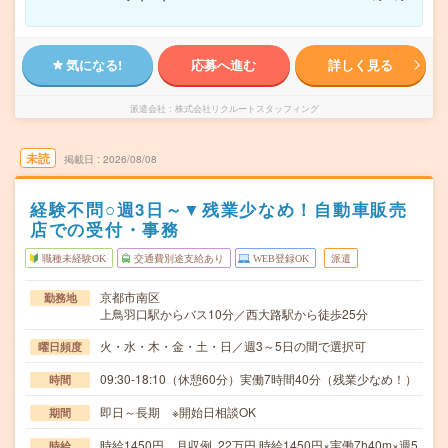
気になる!
応募へ進む
詳しく見る
派遣会社
株式会社リクルートスタッフィング
未読
掲載日
2026/08/08
経験不問○週3日～▼残業少なめ！自動車販売
店での受付・事務
職種未経験OK
交通費別途支給あり
WEB登録OK
派遣
京都市南区
勤務地
上鳥羽口駅からバス10分／西大路駅から徒歩25分
火・水・木・金・土・日／週3～5日の間で選択可
曜日頻度
09:30-18:10（休憩60分）実働7時間40分（残業少なめ！）
時間
即日～長期 ※開始日相談OK
期間
時給1450円 月収例 22万円 時給1450円×実働7h40m×週5
時給