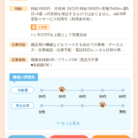
時給1600円 月収例 24万円 時給1600円×実働7h45m×週5
時給
日×4週 ※月収例を保証するものではありません。※給与即
受取りサービス利用可（利用条件有）
交通費
1ヶ月3万円を上限として実費支給
建設用の機械などをリースする会社での事務・データ入
仕事内容
力・在庫確認・出庫手配・電話対応(レンタル日程や商…
職種未経験OK / ブランクOK / 英語力不要
応募資格
■未経験OK！
職場の雰囲気
年齢層
20代
30代
40代
50代
60代
男女比率
女性
男性
もっと見る