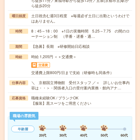
ら徒歩11分／東福寺駅から徒歩13分／五条(京都市営)駅か
ら徒歩20分
土日祝含む週3日程度 ※毎週必ず土日に出勤というわけで
曜日頻度
はありません。
8：45～18：00 ※1日の実働時間 5.25～7.75 の間のロ
時間
ーテーション制 （早番・遅番・通…
【急募】長期 ※研修開始日応相談
期間
時給 1,205円 ＜＋交通費＞
時給
交通費
交通費上限800円/日まで支給（研修時も同条件）
＼ 京都国立博物館 受付スタッフ ／＜ 詳しいお仕事内
仕事内容
容は・・＞・関係者入口の受付案内業務・館内アナ…
職種未経験OK / ブランクOK
応募資格
【服装】黒スーツをご用意ください
職場の雰囲気
年齢層
20代
30代
40代
50代
60代