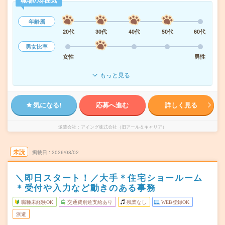
職場の雰囲気
年齢層
20代
30代
40代
50代
60代
男女比率
女性
男性
もっと見る
気になる!
応募へ進む
詳しく見る
派遣会社
アイング株式会社（旧アール＆キャリア）
未読
掲載日
2026/08/02
＼即日スタート！／大手＊住宅ショールーム
＊受付や入力など動きのある事務
職種未経験OK
交通費別途支給あり
残業なし
WEB登録OK
派遣