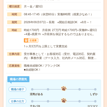
月～金／週5日
曜日頻度
08:45-17:45（休憩60分）実働8時間（残業少なめ！）
時間
2026年09月07日～長期 ※開始日相談OK ※9月～！
期間
時給1700円 月収例 27万円 時給1700円×実働8h×週5日
時給
×4週+残業1h ※月収例を保証するものではありません。
交通費
1ヶ月3万円を上限として実費支給
受付事務として・お客様対応（受付、電話対応、契約案
仕事内容
内)・事務作業（データ入力、社内外メール対応、郵便…
職種未経験OK / ブランクOK
応募資格
■未経験OK！
職場の雰囲気
職場の様子
活気がある
しずか
仕事の仕方
テキパキ
コツコツ