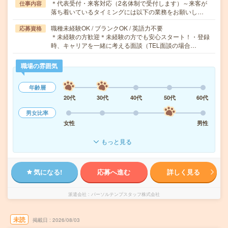
＊代表受付・来客対応（2名体制で受付します）～来客が
仕事内容
落ち着いているタイミングには以下の業務をお願いし…
職種未経験OK / ブランクOK / 英語力不要
応募資格
＊未経験の方歓迎＊未経験の方でも安心スタート！・登録
時、キャリアを一緒に考える面談（TEL面談の場合…
職場の雰囲気
年齢層
20代
30代
40代
50代
60代
男女比率
女性
男性
もっと見る
気になる!
応募へ進む
詳しく見る
派遣会社
パーソルテンプスタッフ株式会社
未読
掲載日
2026/08/03