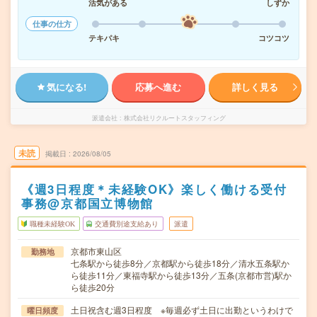
活気がある
しずか
仕事の仕方
テキパキ
コツコツ
気になる!
応募へ進む
詳しく見る
派遣会社
株式会社リクルートスタッフィング
未読
掲載日
2026/08/05
《週3日程度＊未経験OK》楽しく働ける受付
事務@京都国立博物館
職種未経験OK
交通費別途支給あり
派遣
京都市東山区
勤務地
七条駅から徒歩8分／京都駅から徒歩18分／清水五条駅か
ら徒歩11分／東福寺駅から徒歩13分／五条(京都市営)駅か
ら徒歩20分
土日祝含む週3日程度 ※毎週必ず土日に出勤というわけで
曜日頻度