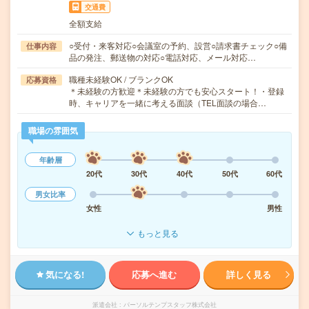
交通費
全額支給
○受付・来客対応○会議室の予約、設営○請求書チェック○備
仕事内容
品の発注、郵送物の対応○電話対応、メール対応…
職種未経験OK / ブランクOK
応募資格
＊未経験の方歓迎＊未経験の方でも安心スタート！・登録
時、キャリアを一緒に考える面談（TEL面談の場合…
職場の雰囲気
年齢層
20代
30代
40代
50代
60代
男女比率
女性
男性
もっと見る
気になる!
応募へ進む
詳しく見る
派遣会社
パーソルテンプスタッフ株式会社