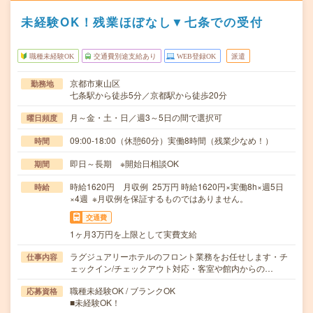
未経験OK！残業ほぼなし▼七条での受付
職種未経験OK
交通費別途支給あり
WEB登録OK
派遣
京都市東山区
勤務地
七条駅から徒歩5分／京都駅から徒歩20分
月～金・土・日／週3～5日の間で選択可
曜日頻度
09:00-18:00（休憩60分）実働8時間（残業少なめ！）
時間
即日～長期 ※開始日相談OK
期間
時給1620円 月収例 25万円 時給1620円×実働8h×週5日
時給
×4週 ※月収例を保証するものではありません。
交通費
1ヶ月3万円を上限として実費支給
ラグジュアリーホテルのフロント業務をお任せします・チ
仕事内容
ェックイン/チェックアウト対応・客室や館内からの…
職種未経験OK / ブランクOK
応募資格
■未経験OK！