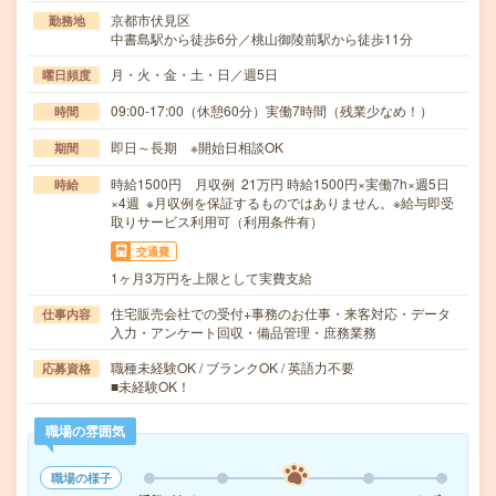
京都市伏見区
勤務地
中書島駅から徒歩6分／桃山御陵前駅から徒歩11分
月・火・金・土・日／週5日
曜日頻度
09:00-17:00（休憩60分）実働7時間（残業少なめ！）
時間
即日～長期 ※開始日相談OK
期間
時給1500円 月収例 21万円 時給1500円×実働7h×週5日
時給
×4週 ※月収例を保証するものではありません。※給与即受
取りサービス利用可（利用条件有）
交通費
1ヶ月3万円を上限として実費支給
住宅販売会社での受付+事務のお仕事・来客対応・データ
仕事内容
入力・アンケート回収・備品管理・庶務業務
職種未経験OK / ブランクOK / 英語力不要
応募資格
■未経験OK！
職場の雰囲気
職場の様子