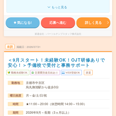
もっと見る
気になる!
応募へ進む
詳しく見る
派遣会社
パーソルテンプスタッフ株式会社
未読
掲載日
2026/07/31
＜9月スタート！未経験OK！OJT研修ありで
安心！＞予備校で受付と事務サポート
職種未経験OK
交通費別途支給あり
WEB登録OK
派遣
京都市中京区
勤務地
烏丸御池駅から徒歩3分
月～金/土/日/祝
曜日頻度
★11:00～20:00（休憩時間 14:00～15:00）
時間
2026年9月～長期（3ヵ月以上）
期間