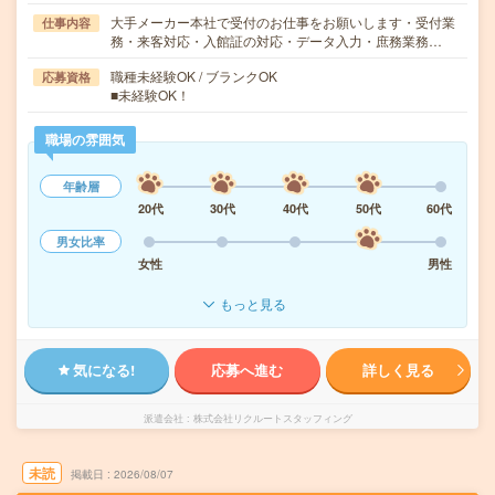
大手メーカー本社で受付のお仕事をお願いします・受付業
仕事内容
務・来客対応・入館証の対応・データ入力・庶務業務…
職種未経験OK / ブランクOK
応募資格
■未経験OK！
職場の雰囲気
年齢層
20代
30代
40代
50代
60代
男女比率
女性
男性
もっと見る
気になる!
応募へ進む
詳しく見る
派遣会社
株式会社リクルートスタッフィング
未読
掲載日
2026/08/07