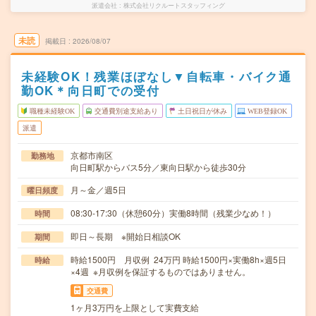
派遣会社
株式会社リクルートスタッフィング
未読
掲載日
2026/08/07
未経験OK！残業ほぼなし▼自転車・バイク通
勤OK＊向日町での受付
職種未経験OK
交通費別途支給あり
土日祝日が休み
WEB登録OK
派遣
京都市南区
勤務地
向日町駅からバス5分／東向日駅から徒歩30分
月～金／週5日
曜日頻度
08:30-17:30（休憩60分）実働8時間（残業少なめ！）
時間
即日～長期 ※開始日相談OK
期間
時給1500円 月収例 24万円 時給1500円×実働8h×週5日
時給
×4週 ※月収例を保証するものではありません。
交通費
1ヶ月3万円を上限として実費支給