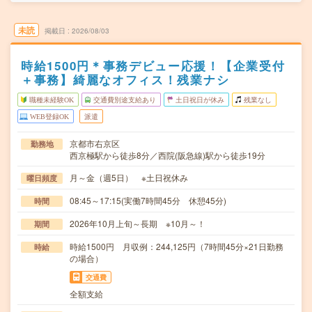
未読
掲載日
2026/08/03
時給1500円＊事務デビュー応援！【企業受付
＋事務】綺麗なオフィス！残業ナシ
職種未経験OK
交通費別途支給あり
土日祝日が休み
残業なし
WEB登録OK
派遣
京都市右京区
勤務地
西京極駅から徒歩8分／西院(阪急線)駅から徒歩19分
月～金（週5日） ※土日祝休み
曜日頻度
08:45～17:15(実働7時間45分 休憩45分)
時間
2026年10月上旬～長期 ※10月～！
期間
時給1500円 月収例：244,125円（7時間45分×21日勤務
時給
の場合）
交通費
全額支給