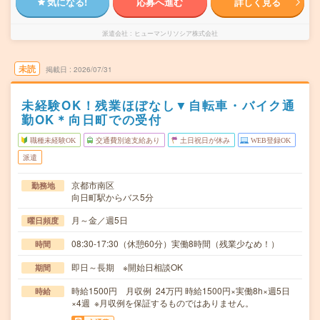
気になる!
応募へ進む
詳しく見る
派遣会社
ヒューマンリソシア株式会社
未読
掲載日
2026/07/31
未経験OK！残業ほぼなし▼自転車・バイク通
勤OK＊向日町での受付
職種未経験OK
交通費別途支給あり
土日祝日が休み
WEB登録OK
派遣
京都市南区
勤務地
向日町駅からバス5分
月～金／週5日
曜日頻度
08:30-17:30（休憩60分）実働8時間（残業少なめ！）
時間
即日～長期 ※開始日相談OK
期間
時給1500円 月収例 24万円 時給1500円×実働8h×週5日
時給
×4週 ※月収例を保証するものではありません。