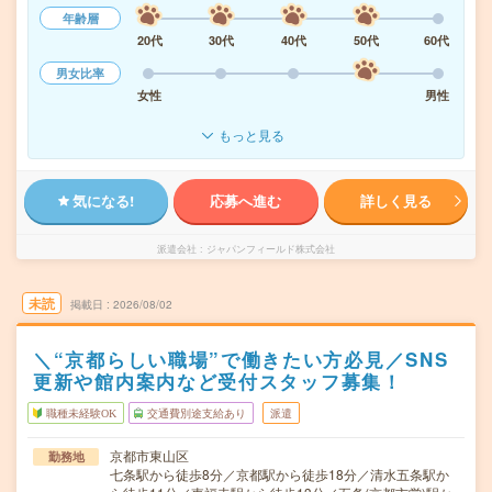
年齢層
20代
30代
40代
50代
60代
男女比率
女性
男性
もっと見る
気になる!
応募へ進む
詳しく見る
派遣会社
ジャパンフィールド株式会社
未読
掲載日
2026/08/02
＼“京都らしい職場”で働きたい方必見／SNS
更新や館内案内など受付スタッフ募集！
職種未経験OK
交通費別途支給あり
派遣
京都市東山区
勤務地
七条駅から徒歩8分／京都駅から徒歩18分／清水五条駅か