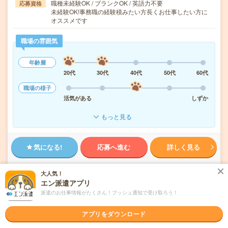
職種未経験OK / ブランクOK / 英語力不要
応募資格
未経験OK!事務職の経験積みたい方長くお仕事したい方に
オススメです
職場の雰囲気
年齢層
20代
30代
40代
50代
60代
職場の様子
活気がある
しずか
もっと見る
気になる!
応募へ進む
詳しく見る
派遣会社
マンパワーグループ株式会社
大人気！
エン派遣アプリ
派遣のお仕事情報がたくさん！プッシュ通知で受け取ろう！
未読
掲載日
2026/07/31
アプリをダウンロード
年齢不問！急募！8月～！北大路駅近郊！女性