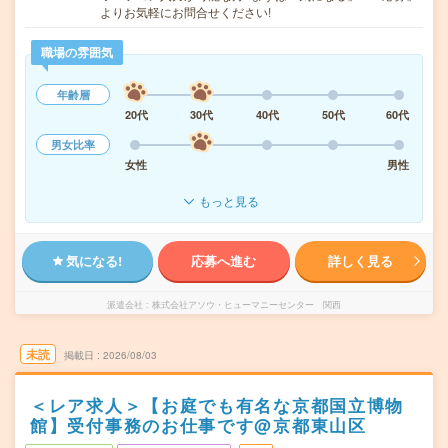
よりお気軽にお問合せください!
職場の雰囲気
年齢層
20代
30代
40代
50代
60代
男女比率
女性
男性
もっと見る
気になる!
応募へ進む
詳しく見る
派遣会社
株式会社アソウ・ヒューマニーセンター 関西
未読
掲載日
2026/08/03
＜レア求人＞【お庭でも有名な京都国立博物
館】受付事務のお仕事です@京都東山区