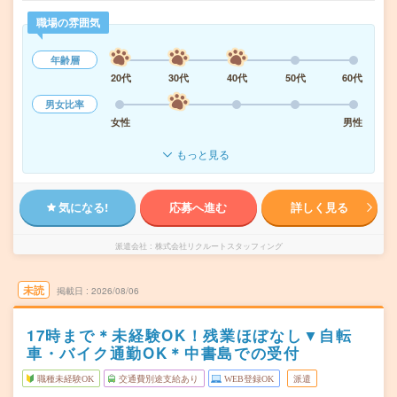
職場の雰囲気
年齢層
20代
30代
40代
50代
60代
男女比率
女性
男性
もっと見る
気になる!
応募へ進む
詳しく見る
派遣会社
株式会社リクルートスタッフィング
未読
掲載日
2026/08/06
17時まで＊未経験OK！残業ほぼなし▼自転
車・バイク通勤OK＊中書島での受付
職種未経験OK
交通費別途支給あり
WEB登録OK
派遣