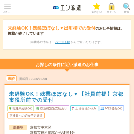
メニュー
気になる!
ログイン
検索
未経験OK！残業ほぼなし▼出町柳での受付
のお仕事情報は、
掲載が終了しています
掲載時の情報は、
ページ下部
からご覧いただけます。
お探しの条件に近い派遣のお仕事
未読
掲載日
2026/08/08
未経験OK！残業ほぼなし▼【社員前提】京都
市役所前での受付
職種未経験OK
交通費別途支給あり
土日祝日が休み
WEB登録OK
正社員への紹介予定派遣
京都市中京区
勤務地
京都市役所前駅から徒歩1分