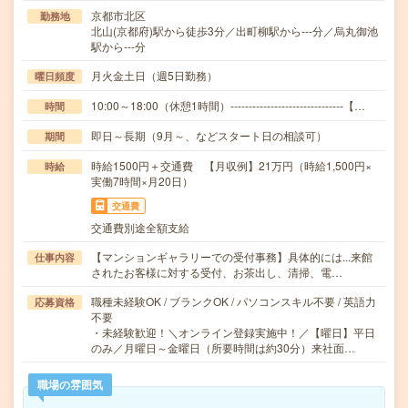
京都市北区
勤務地
北山(京都府)駅から徒歩3分／出町柳駅から---分／烏丸御池
駅から---分
月火金土日（週5日勤務）
曜日頻度
10:00～18:00（休憩1時間）-------------------------------【…
時間
即日～長期（9月～、などスタート日の相談可）
期間
時給1500円＋交通費 【月収例】21万円（時給1,500円×
時給
実働7時間×月20日）
交通費
交通費別途全額支給
【マンションギャラリーでの受付事務】具体的には...来館
仕事内容
されたお客様に対する受付、お茶出し、清掃、電…
職種未経験OK / ブランクOK / パソコンスキル不要 / 英語力
応募資格
不要
・未経験歓迎！＼オンライン登録実施中！／【曜日】平日
のみ／月曜日～金曜日（所要時間は約30分）来社面…
職場の雰囲気