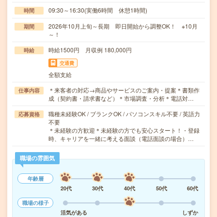
09:30～16:30(実働6時間 休憩1時間)
時間
2026年10月上旬～長期 即日開始から調整OK！ ※10月
期間
～！
時給1500円 月収例 180,000円
時給
交通費
全額支給
＊来客者の対応→商品やサービスのご案内・提案＊書類作
仕事内容
成（契約書・請求書など）＊市場調査・分析＊電話対…
職種未経験OK / ブランクOK / パソコンスキル不要 / 英語力
応募資格
不要
＊未経験の方歓迎＊未経験の方でも安心スタート！・登録
時、キャリアを一緒に考える面談（電話面談の場合）…
職場の雰囲気
年齢層
20代
30代
40代
50代
60代
職場の様子
活気がある
しずか