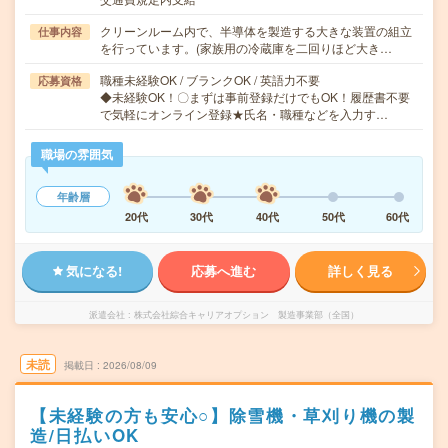
クリーンルーム内で、半導体を製造する大きな装置の組立
仕事内容
を行っています。(家族用の冷蔵庫を二回りほど大き…
職種未経験OK / ブランクOK / 英語力不要
応募資格
◆未経験OK！〇まずは事前登録だけでもOK！履歴書不要
で気軽にオンライン登録★氏名・職種などを入力す…
職場の雰囲気
年齢層
20代
30代
40代
50代
60代
気になる!
応募へ進む
詳しく見る
派遣会社
株式会社綜合キャリアオプション 製造事業部（全国）
未読
掲載日
2026/08/09
【未経験の方も安心○】除雪機・草刈り機の製
造/日払いOK