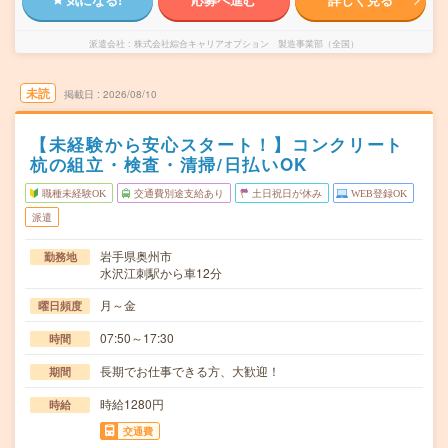
派遣会社
株式会社綜合キャリアオプション 製造事業部（全国）
未読
掲載日
2026/08/10
【未経験から安心スタート！】コンクリート
杭の組立・検査・清掃/日払いOK
職種未経験OK
交通費別途支給あり
土日祝日が休み
WEB登録OK
派遣
岩手県奥州市
勤務地
水沢江刺駅から車12分
月～金
曜日頻度
07:50～17:30
時間
長期でお仕事できる方、大歓迎！
期間
時給1280円
時給
交通費