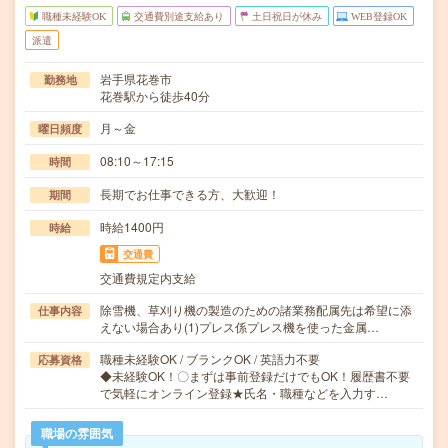
職種未経験OK
交通費別途支給あり
土日祝日が休み
WEB登録OK
派遣
岩手県花巻市
勤務地
花巻駅から徒歩40分
月～金
曜日頻度
08:10～17:15
時間
長期でお仕事できる方、大歓迎！
期間
時給1400円
時給
交通費
交通費規定内支給
除雪機、草刈り機の製造のための諸業務配属先は希望に添
仕事内容
えない場合あり(1)プレス係プレス機を使った金属…
職種未経験OK / ブランクOK / 英語力不要
応募資格
◆未経験OK！〇まずは事前登録だけでもOK！履歴書不要
で気軽にオンライン登録★氏名・職種などを入力す…
職場の雰囲気