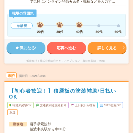
で気軽にオンライン登録★氏名・職種などを入力す…
職場の雰囲気
年齢層
20代
30代
40代
50代
60代
気になる!
応募へ進む
詳しく見る
派遣会社
株式会社綜合キャリアオプション 製造事業部（全国）
未読
掲載日
2026/08/09
【初心者歓迎！】積層板の塗装補助/日払い
OK
職種未経験OK
交通費別途支給あり
土日祝日が休み
WEB登録OK
派遣
岩手県紫波郡
勤務地
紫波中央駅から車20分