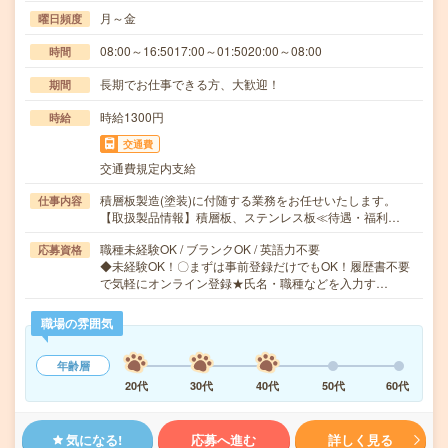
月～金
曜日頻度
08:00～16:5017:00～01:5020:00～08:00
時間
長期でお仕事できる方、大歓迎！
期間
時給1300円
時給
交通費
交通費規定内支給
積層板製造(塗装)に付随する業務をお任せいたします。
仕事内容
【取扱製品情報】積層板、ステンレス板≪待遇・福利…
職種未経験OK / ブランクOK / 英語力不要
応募資格
◆未経験OK！〇まずは事前登録だけでもOK！履歴書不要
で気軽にオンライン登録★氏名・職種などを入力す…
職場の雰囲気
年齢層
20代
30代
40代
50代
60代
気になる!
応募へ進む
詳しく見る