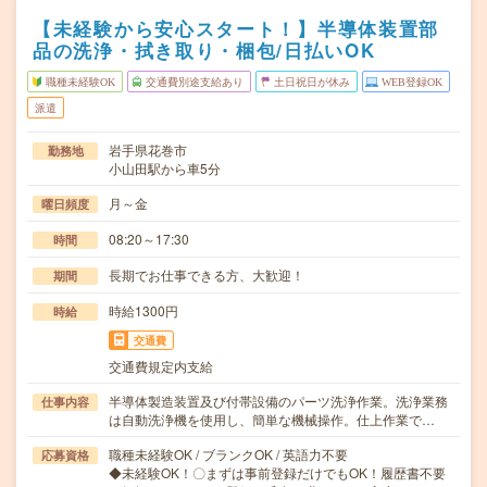
【未経験から安心スタート！】半導体装置部
品の洗浄・拭き取り・梱包/日払いOK
職種未経験OK
交通費別途支給あり
土日祝日が休み
WEB登録OK
派遣
岩手県花巻市
勤務地
小山田駅から車5分
月～金
曜日頻度
08:20～17:30
時間
長期でお仕事できる方、大歓迎！
期間
時給1300円
時給
交通費
交通費規定内支給
半導体製造装置及び付帯設備のパーツ洗浄作業。洗浄業務
仕事内容
は自動洗浄機を使用し、簡単な機械操作。仕上作業で…
職種未経験OK / ブランクOK / 英語力不要
応募資格
◆未経験OK！〇まずは事前登録だけでもOK！履歴書不要