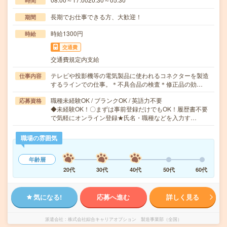
時間
長期でお仕事できる方、大歓迎！
期間
時給1300円
時給
交通費
交通費規定内支給
テレビや投影機等の電気製品に使われるコネクターを製造
仕事内容
するラインでの仕事。＊不具合品の検査＊修正品の効…
職種未経験OK / ブランクOK / 英語力不要
応募資格
◆未経験OK！〇まずは事前登録だけでもOK！履歴書不要
で気軽にオンライン登録★氏名・職種などを入力す…
職場の雰囲気
年齢層
20代
30代
40代
50代
60代
気になる!
応募へ進む
詳しく見る
派遣会社
株式会社綜合キャリアオプション 製造事業部（全国）