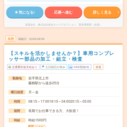
気になる!
応募へ進む
詳しく見る
派遣会社
株式会社綜合キャリアオプション 製造事業部（全国）
未読
掲載日
2026/08/08
【スキルを活かしませんか？】車用コンプレ
ッサー部品の加工・組立・検査
交通費別途支給あり
土日祝日が休み
WEB登録OK
派遣
岩手県北上市
勤務地
藤根駅から徒歩25分
月～金
曜日頻度
08:15～17:0019:15～04:0020:15～05:00
時間
長期でお仕事できる方、大歓迎！
期間
時給1500円
時給