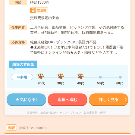
時給1300円
時給
交通費
交通費規定内支給
工具再研磨、部品交換、ピッキング作業、その他付随する
仕事内容
業務。※時短勤務、8時間勤務、12時間勤務選べま…
職種未経験OK / ブランクOK / 英語力不要
応募資格
◆未経験OK！〇まずは事前登録だけでもOK！履歴書不要
で気軽にオンライン登録★氏名・職種などを入力す…
職場の雰囲気
年齢層
20代
30代
40代
50代
60代
気になる!
応募へ進む
詳しく見る
派遣会社
株式会社綜合キャリアオプション 製造事業部（全国）
未読
掲載日
2026/08/09