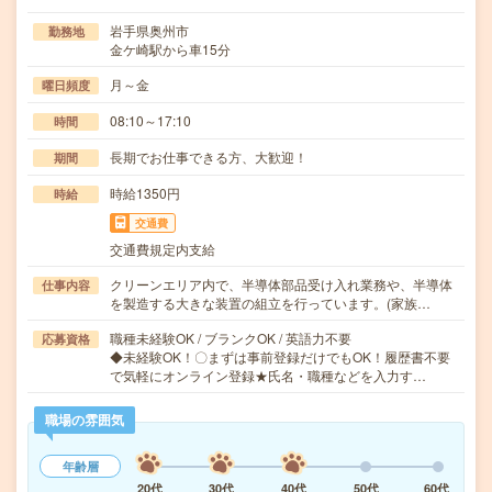
岩手県奥州市
勤務地
金ケ崎駅から車15分
月～金
曜日頻度
08:10～17:10
時間
長期でお仕事できる方、大歓迎！
期間
時給1350円
時給
交通費
交通費規定内支給
クリーンエリア内で、半導体部品受け入れ業務や、半導体
仕事内容
を製造する大きな装置の組立を行っています。(家族…
職種未経験OK / ブランクOK / 英語力不要
応募資格
◆未経験OK！〇まずは事前登録だけでもOK！履歴書不要
で気軽にオンライン登録★氏名・職種などを入力す…
職場の雰囲気
年齢層
20代
30代
40代
50代
60代