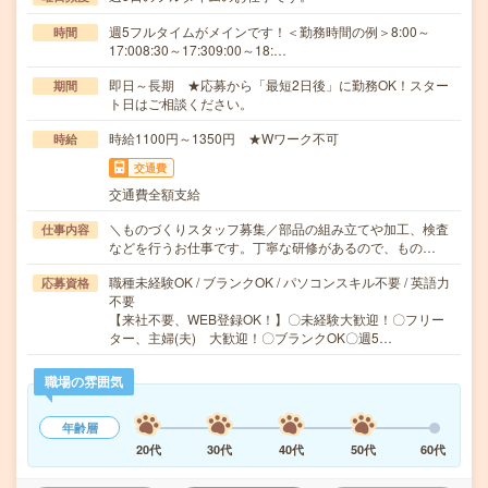
週5フルタイムがメインです！＜勤務時間の例＞8:00～
時間
17:008:30～17:309:00～18:…
即日～長期 ★応募から「最短2日後」に勤務OK！スター
期間
ト日はご相談ください。
時給1100円～1350円 ★Wワーク不可
時給
交通費
交通費全額支給
＼ものづくりスタッフ募集／部品の組み立てや加工、検査
仕事内容
などを行うお仕事です。丁寧な研修があるので、もの…
職種未経験OK / ブランクOK / パソコンスキル不要 / 英語力
応募資格
不要
【来社不要、WEB登録OK！】〇未経験大歓迎！〇フリー
ター、主婦(夫) 大歓迎！〇ブランクOK〇週5…
職場の雰囲気
年齢層
20代
30代
40代
50代
60代