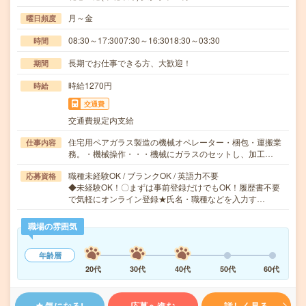
月～金
曜日頻度
08:30～17:3007:30～16:3018:30～03:30
時間
長期でお仕事できる方、大歓迎！
期間
時給1270円
時給
交通費
交通費規定内支給
住宅用ペアガラス製造の機械オペレーター・梱包・運搬業
仕事内容
務。・機械操作・・・機械にガラスのセットし、加工…
職種未経験OK / ブランクOK / 英語力不要
応募資格
◆未経験OK！〇まずは事前登録だけでもOK！履歴書不要
で気軽にオンライン登録★氏名・職種などを入力す…
職場の雰囲気
年齢層
20代
30代
40代
50代
60代
気になる!
応募へ進む
詳しく見る