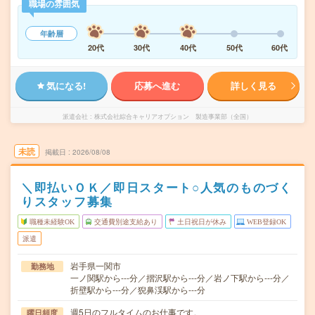
職場の雰囲気
年齢層
20代
30代
40代
50代
60代
気になる!
応募へ進む
詳しく見る
派遣会社
株式会社綜合キャリアオプション 製造事業部（全国）
未読
掲載日
2026/08/08
＼即払いＯＫ／即日スタート○人気のものづく
りスタッフ募集
職種未経験OK
交通費別途支給あり
土日祝日が休み
WEB登録OK
派遣
岩手県一関市
勤務地
一ノ関駅から---分／摺沢駅から---分／岩ノ下駅から---分／
折壁駅から---分／猊鼻渓駅から---分
週5日のフルタイムのお仕事です。
曜日頻度