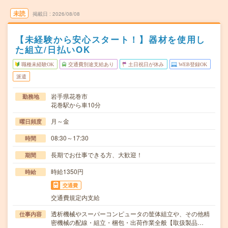
未読
掲載日
2026/08/08
【未経験から安心スタート！】器材を使用し
た組立/日払いOK
職種未経験OK
交通費別途支給あり
土日祝日が休み
WEB登録OK
派遣
岩手県花巻市
勤務地
花巻駅から車10分
月～金
曜日頻度
08:30～17:30
時間
長期でお仕事できる方、大歓迎！
期間
時給1350円
時給
交通費
交通費規定内支給
透析機械やスーパーコンピュータの筐体組立や、その他精
仕事内容
密機械の配線・組立・梱包・出荷作業全般【取扱製品…