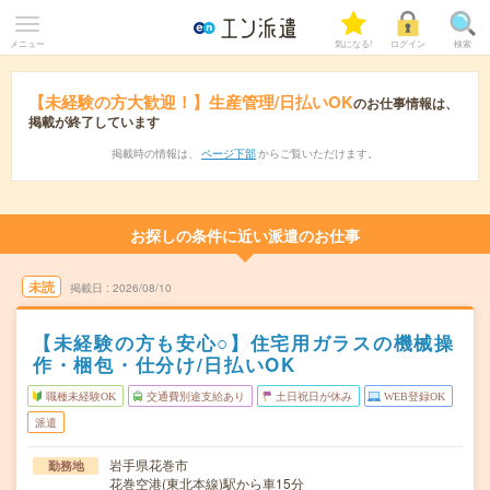
メニュー
気になる!
ログイン
検索
【未経験の方大歓迎！】生産管理/日払いOK
のお仕事情報は、
掲載が終了しています
掲載時の情報は、
ページ下部
からご覧いただけます。
お探しの条件に近い派遣のお仕事
未読
掲載日
2026/08/10
【未経験の方も安心○】住宅用ガラスの機械操
作・梱包・仕分け/日払いOK
職種未経験OK
交通費別途支給あり
土日祝日が休み
WEB登録OK
派遣
岩手県花巻市
勤務地
花巻空港(東北本線)駅から車15分