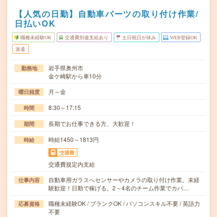
【人気の日勤】自動車パーツの取り付け作業/
日払いOK
職種未経験OK
交通費別途支給あり
土日祝日が休み
WEB登録OK
派遣
岩手県奥州市
勤務地
金ケ崎駅から車10分
月～金
曜日頻度
8:30～17:15
時間
長期でお仕事できる方、大歓迎！
期間
時給1450～1813円
時給
交通費
交通費規定内支給
自動車用ガラスへセンサーやカメラの取り付け作業。未経
仕事内容
験歓迎！日勤で稼げる。2～4名のチーム作業でカバ…
職種未経験OK / ブランクOK / パソコンスキル不要 / 英語力
応募資格
不要