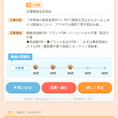
交通費
交通費規定内支給
《半導体の製造装置作り》PCで図面を見ながらネジをしめ
仕事内容
たり配線をしたり…プラモデル感覚で電子部品を組…
職種未経験OK / ブランクOK / パソコンスキル不要 / 英語力
応募資格
不要
◆未経験OK！◆ブランクある方OK！〇まずは事前登録だ
けでもOK！履歴書不要で気軽にオンライン登録★…
職場の雰囲気
年齢層
20代
30代
40代
50代
60代
気になる!
応募へ進む
詳しく見る
派遣会社
株式会社綜合キャリアオプション 製造事業部（全国）
未読
掲載日
2026/08/07