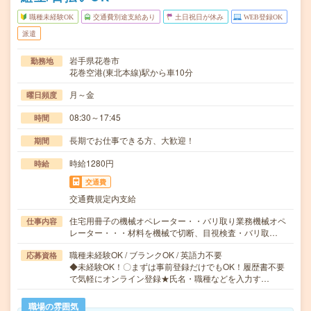
職種未経験OK
交通費別途支給あり
土日祝日が休み
WEB登録OK
派遣
岩手県花巻市
勤務地
花巻空港(東北本線)駅から車10分
月～金
曜日頻度
08:30～17:45
時間
長期でお仕事できる方、大歓迎！
期間
時給1280円
時給
交通費
交通費規定内支給
住宅用冊子の機械オペレーター・・バリ取り業務機械オペ
仕事内容
レーター・・・材料を機械で切断、目視検査・バリ取…
職種未経験OK / ブランクOK / 英語力不要
応募資格
◆未経験OK！〇まずは事前登録だけでもOK！履歴書不要
で気軽にオンライン登録★氏名・職種などを入力す…
職場の雰囲気