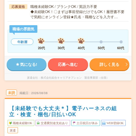
職種未経験OK / ブランクOK / 英語力不要
応募資格
◆未経験OK！〇まずは事前登録だけでもOK！履歴書不要
で気軽にオンライン登録★氏名・職種などを入力す…
職場の雰囲気
年齢層
20代
30代
40代
50代
60代
気になる!
応募へ進む
詳しく見る
派遣会社
株式会社綜合キャリアオプション 製造事業部（全国）
未読
掲載日
2026/08/08
【未経験でも大丈夫＊】電子ハーネスの組
立・検査・梱包/日払いOK
職種未経験OK
交通費別途支給あり
土日祝日が休み
WEB登録OK
派遣