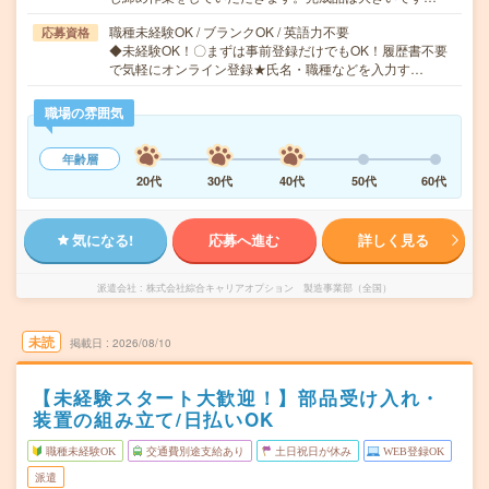
職種未経験OK / ブランクOK / 英語力不要
応募資格
◆未経験OK！〇まずは事前登録だけでもOK！履歴書不要
で気軽にオンライン登録★氏名・職種などを入力す…
職場の雰囲気
年齢層
20代
30代
40代
50代
60代
気になる!
応募へ進む
詳しく見る
派遣会社
株式会社綜合キャリアオプション 製造事業部（全国）
未読
掲載日
2026/08/10
【未経験スタート大歓迎！】部品受け入れ・
装置の組み立て/日払いOK
職種未経験OK
交通費別途支給あり
土日祝日が休み
WEB登録OK
派遣