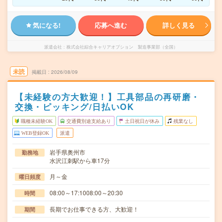
気になる!
応募へ進む
詳しく見る
派遣会社
株式会社綜合キャリアオプション 製造事業部（全国）
未読
掲載日
2026/08/09
【未経験の方大歓迎！】工具部品の再研磨・
交換・ピッキング/日払いOK
職種未経験OK
交通費別途支給あり
土日祝日が休み
残業なし
WEB登録OK
派遣
岩手県奥州市
勤務地
水沢江刺駅から車17分
月～金
曜日頻度
08:00～17:1008:00～20:30
時間
長期でお仕事できる方、大歓迎！
期間