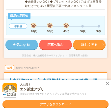
◆未経験の方OK！◆ブランクある方OK！〇まずは事前登
録だけでもOK！履歴書不要で気軽にオンライン登…
職場の雰囲気
年齢層
20代
30代
40代
50代
60代
気になる!
応募へ進む
詳しく見る
派遣会社
株式会社綜合キャリアオプション 製造事業部（全国）
未読
掲載日
2026/08/07
【未経験OK！】車用燃料タンクの積載・運
搬・空箱整理/日払いOK
大人気！
エン派遣アプリ
職種未経験OK
交通費別途支給あり
土日祝日が休み
WEB登録OK
派遣のお仕事情報がたくさん！プッシュ通知で受け取ろう！
派遣
アプリをダウンロード
岩手県胆沢郡
勤務地