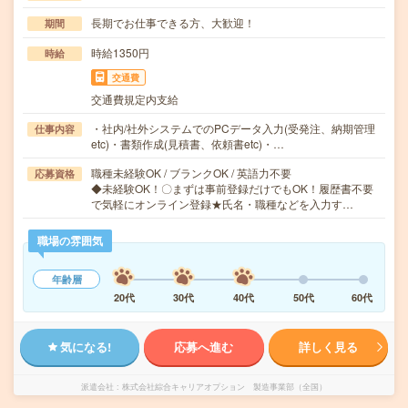
長期でお仕事できる方、大歓迎！
期間
時給1350円
時給
交通費
交通費規定内支給
・社内/社外システムでのPCデータ入力(受発注、納期管理
仕事内容
etc)・書類作成(見積書、依頼書etc)・…
職種未経験OK / ブランクOK / 英語力不要
応募資格
◆未経験OK！〇まずは事前登録だけでもOK！履歴書不要
で気軽にオンライン登録★氏名・職種などを入力す…
職場の雰囲気
年齢層
20代
30代
40代
50代
60代
気になる!
応募へ進む
詳しく見る
派遣会社
株式会社綜合キャリアオプション 製造事業部（全国）