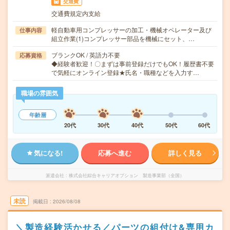
交通費
交通費規定内支給
軽自動車用コンプレッサーの加工・機械オペレーター及び
仕事内容
組立作業(1)コンプレッサー部品を機械にセット、…
ブランクOK / 英語力不要
応募資格
◆経験者歓迎！〇まずは事前登録だけでもOK！履歴書不要
で気軽にオンライン登録★氏名・職種などを入力す…
職場の雰囲気
年齢層
20代
30代
40代
50代
60代
気になる!
応募へ進む
詳しく見る
派遣会社
株式会社綜合キャリアオプション 製造事業部（全国）
未読
掲載日
2026/08/08
＼製造経験活かせる／パーツの組付け&専用カ