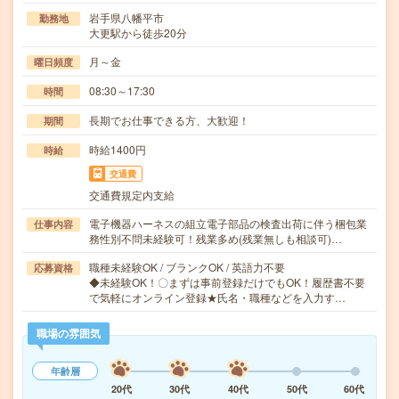
岩手県八幡平市
勤務地
大更駅から徒歩20分
月～金
曜日頻度
08:30～17:30
時間
長期でお仕事できる方、大歓迎！
期間
時給1400円
時給
交通費
交通費規定内支給
電子機器ハーネスの組立電子部品の検査出荷に伴う梱包業
仕事内容
務性別不問未経験可！残業多め(残業無しも相談可)…
職種未経験OK / ブランクOK / 英語力不要
応募資格
◆未経験OK！〇まずは事前登録だけでもOK！履歴書不要
で気軽にオンライン登録★氏名・職種などを入力す…
職場の雰囲気
年齢層
20代
30代
40代
50代
60代