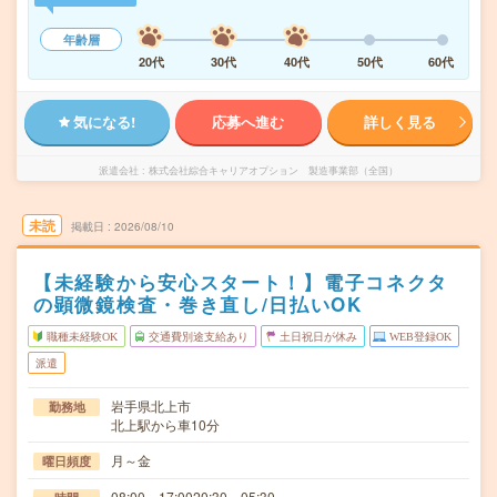
年齢層
20代
30代
40代
50代
60代
気になる!
応募へ進む
詳しく見る
派遣会社
株式会社綜合キャリアオプション 製造事業部（全国）
未読
掲載日
2026/08/10
【未経験から安心スタート！】電子コネクタ
の顕微鏡検査・巻き直し/日払いOK
職種未経験OK
交通費別途支給あり
土日祝日が休み
WEB登録OK
派遣
岩手県北上市
勤務地
北上駅から車10分
月～金
曜日頻度
08:00～17:0020:30～05:30