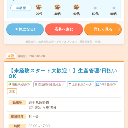
年齢層
20代
30代
40代
50代
60代
気になる!
応募へ進む
詳しく見る
派遣会社
株式会社綜合キャリアオプション 製造事業部（全国）
未読
掲載日
2026/08/08
【未経験スタート大歓迎！】生産管理/日払い
OK
職種未経験OK
交通費別途支給あり
土日祝日が休み
WEB登録OK
派遣
岩手県遠野市
勤務地
宮守駅から車10分
月～金
曜日頻度
08:00～17:00
時間