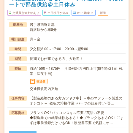
ートで部品供給@土日休み
交通費別途支給あり
土日祝日が休み
WEB登録OK
派遣
岩手県西磐井郡
勤務地
前沢駅から車8分
月～金
曜日頻度
(2交替)8:00～17:00、20:00～翌5:00
時間
長期でお仕事できる方、大歓迎！
期間
時給1500～1875円 月収例34万円以上可(8時間×21日+残
時給
業・深夜手当)
交通費
交通費規定内支給
【製造経験のある方カツヤク中】～車のマフラーを製造の
仕事内容
オシゴト～○鉄板の溶接作業○パーツの組み付け○専…
ブランクOK / パソコンスキル不要 / 英語力不要
応募資格
◆製造業での就業経験ある方！◆ブランクある方OK！〇ま
ずは事前登録だけでもOK！履歴書不要で気軽にオ…