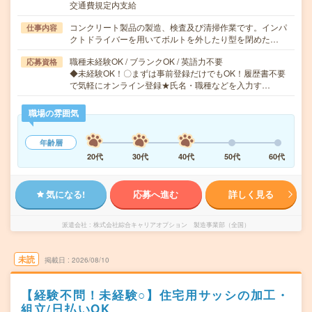
交通費規定内支給
コンクリート製品の製造、検査及び清掃作業です。インパ
仕事内容
クトドライバーを用いてボルトを外したり型を閉めた…
職種未経験OK / ブランクOK / 英語力不要
応募資格
◆未経験OK！〇まずは事前登録だけでもOK！履歴書不要
で気軽にオンライン登録★氏名・職種などを入力す…
職場の雰囲気
年齢層
20代
30代
40代
50代
60代
気になる!
応募へ進む
詳しく見る
派遣会社
株式会社綜合キャリアオプション 製造事業部（全国）
未読
掲載日
2026/08/10
【経験不問！未経験○】住宅用サッシの加工・
組立/日払いOK