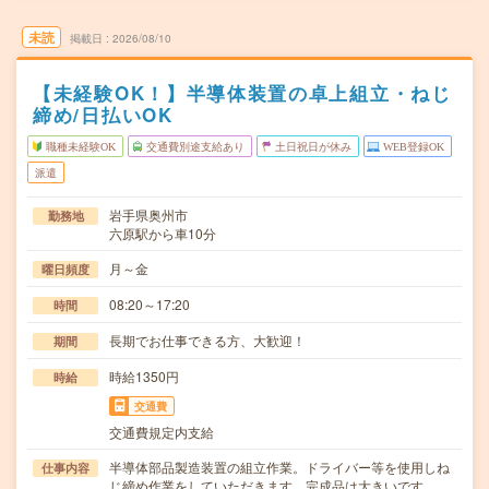
未読
掲載日
2026/08/10
【未経験OK！】半導体装置の卓上組立・ねじ
締め/日払いOK
職種未経験OK
交通費別途支給あり
土日祝日が休み
WEB登録OK
派遣
岩手県奥州市
勤務地
六原駅から車10分
月～金
曜日頻度
08:20～17:20
時間
長期でお仕事できる方、大歓迎！
期間
時給1350円
時給
交通費
交通費規定内支給
半導体部品製造装置の組立作業。ドライバー等を使用しね
仕事内容
じ締め作業をしていただきます。完成品は大きいです…