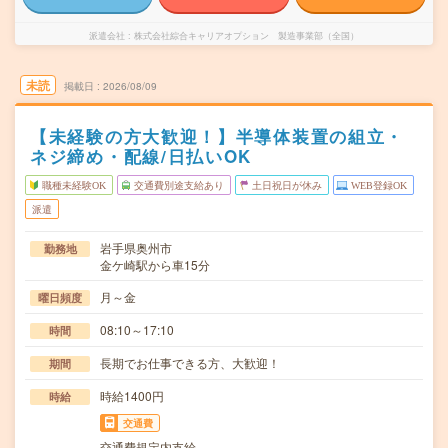
派遣会社
株式会社綜合キャリアオプション 製造事業部（全国）
未読
掲載日
2026/08/09
【未経験の方大歓迎！】半導体装置の組立・
ネジ締め・配線/日払いOK
職種未経験OK
交通費別途支給あり
土日祝日が休み
WEB登録OK
派遣
岩手県奥州市
勤務地
金ケ崎駅から車15分
月～金
曜日頻度
08:10～17:10
時間
長期でお仕事できる方、大歓迎！
期間
時給1400円
時給
交通費
交通費規定内支給