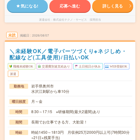
気になる!
応募へ進む
詳しく見る
派遣会社
株式会社テクノ・サービス 採用担当
未読
掲載日
2026/08/07
＼未経験OK／電子パーツづくり※ネジしめ・
配線など(工具使用)/日払いOK
職種未経験OK
交通費別途支給あり
土日祝日が休み
WEB登録OK
派遣
岩手県奥州市
勤務地
水沢江刺駅から車10分
月～金
曜日頻度
8:30～17:15 ※研修期間(最大2週間)あり
時間
長期でお仕事できる方、大歓迎！
期間
時給1450～1813円 月収例25万2000円以上可(7時間30分
時給
×21日+残業手当)