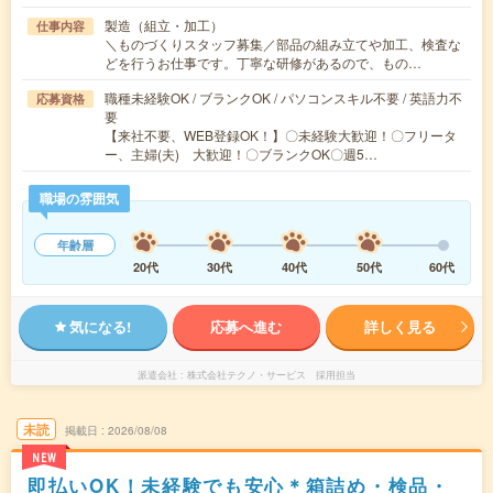
製造（組立・加工）
仕事内容
＼ものづくりスタッフ募集／部品の組み立てや加工、検査な
どを行うお仕事です。丁寧な研修があるので、もの…
職種未経験OK / ブランクOK / パソコンスキル不要 / 英語力不
応募資格
要
【来社不要、WEB登録OK！】〇未経験大歓迎！〇フリータ
ー、主婦(夫) 大歓迎！〇ブランクOK〇週5…
職場の雰囲気
年齢層
20代
30代
40代
50代
60代
気になる!
応募へ進む
詳しく見る
派遣会社
株式会社テクノ・サービス 採用担当
未読
掲載日
2026/08/08
NEW
即払いOK！未経験でも安心＊箱詰め・検品・