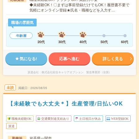
◆未経験OK！〇まずは事前登録だけでもOK！履歴書不要で
気軽にオンライン登録★氏名・職種などを入力す…
職場の雰囲気
年齢層
20代
30代
40代
50代
60代
気になる!
応募へ進む
詳しく見る
派遣会社
株式会社綜合キャリアオプション 製造事業部（全国）
未読
掲載日
2026/08/05
【未経験でも大丈夫＊】生産管理/日払いOK
職種未経験OK
交通費別途支給あり
土日祝日が休み
WEB登録OK
派遣
岩手県一関市
勤務地