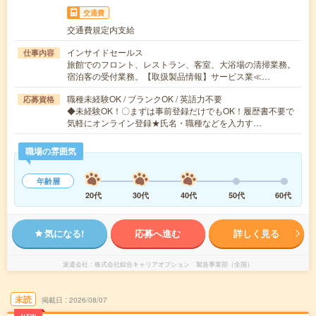
交通費
交通費規定内支給
インサイドセールス
仕事内容
旅館でのフロント、レストラン、客室、大浴場の清掃業務。
宿泊客の受付業務。【取扱製品情報】サービス業≪…
職種未経験OK / ブランクOK / 英語力不要
応募資格
◆未経験OK！〇まずは事前登録だけでもOK！履歴書不要で
気軽にオンライン登録★氏名・職種などを入力す…
職場の雰囲気
年齢層
20代
30代
40代
50代
60代
気になる!
応募へ進む
詳しく見る
派遣会社
株式会社綜合キャリアオプション 製造事業部（全国）
未読
掲載日
2026/08/07