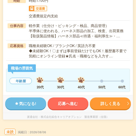
時給1700円
時給
交通費
交通費規定内支給
軽作業（仕分け・ピッキング・検品、商品管理）
仕事内容
半導体に使われる、ハーネス部品の加工、検査、出荷業務
【取扱製品情報】ハーネス部品≪待遇・福利厚生≫・…
職種未経験OK / ブランクOK / 英語力不要
応募資格
◆未経験OK！〇まずは事前登録だけでもOK！履歴書不要で
気軽にオンライン登録★氏名・職種などを入力す…
職場の雰囲気
年齢層
20代
30代
40代
50代
60代
気になる!
応募へ進む
詳しく見る
派遣会社
株式会社綜合キャリアオプション 製造事業部（全国）
未読
掲載日
2026/08/06