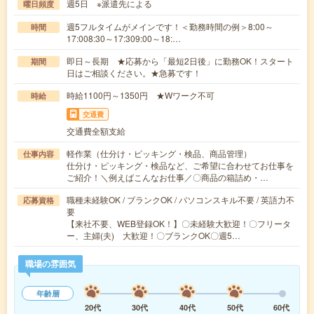
週5日 ※派遣先による
曜日頻度
週5フルタイムがメインです！＜勤務時間の例＞8:00～
時間
17:008:30～17:309:00～18:…
即日～長期 ★応募から「最短2日後」に勤務OK！スタート
期間
日はご相談ください。★急募です！
時給1100円～1350円 ★Wワーク不可
時給
交通費
交通費全額支給
軽作業（仕分け・ピッキング・検品、商品管理）
仕事内容
仕分け・ピッキング・検品など、ご希望に合わせてお仕事を
ご紹介！＼例えばこんなお仕事／〇商品の箱詰め・…
職種未経験OK / ブランクOK / パソコンスキル不要 / 英語力不
応募資格
要
【来社不要、WEB登録OK！】〇未経験大歓迎！〇フリータ
ー、主婦(夫) 大歓迎！〇ブランクOK〇週5…
職場の雰囲気
年齢層
20代
30代
40代
50代
60代