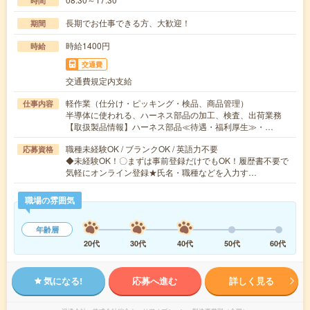
時間
長期でお仕事できる方、大歓迎！
期間
時給1400円
時給
交通費
交通費規定内支給
軽作業（仕分け・ピッキング・検品、商品管理）
仕事内容
半導体に使われる、ハーネス部品の加工、検査、出荷業務
【取扱製品情報】ハーネス部品≪待遇・福利厚生≫・…
職種未経験OK / ブランクOK / 英語力不要
応募資格
◆未経験OK！〇まずは事前登録だけでもOK！履歴書不要で
気軽にオンライン登録★氏名・職種などを入力す…
職場の雰囲気
年齢層
20代
30代
40代
50代
60代
気になる!
応募へ進む
詳しく見る