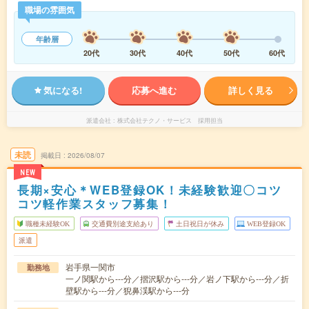
職場の雰囲気
年齢層
20代
30代
40代
50代
60代
気になる!
応募へ進む
詳しく見る
派遣会社
株式会社テクノ・サービス 採用担当
未読
掲載日
2026/08/07
NEW
長期×安心＊WEB登録OK！未経験歓迎〇コツ
コツ軽作業スタッフ募集！
職種未経験OK
交通費別途支給あり
土日祝日が休み
WEB登録OK
派遣
岩手県一関市
勤務地
一ノ関駅から---分／摺沢駅から---分／岩ノ下駅から---分／折
壁駅から---分／猊鼻渓駅から---分