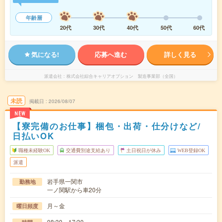
年齢層
20代
30代
40代
50代
60代
気になる!
応募へ進む
詳しく見る
派遣会社
株式会社綜合キャリアオプション 製造事業部（全国）
未読
掲載日
2026/08/07
NEW
【寮完備のお仕事】梱包・出荷・仕分けなど/
日払いOK
職種未経験OK
交通費別途支給あり
土日祝日が休み
WEB登録OK
派遣
岩手県一関市
勤務地
一ノ関駅から車20分
月～金
曜日頻度
08:30～17:30