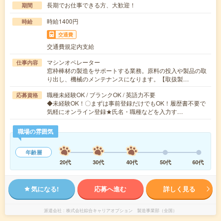
長期でお仕事できる方、大歓迎！
期間
時給1400円
時給
交通費
交通費規定内支給
マシンオペレーター
仕事内容
窓枠棒材の製造をサポートする業務。原料の投入や製品の取
り出し、機械のメンテナンスになります。【取扱製…
職種未経験OK / ブランクOK / 英語力不要
応募資格
◆未経験OK！〇まずは事前登録だけでもOK！履歴書不要で
気軽にオンライン登録★氏名・職種などを入力す…
職場の雰囲気
年齢層
20代
30代
40代
50代
60代
気になる!
応募へ進む
詳しく見る
派遣会社
株式会社綜合キャリアオプション 製造事業部（全国）