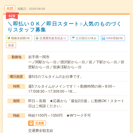
未読
掲載日
2026/08/08
NEW
＼即払いＯＫ／即日スタート○人気のものづく
りスタッフ募集
職種未経験OK
交通費別途支給あり
土日祝日が休み
WEB登録OK
派遣
岩手県一関市
勤務地
一ノ関駅から---分／摺沢駅から---分／岩ノ下駅から---分／折
壁駅から---分／猊鼻渓駅から---分
週5日のフルタイムのお仕事です。
曜日頻度
週5フルタイムがメインです！＜勤務時間の例＞8:00～
時間
17:008:30～17:309:00～18:…
即日～長期 ★応募から「最短2日後」に勤務OK！スタート
期間
日はご相談ください。
時給1100円～1350円 ★Wワーク不可
時給
交通費
交通費全額支給