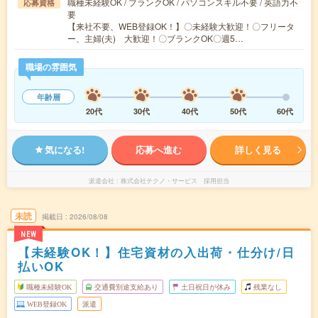
職種未経験OK / ブランクOK / パソコンスキル不要 / 英語力不
応募資格
要
【来社不要、WEB登録OK！】〇未経験大歓迎！〇フリータ
ー、主婦(夫) 大歓迎！〇ブランクOK〇週5…
職場の雰囲気
年齢層
20代
30代
40代
50代
60代
気になる!
応募へ進む
詳しく見る
派遣会社
株式会社テクノ・サービス 採用担当
未読
掲載日
2026/08/08
NEW
【未経験OK！】住宅資材の入出荷・仕分け/日
払いOK
職種未経験OK
交通費別途支給あり
土日祝日が休み
残業なし
WEB登録OK
派遣