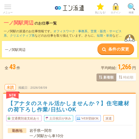
メニュー
気になる!
ログイン
検索
一ノ関駅周辺
のお仕事一覧
一ノ関駅の派遣のお仕事情報です。
オフィスワーク・事務系
、
営業・販売・サービス
系
、
クリエイティブ系
などのお仕事を取り揃えています。さらに、
短期
・
単発
などの
期間や、
職種未経験OK
などのこだわり条件で絞り込んでいただけます。
条件の変更
また、
前沢駅
・
猊鼻渓駅
・
岩ノ下駅
・
花泉駅
・
有壁駅
など近隣駅のお仕事もご確認い
一ノ関駅周辺
ただけます。
43
1,266
全
件
平均時給:
円
時給順
新着順
未読
掲載日
2026/08/09
NEW
【アナタのスキル活かしませんか？】住宅建材
の荷下ろし作業/日払いOK
交通費別途支給あり
土日祝日が休み
WEB登録OK
派遣
岩手県一関市
勤務地
一ノ関駅から車10分