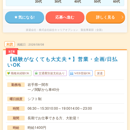
20代
30代
40代
50代
60代
気になる!
応募へ進む
詳しく見る
派遣会社
株式会社綜合キャリアオプション 製造事業部（全国）
未読
掲載日
2026/08/08
NEW
【経験がなくても大丈夫＊】営業・企画/日払
いOK
職種未経験OK
交通費別途支給あり
WEB登録OK
派遣
岩手県一関市
勤務地
一ノ関駅から車40分
シフト制
曜日頻度
06:30～15:3010:00～19:0014:00～23:00
時間
長期でお仕事できる方、大歓迎！
期間
時給1400円
時給