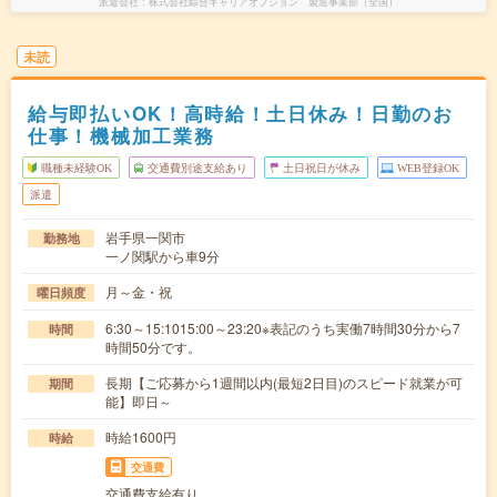
派遣会社
株式会社綜合キャリアオプション 製造事業部（全国）
未読
給与即払いOK！高時給！土日休み！日勤のお
仕事！機械加工業務
職種未経験OK
交通費別途支給あり
土日祝日が休み
WEB登録OK
派遣
岩手県一関市
勤務地
一ノ関駅から車9分
月～金・祝
曜日頻度
6:30～15:1015:00～23:20※表記のうち実働7時間30分から7
時間
時間50分です。
長期【ご応募から1週間以内(最短2日目)のスピード就業が可
期間
能】即日～
時給1600円
時給
交通費
交通費支給有り