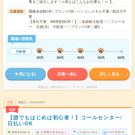
事をご紹介します！≪例えばこんなお仕事も！≫【…
職種未経験OK / ブランクOK / パソコンスキル不要 / 英語力不
応募資格
要
【来社不要、WEB登録OK！】〇未経験大歓迎！〇フリータ
ー、主婦(夫) 大歓迎！〇ブランクOK〇週5…
職場の雰囲気
年齢層
20代
30代
40代
50代
60代
気になる!
応募へ進む
詳しく見る
派遣会社
株式会社テクノ・サービス 採用担当
未読
掲載日
2026/08/07
NEW
【誰でもはじめは初心者！】コールセンター/
日払いOK
職種未経験OK
交通費別途支給あり
土日祝日が休み
WEB登録OK