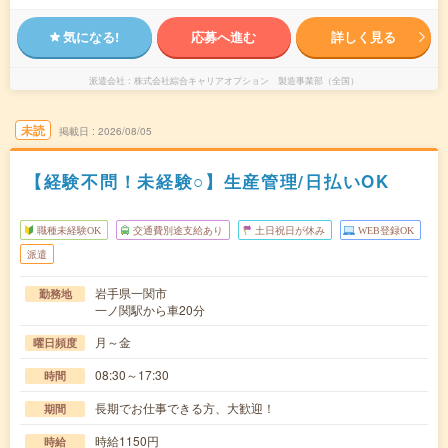
気になる!
応募へ進む
詳しく見る
派遣会社
株式会社綜合キャリアオプション 製造事業部（全国）
未読
掲載日
2026/08/05
【経験不問！未経験○】生産管理/日払いOK
職種未経験OK
交通費別途支給あり
土日祝日が休み
WEB登録OK
派遣
岩手県一関市
勤務地
一ノ関駅から車20分
月～金
曜日頻度
08:30～17:30
時間
長期でお仕事できる方、大歓迎！
期間
時給1150円
時給