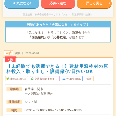
気になる!
応募へ進む
詳しく見る
派遣会社
株式会社綜合キャリアオプション 製造事業部（全国）
興味があったら「★気になる！」をタップ！
「気になる！」を押しておくと、派遣会社から
「面談確約」
や
「応募歓迎」
が届きます！
未読
掲載日
2026/08/09
NEW
【未経験でも活躍できる！】建材用窓枠材の原
料投入・取り出し・設備保守/日払いOK
職種未経験OK
交通費別途支給あり
WEB登録OK
派遣
岩手県一関市
勤務地
一ノ関駅から車10分
シフト制
曜日頻度
00:30～09:0009:00～17:5017:35～00:35
時間