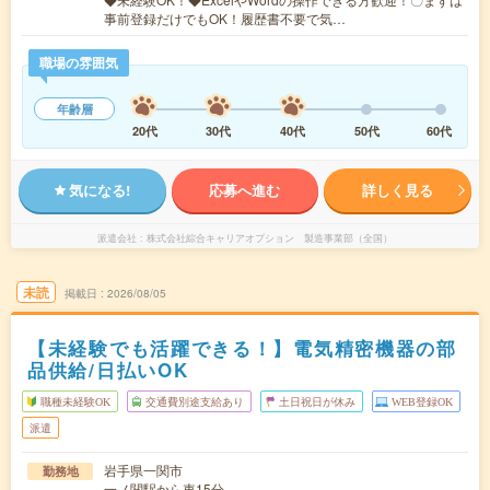
事前登録だけでもOK！履歴書不要で気…
職場の雰囲気
年齢層
20代
30代
40代
50代
60代
気になる!
応募へ進む
詳しく見る
派遣会社
株式会社綜合キャリアオプション 製造事業部（全国）
未読
掲載日
2026/08/05
【未経験でも活躍できる！】電気精密機器の部
品供給/日払いOK
職種未経験OK
交通費別途支給あり
土日祝日が休み
WEB登録OK
派遣
岩手県一関市
勤務地
一ノ関駅から車15分