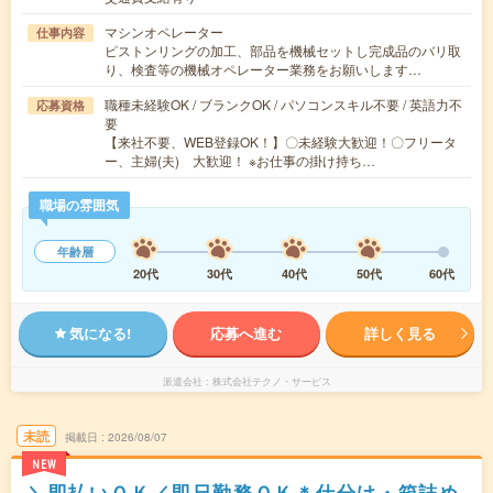
マシンオペレーター
仕事内容
ピストンリングの加工、部品を機械セットし完成品のバリ取
り、検査等の機械オペレーター業務をお願いします…
職種未経験OK / ブランクOK / パソコンスキル不要 / 英語力不
応募資格
要
【来社不要、WEB登録OK！】〇未経験大歓迎！〇フリータ
ー、主婦(夫) 大歓迎！ ※お仕事の掛け持ち…
職場の雰囲気
年齢層
20代
30代
40代
50代
60代
気になる!
応募へ進む
詳しく見る
派遣会社
株式会社テクノ・サービス
未読
掲載日
2026/08/07
NEW
＼即払いＯＫ／即日勤務ＯＫ＊仕分け・箱詰め