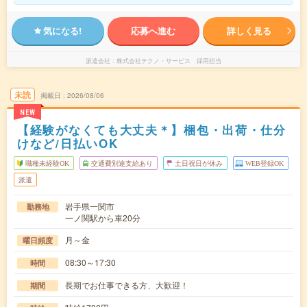
気になる!
応募へ進む
詳しく見る
派遣会社
株式会社テクノ・サービス 採用担当
未読
掲載日
2026/08/06
NEW
【経験がなくても大丈夫＊】梱包・出荷・仕分
けなど/日払いOK
職種未経験OK
交通費別途支給あり
土日祝日が休み
WEB登録OK
派遣
岩手県一関市
勤務地
一ノ関駅から車20分
月～金
曜日頻度
08:30～17:30
時間
長期でお仕事できる方、大歓迎！
期間