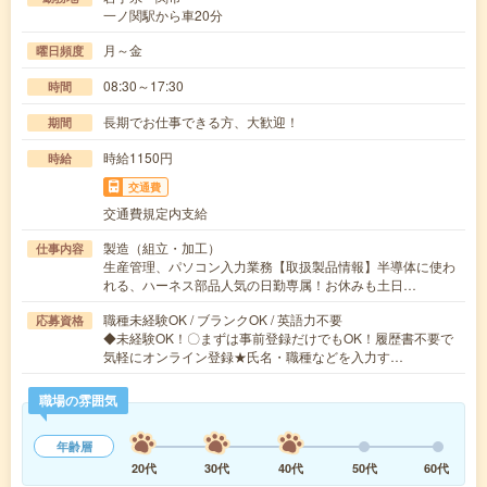
一ノ関駅から車20分
月～金
曜日頻度
08:30～17:30
時間
長期でお仕事できる方、大歓迎！
期間
時給1150円
時給
交通費
交通費規定内支給
製造（組立・加工）
仕事内容
生産管理、パソコン入力業務【取扱製品情報】半導体に使わ
れる、ハーネス部品人気の日勤専属！お休みも土日…
職種未経験OK / ブランクOK / 英語力不要
応募資格
◆未経験OK！〇まずは事前登録だけでもOK！履歴書不要で
気軽にオンライン登録★氏名・職種などを入力す…
職場の雰囲気
年齢層
20代
30代
40代
50代
60代