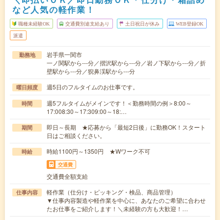
など人気の軽作業！
職種未経験OK
交通費別途支給あり
土日祝日が休み
WEB登録OK
派遣
岩手県一関市
勤務地
一ノ関駅から---分／摺沢駅から---分／岩ノ下駅から---分／折
壁駅から---分／猊鼻渓駅から---分
週5日のフルタイムのお仕事です。
曜日頻度
週5フルタイムがメインです！＜勤務時間の例＞8:00～
時間
17:008:30～17:309:00～18:…
即日～長期 ★応募から「最短2日後」に勤務OK！スタート
期間
日はご相談ください。
時給1100円～1350円 ★Wワーク不可
時給
交通費
交通費全額支給
軽作業（仕分け・ピッキング・検品、商品管理）
仕事内容
▼仕事内容製造や軽作業を中心に、あなたのご希望に合わせ
たお仕事をご紹介します！＼未経験の方も大歓迎！…