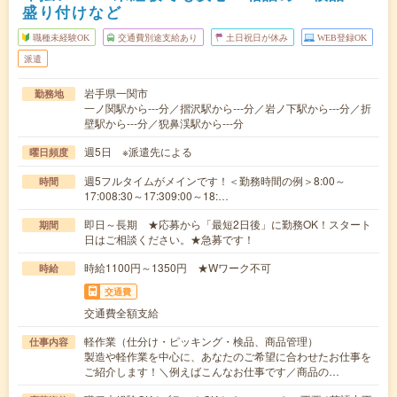
盛り付けなど
職種未経験OK
交通費別途支給あり
土日祝日が休み
WEB登録OK
派遣
岩手県一関市
勤務地
一ノ関駅から---分／摺沢駅から---分／岩ノ下駅から---分／折
壁駅から---分／猊鼻渓駅から---分
週5日 ※派遣先による
曜日頻度
週5フルタイムがメインです！＜勤務時間の例＞8:00～
時間
17:008:30～17:309:00～18:…
即日～長期 ★応募から「最短2日後」に勤務OK！スタート
期間
日はご相談ください。★急募です！
時給1100円～1350円 ★Wワーク不可
時給
交通費
交通費全額支給
軽作業（仕分け・ピッキング・検品、商品管理）
仕事内容
製造や軽作業を中心に、あなたのご希望に合わせたお仕事を
ご紹介します！＼例えばこんなお仕事です／商品の…