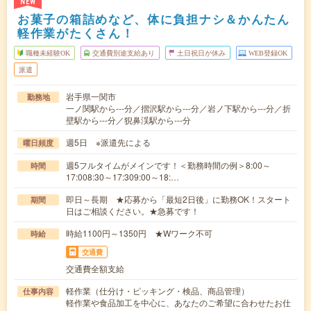
NEW
お菓子の箱詰めなど、体に負担ナシ＆かんたん
軽作業がたくさん！
職種未経験OK
交通費別途支給あり
土日祝日が休み
WEB登録OK
派遣
岩手県一関市
勤務地
一ノ関駅から---分／摺沢駅から---分／岩ノ下駅から---分／折
壁駅から---分／猊鼻渓駅から---分
週5日 ※派遣先による
曜日頻度
週5フルタイムがメインです！＜勤務時間の例＞8:00～
時間
17:008:30～17:309:00～18:…
即日～長期 ★応募から「最短2日後」に勤務OK！スタート
期間
日はご相談ください。★急募です！
時給1100円～1350円 ★Wワーク不可
時給
交通費
交通費全額支給
軽作業（仕分け・ピッキング・検品、商品管理）
仕事内容
軽作業や食品加工を中心に、あなたのご希望に合わせたお仕