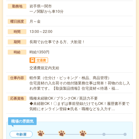
岩手県一関市
勤務地
一ノ関駅から車10分
月～金
曜日頻度
13:00～22:00
時間
長期でお仕事できる方、大歓迎！
期間
時給1350円
時給
交通費
交通費規定内支給
軽作業（仕分け・ピッキング・検品、商品管理）
仕事内容
住宅資材の入出荷その他付随業務仕事は簡単！荷物の出し入
れ作業です。【取扱製品情報】住宅資材≪待遇・福…
職種未経験OK / ブランクOK / 英語力不要
応募資格
◆未経験OK！〇まずは事前登録だけでもOK！履歴書不要で
気軽にオンライン登録★氏名・職種などを入力す…
職場の雰囲気
年齢層