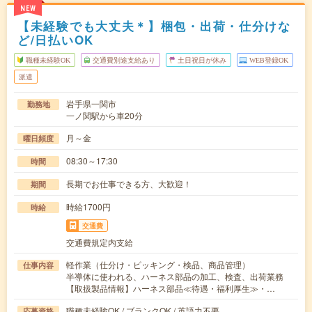
NEW
【未経験でも大丈夫＊】梱包・出荷・仕分けな
ど/日払いOK
職種未経験OK
交通費別途支給あり
土日祝日が休み
WEB登録OK
派遣
岩手県一関市
勤務地
一ノ関駅から車20分
月～金
曜日頻度
08:30～17:30
時間
長期でお仕事できる方、大歓迎！
期間
時給1700円
時給
交通費
交通費規定内支給
軽作業（仕分け・ピッキング・検品、商品管理）
仕事内容
半導体に使われる、ハーネス部品の加工、検査、出荷業務
【取扱製品情報】ハーネス部品≪待遇・福利厚生≫・…
職種未経験OK / ブランクOK / 英語力不要
応募資格