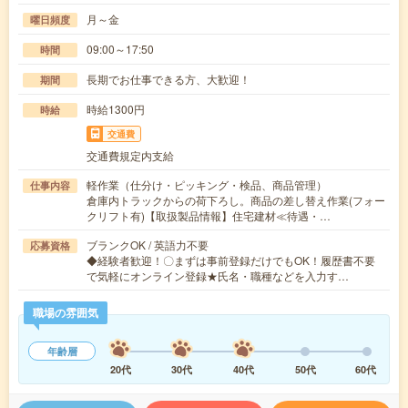
月～金
曜日頻度
09:00～17:50
時間
長期でお仕事できる方、大歓迎！
期間
時給1300円
時給
交通費
交通費規定内支給
軽作業（仕分け・ピッキング・検品、商品管理）
仕事内容
倉庫内トラックからの荷下ろし。商品の差し替え作業(フォー
クリフト有)【取扱製品情報】住宅建材≪待遇・…
ブランクOK / 英語力不要
応募資格
◆経験者歓迎！〇まずは事前登録だけでもOK！履歴書不要
で気軽にオンライン登録★氏名・職種などを入力す…
職場の雰囲気
年齢層
20代
30代
40代
50代
60代