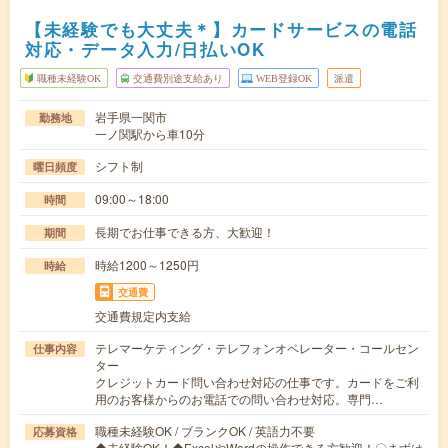
【未経験でも大丈夫＊】カードサービスの電話
対応・データ入力/日払いOK
職種未経験OK
交通費別途支給あり
WEB登録OK
派遣
岩手県一関市
勤務地
一ノ関駅から車10分
シフト制
曜日頻度
09:00～18:00
時間
長期でお仕事できる方、大歓迎！
期間
時給1200～1250円
時給
交通費
交通費規定内支給
テレマーケティング・テレフォンオペレーター・コールセン
仕事内容
ター
クレジットカード問い合わせ対応の仕事です。カードをご利
用のお客様からのお電話での問い合わせ対応。専門…
職種未経験OK / ブランクOK / 英語力不要
応募資格
◆未経験OK！◆ExcelやWordの操作できる方歓迎！〇まずは