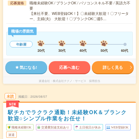
職種未経験OK / ブランクOK / パソコンスキル不要 / 英語力不
応募資格
要
【来社不要、WEB登録OK！】〇未経験大歓迎！〇フリータ
ー、主婦(夫) 大歓迎！〇ブランクOK〇週5…
職場の雰囲気
年齢層
20代
30代
40代
50代
60代
気になる!
応募へ進む
詳しく見る
派遣会社
株式会社テクノ・サービス 採用担当
未読
掲載日
2026/08/07
NEW
駅チカでラクラク通勤！未経験OK＆ブランク
歓迎○シンプル作業をお任せ！
職種未経験OK
交通費別途支給あり
土日祝日が休み
WEB登録OK
派遣