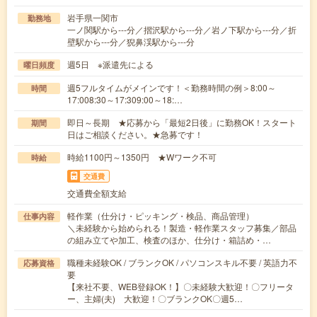
岩手県一関市
勤務地
一ノ関駅から---分／摺沢駅から---分／岩ノ下駅から---分／折
壁駅から---分／猊鼻渓駅から---分
週5日 ※派遣先による
曜日頻度
週5フルタイムがメインです！＜勤務時間の例＞8:00～
時間
17:008:30～17:309:00～18:…
即日～長期 ★応募から「最短2日後」に勤務OK！スタート
期間
日はご相談ください。★急募です！
時給1100円～1350円 ★Wワーク不可
時給
交通費
交通費全額支給
軽作業（仕分け・ピッキング・検品、商品管理）
仕事内容
＼未経験から始められる！製造・軽作業スタッフ募集／部品
の組み立てや加工、検査のほか、仕分け・箱詰め・…
職種未経験OK / ブランクOK / パソコンスキル不要 / 英語力不
応募資格
要
【来社不要、WEB登録OK！】〇未経験大歓迎！〇フリータ
ー、主婦(夫) 大歓迎！〇ブランクOK〇週5…