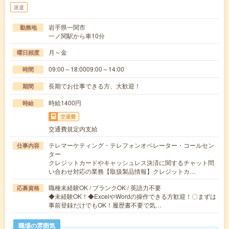
派遣
岩手県一関市
勤務地
一ノ関駅から車10分
月～金
曜日頻度
09:00～18:0009:00～14:00
時間
長期でお仕事できる方、大歓迎！
期間
時給1400円
時給
交通費
交通費規定内支給
テレマーケティング・テレフォンオペレーター・コールセン
仕事内容
ター
クレジットカードやキャッシュレス決済に関するチャット問
い合わせ対応の業務【取扱製品情報】クレジットカ…
職種未経験OK / ブランクOK / 英語力不要
応募資格
◆未経験OK！◆ExcelやWordの操作できる方歓迎！〇まずは
事前登録だけでもOK！履歴書不要で気…
職場の雰囲気