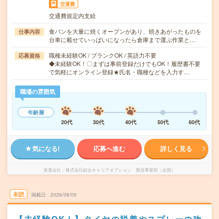
交通費
交通費規定内支給
食パンを大量に焼くオーブンがあり、焼きあがったものを
仕事内容
台車に載せていっぱいになったら倉庫まで運ぶ作業と…
職種未経験OK / ブランクOK / 英語力不要
応募資格
◆未経験OK！〇まずは事前登録だけでもOK！履歴書不要
で気軽にオンライン登録★氏名・職種などを入力す…
職場の雰囲気
年齢層
20代
30代
40代
50代
60代
気になる!
応募へ進む
詳しく見る
派遣会社
株式会社綜合キャリアオプション 製造事業部（全国）
未読
掲載日
2026/08/05