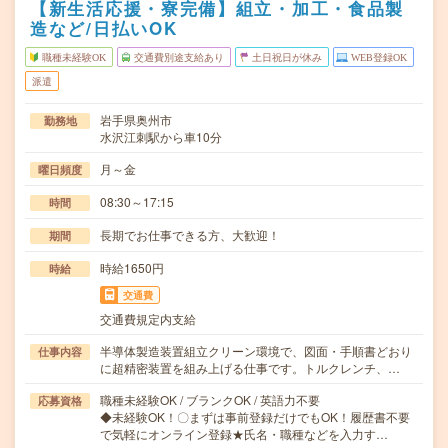
【新生活応援・寮完備】組立・加工・食品製
造など/日払いOK
職種未経験OK
交通費別途支給あり
土日祝日が休み
WEB登録OK
派遣
岩手県奥州市
勤務地
水沢江刺駅から車10分
月～金
曜日頻度
08:30～17:15
時間
長期でお仕事できる方、大歓迎！
期間
時給1650円
時給
交通費
交通費規定内支給
半導体製造装置組立クリーン環境で、図面・手順書どおり
仕事内容
に超精密装置を組み上げる仕事です。トルクレンチ、…
職種未経験OK / ブランクOK / 英語力不要
応募資格
◆未経験OK！〇まずは事前登録だけでもOK！履歴書不要
で気軽にオンライン登録★氏名・職種などを入力す…