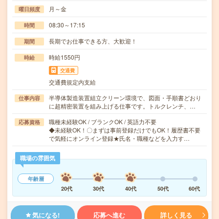
月～金
曜日頻度
08:30～17:15
時間
長期でお仕事できる方、大歓迎！
期間
時給1550円
時給
交通費
交通費規定内支給
半導体製造装置組立クリーン環境で、図面・手順書どおり
仕事内容
に超精密装置を組み上げる仕事です。トルクレンチ、…
職種未経験OK / ブランクOK / 英語力不要
応募資格
◆未経験OK！〇まずは事前登録だけでもOK！履歴書不要
で気軽にオンライン登録★氏名・職種などを入力す…
職場の雰囲気
年齢層
20代
30代
40代
50代
60代
気になる!
応募へ進む
詳しく見る