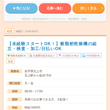
気になる!
応募へ進む
詳しく見る
派遣会社
株式会社綜合キャリアオプション 製造事業部（全国）
未読
掲載日
2026/08/07
【未経験スタートOK！】穀類籾乾燥機の組
立・検査・加工/日払いOK
職種未経験OK
交通費別途支給あり
土日祝日が休み
WEB登録OK
派遣
岩手県北上市
勤務地
北上駅から徒歩15分
月～金
曜日頻度
08:00～17:00
時間
長期でお仕事できる方、大歓迎！
期間
時給1650円
時給