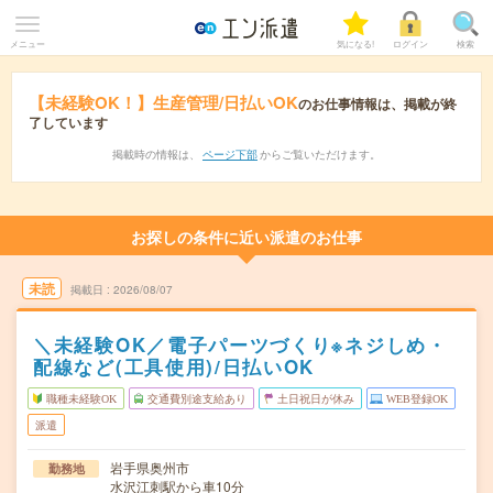
メニュー
気になる!
ログイン
検索
【未経験OK！】生産管理/日払いOK
のお仕事情報は、掲載が終
了しています
掲載時の情報は、
ページ下部
からご覧いただけます。
お探しの条件に近い派遣のお仕事
未読
掲載日
2026/08/07
＼未経験OK／電子パーツづくり※ネジしめ・
配線など(工具使用)/日払いOK
職種未経験OK
交通費別途支給あり
土日祝日が休み
WEB登録OK
派遣
岩手県奥州市
勤務地
水沢江刺駅から車10分