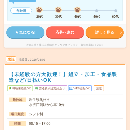
年齢層
20代
30代
40代
50代
60代
気になる!
応募へ進む
詳しく見る
派遣会社
株式会社綜合キャリアオプション 製造事業部（全国）
未読
掲載日
2026/08/05
【未経験の方大歓迎！】組立・加工・食品製
造など/日払いOK
職種未経験OK
交通費別途支給あり
WEB登録OK
派遣
岩手県奥州市
勤務地
水沢江刺駅から車10分
シフト制
曜日頻度
08:15～17:00
時間