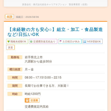
派遣会社
株式会社綜合キャリアオプション 製造事業部（全国）
未読
掲載日
2026/08/06
【未経験の方も安心○】組立・加工・食品製造
など/日払いOK
職種未経験OK
交通費別途支給あり
土日祝日が休み
WEB登録OK
派遣
岩手県北上市
勤務地
六原駅から徒歩30分
月～金
曜日頻度
08:00～17:1513:00～22:15
時間
長期でお仕事できる方、大歓迎！
期間
時給1200円
時給
交通費
交通費規定内支給