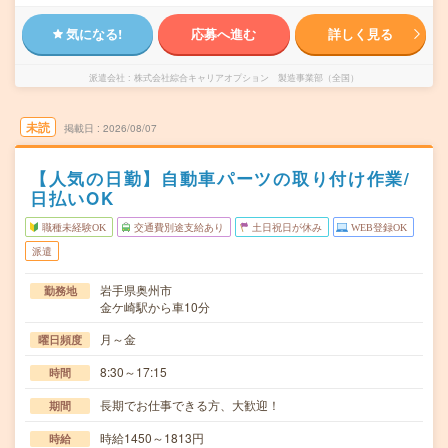
気になる!
応募へ進む
詳しく見る
派遣会社
株式会社綜合キャリアオプション 製造事業部（全国）
未読
掲載日
2026/08/07
【人気の日勤】自動車パーツの取り付け作業/
日払いOK
職種未経験OK
交通費別途支給あり
土日祝日が休み
WEB登録OK
派遣
岩手県奥州市
勤務地
金ケ崎駅から車10分
月～金
曜日頻度
8:30～17:15
時間
長期でお仕事できる方、大歓迎！
期間
時給1450～1813円
時給