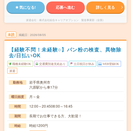
気になる!
応募へ進む
詳しく見る
派遣会社
株式会社綜合キャリアオプション 製造事業部（全国）
未読
掲載日
2026/08/05
【経験不問！未経験○】パン粉の検査、異物除
去/日払いOK
職種未経験OK
交通費別途支給あり
土日祝日が休み
WEB登録OK
派遣
岩手県奥州市
勤務地
六原駅から車17分
月～金
曜日頻度
12:00～20:4508:00～16:45
時間
長期でお仕事できる方、大歓迎！
期間
時給1200円
時給