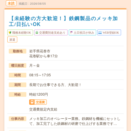
未読
掲載日
2026/08/05
【未経験の方大歓迎！】鉄鋼製品のメッキ加
工/日払いOK
職種未経験OK
交通費別途支給あり
土日祝日が休み
WEB登録OK
派遣
岩手県花巻市
勤務地
花巻駅から車17分
月～金
曜日頻度
08:15～17:05
時間
長期でお仕事できる方、大歓迎！
期間
時給1200円
時給
交通費
交通費規定内支給
メッキ加工のオペレーター業務。鉄鋼材を機械にセットし
仕事内容
て、加工完了した鉄鋼材の研磨で仕上げする業務です…