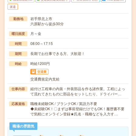
派遣
岩手県北上市
勤務地
六原駅から徒歩30分
月～金
曜日頻度
08:00～17:15
時間
長期でお仕事できる方、大歓迎！
期間
時給1200円
時給
交通費
交通費規定内支給
組付け工程車の内装・外装部品を作る諸作業。工程によっ
仕事内容
て流れてきたものに部品をセットしたり、ドライバー…
職種未経験OK / ブランクOK / 英語力不要
応募資格
◆未経験OK！〇まずは事前登録だけでもOK！履歴書不要
で気軽にオンライン登録★氏名・職種などを入力す…
職場の雰囲気