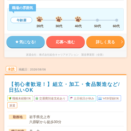
職場の雰囲気
年齢層
20代
30代
40代
50代
60代
気になる!
応募へ進む
詳しく見る
派遣会社
株式会社綜合キャリアオプション 製造事業部（全国）
未読
掲載日
2026/08/06
【初心者歓迎！】組立・加工・食品製造など/
日払いOK
職種未経験OK
交通費別途支給あり
土日祝日が休み
WEB登録OK
派遣
岩手県北上市
勤務地
六原駅から徒歩30分
月～金