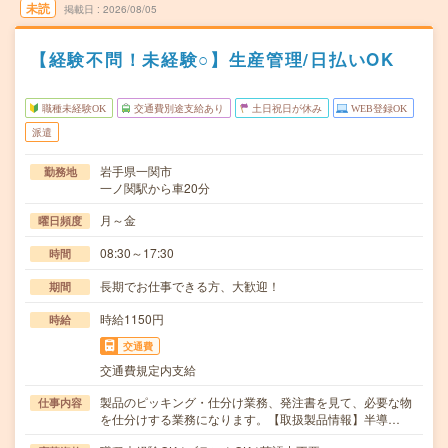
未読
掲載日
2026/08/05
【経験不問！未経験○】生産管理/日払いOK
職種未経験OK
交通費別途支給あり
土日祝日が休み
WEB登録OK
派遣
岩手県一関市
勤務地
一ノ関駅から車20分
月～金
曜日頻度
08:30～17:30
時間
長期でお仕事できる方、大歓迎！
期間
時給1150円
時給
交通費
交通費規定内支給
製品のピッキング・仕分け業務、発注書を見て、必要な物
仕事内容
を仕分けする業務になります。【取扱製品情報】半導…