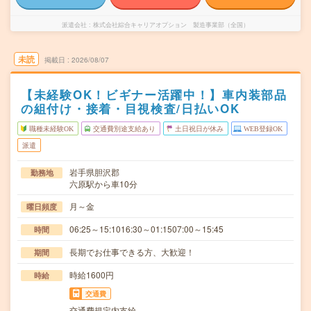
派遣会社
株式会社綜合キャリアオプション 製造事業部（全国）
未読
掲載日
2026/08/07
【未経験OK！ビギナー活躍中！】車内装部品
の組付け・接着・目視検査/日払いOK
職種未経験OK
交通費別途支給あり
土日祝日が休み
WEB登録OK
派遣
岩手県胆沢郡
勤務地
六原駅から車10分
月～金
曜日頻度
06:25～15:1016:30～01:1507:00～15:45
時間
長期でお仕事できる方、大歓迎！
期間
時給1600円
時給
交通費
交通費規定内支給