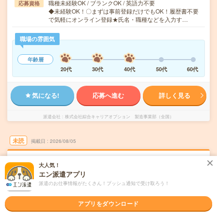
職種未経験OK / ブランクOK / 英語力不要
応募資格
◆未経験OK！〇まずは事前登録だけでもOK！履歴書不要
で気軽にオンライン登録★氏名・職種などを入力す…
職場の雰囲気
年齢層
20代
30代
40代
50代
60代
気になる!
応募へ進む
詳しく見る
派遣会社
株式会社綜合キャリアオプション 製造事業部（全国）
未読
掲載日
2026/08/05
【未経験スタート大歓迎！】半導体装置の部
大人気！
品交換・清掃・点検・運搬/日払いOK
エン派遣アプリ
派遣のお仕事情報がたくさん！プッシュ通知で受け取ろう！
職種未経験OK
交通費別途支給あり
WEB登録OK
派遣
アプリをダウンロード
岩手県北上市
勤務地
村崎野駅から徒歩60分