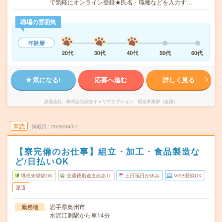
で気軽にオンライン登録★氏名・職種などを入力す…
職場の雰囲気
年齢層
20代
30代
40代
50代
60代
気になる!
応募へ進む
詳しく見る
派遣会社
株式会社綜合キャリアオプション 製造事業部（全国）
未読
掲載日
2026/08/07
【寮完備のお仕事】組立・加工・食品製造な
ど/日払いOK
職種未経験OK
交通費別途支給あり
土日祝日が休み
WEB登録OK
派遣
岩手県奥州市
勤務地
水沢江刺駅から車14分