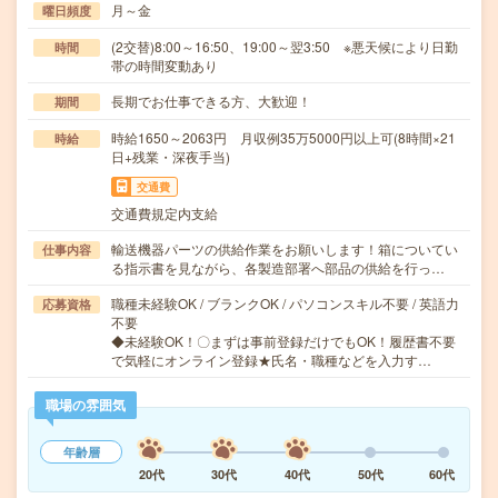
月～金
曜日頻度
(2交替)8:00～16:50、19:00～翌3:50 ※悪天候により日勤
時間
帯の時間変動あり
長期でお仕事できる方、大歓迎！
期間
時給1650～2063円 月収例35万5000円以上可(8時間×21
時給
日+残業・深夜手当)
交通費
交通費規定内支給
輸送機器パーツの供給作業をお願いします！箱についてい
仕事内容
る指示書を見ながら、各製造部署へ部品の供給を行っ…
職種未経験OK / ブランクOK / パソコンスキル不要 / 英語力
応募資格
不要
◆未経験OK！〇まずは事前登録だけでもOK！履歴書不要
で気軽にオンライン登録★氏名・職種などを入力す…
職場の雰囲気
年齢層
20代
30代
40代
50代
60代