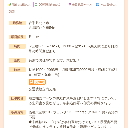
職種未経験OK
交通費別途支給あり
土日祝日が休み
WEB登録OK
派遣
岩手県北上市
勤務地
六原駅から車5分
月～金
曜日頻度
(2交替)8:00～16:50、19:00～翌3:50 ※悪天候により日勤
時間
帯の時間変動あり
長期でお仕事できる方、大歓迎！
期間
時給1650～2063円 月収例35万5000円以上可(8時間×21
時給
日+残業・深夜手当)
交通費
交通費規定内支給
輸送機器パーツの供給作業をお願いします！箱についてい
仕事内容
る指示書を見ながら、各製造部署へ部品の供給を行っ…
職種未経験OK / ブランクOK / パソコンスキル不要 / 英語力
応募資格
不要
◆未経験OK！〇まずは事前登録だけでもOK！履歴書不要
で気軽にオンライン登録★氏名・職種などを入力す…