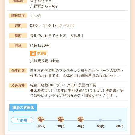
岩手県北上市
勤務地
六原駅から車4分
月～金
曜日頻度
08:00～17:0017:00～02:00
時間
長期でお仕事できる方、大歓迎！
期間
時給1200円
時給
交通費
交通費規定内支給
自動車の内装用のプラスチック成形されたパーツの製造・
仕事内容
検査のお仕事です。具体的には運転席脇の収納ボック…
職種未経験OK / ブランクOK / 英語力不要
応募資格
◆未経験OK！〇まずは事前登録だけでもOK！履歴書不要
で気軽にオンライン登録★氏名・職種などを入力す…
職場の雰囲気
年齢層
20代
30代
40代
50代
60代