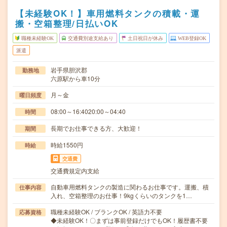
【未経験OK！】車用燃料タンクの積載・運
搬・空箱整理/日払いOK
職種未経験OK
交通費別途支給あり
土日祝日が休み
WEB登録OK
派遣
岩手県胆沢郡
勤務地
六原駅から車10分
月～金
曜日頻度
08:00～16:4020:00～04:40
時間
長期でお仕事できる方、大歓迎！
期間
時給1550円
時給
交通費
交通費規定内支給
自動車用燃料タンクの製造に関わるお仕事です。運搬、積
仕事内容
入れ、空箱整理のお仕事！9kgくらいのタンクを1…
職種未経験OK / ブランクOK / 英語力不要
応募資格
◆未経験OK！〇まずは事前登録だけでもOK！履歴書不要