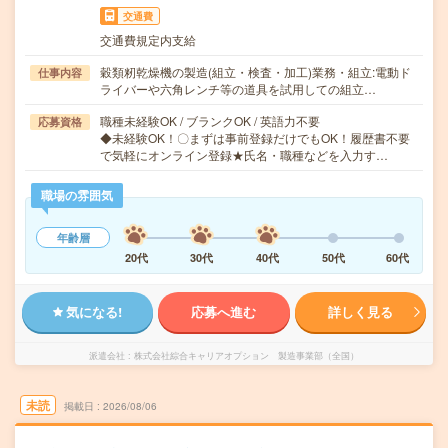
交通費
交通費規定内支給
穀類籾乾燥機の製造(組立・検査・加工)業務・組立:電動ド
仕事内容
ライバーや六角レンチ等の道具を試用しての組立…
職種未経験OK / ブランクOK / 英語力不要
応募資格
◆未経験OK！〇まずは事前登録だけでもOK！履歴書不要
で気軽にオンライン登録★氏名・職種などを入力す…
職場の雰囲気
年齢層
20代
30代
40代
50代
60代
気になる!
応募へ進む
詳しく見る
派遣会社
株式会社綜合キャリアオプション 製造事業部（全国）
未読
掲載日
2026/08/06