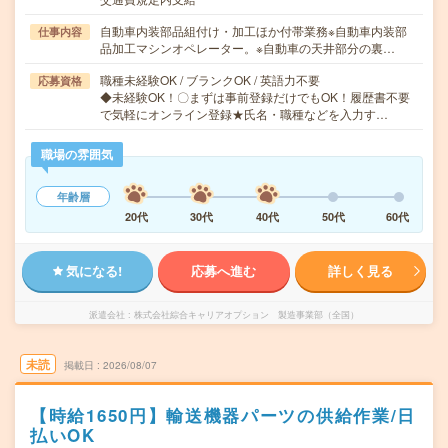
自動車内装部品組付け・加工ほか付帯業務※自動車内装部
仕事内容
品加工マシンオペレーター。※自動車の天井部分の裏…
職種未経験OK / ブランクOK / 英語力不要
応募資格
◆未経験OK！〇まずは事前登録だけでもOK！履歴書不要
で気軽にオンライン登録★氏名・職種などを入力す…
職場の雰囲気
年齢層
20代
30代
40代
50代
60代
気になる!
応募へ進む
詳しく見る
派遣会社
株式会社綜合キャリアオプション 製造事業部（全国）
未読
掲載日
2026/08/07
【時給1650円】輸送機器パーツの供給作業/日
払いOK