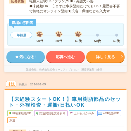
職種未経験OK / ブランクOK / 英語力不要
応募資格
◆未経験OK！〇まずは事前登録だけでもOK！履歴書不要
で気軽にオンライン登録★氏名・職種などを入力す…
職場の雰囲気
年齢層
20代
30代
40代
50代
60代
気になる!
応募へ進む
詳しく見る
派遣会社
株式会社綜合キャリアオプション 製造事業部（全国）
未読
掲載日
2026/08/05
【未経験スタートOK！】車用樹脂部品のセッ
ト・外観検査・運搬/日払いOK
職種未経験OK
交通費別途支給あり
土日祝日が休み
WEB登録OK
派遣