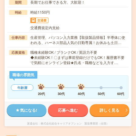
長期でお仕事できる方、大歓迎！
期間
時給1150円
時給
交通費
交通費規定内支給
生産管理、パソコン入力業務【取扱製品情報】半導体に使
仕事内容
われる、ハーネス部品人気の日勤専属！お休みも土日…
職種未経験OK / ブランクOK / 英語力不要
応募資格
◆未経験OK！〇まずは事前登録だけでもOK！履歴書不要
で気軽にオンライン登録★氏名・職種などを入力す…
職場の雰囲気
年齢層
20代
30代
40代
50代
60代
気になる!
応募へ進む
詳しく見る
派遣会社
株式会社綜合キャリアオプション 製造事業部（全国）