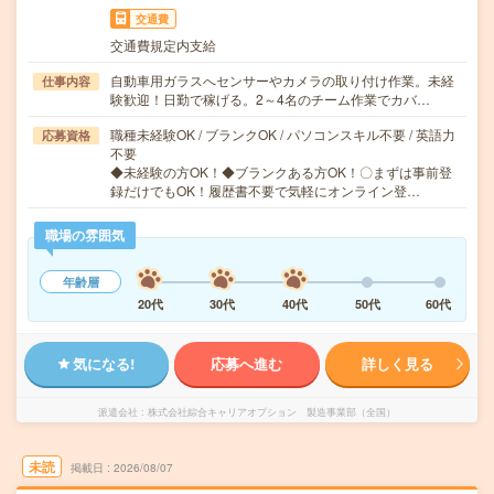
交通費
交通費規定内支給
自動車用ガラスへセンサーやカメラの取り付け作業。未経
仕事内容
験歓迎！日勤で稼げる。2～4名のチーム作業でカバ…
職種未経験OK / ブランクOK / パソコンスキル不要 / 英語力
応募資格
不要
◆未経験の方OK！◆ブランクある方OK！〇まずは事前登
録だけでもOK！履歴書不要で気軽にオンライン登…
職場の雰囲気
年齢層
20代
30代
40代
50代
60代
気になる!
応募へ進む
詳しく見る
派遣会社
株式会社綜合キャリアオプション 製造事業部（全国）
未読
掲載日
2026/08/07