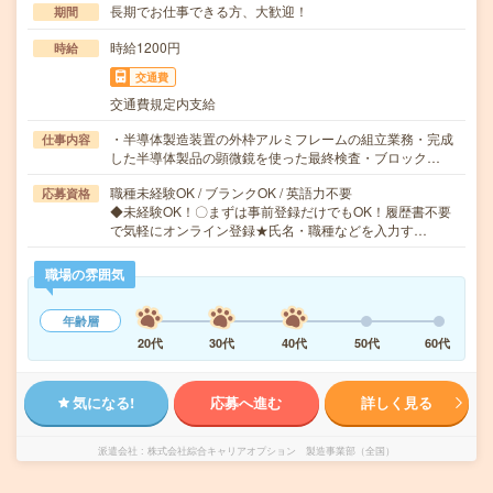
長期でお仕事できる方、大歓迎！
期間
時給1200円
時給
交通費
交通費規定内支給
・半導体製造装置の外枠アルミフレームの組立業務・完成
仕事内容
した半導体製品の顕微鏡を使った最終検査・ブロック…
職種未経験OK / ブランクOK / 英語力不要
応募資格
◆未経験OK！〇まずは事前登録だけでもOK！履歴書不要
で気軽にオンライン登録★氏名・職種などを入力す…
職場の雰囲気
年齢層
20代
30代
40代
50代
60代
気になる!
応募へ進む
詳しく見る
派遣会社
株式会社綜合キャリアオプション 製造事業部（全国）