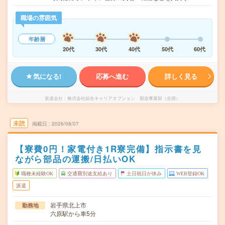
職場の雰囲気
年齢層
20代
30代
40代
50代
60代
気になる!
応募へ進む
詳しく見る
派遣会社
株式会社綜合キャリアオプション 製造事業部（全国）
未読
掲載日
2026/08/07
【寮費0円！家電付き1R寮完備】指示書を見
ながら部品の運搬/日払いOK
職種未経験OK
交通費別途支給あり
土日祝日が休み
WEB登録OK
派遣
岩手県北上市
勤務地
六原駅から車5分