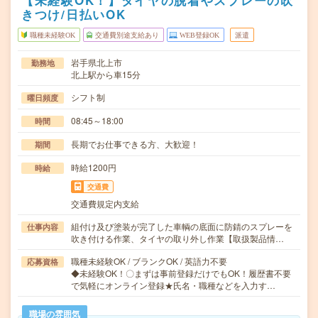
【未経験OK！】タイヤの脱着やスプレーの吹
きつけ/日払いOK
職種未経験OK
交通費別途支給あり
WEB登録OK
派遣
岩手県北上市
勤務地
北上駅から車15分
シフト制
曜日頻度
08:45～18:00
時間
長期でお仕事できる方、大歓迎！
期間
時給1200円
時給
交通費
交通費規定内支給
組付け及び塗装が完了した車輌の底面に防錆のスプレーを
仕事内容
吹き付ける作業、タイヤの取り外し作業【取扱製品情…
職種未経験OK / ブランクOK / 英語力不要
応募資格
◆未経験OK！〇まずは事前登録だけでもOK！履歴書不要
で気軽にオンライン登録★氏名・職種などを入力す…
職場の雰囲気