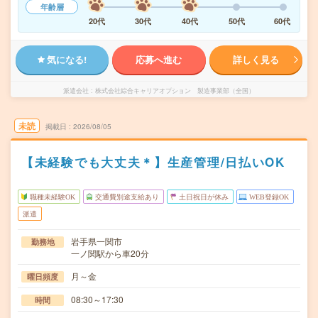
年齢層
20代
30代
40代
50代
60代
気になる!
応募へ進む
詳しく見る
派遣会社
株式会社綜合キャリアオプション 製造事業部（全国）
未読
掲載日
2026/08/05
【未経験でも大丈夫＊】生産管理/日払いOK
職種未経験OK
交通費別途支給あり
土日祝日が休み
WEB登録OK
派遣
岩手県一関市
勤務地
一ノ関駅から車20分
月～金
曜日頻度
08:30～17:30
時間