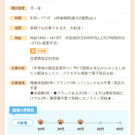
月～金
曜日頻度
8:30～17:15 ※研修期間(最大2週間)あり
時間
長期でお仕事できる方、大歓迎！
期間
時給1450～1813円 月収例25万2000円以上可(7時間30分
時給
×21日+残業手当)
交通費
交通費規定内支給
《半導体の製造装置作り》PCで図面を見ながらネジをしめ
仕事内容
たり配線をしたり…プラモデル感覚で電子部品を組…
職種未経験OK / ブランクOK / パソコンスキル不要 / 英語力
応募資格
不要
◆未経験OK！◆ブランクある方OK！〇まずは事前登録だ
けでもOK！履歴書不要で気軽にオンライン登録★…
職場の雰囲気
年齢層
20代
30代
40代
50代
60代