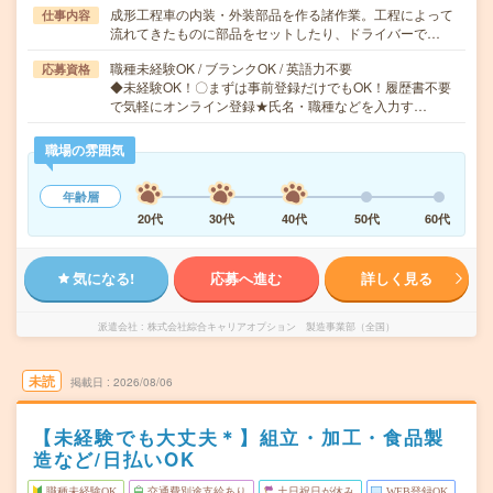
成形工程車の内装・外装部品を作る諸作業。工程によって
仕事内容
流れてきたものに部品をセットしたり、ドライバーで…
職種未経験OK / ブランクOK / 英語力不要
応募資格
◆未経験OK！〇まずは事前登録だけでもOK！履歴書不要
で気軽にオンライン登録★氏名・職種などを入力す…
職場の雰囲気
年齢層
20代
30代
40代
50代
60代
気になる!
応募へ進む
詳しく見る
派遣会社
株式会社綜合キャリアオプション 製造事業部（全国）
未読
掲載日
2026/08/06
【未経験でも大丈夫＊】組立・加工・食品製
造など/日払いOK
職種未経験OK
交通費別途支給あり
土日祝日が休み
WEB登録OK