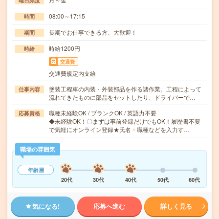
曜日頻度
08:00～17:15
時間
長期でお仕事できる方、大歓迎！
期間
時給1200円
時給
交通費
交通費規定内支給
塗装工程車の内装・外装部品を作る諸作業。工程によって
仕事内容
流れてきたものに部品をセットしたり、ドライバーで…
職種未経験OK / ブランクOK / 英語力不要
応募資格
◆未経験OK！〇まずは事前登録だけでもOK！履歴書不要
で気軽にオンライン登録★氏名・職種などを入力す…
職場の雰囲気
年齢層
20代
30代
40代
50代
60代
気になる!
応募へ進む
詳しく見る